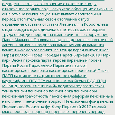
осужденные
отдых
отключение
отключение воды
отключение горячей воды
открытое обращение
открытые
окна
отмена компенсационных выплат
отопительный
период
отопительный сезон
отопление
отпуск
отравление
отставка
отставка Левинталя и Коростелёва
отцы города
отцы-одиночки
отчетность
охота
охрана
труда
очереди
очередь на жилье
очистные сооружения
Павел Малышев
Павлова
паводок
падение
пал
палаточный
лагерь
Палькина
Памфилова
памятная акция
памятник
памятник-мемориал
память
панихида
парад выпускников
Парад колясок
Парад Победы
Парасибириада-2019
Парк
парк Весна
парковка
парта_героев
партийный проект
Партия Роста
Пархоменко
Парыгина
паспорт
пассажирские перевозки
пассажирские перевозки\
Пасха
ПАТП
патриотизм
патриотическое граффити
пауэрлифтинг
ПГУ
ПГУ им. Шолом-Алейхема
ПДД
ПДН
МОМВД России «Ленинский»
педагоги
педагогическая
тайна
пенсии
пенсионер
пенсионерка
пенсионеры
пенсионная грамотность
пенсионная реформа
пенсионные
накопления
пенсионный возраст
Пенсионный фонд
пенсия
Первенство России по футболу
Первомай 2017
первый
класс
переводы
переезд
перерасчет
перечень
период