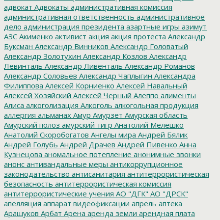
адвокат
Адвокаты
административная комиссия
административная ответственность
административное
дело
администрация президента
азартные игры
азимут
АЗС
Акименко
активист
акция
акция протеста
Александр
Буксман
Александр Винников
Александр Головатый
Александр Золотухин
Александр Козлов
Александр
Левинталь
Александр Ливенталь
Александр Романов
Александр Соловьев
Александр Чаплыгин
Александра
Филиппова
Алексей Корниенко
Алексей Навальный
Алексей Хозяйский
Алексей Черный
Алеппо
алименты
Алиса
алкоголизация
Алкоголь
алкогольная продукция
аллергия
альманах
Амур
Амурзет
Амурская область
Амурский полоз
амурский тигр
Анатолий Мелешко
Анатолий Скоробогатов
Ангелы мира
Андрей Бялик
Андрей Голубь
Андрей Драчев
Андрей Пивенко
Анна
Кузнецова
аномальное потепление
анонимные звонки
анонс
антивандальные меры
антикоррупционное
законодательство
антисанитария
антитеррористическая
безопасность
антитеррористическая комиссия
антитеррористические учения
АО "ДГК"
АО "ДРСК"
апелляция
аппарат видеофиксации
апрель
аптека
Арашуков
Арбат
Арена
аренда земли
арендная плата