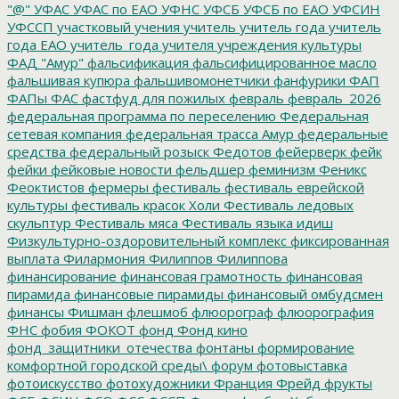
"@"
УФАС
УФАС по ЕАО
УФНС
УФСБ
УФСБ по ЕАО
УФСИН
УФССП
участковый
учения
учитель
учитель года
учитель
года ЕАО
учитель_года
учителя
учреждения культуры
ФАД "Амур"
фальсификация
фальсифицированное масло
фальшивая купюра
фальшивомонетчики
фанфурики
ФАП
ФАПы
ФАС
фастфуд для пожилых
февраль
февраль_2026
федеральная программа по переселению
Федеральная
сетевая компания
федеральная трасса Амур
федеральные
средства
федеральный розыск
Федотов
фейерверк
фейк
фейки
фейковые новости
фельдшер
феминизм
Феникс
Феоктистов
фермеры
фестиваль
фестиваль еврейской
культуры
фестиваль красок Холи
Фестиваль ледовых
скульптур
Фестиваль мяса
Фестиваль языка идиш
Физкультурно-оздоровительный комплекс
фиксированная
выплата
Филармония
Филиппов
Филиппова
финансирование
финансовая грамотность
финансовая
пирамида
финансовые пирамиды
финансовый омбудсмен
финансы
Фишман
флешмоб
флюорограф
флюорография
ФНС
фобия
ФОКОТ
фонд
Фонд кино
фонд_защитники_отечества
фонтаны
формирование
комфортной городской среды\
форум
фотовыставка
фотоискусство
фотохудожники
Франция
Фрейд
фрукты