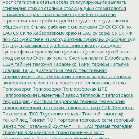
мост
статистика
статья
стела
стимулирующие выплаты
стипендия
стихия
столица
столица ДфО
стоматология
страйкбол
страх
страхование
стрельба
строители
строительство
стройка
студент
студенты
студенческое
общежитие
Стычка рабочих с силовиками
СУ СК
СУ СК по
ЕАО
СУ СК по Хабаровскому краю и ЕАО
су ск рф
СУ СК РФ
по ЕАО
субботнее чтиво
субботник
субсидии
субсидия
суд
Суд
суд присяжных
судебные приставы
судьи
судья
суперасфальт
суперлуние
суррогат
суточные
сухой закон
сход вагонов
Счетная палата
Счетная палата Биробиджана
США
тайфун
таможня
Тарасенко
ТАРИ
тарифы
Татьяна
Гладких
Тафи-диагностика
театр
текстильная
телемедицинские технологии
теневая зарплата
теневая
экономика
тепловоз
тепловые сети
тепловычислитель
Теплоозёрск
Теплоозерск
Теплоозёрская ЦРБ
Теплоозерский цементный завод
теплосбыт
теплотрасса
территория действий
терроризм
техника
технологии
технологический_техникум
технопарк
тигр
ТИК
Тимченко
Тихомиров
ТКО
Тлустенко
товары
Толстой
томограф
тонкий лед
Тонких
ТОР
торговля
торговые сети
торговый
центр
тос
Тотальный диктант
ТПП ЕАО
травма
трагедия
трагедия в Забайкалье
трансграничный мост
трансграничный российско-китайский марафон