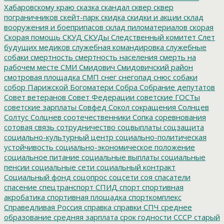
Хабаровскому краю
сказка
скандал
сквер
сквер
пограничников
скейт-парк
скидка
скидки и акции
склад
вооружения и боеприпасов
склад пиломатериалов
скорая
Скорая помощь
СКУД
СКУДы
Следственный комитет
Слет
будущих медиков
служебная командировка
служебные
собаки
смертность
смертность населения
смерть на
рабочем месте
СМИ
Смидович
Смидовичский район
смотровая площадка
СМП
снег
снегопад
снюс
собаки
собор Парижской Богоматери
Собра
Собрание депутатов
Совет ветеранов
Совет Федерации
советские ГОСТы
советские зарплаты
Совфед
Сокол
сокращения
Солнцев
Солтус
Солцнев
соотечественники
Сопка
соревнования
сотовая связь
сотрудничество
соцвыплаты
соцзащита
социально-культурный центр
социально-политическая
устойчивость
социально-экономическое положение
социальное питание
социальные выплаты
социальные
пенсии
социальные сети
социальный контракт
Социальный фонд
соцопрос
соцсети
соя
спасатели
спасение
спецтранспорт
СПИД
спорт
спортивная
акробатика
спортивная площадка
спорткомплекс
Справедливая Россия
справка
справки
СПЧ
среднее
образование
средняя зарплата
срок годности
СССР
старый