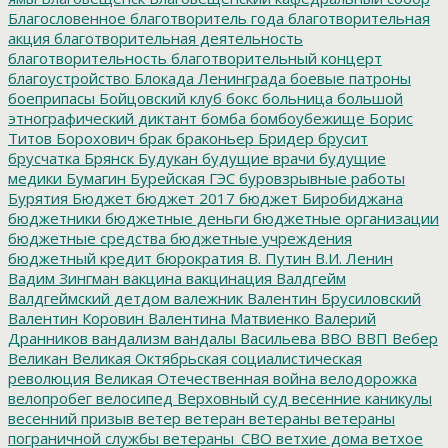
Благословенное
благотворитель года
благотворительная
акция
благотворительная деятельность
благотворительность
благотворительный концерт
благоустройство
Блокада Ленинграда
боевые патроны
боеприпасы
Бойцовский клуб
бокс
больница
большой
этнографический диктант
бомба
бомбоубежище
Борис
Титов
Борохович
брак
браконьер
Бридер
брусит
брусчатка
Брянск
Будукан
будущие врачи
будущие
медики
Бумагин
Бурейская ГЭС
буровзрывные работы
Бурятия
Бюджет
бюджет 2017
бюджет Биробиджана
бюджетники
бюджетные деньги
бюджетные организации
бюджетные средства
бюджетные учреждения
бюджетный кредит
бюрократия
В. Путин
В.И. Ленин
Вадим Зингман
вакцина
вакцинация
Валдгейм
Валдгеймский детдом
валежник
Валентин Брусиловский
Валентин Коровин
Валентина Матвиенко
Валерий
Дранников
вандализм
вандалы
Васильева
ВВО
ВВП
Вебер
Великан
Великая Октябрьская социалистическая
революция
Великая Отечественная война
велодорожка
велопробег
велосипед
Верховный суд
весенние каникулы
весенний призыв
ветер
ветеран
ветераны
ветераны
пограничной службы
ветераны_СВО
ветхие дома
ветхое