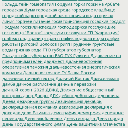
Гольдштейн
гомеопатия
Гордума
горки
горки на Арбате
городская Дума
городская среда
городское кладбище
городской парк
городской пляж
горячая вода
горячая
линия
горячее питание
госавтоинспекция
госархив
госдолг
Госдума
госжилинспекция
господдержка
госслужащие
гостиница "Восток"
госуслуги
госхакупки
ГП "Фармация"
грабеж
град
граница
грант
график подвоза воды
график
работы
Григорий Волохов
Грипп
Грудинин
грунтовые
воды
грязная вода
ГТО
губернатор
губернатор
Гольдштейн
губернатор ЕАО
ГУК
Гулягин
Д
давление на
предпринимателей
дайджест
Дальневосточная
оперативная таможня
Дальневосточная энергетическая
компания
Дальневосточное ГУ Банка России
дальневосточный гектар
Дальний Восток
Дальсельмаш
дамба
дачное расписание
дачные перевозки
дачный_сезон_2026
ДВЖД
Движение общественный
контроль
двор
Дворы
ДГК
дебош
дебошир
дедовщина
Деева
дежурные группы
дезинфекция
декабрь
декларационная компания
декларация
декларация о
доходах
дело Ельчина
демография
демогрфия
денежные
переводы
День влюбленных
День географа
День города
День Государственного флага
День защитника Отечества