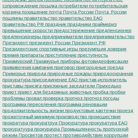
сопровождение
посылка
потребители
потребительская
корзина
похищение
почта
Почта России
Почта_России
пошлины
правительство
правительство ЕАО
правительство РФ
праздник
праздники
праймериз
превышение скорости
предостережение
предпенсионер
предпенсионеры
предприниматели
предпринимательство
Президент
президент России
Президент РФ
Президентские спортивные игры
презумпция доверия
премия
препараты
преступление
преступность
Приамурский
Приамурье
приборы фотовидеофиксации
прививочная кампания
приговор
пригородные поезда
Приморье
природа
природные пожары
природоохранная
прокуратура
присоединение ЕАО
пристав-исполнитель
приставы
присяга
присяжные заседатели
Приходько
приют
приют для бездомных животных
пробка
пробки
проблемы
провал
проверка
прогноз
прогноз погоды
программа переселения
программа реновации
продолжительность жизни
продуктовые карточки
проезд
прожиточный минимум
производство
происшествие
прократура
прокуратруа
Прокуратура
прокуратура ЕАО
прокуратуура
прокураура
Промышленность
пропускной
режим
Просветов
протест
противодействие коррупции