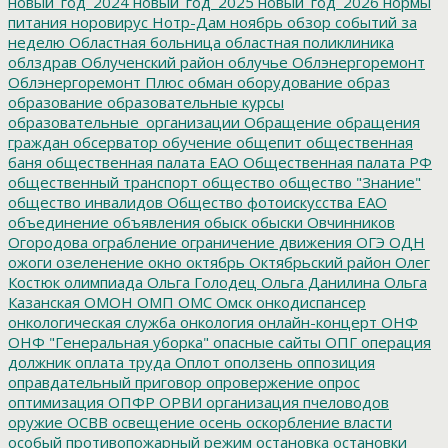
новый_год_2024
новый_год_2025
новый_год_2026
нормы
питания
норовирус
Нотр-Дам
ноябрь
обзор событий за
неделю
Областная больница
областная поликлиника
облздрав
Облученский район
облучье
Облэнергоремонт
Облэнергоремонт Плюс
обман
оборудование
образ
образование
образовательные курсы
образовательные_организации
Обращение
обращения
граждан
обсерватор
обучение
общепит
общественная
баня
общественная палата ЕАО
Общественная палата РФ
общественный транспорт
общество
общество "Знание"
общество инвалидов
Общество фотоискусства ЕАО
объединение
объявления
обыск
обыски
Овчинников
Огородова
ограбление
ограничение движения
ОГЭ
ОДН
ожоги
озеленение
окно
октябрь
Октябрьский район
Олег
Костюк
олимпиада
Ольга Голодец
Ольга Данилина
Ольга
Казанская
ОМОН
ОМП
ОМС
Омск
онкодиспансер
онкологическая служба
онкология
онлайн-концерт
ОНФ
ОНФ "Генеральная уборка"
опасные сайты
ОПГ
операция
должник
оплата труда
Оплот
оползень
оппозиция
оправдательный приговор
опровержение
опрос
оптимизация
ОПФР
ОРВИ
организация пчеловодов
оружие
ОСВВ
освещение
осень
оскорбление власти
особый противопожарный режим
остановка
остановки