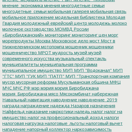
мнение_экономика
мнения
многодетные семьи
многодетные_семьи
мобильная галерея
мобильная связь
мобильное приложение
модельная библиотека
Молодая
Гвардия
молодежный еврейский центр
молодежь
молоко
молочное скотоводство
МОМВД России
«Биробиджанский»
мониторинг
мониторинг цен
морг
морепродукты
Москва
Московское дело
мост
Мост в
Нижнеленинском
мотопомпа
мошенник
мошенники
мошенничество
МРОТ
мудрость
музей
музей
современного искусства
музыкальный спектакль
муниципалитеты
муниципальная программа
муниципальное имущество
МУП
МУП "Водоканал"
МУП
"ГТС"
МУП "ГУК
МУП "ПАТП"
МУП "Транспортная компания
мусор
мусорная реформа
Мусульманская община
МФЦ
МЧС
МЧС РФ
мэр
мэрия
мэрия Биробиджана
мэрия_Биробиджана
мясо
Мясокомбинат
набережная
Навальный
навигация
наводнение
наводнение_2019
награда
награждение
надежда
Назаров
назначения
Найфельд
наказание
накркотики
наледь
налог
налог на
имущество
налог на профессиональный доход
налоги
налоговая нагрузка
налоговые_льготы
налоговый вычет
нападение
напорный коллектор
наркозависимость