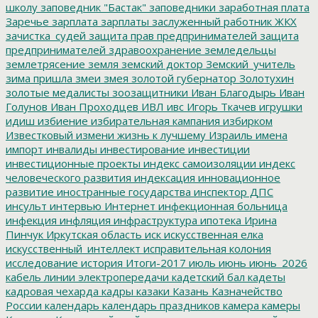
школу
заповедник "Бастак"
заповедники
заработная плата
Заречье
зарплата
зарплаты
заслуженный работник ЖКХ
зачистка_судей
защита прав предпринимателей
защита
предпринимателей
здравоохранение
земледельцы
землетрясение
земля
земский доктор
Земский_учитель
зима пришла
змеи
змея
золотой губернатор
Золотухин
золотые медалисты
зоозащитники
Иван Благодырь
Иван
Голунов
Иван Проходцев
ИВЛ
ивс
Игорь Ткачев
игрушки
идиш
избиение
избирательная кампания
избирком
Известковый
измени жизнь к лучшему
Израиль
имена
импорт
инвалиды
инвестирование
инвестиции
инвестиционные проекты
индекс самоизоляции
индекс
человеческого развития
индексация
инновационное
развитие
иностранные государства
инспектор ДПС
инсульт
интервью
Интернет
инфекционная больница
инфекция
инфляция
инфраструктура
ипотека
Ирина
Пинчук
Иркутская область
иск
искусственная елка
искусственный_интеллект
исправительная колония
исследование
история
Итоги-2017
июль
июнь
июнь_2026
кабель линии электропередачи
кадетский бал
кадеты
кадровая чехарда
кадры
казаки
Казань
Казначейство
России
календарь
календарь праздников
камера
камеры