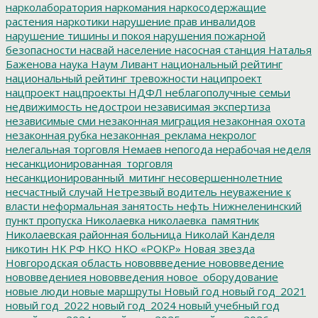
нарколаборатория
наркомания
наркосодержащие
растения
наркотики
нарушение прав инвалидов
нарушение тишины и покоя
нарушения пожарной
безопасности
насвай
население
насосная станция
Наталья
Баженова
наука
Наум Ливант
национальный рейтинг
национальный рейтинг тревожности
наципроект
нацпроект
нацпроекты
НДФЛ
неблагополучные семьи
недвижимость
недострои
независимая экспертиза
независимые сми
незаконная миграция
незаконная охота
незаконная рубка
незаконная_реклама
некролог
нелегальная торговля
Немаев
непогода
нерабочая неделя
несанкционированная_торговля
несанкционированный_митинг
несовершеннолетние
несчастный случай
Нетрезвый водитель
неуважение к
власти
неформальная занятость
нефть
Нижнеленинский
пункт пропуска
Николаевка
николаевка_памятник
Николаевская районная больница
Николай Канделя
никотин
НК РФ
НКО
НКО «РОКР»
Новая звезда
Новгородская область
нововвведение
нововведение
нововведениея
нововведения
новое_оборудование
новые люди
новые маршруты
Новый год
новый год_2021
новый год_2022
новый год_2024
новый учебный год