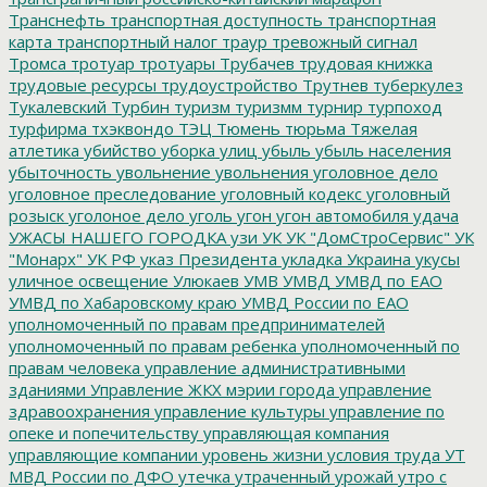
Транснефть
транспортная доступность
транспортная
карта
транспортный налог
траур
тревожный сигнал
Тромса
тротуар
тротуары
Трубачев
трудовая книжка
трудовые ресурсы
трудоустройство
Трутнев
туберкулез
Тукалевский
Турбин
туризм
туризмм
турнир
турпоход
турфирма
тхэквондо
ТЭЦ
Тюмень
тюрьма
Тяжелая
атлетика
убийство
уборка улиц
убыль
убыль населения
убыточность
увольнение
увольнения
уголовное дело
уголовное преследование
уголовный кодекс
уголовный
розыск
уголоное дело
уголь
угон
угон автомобиля
удача
УЖАСЫ НАШЕГО ГОРОДКА
узи
УК
УК "ДомСтроСервис"
УК
"Монарх"
УК РФ
указ Президента
укладка
Украина
укусы
уличное освещение
Улюкаев
УМВ
УМВД
УМВД по ЕАО
УМВД по Хабаровскому краю
УМВД России по ЕАО
уполномоченный по правам предпринимателей
уполномоченный по правам ребенка
уполномоченный по
правам человека
управление административными
зданиями
Управление ЖКХ мэрии города
управление
здравоохранения
управление культуры
управление по
опеке и попечительству
управляющая компания
управляющие компании
уровень жизни
условия труда
УТ
МВД России по ДФО
утечка
утраченный урожай
утро с