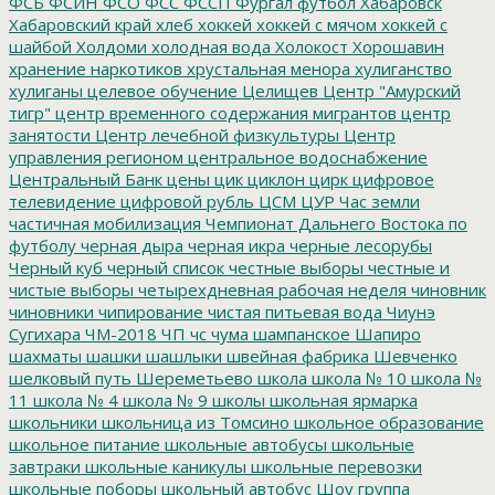
ФСБ
ФСИН
ФСО
ФСС
ФССП
Фургал
футбол
Хабаровск
Хабаровский край
хлеб
хоккей
хоккей с мячом
хоккей с
шайбой
Холдоми
холодная вода
Холокост
Хорошавин
хранение наркотиков
хрустальная менора
хулиганство
хулиганы
целевое обучение
Целищев
Центр "Амурский
тигр"
центр временного содержания мигрантов
центр
занятости
Центр лечебной физкультуры
Центр
управления регионом
центральное водоснабжение
Центральный Банк
цены
цик
циклон
цирк
цифровое
телевидение
цифровой рубль
ЦСМ
ЦУР
Час земли
частичная мобилизация
Чемпионат Дальнего Востока по
футболу
черная дыра
черная икра
черные лесорубы
Черный куб
черный список
честные выборы
честные и
чистые выборы
четырехдневная рабочая неделя
чиновник
чиновники
чипирование
чистая питьевая вода
Чиунэ
Сугихара
ЧМ-2018
ЧП
чс
чума
шампанское
Шапиро
шахматы
шашки
шашлыки
швейная фабрика
Шевченко
шелковый путь
Шереметьево
школа
школа № 10
школа №
11
школа № 4
школа № 9
школы
школьная ярмарка
школьники
школьница из Томсино
школьное образование
школьное питание
школьные автобусы
школьные
завтраки
школьные каникулы
школьные перевозки
школьные поборы
школьный автобус
Шоу группа