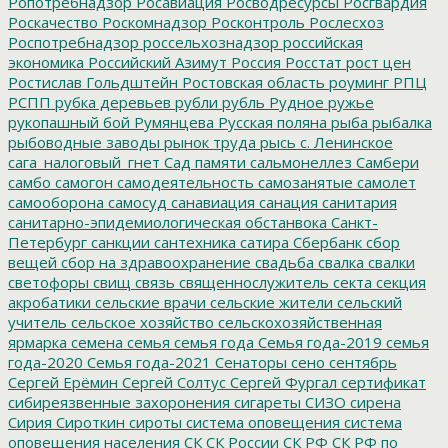
Ропотребнадзор
Росавиация
Росводресурсы
Росгвардия
Роскачество
Роскомнадзор
Росконтроль
Рослесхоз
Роспотребнадзор
россельхознадзор
российская
экономика
Российский Азимут
Россия
Росстат
рост цен
Ростислав Гольдштейн
Ростовская область
роуминг
РПЦ
РСПП
рубка деревьев
рубли
рубль
Рудное
ружье
рукопашный бой
Румянцева
Русская поляна
рыба
рыбалка
рыбоводные заводы
рынок труда
рысь
с. Ленинское
сага_налоговый_гнет
Сад памяти
сальмонеллез
Самбери
самбо
самогон
самодеятельность
самозанятые
самолет
самооборона
самосуд
санавиация
санация
санитария
санитарно-эпидемиологическая обстанвока
Санкт-
Петербург
санкции
сантехника
сатира
Сбербанк
сбор
вещей
сбор на здравоохранение
свадьба
свалка
свалки
светофоры
свищ
связь
священнослужитель
секта
секция
акробатики
сельские врачи
сельские жители
сельский
учитель
сельское хозяйство
сельскохозяйственная
ярмарка
семена
семья
семья года
Семья года-2019
семья
года-2020
Семья года-2021
Сенаторы
сено
сентябрь
Сергей Ерёмин
Сергей Солтус
Сергей Фургал
сертификат
сибиреязвенные захоронения
сигареты
СИЗО
сирена
Сирия
Сироткин
сироты
система оповещения
система
оповещения населения
СК
СК России
СК РФ
СК РФ по