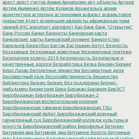
арест
арест счетов
Армия
Арнаполин
арт-объекты
Артеев
Артём Акименко
Артём Куликов
Архангельск
архив
архитектура
астероид
астрономия
асфальт
асфальтовое
покрытие
Атлет
аудиенция
аферисты
африканская чума
свиней
АЧС
аэропорт
аэрофлот
бал
банк
банк "Открытие"
Банк России
банки
банкноты
банковская карта
банковские_карты
банковский роуминг
банкротство
барельеф
баскетбол
Бастак
Бастрыкин
батут
Бедность
бездомные
бездомные животные
безналичные платежи
Безопасное колесо-2019
безопасность
Безопасные и
качественные дороги
безработица
белка
бензин
Беринг
Берл Лазар
бесплатные лекарства
Бессмертные дела
Бессмертный полк
бесхозяйственность
бешенство
библиотека
бизнес
бизнес без поддержки
бизнес-
омбудсмен
биометрия
Бира
Биракан
Бирария
БирЗСТ
Биробидажан
Биробиджан
Биробиджан-2
Биробиджанская воспитательная колония
Биробиджанская таможня
Биробиджанская ТЭЦ
Биробиджанский Арбат
Биробиджанский военный
гарнизонный суд
Биробиджанский колледж культуры и
искусств
Биробиджанский район
Бирофельд
биткоин
битумная яма
битумная_яма
битумное болото
битумные
ямы
Благовещенск
Благовещенский кафедральный собор