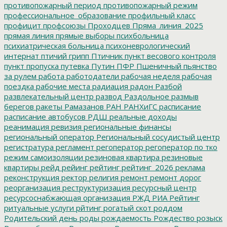
противопожарный период
противопожарный режим
профессиональное_образование
профильный класс
профицит
профсоюзы
Проходцев
Пряма_линия_2025
прямая линия
прямые выборы
психбольница
психиатрическая больница
психоневрологический
интернат
птичий грипп
Птичник
пункт весового контроля
пункт пропуска
путевка
Путин
ПФР
Пшеничный
пьянство
за рулем
работа
работодатели
рабочая неделя
рабочая
поездка
рабочие места
радиация
радон
Разбой
развлекательный центр
развод
Раздольное
размыв
берегов
ракеты
Рамазанов
РАН
РАНХиГС
расписание
расписание автобусов
РДШ
реальные доходы
реанимация
ревизия
региональные финансы
региональный оператор
Региональный сосудистый центр
регистратура
регламент
регоператор
регоператор по тко
режим самоизоляции
резиновая квартира
резиновые
квартиры
рейд
рейинг
рейтинг
рейтинг_2026
реклама
реконструкция
ректор
религия
ремонт
ремонт дорог
реорганизация
реструктуризация
ресурсный центр
ресурсоснабжающая организация
РЖД
РИА Рейтинг
ритуальные услуги
рйтинг
рогатый скот
роддом
Родительский день
роды
рождаемость
Рождество
розыск