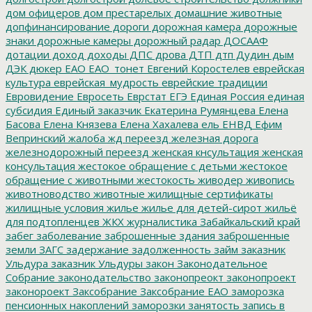
дом офицеров
дом престарелых
домашние животные
допфинансирование
дороги
дорожная камера
дорожные
знаки
дорожные камеры
дорожный радар
ДОСААФ
дотации
доход
доходы
ДПС
дрова
ДТП
дтп
Дудин
дым
ДЭК
дюкер
ЕАО
ЕАО_тонет
Евгений Коростелев
еврейская
культура
еврейская_мудрость
еврейские традиции
Евровидение
Евросеть
Еврстат
ЕГЭ
Единая Россия
единая
субсидия
Единый заказчик
Екатерина Румянцева
Елена
Басова
Елена Князева
Елена Хахалева
ель
ЕНВД
Ефим
Вепринский
жалоба
жд переезд
железная дорога
железнодорожный переезд
женская кнсультация
женская
консультация
жестокое обращение с детьми
жестокое
обращение с животными
жестокость
живодер
живопись
животноводство
животные
жилищные сертификаты
жилищные условия
жилье
жилье для детей-сирот
жильё
для подтопленцев
ЖКХ
журналистика
Забайкальский край
забег
заболевание
заброшенные здания
заброшенные
земли
ЗАГС
задержание
задолженность
займ
заказник
Ульдура
заказник Ульдуры
закон
Законодательное
Собрание
законодательство
законопреокт
законопроект
законороект
Заксобрание
Заксобрание ЕАО
заморозка
пенсионных накоплений
заморозки
занятость
запись в