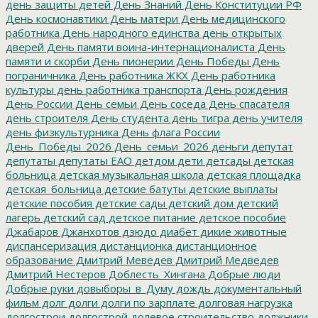
день защиты детей
День Знаний
День Конституции РФ
День космонавтики
День матери
День медицинского
работника
День народного единства
день открытых
дверей
День памяти воина-интернационалиста
День
памяти и скорби
День пионерии
День Победы
День
пограничника
День работника ЖКХ
День работника
культуры
день работника транспорта
День рождения
День России
День семьи
День соседа
День спасателя
день строителя
День студента
день тигра
день учителя
день физкультурника
День флага России
День_Победы_2026
День_семьи_2026
деньги
депутат
депутаты
депутаты ЕАО
детдом
дети
детсады
детская
больница
детская музыкальная школа
детская площадка
детская_больница
детские батуты
детские выплаты
детские пособия
детские сады
детский дом
детский
лагерь
детский сад
детское питание
детское пособие
Джабаров
Джанхотов
дзюдо
диабет
дикие животные
диспансеризация
дистанционка
дистанционное
образование
Дмитрий Меведев
Дмитрий Медведев
Дмитрий Нестеров
Доблесть_Хингана
Добрые люди
Добрые руки
довыборы_в_Думу
дождь
документальный
фильм
долг
долги
долги по зарплате
долговая нагрузка
долгострои
долгострой
долевое строительство
должники