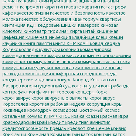
Камчатка
Камчатский край
канализация
капитальный
ремонт
капремонт
карантин
карате
каратин
катастрофа
кафе
качество жизни
качество и безопасность
качество
молока
качество обслуживания
Кванториум
квартиры
квитанция
КДН
кедровые шишки
Кемерово
кинозал
кинологи
кинотеатр "Родина"
Кирга
китай
кишечная
инфекция
кишечная_инфекция
кладбище
клещ
клещи
клубника
книга памяти
книги
КНР
КоАП
ковид-сводка
Кодекс
колледж культуры
колония
командировка
командировочные
комары
комиссия
комитет образования
коммуналка
коммунальная авария
коммунальные платежи
коммунальные услуги
компенсации
компенсационные
расходы
компенсация
комфортная городская среда
кондитерские изделия
конкурс
Конрад
Константин
Лазарев
конституционный суд
конституция
контрабанда
контрафакт
конфликт интересов
концерт
Корж
коронавирус
коронавирусные выплаты
коронаврус
Коростелев
короткая рабочая неделя
коррупция
корь
Косвинцев
космодром
космодром_Восточный
космос
котельная
Кочмар
КПРФ
КПСС
кража
кражи
красная икра
Краснодарский край
кредит
кредитная амнистия
кредитоспособность
Кремль
креозот
Крещение
кризис
Крик души
Криминал
Крым
крытый каток
крытый_каток