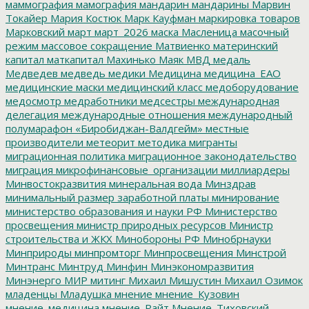
маммография
мамография
мандарин
мандарины
Марвин
Токайер
Мария Костюк
Марк Кауфман
маркировка товаров
Марковский
март
март_2026
маска
Масленица
масочный
режим
массовое сокращение
Матвиенко
материнский
капитал
маткапитал
Махинько
Маяк
МВД
медаль
Медведев
медведь
медики
Медицина
медицина_ЕАО
медицинские маски
медицинский класс
медоборудование
медосмотр
медработники
медсестры
международная
делегация
международные отношения
международный
полумарафон «Биробиджан-Валдгейм»
местные
производители
метеорит
методика
мигранты
миграционная политика
миграционное законодательство
миграция
микрофинансовые_организации
миллиардеры
Минвостокразвития
минеральная вода
Минздрав
минимальный размер заработной платы
минирование
министерство образования и науки РФ
Министерство
просвещения
министр природных ресурсов
Министр
строительства и ЖКХ
Минобороны РФ
Минобрнауки
Минприроды
минпромторг
Минпросвещения
Минстрой
Минтранс
Минтруд
Минфин
Минэкономразвития
Минэнерго
МИР
митинг
Михаил Мишустин
Михаил Озимок
младенцы
Младушка
мнение
мнение_Кузовин
мнение_медицина
мнение_Райт
Мнение_Тиховский