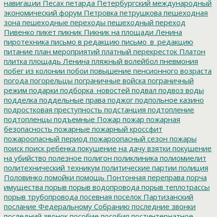
навигации
Песах
петарда
Петербургский международный
экономический форум
Петровка
петрушкова
пешеходная
зона
пешеходные переходы
пешеходный переход
Пивенко
пикет
пикник
Пикник на площади Ленина
пиротехника
письмо в редакцию
письмо_в_редакцию
питание
план мероприятий
платный перекресток
Платон
плитка
площадь Ленина
пляжный волейбол
пневмония
побег из колонии
побои
повышение пенсионного возраста
погода
погорельцы
пограничные войска
пограничный
режим
подарки
подборка_новостей
подвал
подвоз воды
подделка
поддельные права
поджог
подпольное казино
подростковая преступность
подстанция
подтопление
подтопленцы
подъемные
Пожар
пожар
пожарная
безопасность
пожарные
пожарный кроссфит
пожароопасный период
пожароопасный сезон
пожары
поиск
поиск ребенка
покушение на дачу взятки
покушение
на убийство
полезное
полигон
поликлиника
полиомиелит
политехнический техникум
политические партии
полиция
Половинко
помойки
помощь
Понтонная переправа
порча
имущества
порыв
порыв водопровода
порыв теплотрассы
порыв трубопровода
посевная
поселок Партизанский
послание Федеральному Собранию
последние звонки
последний звонок
пособие
пособия
постинтернатное