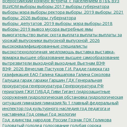
Всероссийский конкурс
встреча_с_населением
ВТБъ
ВУЗ
ВЦИОМ
выборы
выборы 2017
выборы губернатора
выборы мэра
выборы ректора
выборы_2019
выборы_2021
выборы_2026
выборы_губернатора
выборы_депутатов_2019
выборы_мэра
выборы-2018
выборы-2019
вывоз мусора
выгребные ямы
вымогательство
выпас скота
выплата
выплаты
выплаты за
урожай
выпускники
выпускной
выпускной_2026
высококвалифицированные специалисты
высокотехнологичная_медпомощь
выставка
выставка-
ярмарка
высшее образование
высшее самообразование
вытрезвители
выходной
выходные
Вьетнам
ВЭФ
ВЭФ_2026
Вячеслав Пастухов
Г.И. Радде
гадюка
газ
газификация ЕАО
Галина Кашапова
Галина Соколова
Галушка
гараж
гаражи
Гаршин
ГДК
Генеральная
прокуратура
генпрокуратура
Генпрокуратура РФ
гериатрия
ГЖИ
ГИБДД
Гиви
Гигант
гидрозащитные
сооружения
гидрологическая обстановка
гидрологическая
ситуация
гимназия
гимназия № 1
главный федеральный
инспектор
год культурного наследия
год педагога и
наставника
Год семьи
Год экологии
Год_единства_народов_России
Гознак
ГОК
Голикова
Головатый
гололед
голосование
голубая сорока