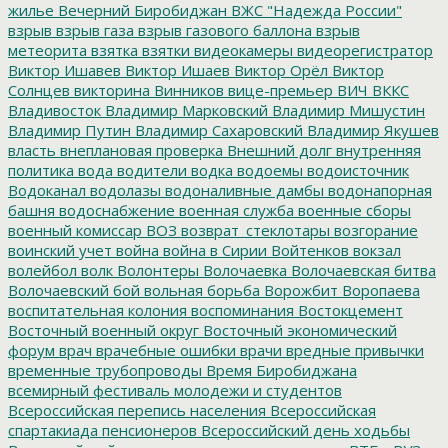
жилье
Вечерний Биробиджан
ВЖС "Надежда России"
взрыв
взрыв газа
взрыв газового баллона
взрыв
метеорита
взятка
взятки
видеокамеры
видеорегистратор
Виктор Ишавев
Виктор Ишаев
Виктор Орёл
Виктор
Солнцев
викторина
Винников
вице-премьер
ВИЧ
ВККС
Владивосток
Владимир Марковский
Владимир Мишустин
Владимир Путин
Владимир Сахаровский
Владимир Якушев
власть
внеплановая проверка
Внешний долг
внутренняя
политика
вода
водители
водка
водоемы
водоисточник
Водоканал
водолазы
водоналивные дамбы
водонапорная
башня
водоснабжение
военная служба
военные сборы
военный комиссар
ВОЗ
возврат_стеклотары
возгорание
воинский учет
война
война в Сирии
Войтенков
вокзал
волейбол
волк
Волонтеры
Волочаевка
Волочаевская битва
Волочаевский бой
вольная борьба
Ворожбит
Воропаева
воспитательная колония
воспоминания
Востокцемент
Восточный военный округ
Восточный экономический
форум
врач
врачебные ошибки
врачи
вредные привычки
временные трубопроводы
Время Биробиджана
всемирный фестиваль молодежи и студентов
Всероссийская перепись населения
Всероссийская
спартакиада пенсионеров
Всероссийский день ходьбы