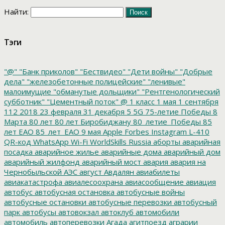
Найти:
Тэги
"@"
"Банк приколов"
"Бествидео"
"Дети войны"
"Добрые
дела"
"железобетонные полицейские"
"ленивые"
малоимущие
"обманутые дольщики"
"Рентгенологический
субботник"
"Цементный поток"
@
1 класс
1 мая
1 сентября
112
2018
23 февраля
31 декабря
5
5G
75-летие Победы
8
Марта
80 лет
80 лет Биробиджану
80_летие_Победы
85
лет ЕАО
85_лет_ЕАО
9 мая
Apple
Forbes
Instagram
L-410
QR-код
WhatsApp
Wi-Fi
WorldSkills Russia
аборты
аварийная
посадка
аварийное жилье
аварийные дома
аварийный дом
аварийный жилфонд
аварийный мост
авария
авария на
Чернобыльской АЭС
август
Авдалян
авиабилеты
авиакатастрофа
авиалесоохрана
авиасообщение
авиация
автобус
автобусная остановка
автобусные войны
автобусные остановки
автобусные перевозки
автобусный
парк
автобусы
автовокзал
автоклуб
автомобили
автомобиль
автоперевозки
Агада
агитпоезд
аграрии