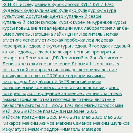
КСН
КТ-исследование
Кубок лосося
КУГИ
КУГИ ЕАО
Кудесник
кудо
кулинария
Кульдкр
Кульдур
культура
культурно досуговый центр
купальный сезон
купальный_сезон
купюры
Кураж
курение
Куренков
курсы
курсы повышения квалификации
КФХ
лаборатория
Лаг ба-
Омер
лагерь
Лагошина
лайк
ЛДПР
Левинталь
Легкая
атлетика
легкоатлетическая пробежка
лед
ледовая
переправа
ледовые скульптуры
ледовый городок
ледовый
каток
ледоход
лекарства
лекарственные препараты
лекарство
Ленинская ЦРБ
Ленинский район
Ленинское
Ленинское сельское поселение
Леонид Школьник
лес
леса
лесной пожар
лесные пожары
лесопилка
летние
каникулы
лето
лето_2026
лжетерроризм
лимон
литература
Лицей
лицей № 23
личный прием
логистический комплеск
ложный вызов
ложный донос
лотерея
лоукостер
лунное затмение
лучший спасатель
лыжная гонка
льготная ипотека
льготники
льготные
лекарства
льготы
ЛЭП
люди ЕАО
люк
Магнитогорск
май
май_2026
майские праздники
майские_2026
майские_праздники_2026
МАК-2019
Мак-2020
Мак-2021
Макаров
Максим Акимов
Максим Семенов
Максим Шупиков
макулатура
Мама-предприниматель
Мамедов