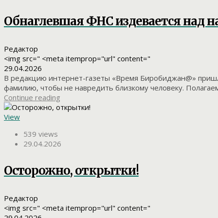
Обнаглевшая ФНС издевается над н
Редактор
<img src=" <meta itemprop="url" content="
29.04.2026
В редакцию интернет-газеты «Время Биробиджан@» пришло
фамилию, чтобы не навредить близкому человеку. Полагаем,
Continue reading
View
539 views
29.04.2026
Осторожно, открытки!
Редактор
<img src=" <meta itemprop="url" content="
29.04.2026