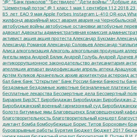
"@"
"Банк приколов"
"Бествидео"
"Дети войны"
"Добрые де
"Цементный поток"
@
1 класс
1 мая
1 сентября
112
2018
23 
85_лет_ЕАО
9 мая
Apple
Forbes
Instagram
L-410
QR-код
Wha
жилфонд
аварийный мост
авария
авария на Чернобыльской
автобусные войны
автобусные остановки
автобусные перев
адвокат
Адвокаты
административная комиссия
администрат
активист
акция
акция протеста
Александр Буксман
Александ
Александр Романов
Александр Соловьев
Александр Чаплыг
Алиса
алкоголизация
Алкоголь
алкогольная продукция
аллер
Ангелы мира
Андрей Бялик
Андрей Голубь
Андрей Драчев
А
антикоррупционное законодательство
антисанитария
анти
апелляция
аппарат видеофиксации
апрель
аптека
Арашуков
Артём Куликов
Архангельск
архив
архитектура
астероид
ас
бал
банк
банк "Открытие"
Банк России
банки
банкноты
банк
бездомные
бездомные животные
безналичные платежи
Бе
бесплатные лекарства
Бессмертные дела
Бессмертный пол
Бирария
БирЗСТ
Биробидажан
Биробиджан
Биробиджан-2
Биробиджанский военный гарнизонный суд
Биробиджанский
болото
битумные ямы
Благовещенск
Благовещенский кафе
благотворительность
благотворительный концерт
благоус
диктант
бомба
бомбоубежище
Борис Титов
Борохович
бра
буровзрывные работы
Бурятия
Бюджет
бюджет 2017
бюдж
учреждения
бюджетный кредит
бюрократия
В. Путин
В.И. 