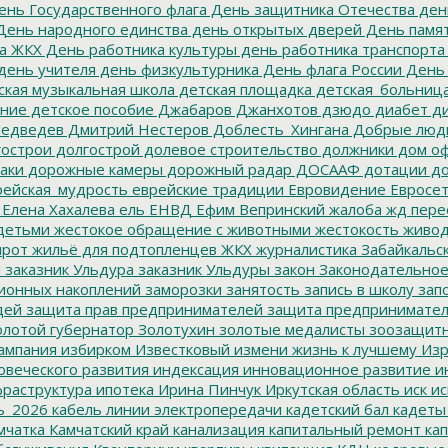
нь Государственного флага
День защитника Отечества
ден
ень народного единства
день открытых дверей
День памят
а ЖКХ
День работника культуры
день работника транспорта
день учителя
день физкультурника
День флага России
День
ская музыкальная школа
детская площадка
детская_больниц
ание
детское пособие
Джабаров
Джанхотов
дзюдо
диабет
ди
едведев
Дмитрий Нестеров
Доблесть_Хингана
Добрые люд
острои
долгострой
долевое строительство
должники
дом о
аки
дорожные камеры
дорожный радар
ДОСААФ
дотации
до
ейская_мудрость
еврейские традиции
Евровидение
Евросе
Елена Хахалева
ель
ЕНВД
Ефим Вепринский
жалоба
жд пере
детьми
жестокое обращение с животными
жестокость
живо
ирот
жильё для подтопленцев
ЖКХ
журналистика
Забайкальск
м
заказник Ульдура
заказник Ульдуры
закон
Законодательное
ионных накоплений
заморозки
занятость
запись в школу
запо
дей
защита прав предпринимателей
защита предпринимате
лотой губернатор
Золотухин
золотые медалисты
зоозащит
ампания
избирком
Известковый
измени жизнь к лучшему
Изр
овеческого развития
индексация
инновационное развитие
ин
раструктура
ипотека
Ирина Пинчук
Иркутская область
иск
ис
ь_2026
кабель линии электропередачи
кадетский бал
кадеты
мчатка
Камчатский край
канализация
капитальный ремонт
кап