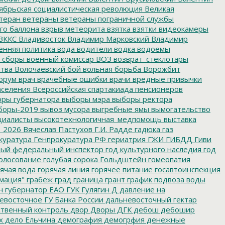
ябрьская социалистическая революция
Великая
теран
ветераны
ветераны пограничной службы
го баллона
взрыв метеорита
взятка
взятки
видеокамеры
ВККС
Владивосток
Владимир Марковский
Владимир
енняя политика
вода
водители
водка
водоемы
 сборы
военный комиссар
ВОЗ
возврат_стеклотары
итва
Волочаевский бой
вольная борьба
Ворожбит
орум
врач
врачебные ошибки
врачи
вредные привычки
аселения
Всероссийская спартакиада пенсионеров
ры губернатора
выборы мэра
выборы ректора
боры-2019
вывоз мусора
выгребные ямы
вымогательство
циалисты
высокотехнологичная_медпомощь
выставка
_2026
Вячеслав Пастухов
Г.И. Радде
гадюка
газ
куратура
Генпрокуратура РФ
гериатрия
ГЖИ
ГИБДД
Гиви
ный федеральный инспектор
год культурного наследия
год
олосование
голубая сорока
Гольдштейн
гомеопатия
ячая вода
горячая линия
горячее питание
госавтоинспекция
мация"
грабеж
град
граница
грант
график подвоза воды
н
губернатор ЕАО
ГУК
Гулягин
Д
давление на
восточное ГУ Банка России
дальневосточный гектар
твенный контроль
двор
Дворы
ДГК
дебош
дебошир
х
дело Ельчина
демография
демогрфия
денежные