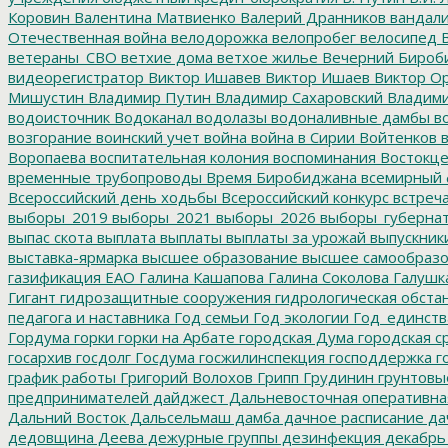
Коровин
Валентина Матвиенко
Валерий Дранников
вандал
Отечественная война
велодорожка
велопробег
велосипед
В
ветераны_СВО
ветхие дома
ветхое жилье
Вечерний Бироб
видеорегистратор
Виктор Ишавев
Виктор Ишаев
Виктор О
Мишустин
Владимир Путин
Владимир Сахаровский
Владими
водоисточник
Водоканал
водолазы
водоналивные дамбы
во
возгорание
воинский учет
война
война в Сирии
Войтенков
в
Воропаева
воспитательная колония
воспоминания
Востокц
временные трубопроводы
Время Биробиджана
всемирный 
Всероссийский день ходьбы
Всероссийский конкурс
встреч
выборы_2019
выборы_2021
выборы_2026
выборы_губерна
выпас скота
выплата
выплаты
выплаты за урожай
выпускник
выставка-ярмарка
высшее образование
высшее самообразо
газификация ЕАО
Галина Кашапова
Галина Соколова
Галушк
Гигант
гидрозащитные сооружения
гидрологическая обста
педагога и наставника
Год семьи
Год экологии
Год_единств
Гордума
горки
горки на Арбате
городская Дума
городская с
госархив
госдолг
Госдума
госжилинспекция
господдержка
г
график работы
Григорий Волохов
Грипп
Грудинин
грунтовы
предпринимателей
дайджест
Дальневосточная оперативна
Дальний Восток
Дальсельмаш
дамба
дачное расписание
да
дедовщина
Деева
дежурные группы
дезинфекция
декабрь