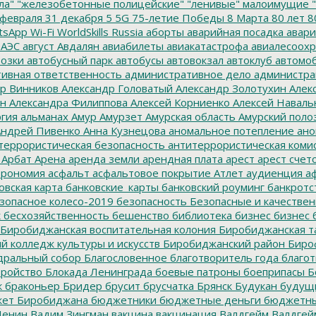
ла"
"железобетонные полицейские"
"ленивые" малоимущие
"
февраля
31 декабря
5
5G
75-летие Победы
8 Марта
80 лет
8
tsApp
Wi-Fi
WorldSkills Russia
аборты
аварийная посадка
авари
 АЭС
август
Авдалян
авиабилеты
авиакатастрофа
авиалесоохр
озки
автобусный парк
автобусы
автовокзал
автоклуб
автомо
ивная ответственность
административное дело
администра
р Винников
Александр Головатый
Александр Золотухин
Алек
ин
Александра Филиппова
Алексей Корниенко
Алексей Наваль
гия
альманах
Амур
Амурзет
Амурская область
Амурский поло
ндрей Пивенко
Анна Кузнецова
аномальное потепление
ано
террористическая безопасность
антитеррористическая коми
Арбат
Арена
аренда земли
арендная плата
арест
арест счет
трономия
асфальт
асфальтовое покрытие
Атлет
аудиенция
аф
овская карта
банковские_карты
банковский роуминг
банкротс
зопасное колесо-2019
безопасность
Безопасные и качестве
к
бесхозяйственность
бешенство
библиотека
бизнес
бизнес 
Биробиджанская воспитательная колония
Биробиджанская т
 колледж культуры и искусств
Биробиджанский район
Биро
дральный собор
Благословенное
благотворитель года
благот
тройство
Блокада Ленинграда
боевые патроны
боеприпасы
Б
к
браконьер
Бридер
брусит
брусчатка
Брянск
Будукан
будущи
ет Биробиджана
бюджетники
бюджетные деньги
бюджетны
Ленин
Вадим Зингман
вакцина
вакцинация
Валдгейм
Валдгей