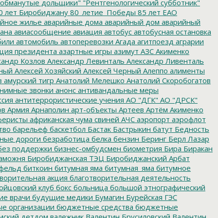
обманутые дольщики"
"Рентгенологический субботник"
0 лет Биробиджану
80_летие_Победы
85 лет ЕАО
йное жилье
аварийные дома
аварийный дом
аварийный
ана
авиасообщение
авиация
автобус
автобусная остановка
били
автомобиль
автоперевозки
Агада
агитпоезд
аграрии
ция президента
азартные игры
азимут
АЗС
Акименко
сандр Козлов
Александр Левинталь
Александр Ливенталь
ный
Алексей Хозяйский
Алексей Черный
Алеппо
алименты
з
амурский тигр
Анатолий Мелешко
Анатолий Скоробогатов
нимные звонки
анонс
антивандальные меры
ссия
антитеррористические учения
АО "ДГК"
АО "ДРСК"
ов
Армия
Арнаполин
арт-объекты
Артеев
Артём Акименко
еристы
африканская чума свиней
АЧС
аэропорт
аэрофлот
тво
барельеф
баскетбол
Бастак
Бастрыкин
батут
Бедность
нные дороги
безработица
белка
бензин
Беринг
Берл Лазар
без поддержки
бизнес-омбудсмен
биометрия
Бира
Биракан
аможня
Биробиджанская ТЭЦ
Биробиджанский Арбат
фельд
биткоин
битумная яма
битумная_яма
битумное
ворительная акция
благотворительная деятельность
ойцовский клуб
бокс
больница
большой этнографический
е врачи
будущие медики
Бумагин
Бурейская ГЭС
е организации
бюджетные средства
бюджетные
мский детдом
валежник
Валентин Брусиловский
Валентин