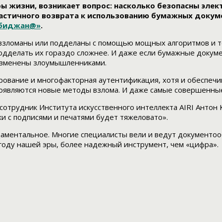
ры жизни, возникает вопрос: насколько безопасны эле
тичного возврата к использованию бумажных документ
обиджан@»
.
 взломаны или подделаны с помощью мощных алгоритмов и т
делать их гораздо сложнее. И даже если бумажные документ
изменены злоумышленниками.
ование и многофакторная аутентификация, хотя и обеспечи
оявляются новые методы взлома. И даже самые совершенные
сотрудник Института искусственного интеллекта AIRI Антон
и с подписями и печатями будет тяжеловато».
даментальное. Многие специалисты вели и ведут документо
 году нашей эры, более надежный инструмент, чем «цифра».