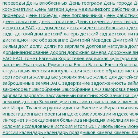
переводы
День влюбленных
День географа
День города
Де
космонавтики
День матери
День медицинского работника
Д
пионерии
День Победы
День пограничника
День работник
День спасателя
день строителя
День студента
день тигра
депутаты ЕАО
детдом
дети
детсады
детская больница
дет
сады
детский дом
детский лагерь
детский сад
детское пит
дистанционное образование
Дмитрий Меведев
Дмитрий М
фильм
долг
долги
долги по зарплате
долговая нагрузка
долг
допфинансирование
дороги
дорожная камера
дорожные зн
ЕАО
ЕАО_тонет
Евгений Коростелев
еврейская культура
евр
заказчик
Екатерина Румянцева
Елена Басова
Елена Князева
кнсультация
женская консультация
жестокое обращение с 
сертификаты
жилищные условия
жилье
жилье для детей-с
заброшенные земли
ЗАГС
задержание
задолженность
зай
законороект
Заксобрание
Заксобрание ЕАО
заморозка пенс
зарплата
зарплаты
заслуженный работник ЖКХ
зачистка_су
земский доктор
Земский_учитель
зима пришла
змеи
змея
зо
ивс
Игорь Ткачев
игрушки
идиш
избиение
избирательная к
инвестиционные проекты
индекс самоизоляции
индекс чел
Интернет
инфекционная больница
инфекция
инфляция
инф
колония
исследование
история
Итоги-2017
июль
июнь
июн
России
календарь
календарь праздников
камера
камеры
Ка