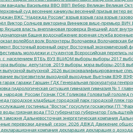
изм
вандалы
Васильева
ВВО
ВВП
Вебер
Великан
Великая Окт
ерховный суд
весенние каникулы
весенний призыв
ветер
ве
иджан
ВЖС "Надежда России"
взрыв
взрыв газа
взрыв газово
рёл
Виктор Солнцев
викторина
Винников
вице-премьер
ВИЧ
р Якушев
власть
внеплановая проверка
Внешний долг
внутр
донапорная башня
водоснабжение
военная служба
военные
окзал
волейбол
волк
Волонтеры
Волочаевка
Волочаевская б
емент
Восточный военный округ
Восточный экономический ф
фестиваль молодежи и студентов
Всероссийская перепись н
а_с_населением
ВТБъ
ВУЗ
ВЦИОМ
выборы
выборы 2017
выбо
тора
выборы_депутатов_2019
выборы_мэра
выборы-2018
вы
и
выпускной
выпускной_2026
высококвалифицированные спе
вание
вытрезвители
выходной
выходные
Вьетнам
ВЭФ
ВЭФ
а
гараж
гаражи
Гаршин
ГДК
Генеральная прокуратура
генпро
новка
гидрологическая ситуация
гимназия
гимназия № 1
глав
а_народов_России
Гознак
ГОК
Голикова
Головатый
гололед
г
реда
городское кладбище
городской парк
городской пляж
гор
осслужащие
гостиница "Восток"
госуслуги
госхакупки
ГП "Фар
е воды
грязная вода
ГТО
губернатор
губернатор Гольдштей
я таможня
Дальневосточная энергетическая компания
Дальне
чные перевозки
дачный_сезон_2026
ДВЖД
Движение общес
декларационная компания
декларация
декларация о дохода