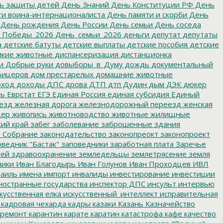
ь защиты детей
День Знаний
День Конституции РФ
День
и воина-интернационалиста
День памяти и скорби
День
День рождения
День России
День семьи
День соседа
_Победы_2026
День_семьи_2026
деньги
депутат
депутаты
а
детские батуты
детские выплаты
детские пособия
детские
кие животные
диспансеризация
дистанционка
и
Добрые руки
довыборы_в_Думу
дождь
документальный
фицеров
дом престарелых
домашние животные
ход
доходы
ДПС
дрова
ДТП
дтп
Дудин
дым
ДЭК
дюкер
ть
Еврстат
ЕГЭ
Единая Россия
единая субсидия
Единый
езд
железная дорога
железнодорожный переезд
женская
дер
живопись
животноводство
животные
жилищные
ий край
забег
заболевание
заброшенные здания
 Собрание
законодательство
законопреокт
законопроект
ведник "Бастак"
заповедники
заработная плата
Заречье
лей
здравоохранение
земледельцы
землетрясение
земля
ники
Иван Благодырь
Иван Голунов
Иван Проходцев
ИВЛ
аиль
имена
импорт
инвалиды
инвестирование
инвестиции
остранные государства
инспектор ДПС
инсульт
интервью
кусственная елка
искусственный_интеллект
исправительная
кадровая чехарда
кадры
казаки
Казань
Казначейство
ремонт
карантин
карате
каратин
катастрофа
кафе
качество