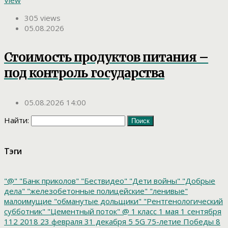
View
305 views
05.08.2026
Стоимость продуктов питания –
под контроль государства
05.08.2026 14:00
Найти:
Тэги
"@"
"Банк приколов"
"Бествидео"
"Дети войны"
"Добрые
дела"
"железобетонные полицейские"
"ленивые"
малоимущие
"обманутые дольщики"
"Рентгенологический
субботник"
"Цементный поток"
@
1 класс
1 мая
1 сентября
112
2018
23 февраля
31 декабря
5
5G
75-летие Победы
8