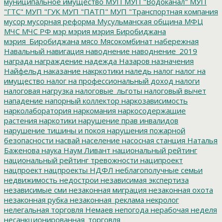
муниципальное имущество
МУП
МУП "Водоканал"
МУП
"ГТС"
МУП "ГУК
МУП "ПАТП"
МУП "Транспортная компания
мусор
мусорная реформа
Мусульманская община
МФЦ
МЧС
МЧС РФ
мэр
мэрия
мэрия Биробиджана
мэрия_Биробиджана
мясо
Мясокомбинат
набережная
Навальный
навигация
наводнение
наводнение_2019
награда
награждение
надежда
Назаров
назначения
Найфельд
наказание
накркотики
наледь
налог
налог на
имущество
налог на профессиональный доход
налоги
налоговая нагрузка
налоговые_льготы
налоговый вычет
нападение
напорный коллектор
наркозависимость
нарколаборатория
наркомания
наркосодержащие
растения
наркотики
нарушение прав инвалидов
нарушение тишины и покоя
нарушения пожарной
безопасности
насвай
население
насосная станция
Наталья
Баженова
наука
Наум Ливант
национальный рейтинг
национальный рейтинг тревожности
наципроект
нацпроект
нацпроекты
НДФЛ
неблагополучные семьи
недвижимость
недострои
независимая экспертиза
независимые сми
незаконная миграция
незаконная охота
незаконная рубка
незаконная_реклама
некролог
нелегальная торговля
Немаев
непогода
нерабочая неделя
несанкционированная_торговля