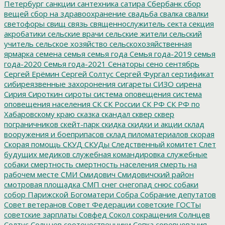
Петербург
санкции
сантехника
сатира
Сбербанк
сбор
вещей
сбор на здравоохранение
свадьба
свалка
свалки
светофоры
свищ
связь
священнослужитель
секта
секция
акробатики
сельские врачи
сельские жители
сельский
учитель
сельское хозяйство
сельскохозяйственная
ярмарка
семена
семья
семья года
Семья года-2019
семья
года-2020
Семья года-2021
Сенаторы
сено
сентябрь
Сергей Ерёмин
Сергей Солтус
Сергей Фургал
сертификат
сибиреязвенные захоронения
сигареты
СИЗО
сирена
Сирия
Сироткин
сироты
система оповещения
система
оповещения населения
СК
СК России
СК РФ
СК РФ по
Хабаровскому краю
сказка
скандал
сквер
сквер
пограничников
скейт-парк
скидка
скидки и акции
склад
вооружения и боеприпасов
склад пиломатериалов
скорая
Скорая помощь
СКУД
СКУДы
Следственный комитет
Слет
будущих медиков
служебная командировка
служебные
собаки
смертность
смертность населения
смерть на
рабочем месте
СМИ
Смидович
Смидовичский район
смотровая площадка
СМП
снег
снегопад
снюс
собаки
собор Парижской Богоматери
Собра
Собрание депутатов
Совет ветеранов
Совет Федерации
советские ГОСТы
советские зарплаты
Совфед
Сокол
сокращения
Солнцев
Солтус
Солцнев
соотечественники
Сопка
соревнования