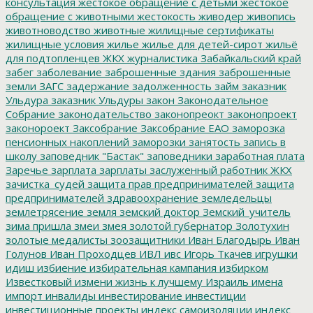
консультация
жестокое обращение с детьми
жестокое
обращение с животными
жестокость
живодер
живопись
животноводство
животные
жилищные сертификаты
жилищные условия
жилье
жилье для детей-сирот
жильё
для подтопленцев
ЖКХ
журналистика
Забайкальский край
забег
заболевание
заброшенные здания
заброшенные
земли
ЗАГС
задержание
задолженность
займ
заказник
Ульдура
заказник Ульдуры
закон
Законодательное
Собрание
законодательство
законопреокт
законопроект
законороект
Заксобрание
Заксобрание ЕАО
заморозка
пенсионных накоплений
заморозки
занятость
запись в
школу
заповедник "Бастак"
заповедники
заработная плата
Заречье
зарплата
зарплаты
заслуженный работник ЖКХ
зачистка_судей
защита прав предпринимателей
защита
предпринимателей
здравоохранение
земледельцы
землетрясение
земля
земский доктор
Земский_учитель
зима пришла
змеи
змея
золотой губернатор
Золотухин
золотые медалисты
зоозащитники
Иван Благодырь
Иван
Голунов
Иван Проходцев
ИВЛ
ивс
Игорь Ткачев
игрушки
идиш
избиение
избирательная кампания
избирком
Известковый
измени жизнь к лучшему
Израиль
имена
импорт
инвалиды
инвестирование
инвестиции
инвестиционные проекты
индекс самоизоляции
индекс