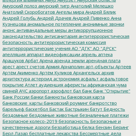
Амурский полоз
амурский тигр
Анатолий Мелешко
Анатолий Скоробогатов
Ангелы мира
Андрей Бялик
Андрей Голубь
Андрей Драчев
Андрей Пивенко
Анна
Кузнецова
аномальное потепление
анонимные звонки
анонс
антивандальные меры
антикоррупционное
законодательство
антисанитария
антитеррористическая
безопасность
антитеррористическая комиссия
антитеррористические учения
АО "ДГК"
АО "ДРСК"
апелляция
аппарат видеофиксации
апрель
аптека
Арашуков
Арбат
Арена
аренда земли
арендная плата
арест
арест счетов
Армия
Арнаполин
арт-объекты
Артеев
Артём Акименко
Артём Куликов
Архангельск
архив
архитектура
астероид
астрономия
асфальт
асфальтовое
покрытие
Атлет
аудиенция
аферисты
африканская чума
свиней
АЧС
аэропорт
аэрофлот
бал
банк
банк "Открытие"
Банк России
банки
банкноты
банковская карта
банковские_карты
банковский роуминг
банкротство
барельеф
баскетбол
Бастак
Бастрыкин
батут
Бедность
бездомные
бездомные животные
безналичные платежи
Безопасное колесо-2019
безопасность
Безопасные и
качественные дороги
безработица
белка
бензин
Беринг
Берл Лазар
бесплатные лекарства
Бессмертные дела