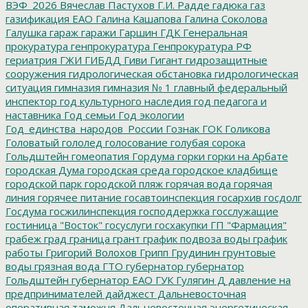
ВЭФ_2026
Вячеслав Пастухов
Г.И. Радде
гадюка
газ
газификация ЕАО
Галина Кашапова
Галина Соколова
Галушка
гараж
гаражи
Гаршин
ГДК
Генеральная
прокуратура
генпрокуратура
Генпрокуратура РФ
гериатрия
ГЖИ
ГИБДД
Гиви
Гигант
гидрозащитные
сооружения
гидрологическая обстановка
гидрологическая
ситуация
гимназия
гимназия № 1
главный федеральный
инспектор
год культурного наследия
год педагога и
наставника
Год семьи
Год экологии
Год_единства_народов_России
Гознак
ГОК
Голикова
Головатый
гололед
голосование
голубая сорока
Гольдштейн
гомеопатия
Гордума
горки
горки на Арбате
городская Дума
городская среда
городское кладбище
городской парк
городской пляж
горячая вода
горячая
линия
горячее питание
госавтоинспекция
госархив
госдолг
Госдума
госжилинспекция
господдержка
госслужащие
гостиница "Восток"
госуслуги
госхакупки
ГП "Фармация"
грабеж
град
граница
грант
график подвоза воды
график
работы
Григорий Волохов
Грипп
Грудинин
грунтовые
воды
грязная вода
ГТО
губернатор
губернатор
Гольдштейн
губернатор ЕАО
ГУК
Гулягин
Д
давление на
предпринимателей
дайджест
Дальневосточная
оперативная таможня
Дальневосточная энергетическая