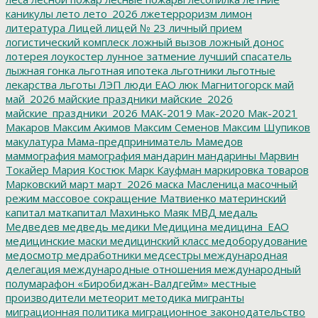
каникулы
лето
лето_2026
лжетерроризм
лимон
литература
Лицей
лицей № 23
личный прием
логистический комплеск
ложный вызов
ложный донос
лотерея
лоукостер
лунное затмение
лучший спасатель
лыжная гонка
льготная ипотека
льготники
льготные
лекарства
льготы
ЛЭП
люди ЕАО
люк
Магнитогорск
май
май_2026
майские праздники
майские_2026
майские_праздники_2026
МАК-2019
Мак-2020
Мак-2021
Макаров
Максим Акимов
Максим Семенов
Максим Шупиков
макулатура
Мама-предприниматель
Мамедов
маммография
мамография
мандарин
мандарины
Марвин
Токайер
Мария Костюк
Марк Кауфман
маркировка товаров
Марковский
март
март_2026
маска
Масленица
масочный
режим
массовое сокращение
Матвиенко
материнский
капитал
маткапитал
Махинько
Маяк
МВД
медаль
Медведев
медведь
медики
Медицина
медицина_ЕАО
медицинские маски
медицинский класс
медоборудование
медосмотр
медработники
медсестры
международная
делегация
международные отношения
международный
полумарафон «Биробиджан-Валдгейм»
местные
производители
метеорит
методика
мигранты
миграционная политика
миграционное законодательство