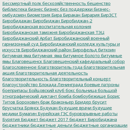
Бессмертный полк
бесхозяйственность
бешенство
библиотека
бизнес
бизнес без поддержки
бизнес-
омбудсмен
биометрия
Бира
Биракан
Бирария
БирЗСТ
Биробидажан
Биробиджан
Биробиджан-2
Биробиджанская воспитательная колония
Биробиджанская таможня
Биробиджанская ТЭЦ
Биробиджанский Арбат
Биробиджанский военный
гарнизонный суд
Биробиджанский колледж культуры и
искусств
Биробиджанский район
Бирофельд
биткоин
битумная яма
битумная_яма
битумное болото
битумные
ямы
Благовещенск
Благовещенский кафедральный собор
Благословенное
благотворитель года
благотворительная
акция
благотворительная деятельность
благотворительность
благотворительный концерт
благоустройство
Блокада Ленинграда
боевые патроны
боеприпасы
Бойцовский клуб
бокс
больница
большой
этнографический диктант
бомба
бомбоубежище
Борис
Титов
Борохович
брак
браконьер
Бридер
брусит
брусчатка
Брянск
Будукан
будущие врачи
будущие
медики
Бумагин
Бурейская ГЭС
буровзрывные работы
Бурятия
Бюджет
бюджет 2017
бюджет Биробиджана
бюджетники
бюджетные деньги
бюджетные организации