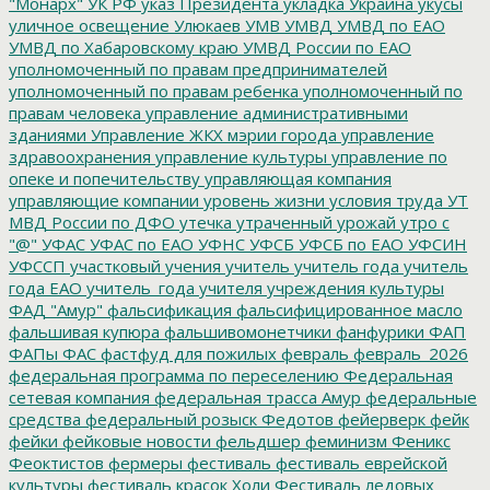
"Монарх"
УК РФ
указ Президента
укладка
Украина
укусы
уличное освещение
Улюкаев
УМВ
УМВД
УМВД по ЕАО
УМВД по Хабаровскому краю
УМВД России по ЕАО
уполномоченный по правам предпринимателей
уполномоченный по правам ребенка
уполномоченный по
правам человека
управление административными
зданиями
Управление ЖКХ мэрии города
управление
здравоохранения
управление культуры
управление по
опеке и попечительству
управляющая компания
управляющие компании
уровень жизни
условия труда
УТ
МВД России по ДФО
утечка
утраченный урожай
утро с
"@"
УФАС
УФАС по ЕАО
УФНС
УФСБ
УФСБ по ЕАО
УФСИН
УФССП
участковый
учения
учитель
учитель года
учитель
года ЕАО
учитель_года
учителя
учреждения культуры
ФАД "Амур"
фальсификация
фальсифицированное масло
фальшивая купюра
фальшивомонетчики
фанфурики
ФАП
ФАПы
ФАС
фастфуд для пожилых
февраль
февраль_2026
федеральная программа по переселению
Федеральная
сетевая компания
федеральная трасса Амур
федеральные
средства
федеральный розыск
Федотов
фейерверк
фейк
фейки
фейковые новости
фельдшер
феминизм
Феникс
Феоктистов
фермеры
фестиваль
фестиваль еврейской
культуры
фестиваль красок Холи
Фестиваль ледовых