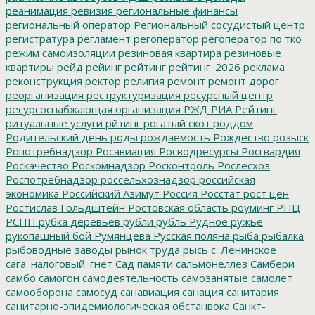
реанимация
ревизия
региональные финансы
региональный оператор
Региональный сосудистый центр
регистратура
регламент
регоператор
регоператор по тко
режим самоизоляции
резиновая квартира
резиновые
квартиры
рейд
рейинг
рейтинг
рейтинг_2026
реклама
реконструкция
ректор
религия
ремонт
ремонт дорог
реорганизация
реструктуризация
ресурсный центр
ресурсоснабжающая организация
РЖД
РИА Рейтинг
ритуальные услуги
рйтинг
рогатый скот
роддом
Родительский день
роды
рождаемость
Рождество
розыск
Ропотребнадзор
Росавиация
Росводресурсы
Росгвардия
Роскачество
Роскомнадзор
Росконтроль
Рослесхоз
Роспотребнадзор
россельхознадзор
российская
экономика
Российский Азимут
Россия
Росстат
рост цен
Ростислав Гольдштейн
Ростовская область
роуминг
РПЦ
РСПП
рубка деревьев
рубли
рубль
Рудное
ружье
рукопашный бой
Румянцева
Русская поляна
рыба
рыбалка
рыбоводные заводы
рынок труда
рысь
с. Ленинское
сага_налоговый_гнет
Сад памяти
сальмонеллез
Самбери
самбо
самогон
самодеятельность
самозанятые
самолет
самооборона
самосуд
санавиация
санация
санитария
санитарно-эпидемиологическая обстанвока
Санкт-