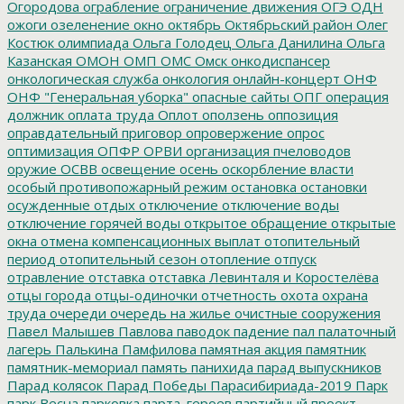
Огородова
ограбление
ограничение движения
ОГЭ
ОДН
ожоги
озеленение
окно
октябрь
Октябрьский район
Олег
Костюк
олимпиада
Ольга Голодец
Ольга Данилина
Ольга
Казанская
ОМОН
ОМП
ОМС
Омск
онкодиспансер
онкологическая служба
онкология
онлайн-концерт
ОНФ
ОНФ "Генеральная уборка"
опасные сайты
ОПГ
операция
должник
оплата труда
Оплот
оползень
оппозиция
оправдательный приговор
опровержение
опрос
оптимизация
ОПФР
ОРВИ
организация пчеловодов
оружие
ОСВВ
освещение
осень
оскорбление власти
особый противопожарный режим
остановка
остановки
осужденные
отдых
отключение
отключение воды
отключение горячей воды
открытое обращение
открытые
окна
отмена компенсационных выплат
отопительный
период
отопительный сезон
отопление
отпуск
отравление
отставка
отставка Левинталя и Коростелёва
отцы города
отцы-одиночки
отчетность
охота
охрана
труда
очереди
очередь на жилье
очистные сооружения
Павел Малышев
Павлова
паводок
падение
пал
палаточный
лагерь
Палькина
Памфилова
памятная акция
памятник
памятник-мемориал
память
панихида
парад выпускников
Парад колясок
Парад Победы
Парасибириада-2019
Парк
парк Весна
парковка
парта_героев
партийный проект