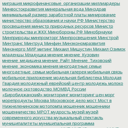
миграция
микрофинансовые_организации
миллиардеры
Минвостокразвития
минеральная вода
Минздрав
минимальный размер заработной платы
минирование
министерство образования и науки РФ
Министерство
просвещения
министр природных ресурсов
Министр
строительства и ЖКХ
Минобороны РФ
Минобрнауки
Минприроды
минпромторг
Минпросвещения
Минстрой
Минтранс
Минтруд
Минфин
Минэкономразвития
Минэнерго
МИР
митинг
Михаил Мишустин
Михаил Озимок
младенцы
Младушка
мнение
мнение_Кузовин
мнение_медицина
мнение_Райт
Мнение_Тиховский
мнение_экономика
мнения
многодетные семьи
многодетные_семьи
мобильная галерея
мобильная связь
мобильное приложение
модельная библиотека
Молодая
Гвардия
молодежный еврейский центр
молодежь
молоко
молочное скотоводство
МОМВД России
«Биробиджанский»
мониторинг
мониторинг цен
морг
морепродукты
Москва
Московское дело
мост
Мост в
Нижнеленинском
мотопомпа
мошенник
мошенники
мошенничество
МРОТ
мудрость
музей
музей
современного искусства
музыкальный спектакль
муниципалитеты
муниципальная программа