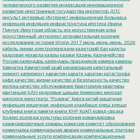
человеческого развития
индексация
инновационное
развитие
иностранные государства
инспектор ДПС
инсульт
интервью
Интернет
инфекционная больница
инфекция
инфляция
инфраструктура
ипотека
Ирина
Пинчук
Иркутская область
иск
искусственная елка
искусственный_интеллект
исправительная колония
исследование
история
Итоги-2017
июль
июнь
июнь_2026
кабель линии электропередачи
кадетский бал
кадеты
кадровая чехарда
кадры
казаки
Казань
Казначейство
России
календарь
календарь праздников
камера
камеры
Камчатка
Камчатский край
канализация
капитальный
ремонт
капремонт
карантин
карате
каратин
катастрофа
кафе
качество жизни
качество и безопасность
качество
молока
качество обслуживания
Кванториум
квартиры
квитанция
КДН
кедровые шишки
Кемерово
кинозал
кинологи
кинотеатр "Родина"
Кирга
китай
кишечная
инфекция
кишечная_инфекция
кладбище
клещ
клещи
клубника
книга памяти
книги
КНР
КоАП
ковид-сводка
Кодекс
колледж культуры
колония
командировка
командировочные
комары
комиссия
комитет образования
коммуналка
коммунальная авария
коммунальные платежи
коммунальные услуги
компенсации
компенсационные