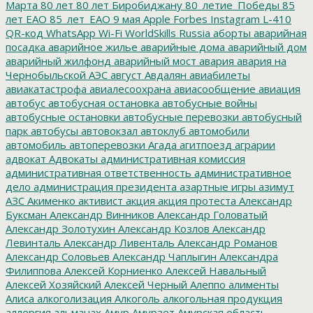
Марта
80 лет
80 лет Биробиджану
80_летие_Победы
85
лет ЕАО
85_лет_ЕАО
9 мая
Apple
Forbes
Instagram
L-410
QR-код
WhatsApp
Wi-Fi
WorldSkills Russia
аборты
аварийная
посадка
аварийное жилье
аварийные дома
аварийный дом
аварийный жилфонд
аварийный мост
авария
авария на
Чернобыльской АЭС
август
Авдалян
авиабилеты
авиакатастрофа
авиалесоохрана
авиасообщение
авиация
автобус
автобусная остановка
автобусные войны
автобусные остановки
автобусные перевозки
автобусный
парк
автобусы
автовокзал
автоклуб
автомобили
автомобиль
автоперевозки
Агада
агитпоезд
аграрии
адвокат
Адвокаты
административная комиссия
административная ответственность
административное
дело
администрация президента
азартные игры
азимут
АЗС
Акименко
активист
акция
акция протеста
Александр
Буксман
Александр Винников
Александр Головатый
Александр Золотухин
Александр Козлов
Александр
Левинталь
Александр Ливенталь
Александр Романов
Александр Соловьев
Александр Чаплыгин
Александра
Филиппова
Алексей Корниенко
Алексей Навальный
Алексей Хозяйский
Алексей Черный
Алеппо
алименты
Алиса
алкоголизация
Алкоголь
алкогольная продукция
аллергия
альманах
Амур
Амурзет
Амурская область