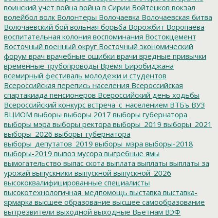
воинский учет
война
война в Сирии
Войтенков
вокзал
волейбол
волк
Волонтеры
Волочаевка
Волочаевская битва
Волочаевский бой
вольная борьба
Ворожбит
Воропаева
воспитательная колония
воспоминания
Востокцемент
Восточный военный округ
Восточный экономический
форум
врач
врачебные ошибки
врачи
вредные привычки
временные трубопроводы
Время Биробиджана
всемирный фестиваль молодежи и студентов
Всероссийская перепись населения
Всероссийская
спартакиада пенсионеров
Всероссийский день ходьбы
Всероссийский конкурс
встреча_с_населением
ВТБъ
ВУЗ
ВЦИОМ
выборы
выборы 2017
выборы губернатора
выборы мэра
выборы ректора
выборы_2019
выборы_2021
выборы_2026
выборы_губернатора
выборы_депутатов_2019
выборы_мэра
выборы-2018
выборы-2019
вывоз мусора
выгребные ямы
вымогательство
выпас скота
выплата
выплаты
выплаты за
урожай
выпускники
выпускной
выпускной_2026
высококвалифицированные специалисты
высокотехнологичная_медпомощь
выставка
выставка-
ярмарка
высшее образование
высшее самообразование
вытрезвители
выходной
выходные
Вьетнам
ВЭФ