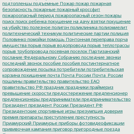
подтопленцы
подъемные
Пожар
пожар
пожарная
безопасность
пожарные
пожарный кроссфит
пожароопасный период
пожароопасный сезон
пожары
поиск
поиск ребенка
покушение на дачу взятки
покушение
на убийство
полезное
полигон
поликлиника
полиомиелит
политехнический техникум
политические партии
полиция
Половинко
помойки
помощь
Понтонная переправа
порча
имущества
порыв
порыв водопровода
порыв теплотрассы
порыв трубопровода
посевная
поселок Партизанский
послание Федеральному Собранию
последние звонки
последний звонок
пособие
пособия
постинтернатное
сопровождение
посылка
потребители
потребительская
корзина
похищение
почта
Почта России
Почта_России
пошлины
правительство
правительство ЕАО
правительство РФ
праздник
праздники
праймериз
превышение скорости
предостережение
предпенсионер
предпенсионеры
предприниматели
предпринимательство
Президент
президент России
Президент РФ
Президентские спортивные игры
презумпция доверия
премия
препараты
преступление
преступность
Приамурский
Приамурье
приборы фотовидеофиксации
прививочная кампания
приговор
пригородные поезда