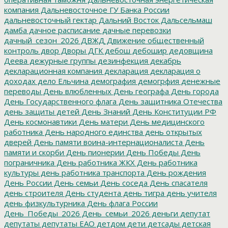
компания
Дальневосточное ГУ Банка России
дальневосточный гектар
Дальний Восток
Дальсельмаш
дамба
дачное расписание
дачные перевозки
дачный_сезон_2026
ДВЖД
Движение общественный
контроль
двор
Дворы
ДГК
дебош
дебошир
дедовщина
Деева
дежурные группы
дезинфекция
декабрь
декларационная компания
декларация
декларация о
доходах
дело Ельчина
демография
демогрфия
денежные
переводы
День влюбленных
День географа
День города
День Государственного флага
День защитника Отечества
день защиты детей
День Знаний
День Конституции РФ
День космонавтики
День матери
День медицинского
работника
День народного единства
день открытых
дверей
День памяти воина-интернационалиста
День
памяти и скорби
День пионерии
День Победы
День
пограничника
День работника ЖКХ
День работника
культуры
день работника транспорта
День рождения
День России
День семьи
День соседа
День спасателя
день строителя
День студента
день тигра
день учителя
день физкультурника
День флага России
День_Победы_2026
День_семьи_2026
деньги
депутат
депутаты
депутаты ЕАО
детдом
дети
детсады
детская