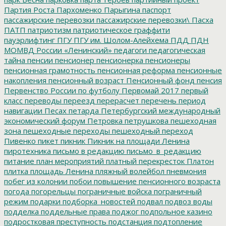
Партия Роста
Пархоменко
Парыгина
паспорт
пассажирские перевозки
пассажирские перевозки\
Пасха
ПАТП
патриотизм
патриотическое граффити
пауэрлифтинг
ПГУ
ПГУ им. Шолом-Алейхема
ПДД
ПДН
МОМВД России «Ленинский»
педагоги
педагогическая
тайна
пенсии
пенсионер
пенсионерка
пенсионеры
пенсионная грамотность
пенсионная реформа
пенсионные
накопления
пенсионный возраст
Пенсионный фонд
пенсия
Первенство России по футболу
Первомай 2017
первый
класс
переводы
переезд
перерасчет
перечень
период
навигации
Песах
петарда
Петербургский международный
экономический форум
Петровка
петрушкова
пешеходная
зона
пешеходные переходы
пешеходный переход
Пивенко
пикет
пикник
Пикник на площади Ленина
пиротехника
письмо в редакцию
письмо_в_редакцию
питание
план мероприятий
платный перекресток
Платон
плитка
площадь Ленина
пляжный волейбол
пневмония
побег из колонии
побои
повышение пенсионного возраста
погода
погорельцы
пограничные войска
пограничный
режим
подарки
подборка_новостей
подвал
подвоз воды
подделка
поддельные права
поджог
подпольное казино
подростковая преступность
подстанция
подтопление