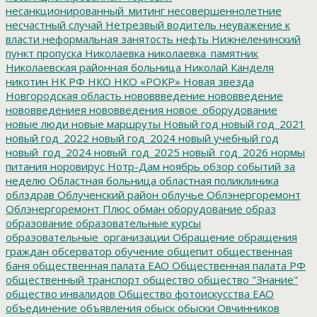
несанкционированный_митинг
несовершеннолетние
несчастный случай
Нетрезвый водитель
неуважение к
власти
неформальная занятость
нефть
Нижнеленинский
пункт пропуска
Николаевка
николаевка_памятник
Николаевская районная больница
Николай Канделя
никотин
НК РФ
НКО
НКО «РОКР»
Новая звезда
Новгородская область
нововвведение
нововведение
нововведениея
нововведения
новое_оборудование
новые люди
новые маршруты
Новый год
новый год_2021
новый год_2022
новый год_2024
новый учебный год
новый_год_2024
новый_год_2025
новый_год_2026
нормы
питания
норовирус
Нотр-Дам
ноябрь
обзор событий за
неделю
Областная больница
областная поликлиника
облздрав
Облученский район
облучье
Облэнергоремонт
Облэнергоремонт Плюс
обман
оборудование
образ
образование
образовательные курсы
образовательные_организации
Обращение
обращения
граждан
обсерватор
обучение
общепит
общественная
баня
общественная палата ЕАО
Общественная палата РФ
общественный транспорт
общество
общество "Знание"
общество инвалидов
Общество фотоискусства ЕАО
объединение
объявления
обыск
обыски
Овчинников