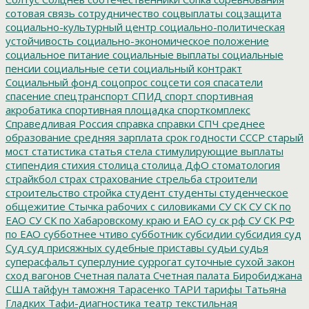
сотовая связь
сотрудничество
соцвыплаты
соцзащита
социально-культурный центр
социально-политическая
устойчивость
социально-экономическое положение
социальное питание
социальные выплаты
социальные
пенсии
социальные сети
социальный контракт
Социальный фонд
соцопрос
соцсети
соя
спасатели
спасение
спецтранспорт
СПИД
спорт
спортивная
акробатика
спортивная площадка
спорткомплекс
Справедливая Россия
справка
справки
СПЧ
среднее
образование
средняя зарплата
срок годности
СССР
старый
мост
статистика
статья
стела
стимулирующие выплаты
стипендия
стихия
столица
столица ДфО
стоматология
страйкбол
страх
страхование
стрельба
строители
строительство
стройка
студент
студенты
студенческое
общежитие
Стычка рабочих с силовиками
СУ СК
СУ СК по
ЕАО
СУ СК по Хабаровскому краю и ЕАО
су ск рф
СУ СК РФ
по ЕАО
субботнее чтиво
субботник
субсидии
субсидия
суд
Суд
суд присяжных
судебные приставы
судьи
судья
суперасфальт
суперлуние
суррогат
суточные
сухой закон
сход вагонов
Счетная палата
Счетная палата Биробиджана
США
тайфун
таможня
Тарасенко
ТАРИ
тарифы
Татьяна
Гладких
Тафи-диагностика
театр
текстильная