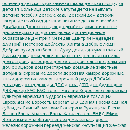
больница
детская музыкальная школа
детская площадка
детская_больница
детские батуты
детские выплаты
детские пособия
детские сады
детский дом
детский
лагерь
детский сад
детское питание
детское пособие
Джабаров
Джанхотов
дзюдо
диабет
дикие животные
диспансеризация
дистанционка
дистанционное
образование
Дмитрий Меведев
Дмитрий Медведев
Дмитрий Нестеров
Доблесть_Хингана
Добрые люди
Добрые руки
довыборы_в_Думу
дождь
документальный
фильм
долг
долги
долги по зарплате
долговая нагрузка
долгострои
долгострой
долевое строительство
должники
дом офицеров
дом престарелых
домашние животные
допфинансирование
дороги
дорожная камера
дорожные
знаки
дорожные камеры
дорожный радар
ДОСААФ
дотации
доход
доходы
ДПС
дрова
ДТП
дтп
Дудин
дым
ДЭК
дюкер
ЕАО
ЕАО_тонет
Евгений Коростелев
еврейская
культура
еврейская_мудрость
еврейские традиции
Евровидение
Евросеть
Еврстат
ЕГЭ
Единая Россия
единая
субсидия
Единый заказчик
Екатерина Румянцева
Елена
Басова
Елена Князева
Елена Хахалева
ель
ЕНВД
Ефим
Вепринский
жалоба
жд переезд
железная дорога
железнодорожный переезд
женская кнсультация
женская