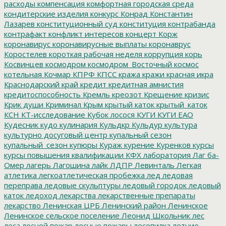
расходы
компенсация
комфортная городская среда
кондитерские изделия
конкурс
Конрад
Константин
Лазарев
конституционный суд
конституция
контрабанда
контрафакт
конфликт интересов
концерт
Корж
коронавирус
коронавирусные выплаты
коронаврус
Коростелев
короткая рабочая неделя
коррупция
корь
Косвинцев
космодром
космодром_Восточный
космос
котельная
Кочмар
КПРФ
КПСС
кража
кражи
красная икра
Краснодарский край
кредит
кредитная амнистия
кредитоспособность
Кремль
креозот
Крещение
кризис
Крик души
Криминал
Крым
крытый каток
крытый_каток
КСН
КТ-исследование
Кубок лосося
КУГИ
КУГИ ЕАО
Кудесник
кудо
кулинария
Кульдкр
Кульдур
культура
культурно досуговый центр
купальный сезон
купальный_сезон
купюры
Кураж
курение
Куренков
курсы
курсы повышения квалификации
КФХ
лаборатория
Лаг ба-
Омер
лагерь
Лагошина
лайк
ЛДПР
Левинталь
Легкая
атлетика
легкоатлетическая пробежка
лед
ледовая
переправа
ледовые скульптуры
ледовый городок
ледовый
каток
ледоход
лекарства
лекарственные препараты
лекарство
Ленинская ЦРБ
Ленинский район
Ленинское
Ленинское сельское поселение
Леонид Школьник
лес
леса
лесной пожар
лесные пожары
лесопилка
летние