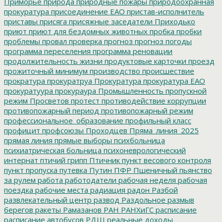
Приморье
природа
природные пожары
природоохранная
прокуратура
присоединение ЕАО
пристав-исполнитель
приставы
присяга
присяжные заседатели
Приходько
приют
приют для бездомных животных
пробка
пробки
проблемы
провал
проверка
прогноз
прогноз погоды
программа переселения
программа реновации
продолжительность жизни
продуктовые карточки
проезд
прожиточный минимум
производство
происшествие
прократура
прокуратруа
Прокуратура
прокуратура ЕАО
прокуратуура
прокураура
Промышленность
пропускной
режим
Просветов
протест
противодействие коррупции
противопожарный период
противопожарный режим
профессиональное_образование
профильный класс
профицит
профсоюзы
Проходцев
Пряма_линия_2025
прямая линия
прямые выборы
психбольница
психиатрическая больница
психоневрологический
интернат
птичий грипп
Птичник
пункт весового контроля
пункт пропуска
путевка
Путин
ПФР
Пшеничный
пьянство
за рулем
работа
работодатели
рабочая неделя
рабочая
поездка
рабочие места
радиация
радон
Разбой
развлекательный центр
развод
Раздольное
размыв
берегов
ракеты
Рамазанов
РАН
РАНХиГС
расписание
расписание автобусов
РДШ
реальные доходы