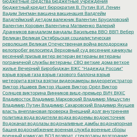
бюджетные средства
бюджетные учреждения
бюджетный кредит
бюрократия
В. Путин
В.И. Ленин
Вадим Зингман
вакцина
вакцинация
Валдгейм
Валдгеймский детдом
валежник
Валентин Брусиловский
Валентин Коровин
Валентина Матвиенко
Валерий
Дранников
вандализм
вандалы
Васильева
ВВО
ВВП
Вебер
Великан
Великая Октябрьская социалистическая
революция
Великая Отечественная война
велодорожка
велопробег
велосипед
Верховный суд
весенние каникулы
весенний призыв
ветер
ветеран
ветераны
ветераны
пограничной службы
ветераны_СВО
ветхие дома
ветхое
жилье
Вечерний Биробиджан
ВЖС "Надежда России"
взрыв
взрыв газа
взрыв газового баллона
взрыв
метеорита
взятка
взятки
видеокамеры
видеорегистратор
Виктор Ишавев
Виктор Ишаев
Виктор Орёл
Виктор
Солнцев
викторина
Винников
вице-премьер
ВИЧ
ВККС
Владивосток
Владимир Марковский
Владимир Мишустин
Владимир Путин
Владимир Сахаровский
Владимир Якушев
власть
внеплановая проверка
Внешний долг
внутренняя
политика
вода
водители
водка
водоемы
водоисточник
Водоканал
водолазы
водоналивные дамбы
водонапорная
башня
водоснабжение
военная служба
военные сборы
военный комиссар
ВОЗ
возврат_стеклотары
возгорание