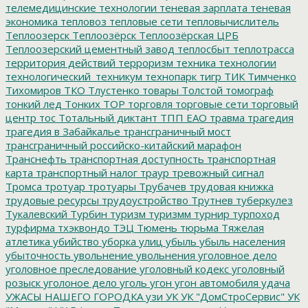
телемедицинские технологии
теневая зарплата
теневая
экономика
тепловоз
тепловые сети
тепловычислитель
Теплоозерск
Теплоозёрск
Теплоозёрская ЦРБ
Теплоозерский цементный завод
теплосбыт
теплотрасса
территория действий
терроризм
техника
технологии
технологический_техникум
технопарк
тигр
ТИК
Тимченко
Тихомиров
ТКО
Тлустенко
товары
Толстой
томограф
тонкий лед
Тонких
ТОР
торговля
торговые сети
торговый
центр
тос
Тотальный диктант
ТПП ЕАО
травма
трагедия
трагедия в Забайкалье
трансграничный мост
трансграничный российско-китайский марафон
Транснефть
транспортная доступность
транспортная
карта
транспортный налог
траур
тревожный сигнал
Тромса
тротуар
тротуары
Трубачев
трудовая книжка
трудовые ресурсы
трудоустройство
Трутнев
туберкулез
Тукалевский
Турбин
туризм
туризмм
турнир
турпоход
турфирма
тхэквондо
ТЭЦ
Тюмень
тюрьма
Тяжелая
атлетика
убийство
уборка улиц
убыль
убыль населения
убыточность
увольнение
увольнения
уголовное дело
уголовное преследование
уголовный кодекс
уголовный
розыск
уголоное дело
уголь
угон
угон автомобиля
удача
УЖАСЫ НАШЕГО ГОРОДКА
узи
УК
УК "ДомСтроСервис"
УК