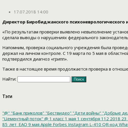
17.07.2018 14:00
Директор Биробиджанского психоневрологического ин
«По результатам проверки выявлено невыполнение установ
сделала выводы о нарушениях федерального законодатель
Напомним, проверка социального учреждения была проведе
держал на личном контроле. С 19 марта по 5 мая в областн
подтвердился диагноз «грипп».
Также в настоящее время продолжается проверка в отноше
Найти:
Тэги
"@"
"Банк приколов"
"Бествидео"
"Дети войны"
"Добрые де
"Цементный поток"
@
1 класс
1 мая
1 сентября
112
2018
23 
85_лет_ЕАО
9 мая
Apple
Forbes
Instagram
L-410
QR-код
Wha