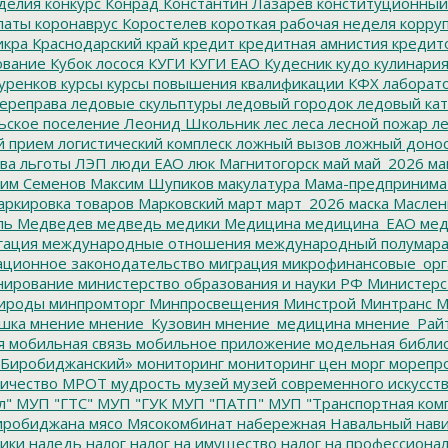
делия
конкурс
Конрад
Константин Лазарев
конституционный
латы
коронаврус
Коростелев
короткая рабочая неделя
корру
икра
Краснодарский край
кредит
кредитная амнистия
кредит
ование
Кубок лосося
КУГИ
КУГИ ЕАО
Кудесник
кудо
кулинари
уренков
курсы
курсы повышения квалификации
КФХ
лаборат
ереправа
ледовые скульптуры
ледовый городок
ледовый кат
ьское поселение
Леонид Школьник
лес
леса
лесной пожар
ле
й прием
логистический комплеск
ложный вызов
ложный доно
ва
льготы
ЛЭП
люди ЕАО
люк
Магнитогорск
май
май_2026
ма
им Семенов
Максим Шупиков
макулатура
Мама-предпринима
ркировка товаров
Марковский
март
март_2026
маска
Маслен
ль
Медведев
медведь
медики
Медицина
медицина_ЕАО
мед
гация
международные отношения
международный полумара
ционное законодательство
миграция
микрофинансовые_орг
ирование
министерство образования и науки РФ
Министерс
ироды
минпромторг
Минпросвещения
Минстрой
Минтранс
М
шка
мнение
мнение_Кузовин
мнение_медицина
мнение_Рай
я
мобильная связь
мобильное приложение
модельная библи
Биробиджанский»
мониторинг
мониторинг цен
морг
морепр
ичество
МРОТ
мудрость
музей
музей современного искусст
л"
МУП "ГТС"
МУП "ГУК
МУП "ПАТП"
МУП "Транспортная ком
иробиджана
мясо
Мясокомбинат
набережная
Навальный
нави
ики
наледь
налог
налог на имущество
налог на профессиона