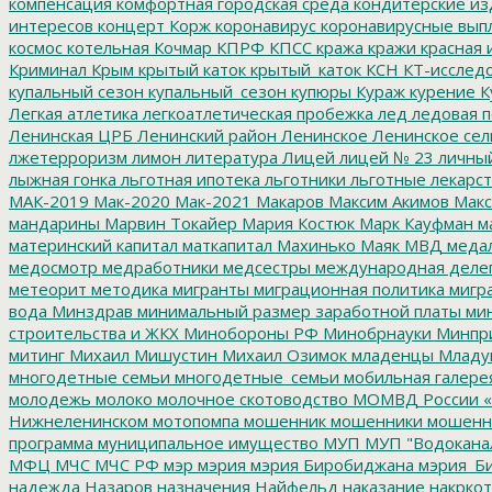
компенсация
комфортная городская среда
кондитерские из
интересов
концерт
Корж
коронавирус
коронавирусные вып
космос
котельная
Кочмар
КПРФ
КПСС
кража
кражи
красная 
Криминал
Крым
крытый каток
крытый_каток
КСН
КТ-исслед
купальный сезон
купальный_сезон
купюры
Кураж
курение
К
Легкая атлетика
легкоатлетическая пробежка
лед
ледовая п
Ленинская ЦРБ
Ленинский район
Ленинское
Ленинское сел
лжетерроризм
лимон
литература
Лицей
лицей № 23
личны
лыжная гонка
льготная ипотека
льготники
льготные лекарст
МАК-2019
Мак-2020
Мак-2021
Макаров
Максим Акимов
Макс
мандарины
Марвин Токайер
Мария Костюк
Марк Кауфман
ма
материнский капитал
маткапитал
Махинько
Маяк
МВД
меда
медосмотр
медработники
медсестры
международная деле
метеорит
методика
мигранты
миграционная политика
мигра
вода
Минздрав
минимальный размер заработной платы
мин
строительства и ЖКХ
Минобороны РФ
Минобрнауки
Минпр
митинг
Михаил Мишустин
Михаил Озимок
младенцы
Младу
многодетные семьи
многодетные_семьи
мобильная галере
молодежь
молоко
молочное скотоводство
МОМВД России «
Нижнеленинском
мотопомпа
мошенник
мошенники
мошенн
программа
муниципальное имущество
МУП
МУП "Водокана
МФЦ
МЧС
МЧС РФ
мэр
мэрия
мэрия Биробиджана
мэрия_Б
надежда
Назаров
назначения
Найфельд
наказание
накркот