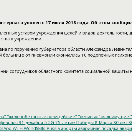
терната уволен с 17 июля 2018 года. Об этом сообщил
ленных уставом учреждения целей и видов деятельности, дл
ства в учреждении.
на по поручению губернатора области Александра Левинтал
ой больнице от пневмонии скончались 10 подопечных психоне
нии сотрудников областного комитета социальной защиты н
ла"
"железобетонные полицейские"
"ленивые" малоимущие
"
февраля
31 декабря
5
5G
75-летие Победы
8 Марта
80 лет
8
tsApp
Wi-Fi
WorldSkills Russia
аборты
аварийная посадка
авари