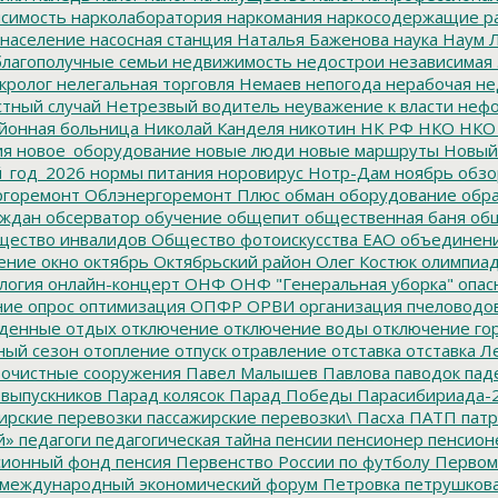
симость
нарколаборатория
наркомания
наркосодержащие р
население
насосная станция
Наталья Баженова
наука
Наум Л
лагополучные семьи
недвижимость
недострои
независимая 
кролог
нелегальная торговля
Немаев
непогода
нерабочая не
тный случай
Нетрезвый водитель
неуважение к власти
нефо
йонная больница
Николай Канделя
никотин
НК РФ
НКО
НКО
ия
новое_оборудование
новые люди
новые маршруты
Новый
_год_2026
нормы питания
норовирус
Нотр-Дам
ноябрь
обзо
горемонт
Облэнергоремонт Плюс
обман
оборудование
обр
аждан
обсерватор
обучение
общепит
общественная баня
общ
ество инвалидов
Общество фотоискусства ЕАО
объединен
ение
окно
октябрь
Октябрьский район
Олег Костюк
олимпиа
логия
онлайн-концерт
ОНФ
ОНФ "Генеральная уборка"
опас
ние
опрос
оптимизация
ОПФР
ОРВИ
организация пчеловодо
денные
отдых
отключение
отключение воды
отключение го
ный сезон
отопление
отпуск
отравление
отставка
отставка Л
очистные сооружения
Павел Малышев
Павлова
паводок
пад
 выпускников
Парад колясок
Парад Победы
Парасибириада-
ирские перевозки
пассажирские перевозки\
Пасха
ПАТП
патр
й»
педагоги
педагогическая тайна
пенсии
пенсионер
пенсион
ионный фонд
пенсия
Первенство России по футболу
Первом
 международный экономический форум
Петровка
петрушков