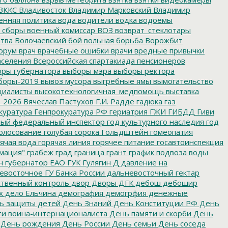
ВККС
Владивосток
Владимир Марковский
Владимир
енняя политика
вода
водители
водка
водоемы
 сборы
военный комиссар
ВОЗ
возврат_стеклотары
итва
Волочаевский бой
вольная борьба
Ворожбит
орум
врач
врачебные ошибки
врачи
вредные привычки
аселения
Всероссийская спартакиада пенсионеров
ры губернатора
выборы мэра
выборы ректора
боры-2019
вывоз мусора
выгребные ямы
вымогательство
циалисты
высокотехнологичная_медпомощь
выставка
_2026
Вячеслав Пастухов
Г.И. Радде
гадюка
газ
куратура
Генпрокуратура РФ
гериатрия
ГЖИ
ГИБДД
Гиви
ный федеральный инспектор
год культурного наследия
год
олосование
голубая сорока
Гольдштейн
гомеопатия
ячая вода
горячая линия
горячее питание
госавтоинспекция
мация"
грабеж
град
граница
грант
график подвоза воды
н
губернатор ЕАО
ГУК
Гулягин
Д
давление на
восточное ГУ Банка России
дальневосточный гектар
твенный контроль
двор
Дворы
ДГК
дебош
дебошир
х
дело Ельчина
демография
демогрфия
денежные
ь защиты детей
День Знаний
День Конституции РФ
День
и воина-интернационалиста
День памяти и скорби
День
День рождения
День России
День семьи
День соседа