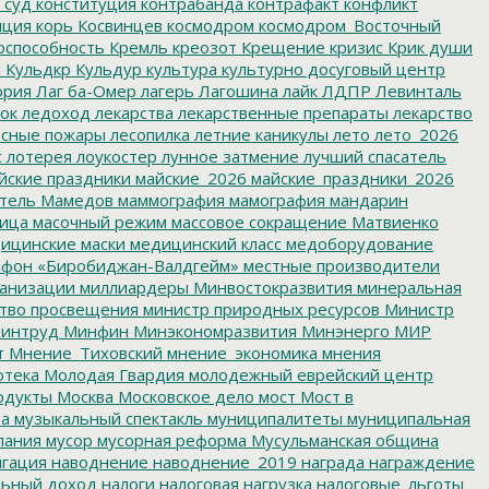
 суд
конституция
контрабанда
контрафакт
конфликт
пция
корь
Косвинцев
космодром
космодром_Восточный
оспособность
Кремль
креозот
Крещение
кризис
Крик души
я
Кульдкр
Кульдур
культура
культурно досуговый центр
ория
Лаг ба-Омер
лагерь
Лагошина
лайк
ЛДПР
Левинталь
ок
ледоход
лекарства
лекарственные препараты
лекарство
сные пожары
лесопилка
летние каникулы
лето
лето_2026
с
лотерея
лоукостер
лунное затмение
лучший спасатель
йские праздники
майские_2026
майские_праздники_2026
тель
Мамедов
маммография
мамография
мандарин
ица
масочный режим
массовое сокращение
Матвиенко
ицинские маски
медицинский класс
медоборудование
фон «Биробиджан-Валдгейм»
местные производители
анизации
миллиардеры
Минвостокразвития
минеральная
тво просвещения
министр природных ресурсов
Министр
интруд
Минфин
Минэкономразвития
Минэнерго
МИР
т
Мнение_Тиховский
мнение_экономика
мнения
отека
Молодая Гвардия
молодежный еврейский центр
одукты
Москва
Московское дело
мост
Мост в
ва
музыкальный спектакль
муниципалитеты
муниципальная
пания
мусор
мусорная реформа
Мусульманская община
гация
наводнение
наводнение_2019
награда
награждение
льный доход
налоги
налоговая нагрузка
налоговые_льготы