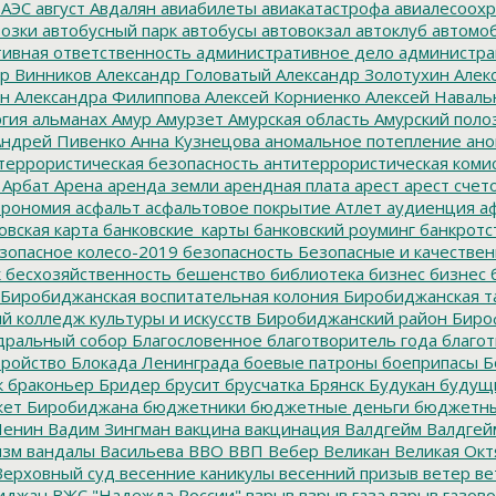
 АЭС
август
Авдалян
авиабилеты
авиакатастрофа
авиалесоохр
озки
автобусный парк
автобусы
автовокзал
автоклуб
автомо
ивная ответственность
административное дело
администра
р Винников
Александр Головатый
Александр Золотухин
Алек
ин
Александра Филиппова
Алексей Корниенко
Алексей Наваль
гия
альманах
Амур
Амурзет
Амурская область
Амурский поло
ндрей Пивенко
Анна Кузнецова
аномальное потепление
ано
террористическая безопасность
антитеррористическая коми
Арбат
Арена
аренда земли
арендная плата
арест
арест счет
трономия
асфальт
асфальтовое покрытие
Атлет
аудиенция
аф
овская карта
банковские_карты
банковский роуминг
банкротс
зопасное колесо-2019
безопасность
Безопасные и качестве
к
бесхозяйственность
бешенство
библиотека
бизнес
бизнес 
Биробиджанская воспитательная колония
Биробиджанская т
 колледж культуры и искусств
Биробиджанский район
Биро
дральный собор
Благословенное
благотворитель года
благот
тройство
Блокада Ленинграда
боевые патроны
боеприпасы
Б
к
браконьер
Бридер
брусит
брусчатка
Брянск
Будукан
будущи
ет Биробиджана
бюджетники
бюджетные деньги
бюджетны
Ленин
Вадим Зингман
вакцина
вакцинация
Валдгейм
Валдгей
изм
вандалы
Васильева
ВВО
ВВП
Вебер
Великан
Великая Окт
ерховный суд
весенние каникулы
весенний призыв
ветер
ве
иджан
ВЖС "Надежда России"
взрыв
взрыв газа
взрыв газово