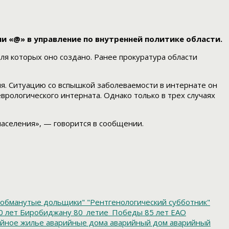
и «@» в управление по внутренней политике области.
я которых оно создано. Ранее прокуратура области
я. Ситуацию со вспышкой заболеваемости в интернате он
врологического интерната. Однако только в трех случаях
аселения», — говорится в сообщении.
обманутые дольщики"
"Рентгенологический субботник"
0 лет Биробиджану
80_летие_Победы
85 лет ЕАО
йное жилье
аварийные дома
аварийный дом
аварийный