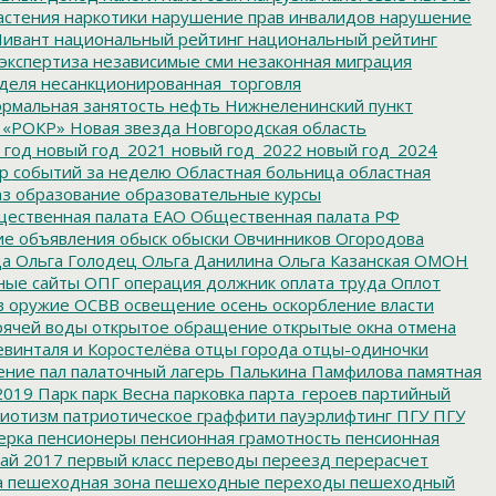
астения
наркотики
нарушение прав инвалидов
нарушение
ивант
национальный рейтинг
национальный рейтинг
экспертиза
независимые сми
незаконная миграция
деля
несанкционированная_торговля
рмальная занятость
нефть
Нижнеленинский пункт
 «РОКР»
Новая звезда
Новгородская область
 год
новый год_2021
новый год_2022
новый год_2024
р событий за неделю
Областная больница
областная
аз
образование
образовательные курсы
ественная палата ЕАО
Общественная палата РФ
ие
объявления
обыск
обыски
Овчинников
Огородова
да
Ольга Голодец
Ольга Данилина
Ольга Казанская
ОМОН
ные сайты
ОПГ
операция должник
оплата труда
Оплот
в
оружие
ОСВВ
освещение
осень
оскорбление власти
рячей воды
открытое обращение
открытые окна
отмена
евинталя и Коростелёва
отцы города
отцы-одиночки
ение
пал
палаточный лагерь
Палькина
Памфилова
памятная
2019
Парк
парк Весна
парковка
парта_героев
партийный
иотизм
патриотическое граффити
пауэрлифтинг
ПГУ
ПГУ
ерка
пенсионеры
пенсионная грамотность
пенсионная
ай 2017
первый класс
переводы
переезд
перерасчет
а
пешеходная зона
пешеходные переходы
пешеходный