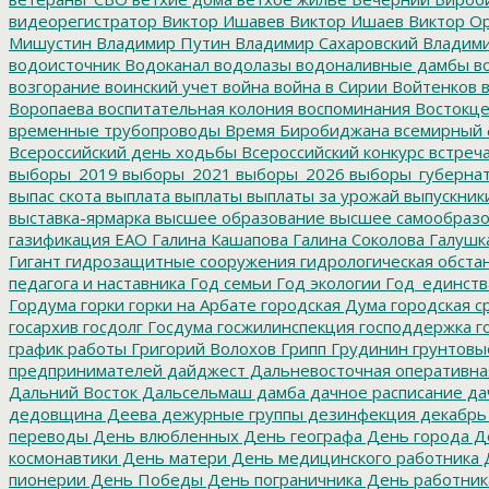
видеорегистратор
Виктор Ишавев
Виктор Ишаев
Виктор О
Мишустин
Владимир Путин
Владимир Сахаровский
Владими
водоисточник
Водоканал
водолазы
водоналивные дамбы
во
возгорание
воинский учет
война
война в Сирии
Войтенков
в
Воропаева
воспитательная колония
воспоминания
Востокц
временные трубопроводы
Время Биробиджана
всемирный 
Всероссийский день ходьбы
Всероссийский конкурс
встреч
выборы_2019
выборы_2021
выборы_2026
выборы_губерна
выпас скота
выплата
выплаты
выплаты за урожай
выпускник
выставка-ярмарка
высшее образование
высшее самообразо
газификация ЕАО
Галина Кашапова
Галина Соколова
Галушк
Гигант
гидрозащитные сооружения
гидрологическая обста
педагога и наставника
Год семьи
Год экологии
Год_единств
Гордума
горки
горки на Арбате
городская Дума
городская с
госархив
госдолг
Госдума
госжилинспекция
господдержка
г
график работы
Григорий Волохов
Грипп
Грудинин
грунтовы
предпринимателей
дайджест
Дальневосточная оперативна
Дальний Восток
Дальсельмаш
дамба
дачное расписание
да
дедовщина
Деева
дежурные группы
дезинфекция
декабрь
переводы
День влюбленных
День географа
День города
Де
космонавтики
День матери
День медицинского работника
Д
пионерии
День Победы
День пограничника
День работник