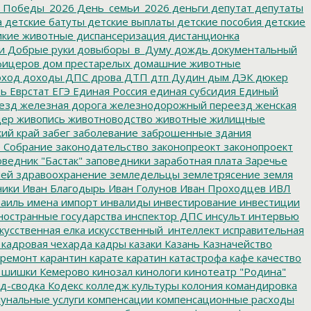
_Победы_2026
День_семьи_2026
деньги
депутат
депутаты
а
детские батуты
детские выплаты
детские пособия
детские
кие животные
диспансеризация
дистанционка
и
Добрые руки
довыборы_в_Думу
дождь
документальный
фицеров
дом престарелых
домашние животные
ход
доходы
ДПС
дрова
ДТП
дтп
Дудин
дым
ДЭК
дюкер
ть
Еврстат
ЕГЭ
Единая Россия
единая субсидия
Единый
езд
железная дорога
железнодорожный переезд
женская
дер
живопись
животноводство
животные
жилищные
ий край
забег
заболевание
заброшенные здания
 Собрание
законодательство
законопреокт
законопроект
ведник "Бастак"
заповедники
заработная плата
Заречье
лей
здравоохранение
земледельцы
землетрясение
земля
ники
Иван Благодырь
Иван Голунов
Иван Проходцев
ИВЛ
аиль
имена
импорт
инвалиды
инвестирование
инвестиции
остранные государства
инспектор ДПС
инсульт
интервью
кусственная елка
искусственный_интеллект
исправительная
кадровая чехарда
кадры
казаки
Казань
Казначейство
ремонт
карантин
карате
каратин
катастрофа
кафе
качество
 шишки
Кемерово
кинозал
кинологи
кинотеатр "Родина"
д-сводка
Кодекс
колледж культуры
колония
командировка
унальные услуги
компенсации
компенсационные расходы