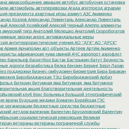
ана
авиасообщение
авиация
автобус
автобусная остановка
били
автомобиль
автоперевозки
Агада
агитпоезд
аграрии
ция президента
азартные игры
азимут
АЗС
Акименко
сандр Козлов
Александр Левинталь
Александр Ливенталь
ный
Алексей Хозяйский
Алексей Черный
Алеппо
алименты
з
амурский тигр
Анатолий Мелешко
Анатолий Скоробогатов
нимные звонки
анонс
антивандальные меры
ссия
антитеррористические учения
АО "ДГК"
АО "ДРСК"
ов
Армия
Арнаполин
арт-объекты
Артеев
Артём Акименко
еристы
африканская чума свиней
АЧС
аэропорт
аэрофлот
тво
барельеф
баскетбол
Бастак
Бастрыкин
батут
Бедность
нные дороги
безработица
белка
бензин
Беринг
Берл Лазар
без поддержки
бизнес-омбудсмен
биометрия
Бира
Биракан
аможня
Биробиджанская ТЭЦ
Биробиджанский Арбат
фельд
биткоин
битумная яма
битумная_яма
битумное
ворительная акция
благотворительная деятельность
ойцовский клуб
бокс
больница
большой этнографический
е врачи
будущие медики
Бумагин
Бурейская ГЭС
е организации
бюджетные средства
бюджетные
мский детдом
валежник
Валентин Брусиловский
Валентин
ябрьская социалистическая революция
Великая
теран
ветераны
ветераны пограничной службы
го баллона
взрыв метеорита
взятка
взятки
видеокамеры