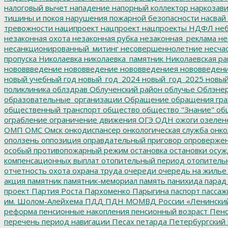
налоговый вычет
нападение
напорный коллектор
наркозави
тишины и покоя
нарушения пожарной безопасности
насвай
тревожности
наципроект
нацпроект
нацпроекты
НДФЛ
неб
незаконная охота
незаконная рубка
незаконная_реклама
не
несанкционированный_митинг
несовершеннолетние
несчас
пропуска
Николаевка
николаевка_памятник
Николаевская ра
нововвведение
нововведение
нововведениея
нововведен
новый учебный год
новый_год_2024
новый_год_2025
новый
поликлиника
облздрав
Облученский район
облучье
Облэнер
образовательные_организации
Обращение
обращения гр
общественный транспорт
общество
общество "Знание"
общ
ограбление
ограничение движения
ОГЭ
ОДН
ожоги
озелен
ОМП
ОМС
Омск
онкодиспансер
онкологическая служба
онко
оползень
оппозиция
оправдательный приговор
опроверже
особый противопожарный режим
остановка
остановки
осуж
компенсационных выплат
отопительный период
отопитель
отчетность
охота
охрана труда
очереди
очередь на жилье
акция
памятник
памятник-мемориал
память
панихида
парад
проект
Партия Роста
Пархоменко
Парыгина
паспорт
пассаж
им. Шолом-Алейхема
ПДД
ПДН МОМВД России «Ленински
реформа
пенсионные накопления
пенсионный возраст
Пенс
перечень
период навигации
Песах
петарда
Петербургский