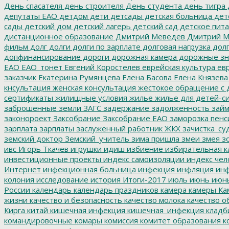
День спасателя
день строителя
День студента
день тигра
депутаты ЕАО
детдом
дети
детсады
детская больница
дет
сады
детский дом
детский лагерь
детский сад
детское пит
дистанционное образование
Дмитрий Меведев
Дмитрий М
фильм
долг
долги
долги по зарплате
долговая нагрузка
долг
допфинансирование
дороги
дорожная камера
дорожные зн
ЕАО
ЕАО_тонет
Евгений Коростелев
еврейская культура
евр
заказчик
Екатерина Румянцева
Елена Басова
Елена Князева
кнсультация
женская консультация
жестокое обращение с 
сертификаты
жилищные условия
жилье
жилье для детей-с
заброшенные земли
ЗАГС
задержание
задолженность
зай
законороект
Заксобрание
Заксобрание ЕАО
заморозка пенс
зарплата
зарплаты
заслуженный работник ЖКХ
зачистка_су
земский доктор
Земский_учитель
зима пришла
змеи
змея
зо
ивс
Игорь Ткачев
игрушки
идиш
избиение
избирательная к
инвестиционные проекты
индекс самоизоляции
индекс чел
Интернет
инфекционная больница
инфекция
инфляция
инф
колония
исследование
история
Итоги-2017
июль
июнь
июн
России
календарь
календарь праздников
камера
камеры
Ка
жизни
качество и безопасность
качество молока
качество о
Кирга
китай
кишечная инфекция
кишечная_инфекция
кладб
командировочные
комары
комиссия
комитет образования
к