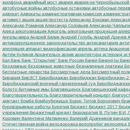
жилфонд
аварийный мост
авария
авария на Чернобыльской
автобусные войны
автобусные остановки
автобусные перев
адвокат
Адвокаты
административная комиссия
администрат
активист
акция
акция протеста
Александр Буксман
Александ
Александр Романов
Александр Соловьев
Александр Чаплыг
Алиса
алкоголизация
Алкоголь
алкогольная продукция
аллер
Ангелы мира
Андрей Бялик
Андрей Голубь
Андрей Драчев
А
антикоррупционное законодательство
антисанитария
анти
апелляция
аппарат видеофиксации
апрель
аптека
Арашуков
Артём Куликов
Архангельск
архив
архитектура
астероид
ас
бал
банк
банк "Открытие"
Банк России
банки
банкноты
банк
бездомные
бездомные животные
безналичные платежи
Бе
бесплатные лекарства
Бессмертные дела
Бессмертный пол
Бирария
БирЗСТ
Биробидажан
Биробиджан
Биробиджан-2
Биробиджанский военный гарнизонный суд
Биробиджанский
болото
битумные ямы
Благовещенск
Благовещенский кафе
благотворительность
благотворительный концерт
благоус
диктант
бомба
бомбоубежище
Борис Титов
Борохович
бра
буровзрывные работы
Бурятия
Бюджет
бюджет 2017
бюдж
учреждения
бюджетный кредит
бюрократия
В. Путин
В.И. 
Коровин
Валентина Матвиенко
Валерий Дранников
вандал
Отечественная война
велодорожка
велопробег
велосипед
В
ветераны_СВО
ветхие дома
ветхое жилье
Вечерний Бироб