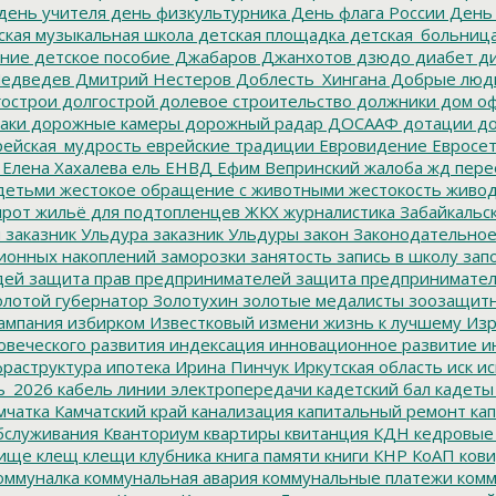
день учителя
день физкультурника
День флага России
День
ская музыкальная школа
детская площадка
детская_больниц
ание
детское пособие
Джабаров
Джанхотов
дзюдо
диабет
ди
едведев
Дмитрий Нестеров
Доблесть_Хингана
Добрые люд
острои
долгострой
долевое строительство
должники
дом о
аки
дорожные камеры
дорожный радар
ДОСААФ
дотации
до
ейская_мудрость
еврейские традиции
Евровидение
Евросе
Елена Хахалева
ель
ЕНВД
Ефим Вепринский
жалоба
жд пере
детьми
жестокое обращение с животными
жестокость
живо
ирот
жильё для подтопленцев
ЖКХ
журналистика
Забайкальск
м
заказник Ульдура
заказник Ульдуры
закон
Законодательное
ионных накоплений
заморозки
занятость
запись в школу
запо
дей
защита прав предпринимателей
защита предпринимате
лотой губернатор
Золотухин
золотые медалисты
зоозащит
ампания
избирком
Известковый
измени жизнь к лучшему
Изр
овеческого развития
индексация
инновационное развитие
ин
раструктура
ипотека
Ирина Пинчук
Иркутская область
иск
ис
ь_2026
кабель линии электропередачи
кадетский бал
кадеты
мчатка
Камчатский край
канализация
капитальный ремонт
кап
бслуживания
Кванториум
квартиры
квитанция
КДН
кедровые
ище
клещ
клещи
клубника
книга памяти
книги
КНР
КоАП
кови
оммуналка
коммунальная авария
коммунальные платежи
комм