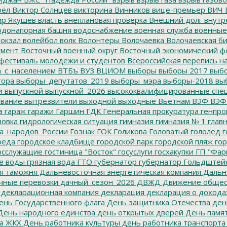
рёл
Виктор Солнцев
викторина
Винников
вице-премьер
ВИЧ
р Якушев
власть
внеплановая проверка
Внешний долг
внутр
донапорная башня
водоснабжение
военная служба
военные
окзал
волейбол
волк
Волонтеры
Волочаевка
Волочаевская б
емент
Восточный военный округ
Восточный экономический ф
фестиваль молодежи и студентов
Всероссийская перепись н
а_с_населением
ВТБъ
ВУЗ
ВЦИОМ
выборы
выборы 2017
выбо
тора
выборы_депутатов_2019
выборы_мэра
выборы-2018
вы
и
выпускной
выпускной_2026
высококвалифицированные спе
вание
вытрезвители
выходной
выходные
Вьетнам
ВЭФ
ВЭФ
а
гараж
гаражи
Гаршин
ГДК
Генеральная прокуратура
генпро
новка
гидрологическая ситуация
гимназия
гимназия № 1
глав
а_народов_России
Гознак
ГОК
Голикова
Головатый
гололед
г
реда
городское кладбище
городской парк
городской пляж
гор
осслужащие
гостиница "Восток"
госуслуги
госхакупки
ГП "Фар
е воды
грязная вода
ГТО
губернатор
губернатор Гольдштей
я таможня
Дальневосточная энергетическая компания
Дальне
чные перевозки
дачный_сезон_2026
ДВЖД
Движение общес
декларационная компания
декларация
декларация о дохода
нь Государственного флага
День защитника Отечества
ден
ень народного единства
день открытых дверей
День памят
а ЖКХ
День работника культуры
день работника транспорта