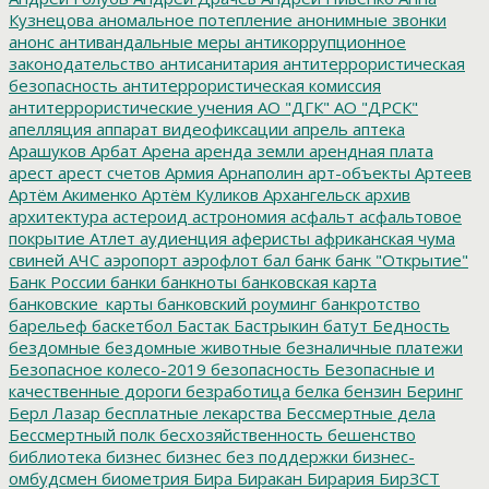
Кузнецова
аномальное потепление
анонимные звонки
анонс
антивандальные меры
антикоррупционное
законодательство
антисанитария
антитеррористическая
безопасность
антитеррористическая комиссия
антитеррористические учения
АО "ДГК"
АО "ДРСК"
апелляция
аппарат видеофиксации
апрель
аптека
Арашуков
Арбат
Арена
аренда земли
арендная плата
арест
арест счетов
Армия
Арнаполин
арт-объекты
Артеев
Артём Акименко
Артём Куликов
Архангельск
архив
архитектура
астероид
астрономия
асфальт
асфальтовое
покрытие
Атлет
аудиенция
аферисты
африканская чума
свиней
АЧС
аэропорт
аэрофлот
бал
банк
банк "Открытие"
Банк России
банки
банкноты
банковская карта
банковские_карты
банковский роуминг
банкротство
барельеф
баскетбол
Бастак
Бастрыкин
батут
Бедность
бездомные
бездомные животные
безналичные платежи
Безопасное колесо-2019
безопасность
Безопасные и
качественные дороги
безработица
белка
бензин
Беринг
Берл Лазар
бесплатные лекарства
Бессмертные дела
Бессмертный полк
бесхозяйственность
бешенство
библиотека
бизнес
бизнес без поддержки
бизнес-
омбудсмен
биометрия
Бира
Биракан
Бирария
БирЗСТ