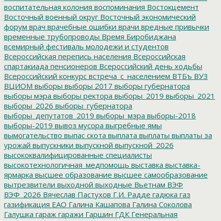
воспитательная колония
воспоминания
Востокцемент
Восточный военный округ
Восточный экономический
форум
врач
врачебные ошибки
врачи
вредные привычки
временные трубопроводы
Время Биробиджана
всемирный фестиваль молодежи и студентов
Всероссийская перепись населения
Всероссийская
спартакиада пенсионеров
Всероссийский день ходьбы
Всероссийский конкурс
встреча_с_населением
ВТБъ
ВУЗ
ВЦИОМ
выборы
выборы 2017
выборы губернатора
выборы мэра
выборы ректора
выборы_2019
выборы_2021
выборы_2026
выборы_губернатора
выборы_депутатов_2019
выборы_мэра
выборы-2018
выборы-2019
вывоз мусора
выгребные ямы
вымогательство
выпас скота
выплата
выплаты
выплаты за
урожай
выпускники
выпускной
выпускной_2026
высококвалифицированные специалисты
высокотехнологичная_медпомощь
выставка
выставка-
ярмарка
высшее образование
высшее самообразование
вытрезвители
выходной
выходные
Вьетнам
ВЭФ
ВЭФ_2026
Вячеслав Пастухов
Г.И. Радде
гадюка
газ
газификация ЕАО
Галина Кашапова
Галина Соколова
Галушка
гараж
гаражи
Гаршин
ГДК
Генеральная