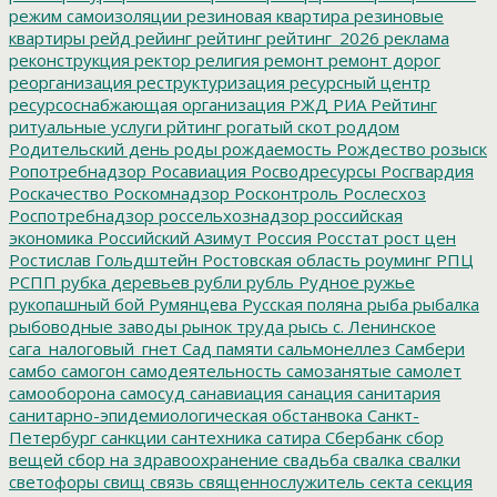
режим самоизоляции
резиновая квартира
резиновые
квартиры
рейд
рейинг
рейтинг
рейтинг_2026
реклама
реконструкция
ректор
религия
ремонт
ремонт дорог
реорганизация
реструктуризация
ресурсный центр
ресурсоснабжающая организация
РЖД
РИА Рейтинг
ритуальные услуги
рйтинг
рогатый скот
роддом
Родительский день
роды
рождаемость
Рождество
розыск
Ропотребнадзор
Росавиация
Росводресурсы
Росгвардия
Роскачество
Роскомнадзор
Росконтроль
Рослесхоз
Роспотребнадзор
россельхознадзор
российская
экономика
Российский Азимут
Россия
Росстат
рост цен
Ростислав Гольдштейн
Ростовская область
роуминг
РПЦ
РСПП
рубка деревьев
рубли
рубль
Рудное
ружье
рукопашный бой
Румянцева
Русская поляна
рыба
рыбалка
рыбоводные заводы
рынок труда
рысь
с. Ленинское
сага_налоговый_гнет
Сад памяти
сальмонеллез
Самбери
самбо
самогон
самодеятельность
самозанятые
самолет
самооборона
самосуд
санавиация
санация
санитария
санитарно-эпидемиологическая обстанвока
Санкт-
Петербург
санкции
сантехника
сатира
Сбербанк
сбор
вещей
сбор на здравоохранение
свадьба
свалка
свалки
светофоры
свищ
связь
священнослужитель
секта
секция