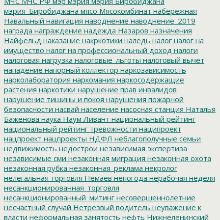
МЧС
МЧС РФ
мэр
мэрия
мэрия Биробиджана
мэрия_Биробиджана
мясо
Мясокомбинат
набережная
Навальный
навигация
наводнение
наводнение_2019
награда
награждение
надежда
Назаров
назначения
Найфельд
наказание
накркотики
наледь
налог
налог на
имущество
налог на профессиональный доход
налоги
налоговая нагрузка
налоговые_льготы
налоговый вычет
нападение
напорный коллектор
наркозависимость
нарколаборатория
наркомания
наркосодержащие
растения
наркотики
нарушение прав инвалидов
нарушение тишины и покоя
нарушения пожарной
безопасности
насвай
население
насосная станция
Наталья
Баженова
наука
Наум Ливант
национальный рейтинг
национальный рейтинг тревожности
наципроект
нацпроект
нацпроекты
НДФЛ
неблагополучные семьи
недвижимость
недострои
независимая экспертиза
независимые сми
незаконная миграция
незаконная охота
незаконная рубка
незаконная_реклама
некролог
нелегальная торговля
Немаев
непогода
нерабочая неделя
несанкционированная_торговля
несанкционированный_митинг
несовершеннолетние
несчастный случай
Нетрезвый водитель
неуважение к
власти
неформальная занятость
нефть
Нижнеленинский