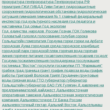
прокуратура
генпрокуратура
Генпрокуратура РФ
гериатрия
ГЖИ
ГИБДД
Гиви
Гигант
гидрозащитные
сооружения
гидрологическая обстановка
гидрологическая
ситуация
гимназия
гимназия № 1
главный федеральный
инспектор
год культурного наследия
год педагога и
наставника
Год семьи
Год экологии
Год_единства_народов_России
Гознак
ГОК
Голикова
Головатый
гололед
голосование
голубая сорока
Гольдштейн
гомеопатия
Гордума
горки
горки на Арбате
городская Дума
городская среда
городское кладбище
городской парк
городской пляж
горячая вода
горячая
линия
горячее питание
госавтоинспекция
госархив
госдолг
Госдума
госжилинспекция
господдержка
госслужащие
гостиница "Восток"
госуслуги
госхакупки
ГП "Фармация"
грабеж
град
граница
грант
график подвоза воды
график
работы
Григорий Волохов
Грипп
Грудинин
грунтовые
воды
грязная вода
ГТО
губернатор
губернатор
Гольдштейн
губернатор ЕАО
ГУК
Гулягин
Д
давление на
предпринимателей
дайджест
Дальневосточная
оперативная таможня
Дальневосточная энергетическая
компания
Дальневосточное ГУ Банка России
дальневосточный гектар
Дальний Восток
Дальсельмаш
дамба
дачное расписание
дачные перевозки