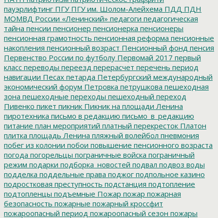
пауэрлифтинг
ПГУ
ПГУ им. Шолом-Алейхема
ПДД
ПДН
МОМВД России «Ленинский»
педагоги
педагогическая
тайна
пенсии
пенсионер
пенсионерка
пенсионеры
пенсионная грамотность
пенсионная реформа
пенсионные
накопления
пенсионный возраст
Пенсионный фонд
пенсия
Первенство России по футболу
Первомай 2017
первый
класс
переводы
переезд
перерасчет
перечень
период
навигации
Песах
петарда
Петербургский международный
экономический форум
Петровка
петрушкова
пешеходная
зона
пешеходные переходы
пешеходный переход
Пивенко
пикет
пикник
Пикник на площади Ленина
пиротехника
письмо в редакцию
письмо_в_редакцию
питание
план мероприятий
платный перекресток
Платон
плитка
площадь Ленина
пляжный волейбол
пневмония
побег из колонии
побои
повышение пенсионного возраста
погода
погорельцы
пограничные войска
пограничный
режим
подарки
подборка_новостей
подвал
подвоз воды
подделка
поддельные права
поджог
подпольное казино
подростковая преступность
подстанция
подтопление
подтопленцы
подъемные
Пожар
пожар
пожарная
безопасность
пожарные
пожарный кроссфит
пожароопасный период
пожароопасный сезон
пожары