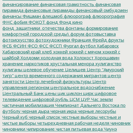
финансирование
финансовая грамотность
финансовая
пирамида
финансовые пирамиды
финансовый омбудсмен
финансы
Фишман
флешмоб
флюорограф
флюорография
ФНС
фобия
ФОКОТ
фонд
Фонд кино
фонд_защитники_отечества
фонтаны
формирование
комфортной городской среды\
форум
фотовыставка
фотоискусство
фотохудожники
Франция
Фрейд
фрукты
ФСБ
ФСИН
ФСО
ФСС
ФССП
Фургал
футбол
Хабаровск
Хабаровский край
хлеб
хоккей
хоккей с мячом
хоккей с
шайбой
Холдоми
холодная вода
Холокост
Хорошавин
хранение наркотиков
хрустальная менора
хулиганство
хулиганы
целевое обучение
Целищев
Центр "Амурский
тигр"
центр временного содержания мигрантов
центр
занятости
Центр лечебной физкультуры
Центр
управления регионом
центральное водоснабжение
Центральный Банк
цены
цик
циклон
цирк
цифровое
телевидение
цифровой рубль
ЦСМ
ЦУР
Час земли
частичная мобилизация
Чемпионат Дальнего Востока по
футболу
черная дыра
черная икра
черные лесорубы
Черный куб
черный список
честные выборы
честные и
чистые выборы
четырехдневная рабочая неделя
чиновник
чиновники
чипирование
чистая питьевая вода
Чиунэ