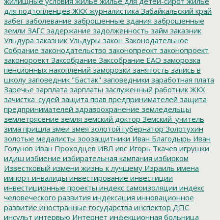
жилищные условия
жилье
жилье для детей-сирот
жильё
для подтопленцев
ЖКХ
журналистика
Забайкальский край
забег
заболевание
заброшенные здания
заброшенные
земли
ЗАГС
задержание
задолженность
займ
заказник
Ульдура
заказник Ульдуры
закон
Законодательное
Собрание
законодательство
законопреокт
законопроект
законороект
Заксобрание
Заксобрание ЕАО
заморозка
пенсионных накоплений
заморозки
занятость
запись в
школу
заповедник "Бастак"
заповедники
заработная плата
Заречье
зарплата
зарплаты
заслуженный работник ЖКХ
зачистка_судей
защита прав предпринимателей
защита
предпринимателей
здравоохранение
земледельцы
землетрясение
земля
земский доктор
Земский_учитель
зима пришла
змеи
змея
золотой губернатор
Золотухин
золотые медалисты
зоозащитники
Иван Благодырь
Иван
Голунов
Иван Проходцев
ИВЛ
ивс
Игорь Ткачев
игрушки
идиш
избиение
избирательная кампания
избирком
Известковый
измени жизнь к лучшему
Израиль
имена
импорт
инвалиды
инвестирование
инвестиции
инвестиционные проекты
индекс самоизоляции
индекс
человеческого развития
индексация
инновационное
развитие
иностранные государства
инспектор ДПС
инсульт
интервью
Интернет
инфекционная больница