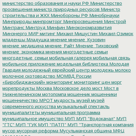
министерство образования и науки РФ
Министерство
просвещения
министр природных ресурсов
Министр
строительства и ЖКХ
Минобороны РФ
Минобрнауки
Минприроды
минпромторг
Минпросвещения
Минстрой
Минтранс
Минтруд
Минфин
Минэкономразвития
Минэнерго
МИР
митинг
Михаил Мишустин
Михаил Озимок
младенцы
Младушка
мнение
мнение_Кузовин
мнение_медицина
мнение_Райт
Мнение_Тиховский
мнение_экономика
мнения
многодетные семьи
многодетные_семьи
мобильная галерея
мобильная связь
мобильное приложение
модельная библиотека
Молодая
Гвардия
молодежный еврейский центр
молодежь
молоко
молочное скотоводство
МОМВД России
«Биробиджанский»
мониторинг
мониторинг цен
морг
морепродукты
Москва
Московское дело
мост
Мост в
Нижнеленинском
мотопомпа
мошенник
мошенники
мошенничество
МРОТ
мудрость
музей
музей
современного искусства
музыкальный спектакль
муниципалитеты
муниципальная программа
муниципальное имущество
МУП
МУП "Водоканал"
МУП
"ГТС"
МУП "ГУК
МУП "ПАТП"
МУП "Транспортная компания
мусор
мусорная реформа
Мусульманская община
МФЦ