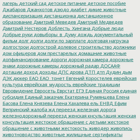
лагерь
детский сад
детское питание
детское пособие
Джабаров
Джанхотов
дзюдо
диабет
дикие животные
диспансеризация
дистанционка
дистанционное
образование
Дмитрий Меведев
Дмитрий Медведев
Дмитрий Нестеров
Доблесть_Хингана
Добрые люди
Добрые руки
довыборы_в_Думу
дождь
документальный
фильм
долг
долги
долги по зарплате
долговая нагрузка
долгострои
долгострой
долевое строительство
должники
дом офицеров
дом престарелых
домашние животные
допфинансирование
дороги
дорожная камера
дорожные
знаки
дорожные камеры
дорожный радар
ДОСААФ
дотации
доход
доходы
ДПС
дрова
ДТП
дтп
Дудин
дым
ДЭК
дюкер
ЕАО
ЕАО_тонет
Евгений Коростелев
еврейская
культура
еврейская_мудрость
еврейские традиции
Евровидение
Евросеть
Еврстат
ЕГЭ
Единая Россия
единая
субсидия
Единый заказчик
Екатерина Румянцева
Елена
Басова
Елена Князева
Елена Хахалева
ель
ЕНВД
Ефим
Вепринский
жалоба
жд переезд
железная дорога
железнодорожный переезд
женская кнсультация
женская
консультация
жестокое обращение с детьми
жестокое
обращение с животными
жестокость
живодер
живопись
животноводство
животные
жилищные сертификаты