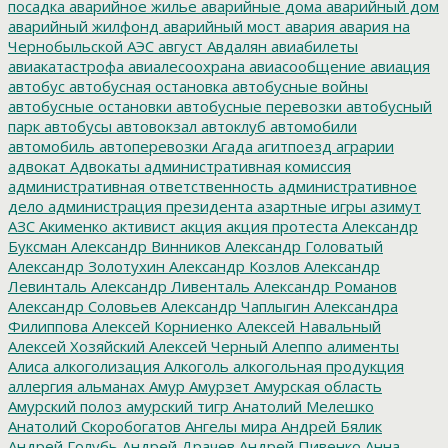
посадка
аварийное жилье
аварийные дома
аварийный дом
аварийный жилфонд
аварийный мост
авария
авария на
Чернобыльской АЭС
август
Авдалян
авиабилеты
авиакатастрофа
авиалесоохрана
авиасообщение
авиация
автобус
автобусная остановка
автобусные войны
автобусные остановки
автобусные перевозки
автобусный
парк
автобусы
автовокзал
автоклуб
автомобили
автомобиль
автоперевозки
Агада
агитпоезд
аграрии
адвокат
Адвокаты
административная комиссия
административная ответственность
административное
дело
администрация президента
азартные игры
азимут
АЗС
Акименко
активист
акция
акция протеста
Александр
Буксман
Александр Винников
Александр Головатый
Александр Золотухин
Александр Козлов
Александр
Левинталь
Александр Ливенталь
Александр Романов
Александр Соловьев
Александр Чаплыгин
Александра
Филиппова
Алексей Корниенко
Алексей Навальный
Алексей Хозяйский
Алексей Черный
Алеппо
алименты
Алиса
алкоголизация
Алкоголь
алкогольная продукция
аллергия
альманах
Амур
Амурзет
Амурская область
Амурский полоз
амурский тигр
Анатолий Мелешко
Анатолий Скоробогатов
Ангелы мира
Андрей Бялик
Андрей Голубь
Андрей Драчев
Андрей Пивенко
Анна