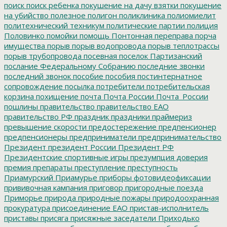
поиск
поиск ребенка
покушение на дачу взятки
покушение
на убийство
полезное
полигон
поликлиника
полиомиелит
политехнический техникум
политические партии
полиция
Половинко
помойки
помощь
Понтонная переправа
порча
имущества
порыв
порыв водопровода
порыв теплотрассы
порыв трубопровода
посевная
поселок Партизанский
послание Федеральному Собранию
последние звонки
последний звонок
пособие
пособия
постинтернатное
сопровождение
посылка
потребители
потребительская
корзина
похищение
почта
Почта России
Почта_России
пошлины
правительство
правительство ЕАО
правительство РФ
праздник
праздники
праймериз
превышение скорости
предостережение
предпенсионер
предпенсионеры
предприниматели
предпринимательство
Президент
президент России
Президент РФ
Президентские спортивные игры
презумпция доверия
премия
препараты
преступление
преступность
Приамурский
Приамурье
приборы фотовидеофиксации
прививочная кампания
приговор
пригородные поезда
Приморье
природа
природные пожары
природоохранная
прокуратура
присоединение ЕАО
пристав-исполнитель
приставы
присяга
присяжные заседатели
Приходько