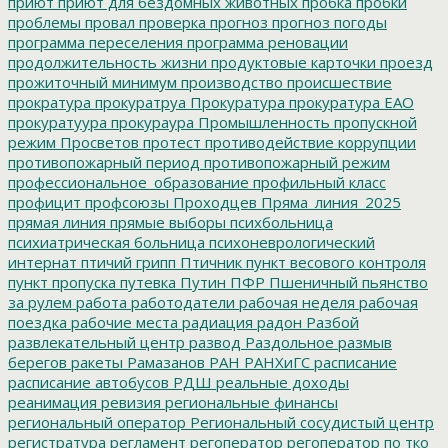
приют
приют для бездомных животных
пробка
пробки
проблемы
провал
проверка
прогноз
прогноз погоды
программа переселения
программа реновации
продолжительность жизни
продуктовые карточки
проезд
прожиточный минимум
производство
происшествие
прократура
прокуратруа
Прокуратура
прокуратура ЕАО
прокуратуура
прокураура
Промышленность
пропускной
режим
Просветов
протест
противодействие коррупции
противопожарный период
противопожарный режим
профессиональное_образование
профильный класс
профицит
профсоюзы
Проходцев
Пряма_линия_2025
прямая линия
прямые выборы
психбольница
психиатрическая больница
психоневрологический
интернат
птичий грипп
Птичник
пункт весового контроля
пункт пропуска
путевка
Путин
ПФР
Пшеничный
пьянство
за рулем
работа
работодатели
рабочая неделя
рабочая
поездка
рабочие места
радиация
радон
Разбой
развлекательный центр
развод
Раздольное
размыв
берегов
ракеты
Рамазанов
РАН
РАНХиГС
расписание
расписание автобусов
РДШ
реальные доходы
реанимация
ревизия
региональные финансы
региональный оператор
Региональный сосудистый центр
регистратура
регламент
регоператор
регоператор по тко