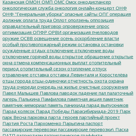
Казанская
ОМОН
ОМП
ОМС
Омск
онкодиспансер
онкологическая служба
онкология
онлайн-концерт
ОНФ
ОНФ "Генеральная уборка"
опасные сайты
ОПГ
операция
должник
оплата труда
Оплот
оползень
оппозиция
оправдательный приговор
опровержение
опрос
оптимизация
ОПФР
ОРВИ
организация пчеловодов
оружие
ОСВВ
освещение
осень
оскорбление власти
особый противопожарный режим
остановка
остановки
осужденные
отдых
отключение
отключение воды
отключение горячей воды
открытое обращение
открытые
окна
отмена компенсационных выплат
отопительный
период
отопительный сезон
отопление
отпуск
отравление
отставка
отставка Левинталя и Коростелёва
отцы города
отцы-одиночки
отчетность
охота
охрана
труда
очереди
очередь на жилье
очистные сооружения
Павел Малышев
Павлова
паводок
падение
пал
палаточный
лагерь
Палькина
Памфилова
памятная акция
памятник
памятник-мемориал
память
панихида
парад выпускников
Парад колясок
Парад Победы
Парасибириада-2019
Парк
парк Весна
парковка
парта_героев
партийный проект
Партия Роста
Пархоменко
Парыгина
паспорт
пассажирские перевозки
пассажирские перевозки\
Пасха
ПАТП
патриотизм
патриотическое граффити