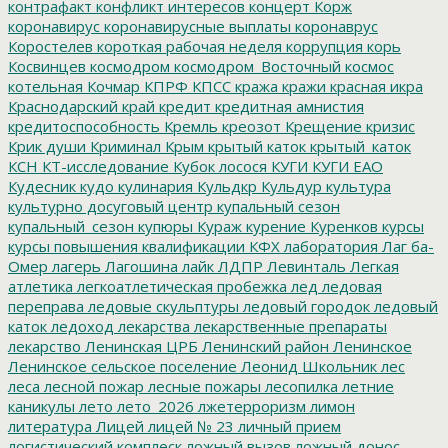
контрафакт
конфликт интересов
концерт
Корж
коронавирус
коронавирусные выплаты
коронаврус
Коростелев
короткая рабочая неделя
коррупция
корь
Косвинцев
космодром
космодром_Восточный
космос
котельная
Кочмар
КПРФ
КПСС
кража
кражи
красная икра
Краснодарский край
кредит
кредитная амнистия
кредитоспособность
Кремль
креозот
Крещение
кризис
Крик души
Криминал
Крым
крытый каток
крытый_каток
КСН
КТ-исследование
Кубок лосося
КУГИ
КУГИ ЕАО
Кудесник
кудо
кулинария
Кульдкр
Кульдур
культура
культурно досуговый центр
купальный сезон
купальный_сезон
купюры
Кураж
курение
Куренков
курсы
курсы повышения квалификации
КФХ
лаборатория
Лаг ба-
Омер
лагерь
Лагошина
лайк
ЛДПР
Левинталь
Легкая
атлетика
легкоатлетическая пробежка
лед
ледовая
переправа
ледовые скульптуры
ледовый городок
ледовый
каток
ледоход
лекарства
лекарственные препараты
лекарство
Ленинская ЦРБ
Ленинский район
Ленинское
Ленинское сельское поселение
Леонид Школьник
лес
леса
лесной пожар
лесные пожары
лесопилка
летние
каникулы
лето
лето_2026
лжетерроризм
лимон
литература
Лицей
лицей № 23
личный прием
логистический комплеск
ложный вызов
ложный донос