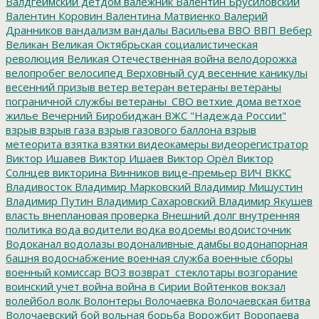
Валдгеймский детдом
валежник
Валентин Брусиловский
Валентин Коровин
Валентина Матвиенко
Валерий
Дранников
вандализм
вандалы
Васильева
ВВО
ВВП
Вебер
Великан
Великая Октябрьская социалистическая
революция
Великая Отечественная война
велодорожка
велопробег
велосипед
Верховный суд
весенние каникулы
весенний призыв
ветер
ветеран
ветераны
ветераны
пограничной службы
ветераны_СВО
ветхие дома
ветхое
жилье
Вечерний Биробиджан
ВЖС "Надежда России"
взрыв
взрыв газа
взрыв газового баллона
взрыв
метеорита
взятка
взятки
видеокамеры
видеорегистратор
Виктор Ишавев
Виктор Ишаев
Виктор Орёл
Виктор
Солнцев
викторина
Винников
вице-премьер
ВИЧ
ВККС
Владивосток
Владимир Марковский
Владимир Мишустин
Владимир Путин
Владимир Сахаровский
Владимир Якушев
власть
внеплановая проверка
Внешний долг
внутренняя
политика
вода
водители
водка
водоемы
водоисточник
Водоканал
водолазы
водоналивные дамбы
водонапорная
башня
водоснабжение
военная служба
военные сборы
военный комиссар
ВОЗ
возврат_стеклотары
возгорание
воинский учет
война
война в Сирии
Войтенков
вокзал
волейбол
волк
Волонтеры
Волочаевка
Волочаевская битва
Волочаевский бой
вольная борьба
Ворожбит
Воропаева