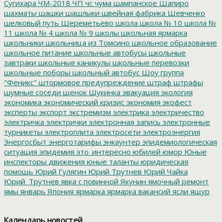
Сугихара
ЧМ-2018
ЧП
чс
чума
шампанское
Шапиро
шахматы
шашки
шашлыки
швейная фабрика
Шевченко
шелковый путь
Шереметьево
школа
школа № 10
школа №
11
школа № 4
школа № 9
школы
школьная ярмарка
школьники
школьница из Томсино
школьное образование
школьное питание
школьные автобусы
школьные
завтраки
школьные каникулы
школьные перевозки
школьные поборы
школьный автобус
Шоу группа
"Феникс"
штормовое предупреждение
штраф
штрафы
шумные соседи
щенок
Щукинка
эвакуация
экология
экономика
экономический кризис
экономия
экофест
эксперты
экспорт
экстремизм
электрика
электричество
электричка
электрички
электронная запись
электронные
турникеты
электроплита
электросети
электроэнергия
Энергосбыт
энерготарифы
энкаунтер
эпидемиологическая
ситуация
эпидемия
это_интересно
юбилей
юмор
Юные
инспекторы движения
юные таланты
юридическая
помощь
Юрий Гулягин
Юрий Трутнев
Юрий Чайка
Юрий_Трутнев
явка с повинной
Якунин
ямочный ремонт
ямы
январь
Япония
ярмарка
ярмарка вакансий
ясли
ящур
Календарь новостей