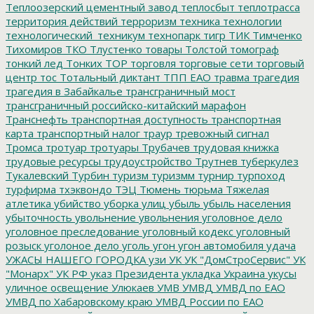
Теплоозерский цементный завод
теплосбыт
теплотрасса
территория действий
терроризм
техника
технологии
технологический_техникум
технопарк
тигр
ТИК
Тимченко
Тихомиров
ТКО
Тлустенко
товары
Толстой
томограф
тонкий лед
Тонких
ТОР
торговля
торговые сети
торговый
центр
тос
Тотальный диктант
ТПП ЕАО
травма
трагедия
трагедия в Забайкалье
трансграничный мост
трансграничный российско-китайский марафон
Транснефть
транспортная доступность
транспортная
карта
транспортный налог
траур
тревожный сигнал
Тромса
тротуар
тротуары
Трубачев
трудовая книжка
трудовые ресурсы
трудоустройство
Трутнев
туберкулез
Тукалевский
Турбин
туризм
туризмм
турнир
турпоход
турфирма
тхэквондо
ТЭЦ
Тюмень
тюрьма
Тяжелая
атлетика
убийство
уборка улиц
убыль
убыль населения
убыточность
увольнение
увольнения
уголовное дело
уголовное преследование
уголовный кодекс
уголовный
розыск
уголоное дело
уголь
угон
угон автомобиля
удача
УЖАСЫ НАШЕГО ГОРОДКА
узи
УК
УК "ДомСтроСервис"
УК
"Монарх"
УК РФ
указ Президента
укладка
Украина
укусы
уличное освещение
Улюкаев
УМВ
УМВД
УМВД по ЕАО
УМВД по Хабаровскому краю
УМВД России по ЕАО