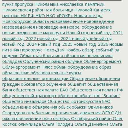
пункт пропуска
Николаевка
николаевка_памятник
Николаевская районная больница
Николай Канделя
никотин
НК РФ
НКО
НКО «РОКР»
Новая звезда
Новгородская область
нововвведение
нововведение
нововведениея
нововведения
новое_оборудование
новые люди
новые маршруты
Новый год
новый год_2021
новый год_2022
новый год_2024
новый учебный год
новый_год_2024
новый_год_2025
новый_год_2026
нормы
питания
норовирус
Нотр-Дам
ноябрь
обзор событий за
неделю
Областная больница
областная поликлиника
облздрав
Облученский район
облучье
Облэнергоремонт
Облэнергоремонт Плюс
обман
оборудование
образ
образование
образовательные курсы
образовательные_организации
Обращение
обращения
граждан
обсерватор
обучение
общепит
общественная
баня
общественная палата ЕАО
Общественная палата РФ
общественный транспорт
общество
общество "Знание"
общество инвалидов
Общество фотоискусства ЕАО
объединение
объявления
обыск
обыски
Овчинников
Огородова
ограбление
ограничение движения
ОГЭ
ОДН
ожоги
озеленение
окно
октябрь
Октябрьский район
Олег
Костюк
олимпиада
Ольга Голодец
Ольга Данилина
Ольга