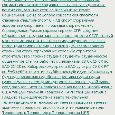
социальное питание
социальные выплаты
социальные
пенсии
социальные сети
социальный контракт
Социальный фонд
соцопрос
соцсети
соя
спасатели
спасение
спецтранспорт
СПИД
спорт
спортивная
акробатика
спортивная площадка
спорткомплекс
Справедливая Россия
справка
справки
СПЧ
среднее
образование
средняя зарплата
срок годности
СССР
старый
мост
статистика
статья
стела
стимулирующие выплаты
стипендия
стихия
столица
столица ДфО
стоматология
страйкбол
страх
страхование
стрельба
строители
строительство
стройка
студент
студенты
студенческое
общежитие
Стычка рабочих с силовиками
СУ СК
СУ СК по
ЕАО
СУ СК по Хабаровскому краю и ЕАО
су ск рф
СУ СК РФ
по ЕАО
субботнее чтиво
субботник
субсидии
субсидия
суд
Суд
суд присяжных
судебные приставы
судьи
судья
суперасфальт
суперлуние
суррогат
суточные
сухой закон
сход вагонов
Счетная палата
Счетная палата Биробиджана
США
тайфун
таможня
Тарасенко
ТАРИ
тарифы
Татьяна
Гладких
Тафи-диагностика
театр
текстильная
телемедицинские технологии
теневая зарплата
теневая
экономика
тепловоз
тепловые сети
тепловычислитель
Теплоозерск
Теплоозёрск
Теплоозёрская ЦРБ