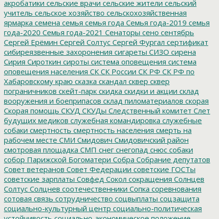
акробатики
сельские врачи
сельские жители
сельский
учитель
сельское хозяйство
сельскохозяйственная
ярмарка
семена
семья
семья года
Семья года-2019
семья
года-2020
Семья года-2021
Сенаторы
сено
сентябрь
Сергей Ерёмин
Сергей Солтус
Сергей Фургал
сертификат
сибиреязвенные захоронения
сигареты
СИЗО
сирена
Сирия
Сироткин
сироты
система оповещения
система
оповещения населения
СК
СК России
СК РФ
СК РФ по
Хабаровскому краю
сказка
скандал
сквер
сквер
пограничников
скейт-парк
скидка
скидки и акции
склад
вооружения и боеприпасов
склад пиломатериалов
скорая
Скорая помощь
СКУД
СКУДы
Следственный комитет
Слет
будущих медиков
служебная командировка
служебные
собаки
смертность
смертность населения
смерть на
рабочем месте
СМИ
Смидович
Смидовичский район
смотровая площадка
СМП
снег
снегопад
снюс
собаки
собор Парижской Богоматери
Собра
Собрание депутатов
Совет ветеранов
Совет Федерации
советские ГОСТы
советские зарплаты
Совфед
Сокол
сокращения
Солнцев
Солтус
Солцнев
соотечественники
Сопка
соревнования
сотовая связь
сотрудничество
соцвыплаты
соцзащита
социально-культурный центр
социально-политическая
устойчивость
социально-экономическое положение