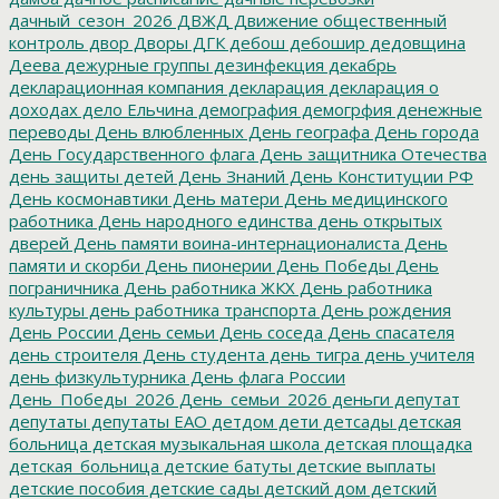
дачный_сезон_2026
ДВЖД
Движение общественный
контроль
двор
Дворы
ДГК
дебош
дебошир
дедовщина
Деева
дежурные группы
дезинфекция
декабрь
декларационная компания
декларация
декларация о
доходах
дело Ельчина
демография
демогрфия
денежные
переводы
День влюбленных
День географа
День города
День Государственного флага
День защитника Отечества
день защиты детей
День Знаний
День Конституции РФ
День космонавтики
День матери
День медицинского
работника
День народного единства
день открытых
дверей
День памяти воина-интернационалиста
День
памяти и скорби
День пионерии
День Победы
День
пограничника
День работника ЖКХ
День работника
культуры
день работника транспорта
День рождения
День России
День семьи
День соседа
День спасателя
день строителя
День студента
день тигра
день учителя
день физкультурника
День флага России
День_Победы_2026
День_семьи_2026
деньги
депутат
депутаты
депутаты ЕАО
детдом
дети
детсады
детская
больница
детская музыкальная школа
детская площадка
детская_больница
детские батуты
детские выплаты
детские пособия
детские сады
детский дом
детский