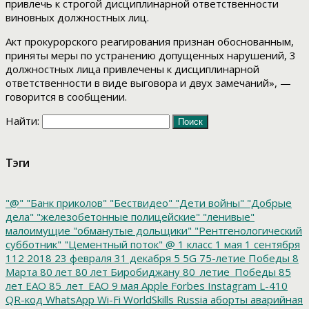
привлечь к строгой дисциплинарной ответственности
виновных должностных лиц.
Акт прокурорского реагирования признан обоснованным,
приняты меры по устранению допущенных нарушений, 3
должностных лица привлечены к дисциплинарной
ответственности в виде выговора и двух замечаний», —
говорится в сообщении.
Найти:
Тэги
"@"
"Банк приколов"
"Бествидео"
"Дети войны"
"Добрые
дела"
"железобетонные полицейские"
"ленивые"
малоимущие
"обманутые дольщики"
"Рентгенологический
субботник"
"Цементный поток"
@
1 класс
1 мая
1 сентября
112
2018
23 февраля
31 декабря
5
5G
75-летие Победы
8
Марта
80 лет
80 лет Биробиджану
80_летие_Победы
85
лет ЕАО
85_лет_ЕАО
9 мая
Apple
Forbes
Instagram
L-410
QR-код
WhatsApp
Wi-Fi
WorldSkills Russia
аборты
аварийная