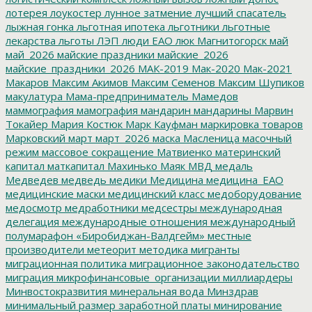
лотерея
лоукостер
лунное затмение
лучший спасатель
лыжная гонка
льготная ипотека
льготники
льготные
лекарства
льготы
ЛЭП
люди ЕАО
люк
Магнитогорск
май
май_2026
майские праздники
майские_2026
майские_праздники_2026
МАК-2019
Мак-2020
Мак-2021
Макаров
Максим Акимов
Максим Семенов
Максим Шупиков
макулатура
Мама-предприниматель
Мамедов
маммография
мамография
мандарин
мандарины
Марвин
Токайер
Мария Костюк
Марк Кауфман
маркировка товаров
Марковский
март
март_2026
маска
Масленица
масочный
режим
массовое сокращение
Матвиенко
материнский
капитал
маткапитал
Махинько
Маяк
МВД
медаль
Медведев
медведь
медики
Медицина
медицина_ЕАО
медицинские маски
медицинский класс
медоборудование
медосмотр
медработники
медсестры
международная
делегация
международные отношения
международный
полумарафон «Биробиджан-Валдгейм»
местные
производители
метеорит
методика
мигранты
миграционная политика
миграционное законодательство
миграция
микрофинансовые_организации
миллиардеры
Минвостокразвития
минеральная вода
Минздрав
минимальный размер заработной платы
минирование