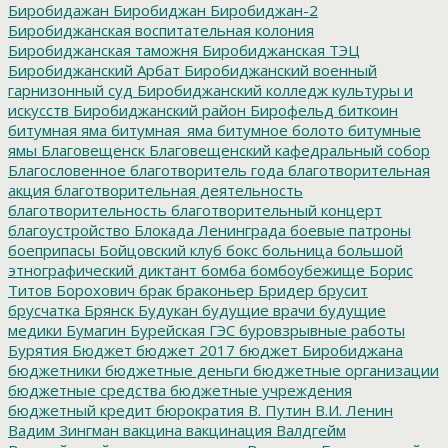
Биробидажан
Биробиджан
Биробиджан-2
Биробиджанская воспитательная колония
Биробиджанская таможня
Биробиджанская ТЭЦ
Биробиджанский Арбат
Биробиджанский военный
гарнизонный суд
Биробиджанский колледж культуры и
искусств
Биробиджанский район
Бирофельд
биткоин
битумная яма
битумная_яма
битумное болото
битумные
ямы
Благовещенск
Благовещенский кафедральный собор
Благословенное
благотворитель года
благотворительная
акция
благотворительная деятельность
благотворительность
благотворительный концерт
благоустройство
Блокада Ленинграда
боевые патроны
боеприпасы
Бойцовский клуб
бокс
больница
большой
этнографический диктант
бомба
бомбоубежище
Борис
Титов
Борохович
брак
браконьер
Бридер
брусит
брусчатка
Брянск
Будукан
будущие врачи
будущие
медики
Бумагин
Бурейская ГЭС
буровзрывные работы
Бурятия
Бюджет
бюджет 2017
бюджет Биробиджана
бюджетники
бюджетные деньги
бюджетные организации
бюджетные средства
бюджетные учреждения
бюджетный кредит
бюрократия
В. Путин
В.И. Ленин
Вадим Зингман
вакцина
вакцинация
Валдгейм