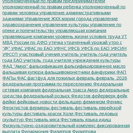
уполномоченный по правам предпринимателей
уполномоченный по правам ребенка
уполномоченный по
правам человека
управление административными
зданиями
Управление ЖКХ мэрии города
управление
здравоохранения
управление культуры
управление по
опеке и попечительству
управляющая компания
управляющие компании
уровень жизни
условия труда
УТ
МВД России по ДФО
утечка
утраченный урожай
утро с
"@"
УФАС
УФАС по ЕАО
УФНС
УФСБ
УФСБ по ЕАО
УФСИН
УФССП
участковый
учения
учитель
учитель года
учитель
года ЕАО
учитель_года
учителя
учреждения культуры
ФАД "Амур"
фальсификация
фальсифицированное масло
фальшивая купюра
фальшивомонетчики
фанфурики
ФАП
ФАПы
ФАС
фастфуд для пожилых
февраль
февраль_2026
федеральная программа по переселению
Федеральная
сетевая компания
федеральная трасса Амур
федеральные
средства
федеральный розыск
Федотов
фейерверк
фейк
фейки
фейковые новости
фельдшер
феминизм
Феникс
Феоктистов
фермеры
фестиваль
фестиваль еврейской
культуры
фестиваль красок Холи
Фестиваль ледовых
скульптур
Фестиваль мяса
Фестиваль языка идиш
Физкультурно-оздоровительный комплекс
фиксированная
выплата
Филармония
Филиппов
Филиппова