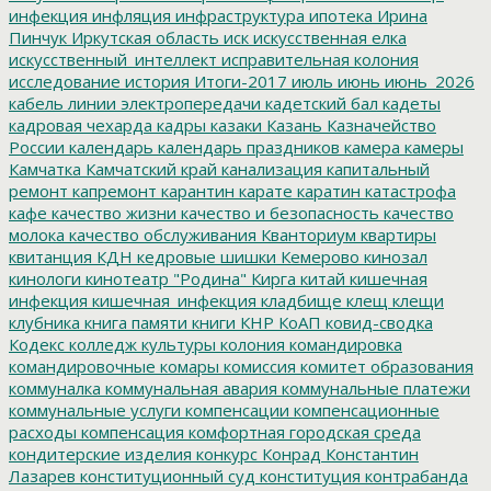
инфекция
инфляция
инфраструктура
ипотека
Ирина
Пинчук
Иркутская область
иск
искусственная елка
искусственный_интеллект
исправительная колония
исследование
история
Итоги-2017
июль
июнь
июнь_2026
кабель линии электропередачи
кадетский бал
кадеты
кадровая чехарда
кадры
казаки
Казань
Казначейство
России
календарь
календарь праздников
камера
камеры
Камчатка
Камчатский край
канализация
капитальный
ремонт
капремонт
карантин
карате
каратин
катастрофа
кафе
качество жизни
качество и безопасность
качество
молока
качество обслуживания
Кванториум
квартиры
квитанция
КДН
кедровые шишки
Кемерово
кинозал
кинологи
кинотеатр "Родина"
Кирга
китай
кишечная
инфекция
кишечная_инфекция
кладбище
клещ
клещи
клубника
книга памяти
книги
КНР
КоАП
ковид-сводка
Кодекс
колледж культуры
колония
командировка
командировочные
комары
комиссия
комитет образования
коммуналка
коммунальная авария
коммунальные платежи
коммунальные услуги
компенсации
компенсационные
расходы
компенсация
комфортная городская среда
кондитерские изделия
конкурс
Конрад
Константин
Лазарев
конституционный суд
конституция
контрабанда