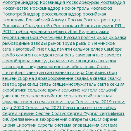
Ропотребнадзор
Росавиация
Росводресурсы
Росгвардия
Роскачество
Роскомнадзор
Росконтроль
Рослесхоз
Роспотребнадзор
россельхознадзор
российская
экономика
Российский Азимут
Россия
Росстат
рост цен
Ростислав Гольдштейн
Ростовская область
роуминг
РПЦ
РСПП
рубка деревьев
рубли
рубль
Рудное
ружье
рукопашный бой
Румянцева
Русская поляна
рыба
рыбалка
рыбоводные заводы
рынок труда
рысь
с. Ленинское
сага_налоговый_гнет
Сад памяти
сальмонеллез
Самбери
самбо
самогон
самодеятельность
самозанятые
самолет
самооборона
самосуд
санавиация
санация
санитария
санитарно-эпидемиологическая обстанвока
Санкт-
Петербург
санкции
сантехника
сатира
Сбербанк
сбор
вещей
сбор на здравоохранение
свадьба
свалка
свалки
светофоры
свищ
связь
священнослужитель
секта
секция
акробатики
сельские врачи
сельские жители
сельский
учитель
сельское хозяйство
сельскохозяйственная
ярмарка
семена
семья
семья года
Семья года-2019
семья
года-2020
Семья года-2021
Сенаторы
сено
сентябрь
Сергей Ерёмин
Сергей Солтус
Сергей Фургал
сертификат
сибиреязвенные захоронения
сигареты
СИЗО
сирена
Сирия
Сироткин
сироты
система оповещения
система
оповещения населения
СК
СК России
СК РФ
СК РФ по