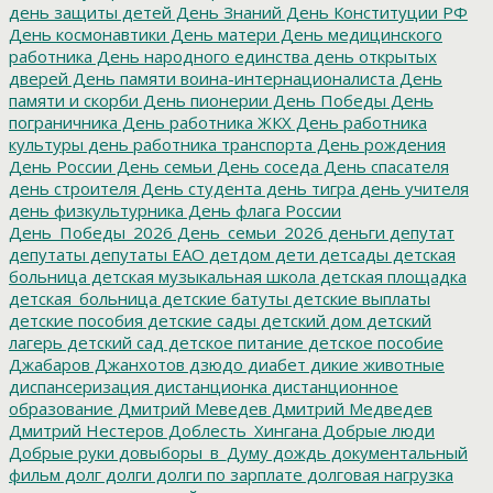
день защиты детей
День Знаний
День Конституции РФ
День космонавтики
День матери
День медицинского
работника
День народного единства
день открытых
дверей
День памяти воина-интернационалиста
День
памяти и скорби
День пионерии
День Победы
День
пограничника
День работника ЖКХ
День работника
культуры
день работника транспорта
День рождения
День России
День семьи
День соседа
День спасателя
день строителя
День студента
день тигра
день учителя
день физкультурника
День флага России
День_Победы_2026
День_семьи_2026
деньги
депутат
депутаты
депутаты ЕАО
детдом
дети
детсады
детская
больница
детская музыкальная школа
детская площадка
детская_больница
детские батуты
детские выплаты
детские пособия
детские сады
детский дом
детский
лагерь
детский сад
детское питание
детское пособие
Джабаров
Джанхотов
дзюдо
диабет
дикие животные
диспансеризация
дистанционка
дистанционное
образование
Дмитрий Меведев
Дмитрий Медведев
Дмитрий Нестеров
Доблесть_Хингана
Добрые люди
Добрые руки
довыборы_в_Думу
дождь
документальный
фильм
долг
долги
долги по зарплате
долговая нагрузка