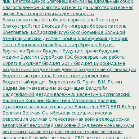
ямы
Благовещенск
Благовещенский кафедральный собор
Благословенное
благотворитель года
благотворительная
акция
благотворительная деятельность
благотворительность
благотворительный концерт
благоустройство
Блокада Ленинграда
боевые патроны
боеприпасы
Бойцовский клуб
бокс
больница
большой
этнографический диктант
бомба
бомбоубежище
Борис
Титов
Борохович
брак
браконьер
Бридер
брусит
брусчатка
Брянск
Будукан
будущие врачи
будущие
медики
Бумагин
Бурейская ГЭС
буровзрывные работы
Бурятия
Бюджет
бюджет 2017
бюджет Биробиджана
бюджетники
бюджетные деньги
бюджетные организации
бюджетные средства
бюджетные учреждения
бюджетный кредит
бюрократия
В. Путин
В.И. Ленин
Вадим Зингман
вакцина
вакцинация
Валдгейм
Валдгеймский детдом
валежник
Валентин Брусиловский
Валентин Коровин
Валентина Матвиенко
Валерий
Дранников
вандализм
вандалы
Васильева
ВВО
ВВП
Вебер
Великан
Великая Октябрьская социалистическая
революция
Великая Отечественная война
велодорожка
велопробег
велосипед
Верховный суд
весенние каникулы
весенний призыв
ветер
ветеран
ветераны
ветераны
пограничной службы
ветераны_СВО
ветхие дома
ветхое