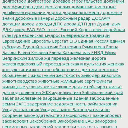
долгострои
долгострой
долевое строительство
должники
дом офицеров
дом престарелых
домашние животные
допфинансирование
дороги
дорожная камера
дорожные
знаки
дорожные камеры
дорожный радар
ДОСААФ
дотации
доход
доходы
ДПС
дрова
ДТП
дтп
Дудин
дым
ДЭК
дюкер
ЕАО
ЕАО_тонет
Евгений Коростелев
еврейская
культура
еврейская_мудрость
еврейские традиции
Евровидение
Евросеть
Еврстат
ЕГЭ
Единая Россия
единая
субсидия
Единый заказчик
Екатерина Румянцева
Елена
Басова
Елена Князева
Елена Хахалева
ель
ЕНВД
Ефим
Вепринский
жалоба
жд переезд
железная дорога
железнодорожный переезд
женская кнсультация
женская
консультация
жестокое обращение с детьми
жестокое
обращение с животными
жестокость
живодер
живопись
животноводство
животные
жилищные сертификаты
жилищные условия
жилье
жилье для детей-сирот
жильё
для подтопленцев
ЖКХ
журналистика
Забайкальский край
забег
заболевание
заброшенные здания
заброшенные
земли
ЗАГС
задержание
задолженность
займ
заказник
Ульдура
заказник Ульдуры
закон
Законодательное
Собрание
законодательство
законопреокт
законопроект
законороект
Заксобрание
Заксобрание ЕАО
заморозка
пенсионных накоплений
заморозки
занятость
запись в