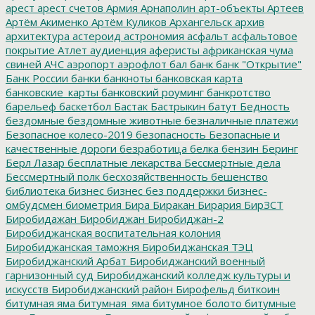
арест
арест счетов
Армия
Арнаполин
арт-объекты
Артеев
Артём Акименко
Артём Куликов
Архангельск
архив
архитектура
астероид
астрономия
асфальт
асфальтовое
покрытие
Атлет
аудиенция
аферисты
африканская чума
свиней
АЧС
аэропорт
аэрофлот
бал
банк
банк "Открытие"
Банк России
банки
банкноты
банковская карта
банковские_карты
банковский роуминг
банкротство
барельеф
баскетбол
Бастак
Бастрыкин
батут
Бедность
бездомные
бездомные животные
безналичные платежи
Безопасное колесо-2019
безопасность
Безопасные и
качественные дороги
безработица
белка
бензин
Беринг
Берл Лазар
бесплатные лекарства
Бессмертные дела
Бессмертный полк
бесхозяйственность
бешенство
библиотека
бизнес
бизнес без поддержки
бизнес-
омбудсмен
биометрия
Бира
Биракан
Бирария
БирЗСТ
Биробидажан
Биробиджан
Биробиджан-2
Биробиджанская воспитательная колония
Биробиджанская таможня
Биробиджанская ТЭЦ
Биробиджанский Арбат
Биробиджанский военный
гарнизонный суд
Биробиджанский колледж культуры и
искусств
Биробиджанский район
Бирофельд
биткоин
битумная яма
битумная_яма
битумное болото
битумные