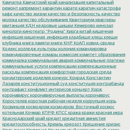
Камчатка
Камчатский край
канализация
капитальный
ремонт
капремонт
карантин
карате
каратин
катастрофа
кафе
качество жизни
качество и безопасность
качество
молока
качество обслуживания
Кванториум
квартиры
квитанция
КДН
кедровые шишки
Кемерово
кинозал
кинологи
кинотеатр "Родина"
Кирга
китай
кишечная
инфекция
кишечная_инфекция
кладбище
клещ
клещи
клубника
книга памяти
книги
КНР
КоАП
ковид-сводка
Кодекс
колледж культуры
колония
командировка
командировочные
комары
комиссия
комитет образования
коммуналка
коммунальная авария
коммунальные платежи
коммунальные услуги
компенсации
компенсационные
расходы
компенсация
комфортная городская среда
кондитерские изделия
конкурс
Конрад
Константин
Лазарев
конституционный суд
конституция
контрабанда
контрафакт
конфликт интересов
концерт
Корж
коронавирус
коронавирусные выплаты
коронаврус
Коростелев
короткая рабочая неделя
коррупция
корь
Косвинцев
космодром
космодром_Восточный
космос
котельная
Кочмар
КПРФ
КПСС
кража
кражи
красная икра
Краснодарский край
кредит
кредитная амнистия
кредитоспособность
Кремль
креозот
Крещение
кризис
Крик души
Криминал
Крым
крытый каток
крытый_каток