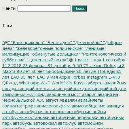
Найти:
Тэги
"@"
"Банк приколов"
"Бествидео"
"Дети войны"
"Добрые
дела"
"железобетонные полицейские"
"ленивые"
малоимущие
"обманутые дольщики"
"Рентгенологический
субботник"
"Цементный поток"
@
1 класс
1 мая
1 сентября
112
2018
23 февраля
31 декабря
5
5G
75-летие Победы
8
Марта
80 лет
80 лет Биробиджану
80_летие_Победы
85
лет ЕАО
85_лет_ЕАО
9 мая
Apple
Forbes
Instagram
L-410
QR-код
WhatsApp
Wi-Fi
WorldSkills Russia
аборты
аварийная
посадка
аварийное жилье
аварийные дома
аварийный дом
аварийный жилфонд
аварийный мост
авария
авария на
Чернобыльской АЭС
август
Авдалян
авиабилеты
авиакатастрофа
авиалесоохрана
авиасообщение
авиация
автобус
автобусная остановка
автобусные войны
автобусные остановки
автобусные перевозки
автобусный
парк
автобусы
автовокзал
автоклуб
автомобили
автомобиль
автоперевозки
Агада
агитпоезд
аграрии