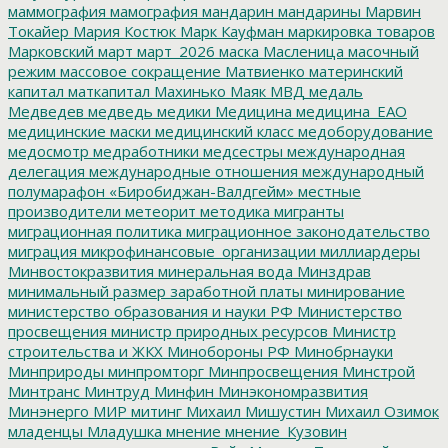
маммография
мамография
мандарин
мандарины
Марвин
Токайер
Мария Костюк
Марк Кауфман
маркировка товаров
Марковский
март
март_2026
маска
Масленица
масочный
режим
массовое сокращение
Матвиенко
материнский
капитал
маткапитал
Махинько
Маяк
МВД
медаль
Медведев
медведь
медики
Медицина
медицина_ЕАО
медицинские маски
медицинский класс
медоборудование
медосмотр
медработники
медсестры
международная
делегация
международные отношения
международный
полумарафон «Биробиджан-Валдгейм»
местные
производители
метеорит
методика
мигранты
миграционная политика
миграционное законодательство
миграция
микрофинансовые_организации
миллиардеры
Минвостокразвития
минеральная вода
Минздрав
минимальный размер заработной платы
минирование
министерство образования и науки РФ
Министерство
просвещения
министр природных ресурсов
Министр
строительства и ЖКХ
Минобороны РФ
Минобрнауки
Минприроды
минпромторг
Минпросвещения
Минстрой
Минтранс
Минтруд
Минфин
Минэкономразвития
Минэнерго
МИР
митинг
Михаил Мишустин
Михаил Озимок
младенцы
Младушка
мнение
мнение_Кузовин