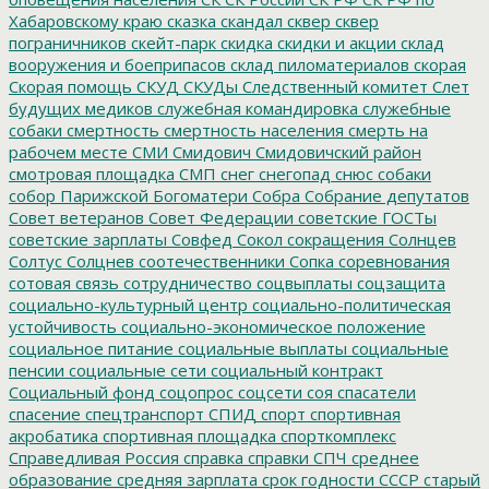
Хабаровскому краю
сказка
скандал
сквер
сквер
пограничников
скейт-парк
скидка
скидки и акции
склад
вооружения и боеприпасов
склад пиломатериалов
скорая
Скорая помощь
СКУД
СКУДы
Следственный комитет
Слет
будущих медиков
служебная командировка
служебные
собаки
смертность
смертность населения
смерть на
рабочем месте
СМИ
Смидович
Смидовичский район
смотровая площадка
СМП
снег
снегопад
снюс
собаки
собор Парижской Богоматери
Собра
Собрание депутатов
Совет ветеранов
Совет Федерации
советские ГОСТы
советские зарплаты
Совфед
Сокол
сокращения
Солнцев
Солтус
Солцнев
соотечественники
Сопка
соревнования
сотовая связь
сотрудничество
соцвыплаты
соцзащита
социально-культурный центр
социально-политическая
устойчивость
социально-экономическое положение
социальное питание
социальные выплаты
социальные
пенсии
социальные сети
социальный контракт
Социальный фонд
соцопрос
соцсети
соя
спасатели
спасение
спецтранспорт
СПИД
спорт
спортивная
акробатика
спортивная площадка
спорткомплекс
Справедливая Россия
справка
справки
СПЧ
среднее
образование
средняя зарплата
срок годности
СССР
старый