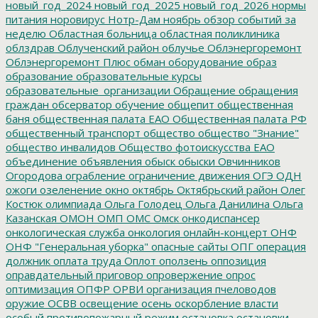
новый_год_2024
новый_год_2025
новый_год_2026
нормы
питания
норовирус
Нотр-Дам
ноябрь
обзор событий за
неделю
Областная больница
областная поликлиника
облздрав
Облученский район
облучье
Облэнергоремонт
Облэнергоремонт Плюс
обман
оборудование
образ
образование
образовательные курсы
образовательные_организации
Обращение
обращения
граждан
обсерватор
обучение
общепит
общественная
баня
общественная палата ЕАО
Общественная палата РФ
общественный транспорт
общество
общество "Знание"
общество инвалидов
Общество фотоискусства ЕАО
объединение
объявления
обыск
обыски
Овчинников
Огородова
ограбление
ограничение движения
ОГЭ
ОДН
ожоги
озеленение
окно
октябрь
Октябрьский район
Олег
Костюк
олимпиада
Ольга Голодец
Ольга Данилина
Ольга
Казанская
ОМОН
ОМП
ОМС
Омск
онкодиспансер
онкологическая служба
онкология
онлайн-концерт
ОНФ
ОНФ "Генеральная уборка"
опасные сайты
ОПГ
операция
должник
оплата труда
Оплот
оползень
оппозиция
оправдательный приговор
опровержение
опрос
оптимизация
ОПФР
ОРВИ
организация пчеловодов
оружие
ОСВВ
освещение
осень
оскорбление власти
особый противопожарный режим
остановка
остановки