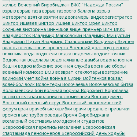
жилье
Вечерний Биробиджан
ВЖС "Надежда России"
взрыв
взрыв газа
взрыв газового баллона
взрыв
метеорита
взятка
взятки
видеокамеры
видеорегистратор
Виктор Ишавев
Виктор Ишаев
Виктор Орёл
Виктор
Солнцев
викторина
Винников
вице-премьер
ВИЧ
ВККС
Владивосток
Владимир Марковский
Владимир Мишустин
Владимир Путин
Владимир Сахаровский
Владимир Якушев
власть
внеплановая проверка
Внешний долг
внутренняя
политика
вода
водители
водка
водоемы
водоисточник
Водоканал
водолазы
водоналивные дамбы
водонапорная
башня
водоснабжение
военная служба
военные сборы
военный комиссар
ВОЗ
возврат_стеклотары
возгорание
воинский учет
война
война в Сирии
Войтенков
вокзал
волейбол
волк
Волонтеры
Волочаевка
Волочаевская битва
Волочаевский бой
вольная борьба
Ворожбит
Воропаева
воспитательная колония
воспоминания
Востокцемент
Восточный военный округ
Восточный экономический
форум
врач
врачебные ошибки
врачи
вредные привычки
временные трубопроводы
Время Биробиджана
всемирный фестиваль молодежи и студентов
Всероссийская перепись населения
Всероссийская
спартакиада пенсионеров
Всероссийский день ходьбы