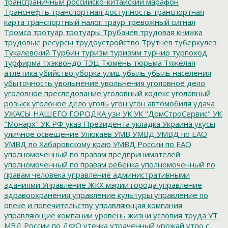
трансграничный российско-китайский марафон
Транснефть
транспортная доступность
транспортная
карта
транспортный налог
траур
тревожный сигнал
Тромса
тротуар
тротуары
Трубачев
трудовая книжка
трудовые ресурсы
трудоустройство
Трутнев
туберкулез
Тукалевский
Турбин
туризм
туризмм
турнир
турпоход
турфирма
тхэквондо
ТЭЦ
Тюмень
тюрьма
Тяжелая
атлетика
убийство
уборка улиц
убыль
убыль населения
убыточность
увольнение
увольнения
уголовное дело
уголовное преследование
уголовный кодекс
уголовный
розыск
уголоное дело
уголь
угон
угон автомобиля
удача
УЖАСЫ НАШЕГО ГОРОДКА
узи
УК
УК "ДомСтроСервис"
УК
"Монарх"
УК РФ
указ Президента
укладка
Украина
укусы
уличное освещение
Улюкаев
УМВ
УМВД
УМВД по ЕАО
УМВД по Хабаровскому краю
УМВД России по ЕАО
уполномоченный по правам предпринимателей
уполномоченный по правам ребенка
уполномоченный по
правам человека
управление административными
зданиями
Управление ЖКХ мэрии города
управление
здравоохранения
управление культуры
управление по
опеке и попечительству
управляющая компания
управляющие компании
уровень жизни
условия труда
УТ
МВД России по ДФО
утечка
утраченный урожай
утро с