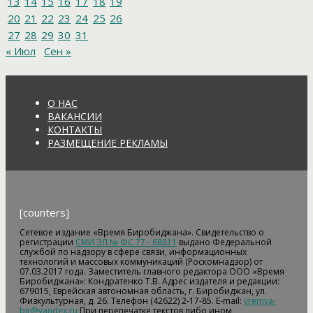
13
14
15
16
17
18
19
20
21
22
23
24
25
26
27
28
29
30
31
« Июл
Сен »
О НАС
ВАКАНСИИ
КОНТАКТЫ
РАЗМЕЩЕНИЕ РЕКЛАМЫ
[counters]
Сетевое издание «Время Биробиджана». Свидетельство о
регистрации
СМИ ЭЛ № ФС 77 - 68811
выдано Федеральной
службой по надзору в сфере связи, информационных
технологий и массовых коммуникаций (Роскомнадзор) от
07.03.2017 года. Заместитель главного редактора ООО «Время
Биробиджана»: Кондратенко Т.В. Адрес издателя и редакции:
679015, Еврейская автономная область, г. Биробиджан, ул.
Физкультурная, д. 26. Телефон (42622) 2-17-85. E-mail:
vremya-
bir@yandex.ru
При перепечатке текстов либо ином