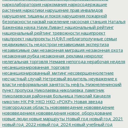
нарколаборатория
наркомания
наркосодержащие
растения
наркотики
нарушение прав инвалидов
нарушение тишины и покоя
нарушения пожарной
безопасности
насвай
население
насосная станция
Наталья
Баженова
наука
Наум Ливант
национальный рейтинг
национальный рейтинг тревожности
наципроект
нацпроект
нацпроекты
НДФЛ
неблагополучные семьи
недвижимость
недострои
независимая экспертиза
независимые сми
незаконная миграция
незаконная охота
незаконная рубка
незаконная_реклама
некролог
нелегальная торговля
Немаев
непогода
нерабочая неделя
несанкционированная_торговля
несанкционированный_митинг
несовершеннолетние
несчастный случай
Нетрезвый водитель
неуважение к
власти
неформальная занятость
нефть
Нижнеленинский
пункт пропуска
Николаевка
николаевка_памятник
Николаевская районная больница
Николай Канделя
никотин
НК РФ
НКО
НКО «РОКР»
Новая звезда
Новгородская область
нововвведение
нововведение
нововведениея
нововведения
новое_оборудование
новые люди
новые маршруты
Новый год
новый год_2021
новый год_2022
новый год_2024
новый учебный год