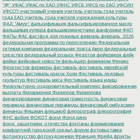
"@"
УФАС
УФАС по ЕАО
УФНС
УФСБ
УФСБ по ЕАО
УФСИН
УФССП
участковый
учения
учитель
учитель года
учитель
года ЕАО
учитель_года
учителя
учреждения культуры
ФАД "Амур"
фальсификация
фальсифицированное масло
фальшивая купюра
фальшивомонетчики
фанфурики
ФАП
ФАПы
ФАС
фастфуд для пожилых
февраль
февраль_2026
федеральная программа по переселению
Федеральная
сетевая компания
федеральная трасса Амур
федеральные
средства
федеральный розыск
Федотов
фейерверк
фейк
фейки
фейковые новости
фельдшер
феминизм
Феникс
Феоктистов
фермеры
фестиваль
фестиваль еврейской
культуры
фестиваль красок Холи
Фестиваль ледовых
скульптур
Фестиваль мяса
Фестиваль языка идиш
Физкультурно-оздоровительный комплекс
фиксированная
выплата
Филармония
Филиппов
Филиппова
финансирование
финансовая грамотность
финансовая
пирамида
финансовые пирамиды
финансовый омбудсмен
финансы
Фишман
флешмоб
флюорограф
флюорография
ФНС
фобия
ФОКОТ
фонд
Фонд кино
фонд_защитники_отечества
фонтаны
формирование
комфортной городской среды\
форум
фотовыставка
фотоискусство
фотохудожники
Франция
Фрейд
фрукты