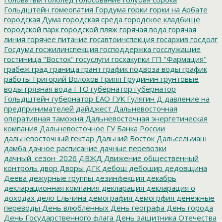
Гольдштейн
гомеопатия
Гордума
горки
горки на Арбате
городская Дума
городская среда
городское кладбище
городской парк
городской пляж
горячая вода
горячая
линия
горячее питание
госавтоинспекция
госархив
госдолг
Госдума
госжилинспекция
господдержка
госслужащие
гостиница "Восток"
госуслуги
госхакупки
ГП "Фармация"
грабеж
град
граница
грант
график подвоза воды
график
работы
Григорий Волохов
Грипп
Грудинин
грунтовые
воды
грязная вода
ГТО
губернатор
губернатор
Гольдштейн
губернатор ЕАО
ГУК
Гулягин
Д
давление на
предпринимателей
дайджест
Дальневосточная
оперативная таможня
Дальневосточная энергетическая
компания
Дальневосточное ГУ Банка России
дальневосточный гектар
Дальний Восток
Дальсельмаш
дамба
дачное расписание
дачные перевозки
дачный_сезон_2026
ДВЖД
Движение общественный
контроль
двор
Дворы
ДГК
дебош
дебошир
дедовщина
Деева
дежурные группы
дезинфекция
декабрь
декларационная компания
декларация
декларация о
доходах
дело Ельчина
демография
демогрфия
денежные
переводы
День влюбленных
День географа
День города
День Государственного флага
День защитника Отечества