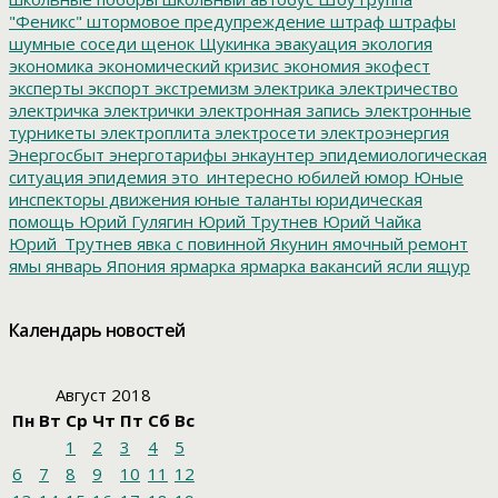
"Феникс"
штормовое предупреждение
штраф
штрафы
шумные соседи
щенок
Щукинка
эвакуация
экология
экономика
экономический кризис
экономия
экофест
эксперты
экспорт
экстремизм
электрика
электричество
электричка
электрички
электронная запись
электронные
турникеты
электроплита
электросети
электроэнергия
Энергосбыт
энерготарифы
энкаунтер
эпидемиологическая
ситуация
эпидемия
это_интересно
юбилей
юмор
Юные
инспекторы движения
юные таланты
юридическая
помощь
Юрий Гулягин
Юрий Трутнев
Юрий Чайка
Юрий_Трутнев
явка с повинной
Якунин
ямочный ремонт
ямы
январь
Япония
ярмарка
ярмарка вакансий
ясли
ящур
Календарь новостей
Август 2018
Пн
Вт
Ср
Чт
Пт
Сб
Вс
1
2
3
4
5
6
7
8
9
10
11
12