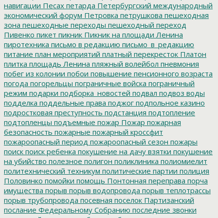
навигации
Песах
петарда
Петербургский международный
экономический форум
Петровка
петрушкова
пешеходная
зона
пешеходные переходы
пешеходный переход
Пивенко
пикет
пикник
Пикник на площади Ленина
пиротехника
письмо в редакцию
письмо_в_редакцию
питание
план мероприятий
платный перекресток
Платон
плитка
площадь Ленина
пляжный волейбол
пневмония
побег из колонии
побои
повышение пенсионного возраста
погода
погорельцы
пограничные войска
пограничный
режим
подарки
подборка_новостей
подвал
подвоз воды
подделка
поддельные права
поджог
подпольное казино
подростковая преступность
подстанция
подтопление
подтопленцы
подъемные
пожар
Пожар
пожарная
безопасность
пожарные
пожарный кроссфит
пожароопасный период
пожароопасный сезон
пожары
поиск
поиск ребенка
покушение на дачу взятки
покушение
на убийство
полезное
полигон
поликлиника
полиомиелит
политехнический техникум
политические партии
полиция
Половинко
помойки
помощь
Понтонная переправа
порча
имущества
порыв
порыв водопровода
порыв теплотрассы
порыв трубопровода
посевная
поселок Партизанский
послание Федеральному Собранию
последние звонки