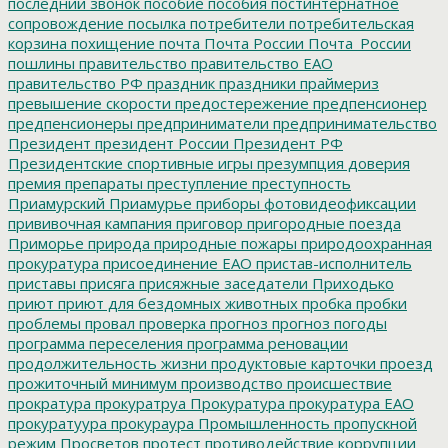
последний звонок
пособие
пособия
постинтернатное
сопровождение
посылка
потребители
потребительская
корзина
похищение
почта
Почта России
Почта_России
пошлины
правительство
правительство ЕАО
правительство РФ
праздник
праздники
праймериз
превышение скорости
предостережение
предпенсионер
предпенсионеры
предприниматели
предпринимательство
Президент
президент России
Президент РФ
Президентские спортивные игры
презумпция доверия
премия
препараты
преступление
преступность
Приамурский
Приамурье
приборы фотовидеофиксации
прививочная кампания
приговор
пригородные поезда
Приморье
природа
природные пожары
природоохранная
прокуратура
присоединение ЕАО
пристав-исполнитель
приставы
присяга
присяжные заседатели
Приходько
приют
приют для бездомных животных
пробка
пробки
проблемы
провал
проверка
прогноз
прогноз погоды
программа переселения
программа реновации
продолжительность жизни
продуктовые карточки
проезд
прожиточный минимум
производство
происшествие
прократура
прокуратруа
Прокуратура
прокуратура ЕАО
прокуратуура
прокураура
Промышленность
пропускной
режим
Просветов
протест
противодействие коррупции