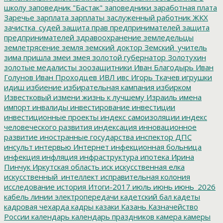
школу
заповедник "Бастак"
заповедники
заработная плата
Заречье
зарплата
зарплаты
заслуженный работник ЖКХ
зачистка_судей
защита прав предпринимателей
защита
предпринимателей
здравоохранение
земледельцы
землетрясение
земля
земский доктор
Земский_учитель
зима пришла
змеи
змея
золотой губернатор
Золотухин
золотые медалисты
зоозащитники
Иван Благодырь
Иван
Голунов
Иван Проходцев
ИВЛ
ивс
Игорь Ткачев
игрушки
идиш
избиение
избирательная кампания
избирком
Известковый
измени жизнь к лучшему
Израиль
имена
импорт
инвалиды
инвестирование
инвестиции
инвестиционные проекты
индекс самоизоляции
индекс
человеческого развития
индексация
инновационное
развитие
иностранные государства
инспектор ДПС
инсульт
интервью
Интернет
инфекционная больница
инфекция
инфляция
инфраструктура
ипотека
Ирина
Пинчук
Иркутская область
иск
искусственная елка
искусственный_интеллект
исправительная колония
исследование
история
Итоги-2017
июль
июнь
июнь_2026
кабель линии электропередачи
кадетский бал
кадеты
кадровая чехарда
кадры
казаки
Казань
Казначейство
России
календарь
календарь праздников
камера
камеры