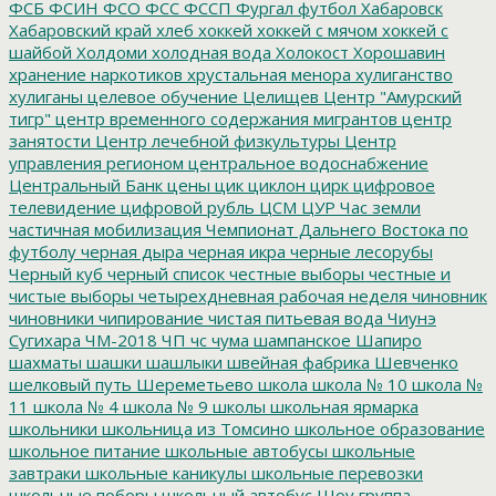
ФСБ
ФСИН
ФСО
ФСС
ФССП
Фургал
футбол
Хабаровск
Хабаровский край
хлеб
хоккей
хоккей с мячом
хоккей с
шайбой
Холдоми
холодная вода
Холокост
Хорошавин
хранение наркотиков
хрустальная менора
хулиганство
хулиганы
целевое обучение
Целищев
Центр "Амурский
тигр"
центр временного содержания мигрантов
центр
занятости
Центр лечебной физкультуры
Центр
управления регионом
центральное водоснабжение
Центральный Банк
цены
цик
циклон
цирк
цифровое
телевидение
цифровой рубль
ЦСМ
ЦУР
Час земли
частичная мобилизация
Чемпионат Дальнего Востока по
футболу
черная дыра
черная икра
черные лесорубы
Черный куб
черный список
честные выборы
честные и
чистые выборы
четырехдневная рабочая неделя
чиновник
чиновники
чипирование
чистая питьевая вода
Чиунэ
Сугихара
ЧМ-2018
ЧП
чс
чума
шампанское
Шапиро
шахматы
шашки
шашлыки
швейная фабрика
Шевченко
шелковый путь
Шереметьево
школа
школа № 10
школа №
11
школа № 4
школа № 9
школы
школьная ярмарка
школьники
школьница из Томсино
школьное образование
школьное питание
школьные автобусы
школьные
завтраки
школьные каникулы
школьные перевозки
школьные поборы
школьный автобус
Шоу группа