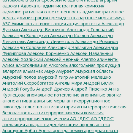
адвокат
Адвокаты
административная комиссия
административная ответственность
административное
дело
администрация президента
азартные игры
азимут
АЗС
Акименко
активист
акция
акция протеста
Александр
Буксман
Александр Винников
Александр Головатый
Александр Золотухин
Александр Козлов
Александр
Левинталь
Александр Ливенталь
Александр Романов
Александр Соловьев
Александр Чаплыгин
Александра
Филиппова
Алексей Корниенко
Алексей Навальный
Алексей Хозяйский
Алексей Черный
Алеппо
алименты
Алиса
алкоголизация
Алкоголь
алкогольная продукция
аллергия
альманах
Амур
Амурзет
Амурская область
Амурский полоз
амурский тигр
Анатолий Мелешко
Анатолий Скоробогатов
Ангелы мира
Андрей Бялик
Андрей Голубь
Андрей Драчев
Андрей Пивенко
Анна
Кузнецова
аномальное потепление
анонимные звонки
анонс
антивандальные меры
антикоррупционное
законодательство
антисанитария
антитеррористическая
безопасность
антитеррористическая комиссия
антитеррористические учения
АО "ДГК"
АО "ДРСК"
апелляция
аппарат видеофиксации
апрель
аптека
Арашуков
Арбат
Арена
аренда земли
арендная плата