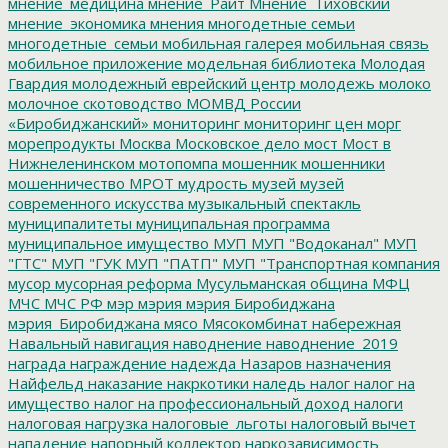
мнение_медицина
мнение_Райт
Мнение_Тиховский
мнение_экономика
мнения
многодетные семьи
многодетные_семьи
мобильная галерея
мобильная связь
мобильное приложение
модельная библиотека
Молодая
Гвардия
молодежный еврейский центр
молодежь
молоко
молочное скотоводство
МОМВД России
«Биробиджанский»
мониторинг
мониторинг цен
морг
морепродукты
Москва
Московское дело
мост
Мост в
Нижнеленинском
мотопомпа
мошенник
мошенники
мошенничество
МРОТ
мудрость
музей
музей
современного искусства
музыкальный спектакль
муниципалитеты
муниципальная программа
муниципальное имущество
МУП
МУП "Водоканал"
МУП
"ГТС"
МУП "ГУК
МУП "ПАТП"
МУП "Транспортная компания
мусор
мусорная реформа
Мусульманская община
МФЦ
МЧС
МЧС РФ
мэр
мэрия
мэрия Биробиджана
мэрия_Биробиджана
мясо
Мясокомбинат
набережная
Навальный
навигация
наводнение
наводнение_2019
награда
награждение
надежда
Назаров
назначения
Найфельд
наказание
накркотики
наледь
налог
налог на
имущество
налог на профессиональный доход
налоги
налоговая нагрузка
налоговые_льготы
налоговый вычет
нападение
напорный коллектор
наркозависимость