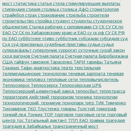
мост
статистика
статья
стела
стимулирующие выплаты
стипендия
стихия
столица
столица ДфО
стоматология
страйкбол
страх
страхование
стрельба
строители
строительство
стройка
студент
студенты
студенческое
общежитие
Стычка рабочих с силовиками
СУ СК
СУ СК по
ЕАО
СУ СК по Хабаровскому краю и ЕАО
су ск рф
СУ СК РФ
по ЕАО
субботнее чтиво
субботник
субсидии
субсидия
суд
Суд
суд присяжных
судебные приставы
судьи
судья
суперасфальт
суперлуние
суррогат
суточные
сухой закон
сход вагонов
Счетная палата
Счетная палата Биробиджана
США
тайфун
таможня
Тарасенко
ТАРИ
тарифы
Татьяна
Гладких
Тафи-диагностика
театр
текстильная
телемедицинские технологии
теневая зарплата
теневая
экономика
тепловоз
тепловые сети
тепловычислитель
Теплоозёрск
Теплоозерск
Теплоозёрская ЦРБ
Теплоозерский цементный завод
теплосбыт
теплотрасса
территория действий
терроризм
техника
технологии
технологический_техникум
технопарк
тигр
ТИК
Тимченко
Тихомиров
ТКО
Тлустенко
товары
Толстой
томограф
тонкий лед
Тонких
ТОР
торговля
торговые сети
торговый
центр
тос
Тотальный диктант
ТПП ЕАО
травма
трагедия
трагедия в Забайкалье
трансграничный мост