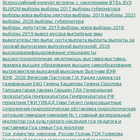
Всероссийский конкурс
встреча_с_населением
ВТБъ
ВУЗ
ВЦИОМ
выборы
выборы 2017
выборы губернатора
выборы мэра
выборы ректора
выборы_2019
выборы_2021
выборы_2026
выборы_губернатора
выборы_депутатов_2019
выборы_мэра
выборы-2018
выборы-2019
вывоз мусора
выгребные ямы
вымогательство
выпас скота
выплата
выплаты
выплаты за
урожай
выпускники
выпускной
выпускной_2026
высококвалифицированные специалисты
высокотехнологичная_медпомощь
выставка
выставка-
ярмарка
высшее образование
высшее самообразование
вытрезвители
выходной
выходные
Вьетнам
ВЭФ
ВЭФ_2026
Вячеслав Пастухов
Г.И. Радде
гадюка
газ
газификация ЕАО
Галина Кашапова
Галина Соколова
Галушка
гараж
гаражи
Гаршин
ГДК
Генеральная
прокуратура
генпрокуратура
Генпрокуратура РФ
гериатрия
ГЖИ
ГИБДД
Гиви
Гигант
гидрозащитные
сооружения
гидрологическая обстановка
гидрологическая
ситуация
гимназия
гимназия № 1
главный федеральный
инспектор
год культурного наследия
год педагога и
наставника
Год семьи
Год экологии
Год_единства_народов_России
Гознак
ГОК
Голикова
Головатый
гололед
голосование
голубая сорока