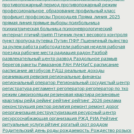
противопожарный период
противопожарный режим
профессиональное_образование
профильный класс
профицит
профсоюзы
Проходцев
Пряма_линия_2025
прямая линия
прямые выборы
психбольница
психиатрическая больница
психоневрологический
интернат
птичий грипп
Птичник
пункт весового контроля
пункт пропуска
путевка
Путин
ПФР
Пшеничный
пьянство
за рулем
работа
работодатели
рабочая неделя
рабочая
поездка
рабочие места
радиация
радон
Разбой
развлекательный центр
развод
Раздольное
размыв
берегов
ракеты
Рамазанов
РАН
РАНХиГС
расписание
расписание автобусов
РДШ
реальные доходы
реанимация
ревизия
региональные финансы
региональный оператор
Региональный сосудистый центр
регистратура
регламент
регоператор
регоператор по тко
режим самоизоляции
резиновая квартира
резиновые
квартиры
рейд
рейинг
рейтинг
рейтинг_2026
реклама
реконструкция
ректор
религия
ремонт
ремонт дорог
реорганизация
реструктуризация
ресурсный центр
ресурсоснабжающая организация
РЖД
РИА Рейтинг
ритуальные услуги
рйтинг
рогатый скот
роддом
Родительский день
роды
рождаемость
Рождество
розыск