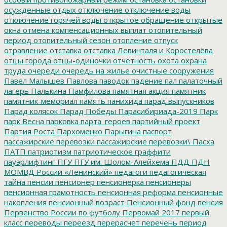
осужденные
отдых
отключение
отключение воды
отключение горячей воды
открытое обращение
открытые
окна
отмена компенсационных выплат
отопительный
период
отопительный сезон
отопление
отпуск
отравление
отставка
отставка Левинталя и Коростелёва
отцы города
отцы-одиночки
отчетность
охота
охрана
труда
очереди
очередь на жилье
очистные сооружения
Павел Малышев
Павлова
паводок
падение
пал
палаточный
лагерь
Палькина
Памфилова
памятная акция
памятник
памятник-мемориал
память
панихида
парад выпускников
Парад колясок
Парад Победы
Парасибириада-2019
Парк
парк Весна
парковка
парта_героев
партийный проект
Партия Роста
Пархоменко
Парыгина
паспорт
пассажирские перевозки
пассажирские перевозки\
Пасха
ПАТП
патриотизм
патриотическое граффити
пауэрлифтинг
ПГУ
ПГУ им. Шолом-Алейхема
ПДД
ПДН
МОМВД России «Ленинский»
педагоги
педагогическая
тайна
пенсии
пенсионер
пенсионерка
пенсионеры
пенсионная грамотность
пенсионная реформа
пенсионные
накопления
пенсионный возраст
Пенсионный фонд
пенсия
Первенство России по футболу
Первомай 2017
первый
класс
переводы
переезд
перерасчет
перечень
период