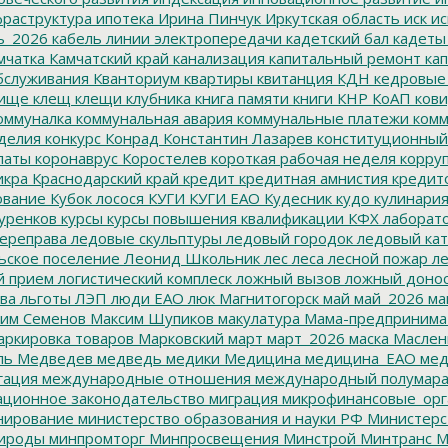
раструктура
ипотека
Ирина Пинчук
Иркутская область
иск
ис
ь_2026
кабель линии электропередачи
кадетский бал
кадеты
мчатка
Камчатский край
канализация
капитальный ремонт
кап
бслуживания
Кванториум
квартиры
квитанция
КДН
кедровые
ище
клещ
клещи
клубника
книга памяти
книги
КНР
КоАП
кови
оммуналка
коммунальная авария
коммунальные платежи
комм
делия
конкурс
Конрад
Константин Лазарев
конституционный
латы
коронаврус
Коростелев
короткая рабочая неделя
корру
икра
Краснодарский край
кредит
кредитная амнистия
кредит
ование
Кубок лосося
КУГИ
КУГИ ЕАО
Кудесник
кудо
кулинари
уренков
курсы
курсы повышения квалификации
КФХ
лаборат
ереправа
ледовые скульптуры
ледовый городок
ледовый кат
ьское поселение
Леонид Школьник
лес
леса
лесной пожар
ле
й прием
логистический комплеск
ложный вызов
ложный доно
ва
льготы
ЛЭП
люди ЕАО
люк
Магнитогорск
май
май_2026
ма
им Семенов
Максим Шупиков
макулатура
Мама-предпринима
ркировка товаров
Марковский
март
март_2026
маска
Маслен
ль
Медведев
медведь
медики
Медицина
медицина_ЕАО
мед
гация
международные отношения
международный полумара
ционное законодательство
миграция
микрофинансовые_орг
ирование
министерство образования и науки РФ
Министерс
ироды
минпромторг
Минпросвещения
Минстрой
Минтранс
М