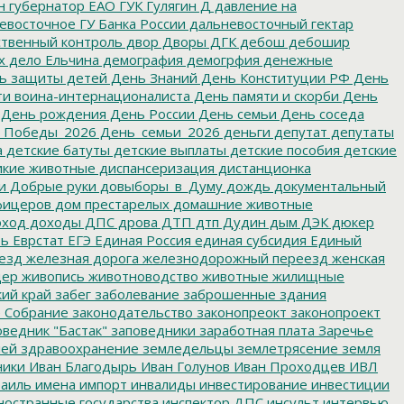
н
губернатор ЕАО
ГУК
Гулягин
Д
давление на
восточное ГУ Банка России
дальневосточный гектар
твенный контроль
двор
Дворы
ДГК
дебош
дебошир
х
дело Ельчина
демография
демогрфия
денежные
ь защиты детей
День Знаний
День Конституции РФ
День
и воина-интернационалиста
День памяти и скорби
День
День рождения
День России
День семьи
День соседа
_Победы_2026
День_семьи_2026
деньги
депутат
депутаты
а
детские батуты
детские выплаты
детские пособия
детские
кие животные
диспансеризация
дистанционка
и
Добрые руки
довыборы_в_Думу
дождь
документальный
фицеров
дом престарелых
домашние животные
ход
доходы
ДПС
дрова
ДТП
дтп
Дудин
дым
ДЭК
дюкер
ть
Еврстат
ЕГЭ
Единая Россия
единая субсидия
Единый
езд
железная дорога
железнодорожный переезд
женская
дер
живопись
животноводство
животные
жилищные
ий край
забег
заболевание
заброшенные здания
 Собрание
законодательство
законопреокт
законопроект
ведник "Бастак"
заповедники
заработная плата
Заречье
лей
здравоохранение
земледельцы
землетрясение
земля
ники
Иван Благодырь
Иван Голунов
Иван Проходцев
ИВЛ
аиль
имена
импорт
инвалиды
инвестирование
инвестиции
остранные государства
инспектор ДПС
инсульт
интервью