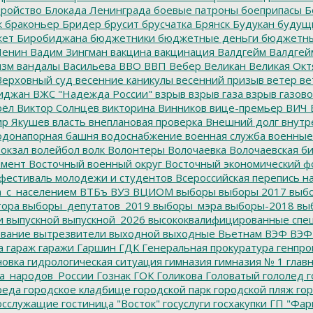
тройство
Блокада Ленинграда
боевые патроны
боеприпасы
Б
к
браконьер
Бридер
брусит
брусчатка
Брянск
Будукан
будущи
ет Биробиджана
бюджетники
бюджетные деньги
бюджетны
Ленин
Вадим Зингман
вакцина
вакцинация
Валдгейм
Валдгей
изм
вандалы
Васильева
ВВО
ВВП
Вебер
Великан
Великая Окт
ерховный суд
весенние каникулы
весенний призыв
ветер
ве
иджан
ВЖС "Надежда России"
взрыв
взрыв газа
взрыв газово
рёл
Виктор Солнцев
викторина
Винников
вице-премьер
ВИЧ
р Якушев
власть
внеплановая проверка
Внешний долг
внутр
донапорная башня
водоснабжение
военная служба
военные
окзал
волейбол
волк
Волонтеры
Волочаевка
Волочаевская б
емент
Восточный военный округ
Восточный экономический ф
фестиваль молодежи и студентов
Всероссийская перепись н
а_с_населением
ВТБъ
ВУЗ
ВЦИОМ
выборы
выборы 2017
выбо
тора
выборы_депутатов_2019
выборы_мэра
выборы-2018
вы
и
выпускной
выпускной_2026
высококвалифицированные спе
вание
вытрезвители
выходной
выходные
Вьетнам
ВЭФ
ВЭФ
а
гараж
гаражи
Гаршин
ГДК
Генеральная прокуратура
генпро
новка
гидрологическая ситуация
гимназия
гимназия № 1
глав
а_народов_России
Гознак
ГОК
Голикова
Головатый
гололед
г
реда
городское кладбище
городской парк
городской пляж
гор
осслужащие
гостиница "Восток"
госуслуги
госхакупки
ГП "Фар