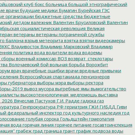
ойцовский клуб
бокс
больница
большой этнографический
е врачи
будущие медики
Бумагин
Бурейская ГЭС
е организации
бюджетные средства
бюджетные
мский детдом
валежник
Валентин Брусиловский
Валентин
ябрьская социалистическая революция
Великая
теран
ветераны
ветераны пограничной службы
го баллона
взрыв метеорита
взятка
взятки
видеокамеры
ВККС
Владивосток
Владимир Марковский
Владимир
енняя политика
вода
водители
водка
водоемы
 сборы
военный комиссар
ВОЗ
возврат_стеклотары
итва
Волочаевский бой
вольная борьба
Ворожбит
орум
врач
врачебные ошибки
врачи
вредные привычки
аселения
Всероссийская спартакиада пенсионеров
ры губернатора
выборы мэра
выборы ректора
боры-2019
вывоз мусора
выгребные ямы
вымогательство
циалисты
высокотехнологичная_медпомощь
выставка
_2026
Вячеслав Пастухов
Г.И. Радде
гадюка
газ
куратура
Генпрокуратура РФ
гериатрия
ГЖИ
ГИБДД
Гиви
ный федеральный инспектор
год культурного наследия
год
олосование
голубая сорока
Гольдштейн
гомеопатия
ячая вода
горячая линия
горячее питание
госавтоинспекция
мация"
грабеж
град
граница
грант
график подвоза воды