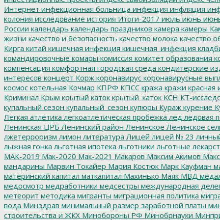
Интернет
инфекционная больница
инфекция
инфляция
инф
колония
исследование
история
Итоги-2017
июль
июнь
июн
России
календарь
календарь праздников
камера
камеры
Ка
жизни
качество и безопасность
качество молока
качество о
Кирга
китай
кишечная инфекция
кишечная_инфекция
кладб
командировочные
комары
комиссия
комитет образования
к
компенсация
комфортная городская среда
кондитерские из
интересов
концерт
Корж
коронавирус
коронавирусные вып
космос
котельная
Кочмар
КПРФ
КПСС
кража
кражи
красная 
Криминал
Крым
крытый каток
крытый_каток
КСН
КТ-исслед
купальный сезон
купальный_сезон
купюры
Кураж
курение
К
Легкая атлетика
легкоатлетическая пробежка
лед
ледовая п
Ленинская ЦРБ
Ленинский район
Ленинское
Ленинское сел
лжетерроризм
лимон
литература
Лицей
лицей № 23
личны
лыжная гонка
льготная ипотека
льготники
льготные лекарст
МАК-2019
Мак-2020
Мак-2021
Макаров
Максим Акимов
Макс
мандарины
Марвин Токайер
Мария Костюк
Марк Кауфман
ма
материнский капитал
маткапитал
Махинько
Маяк
МВД
меда
медосмотр
медработники
медсестры
международная деле
метеорит
методика
мигранты
миграционная политика
мигра
вода
Минздрав
минимальный размер заработной платы
мин
строительства и ЖКХ
Минобороны РФ
Минобрнауки
Минпр