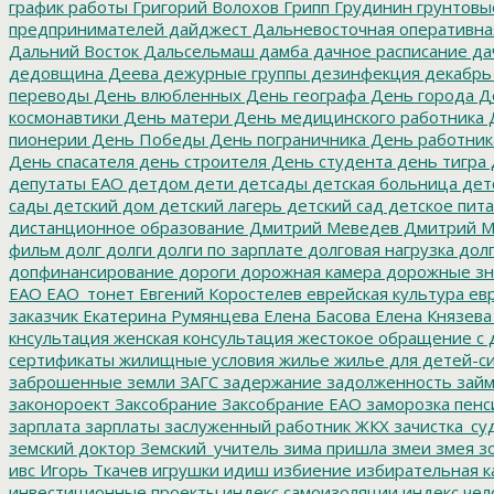
график работы
Григорий Волохов
Грипп
Грудинин
грунтовы
предпринимателей
дайджест
Дальневосточная оперативна
Дальний Восток
Дальсельмаш
дамба
дачное расписание
да
дедовщина
Деева
дежурные группы
дезинфекция
декабрь
переводы
День влюбленных
День географа
День города
Де
космонавтики
День матери
День медицинского работника
Д
пионерии
День Победы
День пограничника
День работник
День спасателя
день строителя
День студента
день тигра
депутаты ЕАО
детдом
дети
детсады
детская больница
дет
сады
детский дом
детский лагерь
детский сад
детское пит
дистанционное образование
Дмитрий Меведев
Дмитрий М
фильм
долг
долги
долги по зарплате
долговая нагрузка
долг
допфинансирование
дороги
дорожная камера
дорожные зн
ЕАО
ЕАО_тонет
Евгений Коростелев
еврейская культура
евр
заказчик
Екатерина Румянцева
Елена Басова
Елена Князева
кнсультация
женская консультация
жестокое обращение с 
сертификаты
жилищные условия
жилье
жилье для детей-с
заброшенные земли
ЗАГС
задержание
задолженность
зай
законороект
Заксобрание
Заксобрание ЕАО
заморозка пенс
зарплата
зарплаты
заслуженный работник ЖКХ
зачистка_су
земский доктор
Земский_учитель
зима пришла
змеи
змея
зо
ивс
Игорь Ткачев
игрушки
идиш
избиение
избирательная к
инвестиционные проекты
индекс самоизоляции
индекс чел