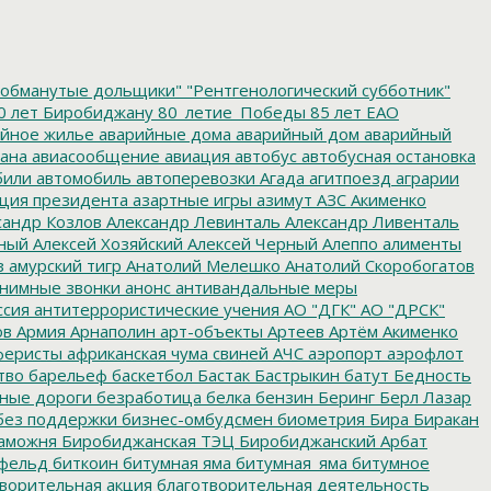
обманутые дольщики"
"Рентгенологический субботник"
0 лет Биробиджану
80_летие_Победы
85 лет ЕАО
йное жилье
аварийные дома
аварийный дом
аварийный
ана
авиасообщение
авиация
автобус
автобусная остановка
били
автомобиль
автоперевозки
Агада
агитпоезд
аграрии
ция президента
азартные игры
азимут
АЗС
Акименко
сандр Козлов
Александр Левинталь
Александр Ливенталь
ный
Алексей Хозяйский
Алексей Черный
Алеппо
алименты
з
амурский тигр
Анатолий Мелешко
Анатолий Скоробогатов
нимные звонки
анонс
антивандальные меры
ссия
антитеррористические учения
АО "ДГК"
АО "ДРСК"
ов
Армия
Арнаполин
арт-объекты
Артеев
Артём Акименко
еристы
африканская чума свиней
АЧС
аэропорт
аэрофлот
тво
барельеф
баскетбол
Бастак
Бастрыкин
батут
Бедность
нные дороги
безработица
белка
бензин
Беринг
Берл Лазар
без поддержки
бизнес-омбудсмен
биометрия
Бира
Биракан
аможня
Биробиджанская ТЭЦ
Биробиджанский Арбат
фельд
биткоин
битумная яма
битумная_яма
битумное
ворительная акция
благотворительная деятельность