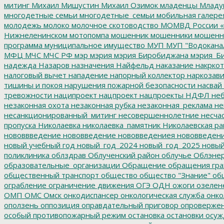
митинг
Михаил Мишустин
Михаил Озимок
младенцы
Младу
многодетные семьи
многодетные_семьи
мобильная галере
молодежь
молоко
молочное скотоводство
МОМВД России «
Нижнеленинском
мотопомпа
мошенник
мошенники
мошенн
программа
муниципальное имущество
МУП
МУП "Водокана
МФЦ
МЧС
МЧС РФ
мэр
мэрия
мэрия Биробиджана
мэрия_Б
надежда
Назаров
назначения
Найфельд
наказание
накркот
налоговый вычет
нападение
напорный коллектор
наркозави
тишины и покоя
нарушения пожарной безопасности
насвай
тревожности
наципроект
нацпроект
нацпроекты
НДФЛ
неб
незаконная охота
незаконная рубка
незаконная_реклама
не
несанкционированный_митинг
несовершеннолетние
несчас
пропуска
Николаевка
николаевка_памятник
Николаевская ра
нововвведение
нововведение
нововведениея
нововведен
новый учебный год
новый_год_2024
новый_год_2025
новый
поликлиника
облздрав
Облученский район
облучье
Облэнер
образовательные_организации
Обращение
обращения гр
общественный транспорт
общество
общество "Знание"
общ
ограбление
ограничение движения
ОГЭ
ОДН
ожоги
озелен
ОМП
ОМС
Омск
онкодиспансер
онкологическая служба
онко
оползень
оппозиция
оправдательный приговор
опроверже
особый противопожарный режим
остановка
остановки
осуж