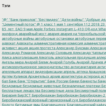
Тэги
"@"
"Банк приколов"
"Бествидео"
"Дети войны"
"Добрые де
"Цементный поток"
@
1 класс
1 мая
1 сентября
112
2018
23 
85_лет_ЕАО
9 мая
Apple
Forbes
Instagram
L-410
QR-код
Wha
жилфонд
аварийный мост
авария
авария на Чернобыльской
автобусные войны
автобусные остановки
автобусные перев
адвокат
Адвокаты
административная комиссия
администрат
активист
акция
акция протеста
Александр Буксман
Александ
Александр Романов
Александр Соловьев
Александр Чаплыг
Алиса
алкоголизация
Алкоголь
алкогольная продукция
аллер
Ангелы мира
Андрей Бялик
Андрей Голубь
Андрей Драчев
А
антикоррупционное законодательство
антисанитария
анти
апелляция
аппарат видеофиксации
апрель
аптека
Арашуков
Артём Куликов
Архангельск
архив
архитектура
астероид
ас
бал
банк
банк "Открытие"
Банк России
банки
банкноты
банк
бездомные
бездомные животные
безналичные платежи
Бе
бесплатные лекарства
Бессмертные дела
Бессмертный пол
Бирария
БирЗСТ
Биробидажан
Биробиджан
Биробиджан-2
Биробиджанский военный гарнизонный суд
Биробиджанский
болото
битумные ямы
Благовещенск
Благовещенский кафе