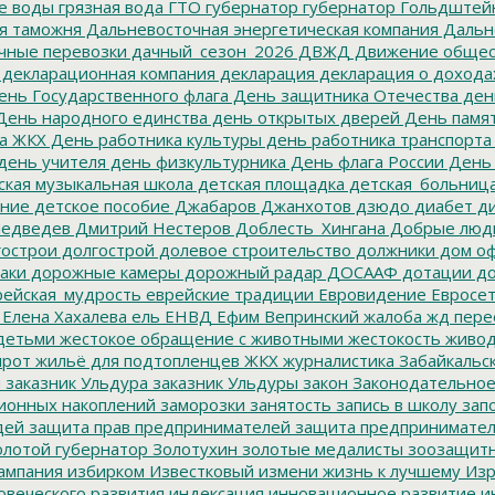
е воды
грязная вода
ГТО
губернатор
губернатор Гольдштей
я таможня
Дальневосточная энергетическая компания
Дальне
чные перевозки
дачный_сезон_2026
ДВЖД
Движение общес
декларационная компания
декларация
декларация о дохода
нь Государственного флага
День защитника Отечества
ден
ень народного единства
день открытых дверей
День памят
а ЖКХ
День работника культуры
день работника транспорта
день учителя
день физкультурника
День флага России
День
ская музыкальная школа
детская площадка
детская_больниц
ание
детское пособие
Джабаров
Джанхотов
дзюдо
диабет
ди
едведев
Дмитрий Нестеров
Доблесть_Хингана
Добрые люд
острои
долгострой
долевое строительство
должники
дом о
аки
дорожные камеры
дорожный радар
ДОСААФ
дотации
до
ейская_мудрость
еврейские традиции
Евровидение
Евросе
Елена Хахалева
ель
ЕНВД
Ефим Вепринский
жалоба
жд пере
детьми
жестокое обращение с животными
жестокость
живо
ирот
жильё для подтопленцев
ЖКХ
журналистика
Забайкальск
м
заказник Ульдура
заказник Ульдуры
закон
Законодательное
ионных накоплений
заморозки
занятость
запись в школу
запо
дей
защита прав предпринимателей
защита предпринимате
лотой губернатор
Золотухин
золотые медалисты
зоозащит
ампания
избирком
Известковый
измени жизнь к лучшему
Изр
овеческого развития
индексация
инновационное развитие
ин