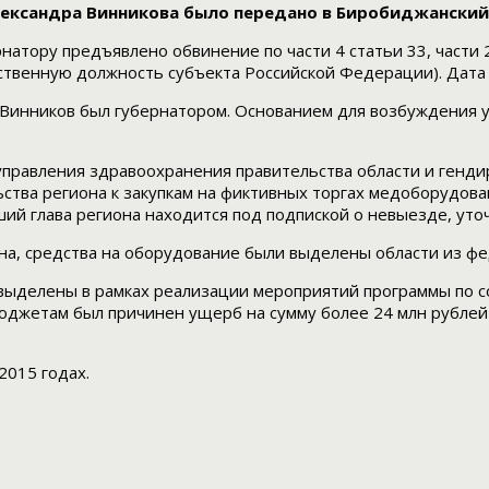
лександра Винникова было передано в Биробиджанский
натору предъявлено обвинение по части 4 статьи 33, части 
венную должность субъекта Российской Федерации). Дата с
 Винников был губернатором. Основанием для возбуждения у
 управления здравоохранения правительства области и генд
ства региона к закупкам на фиктивных торгах медоборудов
ший глава региона находится под подпиской о невыезде, уто
иона, средства на оборудование были выделены области из 
 выделены в рамках реализации мероприятий программы по
бюджетам был причинен ущерб на сумму более 24 млн рубле
2015 годах.