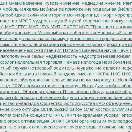
шка
мнение
мнение_Кузовин
мнение_медицина
мнение_Рай
я
мобильная связь
мобильное приложение
модельная библи
Биробиджанский»
мониторинг
мониторинг цен
морг
морепр
ичество
МРОТ
мудрость
музей
музей современного искусст
л"
МУП "ГТС"
МУП "ГУК
МУП "ПАТП"
МУП "Транспортная ком
иробиджана
мясо
Мясокомбинат
набережная
Навальный
нави
ики
наледь
налог
налог на имущество
налог на профессиона
симость
нарколаборатория
наркомания
наркосодержащие р
население
насосная станция
Наталья Баженова
наука
Наум Л
лагополучные семьи
недвижимость
недострои
независимая 
кролог
нелегальная торговля
Немаев
непогода
нерабочая не
тный случай
Нетрезвый водитель
неуважение к власти
нефо
йонная больница
Николай Канделя
никотин
НК РФ
НКО
НКО
ия
новое_оборудование
новые люди
новые маршруты
Новый
_год_2026
нормы питания
норовирус
Нотр-Дам
ноябрь
обзо
горемонт
Облэнергоремонт Плюс
обман
оборудование
обр
аждан
обсерватор
обучение
общепит
общественная баня
общ
ество инвалидов
Общество фотоискусства ЕАО
объединен
ение
окно
октябрь
Октябрьский район
Олег Костюк
олимпиа
логия
онлайн-концерт
ОНФ
ОНФ "Генеральная уборка"
опас
ние
опрос
оптимизация
ОПФР
ОРВИ
организация пчеловодо
денные
отдых
отключение
отключение воды
отключение го