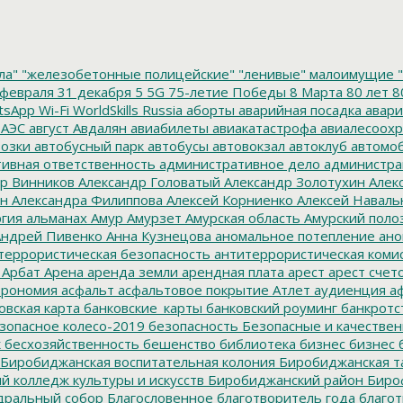
ла"
"железобетонные полицейские"
"ленивые" малоимущие
"
февраля
31 декабря
5
5G
75-летие Победы
8 Марта
80 лет
8
tsApp
Wi-Fi
WorldSkills Russia
аборты
аварийная посадка
авари
 АЭС
август
Авдалян
авиабилеты
авиакатастрофа
авиалесоохр
озки
автобусный парк
автобусы
автовокзал
автоклуб
автомо
ивная ответственность
административное дело
администра
р Винников
Александр Головатый
Александр Золотухин
Алек
ин
Александра Филиппова
Алексей Корниенко
Алексей Наваль
гия
альманах
Амур
Амурзет
Амурская область
Амурский поло
ндрей Пивенко
Анна Кузнецова
аномальное потепление
ано
террористическая безопасность
антитеррористическая коми
Арбат
Арена
аренда земли
арендная плата
арест
арест счет
трономия
асфальт
асфальтовое покрытие
Атлет
аудиенция
аф
овская карта
банковские_карты
банковский роуминг
банкротс
зопасное колесо-2019
безопасность
Безопасные и качестве
к
бесхозяйственность
бешенство
библиотека
бизнес
бизнес 
Биробиджанская воспитательная колония
Биробиджанская т
 колледж культуры и искусств
Биробиджанский район
Биро
дральный собор
Благословенное
благотворитель года
благот