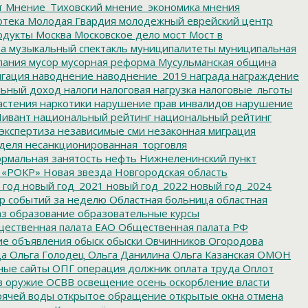
т
Мнение_Тиховский
мнение_экономика
мнения
отека
Молодая Гвардия
молодежный еврейский центр
одукты
Москва
Московское дело
мост
Мост в
ва
музыкальный спектакль
муниципалитеты
муниципальная
пания
мусор
мусорная реформа
Мусульманская община
гация
наводнение
наводнение_2019
награда
награждение
льный доход
налоги
налоговая нагрузка
налоговые_льготы
астения
наркотики
нарушение прав инвалидов
нарушение
ивант
национальный рейтинг
национальный рейтинг
экспертиза
независимые сми
незаконная миграция
деля
несанкционированная_торговля
рмальная занятость
нефть
Нижнеленинский пункт
 «РОКР»
Новая звезда
Новгородская область
 год
новый год_2021
новый год_2022
новый год_2024
р событий за неделю
Областная больница
областная
аз
образование
образовательные курсы
ественная палата ЕАО
Общественная палата РФ
ие
объявления
обыск
обыски
Овчинников
Огородова
да
Ольга Голодец
Ольга Данилина
Ольга Казанская
ОМОН
ные сайты
ОПГ
операция должник
оплата труда
Оплот
в
оружие
ОСВВ
освещение
осень
оскорбление власти
рячей воды
открытое обращение
открытые окна
отмена