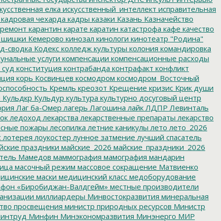
кусственная елка
искусственный_интеллект
исправительная
кадровая чехарда
кадры
казаки
Казань
Казначейство
ремонт
карантин
карате
каратин
катастрофа
кафе
качество
 шишки
Кемерово
кинозал
кинологи
кинотеатр "Родина"
д-сводка
Кодекс
колледж культуры
колония
командировка
унальные услуги
компенсации
компенсационные расходы
 суд
конституция
контрабанда
контрафакт
конфликт
пция
корь
Косвинцев
космодром
космодром_Восточный
оспособность
Кремль
креозот
Крещение
кризис
Крик души
я
Кульдкр
Кульдур
культура
культурно досуговый центр
ория
Лаг ба-Омер
лагерь
Лагошина
лайк
ЛДПР
Левинталь
ок
ледоход
лекарства
лекарственные препараты
лекарство
сные пожары
лесопилка
летние каникулы
лето
лето_2026
с
лотерея
лоукостер
лунное затмение
лучший спасатель
йские праздники
майские_2026
майские_праздники_2026
тель
Мамедов
маммография
мамография
мандарин
ица
масочный режим
массовое сокращение
Матвиенко
ицинские маски
медицинский класс
медоборудование
фон «Биробиджан-Валдгейм»
местные производители
анизации
миллиардеры
Минвостокразвития
минеральная
тво просвещения
министр природных ресурсов
Министр
интруд
Минфин
Минэкономразвития
Минэнерго
МИР