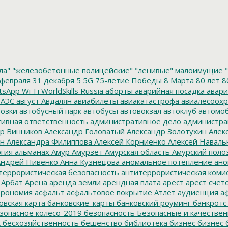
ла"
"железобетонные полицейские"
"ленивые" малоимущие
"
февраля
31 декабря
5
5G
75-летие Победы
8 Марта
80 лет
8
tsApp
Wi-Fi
WorldSkills Russia
аборты
аварийная посадка
авари
 АЭС
август
Авдалян
авиабилеты
авиакатастрофа
авиалесоохр
озки
автобусный парк
автобусы
автовокзал
автоклуб
автомо
ивная ответственность
административное дело
администра
р Винников
Александр Головатый
Александр Золотухин
Алек
ин
Александра Филиппова
Алексей Корниенко
Алексей Наваль
гия
альманах
Амур
Амурзет
Амурская область
Амурский поло
ндрей Пивенко
Анна Кузнецова
аномальное потепление
ано
террористическая безопасность
антитеррористическая коми
Арбат
Арена
аренда земли
арендная плата
арест
арест счет
трономия
асфальт
асфальтовое покрытие
Атлет
аудиенция
аф
овская карта
банковские_карты
банковский роуминг
банкротс
зопасное колесо-2019
безопасность
Безопасные и качестве
к
бесхозяйственность
бешенство
библиотека
бизнес
бизнес 