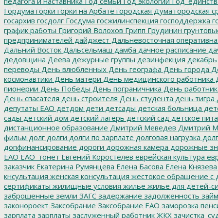
педагога и наставника
Год семьи
Год экологии
Год_единств
Гордума
горки
горки на Арбате
городская Дума
городская с
госархив
госдолг
Госдума
госжилинспекция
господдержка
г
график работы
Григорий Волохов
Грипп
Грудинин
грунтовы
предпринимателей
дайджест
Дальневосточная оперативна
Дальний Восток
Дальсельмаш
дамба
дачное расписание
да
дедовщина
Деева
дежурные группы
дезинфекция
декабрь
переводы
День влюбленных
День географа
День города
Де
космонавтики
День матери
День медицинского работника
Д
пионерии
День Победы
День пограничника
День работник
День спасателя
день строителя
День студента
день тигра
депутаты ЕАО
детдом
дети
детсады
детская больница
дет
сады
детский дом
детский лагерь
детский сад
детское пит
дистанционное образование
Дмитрий Меведев
Дмитрий М
фильм
долг
долги
долги по зарплате
долговая нагрузка
долг
допфинансирование
дороги
дорожная камера
дорожные зн
ЕАО
ЕАО_тонет
Евгений Коростелев
еврейская культура
евр
заказчик
Екатерина Румянцева
Елена Басова
Елена Князева
кнсультация
женская консультация
жестокое обращение с 
сертификаты
жилищные условия
жилье
жилье для детей-с
заброшенные земли
ЗАГС
задержание
задолженность
зай
законороект
Заксобрание
Заксобрание ЕАО
заморозка пенс
зарплата
зарплаты
заслуженный работник ЖКХ
зачистка_су