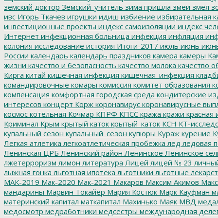
земский доктор
Земский_учитель
зима пришла
змеи
змея
зо
ивс
Игорь Ткачев
игрушки
идиш
избиение
избирательная к
инвестиционные проекты
индекс самоизоляции
индекс чел
Интернет
инфекционная больница
инфекция
инфляция
инф
колония
исследование
история
Итоги-2017
июль
июнь
июн
России
календарь
календарь праздников
камера
камеры
Ка
жизни
качество и безопасность
качество молока
качество о
Кирга
китай
кишечная инфекция
кишечная_инфекция
кладб
командировочные
комары
комиссия
комитет образования
к
компенсация
комфортная городская среда
кондитерские из
интересов
концерт
Корж
коронавирус
коронавирусные вып
космос
котельная
Кочмар
КПРФ
КПСС
кража
кражи
красная 
Криминал
Крым
крытый каток
крытый_каток
КСН
КТ-исслед
купальный сезон
купальный_сезон
купюры
Кураж
курение
К
Легкая атлетика
легкоатлетическая пробежка
лед
ледовая п
Ленинская ЦРБ
Ленинский район
Ленинское
Ленинское сел
лжетерроризм
лимон
литература
Лицей
лицей № 23
личны
лыжная гонка
льготная ипотека
льготники
льготные лекарст
МАК-2019
Мак-2020
Мак-2021
Макаров
Максим Акимов
Макс
мандарины
Марвин Токайер
Мария Костюк
Марк Кауфман
ма
материнский капитал
маткапитал
Махинько
Маяк
МВД
меда
медосмотр
медработники
медсестры
международная деле