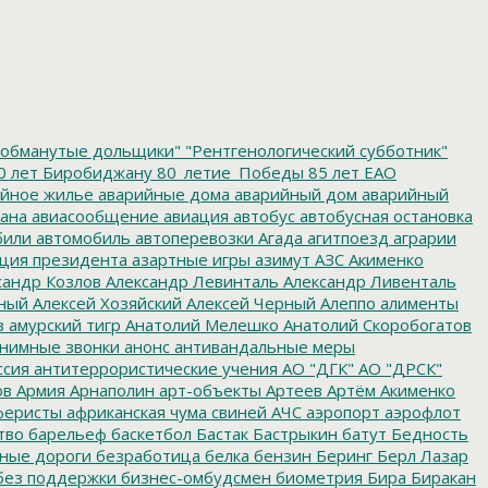
обманутые дольщики"
"Рентгенологический субботник"
0 лет Биробиджану
80_летие_Победы
85 лет ЕАО
йное жилье
аварийные дома
аварийный дом
аварийный
ана
авиасообщение
авиация
автобус
автобусная остановка
били
автомобиль
автоперевозки
Агада
агитпоезд
аграрии
ция президента
азартные игры
азимут
АЗС
Акименко
сандр Козлов
Александр Левинталь
Александр Ливенталь
ный
Алексей Хозяйский
Алексей Черный
Алеппо
алименты
з
амурский тигр
Анатолий Мелешко
Анатолий Скоробогатов
нимные звонки
анонс
антивандальные меры
ссия
антитеррористические учения
АО "ДГК"
АО "ДРСК"
ов
Армия
Арнаполин
арт-объекты
Артеев
Артём Акименко
еристы
африканская чума свиней
АЧС
аэропорт
аэрофлот
тво
барельеф
баскетбол
Бастак
Бастрыкин
батут
Бедность
нные дороги
безработица
белка
бензин
Беринг
Берл Лазар
без поддержки
бизнес-омбудсмен
биометрия
Бира
Биракан