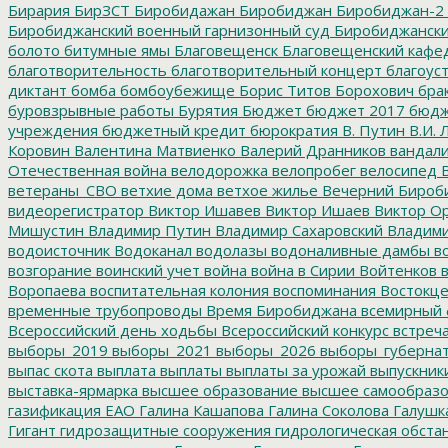
Бирария
БирЗСТ
Биробидажан
Биробиджан
Биробиджан-2
Биробиджанский военный гарнизонный суд
Биробиджанский
болото
битумные ямы
Благовещенск
Благовещенский кафе
благотворительность
благотворительный концерт
благоус
диктант
бомба
бомбоубежище
Борис Титов
Борохович
бра
буровзрывные работы
Бурятия
Бюджет
бюджет 2017
бюдж
учреждения
бюджетный кредит
бюрократия
В. Путин
В.И. 
Коровин
Валентина Матвиенко
Валерий Дранников
вандал
Отечественная война
велодорожка
велопробег
велосипед
В
ветераны_СВО
ветхие дома
ветхое жилье
Вечерний Бироб
видеорегистратор
Виктор Ишавев
Виктор Ишаев
Виктор О
Мишустин
Владимир Путин
Владимир Сахаровский
Владими
водоисточник
Водоканал
водолазы
водоналивные дамбы
во
возгорание
воинский учет
война
война в Сирии
Войтенков
в
Воропаева
воспитательная колония
воспоминания
Востокц
временные трубопроводы
Время Биробиджана
всемирный 
Всероссийский день ходьбы
Всероссийский конкурс
встреч
выборы_2019
выборы_2021
выборы_2026
выборы_губерна
выпас скота
выплата
выплаты
выплаты за урожай
выпускник
выставка-ярмарка
высшее образование
высшее самообразо
газификация ЕАО
Галина Кашапова
Галина Соколова
Галушк
Гигант
гидрозащитные сооружения
гидрологическая обста