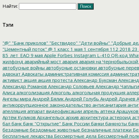
Найти:
Тэги
"@"
"Банк приколов"
"Бествидео"
"Дети войны"
"Добрые де
"Цементный поток"
@
1 класс
1 мая
1 сентября
112
2018
23 
85_лет_ЕАО
9 мая
Apple
Forbes
Instagram
L-410
QR-код
Wha
жилфонд
аварийный мост
авария
авария на Чернобыльской
автобусные войны
автобусные остановки
автобусные перев
адвокат
Адвокаты
административная комиссия
администрат
активист
акция
акция протеста
Александр Буксман
Александ
Александр Романов
Александр Соловьев
Александр Чаплыг
Алиса
алкоголизация
Алкоголь
алкогольная продукция
аллер
Ангелы мира
Андрей Бялик
Андрей Голубь
Андрей Драчев
А
антикоррупционное законодательство
антисанитария
анти
апелляция
аппарат видеофиксации
апрель
аптека
Арашуков
Артём Куликов
Архангельск
архив
архитектура
астероид
ас
бал
банк
банк "Открытие"
Банк России
банки
банкноты
банк
бездомные
бездомные животные
безналичные платежи
Бе
бесплатные лекарства
Бессмертные дела
Бессмертный пол