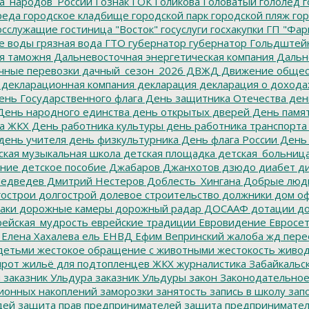
а_народов_России
Гознак
ГОК
Голикова
Головатый
гололед
г
реда
городское кладбище
городской парк
городской пляж
гор
осслужащие
гостиница "Восток"
госуслуги
госхакупки
ГП "Фар
е воды
грязная вода
ГТО
губернатор
губернатор Гольдштей
я таможня
Дальневосточная энергетическая компания
Дальне
чные перевозки
дачный_сезон_2026
ДВЖД
Движение общес
декларационная компания
декларация
декларация о дохода
нь Государственного флага
День защитника Отечества
ден
ень народного единства
день открытых дверей
День памят
а ЖКХ
День работника культуры
день работника транспорта
день учителя
день физкультурника
День флага России
День
ская музыкальная школа
детская площадка
детская_больниц
ание
детское пособие
Джабаров
Джанхотов
дзюдо
диабет
ди
едведев
Дмитрий Нестеров
Доблесть_Хингана
Добрые люд
острои
долгострой
долевое строительство
должники
дом о
аки
дорожные камеры
дорожный радар
ДОСААФ
дотации
до
ейская_мудрость
еврейские традиции
Евровидение
Евросе
Елена Хахалева
ель
ЕНВД
Ефим Вепринский
жалоба
жд пере
детьми
жестокое обращение с животными
жестокость
живо
ирот
жильё для подтопленцев
ЖКХ
журналистика
Забайкальск
м
заказник Ульдура
заказник Ульдуры
закон
Законодательное
ионных накоплений
заморозки
занятость
запись в школу
запо
дей
защита прав предпринимателей
защита предпринимате