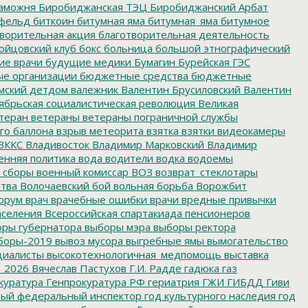
аможня
Биробиджанская ТЭЦ
Биробиджанский Арбат
фельд
биткоин
битумная яма
битумная_яма
битумное
ворительная акция
благотворительная деятельность
ойцовский клуб
бокс
больница
большой этнографический
е врачи
будущие медики
Бумагин
Бурейская ГЭС
е организации
бюджетные средства
бюджетные
мский детдом
валежник
Валентин Брусиловский
Валентин
ябрьская социалистическая революция
Великая
теран
ветераны
ветераны пограничной службы
го баллона
взрыв метеорита
взятка
взятки
видеокамеры
ВККС
Владивосток
Владимир Марковский
Владимир
енняя политика
вода
водители
водка
водоемы
 сборы
военный комиссар
ВОЗ
возврат_стеклотары
итва
Волочаевский бой
вольная борьба
Ворожбит
орум
врач
врачебные ошибки
врачи
вредные привычки
аселения
Всероссийская спартакиада пенсионеров
ры губернатора
выборы мэра
выборы ректора
боры-2019
вывоз мусора
выгребные ямы
вымогательство
циалисты
высокотехнологичная_медпомощь
выставка
_2026
Вячеслав Пастухов
Г.И. Радде
гадюка
газ
куратура
Генпрокуратура РФ
гериатрия
ГЖИ
ГИБДД
Гиви
ный федеральный инспектор
год культурного наследия
год