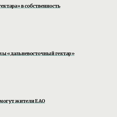
ектара» в собственность
мы «дальневосточный гектар»
смогут жители ЕАО