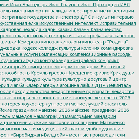
ники
Иван Благодырь
Иван Голунов
Иван Проходцев
ИВЛ
аиль
имена
импорт
инвалиды
инвестирование
инвестиции
остранные государства
инспектор ДПС
инсульт
интервью
кусственная елка
искусственный_интеллект
исправительная
кадровая чехарда
кадры
казаки
Казань
Казначейство
ремонт
карантин
карате
каратин
катастрофа
кафе
качество
 шишки
Кемерово
кинозал
кинологи
кинотеатр "Родина"
д-сводка
Кодекс
колледж культуры
колония
командировка
унальные услуги
компенсации
компенсационные расходы
 суд
конституция
контрабанда
контрафакт
конфликт
пция
корь
Косвинцев
космодром
космодром_Восточный
оспособность
Кремль
креозот
Крещение
кризис
Крик души
я
Кульдкр
Кульдур
культура
культурно досуговый центр
ория
Лаг ба-Омер
лагерь
Лагошина
лайк
ЛДПР
Левинталь
ок
ледоход
лекарства
лекарственные препараты
лекарство
сные пожары
лесопилка
летние каникулы
лето
лето_2026
с
лотерея
лоукостер
лунное затмение
лучший спасатель
йские праздники
майские_2026
майские_праздники_2026
тель
Мамедов
маммография
мамография
мандарин
ица
масочный режим
массовое сокращение
Матвиенко
ицинские маски
медицинский класс
медоборудование
фон «Биробиджан-Валдгейм»
местные производители