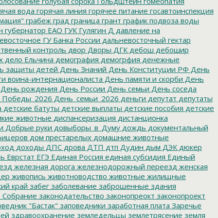
олосование
голубая сорока
Гольдштейн
гомеопатия
ячая вода
горячая линия
горячее питание
госавтоинспекция
мация"
грабеж
град
граница
грант
график подвоза воды
н
губернатор ЕАО
ГУК
Гулягин
Д
давление на
восточное ГУ Банка России
дальневосточный гектар
твенный контроль
двор
Дворы
ДГК
дебош
дебошир
х
дело Ельчина
демография
демогрфия
денежные
ь защиты детей
День Знаний
День Конституции РФ
День
и воина-интернационалиста
День памяти и скорби
День
День рождения
День России
День семьи
День соседа
_Победы_2026
День_семьи_2026
деньги
депутат
депутаты
а
детские батуты
детские выплаты
детские пособия
детские
кие животные
диспансеризация
дистанционка
и
Добрые руки
довыборы_в_Думу
дождь
документальный
фицеров
дом престарелых
домашние животные
ход
доходы
ДПС
дрова
ДТП
дтп
Дудин
дым
ДЭК
дюкер
ть
Еврстат
ЕГЭ
Единая Россия
единая субсидия
Единый
езд
железная дорога
железнодорожный переезд
женская
дер
живопись
животноводство
животные
жилищные
ий край
забег
заболевание
заброшенные здания
 Собрание
законодательство
законопреокт
законопроект
ведник "Бастак"
заповедники
заработная плата
Заречье
лей
здравоохранение
земледельцы
землетрясение
земля