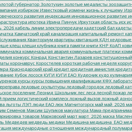
лотой губернатор
Золотухин
золотые медалисты
зоозащит
ампания
избирком
Известковый
измени жизнь к лучшему
Изр
овеческого развития
индексация
инновационное развитие
ин
раструктура
ипотека
Ирина Пинчук
Иркутская область
иск
ис
ь_2026
кабель линии электропередачи
кадетский бал
кадеты
мчатка
Камчатский край
канализация
капитальный ремонт
кап
бслуживания
Кванториум
квартиры
квитанция
КДН
кедровые
ище
клещ
клещи
клубника
книга памяти
книги
КНР
КоАП
кови
оммуналка
коммунальная авария
коммунальные платежи
комм
делия
конкурс
Конрад
Константин Лазарев
конституционный
латы
коронаврус
Коростелев
короткая рабочая неделя
корру
икра
Краснодарский край
кредит
кредитная амнистия
кредит
ование
Кубок лосося
КУГИ
КУГИ ЕАО
Кудесник
кудо
кулинари
уренков
курсы
курсы повышения квалификации
КФХ
лаборат
ереправа
ледовые скульптуры
ледовый городок
ледовый кат
ьское поселение
Леонид Школьник
лес
леса
лесной пожар
ле
й прием
логистический комплеск
ложный вызов
ложный доно
ва
льготы
ЛЭП
люди ЕАО
люк
Магнитогорск
май
май_2026
ма
им Семенов
Максим Шупиков
макулатура
Мама-предпринима
ркировка товаров
Марковский
март
март_2026
маска
Маслен
ль
Медведев
медведь
медики
Медицина
медицина_ЕАО
мед
гация
международные отношения
международный полумара