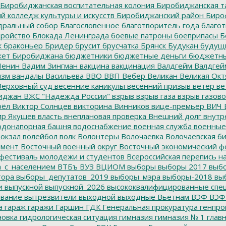
Биробиджанская воспитательная колония
Биробиджанская т
 колледж культуры и искусств
Биробиджанский район
Биро
дральный собор
Благословенное
благотворитель года
благот
тройство
Блокада Ленинграда
боевые патроны
боеприпасы
Б
к
браконьер
Бридер
брусит
брусчатка
Брянск
Будукан
будущи
ет Биробиджана
бюджетники
бюджетные деньги
бюджетны
Ленин
Вадим Зингман
вакцина
вакцинация
Валдгейм
Валдгей
изм
вандалы
Васильева
ВВО
ВВП
Вебер
Великан
Великая Окт
ерховный суд
весенние каникулы
весенний призыв
ветер
ве
иджан
ВЖС "Надежда России"
взрыв
взрыв газа
взрыв газово
рёл
Виктор Солнцев
викторина
Винников
вице-премьер
ВИЧ
р Якушев
власть
внеплановая проверка
Внешний долг
внутр
донапорная башня
водоснабжение
военная служба
военные
окзал
волейбол
волк
Волонтеры
Волочаевка
Волочаевская б
емент
Восточный военный округ
Восточный экономический ф
фестиваль молодежи и студентов
Всероссийская перепись н
а_с_населением
ВТБъ
ВУЗ
ВЦИОМ
выборы
выборы 2017
выбо
тора
выборы_депутатов_2019
выборы_мэра
выборы-2018
вы
и
выпускной
выпускной_2026
высококвалифицированные спе
вание
вытрезвители
выходной
выходные
Вьетнам
ВЭФ
ВЭФ
а
гараж
гаражи
Гаршин
ГДК
Генеральная прокуратура
генпро
новка
гидрологическая ситуация
гимназия
гимназия № 1
глав