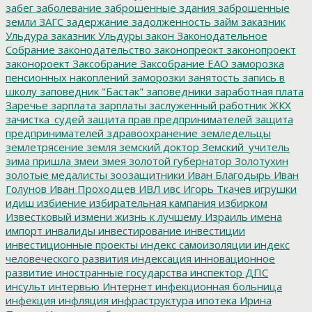
забег
заболевание
заброшенные здания
заброшенные
земли
ЗАГС
задержание
задолженность
займ
заказник
Ульдура
заказник Ульдуры
закон
Законодательное
Собрание
законодательство
законопреокт
законопроект
законороект
Заксобрание
Заксобрание ЕАО
заморозка
пенсионных накоплений
заморозки
занятость
запись в
школу
заповедник "Бастак"
заповедники
заработная плата
Заречье
зарплата
зарплаты
заслуженный работник ЖКХ
зачистка_судей
защита прав предпринимателей
защита
предпринимателей
здравоохранение
земледельцы
землетрясение
земля
земский доктор
Земский_учитель
зима пришла
змеи
змея
золотой губернатор
Золотухин
золотые медалисты
зоозащитники
Иван Благодырь
Иван
Голунов
Иван Проходцев
ИВЛ
ивс
Игорь Ткачев
игрушки
идиш
избиение
избирательная кампания
избирком
Известковый
измени жизнь к лучшему
Израиль
имена
импорт
инвалиды
инвестирование
инвестиции
инвестиционные проекты
индекс самоизоляции
индекс
человеческого развития
индексация
инновационное
развитие
иностранные государства
инспектор ДПС
инсульт
интервью
Интернет
инфекционная больница
инфекция
инфляция
инфраструктура
ипотека
Ирина