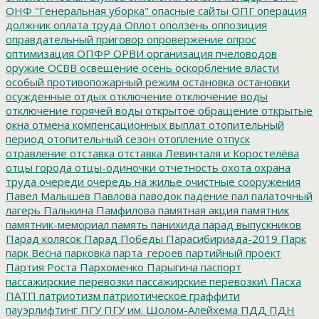
ОНФ "Генеральная уборка"
опасные сайты
ОПГ
операция
должник
оплата труда
Оплот
оползень
оппозиция
оправдательный приговор
опровержение
опрос
оптимизация
ОПФР
ОРВИ
организация пчеловодов
оружие
ОСВВ
освещение
осень
оскорбление власти
особый противопожарный режим
остановка
остановки
осужденные
отдых
отключение
отключение воды
отключение горячей воды
открытое обращение
открытые
окна
отмена компенсационных выплат
отопительный
период
отопительный сезон
отопление
отпуск
отравление
отставка
отставка Левинталя и Коростелёва
отцы города
отцы-одиночки
отчетность
охота
охрана
труда
очереди
очередь на жилье
очистные сооружения
Павел Малышев
Павлова
паводок
падение
пал
палаточный
лагерь
Палькина
Памфилова
памятная акция
памятник
памятник-мемориал
память
панихида
парад выпускников
Парад колясок
Парад Победы
Парасибириада-2019
Парк
парк Весна
парковка
парта_героев
партийный проект
Партия Роста
Пархоменко
Парыгина
паспорт
пассажирские перевозки
пассажирские перевозки\
Пасха
ПАТП
патриотизм
патриотическое граффити
пауэрлифтинг
ПГУ
ПГУ им. Шолом-Алейхема
ПДД
ПДН