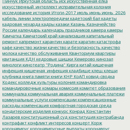
Пинчук
Иркутская область
иск
искусственная елка
искусственный_интеллект
исправительная колония
исследование
история
Итоги-2017
июль
июнь
июнь_2026
кабель линии электропередачи
кадетский бал
кадеты
кадровая чехарда
кадры
казаки
Казань
Казначейство
России
календарь
календарь праздников
камера
камеры
Камчатка
Камчатский край
канализация
капитальный
ремонт
капремонт
карантин
карате
каратин
катастрофа
кафе
качество жизни
качество и безопасность
качество
молока
качество обслуживания
Кванториум
квартиры
квитанция
КДН
кедровые шишки
Кемерово
кинозал
кинологи
кинотеатр "Родина"
Кирга
китай
кишечная
инфекция
кишечная_инфекция
кладбище
клещ
клещи
клубника
книга памяти
книги
КНР
КоАП
ковид-сводка
Кодекс
колледж культуры
колония
командировка
командировочные
комары
комиссия
комитет образования
коммуналка
коммунальная авария
коммунальные платежи
коммунальные услуги
компенсации
компенсационные
расходы
компенсация
комфортная городская среда
кондитерские изделия
конкурс
Конрад
Константин
Лазарев
конституционный суд
конституция
контрабанда
контрафакт
конфликт интересов
концерт
Корж
коронавирус
коронавирусные выплаты
коронаврус