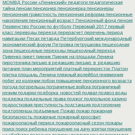
МОМВД России «Ленинский»
педагоги
педагогическая
тайна
пенсии
пенсионер
пенсионерка
пенсионеры
пенсионная грамотность
пенсионная реформа
пенсионные
накопления
пенсионный возраст
Пенсионный фонд
пенсия
Первенство России по футболу
Первомай 2017
первый
класс
переводы
переезд
перерасчет
перечень
период
навигации
Песах
петарда
Петербургский международный
экономический форум
Петровка
петрушкова
пешеходная
зона
пешеходные переходы
пешеходный переход
Пивенко
пикет
пикник
Пикник на площади Ленина
пиротехника
письмо в редакцию
письмо_в_редакцию
питание
план мероприятий
платный перекресток
Платон
плитка
площадь Ленина
пляжный волейбол
пневмония
побег из колонии
побои
повышение пенсионного возраста
погода
погорельцы
пограничные войска
пограничный
режим
подарки
подборка_новостей
подвал
подвоз воды
подделка
поддельные права
поджог
подпольное казино
подростковая преступность
подстанция
подтопление
подтопленцы
подъемные
Пожар
пожар
пожарная
безопасность
пожарные
пожарный кроссфит
пожароопасный период
пожароопасный сезон
пожары
поиск
поиск ребенка
покушение на дачу взятки
покушение
на убийство
полезное
полигон
поликлиника
полиомиелит