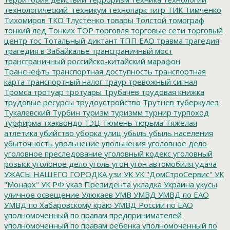
технологический_техникум
технопарк
тигр
ТИК
Тимченко
Тихомиров
ТКО
Тлустенко
товары
Толстой
томограф
тонкий лед
Тонких
ТОР
торговля
торговые сети
торговый
центр
тос
Тотальный диктант
ТПП ЕАО
травма
трагедия
трагедия в Забайкалье
трансграничный мост
трансграничный российско-китайский марафон
Транснефть
транспортная доступность
транспортная
карта
транспортный налог
траур
тревожный сигнал
Тромса
тротуар
тротуары
Трубачев
трудовая книжка
трудовые ресурсы
трудоустройство
Трутнев
туберкулез
Тукалевский
Турбин
туризм
туризмм
турнир
турпоход
турфирма
тхэквондо
ТЭЦ
Тюмень
тюрьма
Тяжелая
атлетика
убийство
уборка улиц
убыль
убыль населения
убыточность
увольнение
увольнения
уголовное дело
уголовное преследование
уголовный кодекс
уголовный
розыск
уголоное дело
уголь
угон
угон автомобиля
удача
УЖАСЫ НАШЕГО ГОРОДКА
узи
УК
УК "ДомСтроСервис"
УК
"Монарх"
УК РФ
указ Президента
укладка
Украина
укусы
уличное освещение
Улюкаев
УМВ
УМВД
УМВД по ЕАО
УМВД по Хабаровскому краю
УМВД России по ЕАО
уполномоченный по правам предпринимателей
уполномоченный по правам ребенка
уполномоченный по