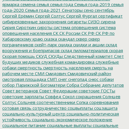
ярмарка
семена
семья
семья года
Семья года-2019
семья
года-2020
Семья года-2021
Сенаторы
сено
сентябрь
Сергей Ерёмин
Сергей Солтус
Сергей Фургал
сертификат
сибиреязвенные захоронения
сигареты
СИЗО
сирена
Сирия
Сироткин
сироты
система оповещения
система
оповещения населения
СК
СК России
СК РФ
СК РФ по
Хабаровскому краю
сказка
скандал
сквер
сквер
пограничников
скейт-парк
скидка
скидки и акции
склад
вооружения и боеприпасов
склад пиломатериалов
скорая
Скорая помощь
СКУД
СКУДы
Следственный комитет
Слет
будущих медиков
служебная командировка
служебные
собаки
смертность
смертность населения
смерть на
рабочем месте
СМИ
Смидович
Смидовичский район
смотровая площадка
СМП
снег
снегопад
снюс
собаки
собор Парижской Богоматери
Собра
Собрание депутатов
Совет ветеранов
Совет Федерации
советские ГОСТы
советские зарплаты
Совфед
Сокол
сокращения
Солнцев
Солтус
Солцнев
соотечественники
Сопка
соревнования
сотовая связь
сотрудничество
соцвыплаты
соцзащита
социально-культурный центр
социально-политическая
устойчивость
социально-экономическое положение
социальное питание
социальные выплаты
социальные