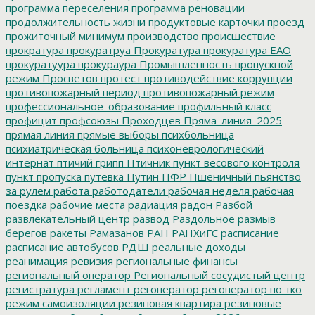
программа переселения
программа реновации
продолжительность жизни
продуктовые карточки
проезд
прожиточный минимум
производство
происшествие
прократура
прокуратруа
Прокуратура
прокуратура ЕАО
прокуратуура
прокураура
Промышленность
пропускной
режим
Просветов
протест
противодействие коррупции
противопожарный период
противопожарный режим
профессиональное_образование
профильный класс
профицит
профсоюзы
Проходцев
Пряма_линия_2025
прямая линия
прямые выборы
психбольница
психиатрическая больница
психоневрологический
интернат
птичий грипп
Птичник
пункт весового контроля
пункт пропуска
путевка
Путин
ПФР
Пшеничный
пьянство
за рулем
работа
работодатели
рабочая неделя
рабочая
поездка
рабочие места
радиация
радон
Разбой
развлекательный центр
развод
Раздольное
размыв
берегов
ракеты
Рамазанов
РАН
РАНХиГС
расписание
расписание автобусов
РДШ
реальные доходы
реанимация
ревизия
региональные финансы
региональный оператор
Региональный сосудистый центр
регистратура
регламент
регоператор
регоператор по тко
режим самоизоляции
резиновая квартира
резиновые