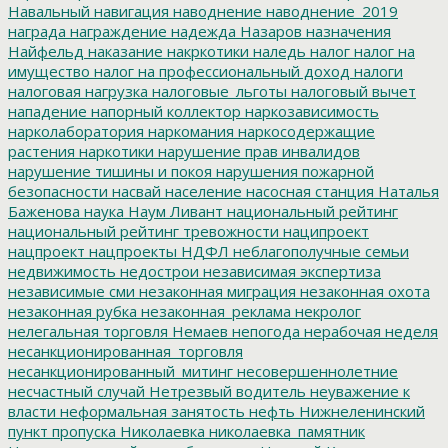
Навальный
навигация
наводнение
наводнение_2019
награда
награждение
надежда
Назаров
назначения
Найфельд
наказание
накркотики
наледь
налог
налог на
имущество
налог на профессиональный доход
налоги
налоговая нагрузка
налоговые_льготы
налоговый вычет
нападение
напорный коллектор
наркозависимость
нарколаборатория
наркомания
наркосодержащие
растения
наркотики
нарушение прав инвалидов
нарушение тишины и покоя
нарушения пожарной
безопасности
насвай
население
насосная станция
Наталья
Баженова
наука
Наум Ливант
национальный рейтинг
национальный рейтинг тревожности
наципроект
нацпроект
нацпроекты
НДФЛ
неблагополучные семьи
недвижимость
недострои
независимая экспертиза
независимые сми
незаконная миграция
незаконная охота
незаконная рубка
незаконная_реклама
некролог
нелегальная торговля
Немаев
непогода
нерабочая неделя
несанкционированная_торговля
несанкционированный_митинг
несовершеннолетние
несчастный случай
Нетрезвый водитель
неуважение к
власти
неформальная занятость
нефть
Нижнеленинский
пункт пропуска
Николаевка
николаевка_памятник