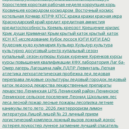
Коростелев
короткая рабочая неделя
коррупция
корь
Косвинцев
космодром
космодром_Восточный
космос
котельная
Кочмар
КПРФ
КПСС
кража
кражи
красная икра
Краснодарский край
кредит
кредитная амнистия
кредитоспособность
Кремль
креозот
Крещение
кризис
Крик души
Криминал
Крым
крытый каток
крытый_каток
КСН
КТ-исследование
Кубок лосося
КУГИ
КУГИ ЕАО
Кудесник
кудо
кулинария
Кульдкр
Кульдур
культура
культурно досуговый центр
купальный сезон
купальный_сезон
купюры
Кураж
курение
Куренков
курсы
курсы повышения квалификации
КФХ
лаборатория
Лаг ба-
Омер
лагерь
Лагошина
лайк
ЛДПР
Левинталь
Легкая
атлетика
легкоатлетическая пробежка
лед
ледовая
переправа
ледовые скульптуры
ледовый городок
ледовый
каток
ледоход
лекарства
лекарственные препараты
лекарство
Ленинская ЦРБ
Ленинский район
Ленинское
Ленинское сельское поселение
Леонид Школьник
лес
леса
лесной пожар
лесные пожары
лесопилка
летние
каникулы
лето
лето_2026
лжетерроризм
лимон
литература
Лицей
лицей № 23
личный прием
логистический комплеск
ложный вызов
ложный донос
лотерея
лоукостер
лунное затмение
лучший спасатель