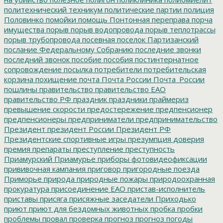
политехнический техникум
политические партии
полиция
Половинко
помойки
помощь
Понтонная переправа
порча
имущества
порыв
порыв водопровода
порыв теплотрассы
порыв трубопровода
посевная
поселок Партизанский
послание Федеральному Собранию
последние звонки
последний звонок
пособие
пособия
постинтернатное
сопровождение
посылка
потребители
потребительская
корзина
похищение
почта
Почта России
Почта_России
пошлины
правительство
правительство ЕАО
правительство РФ
праздник
праздники
праймериз
превышение скорости
предостережение
предпенсионер
предпенсионеры
предприниматели
предпринимательство
Президент
президент России
Президент РФ
Президентские спортивные игры
презумпция доверия
премия
препараты
преступление
преступность
Приамурский
Приамурье
приборы фотовидеофиксации
прививочная кампания
приговор
пригородные поезда
Приморье
природа
природные пожары
природоохранная
прокуратура
присоединение ЕАО
пристав-исполнитель
приставы
присяга
присяжные заседатели
Приходько
приют
приют для бездомных животных
пробка
пробки
проблемы
провал
проверка
прогноз
прогноз погоды