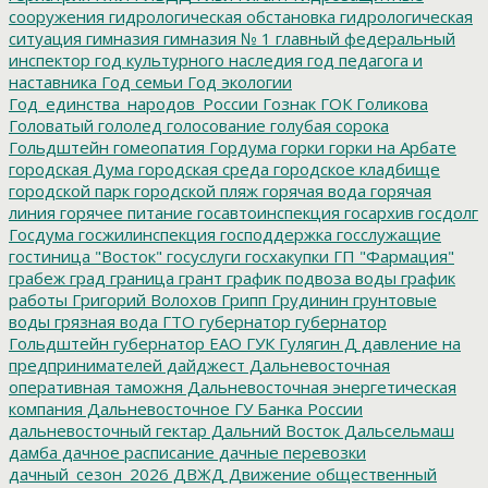
сооружения
гидрологическая обстановка
гидрологическая
ситуация
гимназия
гимназия № 1
главный федеральный
инспектор
год культурного наследия
год педагога и
наставника
Год семьи
Год экологии
Год_единства_народов_России
Гознак
ГОК
Голикова
Головатый
гололед
голосование
голубая сорока
Гольдштейн
гомеопатия
Гордума
горки
горки на Арбате
городская Дума
городская среда
городское кладбище
городской парк
городской пляж
горячая вода
горячая
линия
горячее питание
госавтоинспекция
госархив
госдолг
Госдума
госжилинспекция
господдержка
госслужащие
гостиница "Восток"
госуслуги
госхакупки
ГП "Фармация"
грабеж
град
граница
грант
график подвоза воды
график
работы
Григорий Волохов
Грипп
Грудинин
грунтовые
воды
грязная вода
ГТО
губернатор
губернатор
Гольдштейн
губернатор ЕАО
ГУК
Гулягин
Д
давление на
предпринимателей
дайджест
Дальневосточная
оперативная таможня
Дальневосточная энергетическая
компания
Дальневосточное ГУ Банка России
дальневосточный гектар
Дальний Восток
Дальсельмаш
дамба
дачное расписание
дачные перевозки
дачный_сезон_2026
ДВЖД
Движение общественный