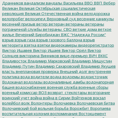
Дранников
вандализм
вандалы
Васильева
ВВО
ВВП
Вебер
Великан
Великая Октябрьская социалистическая
революция
Великая Отечественная война
велодорожка
велопробег
велосипед
Верховный суд
весенние каникулы
весенний призыв
ветер
ветеран
ветераны
ветераны
пограничной службы
ветераны_СВО
ветхие дома
ветхое
жилье
Вечерний Биробиджан
ВЖС "Надежда России"
взрыв
взрыв газа
взрыв газового баллона
взрыв
метеорита
взятка
взятки
видеокамеры
видеорегистратор
Виктор Ишавев
Виктор Ишаев
Виктор Орёл
Виктор
Солнцев
викторина
Винников
вице-премьер
ВИЧ
ВККС
Владивосток
Владимир Марковский
Владимир Мишустин
Владимир Путин
Владимир Сахаровский
Владимир Якушев
власть
внеплановая проверка
Внешний долг
внутренняя
политика
вода
водители
водка
водоемы
водоисточник
Водоканал
водолазы
водоналивные дамбы
водонапорная
башня
водоснабжение
военная служба
военные сборы
военный комиссар
ВОЗ
возврат_стеклотары
возгорание
воинский учет
война
война в Сирии
Войтенков
вокзал
волейбол
волк
Волонтеры
Волочаевка
Волочаевская битва
Волочаевский бой
вольная борьба
Ворожбит
Воропаева
воспитательная колония
воспоминания
Востокцемент