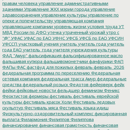
правам человека
управление административными
зданиями
Управление ЖКХ мэрии города
управление
здравоохранения
управление культуры
управление по
опеке и попечительству
управляющая компания
управляющие компании
уровень жизни
условия труда
УТ
МВД России по ДФО
утечка
утраченный урожай
утро с
"@"
УФАС
УФАС по ЕАО
УФНС
УФСБ
УФСБ по ЕАО
УФСИН
УФССП
участковый
учения
учитель
учитель года
учитель
года ЕАО
учитель_года
учителя
учреждения культуры
ФАД "Амур"
фальсификация
фальсифицированное масло
фальшивая купюра
фальшивомонетчики
фанфурики
ФАП
ФАПы
ФАС
фастфуд для пожилых
февраль
февраль_2026
федеральная программа по переселению
Федеральная
сетевая компания
федеральная трасса Амур
федеральные
средства
федеральный розыск
Федотов
фейерверк
фейк
фейки
фейковые новости
фельдшер
феминизм
Феникс
Феоктистов
фермеры
фестиваль
фестиваль еврейской
культуры
фестиваль красок Холи
Фестиваль ледовых
скульптур
Фестиваль мяса
Фестиваль языка идиш
Физкультурно-оздоровительный комплекс
фиксированная
выплата
Филармония
Филиппов
Филиппова
финансирование
финансовая грамотность
финансовая