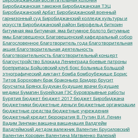
Биробиджанская таможня
Биробиджанская ТЭЦ
Биробиджанский Арбат
Биробиджанский военный
гарнизонный суд
Биробиджанский колледж культуры и
искусств
Биробиджанский район
Бирофельд
биткоин
битумная яма
битумная_яма
битумное болото
битумные
ямы
Благовещенск
Благовещенский кафедральный собор
Благословенное
благотворитель года
благотворительная
акция
благотворительная деятельность
благотворительность
благотворительный концерт
благоустройство
Блокада Ленинграда
боевые патроны
боеприпасы
Бойцовский клуб
бокс
больница
большой
этнографический диктант
бомба
бомбоубежище
Борис
Титов
Борохович
брак
браконьер
Бридер
брусит
брусчатка
Брянск
Будукан
будущие врачи
будущие
медики
Бумагин
Бурейская ГЭС
буровзрывные работы
Бурятия
Бюджет
бюджет 2017
бюджет Биробиджана
бюджетники
бюджетные деньги
бюджетные организации
бюджетные средства
бюджетные учреждения
бюджетный кредит
бюрократия
В. Путин
В.И. Ленин
Вадим Зингман
вакцина
вакцинация
Валдгейм
Валдгеймский детдом
валежник
Валентин Брусиловский
Валентин Коровин
Валентина Матвиенко
Валерий