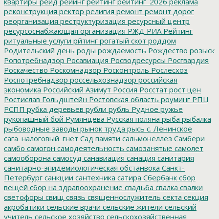
квартиры
рейд
рейинг
рейтинг
рейтинг_2026
реклама
реконструкция
ректор
религия
ремонт
ремонт дорог
реорганизация
реструктуризация
ресурсный центр
ресурсоснабжающая организация
РЖД
РИА Рейтинг
ритуальные услуги
рйтинг
рогатый скот
роддом
Родительский день
роды
рождаемость
Рождество
розыск
Ропотребнадзор
Росавиация
Росводресурсы
Росгвардия
Роскачество
Роскомнадзор
Росконтроль
Рослесхоз
Роспотребнадзор
россельхознадзор
российская
экономика
Российский Азимут
Россия
Росстат
рост цен
Ростислав Гольдштейн
Ростовская область
роуминг
РПЦ
РСПП
рубка деревьев
рубли
рубль
Рудное
ружье
рукопашный бой
Румянцева
Русская поляна
рыба
рыбалка
рыбоводные заводы
рынок труда
рысь
с. Ленинское
сага_налоговый_гнет
Сад памяти
сальмонеллез
Самбери
самбо
самогон
самодеятельность
самозанятые
самолет
самооборона
самосуд
санавиация
санация
санитария
санитарно-эпидемиологическая обстанвока
Санкт-
Петербург
санкции
сантехника
сатира
Сбербанк
сбор
вещей
сбор на здравоохранение
свадьба
свалка
свалки
светофоры
свищ
связь
священнослужитель
секта
секция
акробатики
сельские врачи
сельские жители
сельский
учитель
сельское хозяйство
сельскохозяйственная