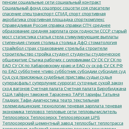
пенсии
социальные сети
социальный контракт
Социальный фонд
соцопрос
соцсети
соя
спасатели
спасение
спецтранспорт
СПИД
спорт
спортивная
акробатика
спортивная площадка
спорткомплекс
Справедливая Россия
справка
справки
СПЧ
среднее
образование
средняя зарплата
срок годности
СССР
старый
мост
статистика
статья
стела
стимулирующие выплаты
стипендия
стихия
столица
столица ДфО
стоматология
страйкбол
страх
страхование
стрельба
строители
строительство
стройка
студент
студенты
студенческое
общежитие
Стычка рабочих с силовиками
СУ СК
СУ СК по
ЕАО
СУ СК по Хабаровскому краю и ЕАО
су ск рф
СУ СК РФ
по ЕАО
субботнее чтиво
субботник
субсидии
субсидия
суд
Суд
суд присяжных
судебные приставы
судьи
судья
суперасфальт
суперлуние
суррогат
суточные
сухой закон
сход вагонов
Счетная палата
Счетная палата Биробиджана
США
тайфун
таможня
Тарасенко
ТАРИ
тарифы
Татьяна
Гладких
Тафи-диагностика
театр
текстильная
телемедицинские технологии
теневая зарплата
теневая
экономика
тепловоз
тепловые сети
тепловычислитель
Теплоозёрск
Теплоозерск
Теплоозёрская ЦРБ
Теплоозерский цементный завод
теплосбыт
теплотрасса
территория действий
терроризм
техника
технологии