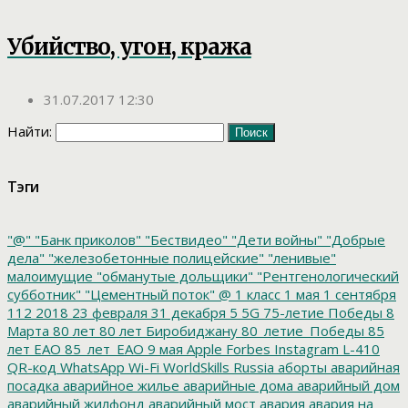
Убийство, угон, кража
31.07.2017 12:30
Найти:
Тэги
"@"
"Банк приколов"
"Бествидео"
"Дети войны"
"Добрые
дела"
"железобетонные полицейские"
"ленивые"
малоимущие
"обманутые дольщики"
"Рентгенологический
субботник"
"Цементный поток"
@
1 класс
1 мая
1 сентября
112
2018
23 февраля
31 декабря
5
5G
75-летие Победы
8
Марта
80 лет
80 лет Биробиджану
80_летие_Победы
85
лет ЕАО
85_лет_ЕАО
9 мая
Apple
Forbes
Instagram
L-410
QR-код
WhatsApp
Wi-Fi
WorldSkills Russia
аборты
аварийная
посадка
аварийное жилье
аварийные дома
аварийный дом
аварийный жилфонд
аварийный мост
авария
авария на