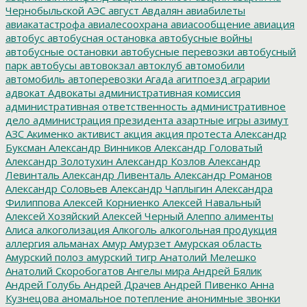
Чернобыльской АЭС
август
Авдалян
авиабилеты
авиакатастрофа
авиалесоохрана
авиасообщение
авиация
автобус
автобусная остановка
автобусные войны
автобусные остановки
автобусные перевозки
автобусный
парк
автобусы
автовокзал
автоклуб
автомобили
автомобиль
автоперевозки
Агада
агитпоезд
аграрии
адвокат
Адвокаты
административная комиссия
административная ответственность
административное
дело
администрация президента
азартные игры
азимут
АЗС
Акименко
активист
акция
акция протеста
Александр
Буксман
Александр Винников
Александр Головатый
Александр Золотухин
Александр Козлов
Александр
Левинталь
Александр Ливенталь
Александр Романов
Александр Соловьев
Александр Чаплыгин
Александра
Филиппова
Алексей Корниенко
Алексей Навальный
Алексей Хозяйский
Алексей Черный
Алеппо
алименты
Алиса
алкоголизация
Алкоголь
алкогольная продукция
аллергия
альманах
Амур
Амурзет
Амурская область
Амурский полоз
амурский тигр
Анатолий Мелешко
Анатолий Скоробогатов
Ангелы мира
Андрей Бялик
Андрей Голубь
Андрей Драчев
Андрей Пивенко
Анна
Кузнецова
аномальное потепление
анонимные звонки