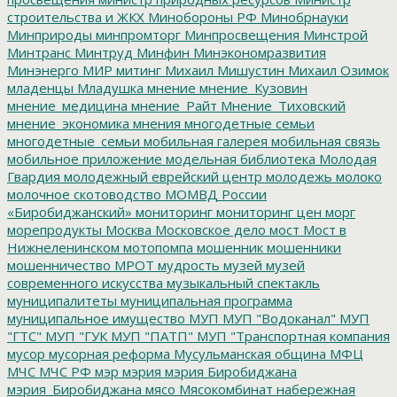
строительства и ЖКХ
Минобороны РФ
Минобрнауки
Минприроды
минпромторг
Минпросвещения
Минстрой
Минтранс
Минтруд
Минфин
Минэкономразвития
Минэнерго
МИР
митинг
Михаил Мишустин
Михаил Озимок
младенцы
Младушка
мнение
мнение_Кузовин
мнение_медицина
мнение_Райт
Мнение_Тиховский
мнение_экономика
мнения
многодетные семьи
многодетные_семьи
мобильная галерея
мобильная связь
мобильное приложение
модельная библиотека
Молодая
Гвардия
молодежный еврейский центр
молодежь
молоко
молочное скотоводство
МОМВД России
«Биробиджанский»
мониторинг
мониторинг цен
морг
морепродукты
Москва
Московское дело
мост
Мост в
Нижнеленинском
мотопомпа
мошенник
мошенники
мошенничество
МРОТ
мудрость
музей
музей
современного искусства
музыкальный спектакль
муниципалитеты
муниципальная программа
муниципальное имущество
МУП
МУП "Водоканал"
МУП
"ГТС"
МУП "ГУК
МУП "ПАТП"
МУП "Транспортная компания
мусор
мусорная реформа
Мусульманская община
МФЦ
МЧС
МЧС РФ
мэр
мэрия
мэрия Биробиджана
мэрия_Биробиджана
мясо
Мясокомбинат
набережная