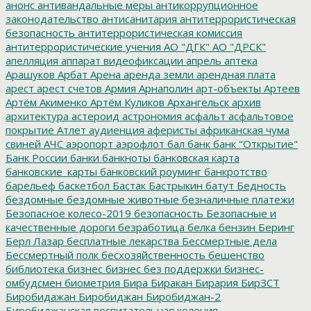
анонс
антивандальные меры
антикоррупционное
законодательство
антисанитария
антитеррористическая
безопасность
антитеррористическая комиссия
антитеррористические учения
АО "ДГК"
АО "ДРСК"
апелляция
аппарат видеофиксации
апрель
аптека
Арашуков
Арбат
Арена
аренда земли
арендная плата
арест
арест счетов
Армия
Арнаполин
арт-объекты
Артеев
Артём Акименко
Артём Куликов
Архангельск
архив
архитектура
астероид
астрономия
асфальт
асфальтовое
покрытие
Атлет
аудиенция
аферисты
африканская чума
свиней
АЧС
аэропорт
аэрофлот
бал
банк
банк "Открытие"
Банк России
банки
банкноты
банковская карта
банковские_карты
банковский роуминг
банкротство
барельеф
баскетбол
Бастак
Бастрыкин
батут
Бедность
бездомные
бездомные животные
безналичные платежи
Безопасное колесо-2019
безопасность
Безопасные и
качественные дороги
безработица
белка
бензин
Беринг
Берл Лазар
бесплатные лекарства
Бессмертные дела
Бессмертный полк
бесхозяйственность
бешенство
библиотека
бизнес
бизнес без поддержки
бизнес-
омбудсмен
биометрия
Бира
Биракан
Бирария
БирЗСТ
Биробидажан
Биробиджан
Биробиджан-2
Биробиджанская воспитательная колония