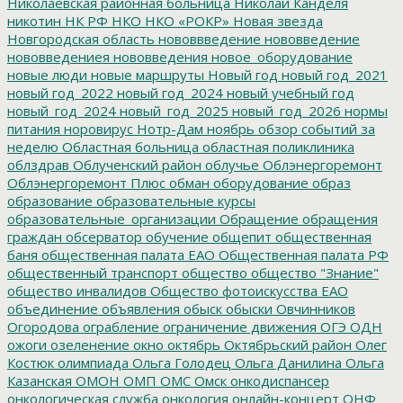
Николаевская районная больница
Николай Канделя
никотин
НК РФ
НКО
НКО «РОКР»
Новая звезда
Новгородская область
нововвведение
нововведение
нововведениея
нововведения
новое_оборудование
новые люди
новые маршруты
Новый год
новый год_2021
новый год_2022
новый год_2024
новый учебный год
новый_год_2024
новый_год_2025
новый_год_2026
нормы
питания
норовирус
Нотр-Дам
ноябрь
обзор событий за
неделю
Областная больница
областная поликлиника
облздрав
Облученский район
облучье
Облэнергоремонт
Облэнергоремонт Плюс
обман
оборудование
образ
образование
образовательные курсы
образовательные_организации
Обращение
обращения
граждан
обсерватор
обучение
общепит
общественная
баня
общественная палата ЕАО
Общественная палата РФ
общественный транспорт
общество
общество "Знание"
общество инвалидов
Общество фотоискусства ЕАО
объединение
объявления
обыск
обыски
Овчинников
Огородова
ограбление
ограничение движения
ОГЭ
ОДН
ожоги
озеленение
окно
октябрь
Октябрьский район
Олег
Костюк
олимпиада
Ольга Голодец
Ольга Данилина
Ольга
Казанская
ОМОН
ОМП
ОМС
Омск
онкодиспансер
онкологическая служба
онкология
онлайн-концерт
ОНФ