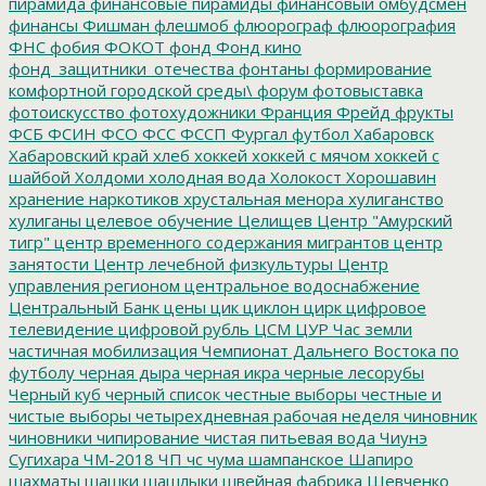
пирамида
финансовые пирамиды
финансовый омбудсмен
финансы
Фишман
флешмоб
флюорограф
флюорография
ФНС
фобия
ФОКОТ
фонд
Фонд кино
фонд_защитники_отечества
фонтаны
формирование
комфортной городской среды\
форум
фотовыставка
фотоискусство
фотохудожники
Франция
Фрейд
фрукты
ФСБ
ФСИН
ФСО
ФСС
ФССП
Фургал
футбол
Хабаровск
Хабаровский край
хлеб
хоккей
хоккей с мячом
хоккей с
шайбой
Холдоми
холодная вода
Холокост
Хорошавин
хранение наркотиков
хрустальная менора
хулиганство
хулиганы
целевое обучение
Целищев
Центр "Амурский
тигр"
центр временного содержания мигрантов
центр
занятости
Центр лечебной физкультуры
Центр
управления регионом
центральное водоснабжение
Центральный Банк
цены
цик
циклон
цирк
цифровое
телевидение
цифровой рубль
ЦСМ
ЦУР
Час земли
частичная мобилизация
Чемпионат Дальнего Востока по
футболу
черная дыра
черная икра
черные лесорубы
Черный куб
черный список
честные выборы
честные и
чистые выборы
четырехдневная рабочая неделя
чиновник
чиновники
чипирование
чистая питьевая вода
Чиунэ
Сугихара
ЧМ-2018
ЧП
чс
чума
шампанское
Шапиро
шахматы
шашки
шашлыки
швейная фабрика
Шевченко