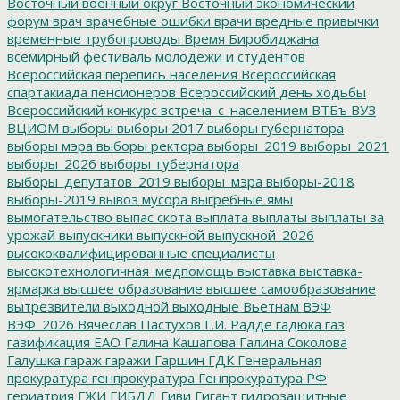
Восточный военный округ
Восточный экономический
форум
врач
врачебные ошибки
врачи
вредные привычки
временные трубопроводы
Время Биробиджана
всемирный фестиваль молодежи и студентов
Всероссийская перепись населения
Всероссийская
спартакиада пенсионеров
Всероссийский день ходьбы
Всероссийский конкурс
встреча_с_населением
ВТБъ
ВУЗ
ВЦИОМ
выборы
выборы 2017
выборы губернатора
выборы мэра
выборы ректора
выборы_2019
выборы_2021
выборы_2026
выборы_губернатора
выборы_депутатов_2019
выборы_мэра
выборы-2018
выборы-2019
вывоз мусора
выгребные ямы
вымогательство
выпас скота
выплата
выплаты
выплаты за
урожай
выпускники
выпускной
выпускной_2026
высококвалифицированные специалисты
высокотехнологичная_медпомощь
выставка
выставка-
ярмарка
высшее образование
высшее самообразование
вытрезвители
выходной
выходные
Вьетнам
ВЭФ
ВЭФ_2026
Вячеслав Пастухов
Г.И. Радде
гадюка
газ
газификация ЕАО
Галина Кашапова
Галина Соколова
Галушка
гараж
гаражи
Гаршин
ГДК
Генеральная
прокуратура
генпрокуратура
Генпрокуратура РФ
гериатрия
ГЖИ
ГИБДД
Гиви
Гигант
гидрозащитные