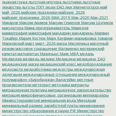
лыжная гонка
льготная ипотека
льготники
льготные
лекарства
льготы
ЛЭП
люди ЕАО
люк
Магнитогорск
май
май_2026
майские праздники
майские_2026
майские_праздники_2026
МАК-2019
Мак-2020
Мак-2021
Макаров
Максим Акимов
Максим Семенов
Максим Шупиков
макулатура
Мама-предприниматель
Мамедов
маммография
мамография
мандарин
мандарины
Марвин
Токайер
Мария Костюк
Марк Кауфман
маркировка товаров
Марковский
март
март_2026
маска
Масленица
масочный
режим
массовое сокращение
Матвиенко
материнский
капитал
маткапитал
Махинько
Маяк
МВД
медаль
Медведев
медведь
медики
Медицина
медицина_ЕАО
медицинские маски
медицинский класс
медоборудование
медосмотр
медработники
медсестры
международная
делегация
международные отношения
международный
полумарафон «Биробиджан-Валдгейм»
местные
производители
метеорит
методика
мигранты
миграционная политика
миграционное законодательство
миграция
микрофинансовые_организации
миллиардеры
Минвостокразвития
минеральная вода
Минздрав
минимальный размер заработной платы
минирование
министерство образования и науки РФ
Министерство
просвещения
министр природных ресурсов
Министр