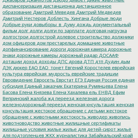
диспансеризация
дистанционка
дистанционное
образование
Дмитрий Меведев
Дмитрий Медведев
Дмитрий Нестеров
Доблесть_Хингана
Добрые люди
Добрые руки
довыборы_в_Думу
дождь
документальный
фильм
долг
долги
долги по зарплате
долговая нагрузка
долгострои
долгострой
долевое строительство
должники
дом офицеров
дом престарелых
домашние животные
допфинансирование
дороги
дорожная камера
дорожные
знаки
дорожные камеры
дорожный радар
ДОСААФ
дотации
доход
доходы
ДПС
дрова
ДТП
дтп
Дудин
дым
ДЭК
дюкер
ЕАО
ЕАО_тонет
Евгений Коростелев
еврейская
культура
еврейская_мудрость
еврейские традиции
Евровидение
Евросеть
Еврстат
ЕГЭ
Единая Россия
единая
субсидия
Единый заказчик
Екатерина Румянцева
Елена
Басова
Елена Князева
Елена Хахалева
ель
ЕНВД
Ефим
Вепринский
жалоба
жд переезд
железная дорога
железнодорожный переезд
женская кнсультация
женская
консультация
жестокое обращение с детьми
жестокое
обращение с животными
жестокость
живодер
живопись
животноводство
животные
жилищные сертификаты
жилищные условия
жилье
жилье для детей-сирот
жильё
для подтопленцев
ЖКХ
журналистика
Забайкальский край