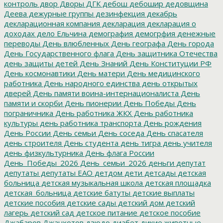
контроль
двор
Дворы
ДГК
дебош
дебошир
дедовщина
Деева
дежурные группы
дезинфекция
декабрь
декларационная компания
декларация
декларация о
доходах
дело Ельчина
демография
демогрфия
денежные
переводы
День влюбленных
День географа
День города
День Государственного флага
День защитника Отечества
день защиты детей
День Знаний
День Конституции РФ
День космонавтики
День матери
День медицинского
работника
День народного единства
день открытых
дверей
День памяти воина-интернационалиста
День
памяти и скорби
День пионерии
День Победы
День
пограничника
День работника ЖКХ
День работника
культуры
день работника транспорта
День рождения
День России
День семьи
День соседа
День спасателя
день строителя
День студента
день тигра
день учителя
день физкультурника
День флага России
День_Победы_2026
День_семьи_2026
деньги
депутат
депутаты
депутаты ЕАО
детдом
дети
детсады
детская
больница
детская музыкальная школа
детская площадка
детская_больница
детские батуты
детские выплаты
детские пособия
детские сады
детский дом
детский
лагерь
детский сад
детское питание
детское пособие
Джабаров
Джанхотов
дзюдо
диабет
дикие животные