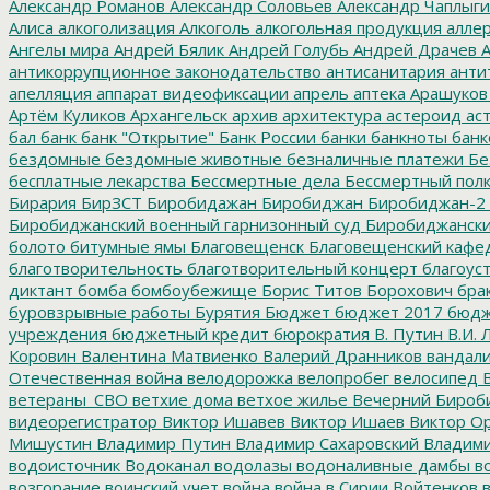
Александр Романов
Александр Соловьев
Александр Чаплыг
Алиса
алкоголизация
Алкоголь
алкогольная продукция
аллер
Ангелы мира
Андрей Бялик
Андрей Голубь
Андрей Драчев
А
антикоррупционное законодательство
антисанитария
анти
апелляция
аппарат видеофиксации
апрель
аптека
Арашуков
Артём Куликов
Архангельск
архив
архитектура
астероид
ас
бал
банк
банк "Открытие"
Банк России
банки
банкноты
банк
бездомные
бездомные животные
безналичные платежи
Бе
бесплатные лекарства
Бессмертные дела
Бессмертный пол
Бирария
БирЗСТ
Биробидажан
Биробиджан
Биробиджан-2
Биробиджанский военный гарнизонный суд
Биробиджанский
болото
битумные ямы
Благовещенск
Благовещенский кафе
благотворительность
благотворительный концерт
благоус
диктант
бомба
бомбоубежище
Борис Титов
Борохович
бра
буровзрывные работы
Бурятия
Бюджет
бюджет 2017
бюдж
учреждения
бюджетный кредит
бюрократия
В. Путин
В.И. 
Коровин
Валентина Матвиенко
Валерий Дранников
вандал
Отечественная война
велодорожка
велопробег
велосипед
В
ветераны_СВО
ветхие дома
ветхое жилье
Вечерний Бироб
видеорегистратор
Виктор Ишавев
Виктор Ишаев
Виктор О
Мишустин
Владимир Путин
Владимир Сахаровский
Владими
водоисточник
Водоканал
водолазы
водоналивные дамбы
во
возгорание
воинский учет
война
война в Сирии
Войтенков
в