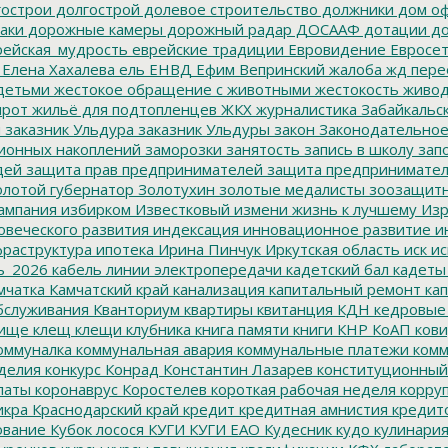
острои
долгострой
долевое строительство
должники
дом о
аки
дорожные камеры
дорожный радар
ДОСААФ
дотации
до
ейская_мудрость
еврейские традиции
Евровидение
Евросе
Елена Хахалева
ель
ЕНВД
Ефим Вепринский
жалоба
жд пере
детьми
жестокое обращение с животными
жестокость
живо
ирот
жильё для подтопленцев
ЖКХ
журналистика
Забайкальск
м
заказник Ульдура
заказник Ульдуры
закон
Законодательное
ионных накоплений
заморозки
занятость
запись в школу
запо
дей
защита прав предпринимателей
защита предпринимате
лотой губернатор
Золотухин
золотые медалисты
зоозащит
ампания
избирком
Известковый
измени жизнь к лучшему
Изр
овеческого развития
индексация
инновационное развитие
ин
раструктура
ипотека
Ирина Пинчук
Иркутская область
иск
ис
ь_2026
кабель линии электропередачи
кадетский бал
кадеты
мчатка
Камчатский край
канализация
капитальный ремонт
кап
бслуживания
Кванториум
квартиры
квитанция
КДН
кедровые
ище
клещ
клещи
клубника
книга памяти
книги
КНР
КоАП
кови
оммуналка
коммунальная авария
коммунальные платежи
комм
делия
конкурс
Конрад
Константин Лазарев
конституционный
латы
коронаврус
Коростелев
короткая рабочая неделя
корру
икра
Краснодарский край
кредит
кредитная амнистия
кредит
ование
Кубок лосося
КУГИ
КУГИ ЕАО
Кудесник
кудо
кулинари