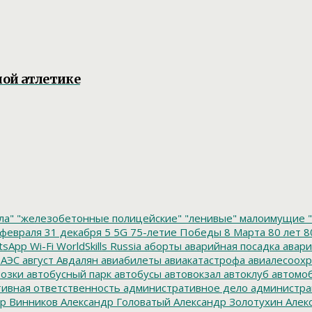
ой атлетике
ла"
"железобетонные полицейские"
"ленивые" малоимущие
"
февраля
31 декабря
5
5G
75-летие Победы
8 Марта
80 лет
8
tsApp
Wi-Fi
WorldSkills Russia
аборты
аварийная посадка
авари
 АЭС
август
Авдалян
авиабилеты
авиакатастрофа
авиалесоохр
озки
автобусный парк
автобусы
автовокзал
автоклуб
автомо
ивная ответственность
административное дело
администра
р Винников
Александр Головатый
Александр Золотухин
Алек