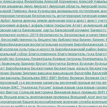
ин
Александра Филиппова
Алексей Корниенко
Алексей Наваль
гия
альманах
Амур
Амурзет
Амурская область
Амурский поло
ндрей Пивенко
Анна Кузнецова
аномальное потепление
ано
террористическая безопасность
антитеррористическая коми
Арбат
Арена
аренда земли
арендная плата
арест
арест счет
трономия
асфальт
асфальтовое покрытие
Атлет
аудиенция
аф
овская карта
банковские_карты
банковский роуминг
банкротс
зопасное колесо-2019
безопасность
Безопасные и качестве
к
бесхозяйственность
бешенство
библиотека
бизнес
бизнес 
Биробиджанская воспитательная колония
Биробиджанская т
 колледж культуры и искусств
Биробиджанский район
Биро
дральный собор
Благословенное
благотворитель года
благот
тройство
Блокада Ленинграда
боевые патроны
боеприпасы
Б
к
браконьер
Бридер
брусит
брусчатка
Брянск
Будукан
будущи
ет Биробиджана
бюджетники
бюджетные деньги
бюджетны
Ленин
Вадим Зингман
вакцина
вакцинация
Валдгейм
Валдгей
изм
вандалы
Васильева
ВВО
ВВП
Вебер
Великан
Великая Окт
ерховный суд
весенние каникулы
весенний призыв
ветер
ве
иджан
ВЖС "Надежда России"
взрыв
взрыв газа
взрыв газово
рёл
Виктор Солнцев
викторина
Винников
вице-премьер
ВИЧ
р Якушев
власть
внеплановая проверка
Внешний долг
внутр
донапорная башня
водоснабжение
военная служба
военные
окзал
волейбол
волк
Волонтеры
Волочаевка
Волочаевская б