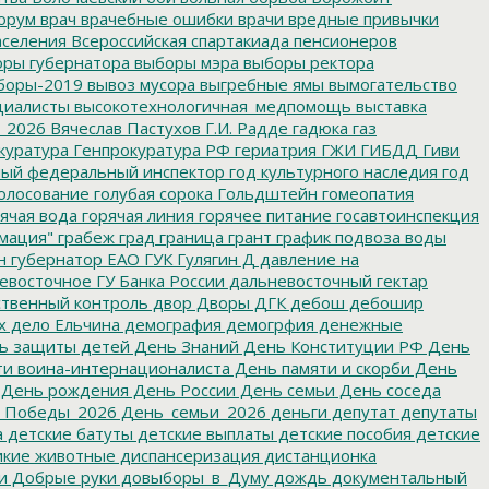
орум
врач
врачебные ошибки
врачи
вредные привычки
аселения
Всероссийская спартакиада пенсионеров
ры губернатора
выборы мэра
выборы ректора
боры-2019
вывоз мусора
выгребные ямы
вымогательство
циалисты
высокотехнологичная_медпомощь
выставка
_2026
Вячеслав Пастухов
Г.И. Радде
гадюка
газ
куратура
Генпрокуратура РФ
гериатрия
ГЖИ
ГИБДД
Гиви
ный федеральный инспектор
год культурного наследия
год
олосование
голубая сорока
Гольдштейн
гомеопатия
ячая вода
горячая линия
горячее питание
госавтоинспекция
мация"
грабеж
град
граница
грант
график подвоза воды
н
губернатор ЕАО
ГУК
Гулягин
Д
давление на
восточное ГУ Банка России
дальневосточный гектар
твенный контроль
двор
Дворы
ДГК
дебош
дебошир
х
дело Ельчина
демография
демогрфия
денежные
ь защиты детей
День Знаний
День Конституции РФ
День
и воина-интернационалиста
День памяти и скорби
День
День рождения
День России
День семьи
День соседа
_Победы_2026
День_семьи_2026
деньги
депутат
депутаты
а
детские батуты
детские выплаты
детские пособия
детские
кие животные
диспансеризация
дистанционка
и
Добрые руки
довыборы_в_Думу
дождь
документальный