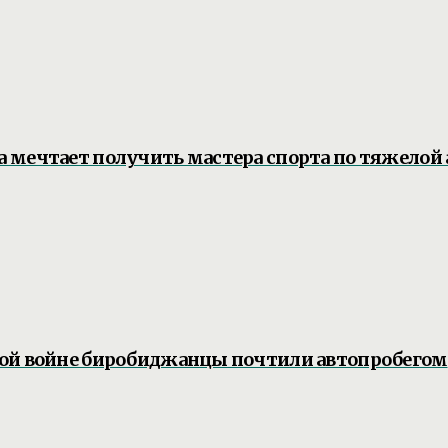
 мечтает получить мастера спорта по тяжелой 
ной войне биробиджанцы почтили автопробегом