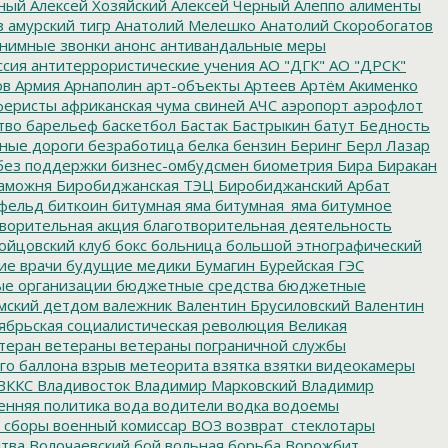
ный
Алексей Хозяйский
Алексей Черный
Алеппо
алименты
з
амурский тигр
Анатолий Мелешко
Анатолий Скоробогатов
нимные звонки
анонс
антивандальные меры
ссия
антитеррористические учения
АО "ДГК"
АО "ДРСК"
ов
Армия
Арнаполин
арт-объекты
Артеев
Артём Акименко
еристы
африканская чума свиней
АЧС
аэропорт
аэрофлот
тво
барельеф
баскетбол
Бастак
Бастрыкин
батут
Бедность
нные дороги
безработица
белка
бензин
Беринг
Берл Лазар
без поддержки
бизнес-омбудсмен
биометрия
Бира
Биракан
аможня
Биробиджанская ТЭЦ
Биробиджанский Арбат
фельд
биткоин
битумная яма
битумная_яма
битумное
ворительная акция
благотворительная деятельность
ойцовский клуб
бокс
больница
большой этнографический
е врачи
будущие медики
Бумагин
Бурейская ГЭС
е организации
бюджетные средства
бюджетные
мский детдом
валежник
Валентин Брусиловский
Валентин
ябрьская социалистическая революция
Великая
теран
ветераны
ветераны пограничной службы
го баллона
взрыв метеорита
взятка
взятки
видеокамеры
ВККС
Владивосток
Владимир Марковский
Владимир
енняя политика
вода
водители
водка
водоемы
 сборы
военный комиссар
ВОЗ
возврат_стеклотары
итва
Волочаевский бой
вольная борьба
Ворожбит