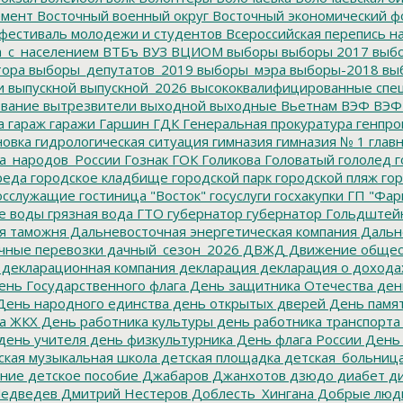
емент
Восточный военный округ
Восточный экономический ф
фестиваль молодежи и студентов
Всероссийская перепись н
а_с_населением
ВТБъ
ВУЗ
ВЦИОМ
выборы
выборы 2017
выбо
тора
выборы_депутатов_2019
выборы_мэра
выборы-2018
вы
и
выпускной
выпускной_2026
высококвалифицированные спе
вание
вытрезвители
выходной
выходные
Вьетнам
ВЭФ
ВЭФ
а
гараж
гаражи
Гаршин
ГДК
Генеральная прокуратура
генпро
новка
гидрологическая ситуация
гимназия
гимназия № 1
глав
а_народов_России
Гознак
ГОК
Голикова
Головатый
гололед
г
реда
городское кладбище
городской парк
городской пляж
гор
осслужащие
гостиница "Восток"
госуслуги
госхакупки
ГП "Фар
е воды
грязная вода
ГТО
губернатор
губернатор Гольдштей
я таможня
Дальневосточная энергетическая компания
Дальне
чные перевозки
дачный_сезон_2026
ДВЖД
Движение общес
декларационная компания
декларация
декларация о дохода
нь Государственного флага
День защитника Отечества
ден
ень народного единства
день открытых дверей
День памят
а ЖКХ
День работника культуры
день работника транспорта
день учителя
день физкультурника
День флага России
День
ская музыкальная школа
детская площадка
детская_больниц
ание
детское пособие
Джабаров
Джанхотов
дзюдо
диабет
ди
едведев
Дмитрий Нестеров
Доблесть_Хингана
Добрые люд