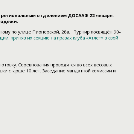
с региональным отделением ДОСААФ 22 января.
лодежи.
нному по улице Пионерской, 28а. Турнир посвящён 90-
ии, приняв их секцию на правах клуба «Атлет» в свой
товку. Соревнования проводятся во всех весовых
ушки старше 10 лет. Заседание мандатной комиссии и