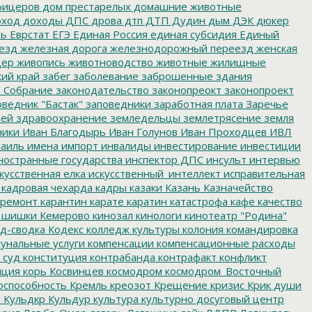
фицеров
дом престарелых
домашние животные
ход
доходы
ДПС
дрова
дтп
ДТП
Дудин
дым
ДЭК
дюкер
ть
Еврстат
ЕГЭ
Единая Россия
единая субсидия
Единый
езд
железная дорога
железнодорожный переезд
женская
дер
живопись
животноводство
животные
жилищные
ий край
забег
заболевание
заброшенные здания
 Собрание
законодательство
законопреокт
законопроект
ведник "Бастак"
заповедники
заработная плата
Заречье
лей
здравоохранение
земледельцы
землетрясение
земля
ники
Иван Благодырь
Иван Голунов
Иван Проходцев
ИВЛ
аиль
имена
импорт
инвалиды
инвестирование
инвестиции
остранные государства
инспектор ДПС
инсульт
интервью
кусственная елка
искусственный_интеллект
исправительная
кадровая чехарда
кадры
казаки
Казань
Казначейство
ремонт
карантин
карате
каратин
катастрофа
кафе
качество
 шишки
Кемерово
кинозал
кинологи
кинотеатр "Родина"
д-сводка
Кодекс
колледж культуры
колония
командировка
унальные услуги
компенсации
компенсационные расходы
 суд
конституция
контрабанда
контрафакт
конфликт
пция
корь
Косвинцев
космодром
космодром_Восточный
оспособность
Кремль
креозот
Крещение
кризис
Крик души
я
Кульдкр
Кульдур
культура
культурно досуговый центр