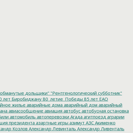
обманутые дольщики"
"Рентгенологический субботник"
0 лет Биробиджану
80_летие_Победы
85 лет ЕАО
йное жилье
аварийные дома
аварийный дом
аварийный
ана
авиасообщение
авиация
автобус
автобусная остановка
били
автомобиль
автоперевозки
Агада
агитпоезд
аграрии
ция президента
азартные игры
азимут
АЗС
Акименко
сандр Козлов
Александр Левинталь
Александр Ливенталь