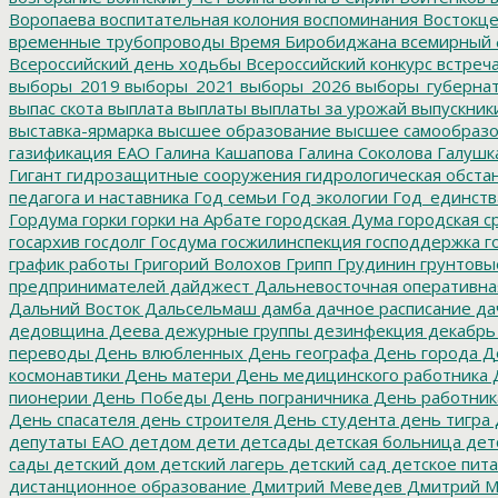
Воропаева
воспитательная колония
воспоминания
Востокц
временные трубопроводы
Время Биробиджана
всемирный 
Всероссийский день ходьбы
Всероссийский конкурс
встреч
выборы_2019
выборы_2021
выборы_2026
выборы_губерна
выпас скота
выплата
выплаты
выплаты за урожай
выпускник
выставка-ярмарка
высшее образование
высшее самообразо
газификация ЕАО
Галина Кашапова
Галина Соколова
Галушк
Гигант
гидрозащитные сооружения
гидрологическая обста
педагога и наставника
Год семьи
Год экологии
Год_единств
Гордума
горки
горки на Арбате
городская Дума
городская с
госархив
госдолг
Госдума
госжилинспекция
господдержка
г
график работы
Григорий Волохов
Грипп
Грудинин
грунтовы
предпринимателей
дайджест
Дальневосточная оперативна
Дальний Восток
Дальсельмаш
дамба
дачное расписание
да
дедовщина
Деева
дежурные группы
дезинфекция
декабрь
переводы
День влюбленных
День географа
День города
Де
космонавтики
День матери
День медицинского работника
Д
пионерии
День Победы
День пограничника
День работник
День спасателя
день строителя
День студента
день тигра
депутаты ЕАО
детдом
дети
детсады
детская больница
дет
сады
детский дом
детский лагерь
детский сад
детское пит
дистанционное образование
Дмитрий Меведев
Дмитрий М