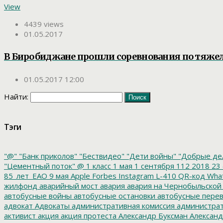
View
4439 views
01.05.2017
В Биробиджане прошли соревнования по тяжел
01.05.2017 12:00
Найти:
Тэги
"@"
"Банк приколов"
"Бествидео"
"Дети войны"
"Добрые де
"Цементный поток"
@
1 класс
1 мая
1 сентября
112
2018
23 
85_лет_ЕАО
9 мая
Apple
Forbes
Instagram
L-410
QR-код
Wha
жилфонд
аварийный мост
авария
авария на Чернобыльской
автобусные войны
автобусные остановки
автобусные перев
адвокат
Адвокаты
административная комиссия
администрат
активист
акция
акция протеста
Александр Буксман
Александ