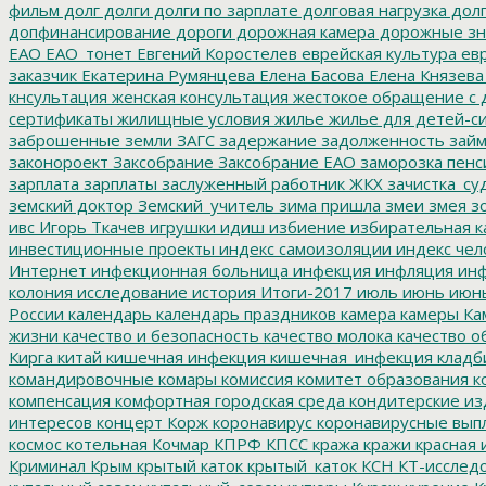
фильм
долг
долги
долги по зарплате
долговая нагрузка
долг
допфинансирование
дороги
дорожная камера
дорожные зн
ЕАО
ЕАО_тонет
Евгений Коростелев
еврейская культура
евр
заказчик
Екатерина Румянцева
Елена Басова
Елена Князева
кнсультация
женская консультация
жестокое обращение с 
сертификаты
жилищные условия
жилье
жилье для детей-с
заброшенные земли
ЗАГС
задержание
задолженность
зай
законороект
Заксобрание
Заксобрание ЕАО
заморозка пенс
зарплата
зарплаты
заслуженный работник ЖКХ
зачистка_су
земский доктор
Земский_учитель
зима пришла
змеи
змея
зо
ивс
Игорь Ткачев
игрушки
идиш
избиение
избирательная к
инвестиционные проекты
индекс самоизоляции
индекс чел
Интернет
инфекционная больница
инфекция
инфляция
инф
колония
исследование
история
Итоги-2017
июль
июнь
июн
России
календарь
календарь праздников
камера
камеры
Ка
жизни
качество и безопасность
качество молока
качество о
Кирга
китай
кишечная инфекция
кишечная_инфекция
кладб
командировочные
комары
комиссия
комитет образования
к
компенсация
комфортная городская среда
кондитерские из
интересов
концерт
Корж
коронавирус
коронавирусные вып
космос
котельная
Кочмар
КПРФ
КПСС
кража
кражи
красная 
Криминал
Крым
крытый каток
крытый_каток
КСН
КТ-исслед