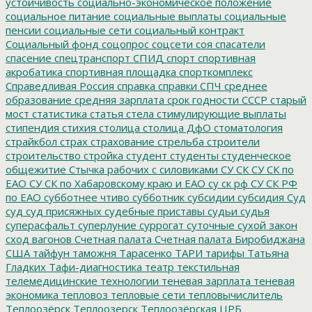
устойчивость
социально-экономическое положение
социальное питание
социальные выплаты
социальные
пенсии
социальные сети
социальный контракт
Социальный фонд
соцопрос
соцсети
соя
спасатели
спасение
спецтранспорт
СПИД
спорт
спортивная
акробатика
спортивная площадка
спорткомплекс
Справедливая Россия
справка
справки
СПЧ
среднее
образование
средняя зарплата
срок годности
СССР
старый
мост
статистика
статья
стела
стимулирующие выплаты
стипендия
стихия
столица
столица ДфО
стоматология
страйкбол
страх
страхование
стрельба
строители
строительство
стройка
студент
студенты
студенческое
общежитие
Стычка рабочих с силовиками
СУ СК
СУ СК по
ЕАО
СУ СК по Хабаровскому краю и ЕАО
су ск рф
СУ СК РФ
по ЕАО
субботнее чтиво
субботник
субсидии
субсидия
Суд
суд
суд присяжных
судебные приставы
судьи
судья
суперасфальт
суперлуние
суррогат
суточные
сухой закон
сход вагонов
Счетная палата
Счетная палата Биробиджана
США
тайфун
таможня
Тарасенко
ТАРИ
тарифы
Татьяна
Гладких
Тафи-диагностика
театр
текстильная
телемедицинские технологии
теневая зарплата
теневая
экономика
тепловоз
тепловые сети
тепловычислитель
Теплоозёрск
Теплоозерск
Теплоозёрская ЦРБ