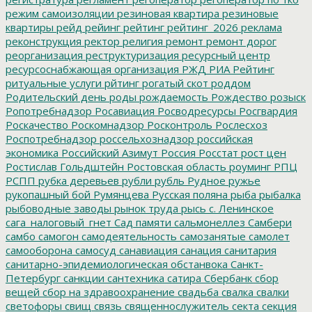
режим самоизоляции
резиновая квартира
резиновые
квартиры
рейд
рейинг
рейтинг
рейтинг_2026
реклама
реконструкция
ректор
религия
ремонт
ремонт дорог
реорганизация
реструктуризация
ресурсный центр
ресурсоснабжающая организация
РЖД
РИА Рейтинг
ритуальные услуги
рйтинг
рогатый скот
роддом
Родительский день
роды
рождаемость
Рождество
розыск
Ропотребнадзор
Росавиация
Росводресурсы
Росгвардия
Роскачество
Роскомнадзор
Росконтроль
Рослесхоз
Роспотребнадзор
россельхознадзор
российская
экономика
Российский Азимут
Россия
Росстат
рост цен
Ростислав Гольдштейн
Ростовская область
роуминг
РПЦ
РСПП
рубка деревьев
рубли
рубль
Рудное
ружье
рукопашный бой
Румянцева
Русская поляна
рыба
рыбалка
рыбоводные заводы
рынок труда
рысь
с. Ленинское
сага_налоговый_гнет
Сад памяти
сальмонеллез
Самбери
самбо
самогон
самодеятельность
самозанятые
самолет
самооборона
самосуд
санавиация
санация
санитария
санитарно-эпидемиологическая обстанвока
Санкт-
Петербург
санкции
сантехника
сатира
Сбербанк
сбор
вещей
сбор на здравоохранение
свадьба
свалка
свалки
светофоры
свищ
связь
священнослужитель
секта
секция