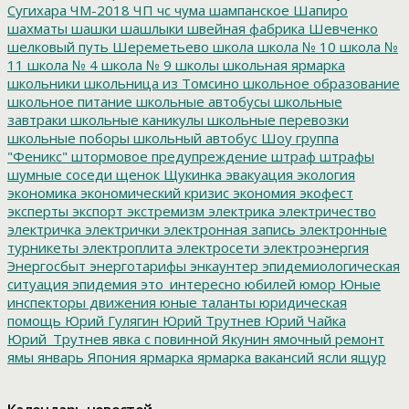
Сугихара
ЧМ-2018
ЧП
чс
чума
шампанское
Шапиро
шахматы
шашки
шашлыки
швейная фабрика
Шевченко
шелковый путь
Шереметьево
школа
школа № 10
школа №
11
школа № 4
школа № 9
школы
школьная ярмарка
школьники
школьница из Томсино
школьное образование
школьное питание
школьные автобусы
школьные
завтраки
школьные каникулы
школьные перевозки
школьные поборы
школьный автобус
Шоу группа
"Феникс"
штормовое предупреждение
штраф
штрафы
шумные соседи
щенок
Щукинка
эвакуация
экология
экономика
экономический кризис
экономия
экофест
эксперты
экспорт
экстремизм
электрика
электричество
электричка
электрички
электронная запись
электронные
турникеты
электроплита
электросети
электроэнергия
Энергосбыт
энерготарифы
энкаунтер
эпидемиологическая
ситуация
эпидемия
это_интересно
юбилей
юмор
Юные
инспекторы движения
юные таланты
юридическая
помощь
Юрий Гулягин
Юрий Трутнев
Юрий Чайка
Юрий_Трутнев
явка с повинной
Якунин
ямочный ремонт
ямы
январь
Япония
ярмарка
ярмарка вакансий
ясли
ящур