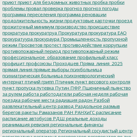
приют
приют для бездомных животных
пробка
пробки
проблемы
провал
проверка
прогноз
прогноз погоды
программа переселения
программа реновации
продолжительность жизни
продуктовые карточки
проезд
прожиточный минимум
производство
происшествие
прократура
прокуратруа
Прокуратура
прокуратура ЕАО
прокуратуура
прокураура
Промышленность
пропускной
режим
Просветов
протест
противодействие коррупции
противопожарный период
противопожарный режим
профессиональное_образование
профильный класс
профицит
профсоюзы
Проходцев
Пряма_линия_2025
прямая линия
прямые выборы
психбольница
психиатрическая больница
психоневрологический
интернат
птичий грипп
Птичник
пункт весового контроля
пункт пропуска
путевка
Путин
ПФР
Пшеничный
пьянство
за рулем
работа
работодатели
рабочая неделя
рабочая
поездка
рабочие места
радиация
радон
Разбой
развлекательный центр
развод
Раздольное
размыв
берегов
ракеты
Рамазанов
РАН
РАНХиГС
расписание
расписание автобусов
РДШ
реальные доходы
реанимация
ревизия
региональные финансы
региональный оператор
Региональный сосудистый центр
регистратура
регламент
регоператор
регоператор по тко