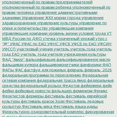
уполномоченный по правам предпринимателей
уполномоченный по правам ребенка
уполномоченный по
правам человека
управление административными
зданиями
Управление ЖКХ мэрии города
управление
здравоохранения
управление культуры
управление по
опеке и попечительству
управляющая компания
управляющие компании
уровень жизни
условия труда
УТ
МВД России по ДФО
утечка
утраченный урожай
утро с
"@"
УФАС
УФАС по ЕАО
УФНС
УФСБ
УФСБ по ЕАО
УФСИН
УФССП
участковый
учения
учитель
учитель года
учитель
года ЕАО
учитель_года
учителя
учреждения культуры
ФАД "Амур"
фальсификация
фальсифицированное масло
фальшивая купюра
фальшивомонетчики
фанфурики
ФАП
ФАПы
ФАС
фастфуд для пожилых
февраль
февраль_2026
федеральная программа по переселению
Федеральная
сетевая компания
федеральная трасса Амур
федеральные
средства
федеральный розыск
Федотов
фейерверк
фейк
фейки
фейковые новости
фельдшер
феминизм
Феникс
Феоктистов
фермеры
фестиваль
фестиваль еврейской
культуры
фестиваль красок Холи
Фестиваль ледовых
скульптур
Фестиваль мяса
Фестиваль языка идиш
Физкультурно-оздоровительный комплекс
фиксированная
выплата
Филармония
Филиппов
Филиппова