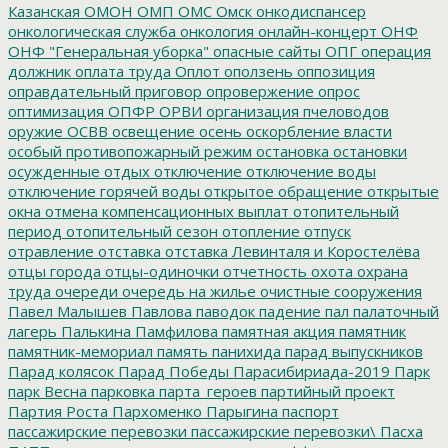
Казанская
ОМОН
ОМП
ОМС
Омск
онкодиспансер
онкологическая служба
онкология
онлайн-концерт
ОНФ
ОНФ "Генеральная уборка"
опасные сайты
ОПГ
операция
должник
оплата труда
Оплот
оползень
оппозиция
оправдательный приговор
опровержение
опрос
оптимизация
ОПФР
ОРВИ
организация пчеловодов
оружие
ОСВВ
освещение
осень
оскорбление власти
особый противопожарный режим
остановка
остановки
осужденные
отдых
отключение
отключение воды
отключение горячей воды
открытое обращение
открытые
окна
отмена компенсационных выплат
отопительный
период
отопительный сезон
отопление
отпуск
отравление
отставка
отставка Левинталя и Коростелёва
отцы города
отцы-одиночки
отчетность
охота
охрана
труда
очереди
очередь на жилье
очистные сооружения
Павел Малышев
Павлова
паводок
падение
пал
палаточный
лагерь
Палькина
Памфилова
памятная акция
памятник
памятник-мемориал
память
панихида
парад выпускников
Парад колясок
Парад Победы
Парасибириада-2019
Парк
парк Весна
парковка
парта_героев
партийный проект
Партия Роста
Пархоменко
Парыгина
паспорт
пассажирские перевозки
пассажирские перевозки\
Пасха