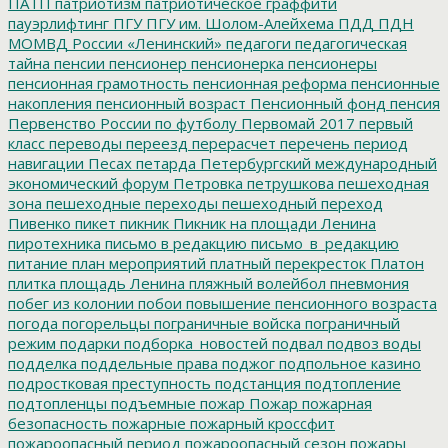
ПАТП
патриотизм
патриотическое граффити
пауэрлифтинг
ПГУ
ПГУ им. Шолом-Алейхема
ПДД
ПДН
МОМВД России «Ленинский»
педагоги
педагогическая
тайна
пенсии
пенсионер
пенсионерка
пенсионеры
пенсионная грамотность
пенсионная реформа
пенсионные
накопления
пенсионный возраст
Пенсионный фонд
пенсия
Первенство России по футболу
Первомай 2017
первый
класс
переводы
переезд
перерасчет
перечень
период
навигации
Песах
петарда
Петербургский международный
экономический форум
Петровка
петрушкова
пешеходная
зона
пешеходные переходы
пешеходный переход
Пивенко
пикет
пикник
Пикник на площади Ленина
пиротехника
письмо в редакцию
письмо_в_редакцию
питание
план мероприятий
платный перекресток
Платон
плитка
площадь Ленина
пляжный волейбол
пневмония
побег из колонии
побои
повышение пенсионного возраста
погода
погорельцы
пограничные войска
пограничный
режим
подарки
подборка_новостей
подвал
подвоз воды
подделка
поддельные права
поджог
подпольное казино
подростковая преступность
подстанция
подтопление
подтопленцы
подъемные
пожар
Пожар
пожарная
безопасность
пожарные
пожарный кроссфит
пожароопасный период
пожароопасный сезон
пожары