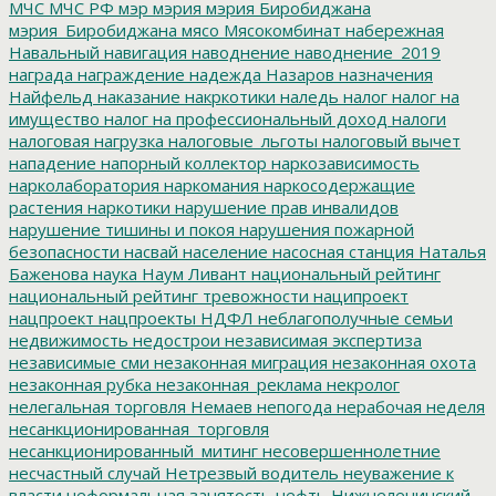
МЧС
МЧС РФ
мэр
мэрия
мэрия Биробиджана
мэрия_Биробиджана
мясо
Мясокомбинат
набережная
Навальный
навигация
наводнение
наводнение_2019
награда
награждение
надежда
Назаров
назначения
Найфельд
наказание
накркотики
наледь
налог
налог на
имущество
налог на профессиональный доход
налоги
налоговая нагрузка
налоговые_льготы
налоговый вычет
нападение
напорный коллектор
наркозависимость
нарколаборатория
наркомания
наркосодержащие
растения
наркотики
нарушение прав инвалидов
нарушение тишины и покоя
нарушения пожарной
безопасности
насвай
население
насосная станция
Наталья
Баженова
наука
Наум Ливант
национальный рейтинг
национальный рейтинг тревожности
наципроект
нацпроект
нацпроекты
НДФЛ
неблагополучные семьи
недвижимость
недострои
независимая экспертиза
независимые сми
незаконная миграция
незаконная охота
незаконная рубка
незаконная_реклама
некролог
нелегальная торговля
Немаев
непогода
нерабочая неделя
несанкционированная_торговля
несанкционированный_митинг
несовершеннолетние
несчастный случай
Нетрезвый водитель
неуважение к
власти
неформальная занятость
нефть
Нижнеленинский