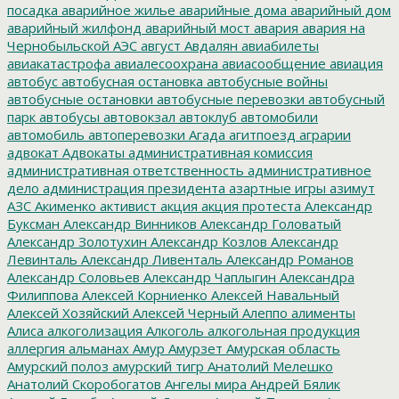
посадка
аварийное жилье
аварийные дома
аварийный дом
аварийный жилфонд
аварийный мост
авария
авария на
Чернобыльской АЭС
август
Авдалян
авиабилеты
авиакатастрофа
авиалесоохрана
авиасообщение
авиация
автобус
автобусная остановка
автобусные войны
автобусные остановки
автобусные перевозки
автобусный
парк
автобусы
автовокзал
автоклуб
автомобили
автомобиль
автоперевозки
Агада
агитпоезд
аграрии
адвокат
Адвокаты
административная комиссия
административная ответственность
административное
дело
администрация президента
азартные игры
азимут
АЗС
Акименко
активист
акция
акция протеста
Александр
Буксман
Александр Винников
Александр Головатый
Александр Золотухин
Александр Козлов
Александр
Левинталь
Александр Ливенталь
Александр Романов
Александр Соловьев
Александр Чаплыгин
Александра
Филиппова
Алексей Корниенко
Алексей Навальный
Алексей Хозяйский
Алексей Черный
Алеппо
алименты
Алиса
алкоголизация
Алкоголь
алкогольная продукция
аллергия
альманах
Амур
Амурзет
Амурская область
Амурский полоз
амурский тигр
Анатолий Мелешко
Анатолий Скоробогатов
Ангелы мира
Андрей Бялик