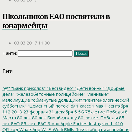
Школьников ЕАО посвятили в
юнармейцы
03.03.2017 11:00
Найти:
Тэги
"@"
"Банк приколов"
"Бествидео"
"Дети войны"
"Добрые
дела"
"железобетонные полицейские"
"ленивые"
малоимущие
"обманутые дольщики"
"Рентгенологический
субботник"
"Цементный поток"
@
1 класс
1 мая
1 сентября
112
2018
23 февраля
31 декабря
5
5G
75-летие Победы
8
Марта
80 лет
80 лет Биробиджану
80_летие_Победы
85
лет ЕАО
85_лет_ЕАО
9 мая
Apple
Forbes
Instagram
L-410
QR-код
WhatsApp
Wi-Fi
WorldSkills Russia
аборты
аварийная