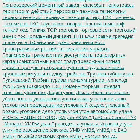
Теплоозерский цементный завод
теплосбыт
теплотрасса
территория действий
терроризм
техника
технологии
технологический_техникум
технопарк
тигр
ТИК
Тимченко
Тихомиров
ТКО
Тлустенко
товары
Толстой
томограф
тонкий лед
Тонких
ТОР
торговля
торговые сети
торговый
центр
тос
Тотальный диктант
ТПП ЕАО
травма
трагедия
трагедия в Забайкалье
трансграничный мост
трансграничный российско-китайский марафон
Транснефть
транспортная доступность
транспортная
карта
транспортный налог
траур
тревожный сигнал
Тромса
тротуар
тротуары
Трубачев
трудовая книжка
трудовые ресурсы
трудоустройство
Трутнев
туберкулез
Тукалевский
Турбин
туризм
туризмм
турнир
турпоход
турфирма
тхэквондо
ТЭЦ
Тюмень
тюрьма
Тяжелая
атлетика
убийство
уборка улиц
убыль
убыль населения
убыточность
увольнение
увольнения
уголовное дело
уголовное преследование
уголовный кодекс
уголовный
розыск
уголоное дело
уголь
угон
угон автомобиля
удача
УЖАСЫ НАШЕГО ГОРОДКА
узи
УК
УК "ДомСтроСервис"
УК
"Монарх"
УК РФ
указ Президента
укладка
Украина
укусы
уличное освещение
Улюкаев
УМВ
УМВД
УМВД по ЕАО
УМВД по Хабаровскому краю
УМВД России по ЕАО