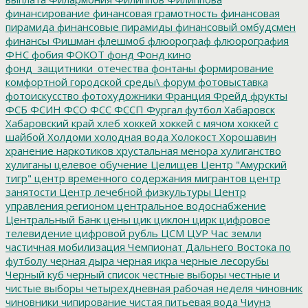
финансирование
финансовая грамотность
финансовая
пирамида
финансовые пирамиды
финансовый омбудсмен
финансы
Фишман
флешмоб
флюорограф
флюорография
ФНС
фобия
ФОКОТ
фонд
Фонд кино
фонд_защитники_отечества
фонтаны
формирование
комфортной городской среды\
форум
фотовыставка
фотоискусство
фотохудожники
Франция
Фрейд
фрукты
ФСБ
ФСИН
ФСО
ФСС
ФССП
Фургал
футбол
Хабаровск
Хабаровский край
хлеб
хоккей
хоккей с мячом
хоккей с
шайбой
Холдоми
холодная вода
Холокост
Хорошавин
хранение наркотиков
хрустальная менора
хулиганство
хулиганы
целевое обучение
Целищев
Центр "Амурский
тигр"
центр временного содержания мигрантов
центр
занятости
Центр лечебной физкультуры
Центр
управления регионом
центральное водоснабжение
Центральный Банк
цены
цик
циклон
цирк
цифровое
телевидение
цифровой рубль
ЦСМ
ЦУР
Час земли
частичная мобилизация
Чемпионат Дальнего Востока по
футболу
черная дыра
черная икра
черные лесорубы
Черный куб
черный список
честные выборы
честные и
чистые выборы
четырехдневная рабочая неделя
чиновник
чиновники
чипирование
чистая питьевая вода
Чиунэ