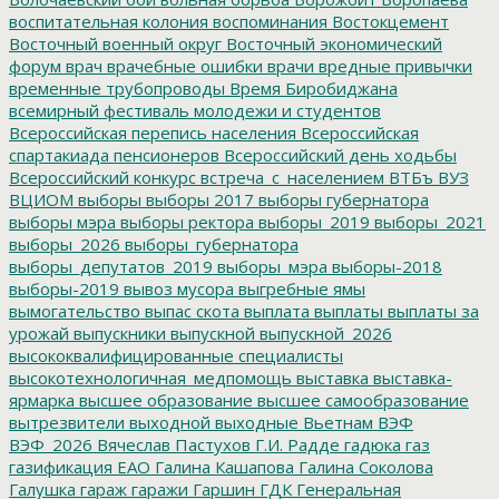
воспитательная колония
воспоминания
Востокцемент
Восточный военный округ
Восточный экономический
форум
врач
врачебные ошибки
врачи
вредные привычки
временные трубопроводы
Время Биробиджана
всемирный фестиваль молодежи и студентов
Всероссийская перепись населения
Всероссийская
спартакиада пенсионеров
Всероссийский день ходьбы
Всероссийский конкурс
встреча_с_населением
ВТБъ
ВУЗ
ВЦИОМ
выборы
выборы 2017
выборы губернатора
выборы мэра
выборы ректора
выборы_2019
выборы_2021
выборы_2026
выборы_губернатора
выборы_депутатов_2019
выборы_мэра
выборы-2018
выборы-2019
вывоз мусора
выгребные ямы
вымогательство
выпас скота
выплата
выплаты
выплаты за
урожай
выпускники
выпускной
выпускной_2026
высококвалифицированные специалисты
высокотехнологичная_медпомощь
выставка
выставка-
ярмарка
высшее образование
высшее самообразование
вытрезвители
выходной
выходные
Вьетнам
ВЭФ
ВЭФ_2026
Вячеслав Пастухов
Г.И. Радде
гадюка
газ
газификация ЕАО
Галина Кашапова
Галина Соколова
Галушка
гараж
гаражи
Гаршин
ГДК
Генеральная