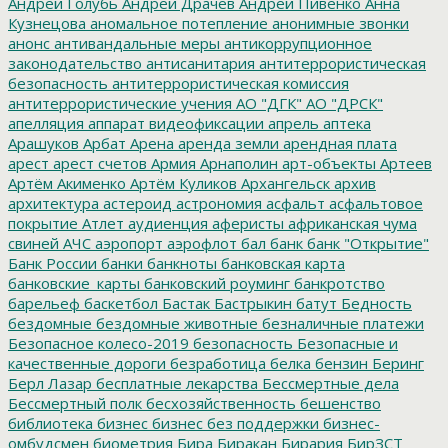
Андрей Голубь
Андрей Драчев
Андрей Пивенко
Анна
Кузнецова
аномальное потепление
анонимные звонки
анонс
антивандальные меры
антикоррупционное
законодательство
антисанитария
антитеррористическая
безопасность
антитеррористическая комиссия
антитеррористические учения
АО "ДГК"
АО "ДРСК"
апелляция
аппарат видеофиксации
апрель
аптека
Арашуков
Арбат
Арена
аренда земли
арендная плата
арест
арест счетов
Армия
Арнаполин
арт-объекты
Артеев
Артём Акименко
Артём Куликов
Архангельск
архив
архитектура
астероид
астрономия
асфальт
асфальтовое
покрытие
Атлет
аудиенция
аферисты
африканская чума
свиней
АЧС
аэропорт
аэрофлот
бал
банк
банк "Открытие"
Банк России
банки
банкноты
банковская карта
банковские_карты
банковский роуминг
банкротство
барельеф
баскетбол
Бастак
Бастрыкин
батут
Бедность
бездомные
бездомные животные
безналичные платежи
Безопасное колесо-2019
безопасность
Безопасные и
качественные дороги
безработица
белка
бензин
Беринг
Берл Лазар
бесплатные лекарства
Бессмертные дела
Бессмертный полк
бесхозяйственность
бешенство
библиотека
бизнес
бизнес без поддержки
бизнес-
омбудсмен
биометрия
Бира
Биракан
Бирария
БирЗСТ