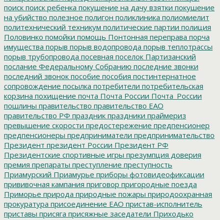
поиск
поиск ребенка
покушение на дачу взятки
покушение
на убийство
полезное
полигон
поликлиника
полиомиелит
политехнический техникум
политические партии
полиция
Половинко
помойки
помощь
Понтонная переправа
порча
имущества
порыв
порыв водопровода
порыв теплотрассы
порыв трубопровода
посевная
поселок Партизанский
послание Федеральному Собранию
последние звонки
последний звонок
пособие
пособия
постинтернатное
сопровождение
посылка
потребители
потребительская
корзина
похищение
почта
Почта России
Почта_России
пошлины
правительство
правительство ЕАО
правительство РФ
праздник
праздники
праймериз
превышение скорости
предостережение
предпенсионер
предпенсионеры
предприниматели
предпринимательство
Президент
президент России
Президент РФ
Президентские спортивные игры
презумпция доверия
премия
препараты
преступление
преступность
Приамурский
Приамурье
приборы фотовидеофиксации
прививочная кампания
приговор
пригородные поезда
Приморье
природа
природные пожары
природоохранная
прокуратура
присоединение ЕАО
пристав-исполнитель
приставы
присяга
присяжные заседатели
Приходько