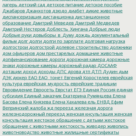
лагерь
детский сад
детское питание
детское пособие
Джабаров
Джанхотов
дзюдо
диабет
дикие животные
диспансеризация
дистанционка
дистанционное
образование
Дмитрий Меведев
Дмитрий Медведев
Дмитрий Нестеров
Доблесть_Хингана
Добрые люди
Добрые руки
довыборы_в_Думу
дождь
документальный
фильм
долг
долги
долги по зарплате
долговая нагрузка
долгострои
долгострой
долевое строительство
должники
дом офицеров
дом престарелых
домашние животные
допфинансирование
дороги
дорожная камера
дорожные
знаки
дорожные камеры
дорожный радар
ДОСААФ
дотации
доход
доходы
ДПС
дрова
дтп
ДТП
Дудин
дым
ДЭК
дюкер
ЕАО
ЕАО_тонет
Евгений Коростелев
еврейская
культура
еврейская_мудрость
еврейские традиции
Евровидение
Евросеть
Еврстат
ЕГЭ
Единая Россия
единая
субсидия
Единый заказчик
Екатерина Румянцева
Елена
Басова
Елена Князева
Елена Хахалева
ель
ЕНВД
Ефим
Вепринский
жалоба
жд переезд
железная дорога
железнодорожный переезд
женская кнсультация
женская
консультация
жестокое обращение с детьми
жестокое
обращение с животными
жестокость
живодер
живопись
животноводство
животные
жилищные сертификаты