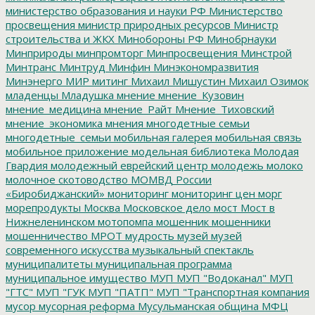
министерство образования и науки РФ
Министерство
просвещения
министр природных ресурсов
Министр
строительства и ЖКХ
Минобороны РФ
Минобрнауки
Минприроды
минпромторг
Минпросвещения
Минстрой
Минтранс
Минтруд
Минфин
Минэкономразвития
Минэнерго
МИР
митинг
Михаил Мишустин
Михаил Озимок
младенцы
Младушка
мнение
мнение_Кузовин
мнение_медицина
мнение_Райт
Мнение_Тиховский
мнение_экономика
мнения
многодетные семьи
многодетные_семьи
мобильная галерея
мобильная связь
мобильное приложение
модельная библиотека
Молодая
Гвардия
молодежный еврейский центр
молодежь
молоко
молочное скотоводство
МОМВД России
«Биробиджанский»
мониторинг
мониторинг цен
морг
морепродукты
Москва
Московское дело
мост
Мост в
Нижнеленинском
мотопомпа
мошенник
мошенники
мошенничество
МРОТ
мудрость
музей
музей
современного искусства
музыкальный спектакль
муниципалитеты
муниципальная программа
муниципальное имущество
МУП
МУП "Водоканал"
МУП
"ГТС"
МУП "ГУК
МУП "ПАТП"
МУП "Транспортная компания
мусор
мусорная реформа
Мусульманская община
МФЦ