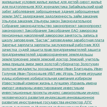
жилищные условия
жилье
жилье для детей-сирот
жильё
для подтопленцев
ЖКХ
журналистика
Забайкальский край
забег
заболевание
заброшенные здания
заброшенные
земли
ЗАГС
задержание
задолженность
займ
заказник
Ульдура
заказник Ульдуры
закон
Законодательное
Собрание
законодательство
законопреокт
законопроект
законороект
Заксобрание
Заксобрание ЕАО
заморозка
пенсионных накоплений
заморозки
занятость
запись в
школу
заповедник "Бастак"
заповедники
заработная плата
Заречье
зарплата
зарплаты
заслуженный работник ЖКХ
зачистка_судей
защита прав предпринимателей
защита
предпринимателей
здравоохранение
земледельцы
землетрясение
земля
земский доктор
Земский_учитель
зима пришла
змеи
змея
золотой губернатор
Золотухин
золотые медалисты
зоозащитники
Иван Благодырь
Иван
Голунов
Иван Проходцев
ИВЛ
ивс
Игорь Ткачев
игрушки
идиш
избиение
избирательная кампания
избирком
Известковый
измени жизнь к лучшему
Израиль
имена
импорт
инвалиды
инвестирование
инвестиции
инвестиционные проекты
индекс самоизоляции
индекс
человеческого развития
индексация
инновационное
развитие
иностранные государства
инспектор ДПС
инсульт
интервью
Интернет
инфекционная больница