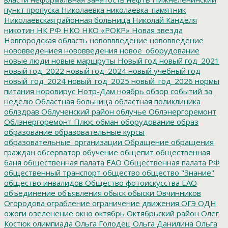
пункт пропуска
Николаевка
николаевка_памятник
Николаевская районная больница
Николай Канделя
никотин
НК РФ
НКО
НКО «РОКР»
Новая звезда
Новгородская область
нововвведение
нововведение
нововведениея
нововведения
новое_оборудование
новые люди
новые маршруты
Новый год
новый год_2021
новый год_2022
новый год_2024
новый учебный год
новый_год_2024
новый_год_2025
новый_год_2026
нормы
питания
норовирус
Нотр-Дам
ноябрь
обзор событий за
неделю
Областная больница
областная поликлиника
облздрав
Облученский район
облучье
Облэнергоремонт
Облэнергоремонт Плюс
обман
оборудование
образ
образование
образовательные курсы
образовательные_организации
Обращение
обращения
граждан
обсерватор
обучение
общепит
общественная
баня
общественная палата ЕАО
Общественная палата РФ
общественный транспорт
общество
общество "Знание"
общество инвалидов
Общество фотоискусства ЕАО
объединение
объявления
обыск
обыски
Овчинников
Огородова
ограбление
ограничение движения
ОГЭ
ОДН
ожоги
озеленение
окно
октябрь
Октябрьский район
Олег
Костюк
олимпиада
Ольга Голодец
Ольга Данилина
Ольга