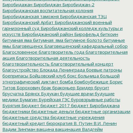
Биробидажан
Биробиджан
Биробиджан-2
Биробиджанская воспитательная колония
Биробиджанская таможня
Биробиджанская ТЭЦ
Биробиджанский Арбат
Биробиджанский военный
гарнизонный суд
Биробиджанский колледж культуры и
искусств
Биробиджанский район
Бирофельд
биткоин
битумная яма
битумная_яма
битумное болото
битумные
ямы
Благовещенск
Благовещенский кафедральный собор
Благословенное
благотворитель года
благотворительная
акция
благотворительная деятельность
благотворительность
благотворительный концерт
благоустройство
Блокада Ленинграда
боевые патроны
боеприпасы
Бойцовский клуб
бокс
больница
большой
этнографический диктант
бомба
бомбоубежище
Борис
Титов
Борохович
брак
браконьер
Бридер
брусит
брусчатка
Брянск
Будукан
будущие врачи
будущие
медики
Бумагин
Бурейская ГЭС
буровзрывные работы
Бурятия
Бюджет
бюджет 2017
бюджет Биробиджана
бюджетники
бюджетные деньги
бюджетные организации
бюджетные средства
бюджетные учреждения
бюджетный кредит
бюрократия
В. Путин
В.И. Ленин
Вадим Зингман
вакцина
вакцинация
Валдгейм