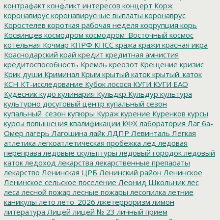
контрафакт
конфликт интересов
концерт
Корж
коронавирус
коронавирусные выплаты
коронаврус
Коростелев
короткая рабочая неделя
коррупция
корь
Косвинцев
космодром
космодром_Восточный
космос
котельная
Кочмар
КПРФ
КПСС
кража
кражи
красная икра
Краснодарский край
кредит
кредитная амнистия
кредитоспособность
Кремль
креозот
Крещение
кризис
Крик души
Криминал
Крым
крытый каток
крытый_каток
КСН
КТ-исследование
Кубок лосося
КУГИ
КУГИ ЕАО
Кудесник
кудо
кулинария
Кульдкр
Кульдур
культура
культурно досуговый центр
купальный сезон
купальный_сезон
купюры
Кураж
курение
Куренков
курсы
курсы повышения квалификации
КФХ
лаборатория
Лаг ба-
Омер
лагерь
Лагошина
лайк
ЛДПР
Левинталь
Легкая
атлетика
легкоатлетическая пробежка
лед
ледовая
переправа
ледовые скульптуры
ледовый городок
ледовый
каток
ледоход
лекарства
лекарственные препараты
лекарство
Ленинская ЦРБ
Ленинский район
Ленинское
Ленинское сельское поселение
Леонид Школьник
лес
леса
лесной пожар
лесные пожары
лесопилка
летние
каникулы
лето
лето_2026
лжетерроризм
лимон
литература
Лицей
лицей № 23
личный прием