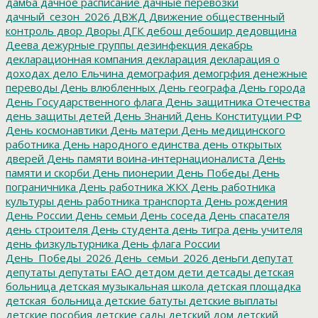
дамба
дачное расписание
дачные перевозки
дачный_сезон_2026
ДВЖД
Движение общественный
контроль
двор
Дворы
ДГК
дебош
дебошир
дедовщина
Деева
дежурные группы
дезинфекция
декабрь
декларационная компания
декларация
декларация о
доходах
дело Ельчина
демография
демогрфия
денежные
переводы
День влюбленных
День географа
День города
День Государственного флага
День защитника Отечества
день защиты детей
День Знаний
День Конституции РФ
День космонавтики
День матери
День медицинского
работника
День народного единства
день открытых
дверей
День памяти воина-интернационалиста
День
памяти и скорби
День пионерии
День Победы
День
пограничника
День работника ЖКХ
День работника
культуры
день работника транспорта
День рождения
День России
День семьи
День соседа
День спасателя
день строителя
День студента
день тигра
день учителя
день физкультурника
День флага России
День_Победы_2026
День_семьи_2026
деньги
депутат
депутаты
депутаты ЕАО
детдом
дети
детсады
детская
больница
детская музыкальная школа
детская площадка
детская_больница
детские батуты
детские выплаты
детские пособия
детские сады
детский дом
детский