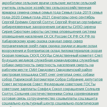
акробатики
сельские врачи
сельские жители
сельский
учитель
сельское хозяйство
сельскохозяйственная
ярмарка
семена
семья
семья года
Семья года-2019
семья
года-2020
Семья года-2021
Сенаторы
сено
сентябрь
Сергей Ерёмин
Сергей Солтус
Сергей Фургал
сертификат
сибиреязвенные захоронения
сигареты
СИЗО
сирена
Сирия
Сироткин
сироты
система оповещения
система
оповещения населения
СК
СК России
СК РФ
СК РФ по
Хабаровскому краю
сказка
скандал
сквер
сквер
пограничников
скейт-парк
скидка
скидки и акции
склад
вооружения и боеприпасов
склад пиломатериалов
скорая
Скорая помощь
СКУД
СКУДы
Следственный комитет
Слет
будущих медиков
служебная командировка
служебные
собаки
смертность
смертность населения
смерть на
рабочем месте
СМИ
Смидович
Смидовичский район
смотровая площадка
СМП
снег
снегопад
снюс
собаки
собор Парижской Богоматери
Собра
Собрание депутатов
Совет ветеранов
Совет Федерации
советские ГОСТы
советские зарплаты
Совфед
Сокол
сокращения
Солнцев
Солтус
Солцнев
соотечественники
Сопка
соревнования
сотовая связь
сотрудничество
соцвыплаты
соцзащита
социально-культурный центр
социально-политическая