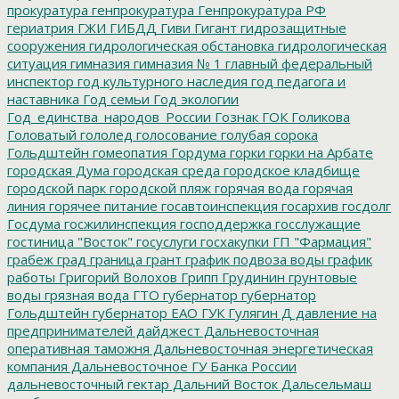
прокуратура
генпрокуратура
Генпрокуратура РФ
гериатрия
ГЖИ
ГИБДД
Гиви
Гигант
гидрозащитные
сооружения
гидрологическая обстановка
гидрологическая
ситуация
гимназия
гимназия № 1
главный федеральный
инспектор
год культурного наследия
год педагога и
наставника
Год семьи
Год экологии
Год_единства_народов_России
Гознак
ГОК
Голикова
Головатый
гололед
голосование
голубая сорока
Гольдштейн
гомеопатия
Гордума
горки
горки на Арбате
городская Дума
городская среда
городское кладбище
городской парк
городской пляж
горячая вода
горячая
линия
горячее питание
госавтоинспекция
госархив
госдолг
Госдума
госжилинспекция
господдержка
госслужащие
гостиница "Восток"
госуслуги
госхакупки
ГП "Фармация"
грабеж
град
граница
грант
график подвоза воды
график
работы
Григорий Волохов
Грипп
Грудинин
грунтовые
воды
грязная вода
ГТО
губернатор
губернатор
Гольдштейн
губернатор ЕАО
ГУК
Гулягин
Д
давление на
предпринимателей
дайджест
Дальневосточная
оперативная таможня
Дальневосточная энергетическая
компания
Дальневосточное ГУ Банка России
дальневосточный гектар
Дальний Восток
Дальсельмаш