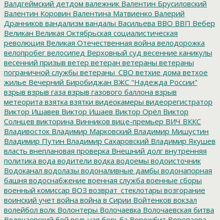
Валдгеймский детдом
валежник
Валентин Брусиловский
Валентин Коровин
Валентина Матвиенко
Валерий
Дранников
вандализм
вандалы
Васильева
ВВО
ВВП
Вебер
Великан
Великая Октябрьская социалистическая
революция
Великая Отечественная война
велодорожка
велопробег
велосипед
Верховный суд
весенние каникулы
весенний призыв
ветер
ветеран
ветераны
ветераны
пограничной службы
ветераны_СВО
ветхие дома
ветхое
жилье
Вечерний Биробиджан
ВЖС "Надежда России"
взрыв
взрыв газа
взрыв газового баллона
взрыв
метеорита
взятка
взятки
видеокамеры
видеорегистратор
Виктор Ишавев
Виктор Ишаев
Виктор Орёл
Виктор
Солнцев
викторина
Винников
вице-премьер
ВИЧ
ВККС
Владивосток
Владимир Марковский
Владимир Мишустин
Владимир Путин
Владимир Сахаровский
Владимир Якушев
власть
внеплановая проверка
Внешний долг
внутренняя
политика
вода
водители
водка
водоемы
водоисточник
Водоканал
водолазы
водоналивные дамбы
водонапорная
башня
водоснабжение
военная служба
военные сборы
военный комиссар
ВОЗ
возврат_стеклотары
возгорание
воинский учет
война
война в Сирии
Войтенков
вокзал
волейбол
волк
Волонтеры
Волочаевка
Волочаевская битва
Волочаевский бой
вольная борьба
Ворожбит
Воропаева