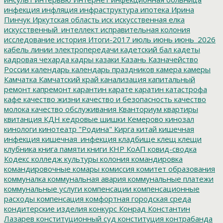
инфекция
инфляция
инфраструктура
ипотека
Ирина
Пинчук
Иркутская область
иск
искусственная елка
искусственный_интеллект
исправительная колония
исследование
история
Итоги-2017
июль
июнь
июнь_2026
кабель линии электропередачи
кадетский бал
кадеты
кадровая чехарда
кадры
казаки
Казань
Казначейство
России
календарь
календарь праздников
камера
камеры
Камчатка
Камчатский край
канализация
капитальный
ремонт
капремонт
карантин
карате
каратин
катастрофа
кафе
качество жизни
качество и безопасность
качество
молока
качество обслуживания
Кванториум
квартиры
квитанция
КДН
кедровые шишки
Кемерово
кинозал
кинологи
кинотеатр "Родина"
Кирга
китай
кишечная
инфекция
кишечная_инфекция
кладбище
клещ
клещи
клубника
книга памяти
книги
КНР
КоАП
ковид-сводка
Кодекс
колледж культуры
колония
командировка
командировочные
комары
комиссия
комитет образования
коммуналка
коммунальная авария
коммунальные платежи
коммунальные услуги
компенсации
компенсационные
расходы
компенсация
комфортная городская среда
кондитерские изделия
конкурс
Конрад
Константин
Лазарев
конституционный суд
конституция
контрабанда