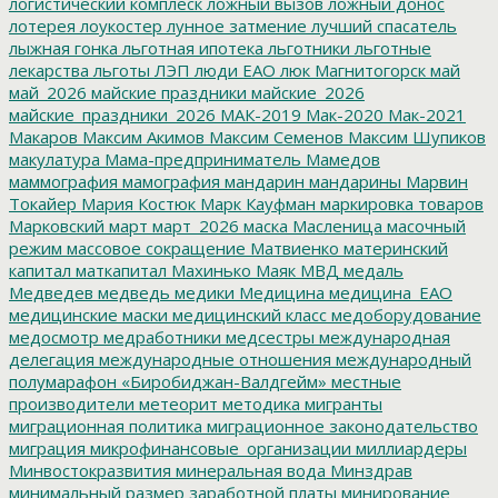
логистический комплеск
ложный вызов
ложный донос
лотерея
лоукостер
лунное затмение
лучший спасатель
лыжная гонка
льготная ипотека
льготники
льготные
лекарства
льготы
ЛЭП
люди ЕАО
люк
Магнитогорск
май
май_2026
майские праздники
майские_2026
майские_праздники_2026
МАК-2019
Мак-2020
Мак-2021
Макаров
Максим Акимов
Максим Семенов
Максим Шупиков
макулатура
Мама-предприниматель
Мамедов
маммография
мамография
мандарин
мандарины
Марвин
Токайер
Мария Костюк
Марк Кауфман
маркировка товаров
Марковский
март
март_2026
маска
Масленица
масочный
режим
массовое сокращение
Матвиенко
материнский
капитал
маткапитал
Махинько
Маяк
МВД
медаль
Медведев
медведь
медики
Медицина
медицина_ЕАО
медицинские маски
медицинский класс
медоборудование
медосмотр
медработники
медсестры
международная
делегация
международные отношения
международный
полумарафон «Биробиджан-Валдгейм»
местные
производители
метеорит
методика
мигранты
миграционная политика
миграционное законодательство
миграция
микрофинансовые_организации
миллиардеры
Минвостокразвития
минеральная вода
Минздрав
минимальный размер заработной платы
минирование