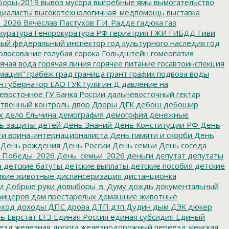
боры-2019
вывоз мусора
выгребные ямы
вымогательство
циалисты
высокотехнологичная_медпомощь
выставка
_2026
Вячеслав Пастухов
Г.И. Радде
гадюка
газ
куратура
Генпрокуратура РФ
гериатрия
ГЖИ
ГИБДД
Гиви
ный федеральный инспектор
год культурного наследия
год
олосование
голубая сорока
Гольдштейн
гомеопатия
ячая вода
горячая линия
горячее питание
госавтоинспекция
мация"
грабеж
град
граница
грант
график подвоза воды
н
губернатор ЕАО
ГУК
Гулягин
Д
давление на
восточное ГУ Банка России
дальневосточный гектар
твенный контроль
двор
Дворы
ДГК
дебош
дебошир
х
дело Ельчина
демография
демогрфия
денежные
ь защиты детей
День Знаний
День Конституции РФ
День
и воина-интернационалиста
День памяти и скорби
День
День рождения
День России
День семьи
День соседа
_Победы_2026
День_семьи_2026
деньги
депутат
депутаты
а
детские батуты
детские выплаты
детские пособия
детские
кие животные
диспансеризация
дистанционка
и
Добрые руки
довыборы_в_Думу
дождь
документальный
фицеров
дом престарелых
домашние животные
ход
доходы
ДПС
дрова
ДТП
дтп
Дудин
дым
ДЭК
дюкер
ть
Еврстат
ЕГЭ
Единая Россия
единая субсидия
Единый
езд
железная дорога
железнодорожный переезд
женская