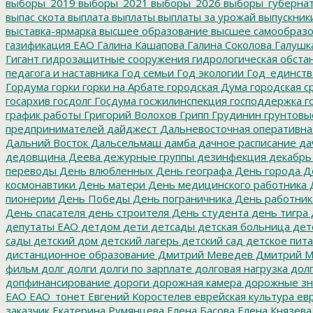
выборы_2019
выборы_2021
выборы_2026
выборы_губерна
выпас скота
выплата
выплаты
выплаты за урожай
выпускник
выставка-ярмарка
высшее образование
высшее самообразо
газификация ЕАО
Галина Кашапова
Галина Соколова
Галушк
Гигант
гидрозащитные сооружения
гидрологическая обста
педагога и наставника
Год семьи
Год экологии
Год_единств
Гордума
горки
горки на Арбате
городская Дума
городская с
госархив
госдолг
Госдума
госжилинспекция
господдержка
г
график работы
Григорий Волохов
Грипп
Грудинин
грунтовы
предпринимателей
дайджест
Дальневосточная оперативна
Дальний Восток
Дальсельмаш
дамба
дачное расписание
да
дедовщина
Деева
дежурные группы
дезинфекция
декабрь
переводы
День влюбленных
День географа
День города
Де
космонавтики
День матери
День медицинского работника
Д
пионерии
День Победы
День пограничника
День работник
День спасателя
день строителя
День студента
день тигра
депутаты ЕАО
детдом
дети
детсады
детская больница
дет
сады
детский дом
детский лагерь
детский сад
детское пит
дистанционное образование
Дмитрий Меведев
Дмитрий М
фильм
долг
долги
долги по зарплате
долговая нагрузка
долг
допфинансирование
дороги
дорожная камера
дорожные зн
ЕАО
ЕАО_тонет
Евгений Коростелев
еврейская культура
евр
заказчик
Екатерина Румянцева
Елена Басова
Елена Князева