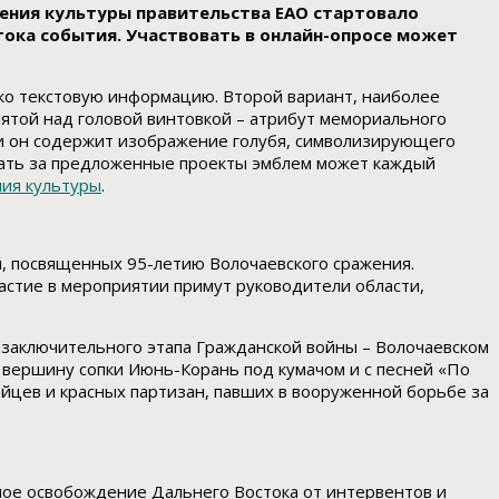
ления культуры правительства ЕАО стартовало
тока события. Участвовать в онлайн-опросе может
ько текстовую информацию. Второй вариант, наиболее
нятой над головой винтовкой – атрибут мемориального
ии он содержит изображение голубя, символизирующего
совать за предложенные проекты эмблем может каждый
ния культуры
.
, посвященных 95-летию Волочаевского сражения.
частие в мероприятии примут руководители области,
аключительного этапа Гражданской войны – Волочаевском
а вершину сопки Июнь-Корань под кумачом и с песней «По
ейцев и красных партизан, павших в вооруженной борьбе за
ное освобождение Дальнего Востока от интервентов и