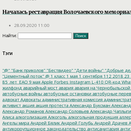
Началась реставрация Волочаевского мемориа
28.09.2020 11:00
Найти:
Тэги
"@"
"Банк приколов"
"Бествидео"
"Дети войны"
"Добрые де
"Цементный поток"
@
1 класс
1 мая
1 сентября
112
2018
23 
85_лет_ЕАО
9 мая
Apple
Forbes
Instagram
L-410
QR-код
Wha
жилфонд
аварийный мост
авария
авария на Чернобыльской
автобусные войны
автобусные остановки
автобусные перев
адвокат
Адвокаты
административная комиссия
администрат
активист
акция
акция протеста
Александр Буксман
Александ
Александр Романов
Александр Соловьев
Александр Чаплыг
Алиса
алкоголизация
Алкоголь
алкогольная продукция
аллер
Ангелы мира
Андрей Бялик
Андрей Голубь
Андрей Драчев
А
антикоррупционное законодательство
антисанитария
анти