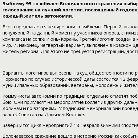
Эмблему 95-го юбилея Волочаевского сражения выбир
голосование на лучший логотип, посвященный годовщ
каждый житель автономии.
Всего предлагается четыре эскиза эмблемы. Первый, выпо
популярный на данный момент у участников опроса, стилиз
комплекса на сопке Июнь-Корань. Третий логотип создан 
мир. И, наконец, четвертый вариант, выполнен в красном 
житель региона. Для этого не требуется регистрации, дос
Варианты логотипов вынесены на суд общественности по 
Торжество по случаю исторической даты состоится 12 февр
муниципальных образований, ветераны, молодежь и жител
Коммунисты автономии по традиции отдельно отметят по
бою. Они пригласят на мероприятие коллег из других даль
долинам и по взгорьям». У подножия мемориала они провед
власть Советов на Дальнем Востоке.
Завершится цикл мероприятий 18 февраля зимними спорти
Волочаевское сражение вошло в историю России как собы