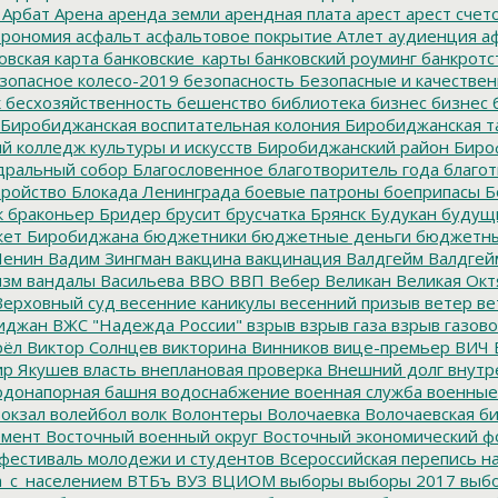
Арбат
Арена
аренда земли
арендная плата
арест
арест счет
трономия
асфальт
асфальтовое покрытие
Атлет
аудиенция
аф
овская карта
банковские_карты
банковский роуминг
банкротс
зопасное колесо-2019
безопасность
Безопасные и качестве
к
бесхозяйственность
бешенство
библиотека
бизнес
бизнес 
Биробиджанская воспитательная колония
Биробиджанская т
 колледж культуры и искусств
Биробиджанский район
Биро
дральный собор
Благословенное
благотворитель года
благот
тройство
Блокада Ленинграда
боевые патроны
боеприпасы
Б
к
браконьер
Бридер
брусит
брусчатка
Брянск
Будукан
будущи
ет Биробиджана
бюджетники
бюджетные деньги
бюджетны
Ленин
Вадим Зингман
вакцина
вакцинация
Валдгейм
Валдгей
изм
вандалы
Васильева
ВВО
ВВП
Вебер
Великан
Великая Окт
ерховный суд
весенние каникулы
весенний призыв
ветер
ве
иджан
ВЖС "Надежда России"
взрыв
взрыв газа
взрыв газово
рёл
Виктор Солнцев
викторина
Винников
вице-премьер
ВИЧ
р Якушев
власть
внеплановая проверка
Внешний долг
внутр
донапорная башня
водоснабжение
военная служба
военные
окзал
волейбол
волк
Волонтеры
Волочаевка
Волочаевская б
емент
Восточный военный округ
Восточный экономический ф
фестиваль молодежи и студентов
Всероссийская перепись н
а_с_населением
ВТБъ
ВУЗ
ВЦИОМ
выборы
выборы 2017
выбо