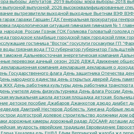
тора
выборы_депутатов_2019
выборы_мэра
выборы-2018
вы
и
выпускной
выпускной_2026
высококвалифицированные спе
вание
вытрезвители
выходной
выходные
Вьетнам
ВЭФ
ВЭФ
а
гараж
гаражи
Гаршин
ГДК
Генеральная прокуратура
генпро
новка
гидрологическая ситуация
гимназия
гимназия № 1
глав
а_народов_России
Гознак
ГОК
Голикова
Головатый
гололед
г
реда
городское кладбище
городской парк
городской пляж
гор
осслужащие
гостиница "Восток"
госуслуги
госхакупки
ГП "Фар
е воды
грязная вода
ГТО
губернатор
губернатор Гольдштей
я таможня
Дальневосточная энергетическая компания
Дальне
чные перевозки
дачный_сезон_2026
ДВЖД
Движение общес
декларационная компания
декларация
декларация о дохода
нь Государственного флага
День защитника Отечества
ден
ень народного единства
день открытых дверей
День памят
а ЖКХ
День работника культуры
день работника транспорта
день учителя
день физкультурника
День флага России
День
ская музыкальная школа
детская площадка
детская_больниц
ание
детское пособие
Джабаров
Джанхотов
дзюдо
диабет
ди
едведев
Дмитрий Нестеров
Доблесть_Хингана
Добрые люд
острои
долгострой
долевое строительство
должники
дом о
аки
дорожные камеры
дорожный радар
ДОСААФ
дотации
до
ейская_мудрость
еврейские традиции
Евровидение
Евросе
Елена Хахалева
ель
ЕНВД
Ефим Вепринский
жалоба
жд пере