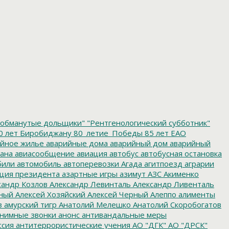
обманутые дольщики"
"Рентгенологический субботник"
0 лет Биробиджану
80_летие_Победы
85 лет ЕАО
йное жилье
аварийные дома
аварийный дом
аварийный
ана
авиасообщение
авиация
автобус
автобусная остановка
били
автомобиль
автоперевозки
Агада
агитпоезд
аграрии
ция президента
азартные игры
азимут
АЗС
Акименко
сандр Козлов
Александр Левинталь
Александр Ливенталь
ный
Алексей Хозяйский
Алексей Черный
Алеппо
алименты
з
амурский тигр
Анатолий Мелешко
Анатолий Скоробогатов
нимные звонки
анонс
антивандальные меры
ссия
антитеррористические учения
АО "ДГК"
АО "ДРСК"