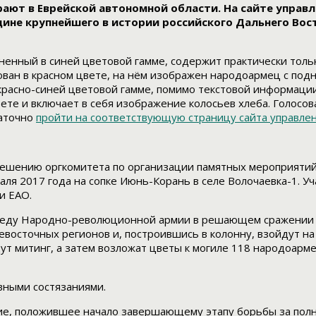
ают в Еврейской автономной области. На сайте управ
ине крупнейшего в истории российского Дальнего Вос
лненный в синей цветовой гамме, содержит практически тол
ован в красном цвете, на нём изображен народоармец с под
в красно-синей цветовой гамме, помимо текстовой информац
цвете и включает в себя изображение колосьев хлеба. Голо
таточно
пройти на соответствующую страницу сайта управле
решению оргкомитета по организации памятных мероприятий
аля 2017 года на сопке Июнь-Корань в селе Волочаевка-1. У
и ЕАО.
беду Народно-революционной армии в решающем сражении з
невосточных регионов и, построившись в колонну, взойдут н
ут митинг, а затем возложат цветы к могиле 118 народоарм
вными состязаниями.
тие, положившее начало завершающему этапу борьбы за пол