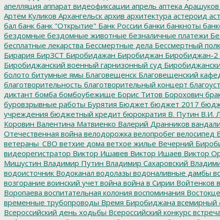
апелляция
аппарат видеофиксации
апрель
аптека
Арашуков
Артём Куликов
Архангельск
архив
архитектура
астероид
ас
бал
банк
банк "Открытие"
Банк России
банки
банкноты
банк
бездомные
бездомные животные
безналичные платежи
Бе
бесплатные лекарства
Бессмертные дела
Бессмертный пол
Бирария
БирЗСТ
Биробидажан
Биробиджан
Биробиджан-2
Биробиджанский военный гарнизонный суд
Биробиджанский
болото
битумные ямы
Благовещенск
Благовещенский кафе
благотворительность
благотворительный концерт
благоус
диктант
бомба
бомбоубежище
Борис Титов
Борохович
бра
буровзрывные работы
Бурятия
Бюджет
бюджет 2017
бюдж
учреждения
бюджетный кредит
бюрократия
В. Путин
В.И. 
Коровин
Валентина Матвиенко
Валерий Дранников
вандал
Отечественная война
велодорожка
велопробег
велосипед
В
ветераны_СВО
ветхие дома
ветхое жилье
Вечерний Бироб
видеорегистратор
Виктор Ишавев
Виктор Ишаев
Виктор О
Мишустин
Владимир Путин
Владимир Сахаровский
Владими
водоисточник
Водоканал
водолазы
водоналивные дамбы
во
возгорание
воинский учет
война
война в Сирии
Войтенков
в
Воропаева
воспитательная колония
воспоминания
Востокц
временные трубопроводы
Время Биробиджана
всемирный 
Всероссийский день ходьбы
Всероссийский конкурс
встреч