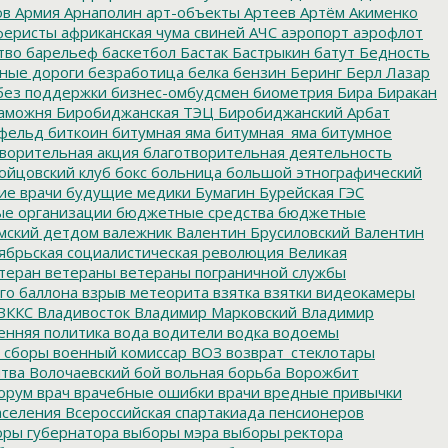
ов
Армия
Арнаполин
арт-объекты
Артеев
Артём Акименко
еристы
африканская чума свиней
АЧС
аэропорт
аэрофлот
тво
барельеф
баскетбол
Бастак
Бастрыкин
батут
Бедность
нные дороги
безработица
белка
бензин
Беринг
Берл Лазар
без поддержки
бизнес-омбудсмен
биометрия
Бира
Биракан
аможня
Биробиджанская ТЭЦ
Биробиджанский Арбат
фельд
биткоин
битумная яма
битумная_яма
битумное
ворительная акция
благотворительная деятельность
ойцовский клуб
бокс
больница
большой этнографический
е врачи
будущие медики
Бумагин
Бурейская ГЭС
е организации
бюджетные средства
бюджетные
мский детдом
валежник
Валентин Брусиловский
Валентин
ябрьская социалистическая революция
Великая
теран
ветераны
ветераны пограничной службы
го баллона
взрыв метеорита
взятка
взятки
видеокамеры
ВККС
Владивосток
Владимир Марковский
Владимир
енняя политика
вода
водители
водка
водоемы
 сборы
военный комиссар
ВОЗ
возврат_стеклотары
итва
Волочаевский бой
вольная борьба
Ворожбит
орум
врач
врачебные ошибки
врачи
вредные привычки
аселения
Всероссийская спартакиада пенсионеров
ры губернатора
выборы мэра
выборы ректора