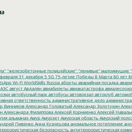
ла
ла"
"железобетонные полицейские"
"ленивые" малоимущие
"
февраля
31 декабря
5
5G
75-летие Победы
8 Марта
80 лет
8
tsApp
Wi-Fi
WorldSkills Russia
аборты
аварийная посадка
авари
 АЭС
август
Авдалян
авиабилеты
авиакатастрофа
авиалесоохр
озки
автобусный парк
автобусы
автовокзал
автоклуб
автомо
ивная ответственность
административное дело
администра
р Винников
Александр Головатый
Александр Золотухин
Алек
ин
Александра Филиппова
Алексей Корниенко
Алексей Наваль
гия
альманах
Амур
Амурзет
Амурская область
Амурский поло
ндрей Пивенко
Анна Кузнецова
аномальное потепление
ано
террористическая безопасность
антитеррористическая коми