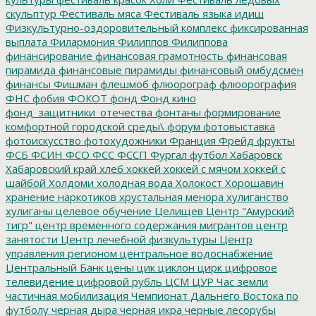
скульптур
Фестиваль мяса
Фестиваль языка идиш
Физкультурно-оздоровительный комплекс
фиксированная
выплата
Филармония
Филиппов
Филиппова
финансирование
финансовая грамотность
финансовая
пирамида
финансовые пирамиды
финансовый омбудсмен
финансы
Фишман
флешмоб
флюорограф
флюорография
ФНС
фобия
ФОКОТ
фонд
Фонд кино
фонд_защитники_отечества
фонтаны
формирование
комфортной городской среды\
форум
фотовыставка
фотоискусство
фотохудожники
Франция
Фрейд
фрукты
ФСБ
ФСИН
ФСО
ФСС
ФССП
Фургал
футбол
Хабаровск
Хабаровский край
хлеб
хоккей
хоккей с мячом
хоккей с
шайбой
Холдоми
холодная вода
Холокост
Хорошавин
хранение наркотиков
хрустальная менора
хулиганство
хулиганы
целевое обучение
Целищев
Центр "Амурский
тигр"
центр временного содержания мигрантов
центр
занятости
Центр лечебной физкультуры
Центр
управления регионом
центральное водоснабжение
Центральный Банк
цены
цик
циклон
цирк
цифровое
телевидение
цифровой рубль
ЦСМ
ЦУР
Час земли
частичная мобилизация
Чемпионат Дальнего Востока по
футболу
черная дыра
черная икра
черные лесорубы