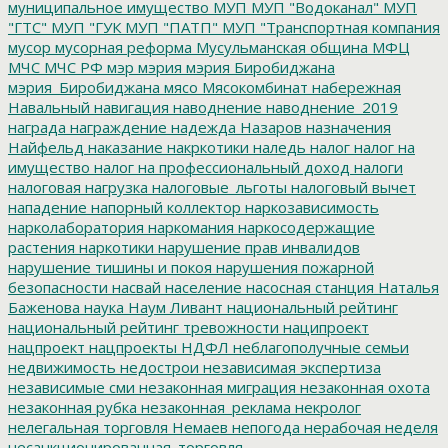
муниципальное имущество
МУП
МУП "Водоканал"
МУП
"ГТС"
МУП "ГУК
МУП "ПАТП"
МУП "Транспортная компания
мусор
мусорная реформа
Мусульманская община
МФЦ
МЧС
МЧС РФ
мэр
мэрия
мэрия Биробиджана
мэрия_Биробиджана
мясо
Мясокомбинат
набережная
Навальный
навигация
наводнение
наводнение_2019
награда
награждение
надежда
Назаров
назначения
Найфельд
наказание
накркотики
наледь
налог
налог на
имущество
налог на профессиональный доход
налоги
налоговая нагрузка
налоговые_льготы
налоговый вычет
нападение
напорный коллектор
наркозависимость
нарколаборатория
наркомания
наркосодержащие
растения
наркотики
нарушение прав инвалидов
нарушение тишины и покоя
нарушения пожарной
безопасности
насвай
население
насосная станция
Наталья
Баженова
наука
Наум Ливант
национальный рейтинг
национальный рейтинг тревожности
наципроект
нацпроект
нацпроекты
НДФЛ
неблагополучные семьи
недвижимость
недострои
независимая экспертиза
независимые сми
незаконная миграция
незаконная охота
незаконная рубка
незаконная_реклама
некролог
нелегальная торговля
Немаев
непогода
нерабочая неделя
несанкционированная_торговля