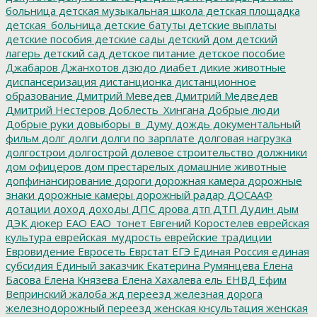
больница
детская музыкальная школа
детская площадка
детская_больница
детские батуты
детские выплаты
детские пособия
детские сады
детский дом
детский
лагерь
детский сад
детское питание
детское пособие
Джабаров
Джанхотов
дзюдо
диабет
дикие животные
диспансеризация
дистанционка
дистанционное
образование
Дмитрий Меведев
Дмитрий Медведев
Дмитрий Нестеров
Доблесть_Хингана
Добрые люди
Добрые руки
довыборы_в_Думу
дождь
документальный
фильм
долг
долги
долги по зарплате
долговая нагрузка
долгострои
долгострой
долевое строительство
должники
дом офицеров
дом престарелых
домашние животные
допфинансирование
дороги
дорожная камера
дорожные
знаки
дорожные камеры
дорожный радар
ДОСААФ
дотации
доход
доходы
ДПС
дрова
дтп
ДТП
Дудин
дым
ДЭК
дюкер
ЕАО
ЕАО_тонет
Евгений Коростелев
еврейская
культура
еврейская_мудрость
еврейские традиции
Евровидение
Евросеть
Еврстат
ЕГЭ
Единая Россия
единая
субсидия
Единый заказчик
Екатерина Румянцева
Елена
Басова
Елена Князева
Елена Хахалева
ель
ЕНВД
Ефим
Вепринский
жалоба
жд переезд
железная дорога
железнодорожный переезд
женская кнсультация
женская