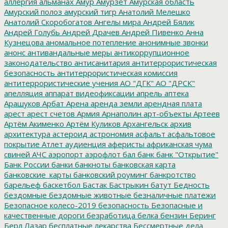
аллергия
альманах
Амур
Амурзет
Амурская область
Амурский полоз
амурский тигр
Анатолий Мелешко
Анатолий Скоробогатов
Ангелы мира
Андрей Бялик
Андрей Голубь
Андрей Драчев
Андрей Пивенко
Анна
Кузнецова
аномальное потепление
анонимные звонки
анонс
антивандальные меры
антикоррупционное
законодательство
антисанитария
антитеррористическая
безопасность
антитеррористическая комиссия
антитеррористические учения
АО "ДГК"
АО "ДРСК"
апелляция
аппарат видеофиксации
апрель
аптека
Арашуков
Арбат
Арена
аренда земли
арендная плата
арест
арест счетов
Армия
Арнаполин
арт-объекты
Артеев
Артём Акименко
Артём Куликов
Архангельск
архив
архитектура
астероид
астрономия
асфальт
асфальтовое
покрытие
Атлет
аудиенция
аферисты
африканская чума
свиней
АЧС
аэропорт
аэрофлот
бал
банк
банк "Открытие"
Банк России
банки
банкноты
банковская карта
банковские_карты
банковский роуминг
банкротство
барельеф
баскетбол
Бастак
Бастрыкин
батут
Бедность
бездомные
бездомные животные
безналичные платежи
Безопасное колесо-2019
безопасность
Безопасные и
качественные дороги
безработица
белка
бензин
Беринг
Берл Лазар
бесплатные лекарства
Бессмертные дела