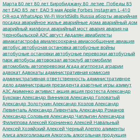
Марта
80 лет
80 лет Биробиджану
80_летие_Победы
85
лет ЕАО
85_лет_ЕАО
9 мая
Apple
Forbes
Instagram
L-410
QR-код
WhatsApp
Wi-Fi
WorldSkills Russia
аборты
аварийная
посадка
аварийное жилье
аварийные дома
аварийный дом
аварийный жилфонд
аварийный мост
авария
авария на
Чернобыльской АЭС
август
Авдалян
авиабилеты
авиакатастрофа
авиалесоохрана
авиасообщение
авиация
автобус
автобусная остановка
автобусные войны
автобусные остановки
автобусные перевозки
автобусный
парк
автобусы
автовокзал
автоклуб
автомобили
автомобиль
автоперевозки
Агада
агитпоезд
аграрии
адвокат
Адвокаты
административная комиссия
административная ответственность
административное
дело
администрация президента
азартные игры
азимут
АЗС
Акименко
активист
акция
акция протеста
Александр
Буксман
Александр Винников
Александр Головатый
Александр Золотухин
Александр Козлов
Александр
Левинталь
Александр Ливенталь
Александр Романов
Александр Соловьев
Александр Чаплыгин
Александра
Филиппова
Алексей Корниенко
Алексей Навальный
Алексей Хозяйский
Алексей Черный
Алеппо
алименты
Алиса
алкоголизация
Алкоголь
алкогольная продукция