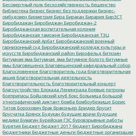
Бессмертный полк
бесхозяйственность
бешенство
библиотека
бизнес
бизнес без поддержки
бизнес-
омбудсмен
биометрия
Бира
Биракан
Бирария
БирЗСТ
Биробидажан
Биробиджан
Биробиджан-2
Биробиджанская воспитательная колония
Биробиджанская таможня
Биробиджанская ТЭЦ
Биробиджанский Арбат
Биробиджанский военный
гарнизонный суд
Биробиджанский колледж культуры и
искусств
Биробиджанский район
Бирофельд
биткоин
битумная яма
битумная_яма
битумное болото
битумные
ямы
Благовещенск
Благовещенский кафедральный собор
Благословенное
благотворитель года
благотворительная
акция
благотворительная деятельность
благотворительность
благотворительный концерт
благоустройство
Блокада Ленинграда
боевые патроны
боеприпасы
Бойцовский клуб
бокс
больница
большой
этнографический диктант
бомба
бомбоубежище
Борис
Титов
Борохович
брак
браконьер
Бридер
брусит
брусчатка
Брянск
Будукан
будущие врачи
будущие
медики
Бумагин
Бурейская ГЭС
буровзрывные работы
Бурятия
Бюджет
бюджет 2017
бюджет Биробиджана
бюджетники
бюджетные деньги
бюджетные организации