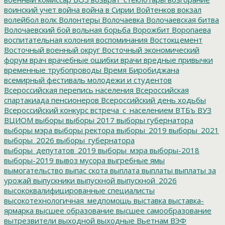
воинский учет
война
война в Сирии
Войтенков
вокзал
волейбол
волк
Волонтеры
Волочаевка
Волочаевская битва
Волочаевский бой
вольная борьба
Ворожбит
Воропаева
воспитательная колония
воспоминания
Востокцемент
Восточный военный округ
Восточный экономический
форум
врач
врачебные ошибки
врачи
вредные привычки
временные трубопроводы
Время Биробиджана
всемирный фестиваль молодежи и студентов
Всероссийская перепись населения
Всероссийская
спартакиада пенсионеров
Всероссийский день ходьбы
Всероссийский конкурс
встреча_с_населением
ВТБъ
ВУЗ
ВЦИОМ
выборы
выборы 2017
выборы губернатора
выборы мэра
выборы ректора
выборы_2019
выборы_2021
выборы_2026
выборы_губернатора
выборы_депутатов_2019
выборы_мэра
выборы-2018
выборы-2019
вывоз мусора
выгребные ямы
вымогательство
выпас скота
выплата
выплаты
выплаты за
урожай
выпускники
выпускной
выпускной_2026
высококвалифицированные специалисты
высокотехнологичная_медпомощь
выставка
выставка-
ярмарка
высшее образование
высшее самообразование
вытрезвители
выходной
выходные
Вьетнам
ВЭФ