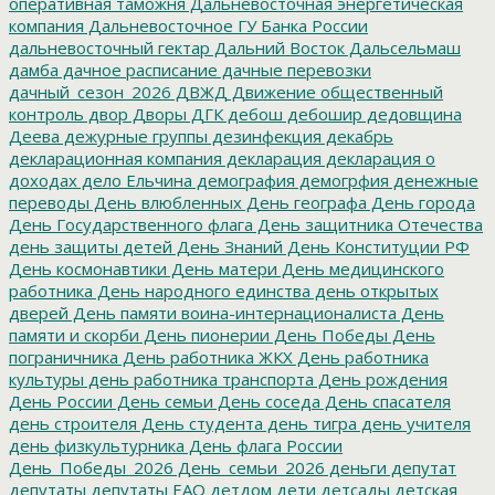
оперативная таможня
Дальневосточная энергетическая
компания
Дальневосточное ГУ Банка России
дальневосточный гектар
Дальний Восток
Дальсельмаш
дамба
дачное расписание
дачные перевозки
дачный_сезон_2026
ДВЖД
Движение общественный
контроль
двор
Дворы
ДГК
дебош
дебошир
дедовщина
Деева
дежурные группы
дезинфекция
декабрь
декларационная компания
декларация
декларация о
доходах
дело Ельчина
демография
демогрфия
денежные
переводы
День влюбленных
День географа
День города
День Государственного флага
День защитника Отечества
день защиты детей
День Знаний
День Конституции РФ
День космонавтики
День матери
День медицинского
работника
День народного единства
день открытых
дверей
День памяти воина-интернационалиста
День
памяти и скорби
День пионерии
День Победы
День
пограничника
День работника ЖКХ
День работника
культуры
день работника транспорта
День рождения
День России
День семьи
День соседа
День спасателя
день строителя
День студента
день тигра
день учителя
день физкультурника
День флага России
День_Победы_2026
День_семьи_2026
деньги
депутат
депутаты
депутаты ЕАО
детдом
дети
детсады
детская