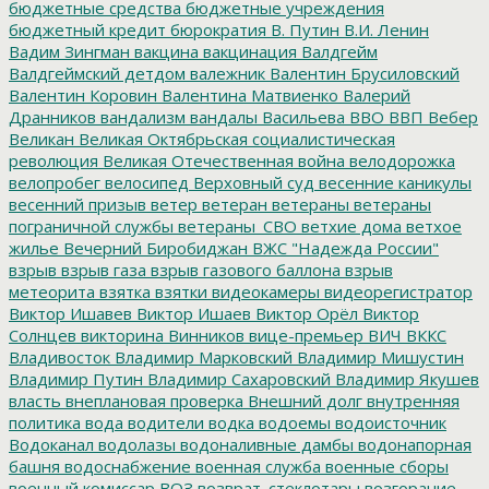
бюджетные средства
бюджетные учреждения
бюджетный кредит
бюрократия
В. Путин
В.И. Ленин
Вадим Зингман
вакцина
вакцинация
Валдгейм
Валдгеймский детдом
валежник
Валентин Брусиловский
Валентин Коровин
Валентина Матвиенко
Валерий
Дранников
вандализм
вандалы
Васильева
ВВО
ВВП
Вебер
Великан
Великая Октябрьская социалистическая
революция
Великая Отечественная война
велодорожка
велопробег
велосипед
Верховный суд
весенние каникулы
весенний призыв
ветер
ветеран
ветераны
ветераны
пограничной службы
ветераны_СВО
ветхие дома
ветхое
жилье
Вечерний Биробиджан
ВЖС "Надежда России"
взрыв
взрыв газа
взрыв газового баллона
взрыв
метеорита
взятка
взятки
видеокамеры
видеорегистратор
Виктор Ишавев
Виктор Ишаев
Виктор Орёл
Виктор
Солнцев
викторина
Винников
вице-премьер
ВИЧ
ВККС
Владивосток
Владимир Марковский
Владимир Мишустин
Владимир Путин
Владимир Сахаровский
Владимир Якушев
власть
внеплановая проверка
Внешний долг
внутренняя
политика
вода
водители
водка
водоемы
водоисточник
Водоканал
водолазы
водоналивные дамбы
водонапорная
башня
водоснабжение
военная служба
военные сборы
военный комиссар
ВОЗ
возврат_стеклотары
возгорание