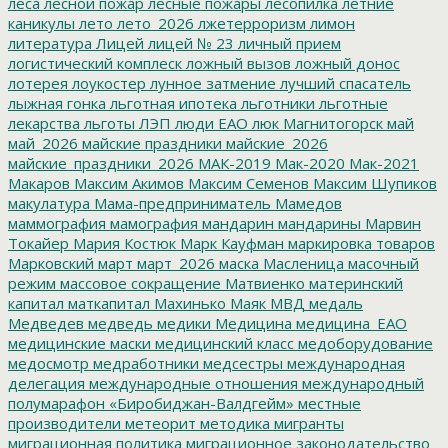
леса
лесной пожар
лесные пожары
лесопилка
летние
каникулы
лето
лето_2026
лжетерроризм
лимон
литература
Лицей
лицей № 23
личный прием
логистический комплеск
ложный вызов
ложный донос
лотерея
лоукостер
лунное затмение
лучший спасатель
лыжная гонка
льготная ипотека
льготники
льготные
лекарства
льготы
ЛЭП
люди ЕАО
люк
Магнитогорск
май
май_2026
майские праздники
майские_2026
майские_праздники_2026
МАК-2019
Мак-2020
Мак-2021
Макаров
Максим Акимов
Максим Семенов
Максим Шупиков
макулатура
Мама-предприниматель
Мамедов
маммография
мамография
мандарин
мандарины
Марвин
Токайер
Мария Костюк
Марк Кауфман
маркировка товаров
Марковский
март
март_2026
маска
Масленица
масочный
режим
массовое сокращение
Матвиенко
материнский
капитал
маткапитал
Махинько
Маяк
МВД
медаль
Медведев
медведь
медики
Медицина
медицина_ЕАО
медицинские маски
медицинский класс
медоборудование
медосмотр
медработники
медсестры
международная
делегация
международные отношения
международный
полумарафон «Биробиджан-Валдгейм»
местные
производители
метеорит
методика
мигранты
миграционная политика
миграционное законодательство