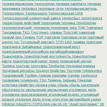
телемедицинские технологии
теневая зарплата
теневая
экономика
тепловоз
тепловые сети
тепловычислитель
Теплоозёрск
Теплоозерск
Теплоозёрская ЦРБ
Теплоозерский цементный завод
теплосбыт
теплотрасса
территория действий
терроризм
техника
технологии
технологический_техникум
технопарк
тигр
ТИК
Тимченко
Тихомиров
ТКО
Тлустенко
товары
Толстой
томограф
тонкий лед
Тонких
ТОР
торговля
торговые сети
торговый
центр
тос
Тотальный диктант
ТПП ЕАО
травма
трагедия
трагедия в Забайкалье
трансграничный мост
трансграничный российско-китайский марафон
Транснефть
транспортная доступность
транспортная
карта
транспортный налог
траур
тревожный сигнал
Тромса
тротуар
тротуары
Трубачев
трудовая книжка
трудовые ресурсы
трудоустройство
Трутнев
туберкулез
Тукалевский
Турбин
туризм
туризмм
турнир
турпоход
турфирма
тхэквондо
ТЭЦ
Тюмень
тюрьма
Тяжелая
атлетика
убийство
уборка улиц
убыль
убыль населения
убыточность
увольнение
увольнения
уголовное дело
уголовное преследование
уголовный кодекс
уголовный
розыск
уголоное дело
уголь
угон
угон автомобиля
удача
УЖАСЫ НАШЕГО ГОРОДКА
узи
УК
УК "ДомСтроСервис"
УК