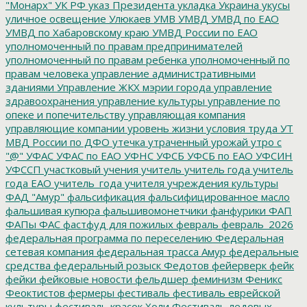
"Монарх"
УК РФ
указ Президента
укладка
Украина
укусы
уличное освещение
Улюкаев
УМВ
УМВД
УМВД по ЕАО
УМВД по Хабаровскому краю
УМВД России по ЕАО
уполномоченный по правам предпринимателей
уполномоченный по правам ребенка
уполномоченный по
правам человека
управление административными
зданиями
Управление ЖКХ мэрии города
управление
здравоохранения
управление культуры
управление по
опеке и попечительству
управляющая компания
управляющие компании
уровень жизни
условия труда
УТ
МВД России по ДФО
утечка
утраченный урожай
утро с
"@"
УФАС
УФАС по ЕАО
УФНС
УФСБ
УФСБ по ЕАО
УФСИН
УФССП
участковый
учения
учитель
учитель года
учитель
года ЕАО
учитель_года
учителя
учреждения культуры
ФАД "Амур"
фальсификация
фальсифицированное масло
фальшивая купюра
фальшивомонетчики
фанфурики
ФАП
ФАПы
ФАС
фастфуд для пожилых
февраль
февраль_2026
федеральная программа по переселению
Федеральная
сетевая компания
федеральная трасса Амур
федеральные
средства
федеральный розыск
Федотов
фейерверк
фейк
фейки
фейковые новости
фельдшер
феминизм
Феникс
Феоктистов
фермеры
фестиваль
фестиваль еврейской
культуры
фестиваль красок Холи
Фестиваль ледовых