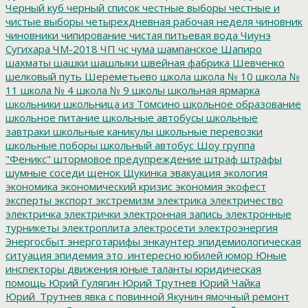
Черный куб
черный список
честные выборы
честные и
чистые выборы
четырехдневная рабочая неделя
чиновник
чиновники
чипирование
чистая питьевая вода
Чиунэ
Сугихара
ЧМ-2018
ЧП
чс
чума
шампанское
Шапиро
шахматы
шашки
шашлыки
швейная фабрика
Шевченко
шелковый путь
Шереметьево
школа
школа № 10
школа №
11
школа № 4
школа № 9
школы
школьная ярмарка
школьники
школьница из Томсино
школьное образование
школьное питание
школьные автобусы
школьные
завтраки
школьные каникулы
школьные перевозки
школьные поборы
школьный автобус
Шоу группа
"Феникс"
штормовое предупреждение
штраф
штрафы
шумные соседи
щенок
Щукинка
эвакуация
экология
экономика
экономический кризис
экономия
экофест
эксперты
экспорт
экстремизм
электрика
электричество
электричка
электрички
электронная запись
электронные
турникеты
электроплита
электросети
электроэнергия
Энергосбыт
энерготарифы
энкаунтер
эпидемиологическая
ситуация
эпидемия
это_интересно
юбилей
юмор
Юные
инспекторы движения
юные таланты
юридическая
помощь
Юрий Гулягин
Юрий Трутнев
Юрий Чайка
Юрий_Трутнев
явка с повинной
Якунин
ямочный ремонт