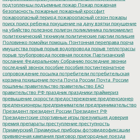
подтопленцы
подъемные
пожар
Пожар
пожарная
безопасность
пожарные
пожарный кроссфит
пожароопасный период
пожароопасный сезон
пожары
поиск
поиск ребенка
покушение на дачу взятки
покушение
на убийство
полезное
полигон
поликлиника
полиомиелит
политехнический техникум
политические партии
полиция
Половинко
помойки
помощь
Понтонная переправа
порча
имущества
порыв
порыв водопровода
порыв теплотрассы
порыв трубопровода
посевная
поселок Партизанский
послание Федеральному Собранию
последние звонки
последний звонок
пособие
пособия
постинтернатное
сопровождение
посылка
потребители
потребительская
корзина
похищение
почта
Почта России
Почта_России
пошлины
правительство
правительство ЕАО
правительство РФ
праздник
праздники
праймериз
превышение скорости
предостережение
предпенсионер
предпенсионеры
предприниматели
предпринимательство
Президент
президент России
Президент РФ
Президентские спортивные игры
презумпция доверия
премия
препараты
преступление
преступность
Приамурский
Приамурье
приборы фотовидеофиксации
прививочная кампания
приговор
пригородные поезда