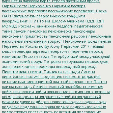
парк Весна
парковка
парта_героев
партийный проект
Партия Роста
Пархоменко
Парыгина
паспорт
пассажирские перевозки
пассажирские перевозки\
Пасха
ПАТП
патриотизм
патриотическое граффити
пауэрлифтинг
ПГУ
ПГУ им. Шолом-Алейхема
ПДД
ПДН
МОМВД России «Ленинский»
педагоги
педагогическая
тайна
пенсии
пенсионер
пенсионерка
пенсионеры
пенсионная грамотность
пенсионная реформа
пенсионные
накопления
пенсионный возраст
Пенсионный фонд
пенсия
Первенство России по футболу
Первомай 2017
первый
класс
переводы
переезд
перерасчет
перечень
период
навигации
Песах
петарда
Петербургский международный
экономический форум
Петровка
петрушкова
пешеходная
зона
пешеходные переходы
пешеходный переход
Пивенко
пикет
пикник
Пикник на площади Ленина
пиротехника
письмо в редакцию
письмо_в_редакцию
питание
план мероприятий
платный перекресток
Платон
плитка
площадь Ленина
пляжный волейбол
пневмония
побег из колонии
побои
повышение пенсионного возраста
погода
погорельцы
пограничные войска
пограничный
режим
подарки
подборка_новостей
подвал
подвоз воды
подделка
поддельные права
поджог
подпольное казино
подростковая преступность
подстанция
подтопление