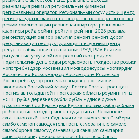
реанимация
ревизия
региональные финансы
региональный оператор
Региональный сосудистый центр
регистратура
регламент
регоператор
регоператор по тко
режим самоизоляции
резиновая квартира
резиновые
квартиры
рейд
рейинг
рейтинг
рейтинг_2026
реклама
реконструкция
ректор
религия
ремонт
ремонт дорог
реорганизация
реструктуризация
ресурсный центр
ресурсоснабжающая организация
РЖД
РИА Рейтинг
ритуальные услуги
рйтинг
рогатый скот
роддом
Родительский день
роды
рождаемость
Рождество
розыск
Ропотребнадзор
Росавиация
Росводресурсы
Росгвардия
Роскачество
Роскомнадзор
Росконтроль
Рослесхоз
Роспотребнадзор
россельхознадзор
российская
экономика
Российский Азимут
Россия
Росстат
рост цен
Ростислав Гольдштейн
Ростовская область
роуминг
РПЦ
РСПП
рубка деревьев
рубли
рубль
Рудное
ружье
рукопашный бой
Румянцева
Русская поляна
рыба
рыбалка
рыбоводные заводы
рынок труда
рысь
с. Ленинское
сага_налоговый_гнет
Сад памяти
сальмонеллез
Самбери
самбо
самогон
самодеятельность
самозанятые
самолет
самооборона
самосуд
санавиация
санация
санитария
санитарно-эпидемиологическая обстанвока
Санкт-