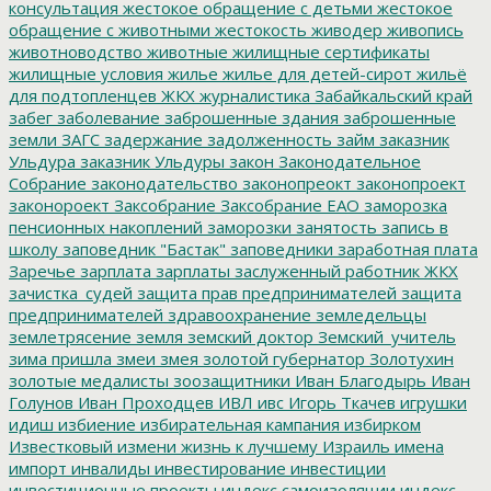
консультация
жестокое обращение с детьми
жестокое
обращение с животными
жестокость
живодер
живопись
животноводство
животные
жилищные сертификаты
жилищные условия
жилье
жилье для детей-сирот
жильё
для подтопленцев
ЖКХ
журналистика
Забайкальский край
забег
заболевание
заброшенные здания
заброшенные
земли
ЗАГС
задержание
задолженность
займ
заказник
Ульдура
заказник Ульдуры
закон
Законодательное
Собрание
законодательство
законопреокт
законопроект
законороект
Заксобрание
Заксобрание ЕАО
заморозка
пенсионных накоплений
заморозки
занятость
запись в
школу
заповедник "Бастак"
заповедники
заработная плата
Заречье
зарплата
зарплаты
заслуженный работник ЖКХ
зачистка_судей
защита прав предпринимателей
защита
предпринимателей
здравоохранение
земледельцы
землетрясение
земля
земский доктор
Земский_учитель
зима пришла
змеи
змея
золотой губернатор
Золотухин
золотые медалисты
зоозащитники
Иван Благодырь
Иван
Голунов
Иван Проходцев
ИВЛ
ивс
Игорь Ткачев
игрушки
идиш
избиение
избирательная кампания
избирком
Известковый
измени жизнь к лучшему
Израиль
имена
импорт
инвалиды
инвестирование
инвестиции
инвестиционные проекты
индекс самоизоляции
индекс