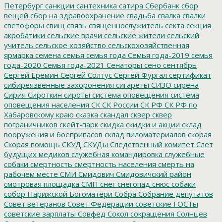
Петербург
санкции
сантехника
сатира
Сбербанк
сбор
вещей
сбор на здравоохранение
свадьба
свалка
свалки
светофоры
свищ
связь
священнослужитель
секта
секция
акробатики
сельские врачи
сельские жители
сельский
учитель
сельское хозяйство
сельскохозяйственная
ярмарка
семена
семья
семья года
Семья года-2019
семья
года-2020
Семья года-2021
Сенаторы
сено
сентябрь
Сергей Ерёмин
Сергей Солтус
Сергей Фургал
сертификат
сибиреязвенные захоронения
сигареты
СИЗО
сирена
Сирия
Сироткин
сироты
система оповещения
система
оповещения населения
СК
СК России
СК РФ
СК РФ по
Хабаровскому краю
сказка
скандал
сквер
сквер
пограничников
скейт-парк
скидка
скидки и акции
склад
вооружения и боеприпасов
склад пиломатериалов
скорая
Скорая помощь
СКУД
СКУДы
Следственный комитет
Слет
будущих медиков
служебная командировка
служебные
собаки
смертность
смертность населения
смерть на
рабочем месте
СМИ
Смидович
Смидовичский район
смотровая площадка
СМП
снег
снегопад
снюс
собаки
собор Парижской Богоматери
Собра
Собрание депутатов
Совет ветеранов
Совет Федерации
советские ГОСТы
советские зарплаты
Совфед
Сокол
сокращения
Солнцев