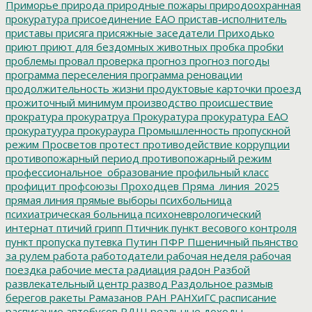
Приморье
природа
природные пожары
природоохранная
прокуратура
присоединение ЕАО
пристав-исполнитель
приставы
присяга
присяжные заседатели
Приходько
приют
приют для бездомных животных
пробка
пробки
проблемы
провал
проверка
прогноз
прогноз погоды
программа переселения
программа реновации
продолжительность жизни
продуктовые карточки
проезд
прожиточный минимум
производство
происшествие
прократура
прокуратруа
Прокуратура
прокуратура ЕАО
прокуратуура
прокураура
Промышленность
пропускной
режим
Просветов
протест
противодействие коррупции
противопожарный период
противопожарный режим
профессиональное_образование
профильный класс
профицит
профсоюзы
Проходцев
Пряма_линия_2025
прямая линия
прямые выборы
психбольница
психиатрическая больница
психоневрологический
интернат
птичий грипп
Птичник
пункт весового контроля
пункт пропуска
путевка
Путин
ПФР
Пшеничный
пьянство
за рулем
работа
работодатели
рабочая неделя
рабочая
поездка
рабочие места
радиация
радон
Разбой
развлекательный центр
развод
Раздольное
размыв
берегов
ракеты
Рамазанов
РАН
РАНХиГС
расписание
расписание автобусов
РДШ
реальные доходы