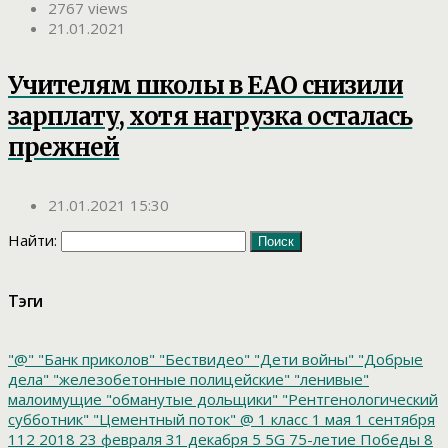
2767 views
21.01.2021
Учителям школы в ЕАО снизили
зарплату, хотя нагрузка осталась
прежней
21.01.2021 15:30
Найти:
Тэги
"@"
"Банк приколов"
"Бествидео"
"Дети войны"
"Добрые
дела"
"железобетонные полицейские"
"ленивые"
малоимущие
"обманутые дольщики"
"Рентгенологический
субботник"
"Цементный поток"
@
1 класс
1 мая
1 сентября
112
2018
23 февраля
31 декабря
5
5G
75-летие Победы
8