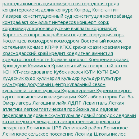
расходы
компенсация
комфортная городская среда
кондитерские изделия
конкурс
Конрад
Константин
Лазарев
конституционный суд
конституция
контрабанда
контрафакт
конфликт интересов
концерт
Корж
коронавирус
коронавирусные выплаты
коронаврус
Коростелев
короткая рабочая неделя
коррупция
корь
Косвинцев
космодром
космодром_Восточный
космос
котельная
Кочмар
КПРФ
КПСС
кража
кражи
красная икра
Краснодарский край
кредит
кредитная амнистия
кредитоспособность
Кремль
креозот
Крещение
кризис
Крик души
Криминал
Крым
крытый каток
крытый_каток
КСН
КТ-исследование
Кубок лосося
КУГИ
КУГИ ЕАО
Кудесник
кудо
кулинария
Кульдкр
Кульдур
культура
культурно досуговый центр
купальный сезон
купальный_сезон
купюры
Кураж
курение
Куренков
курсы
курсы повышения квалификации
КФХ
лаборатория
Лаг ба-
Омер
лагерь
Лагошина
лайк
ЛДПР
Левинталь
Легкая
атлетика
легкоатлетическая пробежка
лед
ледовая
переправа
ледовые скульптуры
ледовый городок
ледовый
каток
ледоход
лекарства
лекарственные препараты
лекарство
Ленинская ЦРБ
Ленинский район
Ленинское
Ленинское сельское поселение
Леонид Школьник
лес