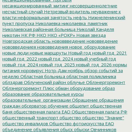
несанкционированный_митинг
несовершеннолетние
несчастный случай
Нетрезвый водитель
неуважение к
власти
неформальная занятость
нефть
Нижнеленинский
пункт пропуска
Николаевка
николаевка_памятник
Николаевская районная больница
Николай Канделя
никотин
НК РФ
НКО
НКО «РОКР»
Новая звезда
Новгородская область
нововвведение
нововведение
нововведениея
нововведения
новое_оборудование
новые люди
новые маршруты
Новый год
новый год_2021
новый год_2022
новый год_2024
новый учебный год
новый_год_2024
новый_год_2025
новый_год_2026
нормы
питания
норовирус
Нотр-Дам
ноябрь
обзор событий за
неделю
Областная больница
областная поликлиника
облздрав
Облученский район
облучье
Облэнергоремонт
Облэнергоремонт Плюс
обман
оборудование
образ
образование
образовательные курсы
образовательные_организации
Обращение
обращения
граждан
обсерватор
обучение
общепит
общественная
баня
общественная палата ЕАО
Общественная палата РФ
общественный транспорт
общество
общество "Знание"
общество инвалидов
Общество фотоискусства ЕАО
объединение
объявления
обыск
обыски
Овчинников