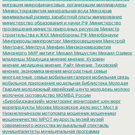
миграция
микрофинансовые_организации
миллиардеры
Минвостокразвития
минеральная вода
Минздрав
минимальный размер заработной платы
минирование
министерство образования и науки РФ
Министерство
просвещения
министр природных ресурсов
Министр
строительства и ЖКХ
Минобороны РФ
Минобрнауки
Минприроды
минпромторг
Минпросвещения
Минстрой
Минтранс
Минтруд
Минфин
Минэкономразвития
Минэнерго
МИР
митинг
Михаил Мишустин
Михаил Озимок
младенцы
Младушка
мнение
мнение_Кузовин
мнение_медицина
мнение_Райт
Мнение_Тиховский
мнение_экономика
мнения
многодетные семьи
многодетные_семьи
мобильная галерея
мобильная связь
мобильное приложение
модельная библиотека
Молодая
Гвардия
молодежный еврейский центр
молодежь
молоко
молочное скотоводство
МОМВД России
«Биробиджанский»
мониторинг
мониторинг цен
морг
морепродукты
Москва
Московское дело
мост
Мост в
Нижнеленинском
мотопомпа
мошенник
мошенники
мошенничество
МРОТ
мудрость
музей
музей
современного искусства
музыкальный спектакль
муниципалитеты
муниципальная программа