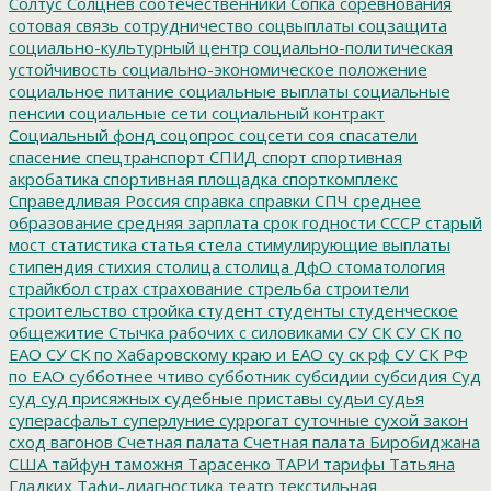
Солтус
Солцнев
соотечественники
Сопка
соревнования
сотовая связь
сотрудничество
соцвыплаты
соцзащита
социально-культурный центр
социально-политическая
устойчивость
социально-экономическое положение
социальное питание
социальные выплаты
социальные
пенсии
социальные сети
социальный контракт
Социальный фонд
соцопрос
соцсети
соя
спасатели
спасение
спецтранспорт
СПИД
спорт
спортивная
акробатика
спортивная площадка
спорткомплекс
Справедливая Россия
справка
справки
СПЧ
среднее
образование
средняя зарплата
срок годности
СССР
старый
мост
статистика
статья
стела
стимулирующие выплаты
стипендия
стихия
столица
столица ДфО
стоматология
страйкбол
страх
страхование
стрельба
строители
строительство
стройка
студент
студенты
студенческое
общежитие
Стычка рабочих с силовиками
СУ СК
СУ СК по
ЕАО
СУ СК по Хабаровскому краю и ЕАО
су ск рф
СУ СК РФ
по ЕАО
субботнее чтиво
субботник
субсидии
субсидия
Суд
суд
суд присяжных
судебные приставы
судьи
судья
суперасфальт
суперлуние
суррогат
суточные
сухой закон
сход вагонов
Счетная палата
Счетная палата Биробиджана
США
тайфун
таможня
Тарасенко
ТАРИ
тарифы
Татьяна
Гладких
Тафи-диагностика
театр
текстильная