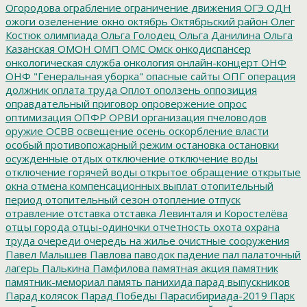
Огородова
ограбление
ограничение движения
ОГЭ
ОДН
ожоги
озеленение
окно
октябрь
Октябрьский район
Олег
Костюк
олимпиада
Ольга Голодец
Ольга Данилина
Ольга
Казанская
ОМОН
ОМП
ОМС
Омск
онкодиспансер
онкологическая служба
онкология
онлайн-концерт
ОНФ
ОНФ "Генеральная уборка"
опасные сайты
ОПГ
операция
должник
оплата труда
Оплот
оползень
оппозиция
оправдательный приговор
опровержение
опрос
оптимизация
ОПФР
ОРВИ
организация пчеловодов
оружие
ОСВВ
освещение
осень
оскорбление власти
особый противопожарный режим
остановка
остановки
осужденные
отдых
отключение
отключение воды
отключение горячей воды
открытое обращение
открытые
окна
отмена компенсационных выплат
отопительный
период
отопительный сезон
отопление
отпуск
отравление
отставка
отставка Левинталя и Коростелёва
отцы города
отцы-одиночки
отчетность
охота
охрана
труда
очереди
очередь на жилье
очистные сооружения
Павел Малышев
Павлова
паводок
падение
пал
палаточный
лагерь
Палькина
Памфилова
памятная акция
памятник
памятник-мемориал
память
панихида
парад выпускников
Парад колясок
Парад Победы
Парасибириада-2019
Парк