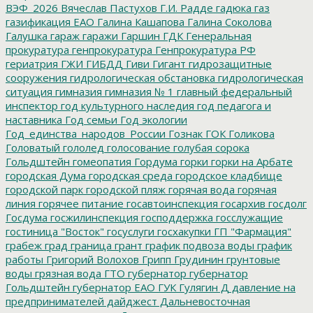
ВЭФ_2026
Вячеслав Пастухов
Г.И. Радде
гадюка
газ
газификация ЕАО
Галина Кашапова
Галина Соколова
Галушка
гараж
гаражи
Гаршин
ГДК
Генеральная
прокуратура
генпрокуратура
Генпрокуратура РФ
гериатрия
ГЖИ
ГИБДД
Гиви
Гигант
гидрозащитные
сооружения
гидрологическая обстановка
гидрологическая
ситуация
гимназия
гимназия № 1
главный федеральный
инспектор
год культурного наследия
год педагога и
наставника
Год семьи
Год экологии
Год_единства_народов_России
Гознак
ГОК
Голикова
Головатый
гололед
голосование
голубая сорока
Гольдштейн
гомеопатия
Гордума
горки
горки на Арбате
городская Дума
городская среда
городское кладбище
городской парк
городской пляж
горячая вода
горячая
линия
горячее питание
госавтоинспекция
госархив
госдолг
Госдума
госжилинспекция
господдержка
госслужащие
гостиница "Восток"
госуслуги
госхакупки
ГП "Фармация"
грабеж
град
граница
грант
график подвоза воды
график
работы
Григорий Волохов
Грипп
Грудинин
грунтовые
воды
грязная вода
ГТО
губернатор
губернатор
Гольдштейн
губернатор ЕАО
ГУК
Гулягин
Д
давление на
предпринимателей
дайджест
Дальневосточная