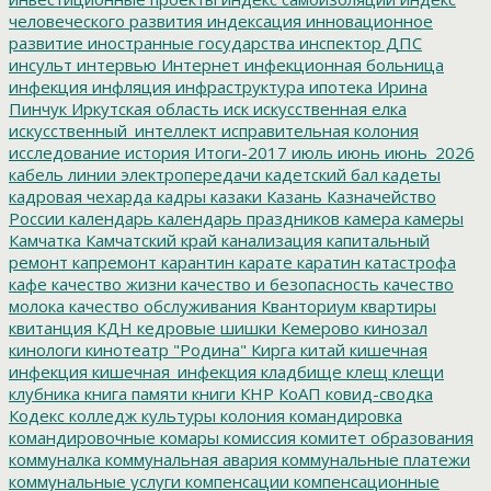
человеческого развития
индексация
инновационное
развитие
иностранные государства
инспектор ДПС
инсульт
интервью
Интернет
инфекционная больница
инфекция
инфляция
инфраструктура
ипотека
Ирина
Пинчук
Иркутская область
иск
искусственная елка
искусственный_интеллект
исправительная колония
исследование
история
Итоги-2017
июль
июнь
июнь_2026
кабель линии электропередачи
кадетский бал
кадеты
кадровая чехарда
кадры
казаки
Казань
Казначейство
России
календарь
календарь праздников
камера
камеры
Камчатка
Камчатский край
канализация
капитальный
ремонт
капремонт
карантин
карате
каратин
катастрофа
кафе
качество жизни
качество и безопасность
качество
молока
качество обслуживания
Кванториум
квартиры
квитанция
КДН
кедровые шишки
Кемерово
кинозал
кинологи
кинотеатр "Родина"
Кирга
китай
кишечная
инфекция
кишечная_инфекция
кладбище
клещ
клещи
клубника
книга памяти
книги
КНР
КоАП
ковид-сводка
Кодекс
колледж культуры
колония
командировка
командировочные
комары
комиссия
комитет образования
коммуналка
коммунальная авария
коммунальные платежи
коммунальные услуги
компенсации
компенсационные