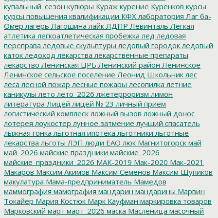
купальный_сезон
купюры
Кураж
курение
Куренков
курсы
курсы повышения квалификации
КФХ
лаборатория
Лаг ба-
Омер
лагерь
Лагошина
лайк
ЛДПР
Левинталь
Легкая
атлетика
легкоатлетическая пробежка
лед
ледовая
переправа
ледовые скульптуры
ледовый городок
ледовый
каток
ледоход
лекарства
лекарственные препараты
лекарство
Ленинская ЦРБ
Ленинский район
Ленинское
Ленинское сельское поселение
Леонид Школьник
лес
леса
лесной пожар
лесные пожары
лесопилка
летние
каникулы
лето
лето_2026
лжетерроризм
лимон
литература
Лицей
лицей № 23
личный прием
логистический комплеск
ложный вызов
ложный донос
лотерея
лоукостер
лунное затмение
лучший спасатель
лыжная гонка
льготная ипотека
льготники
льготные
лекарства
льготы
ЛЭП
люди ЕАО
люк
Магнитогорск
май
май_2026
майские праздники
майские_2026
майские_праздники_2026
МАК-2019
Мак-2020
Мак-2021
Макаров
Максим Акимов
Максим Семенов
Максим Шупиков
макулатура
Мама-предприниматель
Мамедов
маммография
мамография
мандарин
мандарины
Марвин
Токайер
Мария Костюк
Марк Кауфман
маркировка товаров
Марковский
март
март_2026
маска
Масленица
масочный