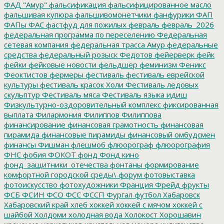
ФАД "Амур"
фальсификация
фальсифицированное масло
фальшивая купюра
фальшивомонетчики
фанфурики
ФАП
ФАПы
ФАС
фастфуд для пожилых
февраль
февраль_2026
федеральная программа по переселению
Федеральная
сетевая компания
федеральная трасса Амур
федеральные
средства
федеральный розыск
Федотов
фейерверк
фейк
фейки
фейковые новости
фельдшер
феминизм
Феникс
Феоктистов
фермеры
фестиваль
фестиваль еврейской
культуры
фестиваль красок Холи
Фестиваль ледовых
скульптур
Фестиваль мяса
Фестиваль языка идиш
Физкультурно-оздоровительный комплекс
фиксированная
выплата
Филармония
Филиппов
Филиппова
финансирование
финансовая грамотность
финансовая
пирамида
финансовые пирамиды
финансовый омбудсмен
финансы
Фишман
флешмоб
флюорограф
флюорография
ФНС
фобия
ФОКОТ
фонд
Фонд кино
фонд_защитники_отечества
фонтаны
формирование
комфортной городской среды\
форум
фотовыставка
фотоискусство
фотохудожники
Франция
Фрейд
фрукты
ФСБ
ФСИН
ФСО
ФСС
ФССП
Фургал
футбол
Хабаровск
Хабаровский край
хлеб
хоккей
хоккей с мячом
хоккей с
шайбой
Холдоми
холодная вода
Холокост
Хорошавин