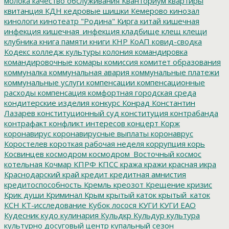
молока
качество обслуживания
Кванториум
квартиры
квитанция
КДН
кедровые шишки
Кемерово
кинозал
кинологи
кинотеатр "Родина"
Кирга
китай
кишечная
инфекция
кишечная_инфекция
кладбище
клещ
клещи
клубника
книга памяти
книги
КНР
КоАП
ковид-сводка
Кодекс
колледж культуры
колония
командировка
командировочные
комары
комиссия
комитет образования
коммуналка
коммунальная авария
коммунальные платежи
коммунальные услуги
компенсации
компенсационные
расходы
компенсация
комфортная городская среда
кондитерские изделия
конкурс
Конрад
Константин
Лазарев
конституционный суд
конституция
контрабанда
контрафакт
конфликт интересов
концерт
Корж
коронавирус
коронавирусные выплаты
коронаврус
Коростелев
короткая рабочая неделя
коррупция
корь
Косвинцев
космодром
космодром_Восточный
космос
котельная
Кочмар
КПРФ
КПСС
кража
кражи
красная икра
Краснодарский край
кредит
кредитная амнистия
кредитоспособность
Кремль
креозот
Крещение
кризис
Крик души
Криминал
Крым
крытый каток
крытый_каток
КСН
КТ-исследование
Кубок лосося
КУГИ
КУГИ ЕАО
Кудесник
кудо
кулинария
Кульдкр
Кульдур
культура
культурно досуговый центр
купальный сезон