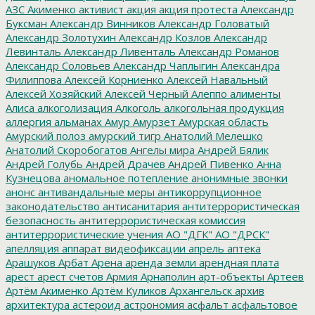
АЗС
Акименко
активист
акция
акция протеста
Александр
Буксман
Александр Винников
Александр Головатый
Александр Золотухин
Александр Козлов
Александр
Левинталь
Александр Ливенталь
Александр Романов
Александр Соловьев
Александр Чаплыгин
Александра
Филиппова
Алексей Корниенко
Алексей Навальный
Алексей Хозяйский
Алексей Черный
Алеппо
алименты
Алиса
алкоголизация
Алкоголь
алкогольная продукция
аллергия
альманах
Амур
Амурзет
Амурская область
Амурский полоз
амурский тигр
Анатолий Мелешко
Анатолий Скоробогатов
Ангелы мира
Андрей Бялик
Андрей Голубь
Андрей Драчев
Андрей Пивенко
Анна
Кузнецова
аномальное потепление
анонимные звонки
анонс
антивандальные меры
антикоррупционное
законодательство
антисанитария
антитеррористическая
безопасность
антитеррористическая комиссия
антитеррористические учения
АО "ДГК"
АО "ДРСК"
апелляция
аппарат видеофиксации
апрель
аптека
Арашуков
Арбат
Арена
аренда земли
арендная плата
арест
арест счетов
Армия
Арнаполин
арт-объекты
Артеев
Артём Акименко
Артём Куликов
Архангельск
архив
архитектура
астероид
астрономия
асфальт
асфальтовое