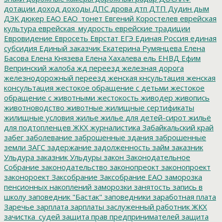
дотации
доход
доходы
ДПС
дрова
дтп
ДТП
Дудин
дым
ДЭК
дюкер
ЕАО
ЕАО_тонет
Евгений Коростелев
еврейская
культура
еврейская_мудрость
еврейские традиции
Евровидение
Евросеть
Еврстат
ЕГЭ
Единая Россия
единая
субсидия
Единый заказчик
Екатерина Румянцева
Елена
Басова
Елена Князева
Елена Хахалева
ель
ЕНВД
Ефим
Вепринский
жалоба
жд переезд
железная дорога
железнодорожный переезд
женская кнсультация
женская
консультация
жестокое обращение с детьми
жестокое
обращение с животными
жестокость
живодер
живопись
животноводство
животные
жилищные сертификаты
жилищные условия
жилье
жилье для детей-сирот
жильё
для подтопленцев
ЖКХ
журналистика
Забайкальский край
забег
заболевание
заброшенные здания
заброшенные
земли
ЗАГС
задержание
задолженность
займ
заказник
Ульдура
заказник Ульдуры
закон
Законодательное
Собрание
законодательство
законопреокт
законопроект
законороект
Заксобрание
Заксобрание ЕАО
заморозка
пенсионных накоплений
заморозки
занятость
запись в
школу
заповедник "Бастак"
заповедники
заработная плата
Заречье
зарплата
зарплаты
заслуженный работник ЖКХ
зачистка_судей
защита прав предпринимателей
защита