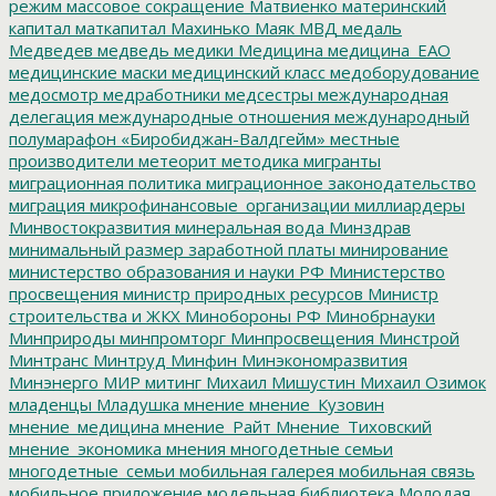
режим
массовое сокращение
Матвиенко
материнский
капитал
маткапитал
Махинько
Маяк
МВД
медаль
Медведев
медведь
медики
Медицина
медицина_ЕАО
медицинские маски
медицинский класс
медоборудование
медосмотр
медработники
медсестры
международная
делегация
международные отношения
международный
полумарафон «Биробиджан-Валдгейм»
местные
производители
метеорит
методика
мигранты
миграционная политика
миграционное законодательство
миграция
микрофинансовые_организации
миллиардеры
Минвостокразвития
минеральная вода
Минздрав
минимальный размер заработной платы
минирование
министерство образования и науки РФ
Министерство
просвещения
министр природных ресурсов
Министр
строительства и ЖКХ
Минобороны РФ
Минобрнауки
Минприроды
минпромторг
Минпросвещения
Минстрой
Минтранс
Минтруд
Минфин
Минэкономразвития
Минэнерго
МИР
митинг
Михаил Мишустин
Михаил Озимок
младенцы
Младушка
мнение
мнение_Кузовин
мнение_медицина
мнение_Райт
Мнение_Тиховский
мнение_экономика
мнения
многодетные семьи
многодетные_семьи
мобильная галерея
мобильная связь
мобильное приложение
модельная библиотека
Молодая