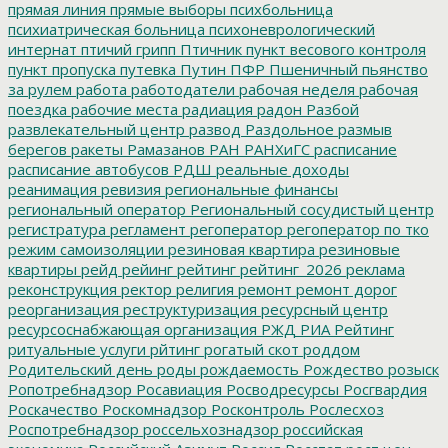
прямая линия
прямые выборы
психбольница
психиатрическая больница
психоневрологический
интернат
птичий грипп
Птичник
пункт весового контроля
пункт пропуска
путевка
Путин
ПФР
Пшеничный
пьянство
за рулем
работа
работодатели
рабочая неделя
рабочая
поездка
рабочие места
радиация
радон
Разбой
развлекательный центр
развод
Раздольное
размыв
берегов
ракеты
Рамазанов
РАН
РАНХиГС
расписание
расписание автобусов
РДШ
реальные доходы
реанимация
ревизия
региональные финансы
региональный оператор
Региональный сосудистый центр
регистратура
регламент
регоператор
регоператор по тко
режим самоизоляции
резиновая квартира
резиновые
квартиры
рейд
рейинг
рейтинг
рейтинг_2026
реклама
реконструкция
ректор
религия
ремонт
ремонт дорог
реорганизация
реструктуризация
ресурсный центр
ресурсоснабжающая организация
РЖД
РИА Рейтинг
ритуальные услуги
рйтинг
рогатый скот
роддом
Родительский день
роды
рождаемость
Рождество
розыск
Ропотребнадзор
Росавиация
Росводресурсы
Росгвардия
Роскачество
Роскомнадзор
Росконтроль
Рослесхоз
Роспотребнадзор
россельхознадзор
российская