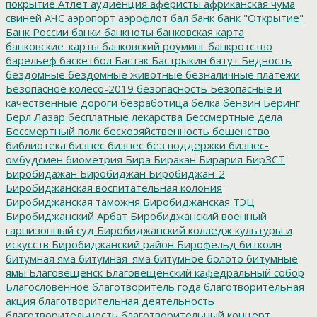
покрытие
Атлет
аудиенция
аферисты
африканская чума
свиней
АЧС
аэропорт
аэрофлот
бал
банк
банк "Открытие"
Банк России
банки
банкноты
банковская карта
банковские_карты
банковский роуминг
банкротство
барельеф
баскетбол
Бастак
Бастрыкин
батут
Бедность
бездомные
бездомные животные
безналичные платежи
Безопасное колесо-2019
безопасность
Безопасные и
качественные дороги
безработица
белка
бензин
Беринг
Берл Лазар
бесплатные лекарства
Бессмертные дела
Бессмертный полк
бесхозяйственность
бешенство
библиотека
бизнес
бизнес без поддержки
бизнес-
омбудсмен
биометрия
Бира
Биракан
Бирария
БирЗСТ
Биробидажан
Биробиджан
Биробиджан-2
Биробиджанская воспитательная колония
Биробиджанская таможня
Биробиджанская ТЭЦ
Биробиджанский Арбат
Биробиджанский военный
гарнизонный суд
Биробиджанский колледж культуры и
искусств
Биробиджанский район
Бирофельд
биткоин
битумная яма
битумная_яма
битумное болото
битумные
ямы
Благовещенск
Благовещенский кафедральный собор
Благословенное
благотворитель года
благотворительная
акция
благотворительная деятельность
благотворительность
благотворительный концерт