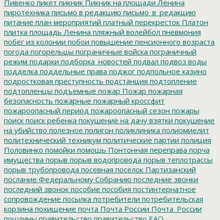
Пивенко
пикет
пикник
Пикник на площади Ленина
пиротехника
письмо в редакцию
письмо_в_редакцию
питание
план мероприятий
платный перекресток
Платон
плитка
площадь Ленина
пляжный волейбол
пневмония
побег из колонии
побои
повышение пенсионного возраста
погода
погорельцы
пограничные войска
пограничный
режим
подарки
подборка_новостей
подвал
подвоз воды
подделка
поддельные права
поджог
подпольное казино
подростковая преступность
подстанция
подтопление
подтопленцы
подъемные
пожар
Пожар
пожарная
безопасность
пожарные
пожарный кроссфит
пожароопасный период
пожароопасный сезон
пожары
поиск
поиск ребенка
покушение на дачу взятки
покушение
на убийство
полезное
полигон
поликлиника
полиомиелит
политехнический техникум
политические партии
полиция
Половинко
помойки
помощь
Понтонная переправа
порча
имущества
порыв
порыв водопровода
порыв теплотрассы
порыв трубопровода
посевная
поселок Партизанский
послание Федеральному Собранию
последние звонки
последний звонок
пособие
пособия
постинтернатное
сопровождение
посылка
потребители
потребительская
корзина
похищение
почта
Почта России
Почта_России
пошлины
правительство
правительство ЕАО