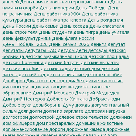
дверей
День памяти воина-интернационалиста
День
памяти и скорби
День пионерии
День Победы
День
пограничника
День работника ЖКХ
День работника
культуры
день работника транспорта
День рождения
День России
День семьи
День соседа
День спасателя
день строителя
День студента
день тигра
день учителя
день физкультурника
День флага России
День_Победы_2026
День_семьи_2026
деньги
депутат
депутаты
депутаты ЕАО
детдом
дети
детсады
детская
больница
детская музыкальная школа
детская площадка
детская_больница
детские батуты
детские выплаты
детские пособия
детские сады
детский дом
детский
лагерь
детский сад
детское питание
детское пособие
Джабаров
Джанхотов
дзюдо
диабет
дикие животные
диспансеризация
дистанционка
дистанционное
образование
Дмитрий Меведев
Дмитрий Медведев
Дмитрий Нестеров
Доблесть_Хингана
Добрые люди
Добрые руки
довыборы_в_Думу
дождь
документальный
фильм
долг
долги
долги по зарплате
долговая нагрузка
долгострои
долгострой
долевое строительство
должники
дом офицеров
дом престарелых
домашние животные
допфинансирование
дороги
дорожная камера
дорожные
знаки
дорожные камеры
дорожный радар
ДОСААФ