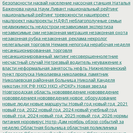
безопасности
насвай
население
насосная станция
Наталья
Баженова
наука
Наум Ливант
национальный рейтинг
национальный рейтинг тревожности
наципроект
нацпроект
нацпроекты
НДФЛ
неблагополучные семьи
недвижимость
недострои
независимая экспертиза
независимые сми
незаконная миграция
незаконная охота
незаконная рубка
незаконная_реклама
некролог
нелегальная торговля
Немаев
непогода
нерабочая неделя
несанкционированная_торговля
несанкционированный_митинг
несовершеннолетние
несчастный случай
Нетрезвый водитель
неуважение к
власти
неформальная занятость
нефть
Нижнеленинский
пункт пропуска
Николаевка
николаевка_памятник
Николаевская районная больница
Николай Канделя
никотин
НК РФ
НКО
НКО «РОКР»
Новая звезда
Новгородская область
нововвведение
нововведение
нововведениея
нововведения
новое_оборудование
новые люди
новые маршруты
Новый год
новый год_2021
новый год_2022
новый год_2024
новый учебный год
новый_год_2024
новый_год_2025
новый_год_2026
нормы
питания
норовирус
Нотр-Дам
ноябрь
обзор событий за
неделю
Областная больница
областная поликлиника