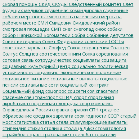
Скорая помощь
СКУД
СКУДы
Следственный комитет
Слет
будущих медиков
служебная командировка
служебные
собаки
смертность
смертность населения
смерть на
рабочем месте
СМИ
Смидович
Смидовичский район
смотровая площадка
СМП
снег
снегопад
снюс
собаки
собор Парижской Богоматери
Собра
Собрание депутатов
Совет ветеранов
Совет Федерации
советские ГОСТы
советские зарплаты
Совфед
Сокол
сокращения
Солнцев
Солтус
Солцнев
соотечественники
Сопка
соревнования
сотовая связь
сотрудничество
соцвыплаты
соцзащита
социально-культурный центр
социально-политическая
устойчивость
социально-экономическое положение
социальное питание
социальные выплаты
социальные
пенсии
социальные сети
социальный контракт
Социальный фонд
соцопрос
соцсети
соя
спасатели
спасение
спецтранспорт
СПИД
спорт
спортивная
акробатика
спортивная площадка
спорткомплекс
Справедливая Россия
справка
справки
СПЧ
среднее
образование
средняя зарплата
срок годности
СССР
старый
мост
статистика
статья
стела
стимулирующие выплаты
стипендия
стихия
столица
столица ДфО
стоматология
страйкбол
страх
страхование
стрельба
строители