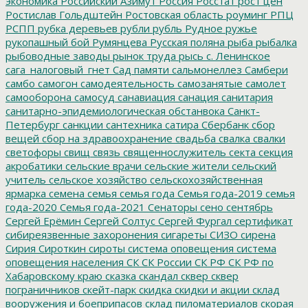
экономика
Российский Азимут
Россия
Росстат
рост цен
Ростислав Гольдштейн
Ростовская область
роуминг
РПЦ
РСПП
рубка деревьев
рубли
рубль
Рудное
ружье
рукопашный бой
Румянцева
Русская поляна
рыба
рыбалка
рыбоводные заводы
рынок труда
рысь
с. Ленинское
сага_налоговый_гнет
Сад памяти
сальмонеллез
Самбери
самбо
самогон
самодеятельность
самозанятые
самолет
самооборона
самосуд
санавиация
санация
санитария
санитарно-эпидемиологическая обстанвока
Санкт-
Петербург
санкции
сантехника
сатира
Сбербанк
сбор
вещей
сбор на здравоохранение
свадьба
свалка
свалки
светофоры
свищ
связь
священнослужитель
секта
секция
акробатики
сельские врачи
сельские жители
сельский
учитель
сельское хозяйство
сельскохозяйственная
ярмарка
семена
семья
семья года
Семья года-2019
семья
года-2020
Семья года-2021
Сенаторы
сено
сентябрь
Сергей Ерёмин
Сергей Солтус
Сергей Фургал
сертификат
сибиреязвенные захоронения
сигареты
СИЗО
сирена
Сирия
Сироткин
сироты
система оповещения
система
оповещения населения
СК
СК России
СК РФ
СК РФ по
Хабаровскому краю
сказка
скандал
сквер
сквер
пограничников
скейт-парк
скидка
скидки и акции
склад
вооружения и боеприпасов
склад пиломатериалов
скорая