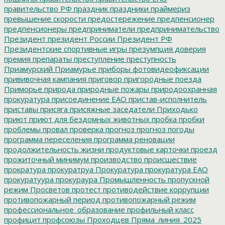
правительство РФ
праздник
праздники
праймериз
превышение скорости
предостережение
предпенсионер
предпенсионеры
предприниматели
предпринимательство
Президент
президент России
Президент РФ
Президентские спортивные игры
презумпция доверия
премия
препараты
преступление
преступность
Приамурский
Приамурье
приборы фотовидеофиксации
прививочная кампания
приговор
пригородные поезда
Приморье
природа
природные пожары
природоохранная
прокуратура
присоединение ЕАО
пристав-исполнитель
приставы
присяга
присяжные заседатели
Приходько
приют
приют для бездомных животных
пробка
пробки
проблемы
провал
проверка
прогноз
прогноз погоды
программа переселения
программа реновации
продолжительность жизни
продуктовые карточки
проезд
прожиточный минимум
производство
происшествие
прократура
прокуратруа
Прокуратура
прокуратура ЕАО
прокуратуура
прокураура
Промышленность
пропускной
режим
Просветов
протест
противодействие коррупции
противопожарный период
противопожарный режим
профессиональное_образование
профильный класс
профицит
профсоюзы
Проходцев
Пряма_линия_2025