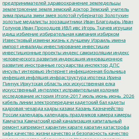
предпринимателей
здравоохранение
земледельцы
землетрясение
земля
земский доктор
Земский_учитель
зима пришла
змеи
змея
золотой губернатор
Золотухин
золотые медалисты
зоозащитники
Иван Благодырь
Иван
Голунов
Иван Проходцев
ИВЛ
ивс
Игорь Ткачев
игрушки
идиш
избиение
избирательная кампания
избирком
Известковый
измени жизнь к лучшему
Израиль
имена
импорт
инвалиды
инвестирование
инвестиции
инвестиционные проекты
индекс самоизоляции
индекс
человеческого развития
индексация
инновационное
развитие
иностранные государства
инспектор ДПС
инсульт
интервью
Интернет
инфекционная больница
инфекция
инфляция
инфраструктура
ипотека
Ирина
Пинчук
Иркутская область
иск
искусственная елка
искусственный_интеллект
исправительная колония
исследование
история
Итоги-2017
июль
июнь
июнь_2026
кабель линии электропередачи
кадетский бал
кадеты
кадровая чехарда
кадры
казаки
Казань
Казначейство
России
календарь
календарь праздников
камера
камеры
Камчатка
Камчатский край
канализация
капитальный
ремонт
капремонт
карантин
карате
каратин
катастрофа
кафе
качество жизни
качество и безопасность
качество