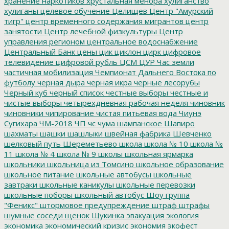
хранение наркотиков
хрустальная менора
хулиганство
хулиганы
целевое обучение
Целищев
Центр "Амурский
тигр"
центр временного содержания мигрантов
центр
занятости
Центр лечебной физкультуры
Центр
управления регионом
центральное водоснабжение
Центральный Банк
цены
цик
циклон
цирк
цифровое
телевидение
цифровой рубль
ЦСМ
ЦУР
Час земли
частичная мобилизация
Чемпионат Дальнего Востока по
футболу
черная дыра
черная икра
черные лесорубы
Черный куб
черный список
честные выборы
честные и
чистые выборы
четырехдневная рабочая неделя
чиновник
чиновники
чипирование
чистая питьевая вода
Чиунэ
Сугихара
ЧМ-2018
ЧП
чс
чума
шампанское
Шапиро
шахматы
шашки
шашлыки
швейная фабрика
Шевченко
шелковый путь
Шереметьево
школа
школа № 10
школа №
11
школа № 4
школа № 9
школы
школьная ярмарка
школьники
школьница из Томсино
школьное образование
школьное питание
школьные автобусы
школьные
завтраки
школьные каникулы
школьные перевозки
школьные поборы
школьный автобус
Шоу группа
"Феникс"
штормовое предупреждение
штраф
штрафы
шумные соседи
щенок
Щукинка
эвакуация
экология
экономика
экономический кризис
экономия
экофест