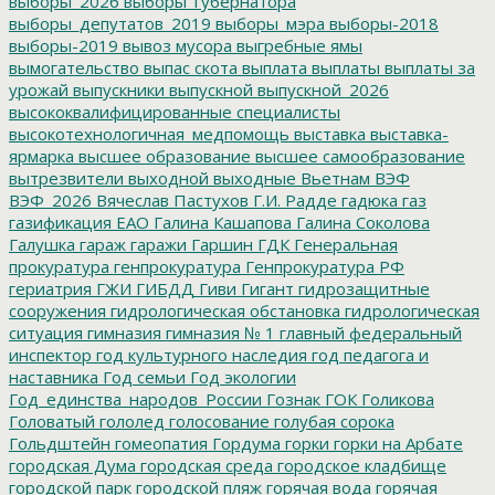
выборы_2026
выборы_губернатора
выборы_депутатов_2019
выборы_мэра
выборы-2018
выборы-2019
вывоз мусора
выгребные ямы
вымогательство
выпас скота
выплата
выплаты
выплаты за
урожай
выпускники
выпускной
выпускной_2026
высококвалифицированные специалисты
высокотехнологичная_медпомощь
выставка
выставка-
ярмарка
высшее образование
высшее самообразование
вытрезвители
выходной
выходные
Вьетнам
ВЭФ
ВЭФ_2026
Вячеслав Пастухов
Г.И. Радде
гадюка
газ
газификация ЕАО
Галина Кашапова
Галина Соколова
Галушка
гараж
гаражи
Гаршин
ГДК
Генеральная
прокуратура
генпрокуратура
Генпрокуратура РФ
гериатрия
ГЖИ
ГИБДД
Гиви
Гигант
гидрозащитные
сооружения
гидрологическая обстановка
гидрологическая
ситуация
гимназия
гимназия № 1
главный федеральный
инспектор
год культурного наследия
год педагога и
наставника
Год семьи
Год экологии
Год_единства_народов_России
Гознак
ГОК
Голикова
Головатый
гололед
голосование
голубая сорока
Гольдштейн
гомеопатия
Гордума
горки
горки на Арбате
городская Дума
городская среда
городское кладбище
городской парк
городской пляж
горячая вода
горячая