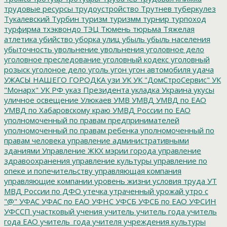
трудовые ресурсы
трудоустройство
Трутнев
туберкулез
Тукалевский
Турбин
туризм
туризмм
турнир
турпоход
турфирма
тхэквондо
ТЭЦ
Тюмень
тюрьма
Тяжелая
атлетика
убийство
уборка улиц
убыль
убыль населения
убыточность
увольнение
увольнения
уголовное дело
уголовное преследование
уголовный кодекс
уголовный
розыск
уголоное дело
уголь
угон
угон автомобиля
удача
УЖАСЫ НАШЕГО ГОРОДКА
узи
УК
УК "ДомСтроСервис"
УК
"Монарх"
УК РФ
указ Президента
укладка
Украина
укусы
уличное освещение
Улюкаев
УМВ
УМВД
УМВД по ЕАО
УМВД по Хабаровскому краю
УМВД России по ЕАО
уполномоченный по правам предпринимателей
уполномоченный по правам ребенка
уполномоченный по
правам человека
управление административными
зданиями
Управление ЖКХ мэрии города
управление
здравоохранения
управление культуры
управление по
опеке и попечительству
управляющая компания
управляющие компании
уровень жизни
условия труда
УТ
МВД России по ДФО
утечка
утраченный урожай
утро с
"@"
УФАС
УФАС по ЕАО
УФНС
УФСБ
УФСБ по ЕАО
УФСИН
УФССП
участковый
учения
учитель
учитель года
учитель
года ЕАО
учитель_года
учителя
учреждения культуры