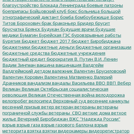
благоустройство
Блокада Ленинграда
боевые патроны
боеприпасы
Бойцовский клуб
бокс
больница
большой
этнографический диктант
бомба
бомбоубежище
Борис
Титов
Борохович
брак
браконьер
Бридер
брусит
брусчатка
Брянск
Будукан
будущие врачи
будущие
медики
Бумагин
Бурейская ГЭС
буровзрывные работы
Бурятия
Бюджет
бюджет 2017
бюджет Биробиджана
бюджетники
бюджетные деньги
бюджетные организации
бюджетные средства
бюджетные учреждения
бюджетный кредит
бюрократия
В. Путин
В.И. Ленин
Вадим Зингман
вакцина
вакцинация
Валдгейм
Валдгеймский детдом
валежник
Валентин Брусиловский
Валентин Коровин
Валентина Матвиенко
Валерий
Дранников
вандализм
вандалы
Васильева
ВВО
ВВП
Вебер
Великан
Великая Октябрьская социалистическая
революция
Великая Отечественная война
велодорожка
велопробег
велосипед
Верховный суд
весенние каникулы
весенний призыв
ветер
ветеран
ветераны
ветераны
пограничной службы
ветераны_СВО
ветхие дома
ветхое
жилье
Вечерний Биробиджан
ВЖС "Надежда России"
взрыв
взрыв газа
взрыв газового баллона
взрыв
метеорита
взятка
взятки
видеокамеры
видеорегистратор