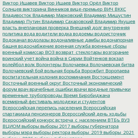
Виктор Ишавев
Виктор Ишаев
Виктор Орёл
Виктор
Солнцев
викторина
Винников
вице-премьер
ВИЧ
ВККС
Владивосток
Владимир Марковский
Владимир Мишустин
Владимир Путин
Владимир Сахаровский
Владимир Якушев
власть
внеплановая проверка
Внешний долг
внутренняя
политика
вода
водители
водка
водоемы
водоисточник
Водоканал
водолазы
водоналивные дамбы
водонапорная
башня
водоснабжение
военная служба
военные сборы
военный комиссар
ВОЗ
возврат_стеклотары
возгорание
воинский учет
война
война в Сирии
Войтенков
вокзал
волейбол
волк
Волонтеры
Волочаевка
Волочаевская битва
Волочаевский бой
вольная борьба
Ворожбит
Воропаева
воспитательная колония
воспоминания
Востокцемент
Восточный военный округ
Восточный экономический
форум
врач
врачебные ошибки
врачи
вредные привычки
временные трубопроводы
Время Биробиджана
всемирный фестиваль молодежи и студентов
Всероссийская перепись населения
Всероссийская
спартакиада пенсионеров
Всероссийский день ходьбы
Всероссийский конкурс
встреча_с_населением
ВТБъ
ВУЗ
ВЦИОМ
выборы
выборы 2017
выборы губернатора
выборы мэра
выборы ректора
выборы_2019
выборы_2021