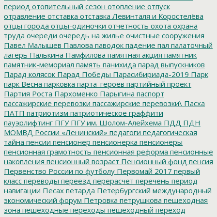
период
отопительный сезон
отопление
отпуск
отравление
отставка
отставка Левинталя и Коростелёва
отцы города
отцы-одиночки
отчетность
охота
охрана
труда
очереди
очередь на жилье
очистные сооружения
Павел Малышев
Павлова
паводок
падение
пал
палаточный
лагерь
Палькина
Памфилова
памятная акция
памятник
памятник-мемориал
память
панихида
парад выпускников
Парад колясок
Парад Победы
Парасибириада-2019
Парк
парк Весна
парковка
парта_героев
партийный проект
Партия Роста
Пархоменко
Парыгина
паспорт
пассажирские перевозки
пассажирские перевозки\
Пасха
ПАТП
патриотизм
патриотическое граффити
пауэрлифтинг
ПГУ
ПГУ им. Шолом-Алейхема
ПДД
ПДН
МОМВД России «Ленинский»
педагоги
педагогическая
тайна
пенсии
пенсионер
пенсионерка
пенсионеры
пенсионная грамотность
пенсионная реформа
пенсионные
накопления
пенсионный возраст
Пенсионный фонд
пенсия
Первенство России по футболу
Первомай 2017
первый
класс
переводы
переезд
перерасчет
перечень
период
навигации
Песах
петарда
Петербургский международный
экономический форум
Петровка
петрушкова
пешеходная
зона
пешеходные переходы
пешеходный переход