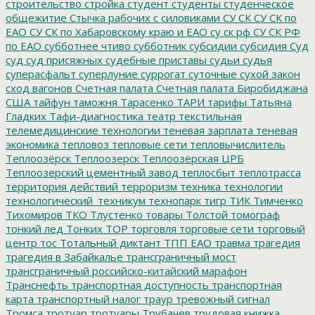
строительство
стройка
студент
студенты
студенческое
общежитие
Стычка рабочих с силовиками
СУ СК
СУ СК по
ЕАО
СУ СК по Хабаровскому краю и ЕАО
су ск рф
СУ СК РФ
по ЕАО
субботнее чтиво
субботник
субсидии
субсидия
Суд
суд
суд присяжных
судебные приставы
судьи
судья
суперасфальт
суперлуние
суррогат
суточные
сухой закон
сход вагонов
Счетная палата
Счетная палата Биробиджана
США
тайфун
таможня
Тарасенко
ТАРИ
тарифы
Татьяна
Гладких
Тафи-диагностика
театр
текстильная
телемедицинские технологии
теневая зарплата
теневая
экономика
тепловоз
тепловые сети
тепловычислитель
Теплоозёрск
Теплоозерск
Теплоозёрская ЦРБ
Теплоозерский цементный завод
теплосбыт
теплотрасса
территория действий
терроризм
техника
технологии
технологический_техникум
технопарк
тигр
ТИК
Тимченко
Тихомиров
ТКО
Тлустенко
товары
Толстой
томограф
тонкий лед
Тонких
ТОР
торговля
торговые сети
торговый
центр
тос
Тотальный диктант
ТПП ЕАО
травма
трагедия
трагедия в Забайкалье
трансграничный мост
трансграничный российско-китайский марафон
Транснефть
транспортная доступность
транспортная
карта
транспортный налог
траур
тревожный сигнал
Тромса
тротуар
тротуары
Трубачев
трудовая книжка