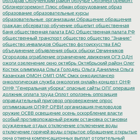
облздрав
Облученский район
облучье
Облэнергоремонт
Облэнергоремонт Плюс
обман
оборудование
образ
образование
образовательные курсы
образовательные_организации
Обращение
обращения
граждан
обсерватор
обучение
общепит
общественная
баня
общественная палата ЕАО
Общественная палата РФ
общественный транспорт
общество
общество "Знание"
общество инвалидов
Общество фотоискусства ЕАО
объединение
объявления
обыск
обыски
Овчинников
Огородова
ограбление
ограничение движения
ОГЭ
ОДН
ожоги
озеленение
окно
октябрь
Октябрьский район
Олег
Костюк
олимпиада
Ольга Голодец
Ольга Данилина
Ольга
Казанская
ОМОН
ОМП
ОМС
Омск
онкодиспансер
онкологическая служба
онкология
онлайн-концерт
ОНФ
ОНФ "Генеральная уборка"
опасные сайты
ОПГ
операция
должник
оплата труда
Оплот
оползень
оппозиция
оправдательный приговор
опровержение
опрос
оптимизация
ОПФР
ОРВИ
организация пчеловодов
оружие
ОСВВ
освещение
осень
оскорбление власти
особый противопожарный режим
остановка
остановки
осужденные
отдых
отключение
отключение воды
отключение горячей воды
открытое обращение
открытые
окна
отмена компенсационных выплат
отопительный