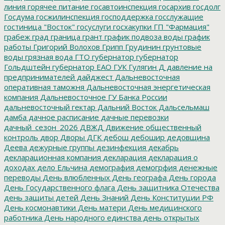
линия
горячее питание
госавтоинспекция
госархив
госдолг
Госдума
госжилинспекция
господдержка
госслужащие
гостиница "Восток"
госуслуги
госхакупки
ГП "Фармация"
грабеж
град
граница
грант
график подвоза воды
график
работы
Григорий Волохов
Грипп
Грудинин
грунтовые
воды
грязная вода
ГТО
губернатор
губернатор
Гольдштейн
губернатор ЕАО
ГУК
Гулягин
Д
давление на
предпринимателей
дайджест
Дальневосточная
оперативная таможня
Дальневосточная энергетическая
компания
Дальневосточное ГУ Банка России
дальневосточный гектар
Дальний Восток
Дальсельмаш
дамба
дачное расписание
дачные перевозки
дачный_сезон_2026
ДВЖД
Движение общественный
контроль
двор
Дворы
ДГК
дебош
дебошир
дедовщина
Деева
дежурные группы
дезинфекция
декабрь
декларационная компания
декларация
декларация о
доходах
дело Ельчина
демография
демогрфия
денежные
переводы
День влюбленных
День географа
День города
День Государственного флага
День защитника Отечества
день защиты детей
День Знаний
День Конституции РФ
День космонавтики
День матери
День медицинского
работника
День народного единства
день открытых