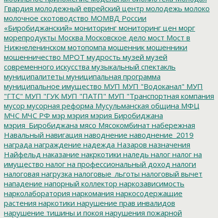
Гвардия
молодежный еврейский центр
молодежь
молоко
молочное скотоводство
МОМВД России
«Биробиджанский»
мониторинг
мониторинг цен
морг
морепродукты
Москва
Московское дело
мост
Мост в
Нижнеленинском
мотопомпа
мошенник
мошенники
мошенничество
МРОТ
мудрость
музей
музей
современного искусства
музыкальный спектакль
муниципалитеты
муниципальная программа
муниципальное имущество
МУП
МУП "Водоканал"
МУП
"ГТС"
МУП "ГУК
МУП "ПАТП"
МУП "Транспортная компания
мусор
мусорная реформа
Мусульманская община
МФЦ
МЧС
МЧС РФ
мэр
мэрия
мэрия Биробиджана
мэрия_Биробиджана
мясо
Мясокомбинат
набережная
Навальный
навигация
наводнение
наводнение_2019
награда
награждение
надежда
Назаров
назначения
Найфельд
наказание
накркотики
наледь
налог
налог на
имущество
налог на профессиональный доход
налоги
налоговая нагрузка
налоговые_льготы
налоговый вычет
нападение
напорный коллектор
наркозависимость
нарколаборатория
наркомания
наркосодержащие
растения
наркотики
нарушение прав инвалидов
нарушение тишины и покоя
нарушения пожарной