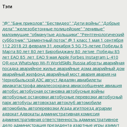
Тэги
"@"
"Банк приколов"
"Бествидео"
"Дети войны"
"Добрые
дела"
"железобетонные полицейские"
"ленивые"
малоимущие
"обманутые дольщики"
"Рентгенологический
субботник"
"Цементный поток"
@
1 класс
1 мая
1 сентября
112
2018
23 февраля
31 декабря
5
5G
75-летие Победы
8
Марта
80 лет
80 лет Биробиджану
80_летие_Победы
85
лет ЕАО
85_лет_ЕАО
9 мая
Apple
Forbes
Instagram
L-410
QR-код
WhatsApp
Wi-Fi
WorldSkills Russia
аборты
аварийная
посадка
аварийное жилье
аварийные дома
аварийный дом
аварийный жилфонд
аварийный мост
авария
авария на
Чернобыльской АЭС
август
Авдалян
авиабилеты
авиакатастрофа
авиалесоохрана
авиасообщение
авиация
автобус
автобусная остановка
автобусные войны
автобусные остановки
автобусные перевозки
автобусный
парк
автобусы
автовокзал
автоклуб
автомобили
автомобиль
автоперевозки
Агада
агитпоезд
аграрии
адвокат
Адвокаты
административная комиссия
административная ответственность
административное
дело
администрация президента
азартные игры
азимут