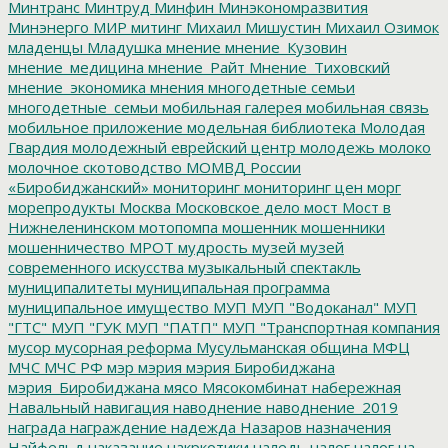
Минтранс
Минтруд
Минфин
Минэкономразвития
Минэнерго
МИР
митинг
Михаил Мишустин
Михаил Озимок
младенцы
Младушка
мнение
мнение_Кузовин
мнение_медицина
мнение_Райт
Мнение_Тиховский
мнение_экономика
мнения
многодетные семьи
многодетные_семьи
мобильная галерея
мобильная связь
мобильное приложение
модельная библиотека
Молодая
Гвардия
молодежный еврейский центр
молодежь
молоко
молочное скотоводство
МОМВД России
«Биробиджанский»
мониторинг
мониторинг цен
морг
морепродукты
Москва
Московское дело
мост
Мост в
Нижнеленинском
мотопомпа
мошенник
мошенники
мошенничество
МРОТ
мудрость
музей
музей
современного искусства
музыкальный спектакль
муниципалитеты
муниципальная программа
муниципальное имущество
МУП
МУП "Водоканал"
МУП
"ГТС"
МУП "ГУК
МУП "ПАТП"
МУП "Транспортная компания
мусор
мусорная реформа
Мусульманская община
МФЦ
МЧС
МЧС РФ
мэр
мэрия
мэрия Биробиджана
мэрия_Биробиджана
мясо
Мясокомбинат
набережная
Навальный
навигация
наводнение
наводнение_2019
награда
награждение
надежда
Назаров
назначения
Найфельд
наказание
накркотики
наледь
налог
налог на