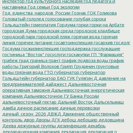
инспектор
год культурного наследия
год педагога и
наставника
Год семьи
Год экологии
Год_единства_народов_России
Гознак
ГОК
Голикова
Головатый
гололед
голосование
голубая сорока
Гольдштейн
гомеопатия
Гордума
горки
горки на Арбате
городская Дума
городская среда
городское кладбище
городской парк
городской пляж
горячая вода
горячая
линия
горячее питание
госавтоинспекция
госархив
госдолг
Госдума
госжилинспекция
господдержка
госслужащие
гостиница "Восток"
госуслуги
госхакупки
ГП "Фармация"
грабеж
град
граница
грант
график подвоза воды
график
работы
Григорий Волохов
Грипп
Грудинин
грунтовые
воды
грязная вода
ГТО
губернатор
губернатор
Гольдштейн
губернатор ЕАО
ГУК
Гулягин
Д
давление на
предпринимателей
дайджест
Дальневосточная
оперативная таможня
Дальневосточная энергетическая
компания
Дальневосточное ГУ Банка России
дальневосточный гектар
Дальний Восток
Дальсельмаш
дамба
дачное расписание
дачные перевозки
дачный_сезон_2026
ДВЖД
Движение общественный
контроль
двор
Дворы
ДГК
дебош
дебошир
дедовщина
Деева
дежурные группы
дезинфекция
декабрь
декларационная компания
декларация
декларация о