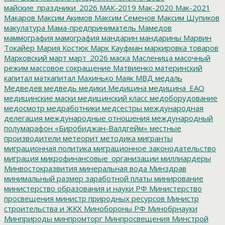
майские_праздники_2026
МАК-2019
Мак-2020
Мак-2021
Макаров
Максим Акимов
Максим Семенов
Максим Шупиков
макулатура
Мама-предприниматель
Мамедов
маммография
мамография
мандарин
мандарины
Марвин
Токайер
Мария Костюк
Марк Кауфман
маркировка товаров
Марковский
март
март_2026
маска
Масленица
масочный
режим
массовое сокращение
Матвиенко
материнский
капитал
маткапитал
Махинько
Маяк
МВД
медаль
Медведев
медведь
медики
Медицина
медицина_ЕАО
медицинские маски
медицинский класс
медоборудование
медосмотр
медработники
медсестры
международная
делегация
международные отношения
международный
полумарафон «Биробиджан-Валдгейм»
местные
производители
метеорит
методика
мигранты
миграционная политика
миграционное законодательство
миграция
микрофинансовые_организации
миллиардеры
Минвостокразвития
минеральная вода
Минздрав
минимальный размер заработной платы
минирование
министерство образования и науки РФ
Министерство
просвещения
министр природных ресурсов
Министр
строительства и ЖКХ
Минобороны РФ
Минобрнауки
Минприроды
минпромторг
Минпросвещения
Минстрой