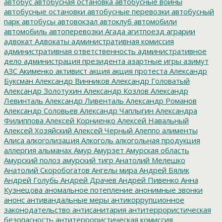
автобус
автобусная остановка
автобусные войны
автобусные остановки
автобусные перевозки
автобусный
парк
автобусы
автовокзал
автоклуб
автомобили
автомобиль
автоперевозки
Агада
агитпоезд
аграрии
адвокат
Адвокаты
административная комиссия
административная ответственность
административное
дело
администрация президента
азартные игры
азимут
АЗС
Акименко
активист
акция
акция протеста
Александр
Буксман
Александр Винников
Александр Головатый
Александр Золотухин
Александр Козлов
Александр
Левинталь
Александр Ливенталь
Александр Романов
Александр Соловьев
Александр Чаплыгин
Александра
Филиппова
Алексей Корниенко
Алексей Навальный
Алексей Хозяйский
Алексей Черный
Алеппо
алименты
Алиса
алкоголизация
Алкоголь
алкогольная продукция
аллергия
альманах
Амур
Амурзет
Амурская область
Амурский полоз
амурский тигр
Анатолий Мелешко
Анатолий Скоробогатов
Ангелы мира
Андрей Бялик
Андрей Голубь
Андрей Драчев
Андрей Пивенко
Анна
Кузнецова
аномальное потепление
анонимные звонки
анонс
антивандальные меры
антикоррупционное
законодательство
антисанитария
антитеррористическая
безопасность
антитеррористическая комиссия