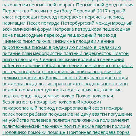
накопления
пенсионный возраст
Пенсионный фонд
пенсия
Первенство России по футболу
Первомай 2017
первый
класс
переводы
переезд
перерасчет
перечень
период
навигации
Песах
петарда
Петербургский международный
экономический форум
Петровка
петрушкова
пешеходная
зона
пешеходные переходы
пешеходный переход
Пивенко
пикет
пикник
Пикник на площади Ленина
пиротехника
письмо в редакцию
письмо_в_редакцию
питание
план мероприятий
платный перекресток
Платон
плитка
площадь Ленина
пляжный волейбол
пневмония
побег из колонии
побои
повышение пенсионного возраста
погода
погорельцы
пограничные войска
пограничный
режим
подарки
подборка_новостей
подвал
подвоз воды
подделка
поддельные права
поджог
подпольное казино
подростковая преступность
подстанция
подтопление
подтопленцы
подъемные
пожар
Пожар
пожарная
безопасность
пожарные
пожарный кроссфит
пожароопасный период
пожароопасный сезон
пожары
поиск
поиск ребенка
покушение на дачу взятки
покушение
на убийство
полезное
полигон
поликлиника
полиомиелит
политехнический техникум
политические партии
полиция
Половинко
помойки
помощь
Понтонная переправа
порча