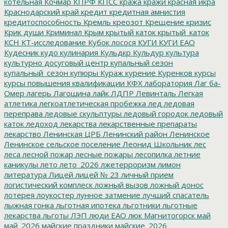
котельная
Кочмар
КПРФ
КПСС
кража
кражи
красная икра
Краснодарский край
кредит
кредитная амнистия
кредитоспособность
Кремль
креозот
Крещение
кризис
Крик души
Криминал
Крым
крытый каток
крытый_каток
КСН
КТ-исследование
Кубок лосося
КУГИ
КУГИ ЕАО
Кудесник
кудо
кулинария
Кульдкр
Кульдур
культура
культурно досуговый центр
купальный сезон
купальный_сезон
купюры
Кураж
курение
Куренков
курсы
курсы повышения квалификации
КФХ
лаборатория
Лаг ба-
Омер
лагерь
Лагошина
лайк
ЛДПР
Левинталь
Легкая
атлетика
легкоатлетическая пробежка
лед
ледовая
переправа
ледовые скульптуры
ледовый городок
ледовый
каток
ледоход
лекарства
лекарственные препараты
лекарство
Ленинская ЦРБ
Ленинский район
Ленинское
Ленинское сельское поселение
Леонид Школьник
лес
леса
лесной пожар
лесные пожары
лесопилка
летние
каникулы
лето
лето_2026
лжетерроризм
лимон
литература
Лицей
лицей № 23
личный прием
логистический комплеск
ложный вызов
ложный донос
лотерея
лоукостер
лунное затмение
лучший спасатель
лыжная гонка
льготная ипотека
льготники
льготные
лекарства
льготы
ЛЭП
люди ЕАО
люк
Магнитогорск
май
май_2026
майские праздники
майские_2026