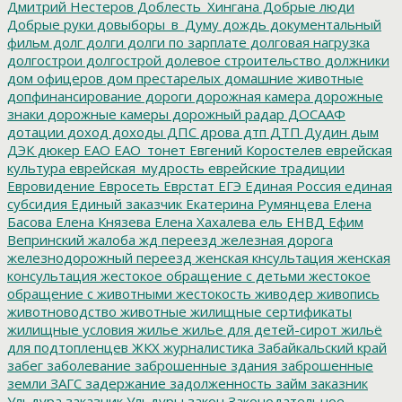
Дмитрий Нестеров
Доблесть_Хингана
Добрые люди
Добрые руки
довыборы_в_Думу
дождь
документальный
фильм
долг
долги
долги по зарплате
долговая нагрузка
долгострои
долгострой
долевое строительство
должники
дом офицеров
дом престарелых
домашние животные
допфинансирование
дороги
дорожная камера
дорожные
знаки
дорожные камеры
дорожный радар
ДОСААФ
дотации
доход
доходы
ДПС
дрова
дтп
ДТП
Дудин
дым
ДЭК
дюкер
ЕАО
ЕАО_тонет
Евгений Коростелев
еврейская
культура
еврейская_мудрость
еврейские традиции
Евровидение
Евросеть
Еврстат
ЕГЭ
Единая Россия
единая
субсидия
Единый заказчик
Екатерина Румянцева
Елена
Басова
Елена Князева
Елена Хахалева
ель
ЕНВД
Ефим
Вепринский
жалоба
жд переезд
железная дорога
железнодорожный переезд
женская кнсультация
женская
консультация
жестокое обращение с детьми
жестокое
обращение с животными
жестокость
живодер
живопись
животноводство
животные
жилищные сертификаты
жилищные условия
жилье
жилье для детей-сирот
жильё
для подтопленцев
ЖКХ
журналистика
Забайкальский край
забег
заболевание
заброшенные здания
заброшенные
земли
ЗАГС
задержание
задолженность
займ
заказник
Ульдура
заказник Ульдуры
закон
Законодательное