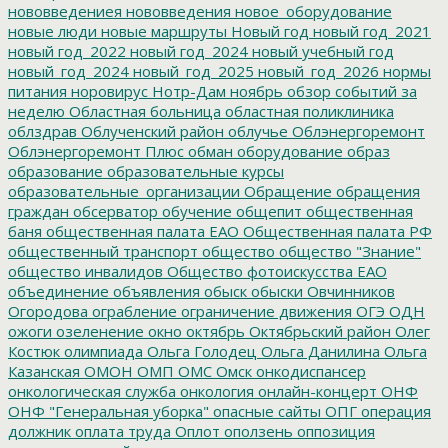
нововведениея
нововведения
новое_оборудование
новые люди
новые маршруты
Новый год
новый год_2021
новый год_2022
новый год_2024
новый учебный год
новый_год_2024
новый_год_2025
новый_год_2026
нормы
питания
норовирус
Нотр-Дам
ноябрь
обзор событий за
неделю
Областная больница
областная поликлиника
облздрав
Облученский район
облучье
Облэнергоремонт
Облэнергоремонт Плюс
обман
оборудование
образ
образование
образовательные курсы
образовательные_организации
Обращение
обращения
граждан
обсерватор
обучение
общепит
общественная
баня
общественная палата ЕАО
Общественная палата РФ
общественный транспорт
общество
общество "Знание"
общество инвалидов
Общество фотоискусства ЕАО
объединение
объявления
обыск
обыски
Овчинников
Огородова
ограбление
ограничение движения
ОГЭ
ОДН
ожоги
озеленение
окно
октябрь
Октябрьский район
Олег
Костюк
олимпиада
Ольга Голодец
Ольга Данилина
Ольга
Казанская
ОМОН
ОМП
ОМС
Омск
онкодиспансер
онкологическая служба
онкология
онлайн-концерт
ОНФ
ОНФ "Генеральная уборка"
опасные сайты
ОПГ
операция
должник
оплата труда
Оплот
оползень
оппозиция