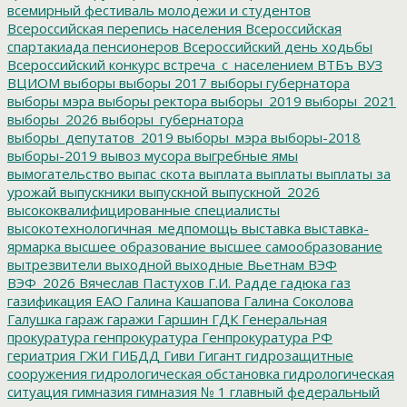
всемирный фестиваль молодежи и студентов
Всероссийская перепись населения
Всероссийская
спартакиада пенсионеров
Всероссийский день ходьбы
Всероссийский конкурс
встреча_с_населением
ВТБъ
ВУЗ
ВЦИОМ
выборы
выборы 2017
выборы губернатора
выборы мэра
выборы ректора
выборы_2019
выборы_2021
выборы_2026
выборы_губернатора
выборы_депутатов_2019
выборы_мэра
выборы-2018
выборы-2019
вывоз мусора
выгребные ямы
вымогательство
выпас скота
выплата
выплаты
выплаты за
урожай
выпускники
выпускной
выпускной_2026
высококвалифицированные специалисты
высокотехнологичная_медпомощь
выставка
выставка-
ярмарка
высшее образование
высшее самообразование
вытрезвители
выходной
выходные
Вьетнам
ВЭФ
ВЭФ_2026
Вячеслав Пастухов
Г.И. Радде
гадюка
газ
газификация ЕАО
Галина Кашапова
Галина Соколова
Галушка
гараж
гаражи
Гаршин
ГДК
Генеральная
прокуратура
генпрокуратура
Генпрокуратура РФ
гериатрия
ГЖИ
ГИБДД
Гиви
Гигант
гидрозащитные
сооружения
гидрологическая обстановка
гидрологическая
ситуация
гимназия
гимназия № 1
главный федеральный