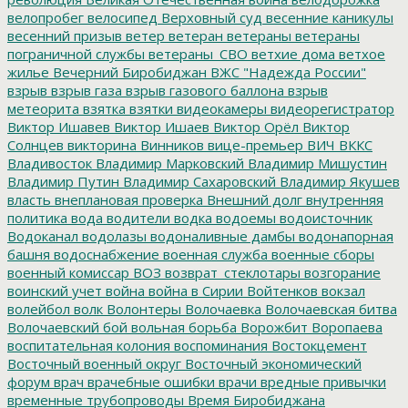
велопробег
велосипед
Верховный суд
весенние каникулы
весенний призыв
ветер
ветеран
ветераны
ветераны
пограничной службы
ветераны_СВО
ветхие дома
ветхое
жилье
Вечерний Биробиджан
ВЖС "Надежда России"
взрыв
взрыв газа
взрыв газового баллона
взрыв
метеорита
взятка
взятки
видеокамеры
видеорегистратор
Виктор Ишавев
Виктор Ишаев
Виктор Орёл
Виктор
Солнцев
викторина
Винников
вице-премьер
ВИЧ
ВККС
Владивосток
Владимир Марковский
Владимир Мишустин
Владимир Путин
Владимир Сахаровский
Владимир Якушев
власть
внеплановая проверка
Внешний долг
внутренняя
политика
вода
водители
водка
водоемы
водоисточник
Водоканал
водолазы
водоналивные дамбы
водонапорная
башня
водоснабжение
военная служба
военные сборы
военный комиссар
ВОЗ
возврат_стеклотары
возгорание
воинский учет
война
война в Сирии
Войтенков
вокзал
волейбол
волк
Волонтеры
Волочаевка
Волочаевская битва
Волочаевский бой
вольная борьба
Ворожбит
Воропаева
воспитательная колония
воспоминания
Востокцемент
Восточный военный округ
Восточный экономический
форум
врач
врачебные ошибки
врачи
вредные привычки
временные трубопроводы
Время Биробиджана