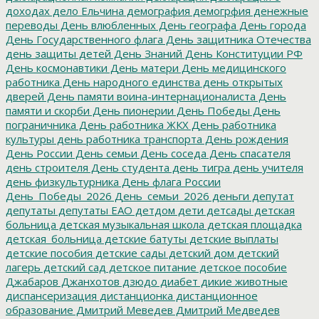
доходах
дело Ельчина
демография
демогрфия
денежные
переводы
День влюбленных
День географа
День города
День Государственного флага
День защитника Отечества
день защиты детей
День Знаний
День Конституции РФ
День космонавтики
День матери
День медицинского
работника
День народного единства
день открытых
дверей
День памяти воина-интернационалиста
День
памяти и скорби
День пионерии
День Победы
День
пограничника
День работника ЖКХ
День работника
культуры
день работника транспорта
День рождения
День России
День семьи
День соседа
День спасателя
день строителя
День студента
день тигра
день учителя
день физкультурника
День флага России
День_Победы_2026
День_семьи_2026
деньги
депутат
депутаты
депутаты ЕАО
детдом
дети
детсады
детская
больница
детская музыкальная школа
детская площадка
детская_больница
детские батуты
детские выплаты
детские пособия
детские сады
детский дом
детский
лагерь
детский сад
детское питание
детское пособие
Джабаров
Джанхотов
дзюдо
диабет
дикие животные
диспансеризация
дистанционка
дистанционное
образование
Дмитрий Меведев
Дмитрий Медведев