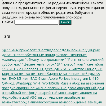
давно не предусмотрено. За редким исключением! Так что
получается, развивают и финансируют культуру уже давно
сами жители города и области: родители, бабушки и
дедушки, не очень многочисленные спонсоры
Найти:
Тэги
"@"
"Банк приколов"
"Бествидео"
"Дети войны"
"Добрые
дела"
"железобетонные полицейские"
"ленивые"
малоимущие
"обманутые дольщики"
"Рентгенологический
субботник"
"Цементный поток"
@
1 класс
1 мая
1 сентября
112
2018
23 февраля
31 декабря
5
5G
75-летие Победы
8
Марта
80 лет
80 лет Биробиджану
80_летие_Победы
85
лет ЕАО
85_лет_ЕАО
9 мая
Apple
Forbes
Instagram
L-410
QR-код
WhatsApp
Wi-Fi
WorldSkills Russia
аборты
аварийная
посадка
аварийное жилье
аварийные дома
аварийный дом
аварийный жилфонд
аварийный мост
авария
авария на
Чернобыльской АЭС
август
Авдалян
авиабилеты
авиакатастрофа
авиалесоохрана
авиасообщение
авиация