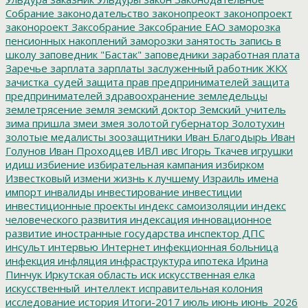
Собрание
законодательство
законопреокт
законопроект
законороект
Заксобрание
Заксобрание ЕАО
заморозка
пенсионных накоплений
заморозки
занятость
запись в
школу
заповедник "Бастак"
заповедники
заработная плата
Заречье
зарплата
зарплаты
заслуженный работник ЖКХ
зачистка_судей
защита прав предпринимателей
защита
предпринимателей
здравоохранение
земледельцы
землетрясение
земля
земский доктор
Земский_учитель
зима пришла
змеи
змея
золотой губернатор
Золотухин
золотые медалисты
зоозащитники
Иван Благодырь
Иван
Голунов
Иван Проходцев
ИВЛ
ивс
Игорь Ткачев
игрушки
идиш
избиение
избирательная кампания
избирком
Известковый
измени жизнь к лучшему
Израиль
имена
импорт
инвалиды
инвестирование
инвестиции
инвестиционные проекты
индекс самоизоляции
индекс
человеческого развития
индексация
инновационное
развитие
иностранные государства
инспектор ДПС
инсульт
интервью
Интернет
инфекционная больница
инфекция
инфляция
инфраструктура
ипотека
Ирина
Пинчук
Иркутская область
иск
искусственная елка
искусственный_интеллект
исправительная колония
исследование
история
Итоги-2017
июль
июнь
июнь_2026