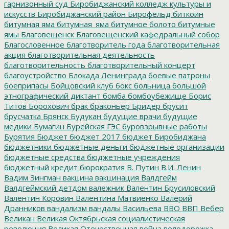
гарнизонный суд
Биробиджанский колледж культуры и
искусств
Биробиджанский район
Бирофельд
биткоин
битумная яма
битумная_яма
битумное болото
битумные
ямы
Благовещенск
Благовещенский кафедральный собор
Благословенное
благотворитель года
благотворительная
акция
благотворительная деятельность
благотворительность
благотворительный концерт
благоустройство
Блокада Ленинграда
боевые патроны
боеприпасы
Бойцовский клуб
бокс
больница
большой
этнографический диктант
бомба
бомбоубежище
Борис
Титов
Борохович
брак
браконьер
Бридер
брусит
брусчатка
Брянск
Будукан
будущие врачи
будущие
медики
Бумагин
Бурейская ГЭС
буровзрывные работы
Бурятия
Бюджет
бюджет 2017
бюджет Биробиджана
бюджетники
бюджетные деньги
бюджетные организации
бюджетные средства
бюджетные учреждения
бюджетный кредит
бюрократия
В. Путин
В.И. Ленин
Вадим Зингман
вакцина
вакцинация
Валдгейм
Валдгеймский детдом
валежник
Валентин Брусиловский
Валентин Коровин
Валентина Матвиенко
Валерий
Дранников
вандализм
вандалы
Васильева
ВВО
ВВП
Вебер
Великан
Великая Октябрьская социалистическая
революция
Великая Отечественная война
велодорожка