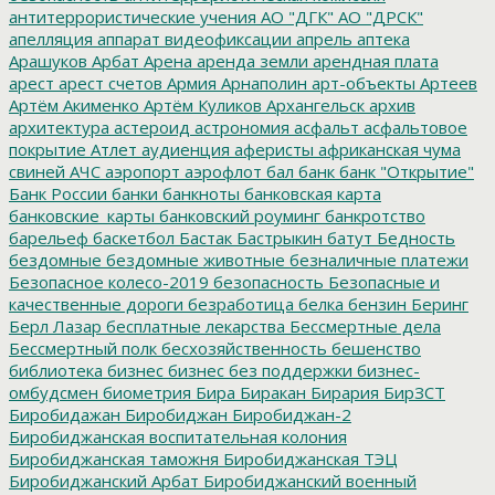
антитеррористические учения
АО "ДГК"
АО "ДРСК"
апелляция
аппарат видеофиксации
апрель
аптека
Арашуков
Арбат
Арена
аренда земли
арендная плата
арест
арест счетов
Армия
Арнаполин
арт-объекты
Артеев
Артём Акименко
Артём Куликов
Архангельск
архив
архитектура
астероид
астрономия
асфальт
асфальтовое
покрытие
Атлет
аудиенция
аферисты
африканская чума
свиней
АЧС
аэропорт
аэрофлот
бал
банк
банк "Открытие"
Банк России
банки
банкноты
банковская карта
банковские_карты
банковский роуминг
банкротство
барельеф
баскетбол
Бастак
Бастрыкин
батут
Бедность
бездомные
бездомные животные
безналичные платежи
Безопасное колесо-2019
безопасность
Безопасные и
качественные дороги
безработица
белка
бензин
Беринг
Берл Лазар
бесплатные лекарства
Бессмертные дела
Бессмертный полк
бесхозяйственность
бешенство
библиотека
бизнес
бизнес без поддержки
бизнес-
омбудсмен
биометрия
Бира
Биракан
Бирария
БирЗСТ
Биробидажан
Биробиджан
Биробиджан-2
Биробиджанская воспитательная колония
Биробиджанская таможня
Биробиджанская ТЭЦ
Биробиджанский Арбат
Биробиджанский военный