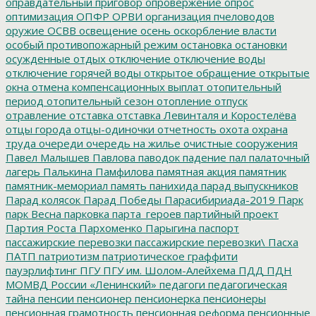
оправдательный приговор
опровержение
опрос
оптимизация
ОПФР
ОРВИ
организация пчеловодов
оружие
ОСВВ
освещение
осень
оскорбление власти
особый противопожарный режим
остановка
остановки
осужденные
отдых
отключение
отключение воды
отключение горячей воды
открытое обращение
открытые
окна
отмена компенсационных выплат
отопительный
период
отопительный сезон
отопление
отпуск
отравление
отставка
отставка Левинталя и Коростелёва
отцы города
отцы-одиночки
отчетность
охота
охрана
труда
очереди
очередь на жилье
очистные сооружения
Павел Малышев
Павлова
паводок
падение
пал
палаточный
лагерь
Палькина
Памфилова
памятная акция
памятник
памятник-мемориал
память
панихида
парад выпускников
Парад колясок
Парад Победы
Парасибириада-2019
Парк
парк Весна
парковка
парта_героев
партийный проект
Партия Роста
Пархоменко
Парыгина
паспорт
пассажирские перевозки
пассажирские перевозки\
Пасха
ПАТП
патриотизм
патриотическое граффити
пауэрлифтинг
ПГУ
ПГУ им. Шолом-Алейхема
ПДД
ПДН
МОМВД России «Ленинский»
педагоги
педагогическая
тайна
пенсии
пенсионер
пенсионерка
пенсионеры
пенсионная грамотность
пенсионная реформа
пенсионные