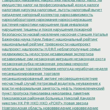
имущество
налог на профессиональный доход
налоги
налоговая нагрузка
налоговые_льготы
налоговый вычет
нападение
напорный коллектор
наркозависимость
нарколаборатория
наркомания
наркосодержащие
растения
наркотики
нарушение прав инвалидов
нарушение тишины и покоя
нарушения пожарной
безопасности
насвай
население
насосная станция
Наталья
Баженова
наука
Наум Ливант
национальный рейтинг
национальный рейтинг тревожности
наципроект
нацпроект
нацпроекты
НДФЛ
неблагополучные семьи
недвижимость
недострои
независимая экспертиза
независимые сми
незаконная миграция
незаконная охота
незаконная рубка
незаконная_реклама
некролог
нелегальная торговля
Немаев
непогода
нерабочая неделя
несанкционированная_торговля
несанкционированный_митинг
несовершеннолетние
несчастный случай
Нетрезвый водитель
неуважение к
власти
неформальная занятость
нефть
Нижнеленинский
пункт пропуска
Николаевка
николаевка_памятник
Николаевская районная больница
Николай Канделя
никотин
НК РФ
НКО
НКО «РОКР»
Новая звезда
Новгородская область
нововвведение
нововведение