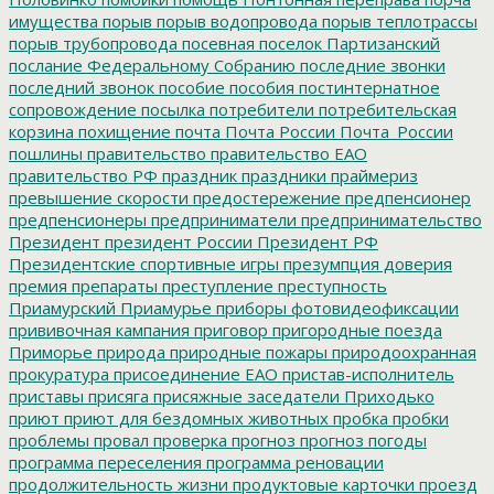
имущества
порыв
порыв водопровода
порыв теплотрассы
порыв трубопровода
посевная
поселок Партизанский
послание Федеральному Собранию
последние звонки
последний звонок
пособие
пособия
постинтернатное
сопровождение
посылка
потребители
потребительская
корзина
похищение
почта
Почта России
Почта_России
пошлины
правительство
правительство ЕАО
правительство РФ
праздник
праздники
праймериз
превышение скорости
предостережение
предпенсионер
предпенсионеры
предприниматели
предпринимательство
Президент
президент России
Президент РФ
Президентские спортивные игры
презумпция доверия
премия
препараты
преступление
преступность
Приамурский
Приамурье
приборы фотовидеофиксации
прививочная кампания
приговор
пригородные поезда
Приморье
природа
природные пожары
природоохранная
прокуратура
присоединение ЕАО
пристав-исполнитель
приставы
присяга
присяжные заседатели
Приходько
приют
приют для бездомных животных
пробка
пробки
проблемы
провал
проверка
прогноз
прогноз погоды
программа переселения
программа реновации
продолжительность жизни
продуктовые карточки
проезд