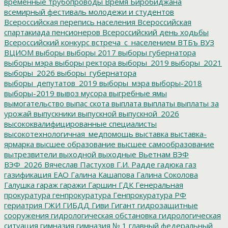
временные трубопроводы
Время Биробиджана
всемирный фестиваль молодежи и студентов
Всероссийская перепись населения
Всероссийская
спартакиада пенсионеров
Всероссийский день ходьбы
Всероссийский конкурс
встреча_с_населением
ВТБъ
ВУЗ
ВЦИОМ
выборы
выборы 2017
выборы губернатора
выборы мэра
выборы ректора
выборы_2019
выборы_2021
выборы_2026
выборы_губернатора
выборы_депутатов_2019
выборы_мэра
выборы-2018
выборы-2019
вывоз мусора
выгребные ямы
вымогательство
выпас скота
выплата
выплаты
выплаты за
урожай
выпускники
выпускной
выпускной_2026
высококвалифицированные специалисты
высокотехнологичная_медпомощь
выставка
выставка-
ярмарка
высшее образование
высшее самообразование
вытрезвители
выходной
выходные
Вьетнам
ВЭФ
ВЭФ_2026
Вячеслав Пастухов
Г.И. Радде
гадюка
газ
газификация ЕАО
Галина Кашапова
Галина Соколова
Галушка
гараж
гаражи
Гаршин
ГДК
Генеральная
прокуратура
генпрокуратура
Генпрокуратура РФ
гериатрия
ГЖИ
ГИБДД
Гиви
Гигант
гидрозащитные
сооружения
гидрологическая обстановка
гидрологическая
ситуация
гимназия
гимназия № 1
главный федеральный