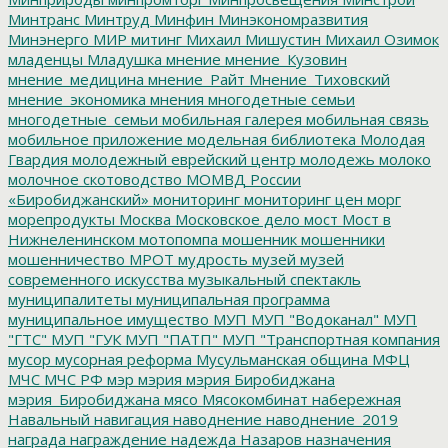
Минтранс
Минтруд
Минфин
Минэкономразвития
Минэнерго
МИР
митинг
Михаил Мишустин
Михаил Озимок
младенцы
Младушка
мнение
мнение_Кузовин
мнение_медицина
мнение_Райт
Мнение_Тиховский
мнение_экономика
мнения
многодетные семьи
многодетные_семьи
мобильная галерея
мобильная связь
мобильное приложение
модельная библиотека
Молодая
Гвардия
молодежный еврейский центр
молодежь
молоко
молочное скотоводство
МОМВД России
«Биробиджанский»
мониторинг
мониторинг цен
морг
морепродукты
Москва
Московское дело
мост
Мост в
Нижнеленинском
мотопомпа
мошенник
мошенники
мошенничество
МРОТ
мудрость
музей
музей
современного искусства
музыкальный спектакль
муниципалитеты
муниципальная программа
муниципальное имущество
МУП
МУП "Водоканал"
МУП
"ГТС"
МУП "ГУК
МУП "ПАТП"
МУП "Транспортная компания
мусор
мусорная реформа
Мусульманская община
МФЦ
МЧС
МЧС РФ
мэр
мэрия
мэрия Биробиджана
мэрия_Биробиджана
мясо
Мясокомбинат
набережная
Навальный
навигация
наводнение
наводнение_2019
награда
награждение
надежда
Назаров
назначения