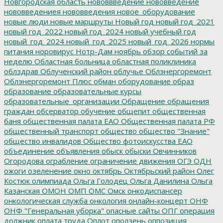
Новгородская область
нововвведение
нововведение
нововведениея
нововведения
новое_оборудование
новые люди
новые маршруты
Новый год
новый год_2021
новый год_2022
новый год_2024
новый учебный год
новый_год_2024
новый_год_2025
новый_год_2026
нормы
питания
норовирус
Нотр-Дам
ноябрь
обзор событий за
неделю
Областная больница
областная поликлиника
облздрав
Облученский район
облучье
Облэнергоремонт
Облэнергоремонт Плюс
обман
оборудование
образ
образование
образовательные курсы
образовательные_организации
Обращение
обращения
граждан
обсерватор
обучение
общепит
общественная
баня
общественная палата ЕАО
Общественная палата РФ
общественный транспорт
общество
общество "Знание"
общество инвалидов
Общество фотоискусства ЕАО
объединение
объявления
обыск
обыски
Овчинников
Огородова
ограбление
ограничение движения
ОГЭ
ОДН
ожоги
озеленение
окно
октябрь
Октябрьский район
Олег
Костюк
олимпиада
Ольга Голодец
Ольга Данилина
Ольга
Казанская
ОМОН
ОМП
ОМС
Омск
онкодиспансер
онкологическая служба
онкология
онлайн-концерт
ОНФ
ОНФ "Генеральная уборка"
опасные сайты
ОПГ
операция
должник
оплата труда
Оплот
оползень
оппозиция