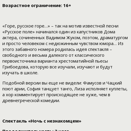
Возрастное ограничение: 16+
«Горе, русское горе…» – так на мотив известной песни
«Русское поле» начинался один из капустников Дома
актера, сочиненных Вадимом Жуком, поэтом, драматургом
и просто человеком с недюжинным чувством юмора… Из
этого забавного номера родилась идея спектакля –
свободного и весьма далекого от классического
первоисточника варианта хрестоматийной пьесы
Грибоедова, которую все изучали, изучают и будут
изучать в школе.
Подобной версии вы еще не видели: Фамусов и Чацкий
поют арии, София танцует танго, Лиза исполняет куплеты,
а хор комментирует происходящее не хуже, чем в
древнегреческой комедии.
Спектакль «Ночь с незнакомцем»