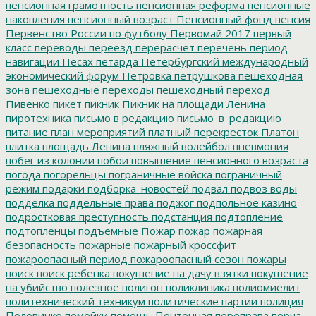
пенсионная грамотность
пенсионная реформа
пенсионные
накопления
пенсионный возраст
Пенсионный фонд
пенсия
Первенство России по футболу
Первомай 2017
первый
класс
переводы
переезд
перерасчет
перечень
период
навигации
Песах
петарда
Петербургский международный
экономический форум
Петровка
петрушкова
пешеходная
зона
пешеходные переходы
пешеходный переход
Пивенко
пикет
пикник
Пикник на площади Ленина
пиротехника
письмо в редакцию
письмо_в_редакцию
питание
план мероприятий
платный перекресток
Платон
плитка
площадь Ленина
пляжный волейбол
пневмония
побег из колонии
побои
повышение пенсионного возраста
погода
погорельцы
пограничные войска
пограничный
режим
подарки
подборка_новостей
подвал
подвоз воды
подделка
поддельные права
поджог
подпольное казино
подростковая преступность
подстанция
подтопление
подтопленцы
подъемные
Пожар
пожар
пожарная
безопасность
пожарные
пожарный кроссфит
пожароопасный период
пожароопасный сезон
пожары
поиск
поиск ребенка
покушение на дачу взятки
покушение
на убийство
полезное
полигон
поликлиника
полиомиелит
политехнический техникум
политические партии
полиция
Половинко
помойки
помощь
Понтонная переправа
порча