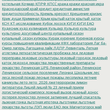
котельная
Кочмар
КПРФ
КПСС
кража
кражи
красная икра
Краснодарский край
кредит
кредитная амнистия
кредитоспособность
Кремль
креозот
Крещение
кризис
Крик души
Криминал
Крым
крытый каток
крытый_каток
КСН
КТ-исследование
Кубок лосося
КУГИ
КУГИ ЕАО
Кудесник
кудо
кулинария
Кульдкр
Кульдур
культура
культурно досуговый центр
купальный сезон
купальный_сезон
купюры
Кураж
курение
Куренков
курсы
курсы повышения квалификации
КФХ
лаборатория
Лаг ба-
Омер
лагерь
Лагошина
лайк
ЛДПР
Левинталь
Легкая
атлетика
легкоатлетическая пробежка
лед
ледовая
переправа
ледовые скульптуры
ледовый городок
ледовый
каток
ледоход
лекарства
лекарственные препараты
лекарство
Ленинская ЦРБ
Ленинский район
Ленинское
Ленинское сельское поселение
Леонид Школьник
лес
леса
лесной пожар
лесные пожары
лесопилка
летние
каникулы
лето
лето_2026
лжетерроризм
лимон
литература
Лицей
лицей № 23
личный прием
логистический комплеск
ложный вызов
ложный донос
лотерея
лоукостер
лунное затмение
лучший спасатель
лыжная гонка
льготная ипотека
льготники
льготные
лекарства
льготы
ЛЭП
люди ЕАО
люк
Магнитогорск
май