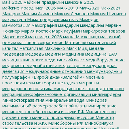
май_2026
майские праздники
майские_2026
майские_праздники_2026
МАК-2019
Мак-2020
Мак-2021
Макаров
Максим Акимов
Максим Семенов
Максим Шупиков
макулатура
Мама-предприниматель
Мамедов
маммография
мамография
мандарин
мандарины
Марвин
Токайер
Мария Костюк
Марк Кауфман
маркировка товаров
Марковский
март
март_2026
маска
Масленица
масочный
режим
массовое сокращение
Матвиенко
материнский
капитал
маткапитал
Махинько
Маяк
МВД
медаль
Медведев
медведь
медики
Медицина
медицина_ЕАО
медицинские маски
медицинский класс
медоборудование
медосмотр
медработники
медсестры
международная
делегация
международные отношения
международный
полумарафон «Биробиджан-Валдгейм»
местные
производители
метеорит
методика
мигранты
миграционная политика
миграционное законодательство
миграция
микрофинансовые_организации
миллиардеры
Минвостокразвития
минеральная вода
Минздрав
минимальный размер заработной платы
минирование
министерство образования и науки РФ
Министерство
просвещения
министр природных ресурсов
Министр
строительства и ЖКХ
Минобороны РФ
Минобрнауки
Минприроды
минпромторг
Минпросвещения
Минстрой