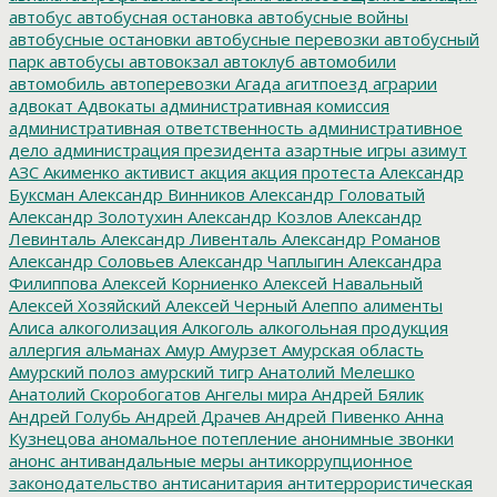
автобус
автобусная остановка
автобусные войны
автобусные остановки
автобусные перевозки
автобусный
парк
автобусы
автовокзал
автоклуб
автомобили
автомобиль
автоперевозки
Агада
агитпоезд
аграрии
адвокат
Адвокаты
административная комиссия
административная ответственность
административное
дело
администрация президента
азартные игры
азимут
АЗС
Акименко
активист
акция
акция протеста
Александр
Буксман
Александр Винников
Александр Головатый
Александр Золотухин
Александр Козлов
Александр
Левинталь
Александр Ливенталь
Александр Романов
Александр Соловьев
Александр Чаплыгин
Александра
Филиппова
Алексей Корниенко
Алексей Навальный
Алексей Хозяйский
Алексей Черный
Алеппо
алименты
Алиса
алкоголизация
Алкоголь
алкогольная продукция
аллергия
альманах
Амур
Амурзет
Амурская область
Амурский полоз
амурский тигр
Анатолий Мелешко
Анатолий Скоробогатов
Ангелы мира
Андрей Бялик
Андрей Голубь
Андрей Драчев
Андрей Пивенко
Анна
Кузнецова
аномальное потепление
анонимные звонки
анонс
антивандальные меры
антикоррупционное
законодательство
антисанитария
антитеррористическая