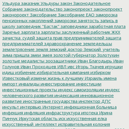
Ульдура
заказник Ульдуры
закон
Законодательное
Собрание
законодательство
законопреокт
законопроект
законороект
Заксобрание
Заксобрание ЕАО
заморозка
пенсионных накоплений
заморозки
занятость
запись в
школу
заповедник "Бастак"
заповедники
заработная плата
Заречье
зарплата
зарплаты
заслуженный работник ЖКХ
зачистка_судей
защита прав предпринимателей
защита
предпринимателей
здравоохранение
земледельцы
землетрясение
земля
земский доктор
Земский_учитель
зима пришла
змеи
змея
золотой губернатор
Золотухин
золотые медалисты
зоозащитники
Иван Благодырь
Иван
Голунов
Иван Проходцев
ИВЛ
ивс
Игорь Ткачев
игрушки
идиш
избиение
избирательная кампания
избирком
Известковый
измени жизнь к лучшему
Израиль
имена
импорт
инвалиды
инвестирование
инвестиции
инвестиционные проекты
индекс самоизоляции
индекс
человеческого развития
индексация
инновационное
развитие
иностранные государства
инспектор ДПС
инсульт
интервью
Интернет
инфекционная больница
инфекция
инфляция
инфраструктура
ипотека
Ирина
Пинчук
Иркутская область
иск
искусственная елка
искусственный_интеллект
исправительная колония