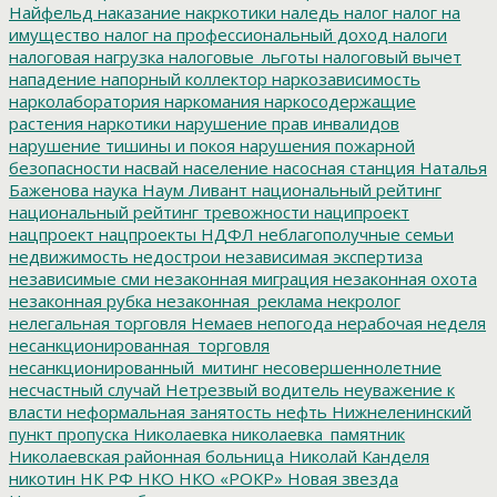
Найфельд
наказание
накркотики
наледь
налог
налог на
имущество
налог на профессиональный доход
налоги
налоговая нагрузка
налоговые_льготы
налоговый вычет
нападение
напорный коллектор
наркозависимость
нарколаборатория
наркомания
наркосодержащие
растения
наркотики
нарушение прав инвалидов
нарушение тишины и покоя
нарушения пожарной
безопасности
насвай
население
насосная станция
Наталья
Баженова
наука
Наум Ливант
национальный рейтинг
национальный рейтинг тревожности
наципроект
нацпроект
нацпроекты
НДФЛ
неблагополучные семьи
недвижимость
недострои
независимая экспертиза
независимые сми
незаконная миграция
незаконная охота
незаконная рубка
незаконная_реклама
некролог
нелегальная торговля
Немаев
непогода
нерабочая неделя
несанкционированная_торговля
несанкционированный_митинг
несовершеннолетние
несчастный случай
Нетрезвый водитель
неуважение к
власти
неформальная занятость
нефть
Нижнеленинский
пункт пропуска
Николаевка
николаевка_памятник
Николаевская районная больница
Николай Канделя
никотин
НК РФ
НКО
НКО «РОКР»
Новая звезда