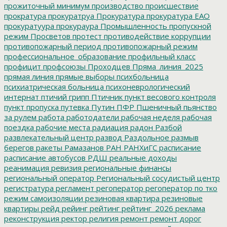
прожиточный минимум
производство
происшествие
прократура
прокуратруа
Прокуратура
прокуратура ЕАО
прокуратуура
прокураура
Промышленность
пропускной
режим
Просветов
протест
противодействие коррупции
противопожарный период
противопожарный режим
профессиональное_образование
профильный класс
профицит
профсоюзы
Проходцев
Пряма_линия_2025
прямая линия
прямые выборы
психбольница
психиатрическая больница
психоневрологический
интернат
птичий грипп
Птичник
пункт весового контроля
пункт пропуска
путевка
Путин
ПФР
Пшеничный
пьянство
за рулем
работа
работодатели
рабочая неделя
рабочая
поездка
рабочие места
радиация
радон
Разбой
развлекательный центр
развод
Раздольное
размыв
берегов
ракеты
Рамазанов
РАН
РАНХиГС
расписание
расписание автобусов
РДШ
реальные доходы
реанимация
ревизия
региональные финансы
региональный оператор
Региональный сосудистый центр
регистратура
регламент
регоператор
регоператор по тко
режим самоизоляции
резиновая квартира
резиновые
квартиры
рейд
рейинг
рейтинг
рейтинг_2026
реклама
реконструкция
ректор
религия
ремонт
ремонт дорог