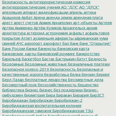
безопасность
антитеррористическая комиссия
антитеррористические учения
АО "ДГК"
АО "ДРСК"
апелляция
аппарат видеофиксации
апрель
аптека
Арашуков
Арбат
Арена
аренда земли
арендная плата
арест
арест счетов
Армия
Арнаполин
арт-объекты
Артеев
Артём Акименко
Артём Куликов
Архангельск
архив
архитектура
астероид
астрономия
асфальт
асфальтовое
покрытие
Атлет
аудиенция
аферисты
африканская чума
свиней
АЧС
аэропорт
аэрофлот
бал
банк
банк "Открытие"
Банк России
банки
банкноты
банковская карта
банковские_карты
банковский роуминг
банкротство
барельеф
баскетбол
Бастак
Бастрыкин
батут
Бедность
бездомные
бездомные животные
безналичные платежи
Безопасное колесо-2019
безопасность
Безопасные и
качественные дороги
безработица
белка
бензин
Беринг
Берл Лазар
бесплатные лекарства
Бессмертные дела
Бессмертный полк
бесхозяйственность
бешенство
библиотека
бизнес
бизнес без поддержки
бизнес-
омбудсмен
биометрия
Бира
Биракан
Бирария
БирЗСТ
Биробидажан
Биробиджан
Биробиджан-2
Биробиджанская воспитательная колония
Биробиджанская таможня
Биробиджанская ТЭЦ
Биробиджанский Арбат
Биробиджанский военный