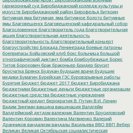
гарнизонный суд
Биробиджанский колледж культуры и
искусств
Биробиджанский район
Бирофельд
биткоин
битумная яма
битумная_яма
битумное болото
битумные
ямы
Благовещенск
Благовещенский кафедральный собор
Благословенное
благотворитель года
благотворительная
акция
благотворительная деятельность
благотворительность
благотворительный концерт
благоустройство
Блокада Ленинграда
боевые патроны
боеприпасы
Бойцовский клуб
бокс
больница
большой
этнографический диктант
бомба
бомбоубежище
Борис
Титов
Борохович
брак
браконьер
Бридер
брусит
брусчатка
Брянск
Будукан
будущие врачи
будущие
медики
Бумагин
Бурейская ГЭС
буровзрывные работы
Бурятия
Бюджет
бюджет 2017
бюджет Биробиджана
бюджетники
бюджетные деньги
бюджетные организации
бюджетные средства
бюджетные учреждения
бюджетный кредит
бюрократия
В. Путин
В.И. Ленин
Вадим Зингман
вакцина
вакцинация
Валдгейм
Валдгеймский детдом
валежник
Валентин Брусиловский
Валентин Коровин
Валентина Матвиенко
Валерий
Дранников
вандализм
вандалы
Васильева
ВВО
ВВП
Вебер
Великан
Великая Октябрьская социалистическая