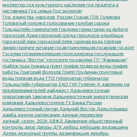
инспектор
год культурного наследия
год педагога и
наставника
Год семьи
Год экологии
Год_единства_народов_России
Гознак
ГОК
Голикова
Головатый
гололед
голосование
голубая сорока
Гольдштейн
гомеопатия
Гордума
горки
горки на Арбате
городская Дума
городская среда
городское кладбище
городской парк
городской пляж
горячая вода
горячая
линия
горячее питание
госавтоинспекция
госархив
госдолг
Госдума
госжилинспекция
господдержка
госслужащие
гостиница "Восток"
госуслуги
госхакупки
ГП "Фармация"
грабеж
град
граница
грант
график подвоза воды
график
работы
Григорий Волохов
Грипп
Грудинин
грунтовые
воды
грязная вода
ГТО
губернатор
губернатор
Гольдштейн
губернатор ЕАО
ГУК
Гулягин
Д
давление на
предпринимателей
дайджест
Дальневосточная
оперативная таможня
Дальневосточная энергетическая
компания
Дальневосточное ГУ Банка России
дальневосточный гектар
Дальний Восток
Дальсельмаш
дамба
дачное расписание
дачные перевозки
дачный_сезон_2026
ДВЖД
Движение общественный
контроль
двор
Дворы
ДГК
дебош
дебошир
дедовщина
Деева
дежурные группы
дезинфекция
декабрь