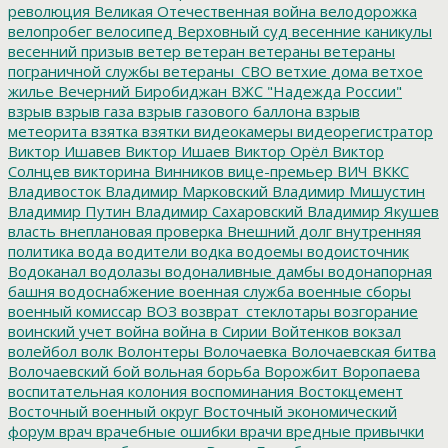
революция
Великая Отечественная война
велодорожка
велопробег
велосипед
Верховный суд
весенние каникулы
весенний призыв
ветер
ветеран
ветераны
ветераны
пограничной службы
ветераны_СВО
ветхие дома
ветхое
жилье
Вечерний Биробиджан
ВЖС "Надежда России"
взрыв
взрыв газа
взрыв газового баллона
взрыв
метеорита
взятка
взятки
видеокамеры
видеорегистратор
Виктор Ишавев
Виктор Ишаев
Виктор Орёл
Виктор
Солнцев
викторина
Винников
вице-премьер
ВИЧ
ВККС
Владивосток
Владимир Марковский
Владимир Мишустин
Владимир Путин
Владимир Сахаровский
Владимир Якушев
власть
внеплановая проверка
Внешний долг
внутренняя
политика
вода
водители
водка
водоемы
водоисточник
Водоканал
водолазы
водоналивные дамбы
водонапорная
башня
водоснабжение
военная служба
военные сборы
военный комиссар
ВОЗ
возврат_стеклотары
возгорание
воинский учет
война
война в Сирии
Войтенков
вокзал
волейбол
волк
Волонтеры
Волочаевка
Волочаевская битва
Волочаевский бой
вольная борьба
Ворожбит
Воропаева
воспитательная колония
воспоминания
Востокцемент
Восточный военный округ
Восточный экономический
форум
врач
врачебные ошибки
врачи
вредные привычки