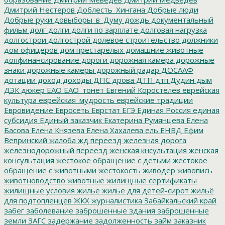
Дмитрий Нестеров
Доблесть_Хингана
Добрые люди
Добрые руки
довыборы_в_Думу
дождь
документальный
фильм
долг
долги
долги по зарплате
долговая нагрузка
долгострои
долгострой
долевое строительство
должники
дом офицеров
дом престарелых
домашние животные
допфинансирование
дороги
дорожная камера
дорожные
знаки
дорожные камеры
дорожный радар
ДОСААФ
дотации
доход
доходы
ДПС
дрова
ДТП
дтп
Дудин
дым
ДЭК
дюкер
ЕАО
ЕАО_тонет
Евгений Коростелев
еврейская
культура
еврейская_мудрость
еврейские традиции
Евровидение
Евросеть
Еврстат
ЕГЭ
Единая Россия
единая
субсидия
Единый заказчик
Екатерина Румянцева
Елена
Басова
Елена Князева
Елена Хахалева
ель
ЕНВД
Ефим
Вепринский
жалоба
жд переезд
железная дорога
железнодорожный переезд
женская кнсультация
женская
консультация
жестокое обращение с детьми
жестокое
обращение с животными
жестокость
живодер
живопись
животноводство
животные
жилищные сертификаты
жилищные условия
жилье
жилье для детей-сирот
жильё
для подтопленцев
ЖКХ
журналистика
Забайкальский край
забег
заболевание
заброшенные здания
заброшенные
земли
ЗАГС
задержание
задолженность
займ
заказник