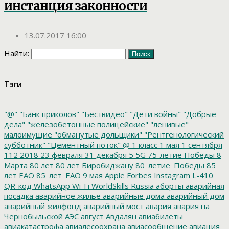
инстанция законности
13.07.2017 16:00
Найти:
Тэги
"@"
"Банк приколов"
"Бествидео"
"Дети войны"
"Добрые
дела"
"железобетонные полицейские"
"ленивые"
малоимущие
"обманутые дольщики"
"Рентгенологический
субботник"
"Цементный поток"
@
1 класс
1 мая
1 сентября
112
2018
23 февраля
31 декабря
5
5G
75-летие Победы
8
Марта
80 лет
80 лет Биробиджану
80_летие_Победы
85
лет ЕАО
85_лет_ЕАО
9 мая
Apple
Forbes
Instagram
L-410
QR-код
WhatsApp
Wi-Fi
WorldSkills Russia
аборты
аварийная
посадка
аварийное жилье
аварийные дома
аварийный дом
аварийный жилфонд
аварийный мост
авария
авария на
Чернобыльской АЭС
август
Авдалян
авиабилеты
авиакатастрофа
авиалесоохрана
авиасообщение
авиация