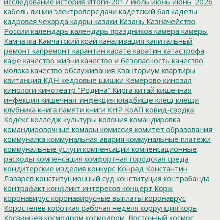
исследование
история
Итоги-2017
июль
июнь
июнь_2026
кабель линии электропередачи
кадетский бал
кадеты
кадровая чехарда
кадры
казаки
Казань
Казначейство
России
календарь
календарь праздников
камера
камеры
Камчатка
Камчатский край
канализация
капитальный
ремонт
капремонт
карантин
карате
каратин
катастрофа
кафе
качество жизни
качество и безопасность
качество
молока
качество обслуживания
Кванториум
квартиры
квитанция
КДН
кедровые шишки
Кемерово
кинозал
кинологи
кинотеатр "Родина"
Кирга
китай
кишечная
инфекция
кишечная_инфекция
кладбище
клещ
клещи
клубника
книга памяти
книги
КНР
КоАП
ковид-сводка
Кодекс
колледж культуры
колония
командировка
командировочные
комары
комиссия
комитет образования
коммуналка
коммунальная авария
коммунальные платежи
коммунальные услуги
компенсации
компенсационные
расходы
компенсация
комфортная городская среда
кондитерские изделия
конкурс
Конрад
Константин
Лазарев
конституционный суд
конституция
контрабанда
контрафакт
конфликт интересов
концерт
Корж
коронавирус
коронавирусные выплаты
коронаврус
Коростелев
короткая рабочая неделя
коррупция
корь
Косвинцев
космодром
космодром_Восточный
космос