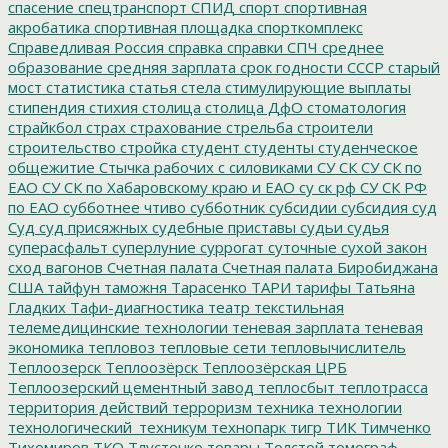
спасение
спецтранспорт
СПИД
спорт
спортивная
акробатика
спортивная площадка
спорткомплекс
Справедливая Россия
справка
справки
СПЧ
среднее
образование
средняя зарплата
срок годности
СССР
старый
мост
статистика
статья
стела
стимулирующие выплаты
стипендия
стихия
столица
столица ДфО
стоматология
страйкбол
страх
страхование
стрельба
строители
строительство
стройка
студент
студенты
студенческое
общежитие
Стычка рабочих с силовиками
СУ СК
СУ СК по
ЕАО
СУ СК по Хабаровскому краю и ЕАО
су ск рф
СУ СК РФ
по ЕАО
субботнее чтиво
субботник
субсидии
субсидия
суд
Суд
суд присяжных
судебные приставы
судьи
судья
суперасфальт
суперлуние
суррогат
суточные
сухой закон
сход вагонов
Счетная палата
Счетная палата Биробиджана
США
тайфун
таможня
Тарасенко
ТАРИ
тарифы
Татьяна
Гладких
Тафи-диагностика
театр
текстильная
телемедицинские технологии
теневая зарплата
теневая
экономика
тепловоз
тепловые сети
тепловычислитель
Теплоозерск
Теплоозёрск
Теплоозёрская ЦРБ
Теплоозерский цементный завод
теплосбыт
теплотрасса
территория действий
терроризм
техника
технологии
технологический_техникум
технопарк
тигр
ТИК
Тимченко
Тихомиров
ТКО
Тлустенко
товары
Толстой
томограф