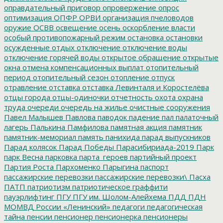
оправдательный приговор
опровержение
опрос
оптимизация
ОПФР
ОРВИ
организация пчеловодов
оружие
ОСВВ
освещение
осень
оскорбление власти
особый противопожарный режим
остановка
остановки
осужденные
отдых
отключение
отключение воды
отключение горячей воды
открытое обращение
открытые
окна
отмена компенсационных выплат
отопительный
период
отопительный сезон
отопление
отпуск
отравление
отставка
отставка Левинталя и Коростелёва
отцы города
отцы-одиночки
отчетность
охота
охрана
труда
очереди
очередь на жилье
очистные сооружения
Павел Малышев
Павлова
паводок
падение
пал
палаточный
лагерь
Палькина
Памфилова
памятная акция
памятник
памятник-мемориал
память
панихида
парад выпускников
Парад колясок
Парад Победы
Парасибириада-2019
Парк
парк Весна
парковка
парта_героев
партийный проект
Партия Роста
Пархоменко
Парыгина
паспорт
пассажирские перевозки
пассажирские перевозки\
Пасха
ПАТП
патриотизм
патриотическое граффити
пауэрлифтинг
ПГУ
ПГУ им. Шолом-Алейхема
ПДД
ПДН
МОМВД России «Ленинский»
педагоги
педагогическая
тайна
пенсии
пенсионер
пенсионерка
пенсионеры