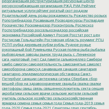
реорганизация
реструктуризация
ресурсный центр
ресурсоснабжающая организация
РЖД
РИА Рейтинг
ритуальные услуги
рйтинг
рогатый скот
роддом
Родительский день
роды
рождаемость
Рождество
розыск
Ропотребнадзор
Росавиация
Росводресурсы
Росгвардия
Роскачество
Роскомнадзор
Росконтроль
Рослесхоз
Роспотребнадзор
россельхознадзор
российская
экономика
Российский Азимут
Россия
Росстат
рост цен
Ростислав Гольдштейн
Ростовская область
роуминг
РПЦ
РСПП
рубка деревьев
рубли
рубль
Рудное
ружье
рукопашный бой
Румянцева
Русская поляна
рыба
рыбалка
рыбоводные заводы
рынок труда
рысь
с. Ленинское
сага_налоговый_гнет
Сад памяти
сальмонеллез
Самбери
самбо
самогон
самодеятельность
самозанятые
самолет
самооборона
самосуд
санавиация
санация
санитария
санитарно-эпидемиологическая обстанвока
Санкт-
Петербург
санкции
сантехника
сатира
Сбербанк
сбор
вещей
сбор на здравоохранение
свадьба
свалка
свалки
светофоры
свищ
связь
священнослужитель
секта
секция
акробатики
сельские врачи
сельские жители
сельский
учитель
сельское хозяйство
сельскохозяйственная
ярмарка
семена
семья
семья года
Семья года-2019
семья
года-2020
Семья года-2021
Сенаторы
сено
сентябрь