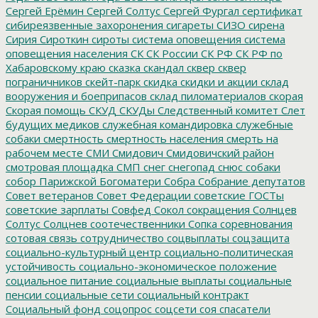
Сергей Ерёмин
Сергей Солтус
Сергей Фургал
сертификат
сибиреязвенные захоронения
сигареты
СИЗО
сирена
Сирия
Сироткин
сироты
система оповещения
система
оповещения населения
СК
СК России
СК РФ
СК РФ по
Хабаровскому краю
сказка
скандал
сквер
сквер
пограничников
скейт-парк
скидка
скидки и акции
склад
вооружения и боеприпасов
склад пиломатериалов
скорая
Скорая помощь
СКУД
СКУДы
Следственный комитет
Слет
будущих медиков
служебная командировка
служебные
собаки
смертность
смертность населения
смерть на
рабочем месте
СМИ
Смидович
Смидовичский район
смотровая площадка
СМП
снег
снегопад
снюс
собаки
собор Парижской Богоматери
Собра
Собрание депутатов
Совет ветеранов
Совет Федерации
советские ГОСТы
советские зарплаты
Совфед
Сокол
сокращения
Солнцев
Солтус
Солцнев
соотечественники
Сопка
соревнования
сотовая связь
сотрудничество
соцвыплаты
соцзащита
социально-культурный центр
социально-политическая
устойчивость
социально-экономическое положение
социальное питание
социальные выплаты
социальные
пенсии
социальные сети
социальный контракт
Социальный фонд
соцопрос
соцсети
соя
спасатели