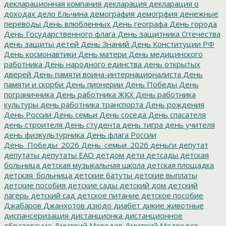
декларационная компания
декларация
декларация о
доходах
дело Ельчина
демография
демогрфия
денежные
переводы
День влюбленных
День географа
День города
День Государственного флага
День защитника Отечества
день защиты детей
День Знаний
День Конституции РФ
День космонавтики
День матери
День медицинского
работника
День народного единства
день открытых
дверей
День памяти воина-интернационалиста
День
памяти и скорби
День пионерии
День Победы
День
пограничника
День работника ЖКХ
День работника
культуры
день работника транспорта
День рождения
День России
День семьи
День соседа
День спасателя
день строителя
День студента
день тигра
день учителя
день физкультурника
День флага России
День_Победы_2026
День_семьи_2026
деньги
депутат
депутаты
депутаты ЕАО
детдом
дети
детсады
детская
больница
детская музыкальная школа
детская площадка
детская_больница
детские батуты
детские выплаты
детские пособия
детские сады
детский дом
детский
лагерь
детский сад
детское питание
детское пособие
Джабаров
Джанхотов
дзюдо
диабет
дикие животные
диспансеризация
дистанционка
дистанционное
образование
Дмитрий Меведев
Дмитрий Медведев