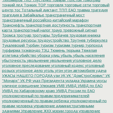
тонкий лед
Тонких
ТОР
торговля
торговые сети
торговый
центр
тос
Тотальный диктант
ТПП ЕАО
травма
трагедия
трагедия в Забайкалье
трансграничный мост
трансграничный российско-китайский марафон
Транснефть
транспортная доступность
транспортная
карта
транспортный налог
траур
тревожный сигнал
Тромса
тротуар
тротуары
Трубачев
трудовая книжка
трудовые ресурсы
трудоустройство
Трутнев
туберкулез
Тукалевский
Турбин
туризм
туризмм
турнир
турпоход
турфирма
тхэквондо
ТЭЦ
Тюмень
тюрьма
Тяжелая
атлетика
убийство
уборка улиц
убыль
убыль населения
убыточность
увольнение
увольнения
уголовное дело
уголовное преследование
уголовный кодекс
уголовный
розыск
уголоное дело
уголь
угон
угон автомобиля
удача
УЖАСЫ НАШЕГО ГОРОДКА
узи
УК
УК "ДомСтроСервис"
УК
"Монарх"
УК РФ
указ Президента
укладка
Украина
укусы
уличное освещение
Улюкаев
УМВ
УМВД
УМВД по ЕАО
УМВД по Хабаровскому краю
УМВД России по ЕАО
уполномоченный по правам предпринимателей
уполномоченный по правам ребенка
уполномоченный по
правам человека
управление административными
зданиями
Управление ЖКХ мэрии города
управление