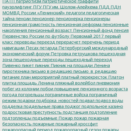
ПАТП
патриотизм
патриотическое граффити
пауэрлифтинг
ПГУ
ПГУ им. Шолом-Алейхема
ПДД
ПДН
МОМВД России «Ленинский»
педагоги
педагогическая
тайна
пенсии
пенсионер
пенсионерка
пенсионеры
пенсионная грамотность
пенсионная реформа
пенсионные
накопления
пенсионный возраст
Пенсионный фонд
пенсия
Первенство России по футболу
Первомай 2017
первый
класс
переводы
переезд
перерасчет
перечень
период
навигации
Песах
петарда
Петербургский международный
экономический форум
Петровка
петрушкова
пешеходная
зона
пешеходные переходы
пешеходный переход
Пивенко
пикет
пикник
Пикник на площади Ленина
пиротехника
письмо в редакцию
письмо_в_редакцию
питание
план мероприятий
платный перекресток
Платон
плитка
площадь Ленина
пляжный волейбол
пневмония
побег из колонии
побои
повышение пенсионного возраста
погода
погорельцы
пограничные войска
пограничный
режим
подарки
подборка_новостей
подвал
подвоз воды
подделка
поддельные права
поджог
подпольное казино
подростковая преступность
подстанция
подтопление
подтопленцы
подъемные
Пожар
пожар
пожарная
безопасность
пожарные
пожарный кроссфит
пожароопасный период
пожароопасный сезон
пожары