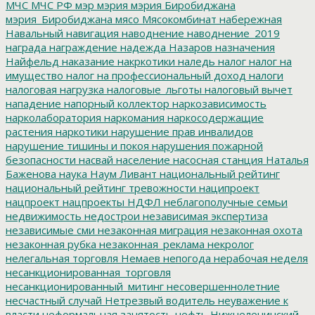
МЧС
МЧС РФ
мэр
мэрия
мэрия Биробиджана
мэрия_Биробиджана
мясо
Мясокомбинат
набережная
Навальный
навигация
наводнение
наводнение_2019
награда
награждение
надежда
Назаров
назначения
Найфельд
наказание
накркотики
наледь
налог
налог на
имущество
налог на профессиональный доход
налоги
налоговая нагрузка
налоговые_льготы
налоговый вычет
нападение
напорный коллектор
наркозависимость
нарколаборатория
наркомания
наркосодержащие
растения
наркотики
нарушение прав инвалидов
нарушение тишины и покоя
нарушения пожарной
безопасности
насвай
население
насосная станция
Наталья
Баженова
наука
Наум Ливант
национальный рейтинг
национальный рейтинг тревожности
наципроект
нацпроект
нацпроекты
НДФЛ
неблагополучные семьи
недвижимость
недострои
независимая экспертиза
независимые сми
незаконная миграция
незаконная охота
незаконная рубка
незаконная_реклама
некролог
нелегальная торговля
Немаев
непогода
нерабочая неделя
несанкционированная_торговля
несанкционированный_митинг
несовершеннолетние
несчастный случай
Нетрезвый водитель
неуважение к
власти
неформальная занятость
нефть
Нижнеленинский