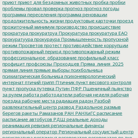
приют
приют для бездомных животных
пробка
пробки
проблемы
провал
проверка
прогноз
прогноз погоды
программа переселения
программа реновации
продолжительность жизни
продуктовые карточки
проезд
прожиточный минимум
производство
происшествие
прократура
прокуратруа
Прокуратура
прокуратура ЕАО
прокуратуура
прокураура
Промышленность
пропускной
режим
Просветов
протест
противодействие коррупции
противопожарный период
противопожарный режим
профессиональное_образование
профильный класс
профицит
профсоюзы
Проходцев
Пряма_линия_2025
прямая линия
прямые выборы
психбольница
психиатрическая больница
психоневрологический
интернат
птичий грипп
Птичник
пункт весового контроля
пункт пропуска
путевка
Путин
ПФР
Пшеничный
пьянство
за рулем
работа
работодатели
рабочая неделя
рабочая
поездка
рабочие места
радиация
радон
Разбой
развлекательный центр
развод
Раздольное
размыв
берегов
ракеты
Рамазанов
РАН
РАНХиГС
расписание
расписание автобусов
РДШ
реальные доходы
реанимация
ревизия
региональные финансы
региональный оператор
Региональный сосудистый центр
регистратура
регламент
регоператор
регоператор по тко