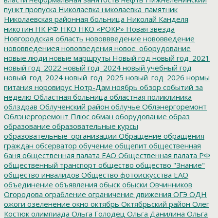
пункт пропуска
Николаевка
николаевка_памятник
Николаевская районная больница
Николай Канделя
никотин
НК РФ
НКО
НКО «РОКР»
Новая звезда
Новгородская область
нововвведение
нововведение
нововведениея
нововведения
новое_оборудование
новые люди
новые маршруты
Новый год
новый год_2021
новый год_2022
новый год_2024
новый учебный год
новый_год_2024
новый_год_2025
новый_год_2026
нормы
питания
норовирус
Нотр-Дам
ноябрь
обзор событий за
неделю
Областная больница
областная поликлиника
облздрав
Облученский район
облучье
Облэнергоремонт
Облэнергоремонт Плюс
обман
оборудование
образ
образование
образовательные курсы
образовательные_организации
Обращение
обращения
граждан
обсерватор
обучение
общепит
общественная
баня
общественная палата ЕАО
Общественная палата РФ
общественный транспорт
общество
общество "Знание"
общество инвалидов
Общество фотоискусства ЕАО
объединение
объявления
обыск
обыски
Овчинников
Огородова
ограбление
ограничение движения
ОГЭ
ОДН
ожоги
озеленение
окно
октябрь
Октябрьский район
Олег
Костюк
олимпиада
Ольга Голодец
Ольга Данилина
Ольга