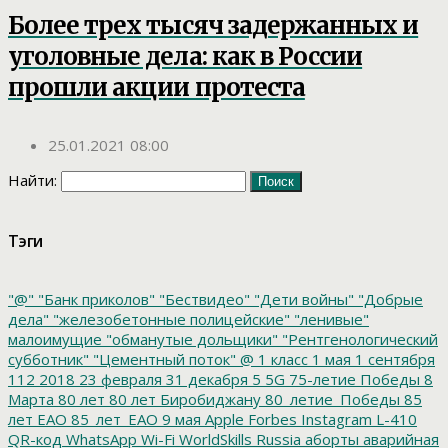
Более трех тысяч задержанных и
уголовные дела: как в России
прошли акции протеста
25.01.2021 08:00
Найти:
Тэги
"@"
"Банк приколов"
"Бествидео"
"Дети войны"
"Добрые
дела"
"железобетонные полицейские"
"ленивые"
малоимущие
"обманутые дольщики"
"Рентгенологический
субботник"
"Цементный поток"
@
1 класс
1 мая
1 сентября
112
2018
23 февраля
31 декабря
5
5G
75-летие Победы
8
Марта
80 лет
80 лет Биробиджану
80_летие_Победы
85
лет ЕАО
85_лет_ЕАО
9 мая
Apple
Forbes
Instagram
L-410
QR-код
WhatsApp
Wi-Fi
WorldSkills Russia
аборты
аварийная