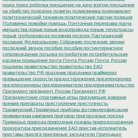
поиск
поиск ребенка
покушение на дачу взятки
покушение
на убийство
полезное
полигон
поликлиника
полиомиелит
политехнический техникум
политические партии
полиция
Половинко
помойки
помощь
Понтонная переправа
порча
имущества
порыв
порыв водопровода
порыв теплотрассы
порыв трубопровода
посевная
поселок Партизанский
послание Федеральному Собранию
последние звонки
последний звонок
пособие
пособия
постинтернатное
сопровождение
посылка
потребители
потребительская
корзина
похищение
почта
Почта России
Почта_России
пошлины
правительство
правительство ЕАО
правительство РФ
праздник
праздники
праймериз
превышение скорости
предостережение
предпенсионер
предпенсионеры
предприниматели
предпринимательство
Президент
президент России
Президент РФ
Президентские спортивные игры
презумпция доверия
премия
препараты
преступление
преступность
Приамурский
Приамурье
приборы фотовидеофиксации
прививочная кампания
приговор
пригородные поезда
Приморье
природа
природные пожары
природоохранная
прокуратура
присоединение ЕАО
пристав-исполнитель
приставы
присяга
присяжные заседатели
Приходько