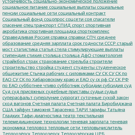
устойчивость
социально-экономическое положение
социальное питание
социальные выплаты
социальные
пенсии
социальные сети
социальный контракт
Социальный фонд
соцопрос
соцсети
соя
спасатели
спасение
спецтранспорт
СПИД
спорт
спортивная
акробатика
спортивная площадка
спорткомплекс
Справедливая Россия
справка
справки
СПЧ
среднее
образование
средняя зарплата
срок годности
СССР
старый
мост
статистика
статья
стела
стимулирующие выплаты
стипендия
стихия
столица
столица ДфО
стоматология
страйкбол
страх
страхование
стрельба
строители
строительство
стройка
студент
студенты
студенческое
общежитие
Стычка рабочих с силовиками
СУ СК
СУ СК по
ЕАО
СУ СК по Хабаровскому краю и ЕАО
су ск рф
СУ СК РФ
по ЕАО
субботнее чтиво
субботник
субсидии
субсидия
суд
Суд
суд присяжных
судебные приставы
судьи
судья
суперасфальт
суперлуние
суррогат
суточные
сухой закон
сход вагонов
Счетная палата
Счетная палата Биробиджана
США
тайфун
таможня
Тарасенко
ТАРИ
тарифы
Татьяна
Гладких
Тафи-диагностика
театр
текстильная
телемедицинские технологии
теневая зарплата
теневая
экономика
тепловоз
тепловые сети
тепловычислитель
Теплоозёрск
Теплоозерск
Теплоозёрская ЦРБ