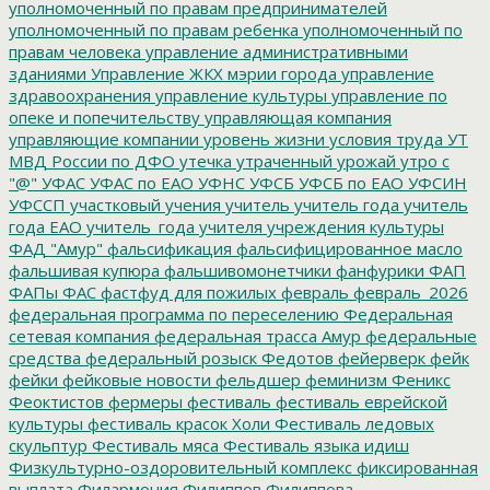
уполномоченный по правам предпринимателей
уполномоченный по правам ребенка
уполномоченный по
правам человека
управление административными
зданиями
Управление ЖКХ мэрии города
управление
здравоохранения
управление культуры
управление по
опеке и попечительству
управляющая компания
управляющие компании
уровень жизни
условия труда
УТ
МВД России по ДФО
утечка
утраченный урожай
утро с
"@"
УФАС
УФАС по ЕАО
УФНС
УФСБ
УФСБ по ЕАО
УФСИН
УФССП
участковый
учения
учитель
учитель года
учитель
года ЕАО
учитель_года
учителя
учреждения культуры
ФАД "Амур"
фальсификация
фальсифицированное масло
фальшивая купюра
фальшивомонетчики
фанфурики
ФАП
ФАПы
ФАС
фастфуд для пожилых
февраль
февраль_2026
федеральная программа по переселению
Федеральная
сетевая компания
федеральная трасса Амур
федеральные
средства
федеральный розыск
Федотов
фейерверк
фейк
фейки
фейковые новости
фельдшер
феминизм
Феникс
Феоктистов
фермеры
фестиваль
фестиваль еврейской
культуры
фестиваль красок Холи
Фестиваль ледовых
скульптур
Фестиваль мяса
Фестиваль языка идиш
Физкультурно-оздоровительный комплекс
фиксированная
выплата
Филармония
Филиппов
Филиппова