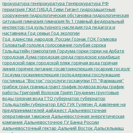
прокуратура
генпрокуратура
Генпрокуратура РФ
гериатрия
ГЖИ
ГИБДД
Гиви
Гигант
гидрозащитные
сооружения
гидрологическая обстановка
гидрологическая
ситуация
гимназия
гимназия № 1
главный федеральный
инспектор
год культурного наследия
год педагога и
наставника
Год семьи
Год экологии
Год_единства_народов_России
Гознак
ГОК
Голикова
Головатый
гололед
голосование
голубая сорока
Гольдштейн
гомеопатия
Гордума
горки
горки на Арбате
городская Дума
городская среда
городское кладбище
городской парк
городской пляж
горячая вода
горячая
линия
горячее питание
госавтоинспекция
госархив
госдолг
Госдума
госжилинспекция
господдержка
госслужащие
гостиница "Восток"
госуслуги
госхакупки
ГП "Фармация"
грабеж
град
граница
грант
график подвоза воды
график
работы
Григорий Волохов
Грипп
Грудинин
грунтовые
воды
грязная вода
ГТО
губернатор
губернатор
Гольдштейн
губернатор ЕАО
ГУК
Гулягин
Д
давление на
предпринимателей
дайджест
Дальневосточная
оперативная таможня
Дальневосточная энергетическая
компания
Дальневосточное ГУ Банка России
дальневосточный гектар
Дальний Восток
Дальсельмаш