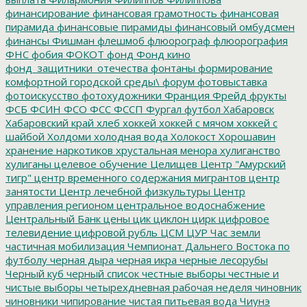
финансирование
финансовая грамотность
финансовая
пирамида
финансовые пирамиды
финансовый омбудсмен
финансы
Фишман
флешмоб
флюорограф
флюорография
ФНС
фобия
ФОКОТ
фонд
Фонд кино
фонд_защитники_отечества
фонтаны
формирование
комфортной городской среды\
форум
фотовыставка
фотоискусство
фотохудожники
Франция
Фрейд
фрукты
ФСБ
ФСИН
ФСО
ФСС
ФССП
Фургал
футбол
Хабаровск
Хабаровский край
хлеб
хоккей
хоккей с мячом
хоккей с
шайбой
Холдоми
холодная вода
Холокост
Хорошавин
хранение наркотиков
хрустальная менора
хулиганство
хулиганы
целевое обучение
Целищев
Центр "Амурский
тигр"
центр временного содержания мигрантов
центр
занятости
Центр лечебной физкультуры
Центр
управления регионом
центральное водоснабжение
Центральный Банк
цены
цик
циклон
цирк
цифровое
телевидение
цифровой рубль
ЦСМ
ЦУР
Час земли
частичная мобилизация
Чемпионат Дальнего Востока по
футболу
черная дыра
черная икра
черные лесорубы
Черный куб
черный список
честные выборы
честные и
чистые выборы
четырехдневная рабочая неделя
чиновник
чиновники
чипирование
чистая питьевая вода
Чиунэ