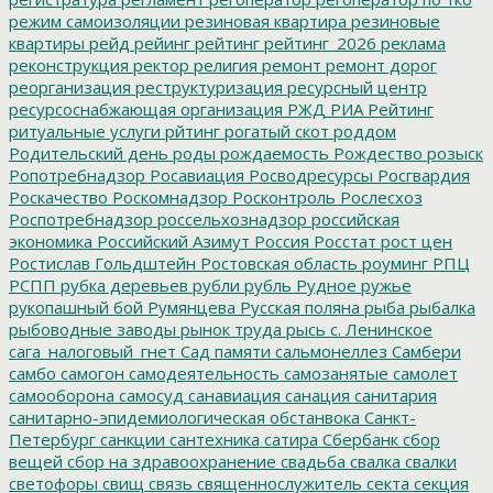
режим самоизоляции
резиновая квартира
резиновые
квартиры
рейд
рейинг
рейтинг
рейтинг_2026
реклама
реконструкция
ректор
религия
ремонт
ремонт дорог
реорганизация
реструктуризация
ресурсный центр
ресурсоснабжающая организация
РЖД
РИА Рейтинг
ритуальные услуги
рйтинг
рогатый скот
роддом
Родительский день
роды
рождаемость
Рождество
розыск
Ропотребнадзор
Росавиация
Росводресурсы
Росгвардия
Роскачество
Роскомнадзор
Росконтроль
Рослесхоз
Роспотребнадзор
россельхознадзор
российская
экономика
Российский Азимут
Россия
Росстат
рост цен
Ростислав Гольдштейн
Ростовская область
роуминг
РПЦ
РСПП
рубка деревьев
рубли
рубль
Рудное
ружье
рукопашный бой
Румянцева
Русская поляна
рыба
рыбалка
рыбоводные заводы
рынок труда
рысь
с. Ленинское
сага_налоговый_гнет
Сад памяти
сальмонеллез
Самбери
самбо
самогон
самодеятельность
самозанятые
самолет
самооборона
самосуд
санавиация
санация
санитария
санитарно-эпидемиологическая обстанвока
Санкт-
Петербург
санкции
сантехника
сатира
Сбербанк
сбор
вещей
сбор на здравоохранение
свадьба
свалка
свалки
светофоры
свищ
связь
священнослужитель
секта
секция