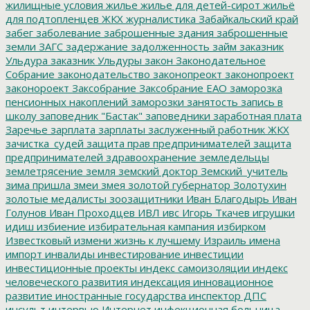
жилищные условия
жилье
жилье для детей-сирот
жильё
для подтопленцев
ЖКХ
журналистика
Забайкальский край
забег
заболевание
заброшенные здания
заброшенные
земли
ЗАГС
задержание
задолженность
займ
заказник
Ульдура
заказник Ульдуры
закон
Законодательное
Собрание
законодательство
законопреокт
законопроект
законороект
Заксобрание
Заксобрание ЕАО
заморозка
пенсионных накоплений
заморозки
занятость
запись в
школу
заповедник "Бастак"
заповедники
заработная плата
Заречье
зарплата
зарплаты
заслуженный работник ЖКХ
зачистка_судей
защита прав предпринимателей
защита
предпринимателей
здравоохранение
земледельцы
землетрясение
земля
земский доктор
Земский_учитель
зима пришла
змеи
змея
золотой губернатор
Золотухин
золотые медалисты
зоозащитники
Иван Благодырь
Иван
Голунов
Иван Проходцев
ИВЛ
ивс
Игорь Ткачев
игрушки
идиш
избиение
избирательная кампания
избирком
Известковый
измени жизнь к лучшему
Израиль
имена
импорт
инвалиды
инвестирование
инвестиции
инвестиционные проекты
индекс самоизоляции
индекс
человеческого развития
индексация
инновационное
развитие
иностранные государства
инспектор ДПС
инсульт
интервью
Интернет
инфекционная больница