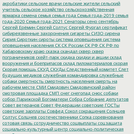
акробатики
сельские врачи
сельские жители
сельский
учитель
сельское хозяйство
сельскохозяйственная
ярмарка
семена
семья
семья года
Семья года-2019
семья
года-2020
Семья года-2021
Сенаторы
сено
сентябрь
Сергей Ерёмин
Сергей Солтус
Сергей Фургал
сертификат
сибиреязвенные захоронения
сигареты
СИЗО
сирена
Сирия
Сироткин
сироты
система оповещения
система
оповещения населения
СК
СК России
СК РФ
СК РФ по
Хабаровскому краю
сказка
скандал
сквер
сквер
пограничников
скейт-парк
скидка
скидки и акции
склад
вооружения и боеприпасов
склад пиломатериалов
скорая
Скорая помощь
СКУД
СКУДы
Следственный комитет
Слет
будущих медиков
служебная командировка
служебные
собаки
смертность
смертность населения
смерть на
рабочем месте
СМИ
Смидович
Смидовичский район
смотровая площадка
СМП
снег
снегопад
снюс
собаки
собор Парижской Богоматери
Собра
Собрание депутатов
Совет ветеранов
Совет Федерации
советские ГОСТы
советские зарплаты
Совфед
Сокол
сокращения
Солнцев
Солтус
Солцнев
соотечественники
Сопка
соревнования
сотовая связь
сотрудничество
соцвыплаты
соцзащита
социально-культурный центр
социально-политическая