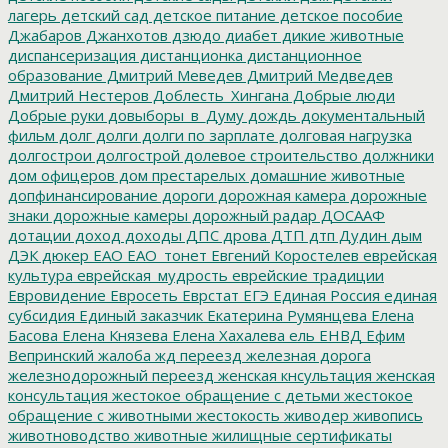
лагерь
детский сад
детское питание
детское пособие
Джабаров
Джанхотов
дзюдо
диабет
дикие животные
диспансеризация
дистанционка
дистанционное
образование
Дмитрий Меведев
Дмитрий Медведев
Дмитрий Нестеров
Доблесть_Хингана
Добрые люди
Добрые руки
довыборы_в_Думу
дождь
документальный
фильм
долг
долги
долги по зарплате
долговая нагрузка
долгострои
долгострой
долевое строительство
должники
дом офицеров
дом престарелых
домашние животные
допфинансирование
дороги
дорожная камера
дорожные
знаки
дорожные камеры
дорожный радар
ДОСААФ
дотации
доход
доходы
ДПС
дрова
ДТП
дтп
Дудин
дым
ДЭК
дюкер
ЕАО
ЕАО_тонет
Евгений Коростелев
еврейская
культура
еврейская_мудрость
еврейские традиции
Евровидение
Евросеть
Еврстат
ЕГЭ
Единая Россия
единая
субсидия
Единый заказчик
Екатерина Румянцева
Елена
Басова
Елена Князева
Елена Хахалева
ель
ЕНВД
Ефим
Вепринский
жалоба
жд переезд
железная дорога
железнодорожный переезд
женская кнсультация
женская
консультация
жестокое обращение с детьми
жестокое
обращение с животными
жестокость
живодер
живопись
животноводство
животные
жилищные сертификаты