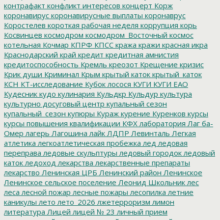
контрафакт
конфликт интересов
концерт
Корж
коронавирус
коронавирусные выплаты
коронаврус
Коростелев
короткая рабочая неделя
коррупция
корь
Косвинцев
космодром
космодром_Восточный
космос
котельная
Кочмар
КПРФ
КПСС
кража
кражи
красная икра
Краснодарский край
кредит
кредитная амнистия
кредитоспособность
Кремль
креозот
Крещение
кризис
Крик души
Криминал
Крым
крытый каток
крытый_каток
КСН
КТ-исследование
Кубок лосося
КУГИ
КУГИ ЕАО
Кудесник
кудо
кулинария
Кульдкр
Кульдур
культура
культурно досуговый центр
купальный сезон
купальный_сезон
купюры
Кураж
курение
Куренков
курсы
курсы повышения квалификации
КФХ
лаборатория
Лаг ба-
Омер
лагерь
Лагошина
лайк
ЛДПР
Левинталь
Легкая
атлетика
легкоатлетическая пробежка
лед
ледовая
переправа
ледовые скульптуры
ледовый городок
ледовый
каток
ледоход
лекарства
лекарственные препараты
лекарство
Ленинская ЦРБ
Ленинский район
Ленинское
Ленинское сельское поселение
Леонид Школьник
лес
леса
лесной пожар
лесные пожары
лесопилка
летние
каникулы
лето
лето_2026
лжетерроризм
лимон
литература
Лицей
лицей № 23
личный прием