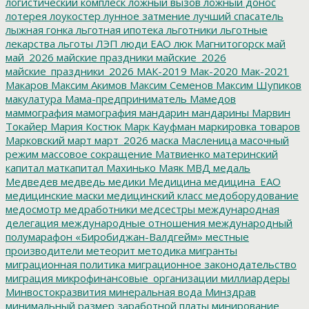
логистический комплеск
ложный вызов
ложный донос
лотерея
лоукостер
лунное затмение
лучший спасатель
лыжная гонка
льготная ипотека
льготники
льготные
лекарства
льготы
ЛЭП
люди ЕАО
люк
Магнитогорск
май
май_2026
майские праздники
майские_2026
майские_праздники_2026
МАК-2019
Мак-2020
Мак-2021
Макаров
Максим Акимов
Максим Семенов
Максим Шупиков
макулатура
Мама-предприниматель
Мамедов
маммография
мамография
мандарин
мандарины
Марвин
Токайер
Мария Костюк
Марк Кауфман
маркировка товаров
Марковский
март
март_2026
маска
Масленица
масочный
режим
массовое сокращение
Матвиенко
материнский
капитал
маткапитал
Махинько
Маяк
МВД
медаль
Медведев
медведь
медики
Медицина
медицина_ЕАО
медицинские маски
медицинский класс
медоборудование
медосмотр
медработники
медсестры
международная
делегация
международные отношения
международный
полумарафон «Биробиджан-Валдгейм»
местные
производители
метеорит
методика
мигранты
миграционная политика
миграционное законодательство
миграция
микрофинансовые_организации
миллиардеры
Минвостокразвития
минеральная вода
Минздрав
минимальный размер заработной платы
минирование