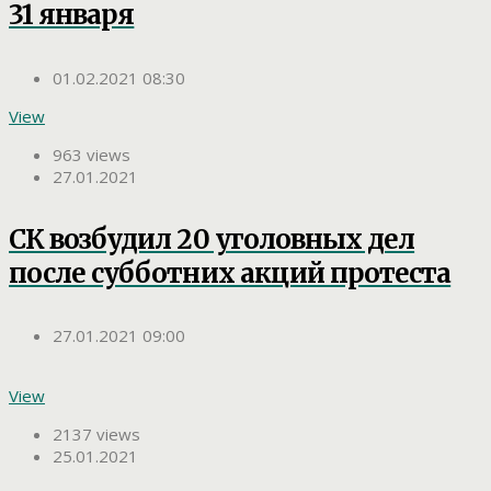
31 января
01.02.2021 08:30
View
963 views
27.01.2021
СК возбудил 20 уголовных дел
после субботних акций протеста
27.01.2021 09:00
View
2137 views
25.01.2021