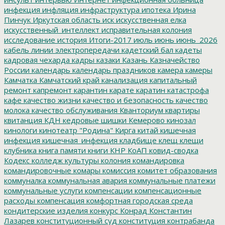
инфекция
инфляция
инфраструктура
ипотека
Ирина
Пинчук
Иркутская область
иск
искусственная елка
искусственный_интеллект
исправительная колония
исследование
история
Итоги-2017
июль
июнь
июнь_2026
кабель линии электропередачи
кадетский бал
кадеты
кадровая чехарда
кадры
казаки
Казань
Казначейство
России
календарь
календарь праздников
камера
камеры
Камчатка
Камчатский край
канализация
капитальный
ремонт
капремонт
карантин
карате
каратин
катастрофа
кафе
качество жизни
качество и безопасность
качество
молока
качество обслуживания
Кванториум
квартиры
квитанция
КДН
кедровые шишки
Кемерово
кинозал
кинологи
кинотеатр "Родина"
Кирга
китай
кишечная
инфекция
кишечная_инфекция
кладбище
клещ
клещи
клубника
книга памяти
книги
КНР
КоАП
ковид-сводка
Кодекс
колледж культуры
колония
командировка
командировочные
комары
комиссия
комитет образования
коммуналка
коммунальная авария
коммунальные платежи
коммунальные услуги
компенсации
компенсационные
расходы
компенсация
комфортная городская среда
кондитерские изделия
конкурс
Конрад
Константин
Лазарев
конституционный суд
конституция
контрабанда