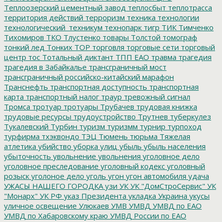
Теплоозерский цементный завод
теплосбыт
теплотрасса
территория действий
терроризм
техника
технологии
технологический_техникум
технопарк
тигр
ТИК
Тимченко
Тихомиров
ТКО
Тлустенко
товары
Толстой
томограф
тонкий лед
Тонких
ТОР
торговля
торговые сети
торговый
центр
тос
Тотальный диктант
ТПП ЕАО
травма
трагедия
трагедия в Забайкалье
трансграничный мост
трансграничный российско-китайский марафон
Транснефть
транспортная доступность
транспортная
карта
транспортный налог
траур
тревожный сигнал
Тромса
тротуар
тротуары
Трубачев
трудовая книжка
трудовые ресурсы
трудоустройство
Трутнев
туберкулез
Тукалевский
Турбин
туризм
туризмм
турнир
турпоход
турфирма
тхэквондо
ТЭЦ
Тюмень
тюрьма
Тяжелая
атлетика
убийство
уборка улиц
убыль
убыль населения
убыточность
увольнение
увольнения
уголовное дело
уголовное преследование
уголовный кодекс
уголовный
розыск
уголоное дело
уголь
угон
угон автомобиля
удача
УЖАСЫ НАШЕГО ГОРОДКА
узи
УК
УК "ДомСтроСервис"
УК
"Монарх"
УК РФ
указ Президента
укладка
Украина
укусы
уличное освещение
Улюкаев
УМВ
УМВД
УМВД по ЕАО
УМВД по Хабаровскому краю
УМВД России по ЕАО