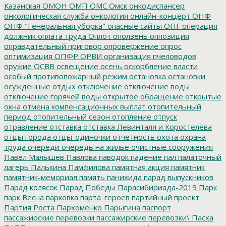
Казанская
ОМОН
ОМП
ОМС
Омск
онкодиспансер
онкологическая служба
онкология
онлайн-концерт
ОНФ
ОНФ "Генеральная уборка"
опасные сайты
ОПГ
операция
должник
оплата труда
Оплот
оползень
оппозиция
оправдательный приговор
опровержение
опрос
оптимизация
ОПФР
ОРВИ
организация пчеловодов
оружие
ОСВВ
освещение
осень
оскорбление власти
особый противопожарный режим
остановка
остановки
осужденные
отдых
отключение
отключение воды
отключение горячей воды
открытое обращение
открытые
окна
отмена компенсационных выплат
отопительный
период
отопительный сезон
отопление
отпуск
отравление
отставка
отставка Левинталя и Коростелёва
отцы города
отцы-одиночки
отчетность
охота
охрана
труда
очереди
очередь на жилье
очистные сооружения
Павел Малышев
Павлова
паводок
падение
пал
палаточный
лагерь
Палькина
Памфилова
памятная акция
памятник
памятник-мемориал
память
панихида
парад выпускников
Парад колясок
Парад Победы
Парасибириада-2019
Парк
парк Весна
парковка
парта_героев
партийный проект
Партия Роста
Пархоменко
Парыгина
паспорт
пассажирские перевозки
пассажирские перевозки\
Пасха