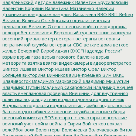
Валдгеймский детдом
валежник
Валентин Брусиловский
Валентин Коровин
Валентина Матвиенко
Валерий
Дранников
вандализм
вандалы
Васильева
ВВО
ВВП
Вебер
Великан
Великая Октябрьская социалистическая
революция
Великая Отечественная война
велодорожка
велопробег
велосипед
Верховный суд
весенние каникулы
весенний призыв
ветер
ветеран
ветераны
ветераны
пограничной службы
ветераны_СВО
ветхие дома
ветхое
жилье
Вечерний Биробиджан
ВЖС "Надежда России"
взрыв
взрыв газа
взрыв газового баллона
взрыв
метеорита
взятка
взятки
видеокамеры
видеорегистратор
Виктор Ишавев
Виктор Ишаев
Виктор Орёл
Виктор
Солнцев
викторина
Винников
вице-премьер
ВИЧ
ВККС
Владивосток
Владимир Марковский
Владимир Мишустин
Владимир Путин
Владимир Сахаровский
Владимир Якушев
власть
внеплановая проверка
Внешний долг
внутренняя
политика
вода
водители
водка
водоемы
водоисточник
Водоканал
водолазы
водоналивные дамбы
водонапорная
башня
водоснабжение
военная служба
военные сборы
военный комиссар
ВОЗ
возврат_стеклотары
возгорание
воинский учет
война
война в Сирии
Войтенков
вокзал
волейбол
волк
Волонтеры
Волочаевка
Волочаевская битва
Волочаевский бой
вольная борьба
Ворожбит
Воропаева