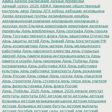
дамба
дачное расписание
дачные перевозки
дачный_сезон_2026
ДВЖД
Движение общественный
контроль
двор
Дворы
ДГК
дебош
дебошир
дедовщина
Деева
дежурные группы
дезинфекция
декабрь
декларационная компания
декларация
декларация о
доходах
дело Ельчина
демография
демогрфия
денежные
переводы
День влюбленных
День географа
День города
День Государственного флага
День защитника Отечества
день защиты детей
День Знаний
День Конституции РФ
День космонавтики
День матери
День медицинского
работника
День народного единства
день открытых
дверей
День памяти воина-интернационалиста
День
памяти и скорби
День пионерии
День Победы
День
пограничника
День работника ЖКХ
День работника
культуры
день работника транспорта
День рождения
День России
День семьи
День соседа
День спасателя
день строителя
День студента
день тигра
день учителя
день физкультурника
День флага России
День_Победы_2026
День_семьи_2026
деньги
депутат
депутаты
депутаты ЕАО
детдом
дети
детсады
детская
больница
детская музыкальная школа
детская площадка
детская_больница
детские батуты
детские выплаты
детские пособия
детские сады
детский дом
детский