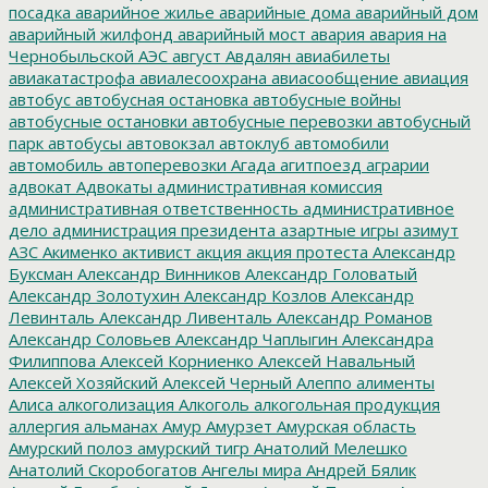
посадка
аварийное жилье
аварийные дома
аварийный дом
аварийный жилфонд
аварийный мост
авария
авария на
Чернобыльской АЭС
август
Авдалян
авиабилеты
авиакатастрофа
авиалесоохрана
авиасообщение
авиация
автобус
автобусная остановка
автобусные войны
автобусные остановки
автобусные перевозки
автобусный
парк
автобусы
автовокзал
автоклуб
автомобили
автомобиль
автоперевозки
Агада
агитпоезд
аграрии
адвокат
Адвокаты
административная комиссия
административная ответственность
административное
дело
администрация президента
азартные игры
азимут
АЗС
Акименко
активист
акция
акция протеста
Александр
Буксман
Александр Винников
Александр Головатый
Александр Золотухин
Александр Козлов
Александр
Левинталь
Александр Ливенталь
Александр Романов
Александр Соловьев
Александр Чаплыгин
Александра
Филиппова
Алексей Корниенко
Алексей Навальный
Алексей Хозяйский
Алексей Черный
Алеппо
алименты
Алиса
алкоголизация
Алкоголь
алкогольная продукция
аллергия
альманах
Амур
Амурзет
Амурская область
Амурский полоз
амурский тигр
Анатолий Мелешко
Анатолий Скоробогатов
Ангелы мира
Андрей Бялик