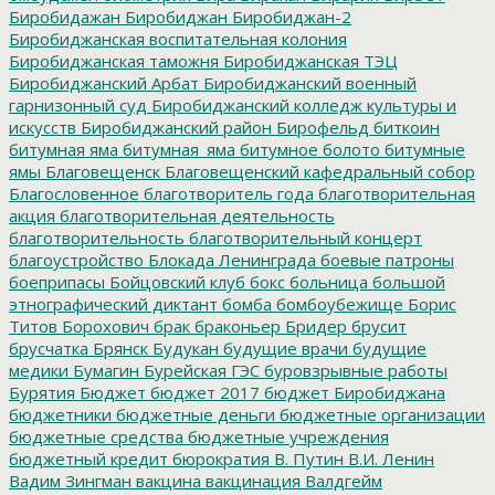
Биробидажан
Биробиджан
Биробиджан-2
Биробиджанская воспитательная колония
Биробиджанская таможня
Биробиджанская ТЭЦ
Биробиджанский Арбат
Биробиджанский военный
гарнизонный суд
Биробиджанский колледж культуры и
искусств
Биробиджанский район
Бирофельд
биткоин
битумная яма
битумная_яма
битумное болото
битумные
ямы
Благовещенск
Благовещенский кафедральный собор
Благословенное
благотворитель года
благотворительная
акция
благотворительная деятельность
благотворительность
благотворительный концерт
благоустройство
Блокада Ленинграда
боевые патроны
боеприпасы
Бойцовский клуб
бокс
больница
большой
этнографический диктант
бомба
бомбоубежище
Борис
Титов
Борохович
брак
браконьер
Бридер
брусит
брусчатка
Брянск
Будукан
будущие врачи
будущие
медики
Бумагин
Бурейская ГЭС
буровзрывные работы
Бурятия
Бюджет
бюджет 2017
бюджет Биробиджана
бюджетники
бюджетные деньги
бюджетные организации
бюджетные средства
бюджетные учреждения
бюджетный кредит
бюрократия
В. Путин
В.И. Ленин
Вадим Зингман
вакцина
вакцинация
Валдгейм