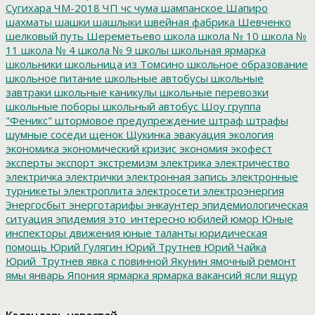
Сугихара
ЧМ-2018
ЧП
чс
чума
шампанское
Шапиро
шахматы
шашки
шашлыки
швейная фабрика
Шевченко
шелковый путь
Шереметьево
школа
школа № 10
школа №
11
школа № 4
школа № 9
школы
школьная ярмарка
школьники
школьница из Томсино
школьное образование
школьное питание
школьные автобусы
школьные
завтраки
школьные каникулы
школьные перевозки
школьные поборы
школьный автобус
Шоу группа
"Феникс"
штормовое предупреждение
штраф
штрафы
шумные соседи
щенок
Щукинка
эвакуация
экология
экономика
экономический кризис
экономия
экофест
эксперты
экспорт
экстремизм
электрика
электричество
электричка
электрички
электронная запись
электронные
турникеты
электроплита
электросети
электроэнергия
Энергосбыт
энерготарифы
энкаунтер
эпидемиологическая
ситуация
эпидемия
это_интересно
юбилей
юмор
Юные
инспекторы движения
юные таланты
юридическая
помощь
Юрий Гулягин
Юрий Трутнев
Юрий Чайка
Юрий_Трутнев
явка с повинной
Якунин
ямочный ремонт
ямы
январь
Япония
ярмарка
ярмарка вакансий
ясли
ящур