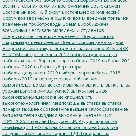
воспитательная колония
воспоминания
Востокцемент
Восточный военный округ
Восточный экономический
форум
врач
врачебные ошибки
врачи
вредные привычки
временные трубопроводы
Время Биробиджана
всемирный фестиваль молодежи и студентов
Всероссийская перепись населения
Всероссийская
спартакиада пенсионеров
Всероссийский день ходьбы
Всероссийский конкурс
встреча_с_населением
ВТБъ
ВУЗ
ВЦИОМ
выборы
выборы 2017
выборы губернатора
выборы мэра
выборы ректора
выборы_2019
выборы_2021
выборы_2026
выборы_губернатора
выборы_депутатов_2019
выборы_мэра
выборы-2018
выборы-2019
вывоз мусора
выгребные ямы
вымогательство
выпас скота
выплата
выплаты
выплаты за
урожай
выпускники
выпускной
выпускной_2026
высококвалифицированные специалисты
высокотехнологичная_медпомощь
выставка
выставка-
ярмарка
высшее образование
высшее самообразование
вытрезвители
выходной
выходные
Вьетнам
ВЭФ
ВЭФ_2026
Вячеслав Пастухов
Г.И. Радде
гадюка
газ
газификация ЕАО
Галина Кашапова
Галина Соколова
Галушка
гараж
гаражи
Гаршин
ГДК
Генеральная