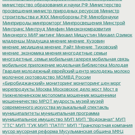
министерство образования и науки РФ
Министерство
просвещения
министр природных ресурсов
Министр
строительства и ЖКХ
Минобороны РФ
Минобрнауки
Минприроды
минпромторг
Минпросвещения
Минстрой
Минтранс
Минтруд
Минфин
Минэкономразвития
Минэнерго
МИР
митинг
Михаил Мишустин
Михаил Озимок
младенцы
Младушка
мнение
мнение_Кузовин
мнение_медицина
мнение_Райт
Мнение_Тиховский
мнение_экономика
мнения
многодетные семьи
многодетные_семьи
мобильная галерея
мобильная связь
мобильное приложение
модельная библиотека
Молодая
Гвардия
молодежный еврейский центр
молодежь
молоко
молочное скотоводство
МОМВД России
«Биробиджанский»
мониторинг
мониторинг цен
морг
морепродукты
Москва
Московское дело
мост
Мост в
Нижнеленинском
мотопомпа
мошенник
мошенники
мошенничество
МРОТ
мудрость
музей
музей
современного искусства
музыкальный спектакль
муниципалитеты
муниципальная программа
муниципальное имущество
МУП
МУП "Водоканал"
МУП
"ГТС"
МУП "ГУК
МУП "ПАТП"
МУП "Транспортная компания
мусор
мусорная реформа
Мусульманская община
МФЦ