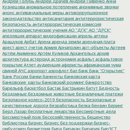
Андрей Голубь
Андрей Драчев
Андрей Пивенко
Анна
Кузнецова
аномальное потепление
анонимные звонки
анонс
антивандальные меры
антикоррупционное
законодательство
антисанитария
антитеррористическая
безопасность
антитеррористическая комиссия
антитеррористические учения
АО "ДГК"
АО "ДРСК"
апелляция
аппарат видеофиксации
апрель
аптека
Арашуков
Арбат
Арена
аренда земли
арендная плата
арест
арест счетов
Армия
Арнаполин
арт-объекты
Артеев
Артём Акименко
Артём Куликов
Архангельск
архив
архитектура
астероид
астрономия
асфальт
асфальтовое
покрытие
Атлет
аудиенция
аферисты
африканская чума
свиней
АЧС
аэропорт
аэрофлот
бал
банк
банк "Открытие"
Банк России
банки
банкноты
банковская карта
банковские_карты
банковский роуминг
банкротство
барельеф
баскетбол
Бастак
Бастрыкин
батут
Бедность
бездомные
бездомные животные
безналичные платежи
Безопасное колесо-2019
безопасность
Безопасные и
качественные дороги
безработица
белка
бензин
Беринг
Берл Лазар
бесплатные лекарства
Бессмертные дела
Бессмертный полк
бесхозяйственность
бешенство
библиотека
бизнес
бизнес без поддержки
бизнес-
омбудсмен
биометрия
Бира
Биракан
Бирария
БирЗСТ