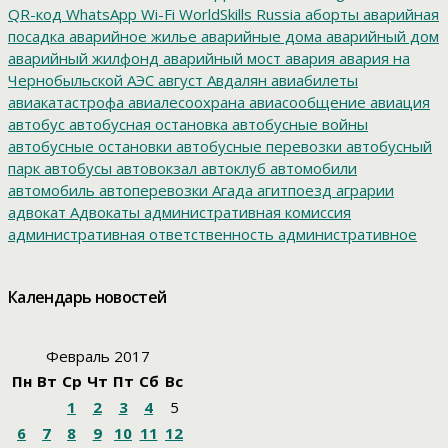
QR-код
WhatsApp
Wi-Fi
WorldSkills Russia
аборты
аварийная
посадка
аварийное жилье
аварийные дома
аварийный дом
аварийный жилфонд
аварийный мост
авария
авария на
Чернобыльской АЭС
август
Авдалян
авиабилеты
авиакатастрофа
авиалесоохрана
авиасообщение
авиация
автобус
автобусная остановка
автобусные войны
автобусные остановки
автобусные перевозки
автобусный
парк
автобусы
автовокзал
автоклуб
автомобили
автомобиль
автоперевозки
Агада
агитпоезд
аграрии
адвокат
Адвокаты
административная комиссия
административная ответственность
административное
дело
администрация президента
азартные игры
азимут
АЗС
Акименко
активист
акция
акция протеста
Александр
Календарь новостей
Буксман
Александр Винников
Александр Головатый
Александр Золотухин
Александр Козлов
Александр
Левинталь
Александр Ливенталь
Александр Романов
Февраль 2017
Александр Соловьев
Александр Чаплыгин
Александра
Пн
Вт
Ср
Чт
Пт
Сб
Вс
Филиппова
Алексей Корниенко
Алексей Навальный
1
2
3
4
5
Алексей Хозяйский
Алексей Черный
Алеппо
алименты
Алиса
алкоголизация
Алкоголь
алкогольная продукция
6
7
8
9
10
11
12