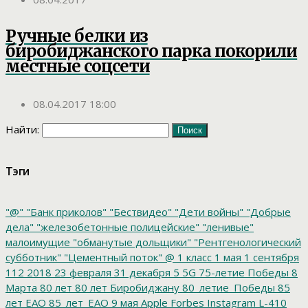
Ручные белки из
биробиджанского парка покорили
местные соцсети
08.04.2017 18:00
Найти:
Тэги
"@"
"Банк приколов"
"Бествидео"
"Дети войны"
"Добрые
дела"
"железобетонные полицейские"
"ленивые"
малоимущие
"обманутые дольщики"
"Рентгенологический
субботник"
"Цементный поток"
@
1 класс
1 мая
1 сентября
112
2018
23 февраля
31 декабря
5
5G
75-летие Победы
8
Марта
80 лет
80 лет Биробиджану
80_летие_Победы
85
лет ЕАО
85_лет_ЕАО
9 мая
Apple
Forbes
Instagram
L-410