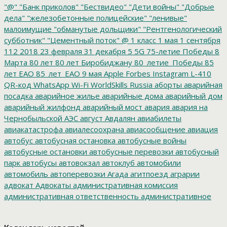
"@"
"Банк приколов"
"Бествидео"
"Дети войны"
"Добрые
дела"
"железобетонные полицейские"
"ленивые"
малоимущие
"обманутые дольщики"
"Рентгенологический
субботник"
"Цементный поток"
@
1 класс
1 мая
1 сентября
112
2018
23 февраля
31 декабря
5
5G
75-летие Победы
8
Марта
80 лет
80 лет Биробиджану
80_летие_Победы
85
лет ЕАО
85_лет_ЕАО
9 мая
Apple
Forbes
Instagram
L-410
QR-код
WhatsApp
Wi-Fi
WorldSkills Russia
аборты
аварийная
посадка
аварийное жилье
аварийные дома
аварийный дом
аварийный жилфонд
аварийный мост
авария
авария на
Чернобыльской АЭС
август
Авдалян
авиабилеты
авиакатастрофа
авиалесоохрана
авиасообщение
авиация
автобус
автобусная остановка
автобусные войны
автобусные остановки
автобусные перевозки
автобусный
парк
автобусы
автовокзал
автоклуб
автомобили
автомобиль
автоперевозки
Агада
агитпоезд
аграрии
адвокат
Адвокаты
административная комиссия
административная ответственность
административное
дело
администрация президента
азартные игры
азимут
АЗС
Акименко
активист
акция
акция протеста
Александр