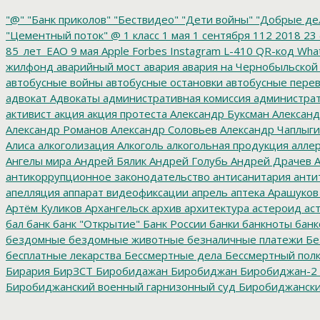
"@"
"Банк приколов"
"Бествидео"
"Дети войны"
"Добрые де
"Цементный поток"
@
1 класс
1 мая
1 сентября
112
2018
23 
85_лет_ЕАО
9 мая
Apple
Forbes
Instagram
L-410
QR-код
Wha
жилфонд
аварийный мост
авария
авария на Чернобыльской
автобусные войны
автобусные остановки
автобусные перев
адвокат
Адвокаты
административная комиссия
администрат
активист
акция
акция протеста
Александр Буксман
Александ
Александр Романов
Александр Соловьев
Александр Чаплыг
Алиса
алкоголизация
Алкоголь
алкогольная продукция
аллер
Ангелы мира
Андрей Бялик
Андрей Голубь
Андрей Драчев
А
антикоррупционное законодательство
антисанитария
анти
апелляция
аппарат видеофиксации
апрель
аптека
Арашуков
Артём Куликов
Архангельск
архив
архитектура
астероид
ас
бал
банк
банк "Открытие"
Банк России
банки
банкноты
банк
бездомные
бездомные животные
безналичные платежи
Бе
бесплатные лекарства
Бессмертные дела
Бессмертный пол
Бирария
БирЗСТ
Биробидажан
Биробиджан
Биробиджан-2
Биробиджанский военный гарнизонный суд
Биробиджанский
болото
битумные ямы
Благовещенск
Благовещенский кафе
благотворительность
благотворительный концерт
благоус