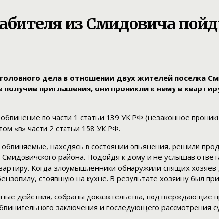
абителя из Смидовича пойд
головного дела в отношении двух жителей поселка С
 получив приглашения, они проникли к нему в квартир
обвинение по части 1 статьи 139 УК РФ (незаконное проник
ом «в» части 2 статьи 158 УК РФ.
я обвиняемые, находясь в состоянии опьянения, решили прод
 Смидовичского района. Подойдя к дому и не услышав ответа
 квартиру. Когда злоумышленники обнаружили спящих хозяев 
бензопилу, стоявшую на кухне. В результате хозяину был пр
ные действия, собраны доказательства, подтверждающие п
 обвинительного заключения и последующего рассмотрения с