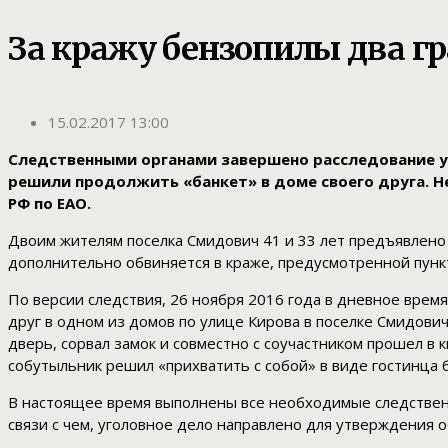
За кражу бензопилы два гр
15.02.2017 13:00
Следственными органами завершено расследование у
решили продолжить «банкет» в доме своего друга. Не
РФ по ЕАО.
Двоим жителям поселка Смидович 41 и 33 лет предъявлено 
дополнительно обвиняется в краже, предусмотренной пункт
По версии следствия, 26 ноября 2016 года в дневное врем
друг в одном из домов по улице Кирова в поселке Смидович
дверь, сорвал замок и совместно с соучастником прошел в
собутыльник решил «прихватить с собой» в виде гостинца 
В настоящее время выполнены все необходимые следствен
связи с чем, уголовное дело направлено для утверждения