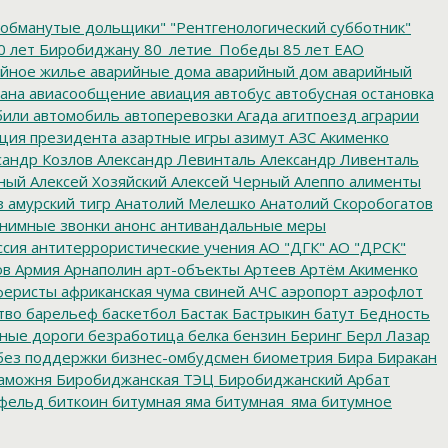
обманутые дольщики"
"Рентгенологический субботник"
0 лет Биробиджану
80_летие_Победы
85 лет ЕАО
йное жилье
аварийные дома
аварийный дом
аварийный
ана
авиасообщение
авиация
автобус
автобусная остановка
били
автомобиль
автоперевозки
Агада
агитпоезд
аграрии
ция президента
азартные игры
азимут
АЗС
Акименко
сандр Козлов
Александр Левинталь
Александр Ливенталь
ный
Алексей Хозяйский
Алексей Черный
Алеппо
алименты
з
амурский тигр
Анатолий Мелешко
Анатолий Скоробогатов
нимные звонки
анонс
антивандальные меры
ссия
антитеррористические учения
АО "ДГК"
АО "ДРСК"
ов
Армия
Арнаполин
арт-объекты
Артеев
Артём Акименко
еристы
африканская чума свиней
АЧС
аэропорт
аэрофлот
тво
барельеф
баскетбол
Бастак
Бастрыкин
батут
Бедность
нные дороги
безработица
белка
бензин
Беринг
Берл Лазар
без поддержки
бизнес-омбудсмен
биометрия
Бира
Биракан
аможня
Биробиджанская ТЭЦ
Биробиджанский Арбат
фельд
биткоин
битумная яма
битумная_яма
битумное
ворительная акция
благотворительная деятельность
ойцовский клуб
бокс
больница
большой этнографический