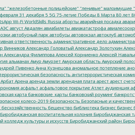
ла"
"железобетонные полицейские"
"ленивые" малоимущие
"
февраля
31 декабря
5
5G
75-летие Победы
8 Марта
80 лет
8
tsApp
Wi-Fi
WorldSkills Russia
аборты
аварийная посадка
авари
 АЭС
август
Авдалян
авиабилеты
авиакатастрофа
авиалесоохр
озки
автобусный парк
автобусы
автовокзал
автоклуб
автомо
ивная ответственность
административное дело
администра
р Винников
Александр Головатый
Александр Золотухин
Алек
ин
Александра Филиппова
Алексей Корниенко
Алексей Наваль
гия
альманах
Амур
Амурзет
Амурская область
Амурский поло
ндрей Пивенко
Анна Кузнецова
аномальное потепление
ано
террористическая безопасность
антитеррористическая коми
Арбат
Арена
аренда земли
арендная плата
арест
арест счет
трономия
асфальт
асфальтовое покрытие
Атлет
аудиенция
аф
овская карта
банковские_карты
банковский роуминг
банкротс
зопасное колесо-2019
безопасность
Безопасные и качестве
к
бесхозяйственность
бешенство
библиотека
бизнес
бизнес 
Биробиджанская воспитательная колония
Биробиджанская т
 колледж культуры и искусств
Биробиджанский район
Биро
дральный собор
Благословенное
благотворитель года
благот
тройство
Блокада Ленинграда
боевые патроны
боеприпасы
Б