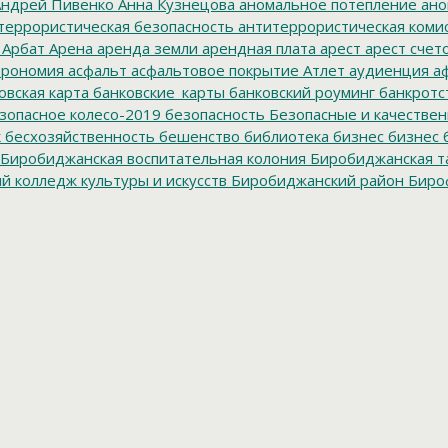
ндрей Пивенко
Анна Кузнецова
аномальное потепление
ано
террористическая безопасность
антитеррористическая коми
Арбат
Арена
аренда земли
арендная плата
арест
арест счет
трономия
асфальт
асфальтовое покрытие
Атлет
аудиенция
аф
овская карта
банковские_карты
банковский роуминг
банкротс
зопасное колесо-2019
безопасность
Безопасные и качестве
к
бесхозяйственность
бешенство
библиотека
бизнес
бизнес 
Биробиджанская воспитательная колония
Биробиджанская т
 колледж культуры и искусств
Биробиджанский район
Биро
дральный собор
Благословенное
благотворитель года
благот
тройство
Блокада Ленинграда
боевые патроны
боеприпасы
Б
к
браконьер
Бридер
брусит
брусчатка
Брянск
Будукан
будущи
ет Биробиджана
бюджетники
бюджетные деньги
бюджетны
Ленин
Вадим Зингман
вакцина
вакцинация
Валдгейм
Валдгей
изм
вандалы
Васильева
ВВО
ВВП
Вебер
Великан
Великая Окт
ерховный суд
весенние каникулы
весенний призыв
ветер
ве
иджан
ВЖС "Надежда России"
взрыв
взрыв газа
взрыв газово
рёл
Виктор Солнцев
викторина
Винников
вице-премьер
ВИЧ
р Якушев
власть
внеплановая проверка
Внешний долг
внутр
донапорная башня
водоснабжение
военная служба
военные
окзал
волейбол
волк
Волонтеры
Волочаевка
Волочаевская б