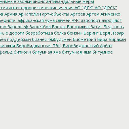
нимные звонки
анонс
антивандальные меры
ссия
антитеррористические учения
АО "ДГК"
АО "ДРСК"
ов
Армия
Арнаполин
арт-объекты
Артеев
Артём Акименко
еристы
африканская чума свиней
АЧС
аэропорт
аэрофлот
тво
барельеф
баскетбол
Бастак
Бастрыкин
батут
Бедность
нные дороги
безработица
белка
бензин
Беринг
Берл Лазар
без поддержки
бизнес-омбудсмен
биометрия
Бира
Биракан
аможня
Биробиджанская ТЭЦ
Биробиджанский Арбат
фельд
биткоин
битумная яма
битумная_яма
битумное
ворительная акция
благотворительная деятельность
ойцовский клуб
бокс
больница
большой этнографический
е врачи
будущие медики
Бумагин
Бурейская ГЭС
е организации
бюджетные средства
бюджетные
мский детдом
валежник
Валентин Брусиловский
Валентин
ябрьская социалистическая революция
Великая
теран
ветераны
ветераны пограничной службы
го баллона
взрыв метеорита
взятка
взятки
видеокамеры
ВККС
Владивосток
Владимир Марковский
Владимир
енняя политика
вода
водители
водка
водоемы
 сборы
военный комиссар
ВОЗ
возврат_стеклотары
итва
Волочаевский бой
вольная борьба
Ворожбит