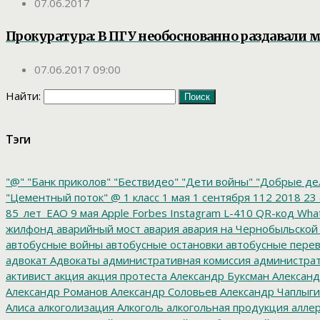
07.06.2017
Прокуратура: В ПГУ необоснованно раздавали
07.06.2017 09:00
Найти:
Тэги
"@"
"Банк приколов"
"Бествидео"
"Дети войны"
"Добрые де
"Цементный поток"
@
1 класс
1 мая
1 сентября
112
2018
23 
85_лет_ЕАО
9 мая
Apple
Forbes
Instagram
L-410
QR-код
Wha
жилфонд
аварийный мост
авария
авария на Чернобыльской
автобусные войны
автобусные остановки
автобусные перев
адвокат
Адвокаты
административная комиссия
администрат
активист
акция
акция протеста
Александр Буксман
Александ
Александр Романов
Александр Соловьев
Александр Чаплыг
Алиса
алкоголизация
Алкоголь
алкогольная продукция
аллер