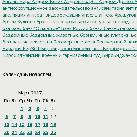
Ангелы мира
Андрей Бялик
Андрей Голубь
Андрей Драчев
А
антикоррупционное законодательство
антисанитария
анти
апелляция
аппарат видеофиксации
апрель
аптека
Арашуков
Артём Куликов
Архангельск
архив
архитектура
астероид
ас
бал
банк
банк "Открытие"
Банк России
банки
банкноты
банк
бездомные
бездомные животные
безналичные платежи
Бе
бесплатные лекарства
Бессмертные дела
Бессмертный пол
Бирария
БирЗСТ
Биробидажан
Биробиджан
Биробиджан-2
Биробиджанский военный гарнизонный суд
Биробиджанский
болото
битумные ямы
Благовещенск
Благовещенский кафе
благотворительность
благотворительный концерт
благоус
Календарь новостей
диктант
бомба
бомбоубежище
Борис Титов
Борохович
бра
буровзрывные работы
Бурятия
Бюджет
бюджет 2017
бюдж
учреждения
бюджетный кредит
бюрократия
В. Путин
В.И. 
Март 2017
Коровин
Валентина Матвиенко
Валерий Дранников
вандал
Пн
Вт
Ср
Чт
Пт
Сб
Вс
Отечественная война
велодорожка
велопробег
велосипед
В
1
2
3
4
5
ветераны_СВО
ветхие дома
ветхое жилье
Вечерний Бироб
видеорегистратор
Виктор Ишавев
Виктор Ишаев
Виктор О
6
7
8
9
10
11
12
Мишустин
Владимир Путин
Владимир Сахаровский
Владими
13
14
15
16
17
18
19
водоисточник
Водоканал
водолазы
водоналивные дамбы
во
20
21
22
23
24
25
26
возгорание
воинский учет
война
война в Сирии
Войтенков
в