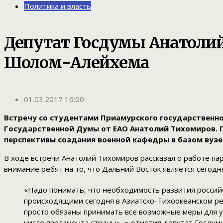
Политика и власть
Депутат Госдумы Анатолий
Шолом-Алейхема
01.03.2017 16:00
Встречу со студентами Приамурского государствен
Государственной Думы от ЕАО Анатолий Тихомиров. 
перспективы создания военной кафедры в базом вузе
В ходе встречи Анатолий Тихомиров рассказал о работе па
внимание ребят на то, что Дальний Восток является сегод
«Надо понимать, что необходимость развития россий
происходящими сегодня в Азиатско-Тихоокеанском ре
просто обязаны принимать все возможные меры для у
числе парламента страны», − отметил депутат Госдум