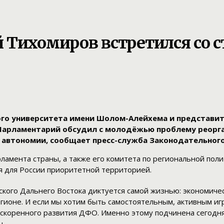
 Тихомиров встретился со 
ного университета имени Шолом-Алейхема и представ
Парламентарий обсудил с молодёжью проблему реорг
 автономии, сообщает пресс-служба Законодательного
рламента страны, а также его комитета по региональной пол
ня для России приоритетной территорией.
ского Дальнего Востока диктуется самой жизнью: экономиче
гионе. И если мы хотим быть самостоятельным, активным иг
скоренного развития ДФО. Именно этому подчинена сегодня 
ы.