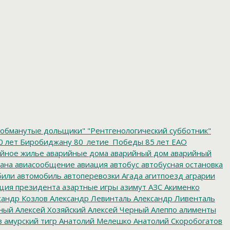
обманутые дольщики"
"Рентгенологический субботник"
0 лет Биробиджану
80_летие_Победы
85 лет ЕАО
йное жилье
аварийные дома
аварийный дом
аварийный
ана
авиасообщение
авиация
автобус
автобусная остановка
били
автомобиль
автоперевозки
Агада
агитпоезд
аграрии
ция президента
азартные игры
азимут
АЗС
Акименко
сандр Козлов
Александр Левинталь
Александр Ливенталь
ный
Алексей Хозяйский
Алексей Черный
Алеппо
алименты
з
амурский тигр
Анатолий Мелешко
Анатолий Скоробогатов