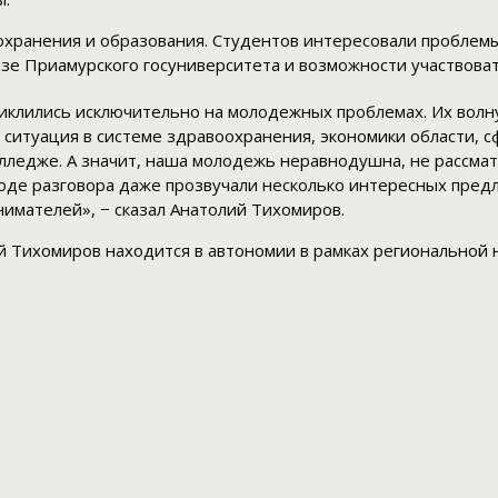
охранения и образования. Студентов интересовали проблем
зе Приамурского госуниверситета и возможности участвоват
циклились исключительно на молодежных проблемах. Их волн
ситуация в системе здравоохранения, экономики области, сф
ледже. А значит, наша молодежь неравнодушна, не рассматр
ходе разговора даже прозвучали несколько интересных пред
мателей», − сказал Анатолий Тихомиров.
 Тихомиров находится в автономии в рамках региональной 