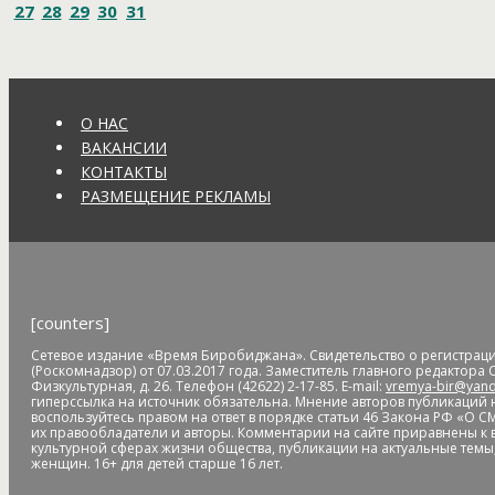
27
28
29
30
31
Воропаева
воспитательная колония
воспоминания
Востокц
временные трубопроводы
Время Биробиджана
всемирный 
Всероссийский день ходьбы
Всероссийский конкурс
встреч
выборы_2019
выборы_2021
выборы_2026
выборы_губерна
выпас скота
выплата
выплаты
выплаты за урожай
выпускник
О НАС
выставка-ярмарка
высшее образование
высшее самообразо
ВАКАНСИИ
газификация ЕАО
Галина Кашапова
Галина Соколова
Галушк
КОНТАКТЫ
Гигант
гидрозащитные сооружения
гидрологическая обста
РАЗМЕЩЕНИЕ РЕКЛАМЫ
педагога и наставника
Год семьи
Год экологии
Год_единств
Гордума
горки
горки на Арбате
городская Дума
городская с
госархив
госдолг
Госдума
госжилинспекция
господдержка
г
график работы
Григорий Волохов
Грипп
Грудинин
грунтовы
предпринимателей
дайджест
Дальневосточная оперативна
[counters]
Дальний Восток
Дальсельмаш
дамба
дачное расписание
да
Сетевое издание «Время Биробиджана». Свидетельство о регистрац
дедовщина
Деева
дежурные группы
дезинфекция
декабрь
(Роскомнадзор) от 07.03.2017 года. Заместитель главного редактора
переводы
День влюбленных
День географа
День города
Де
Физкультурная, д. 26. Телефон (42622) 2-17-85. E-mail:
vremya-bir@yand
гиперссылка на источник обязательна. Мнение авторов публикаций н
космонавтики
День матери
День медицинского работника
Д
воспользуйтесь правом на ответ в порядке статьи 46 Закона РФ «О С
пионерии
День Победы
День пограничника
День работник
их правообладатели и авторы. Комментарии на сайте приравнены к
культурной сферах жизни общества, публикации на актуальные темы,
День спасателя
день строителя
День студента
день тигра
женщин. 16+ для детей старше 16 лет.
депутаты ЕАО
детдом
дети
детсады
детская больница
дет