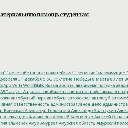
 материальную помощь студентам
ла"
"железобетонные полицейские"
"ленивые" малоимущие
"
февраля
31 декабря
5
5G
75-летие Победы
8 Марта
80 лет
8
tsApp
Wi-Fi
WorldSkills Russia
аборты
аварийная посадка
авари
 АЭС
август
Авдалян
авиабилеты
авиакатастрофа
авиалесоохр
озки
автобусный парк
автобусы
автовокзал
автоклуб
автомо
ивная ответственность
административное дело
администра
р Винников
Александр Головатый
Александр Золотухин
Алек
ин
Александра Филиппова
Алексей Корниенко
Алексей Наваль
гия
альманах
Амур
Амурзет
Амурская область
Амурский поло