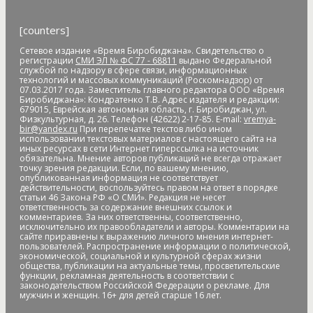
покрытие
Атлет
аудиенция
аферисты
африканская чума
свиней
АЧС
аэропорт
аэрофлот
бал
банк
банк "Открытие"
[counters]
Банк России
банки
банкноты
банковская карта
Сетевое издание «Время Биробиджана». Свидетельство о
банковские_карты
банковский роуминг
банкротство
регистрации
СМИ ЭЛ № ФС 77 - 68811
выдано Федеральной
барельеф
баскетбол
Бастак
Бастрыкин
батут
Бедность
службой по надзору в сфере связи, информационных
технологий и массовых коммуникаций (Роскомнадзор) от
бездомные
бездомные животные
безналичные платежи
07.03.2017 года. Заместитель главного редактора ООО «Время
Безопасное колесо-2019
безопасность
Безопасные и
Биробиджана»: Кондратенко Т.В. Адрес издателя и редакции:
679015, Еврейская автономная область, г. Биробиджан, ул.
качественные дороги
безработица
белка
бензин
Беринг
Физкультурная, д. 26. Телефон (42622) 2-17-85. E-mail:
vremya-
bir@yandex.ru
При перепечатке текстов либо ином
Берл Лазар
бесплатные лекарства
Бессмертные дела
использовании текстовых материалов с настоящего сайта на
Бессмертный полк
бесхозяйственность
бешенство
иных ресурсах в сети Интернет гиперссылка на источник
обязательна. Мнение авторов публикаций не всегда отражает
библиотека
бизнес
бизнес без поддержки
бизнес-
точку зрения редакции. Если, по вашему мнению,
омбудсмен
биометрия
Бира
Биракан
Бирария
БирЗСТ
опубликованная информация не соответствует
действительности, воспользуйтесь правом на ответ в порядке
Биробидажан
Биробиджан
Биробиджан-2
статьи 46 Закона РФ «О СМИ». Редакция не несет
Биробиджанская воспитательная колония
ответственность за содержание внешних ссылок и
комментариев. За них ответственны, соответственно,
Биробиджанская таможня
Биробиджанская ТЭЦ
исключительно их правообладатели и авторы. Комментарии на
сайте приравнены к выражению личного мнения интернет-
Биробиджанский Арбат
Биробиджанский военный
пользователей. Распространение информации о политической,
гарнизонный суд
Биробиджанский колледж культуры и
экономической, социальной и культурной сферах жизни
общества, публикации на актуальные темы, просветительские
искусств
Биробиджанский район
Бирофельд
биткоин
функции, рекламная деятельность в соответствии с
битумная яма
битумная_яма
битумное болото
битумные
законодательством Российской Федерации о рекламе. Для
мужчин и женщин. 16+ для детей старше 16 лет.
ямы
Благовещенск
Благовещенский кафедральный собор