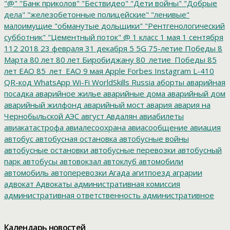
"@"
"Банк приколов"
"Бествидео"
"Дети войны"
"Добрые
дела"
"железобетонные полицейские"
"ленивые"
малоимущие
"обманутые дольщики"
"Рентгенологический
субботник"
"Цементный поток"
@
1 класс
1 мая
1 сентября
112
2018
23 февраля
31 декабря
5
5G
75-летие Победы
8
Марта
80 лет
80 лет Биробиджану
80_летие_Победы
85
лет ЕАО
85_лет_ЕАО
9 мая
Apple
Forbes
Instagram
L-410
QR-код
WhatsApp
Wi-Fi
WorldSkills Russia
аборты
аварийная
посадка
аварийное жилье
аварийные дома
аварийный дом
аварийный жилфонд
аварийный мост
авария
авария на
Чернобыльской АЭС
август
Авдалян
авиабилеты
авиакатастрофа
авиалесоохрана
авиасообщение
авиация
автобус
автобусная остановка
автобусные войны
автобусные остановки
автобусные перевозки
автобусный
парк
автобусы
автовокзал
автоклуб
автомобили
автомобиль
автоперевозки
Агада
агитпоезд
аграрии
адвокат
Адвокаты
административная комиссия
административная ответственность
административное
дело
администрация президента
азартные игры
азимут
АЗС
Акименко
активист
акция
акция протеста
Александр
Календарь новостей
Буксман
Александр Винников
Александр Головатый