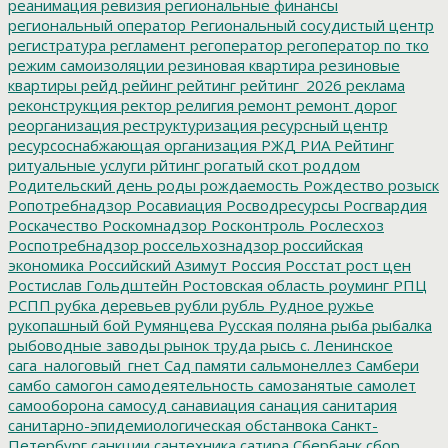
реанимация
ревизия
региональные финансы
региональный оператор
Региональный сосудистый центр
регистратура
регламент
регоператор
регоператор по тко
режим самоизоляции
резиновая квартира
резиновые
квартиры
рейд
рейинг
рейтинг
рейтинг_2026
реклама
реконструкция
ректор
религия
ремонт
ремонт дорог
реорганизация
реструктуризация
ресурсный центр
ресурсоснабжающая организация
РЖД
РИА Рейтинг
ритуальные услуги
рйтинг
рогатый скот
роддом
Родительский день
роды
рождаемость
Рождество
розыск
Ропотребнадзор
Росавиация
Росводресурсы
Росгвардия
Роскачество
Роскомнадзор
Росконтроль
Рослесхоз
Роспотребнадзор
россельхознадзор
российская
экономика
Российский Азимут
Россия
Росстат
рост цен
Ростислав Гольдштейн
Ростовская область
роуминг
РПЦ
РСПП
рубка деревьев
рубли
рубль
Рудное
ружье
рукопашный бой
Румянцева
Русская поляна
рыба
рыбалка
рыбоводные заводы
рынок труда
рысь
с. Ленинское
сага_налоговый_гнет
Сад памяти
сальмонеллез
Самбери
самбо
самогон
самодеятельность
самозанятые
самолет
самооборона
самосуд
санавиация
санация
санитария
санитарно-эпидемиологическая обстанвока
Санкт-
Петербург
санкции
сантехника
сатира
Сбербанк
сбор