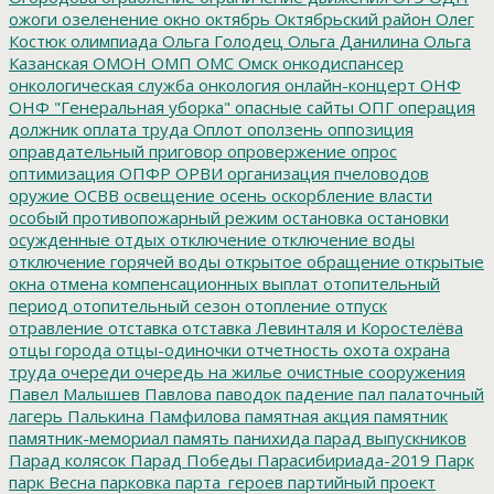
ожоги
озеленение
окно
октябрь
Октябрьский район
Олег
Костюк
олимпиада
Ольга Голодец
Ольга Данилина
Ольга
Казанская
ОМОН
ОМП
ОМС
Омск
онкодиспансер
онкологическая служба
онкология
онлайн-концерт
ОНФ
ОНФ "Генеральная уборка"
опасные сайты
ОПГ
операция
должник
оплата труда
Оплот
оползень
оппозиция
оправдательный приговор
опровержение
опрос
оптимизация
ОПФР
ОРВИ
организация пчеловодов
оружие
ОСВВ
освещение
осень
оскорбление власти
особый противопожарный режим
остановка
остановки
осужденные
отдых
отключение
отключение воды
отключение горячей воды
открытое обращение
открытые
окна
отмена компенсационных выплат
отопительный
период
отопительный сезон
отопление
отпуск
отравление
отставка
отставка Левинталя и Коростелёва
отцы города
отцы-одиночки
отчетность
охота
охрана
труда
очереди
очередь на жилье
очистные сооружения
Павел Малышев
Павлова
паводок
падение
пал
палаточный
лагерь
Палькина
Памфилова
памятная акция
памятник
памятник-мемориал
память
панихида
парад выпускников
Парад колясок
Парад Победы
Парасибириада-2019
Парк
парк Весна
парковка
парта_героев
партийный проект