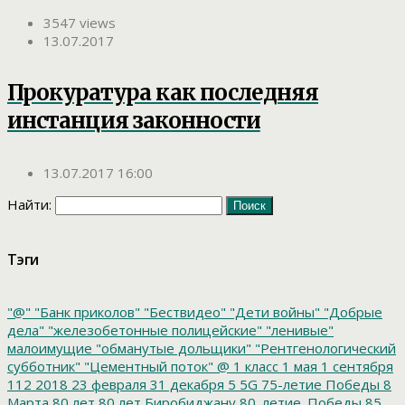
3547 views
13.07.2017
Прокуратура как последняя
инстанция законности
13.07.2017 16:00
Найти:
Тэги
"@"
"Банк приколов"
"Бествидео"
"Дети войны"
"Добрые
дела"
"железобетонные полицейские"
"ленивые"
малоимущие
"обманутые дольщики"
"Рентгенологический
субботник"
"Цементный поток"
@
1 класс
1 мая
1 сентября
112
2018
23 февраля
31 декабря
5
5G
75-летие Победы
8
Марта
80 лет
80 лет Биробиджану
80_летие_Победы
85