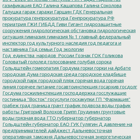
газификация ЕАО
Галина Кашапова
Галина Соколова
Галушка
гараж
гаражи
Гаршин
ГДК
Генеральная
прокуратура
генпрокуратура
Генпрокуратура РФ
гериатрия
ГЖИ
ГИБДД
Гиви
Гигант
гидрозащитные
сооружения
гидрологическая обстановка
гидрологическая
ситуация
гимназия
гимназия № 1
главный федеральный
инспектор
год культурного наследия
год педагога и
наставника
Год семьи
Год экологии
Год_единства_народов_России
Гознак
ГОК
Голикова
Головатый
гололед
голосование
голубая сорока
Гольдштейн
гомеопатия
Гордума
горки
горки на Арбате
городская Дума
городская среда
городское кладбище
городской парк
городской пляж
горячая вода
горячая
линия
горячее питание
госавтоинспекция
госархив
госдолг
Госдума
госжилинспекция
господдержка
госслужащие
гостиница "Восток"
госуслуги
госхакупки
ГП "Фармация"
грабеж
град
граница
грант
график подвоза воды
график
работы
Григорий Волохов
Грипп
Грудинин
грунтовые
воды
грязная вода
ГТО
губернатор
губернатор
Гольдштейн
губернатор ЕАО
ГУК
Гулягин
Д
давление на
предпринимателей
дайджест
Дальневосточная
оперативная таможня
Дальневосточная энергетическая