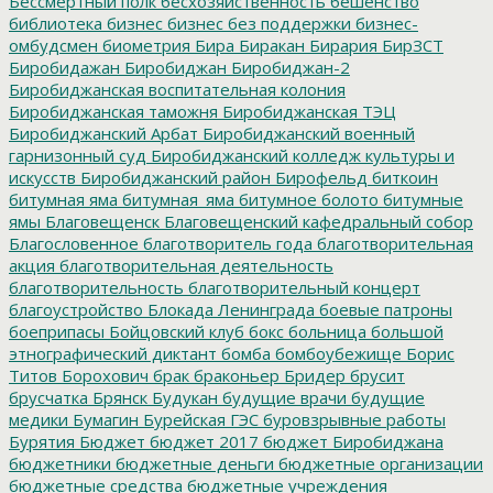
Бессмертный полк
бесхозяйственность
бешенство
библиотека
бизнес
бизнес без поддержки
бизнес-
омбудсмен
биометрия
Бира
Биракан
Бирария
БирЗСТ
Биробидажан
Биробиджан
Биробиджан-2
Биробиджанская воспитательная колония
Биробиджанская таможня
Биробиджанская ТЭЦ
Биробиджанский Арбат
Биробиджанский военный
гарнизонный суд
Биробиджанский колледж культуры и
искусств
Биробиджанский район
Бирофельд
биткоин
битумная яма
битумная_яма
битумное болото
битумные
ямы
Благовещенск
Благовещенский кафедральный собор
Благословенное
благотворитель года
благотворительная
акция
благотворительная деятельность
благотворительность
благотворительный концерт
благоустройство
Блокада Ленинграда
боевые патроны
боеприпасы
Бойцовский клуб
бокс
больница
большой
этнографический диктант
бомба
бомбоубежище
Борис
Титов
Борохович
брак
браконьер
Бридер
брусит
брусчатка
Брянск
Будукан
будущие врачи
будущие
медики
Бумагин
Бурейская ГЭС
буровзрывные работы
Бурятия
Бюджет
бюджет 2017
бюджет Биробиджана
бюджетники
бюджетные деньги
бюджетные организации
бюджетные средства
бюджетные учреждения