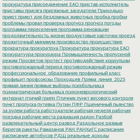
прокуратура
присоединение ЕАО
пристав-исполнитель
приставы
присяга
присяжные заседатели
Приходько
приют
приют для бездомных животных
пробка
пробки
проблемы
провал
проверка
прогноз
прогноз погоды
программа переселения
программа реновации
продолжительность жизни
продуктовые карточки
проезд
прожиточный минимум
производство
происшествие
прократура
прокуратруа
Прокуратура
прокуратура ЕАО
прокуратуура
прокураура
Промышленность
пропускной
режим
Просветов
протест
противодействие коррупции
противопожарный период
противопожарный режим
профессиональное_образование
профильный класс
профицит
профсоюзы
Проходцев
Пряма_линия_2025
прямая линия
прямые выборы
психбольница
психиатрическая больница
психоневрологический
интернат
птичий грипп
Птичник
пункт весового контроля
пункт пропуска
путевка
Путин
ПФР
Пшеничный
пьянство
за рулем
работа
работодатели
рабочая неделя
рабочая
поездка
рабочие места
радиация
радон
Разбой
развлекательный центр
развод
Раздольное
размыв
берегов
ракеты
Рамазанов
РАН
РАНХиГС
расписание
расписание автобусов
РДШ
реальные доходы