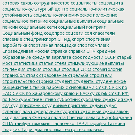
сотовая связь
сотрудничество
соцвыплаты
соцзащита
социально-культурный центр
социально-политическая
устойчивость
социально-экономическое положение
социальное питание
социальные выплаты
социальные
пенсии
социальные сети
социальный контракт
Социальный фонд
соцопрос
соцсети
соя
спасатели
спасение
спецтранспорт
СПИД
спорт
спортивная
акробатика
спортивная площадка
спорткомплекс
Справедливая Россия
справка
справки
СПЧ
среднее
образование
средняя зарплата
срок годности
СССР
старый
мост
статистика
статья
стела
стимулирующие выплаты
стипендия
стихия
столица
столица ДфО
стоматология
страйкбол
страх
страхование
стрельба
строители
строительство
стройка
студент
студенты
студенческое
общежитие
Стычка рабочих с силовиками
СУ СК
СУ СК по
ЕАО
СУ СК по Хабаровскому краю и ЕАО
су ск рф
СУ СК РФ
по ЕАО
субботнее чтиво
субботник
субсидии
субсидия
Суд
суд
суд присяжных
судебные приставы
судьи
судья
суперасфальт
суперлуние
суррогат
суточные
сухой закон
сход вагонов
Счетная палата
Счетная палата Биробиджана
США
тайфун
таможня
Тарасенко
ТАРИ
тарифы
Татьяна
Гладких
Тафи-диагностика
театр
текстильная