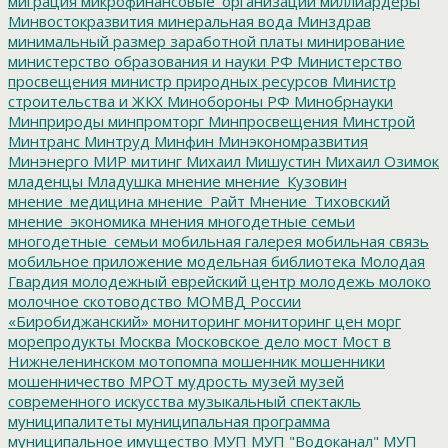
миграция
микрофинансовые_организации
миллиардеры
Минвостокразвития
минеральная вода
Минздрав
минимальный размер заработной платы
минирование
министерство образования и науки РФ
Министерство
просвещения
министр природных ресурсов
Министр
строительства и ЖКХ
Минобороны РФ
Минобрнауки
Минприроды
минпромторг
Минпросвещения
Минстрой
Минтранс
Минтруд
Минфин
Минэкономразвития
Минэнерго
МИР
митинг
Михаил Мишустин
Михаил Озимок
младенцы
Младушка
мнение
мнение_Кузовин
мнение_медицина
мнение_Райт
Мнение_Тиховский
мнение_экономика
мнения
многодетные семьи
многодетные_семьи
мобильная галерея
мобильная связь
мобильное приложение
модельная библиотека
Молодая
Гвардия
молодежный еврейский центр
молодежь
молоко
молочное скотоводство
МОМВД России
«Биробиджанский»
мониторинг
мониторинг цен
морг
морепродукты
Москва
Московское дело
мост
Мост в
Нижнеленинском
мотопомпа
мошенник
мошенники
мошенничество
МРОТ
мудрость
музей
музей
современного искусства
музыкальный спектакль
муниципалитеты
муниципальная программа
муниципальное имущество
МУП
МУП "Водоканал"
МУП