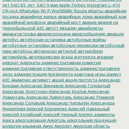
лет ЕАО
85_лет_ЕАО
9 мая
Apple
Forbes
Instagram
L-410
QR-код
WhatsApp
Wi-Fi
WorldSkills Russia
аборты
аварийная
посадка
аварийное жилье
аварийные дома
аварийный дом
аварийный жилфонд
аварийный мост
авария
авария на
Чернобыльской АЭС
август
Авдалян
авиабилеты
авиакатастрофа
авиалесоохрана
авиасообщение
авиация
автобус
автобусная остановка
автобусные войны
автобусные остановки
автобусные перевозки
автобусный
парк
автобусы
автовокзал
автоклуб
автомобили
автомобиль
автоперевозки
Агада
агитпоезд
аграрии
адвокат
Адвокаты
административная комиссия
административная ответственность
административное
дело
администрация президента
азартные игры
азимут
АЗС
Акименко
активист
акция
акция протеста
Александр
Буксман
Александр Винников
Александр Головатый
Александр Золотухин
Александр Козлов
Александр
Левинталь
Александр Ливенталь
Александр Романов
Александр Соловьев
Александр Чаплыгин
Александра
Филиппова
Алексей Корниенко
Алексей Навальный
Алексей Хозяйский
Алексей Черный
Алеппо
алименты
Алиса
алкоголизация
Алкоголь
алкогольная продукция
аллергия
альманах
Амур
Амурзет
Амурская область