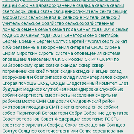
вещей
сбор на здравоохранение
свадьба
свалка
свалки
светофоры
свищ
связь
священнослужитель
секта
секция
акробатики
сельские врачи
сельские жители
сельский
учитель
сельское хозяйство
сельскохозяйственная
ярмарка
семена
семья
семья года
Семья года-2019
семья
года-2020
Семья года-2021
Сенаторы
сено
сентябрь
Сергей Ерёмин
Сергей Солтус
Сергей Фургал
сертификат
сибиреязвенные захоронения
сигареты
СИЗО
сирена
Сирия
Сироткин
сироты
система оповещения
система
оповещения населения
СК
СК России
СК РФ
СК РФ по
Хабаровскому краю
сказка
скандал
сквер
сквер
пограничников
скейт-парк
скидка
скидки и акции
склад
вооружения и боеприпасов
склад пиломатериалов
скорая
Скорая помощь
СКУД
СКУДы
Следственный комитет
Слет
будущих медиков
служебная командировка
служебные
собаки
смертность
смертность населения
смерть на
рабочем месте
СМИ
Смидович
Смидовичский район
смотровая площадка
СМП
снег
снегопад
снюс
собаки
собор Парижской Богоматери
Собра
Собрание депутатов
Совет ветеранов
Совет Федерации
советские ГОСТы
советские зарплаты
Совфед
Сокол
сокращения
Солнцев
Солтус
Солцнев
соотечественники
Сопка
соревнования