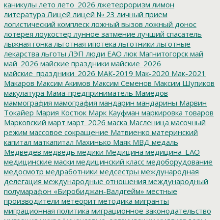
каникулы
лето
лето_2026
лжетерроризм
лимон
литература
Лицей
лицей № 23
личный прием
логистический комплеск
ложный вызов
ложный донос
лотерея
лоукостер
лунное затмение
лучший спасатель
лыжная гонка
льготная ипотека
льготники
льготные
лекарства
льготы
ЛЭП
люди ЕАО
люк
Магнитогорск
май
май_2026
майские праздники
майские_2026
майские_праздники_2026
МАК-2019
Мак-2020
Мак-2021
Макаров
Максим Акимов
Максим Семенов
Максим Шупиков
макулатура
Мама-предприниматель
Мамедов
маммография
мамография
мандарин
мандарины
Марвин
Токайер
Мария Костюк
Марк Кауфман
маркировка товаров
Марковский
март
март_2026
маска
Масленица
масочный
режим
массовое сокращение
Матвиенко
материнский
капитал
маткапитал
Махинько
Маяк
МВД
медаль
Медведев
медведь
медики
Медицина
медицина_ЕАО
медицинские маски
медицинский класс
медоборудование
медосмотр
медработники
медсестры
международная
делегация
международные отношения
международный
полумарафон «Биробиджан-Валдгейм»
местные
производители
метеорит
методика
мигранты
миграционная политика
миграционное законодательство