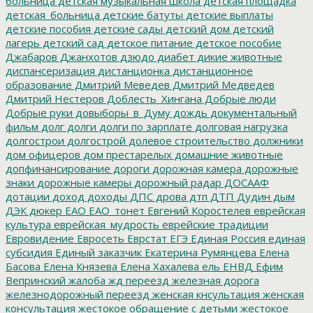
больница
детская музыкальная школа
детская площадка
детская_больница
детские батуты
детские выплаты
детские пособия
детские сады
детский дом
детский
лагерь
детский сад
детское питание
детское пособие
Джабаров
Джанхотов
дзюдо
диабет
дикие животные
диспансеризация
дистанционка
дистанционное
образование
Дмитрий Меведев
Дмитрий Медведев
Дмитрий Нестеров
Доблесть_Хингана
Добрые люди
Добрые руки
довыборы_в_Думу
дождь
документальный
фильм
долг
долги
долги по зарплате
долговая нагрузка
долгострои
долгострой
долевое строительство
должники
дом офицеров
дом престарелых
домашние животные
допфинансирование
дороги
дорожная камера
дорожные
знаки
дорожные камеры
дорожный радар
ДОСААФ
дотации
доход
доходы
ДПС
дрова
дтп
ДТП
Дудин
дым
ДЭК
дюкер
ЕАО
ЕАО_тонет
Евгений Коростелев
еврейская
культура
еврейская_мудрость
еврейские традиции
Евровидение
Евросеть
Еврстат
ЕГЭ
Единая Россия
единая
субсидия
Единый заказчик
Екатерина Румянцева
Елена
Басова
Елена Князева
Елена Хахалева
ель
ЕНВД
Ефим
Вепринский
жалоба
жд переезд
железная дорога
железнодорожный переезд
женская кнсультация
женская
консультация
жестокое обращение с детьми
жестокое