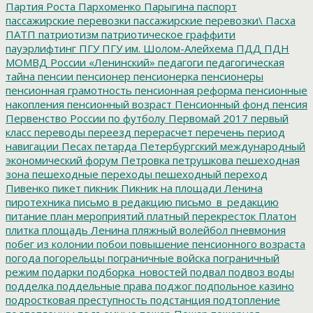
Партия Роста
Пархоменко
Парыгина
паспорт
пассажирские перевозки
пассажирские перевозки\
Пасха
ПАТП
патриотизм
патриотическое граффити
пауэрлифтинг
ПГУ
ПГУ им. Шолом-Алейхема
ПДД
ПДН
МОМВД России «Ленинский»
педагоги
педагогическая
тайна
пенсии
пенсионер
пенсионерка
пенсионеры
пенсионная грамотность
пенсионная реформа
пенсионные
накопления
пенсионный возраст
Пенсионный фонд
пенсия
Первенство России по футболу
Первомай 2017
первый
класс
переводы
переезд
перерасчет
перечень
период
навигации
Песах
петарда
Петербургский международный
экономический форум
Петровка
петрушкова
пешеходная
зона
пешеходные переходы
пешеходный переход
Пивенко
пикет
пикник
Пикник на площади Ленина
пиротехника
письмо в редакцию
письмо_в_редакцию
питание
план мероприятий
платный перекресток
Платон
плитка
площадь Ленина
пляжный волейбол
пневмония
побег из колонии
побои
повышение пенсионного возраста
погода
погорельцы
пограничные войска
пограничный
режим
подарки
подборка_новостей
подвал
подвоз воды
подделка
поддельные права
поджог
подпольное казино
подростковая преступность
подстанция
подтопление