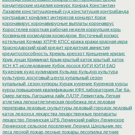
кондитерские изделия
конкурс
Конрад
Константин
Лазарев
конституционный суд
конституция
контрабанда
контрафакт
конфликт интересов
концерт
Корж
коронавирус
коронавирусные выплаты
коронаврус
Коростелев
короткая рабочая неделя
коррупция
корь
Косвинцев
космодром
космодром_Восточный
космос
котельная
Кочмар
КПРФ
КПСС
кража
кражи
красная икра
Краснодарский край
кредит
кредитная амнистия
кредитоспособность
Кремль
креозот
Крещение
кризис
Крик души
Криминал
Крым
крытый каток
крытый_каток
КСН
КТ-исследование
Кубок лосося
КУГИ
КУГИ ЕАО
Кудесник
кудо
кулинария
Кульдкр
Кульдур
культура
культурно досуговый центр
купальный сезон
купальный_сезон
купюры
Кураж
курение
Куренков
курсы
курсы повышения квалификации
КФХ
лаборатория
Лаг ба-
Омер
лагерь
Лагошина
лайк
ЛДПР
Левинталь
Легкая
атлетика
легкоатлетическая пробежка
лед
ледовая
переправа
ледовые скульптуры
ледовый городок
ледовый
каток
ледоход
лекарства
лекарственные препараты
лекарство
Ленинская ЦРБ
Ленинский район
Ленинское
Ленинское сельское поселение
Леонид Школьник
лес
леса
лесной пожар
лесные пожары
лесопилка
летние