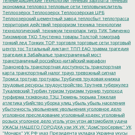
телемедицинские технологии
теневая зарплата
теневая
экономика
тепловоз
тепловые сети
тепловычислитель
Теплоозёрск
Теплоозерск
Теплоозёрская ЦРБ
Теплоозерский цементный завод
теплосбыт
теплотрасса
территория действий
терроризм
техника
технологии
технологический_техникум
технопарк
тигр
ТИК
Тимченко
Тихомиров
ТКО
Тлустенко
товары
Толстой
томограф
тонкий лед
Тонких
ТОР
торговля
торговые сети
торговый
центр
тос
Тотальный диктант
ТПП ЕАО
травма
трагедия
трагедия в Забайкалье
трансграничный мост
трансграничный российско-китайский марафон
Транснефть
транспортная доступность
транспортная
карта
транспортный налог
траур
тревожный сигнал
Тромса
тротуар
тротуары
Трубачев
трудовая книжка
трудовые ресурсы
трудоустройство
Трутнев
туберкулез
Тукалевский
Турбин
туризм
туризмм
турнир
турпоход
турфирма
тхэквондо
ТЭЦ
Тюмень
тюрьма
Тяжелая
атлетика
убийство
уборка улиц
убыль
убыль населения
убыточность
увольнение
увольнения
уголовное дело
уголовное преследование
уголовный кодекс
уголовный
розыск
уголоное дело
уголь
угон
угон автомобиля
удача
УЖАСЫ НАШЕГО ГОРОДКА
узи
УК
УК "ДомСтроСервис"
УК
"Монарх"
УК РФ
указ Президента
укладка
Украина
укусы