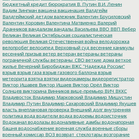
бюджетный кредит
бюрократия
В. Путин
В.И. Ленин
Вадим Зингман
вакцина
вакцинация
Валдгейм
Валдгеймский детдом
валежник
Валентин Брусиловский
Валентин Коровин
Валентина Матвиенко
Валерий
Дранников
вандализм
вандалы
Васильева
ВВО
ВВП
Вебер
Великан
Великая Октябрьская социалистическая
революция
Великая Отечественная война
велодорожка
велопробег
велосипед
Верховный суд
весенние каникулы
весенний призыв
ветер
ветеран
ветераны
ветераны
пограничной службы
ветераны_СВО
ветхие дома
ветхое
жилье
Вечерний Биробиджан
ВЖС "Надежда России"
взрыв
взрыв газа
взрыв газового баллона
взрыв
метеорита
взятка
взятки
видеокамеры
видеорегистратор
Виктор Ишавев
Виктор Ишаев
Виктор Орёл
Виктор
Солнцев
викторина
Винников
вице-премьер
ВИЧ
ВККС
Владивосток
Владимир Марковский
Владимир Мишустин
Владимир Путин
Владимир Сахаровский
Владимир Якушев
власть
внеплановая проверка
Внешний долг
внутренняя
политика
вода
водители
водка
водоемы
водоисточник
Водоканал
водолазы
водоналивные дамбы
водонапорная
башня
водоснабжение
военная служба
военные сборы
военный комиссар
ВОЗ
возврат_стеклотары
возгорание