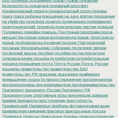
подтопленцы
подъемные
пожар
Пожар
пожарная
безопасность
пожарные
пожарный кроссфит
пожароопасный период
пожароопасный сезон
пожары
поиск
поиск ребенка
покушение на дачу взятки
покушение
на убийство
полезное
полигон
поликлиника
полиомиелит
политехнический техникум
политические партии
полиция
Половинко
помойки
помощь
Понтонная переправа
порча
имущества
порыв
порыв водопровода
порыв теплотрассы
порыв трубопровода
посевная
поселок Партизанский
послание Федеральному Собранию
последние звонки
последний звонок
пособие
пособия
постинтернатное
сопровождение
посылка
потребители
потребительская
корзина
похищение
почта
Почта России
Почта_России
пошлины
правительство
правительство ЕАО
правительство РФ
праздник
праздники
праймериз
превышение скорости
предостережение
предпенсионер
предпенсионеры
предприниматели
предпринимательство
Президент
президент России
Президент РФ
Президентские спортивные игры
презумпция доверия
премия
препараты
преступление
преступность
Приамурский
Приамурье
приборы фотовидеофиксации
прививочная кампания
приговор
пригородные поезда
Приморье
природа
природные пожары
природоохранная