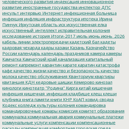
человеческого развития
индексация
инновационное
развитие
иностранные государства
инспектор ДПС
инсульт
интервью
Интернет
инфекционная больница
инфекция
инфляция
инфраструктура
ипотека
Ирина
Пинчук
Иркутская область
иск
искусственная елка
искусственный_интеллект
исправительная колония
исследование
история
Итоги-2017
июль
июнь
июнь_2026
кабель линии электропередачи
кадетский бал
кадеты
кадровая чехарда
кадры
казаки
Казань
Казначейство
России
календарь
календарь праздников
камера
камеры
Камчатка
Камчатский край
канализация
капитальный
ремонт
капремонт
карантин
карате
каратин
катастрофа
кафе
качество жизни
качество и безопасность
качество
молока
качество обслуживания
Кванториум
квартиры
квитанция
КДН
кедровые шишки
Кемерово
кинозал
кинологи
кинотеатр "Родина"
Кирга
китай
кишечная
инфекция
кишечная_инфекция
кладбище
клещ
клещи
клубника
книга памяти
книги
КНР
КоАП
ковид-сводка
Кодекс
колледж культуры
колония
командировка
командировочные
комары
комиссия
комитет образования
коммуналка
коммунальная авария
коммунальные платежи
коммунальные услуги
компенсации
компенсационные
расходы
компенсация
комфортная городская среда