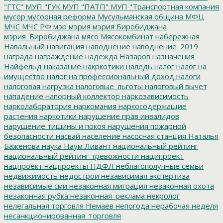
"ГТС"
МУП "ГУК
МУП "ПАТП"
МУП "Транспортная компания
мусор
мусорная реформа
Мусульманская община
МФЦ
МЧС
МЧС РФ
мэр
мэрия
мэрия Биробиджана
мэрия_Биробиджана
мясо
Мясокомбинат
набережная
Навальный
навигация
наводнение
наводнение_2019
награда
награждение
надежда
Назаров
назначения
Найфельд
наказание
накркотики
наледь
налог
налог на
имущество
налог на профессиональный доход
налоги
налоговая нагрузка
налоговые_льготы
налоговый вычет
нападение
напорный коллектор
наркозависимость
нарколаборатория
наркомания
наркосодержащие
растения
наркотики
нарушение прав инвалидов
нарушение тишины и покоя
нарушения пожарной
безопасности
насвай
население
насосная станция
Наталья
Баженова
наука
Наум Ливант
национальный рейтинг
национальный рейтинг тревожности
наципроект
нацпроект
нацпроекты
НДФЛ
неблагополучные семьи
недвижимость
недострои
независимая экспертиза
независимые сми
незаконная миграция
незаконная охота
незаконная рубка
незаконная_реклама
некролог
нелегальная торговля
Немаев
непогода
нерабочая неделя
несанкционированная_торговля