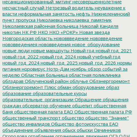
несанкционированный_митинг
несовершеннолетние
несчастный случай
Нетрезвый водитель
неуважение к
власти
неформальная занятость
нефть
Нижнеленинский
пункт пропуска
Николаевка
николаевка_памятник
Николаевская районная больница
Николай Канделя
никотин
НК РФ
НКО
НКО «РОКР»
Новая звезда
Новгородская область
нововвведение
нововведение
нововведениея
нововведения
новое_оборудование
новые люди
новые маршруты
Новый год
новый год_2021
новый год_2022
новый год_2024
новый учебный год
новый_год_2024
новый_год_2025
новый_год_2026
нормы
питания
норовирус
Нотр-Дам
ноябрь
обзор событий за
неделю
Областная больница
областная поликлиника
облздрав
Облученский район
облучье
Облэнергоремонт
Облэнергоремонт Плюс
обман
оборудование
образ
образование
образовательные курсы
образовательные_организации
Обращение
обращения
граждан
обсерватор
обучение
общепит
общественная
баня
общественная палата ЕАО
Общественная палата РФ
общественный транспорт
общество
общество "Знание"
общество инвалидов
Общество фотоискусства ЕАО
объединение
объявления
обыск
обыски
Овчинников
Огородова
ограбление
ограничение движения
ОГЭ
ОДН