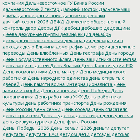
компания
Дальневосточное ГУ Банка России
дальневосточный гектар
Дальний Восток
Дальсельмаш
дамба
дачное расписание
дачные перевозки
дачный_сезон_2026
ДВЖД
Движение общественный
контроль
двор
Дворы
ДГК
дебош
дебошир
дедовщина
Деева
дежурные группы
дезинфекция
декабрь
декларационная компания
декларация
декларация о
доходах
дело Ельчина
демография
демогрфия
денежные
переводы
День влюбленных
День географа
День города
День Государственного флага
День защитника Отечества
день защиты детей
День Знаний
День Конституции РФ
День космонавтики
День матери
День медицинского
работника
День народного единства
день открытых
дверей
День памяти воина-интернационалиста
День
памяти и скорби
День пионерии
День Победы
День
пограничника
День работника ЖКХ
День работника
культуры
день работника транспорта
День рождения
День России
День семьи
День соседа
День спасателя
день строителя
День студента
день тигра
день учителя
день физкультурника
День флага России
День_Победы_2026
День_семьи_2026
деньги
депутат
депутаты
депутаты ЕАО
детдом
дети
детсады
детская