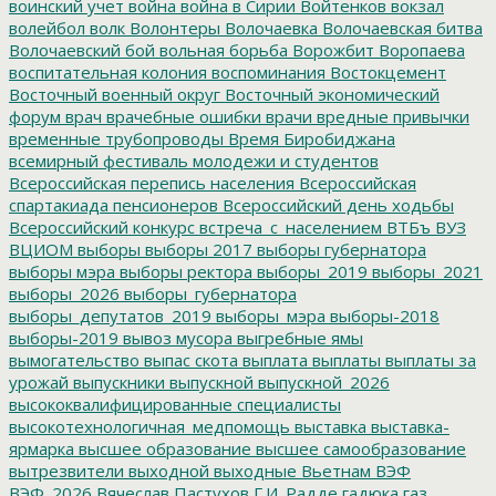
воинский учет
война
война в Сирии
Войтенков
вокзал
волейбол
волк
Волонтеры
Волочаевка
Волочаевская битва
Волочаевский бой
вольная борьба
Ворожбит
Воропаева
воспитательная колония
воспоминания
Востокцемент
Восточный военный округ
Восточный экономический
форум
врач
врачебные ошибки
врачи
вредные привычки
временные трубопроводы
Время Биробиджана
всемирный фестиваль молодежи и студентов
Всероссийская перепись населения
Всероссийская
спартакиада пенсионеров
Всероссийский день ходьбы
Всероссийский конкурс
встреча_с_населением
ВТБъ
ВУЗ
ВЦИОМ
выборы
выборы 2017
выборы губернатора
выборы мэра
выборы ректора
выборы_2019
выборы_2021
выборы_2026
выборы_губернатора
выборы_депутатов_2019
выборы_мэра
выборы-2018
выборы-2019
вывоз мусора
выгребные ямы
вымогательство
выпас скота
выплата
выплаты
выплаты за
урожай
выпускники
выпускной
выпускной_2026
высококвалифицированные специалисты
высокотехнологичная_медпомощь
выставка
выставка-
ярмарка
высшее образование
высшее самообразование
вытрезвители
выходной
выходные
Вьетнам
ВЭФ
ВЭФ_2026
Вячеслав Пастухов
Г.И. Радде
гадюка
газ