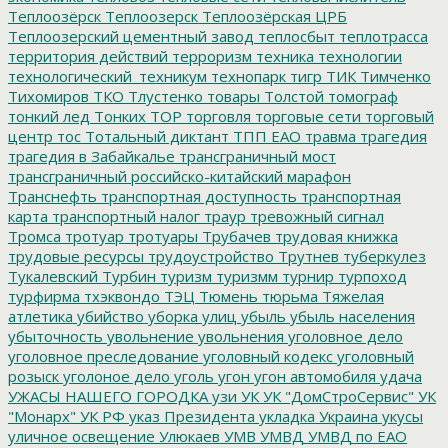
Теплоозёрск
Теплоозерск
Теплоозёрская ЦРБ
Теплоозерский цементный завод
теплосбыт
теплотрасса
территория действий
терроризм
техника
технологии
технологический_техникум
технопарк
тигр
ТИК
Тимченко
Тихомиров
ТКО
Тлустенко
товары
Толстой
томограф
тонкий лед
Тонких
ТОР
торговля
торговые сети
торговый
центр
тос
Тотальный диктант
ТПП ЕАО
травма
трагедия
трагедия в Забайкалье
трансграничный мост
трансграничный российско-китайский марафон
Транснефть
транспортная доступность
транспортная
карта
транспортный налог
траур
тревожный сигнал
Тромса
тротуар
тротуары
Трубачев
трудовая книжка
трудовые ресурсы
трудоустройство
Трутнев
туберкулез
Тукалевский
Турбин
туризм
туризмм
турнир
турпоход
турфирма
тхэквондо
ТЭЦ
Тюмень
тюрьма
Тяжелая
атлетика
убийство
уборка улиц
убыль
убыль населения
убыточность
увольнение
увольнения
уголовное дело
уголовное преследование
уголовный кодекс
уголовный
розыск
уголоное дело
уголь
угон
угон автомобиля
удача
УЖАСЫ НАШЕГО ГОРОДКА
узи
УК
УК "ДомСтроСервис"
УК
"Монарх"
УК РФ
указ Президента
укладка
Украина
укусы
уличное освещение
Улюкаев
УМВ
УМВД
УМВД по ЕАО