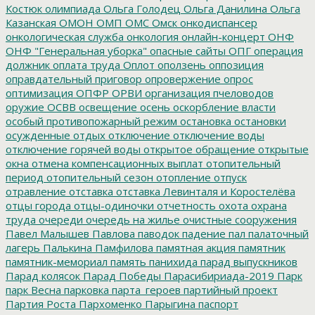
Костюк
олимпиада
Ольга Голодец
Ольга Данилина
Ольга
Казанская
ОМОН
ОМП
ОМС
Омск
онкодиспансер
онкологическая служба
онкология
онлайн-концерт
ОНФ
ОНФ "Генеральная уборка"
опасные сайты
ОПГ
операция
должник
оплата труда
Оплот
оползень
оппозиция
оправдательный приговор
опровержение
опрос
оптимизация
ОПФР
ОРВИ
организация пчеловодов
оружие
ОСВВ
освещение
осень
оскорбление власти
особый противопожарный режим
остановка
остановки
осужденные
отдых
отключение
отключение воды
отключение горячей воды
открытое обращение
открытые
окна
отмена компенсационных выплат
отопительный
период
отопительный сезон
отопление
отпуск
отравление
отставка
отставка Левинталя и Коростелёва
отцы города
отцы-одиночки
отчетность
охота
охрана
труда
очереди
очередь на жилье
очистные сооружения
Павел Малышев
Павлова
паводок
падение
пал
палаточный
лагерь
Палькина
Памфилова
памятная акция
памятник
памятник-мемориал
память
панихида
парад выпускников
Парад колясок
Парад Победы
Парасибириада-2019
Парк
парк Весна
парковка
парта_героев
партийный проект
Партия Роста
Пархоменко
Парыгина
паспорт