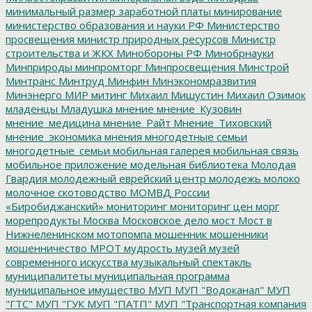
минимальный размер заработной платы
минирование
министерство образования и науки РФ
Министерство
просвещения
министр природных ресурсов
Министр
строительства и ЖКХ
Минобороны РФ
Минобрнауки
Минприроды
минпромторг
Минпросвещения
Минстрой
Минтранс
Минтруд
Минфин
Минэкономразвития
Минэнерго
МИР
митинг
Михаил Мишустин
Михаил Озимок
младенцы
Младушка
мнение
мнение_Кузовин
мнение_медицина
мнение_Райт
Мнение_Тиховский
мнение_экономика
мнения
многодетные семьи
многодетные_семьи
мобильная галерея
мобильная связь
мобильное приложение
модельная библиотека
Молодая
Гвардия
молодежный еврейский центр
молодежь
молоко
молочное скотоводство
МОМВД России
«Биробиджанский»
мониторинг
мониторинг цен
морг
морепродукты
Москва
Московское дело
мост
Мост в
Нижнеленинском
мотопомпа
мошенник
мошенники
мошенничество
МРОТ
мудрость
музей
музей
современного искусства
музыкальный спектакль
муниципалитеты
муниципальная программа
муниципальное имущество
МУП
МУП "Водоканал"
МУП
"ГТС"
МУП "ГУК
МУП "ПАТП"
МУП "Транспортная компания