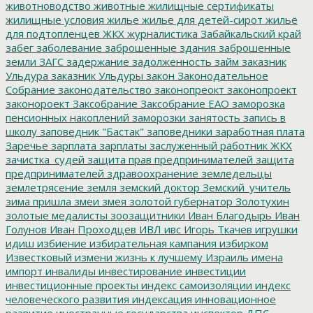
животноводство
животные
жилищные сертификаты
жилищные условия
жилье
жилье для детей-сирот
жильё
для подтопленцев
ЖКХ
журналистика
Забайкальский край
забег
заболевание
заброшенные здания
заброшенные
земли
ЗАГС
задержание
задолженность
займ
заказник
Ульдура
заказник Ульдуры
закон
Законодательное
Собрание
законодательство
законопреокт
законопроект
законороект
Заксобрание
Заксобрание ЕАО
заморозка
пенсионных накоплений
заморозки
занятость
запись в
школу
заповедник "Бастак"
заповедники
заработная плата
Заречье
зарплата
зарплаты
заслуженный работник ЖКХ
зачистка_судей
защита прав предпринимателей
защита
предпринимателей
здравоохранение
земледельцы
землетрясение
земля
земский доктор
Земский_учитель
зима пришла
змеи
змея
золотой губернатор
Золотухин
золотые медалисты
зоозащитники
Иван Благодырь
Иван
Голунов
Иван Проходцев
ИВЛ
ивс
Игорь Ткачев
игрушки
идиш
избиение
избирательная кампания
избирком
Известковый
измени жизнь к лучшему
Израиль
имена
импорт
инвалиды
инвестирование
инвестиции
инвестиционные проекты
индекс самоизоляции
индекс
человеческого развития
индексация
инновационное
развитие
иностранные государства
инспектор ДПС