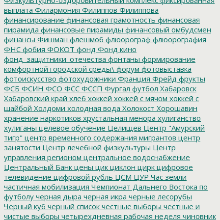
выплата
Филармония
Филиппов
Филиппова
финансирование
финансовая грамотность
финансовая
пирамида
финансовые пирамиды
финансовый омбудсмен
финансы
Фишман
флешмоб
флюорограф
флюорография
ФНС
фобия
ФОКОТ
фонд
Фонд кино
фонд_защитники_отечества
фонтаны
формирование
комфортной городской среды\
форум
фотовыставка
фотоискусство
фотохудожники
Франция
Фрейд
фрукты
ФСБ
ФСИН
ФСО
ФСС
ФССП
Фургал
футбол
Хабаровск
Хабаровский край
хлеб
хоккей
хоккей с мячом
хоккей с
шайбой
Холдоми
холодная вода
Холокост
Хорошавин
хранение наркотиков
хрустальная менора
хулиганство
хулиганы
целевое обучение
Целищев
Центр "Амурский
тигр"
центр временного содержания мигрантов
центр
занятости
Центр лечебной физкультуры
Центр
управления регионом
центральное водоснабжение
Центральный Банк
цены
цик
циклон
цирк
цифровое
телевидение
цифровой рубль
ЦСМ
ЦУР
Час земли
частичная мобилизация
Чемпионат Дальнего Востока по
футболу
черная дыра
черная икра
черные лесорубы
Черный куб
черный список
честные выборы
честные и
чистые выборы
четырехдневная рабочая неделя
чиновник