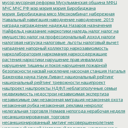
мусор
мусорная реформа
Мусульманская община
МФЦ
МЧС
МЧС РФ
мэр
мэрия
мэрия Биробиджана
мэрия_Биробиджана
мясо
Мясокомбинат
набережная
Навальный
навигация
наводнение
наводнение_2019
награда
награждение
надежда
Назаров
назначения
Найфельд
наказание
накркотики
наледь
налог
налог на
имущество
налог на профессиональный доход
налоги
налоговая нагрузка
налоговые_льготы
налоговый вычет
нападение
напорный коллектор
наркозависимость
нарколаборатория
наркомания
наркосодержащие
растения
наркотики
нарушение прав инвалидов
нарушение тишины и покоя
нарушения пожарной
безопасности
насвай
население
насосная станция
Наталья
Баженова
наука
Наум Ливант
национальный рейтинг
национальный рейтинг тревожности
наципроект
нацпроект
нацпроекты
НДФЛ
неблагополучные семьи
недвижимость
недострои
независимая экспертиза
независимые сми
незаконная миграция
незаконная охота
незаконная рубка
незаконная_реклама
некролог
нелегальная торговля
Немаев
непогода
нерабочая неделя
несанкционированная_торговля
несанкционированный_митинг
несовершеннолетние
несчастный случай
Нетрезвый водитель
неуважение к