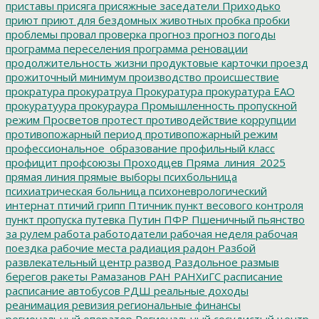
приставы
присяга
присяжные заседатели
Приходько
приют
приют для бездомных животных
пробка
пробки
проблемы
провал
проверка
прогноз
прогноз погоды
программа переселения
программа реновации
продолжительность жизни
продуктовые карточки
проезд
прожиточный минимум
производство
происшествие
прократура
прокуратруа
Прокуратура
прокуратура ЕАО
прокуратуура
прокураура
Промышленность
пропускной
режим
Просветов
протест
противодействие коррупции
противопожарный период
противопожарный режим
профессиональное_образование
профильный класс
профицит
профсоюзы
Проходцев
Пряма_линия_2025
прямая линия
прямые выборы
психбольница
психиатрическая больница
психоневрологический
интернат
птичий грипп
Птичник
пункт весового контроля
пункт пропуска
путевка
Путин
ПФР
Пшеничный
пьянство
за рулем
работа
работодатели
рабочая неделя
рабочая
поездка
рабочие места
радиация
радон
Разбой
развлекательный центр
развод
Раздольное
размыв
берегов
ракеты
Рамазанов
РАН
РАНХиГС
расписание
расписание автобусов
РДШ
реальные доходы
реанимация
ревизия
региональные финансы
региональный оператор
Региональный сосудистый центр