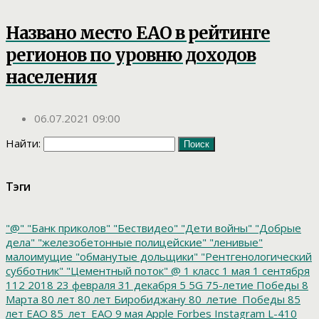
Названо место ЕАО в рейтинге
регионов по уровню доходов
населения
06.07.2021 09:00
Найти:
Тэги
"@"
"Банк приколов"
"Бествидео"
"Дети войны"
"Добрые
дела"
"железобетонные полицейские"
"ленивые"
малоимущие
"обманутые дольщики"
"Рентгенологический
субботник"
"Цементный поток"
@
1 класс
1 мая
1 сентября
112
2018
23 февраля
31 декабря
5
5G
75-летие Победы
8
Марта
80 лет
80 лет Биробиджану
80_летие_Победы
85
лет ЕАО
85_лет_ЕАО
9 мая
Apple
Forbes
Instagram
L-410