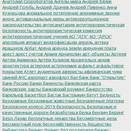
Анатолий Скоробогатов
Ангелы мира
Андрей Бялик
Андрей Голубь
Андрей Драчев
Андрей Пивенко
Анна
Кузнецова
аномальное потепление
анонимные звонки
анонс
антивандальные меры
антикоррупционное
законодательство
антисанитария
антитеррористическая
безопасность
антитеррористическая комиссия
антитеррористические учения
АО "ДГК"
АО "ДРСК"
апелляция
аппарат видеофиксации
апрель
аптека
Арашуков
Арбат
Арена
аренда земли
арендная плата
арест
арест счетов
Армия
Арнаполин
арт-объекты
Артеев
Артём Акименко
Артём Куликов
Архангельск
архив
архитектура
астероид
астрономия
асфальт
асфальтовое
покрытие
Атлет
аудиенция
аферисты
африканская чума
свиней
АЧС
аэропорт
аэрофлот
бал
банк
банк "Открытие"
Банк России
банки
банкноты
банковская карта
банковские_карты
банковский роуминг
банкротство
барельеф
баскетбол
Бастак
Бастрыкин
батут
Бедность
бездомные
бездомные животные
безналичные платежи
Безопасное колесо-2019
безопасность
Безопасные и
качественные дороги
безработица
белка
бензин
Беринг
Берл Лазар
бесплатные лекарства
Бессмертные дела
Бессмертный полк
бесхозяйственность
бешенство
библиотека
бизнес
бизнес без поддержки
бизнес-