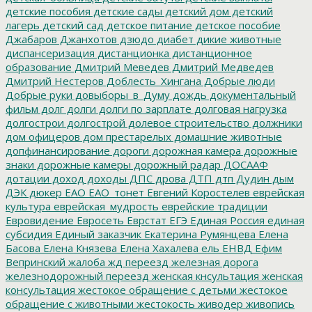
детские пособия
детские сады
детский дом
детский
лагерь
детский сад
детское питание
детское пособие
Джабаров
Джанхотов
дзюдо
диабет
дикие животные
диспансеризация
дистанционка
дистанционное
образование
Дмитрий Меведев
Дмитрий Медведев
Дмитрий Нестеров
Доблесть_Хингана
Добрые люди
Добрые руки
довыборы_в_Думу
дождь
документальный
фильм
долг
долги
долги по зарплате
долговая нагрузка
долгострои
долгострой
долевое строительство
должники
дом офицеров
дом престарелых
домашние животные
допфинансирование
дороги
дорожная камера
дорожные
знаки
дорожные камеры
дорожный радар
ДОСААФ
дотации
доход
доходы
ДПС
дрова
ДТП
дтп
Дудин
дым
ДЭК
дюкер
ЕАО
ЕАО_тонет
Евгений Коростелев
еврейская
культура
еврейская_мудрость
еврейские традиции
Евровидение
Евросеть
Еврстат
ЕГЭ
Единая Россия
единая
субсидия
Единый заказчик
Екатерина Румянцева
Елена
Басова
Елена Князева
Елена Хахалева
ель
ЕНВД
Ефим
Вепринский
жалоба
жд переезд
железная дорога
железнодорожный переезд
женская кнсультация
женская
консультация
жестокое обращение с детьми
жестокое
обращение с животными
жестокость
живодер
живопись