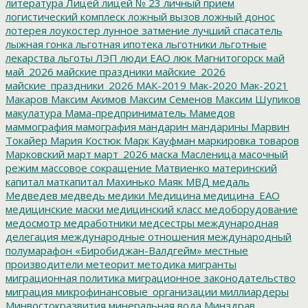
литература
Лицей
лицей № 23
личный прием
логистический комплеск
ложный вызов
ложный донос
лотерея
лоукостер
лунное затмение
лучший спасатель
лыжная гонка
льготная ипотека
льготники
льготные
лекарства
льготы
ЛЭП
люди ЕАО
люк
Магнитогорск
май
май_2026
майские праздники
майские_2026
майские_праздники_2026
МАК-2019
Мак-2020
Мак-2021
Макаров
Максим Акимов
Максим Семенов
Максим Шупиков
макулатура
Мама-предприниматель
Мамедов
маммография
мамография
мандарин
мандарины
Марвин
Токайер
Мария Костюк
Марк Кауфман
маркировка товаров
Марковский
март
март_2026
маска
Масленица
масочный
режим
массовое сокращение
Матвиенко
материнский
капитал
маткапитал
Махинько
Маяк
МВД
медаль
Медведев
медведь
медики
Медицина
медицина_ЕАО
медицинские маски
медицинский класс
медоборудование
медосмотр
медработники
медсестры
международная
делегация
международные отношения
международный
полумарафон «Биробиджан-Валдгейм»
местные
производители
метеорит
методика
мигранты
миграционная политика
миграционное законодательство
миграция
микрофинансовые_организации
миллиардеры
Минвостокразвития
минеральная вода
Минздрав