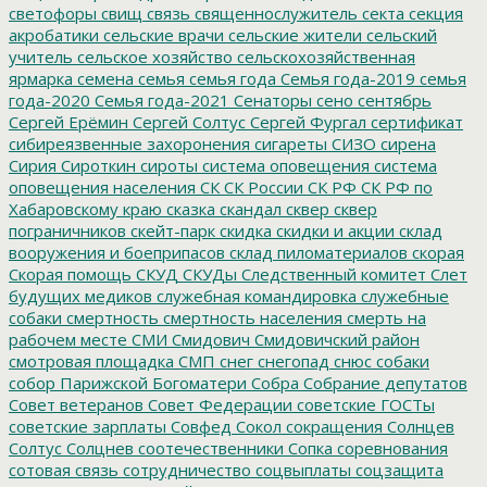
светофоры
свищ
связь
священнослужитель
секта
секция
акробатики
сельские врачи
сельские жители
сельский
учитель
сельское хозяйство
сельскохозяйственная
ярмарка
семена
семья
семья года
Семья года-2019
семья
года-2020
Семья года-2021
Сенаторы
сено
сентябрь
Сергей Ерёмин
Сергей Солтус
Сергей Фургал
сертификат
сибиреязвенные захоронения
сигареты
СИЗО
сирена
Сирия
Сироткин
сироты
система оповещения
система
оповещения населения
СК
СК России
СК РФ
СК РФ по
Хабаровскому краю
сказка
скандал
сквер
сквер
пограничников
скейт-парк
скидка
скидки и акции
склад
вооружения и боеприпасов
склад пиломатериалов
скорая
Скорая помощь
СКУД
СКУДы
Следственный комитет
Слет
будущих медиков
служебная командировка
служебные
собаки
смертность
смертность населения
смерть на
рабочем месте
СМИ
Смидович
Смидовичский район
смотровая площадка
СМП
снег
снегопад
снюс
собаки
собор Парижской Богоматери
Собра
Собрание депутатов
Совет ветеранов
Совет Федерации
советские ГОСТы
советские зарплаты
Совфед
Сокол
сокращения
Солнцев
Солтус
Солцнев
соотечественники
Сопка
соревнования
сотовая связь
сотрудничество
соцвыплаты
соцзащита