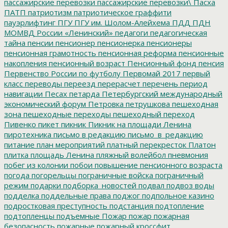
пассажирские перевозки
пассажирские перевозки\
Пасха
ПАТП
патриотизм
патриотическое граффити
пауэрлифтинг
ПГУ
ПГУ им. Шолом-Алейхема
ПДД
ПДН
МОМВД России «Ленинский»
педагоги
педагогическая
тайна
пенсии
пенсионер
пенсионерка
пенсионеры
пенсионная грамотность
пенсионная реформа
пенсионные
накопления
пенсионный возраст
Пенсионный фонд
пенсия
Первенство России по футболу
Первомай 2017
первый
класс
переводы
переезд
перерасчет
перечень
период
навигации
Песах
петарда
Петербургский международный
экономический форум
Петровка
петрушкова
пешеходная
зона
пешеходные переходы
пешеходный переход
Пивенко
пикет
пикник
Пикник на площади Ленина
пиротехника
письмо в редакцию
письмо_в_редакцию
питание
план мероприятий
платный перекресток
Платон
плитка
площадь Ленина
пляжный волейбол
пневмония
побег из колонии
побои
повышение пенсионного возраста
погода
погорельцы
пограничные войска
пограничный
режим
подарки
подборка_новостей
подвал
подвоз воды
подделка
поддельные права
поджог
подпольное казино
подростковая преступность
подстанция
подтопление
подтопленцы
подъемные
Пожар
пожар
пожарная
безопасность
пожарные
пожарный кроссфит