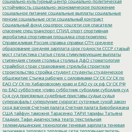
социально-культурный центр
социально-политическая
устойчивость
социально-экономическое положение
социальное питание
социальные выплаты
социальные
пенсии
социальные сети
социальный контракт
Социальный фонд
соцопрос
соцсети
соя
спасатели
спасение
спецтранспорт
СПИД
спорт
спортивная
акробатика
спортивная площадка
спорткомплекс
Справедливая Россия
справка
справки
СПЧ
среднее
образование
средняя зарплата
срок годности
СССР
старый
мост
статистика
статья
стела
стимулирующие выплаты
стипендия
стихия
столица
столица ДфО
стоматология
страйкбол
страх
страхование
стрельба
строители
строительство
стройка
студент
студенты
студенческое
общежитие
Стычка рабочих с силовиками
СУ СК
СУ СК по
ЕАО
СУ СК по Хабаровскому краю и ЕАО
су ск рф
СУ СК РФ
по ЕАО
субботнее чтиво
субботник
субсидии
субсидия
суд
Суд
суд присяжных
судебные приставы
судьи
судья
суперасфальт
суперлуние
суррогат
суточные
сухой закон
сход вагонов
Счетная палата
Счетная палата Биробиджана
США
тайфун
таможня
Тарасенко
ТАРИ
тарифы
Татьяна
Гладких
Тафи-диагностика
театр
текстильная
телемедицинские технологии
теневая зарплата
теневая
экономика
тепловоз
тепловые сети
тепловычислитель