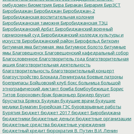
омбудсмен
биометрия
Бира
Биракан
Бирария
БирЗСТ
Биробидажан
Биробиджан
Биробиджан-2
Биробиджанская воспитательная колония
Биробиджанская таможня
Биробиджанская ТЭЦ
Биробиджанский Арбат
Биробиджанский военный
гарнизонный суд
Биробиджанский колледж культуры и
искусств
Биробиджанский район
Бирофельд
биткоин
битумная яма
битумная_яма
битумное болото
битумные
ямы
Благовещенск
Благовещенский кафедральный собор
Благословенное
благотворитель года
благотворительная
акция
благотворительная деятельность
благотворительность
благотворительный концерт
благоустройство
Блокада Ленинграда
боевые патроны
боеприпасы
Бойцовский клуб
бокс
больница
большой
этнографический диктант
бомба
бомбоубежище
Борис
Титов
Борохович
брак
браконьер
Бридер
брусит
брусчатка
Брянск
Будукан
будущие врачи
будущие
медики
Бумагин
Бурейская ГЭС
буровзрывные работы
Бурятия
Бюджет
бюджет 2017
бюджет Биробиджана
бюджетники
бюджетные деньги
бюджетные организации
бюджетные средства
бюджетные учреждения
бюджетный кредит
бюрократия
В. Путин
В.И. Ленин