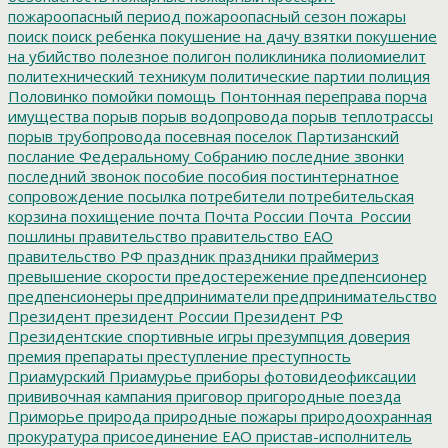
пожароопасный период
пожароопасный сезон
пожары
поиск
поиск ребенка
покушение на дачу взятки
покушение
на убийство
полезное
полигон
поликлиника
полиомиелит
политехнический техникум
политические партии
полиция
Половинко
помойки
помощь
Понтонная переправа
порча
имущества
порыв
порыв водопровода
порыв теплотрассы
порыв трубопровода
посевная
поселок Партизанский
послание Федеральному Собранию
последние звонки
последний звонок
пособие
пособия
постинтернатное
сопровождение
посылка
потребители
потребительская
корзина
похищение
почта
Почта России
Почта_России
пошлины
правительство
правительство ЕАО
правительство РФ
праздник
праздники
праймериз
превышение скорости
предостережение
предпенсионер
предпенсионеры
предприниматели
предпринимательство
Президент
президент России
Президент РФ
Президентские спортивные игры
презумпция доверия
премия
препараты
преступление
преступность
Приамурский
Приамурье
приборы фотовидеофиксации
прививочная кампания
приговор
пригородные поезда
Приморье
природа
природные пожары
природоохранная
прокуратура
присоединение ЕАО
пристав-исполнитель