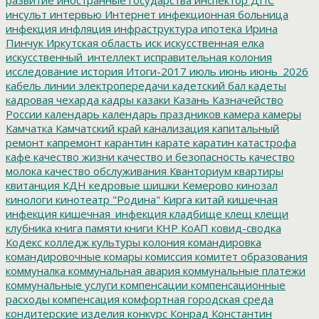
инсульт
интервью
Интернет
инфекционная больница
инфекция
инфляция
инфраструктура
ипотека
Ирина
Пинчук
Иркутская область
иск
искусственная елка
искусственный_интеллект
исправительная колония
исследование
история
Итоги-2017
июль
июнь
июнь_2026
кабель линии электропередачи
кадетский бал
кадеты
кадровая чехарда
кадры
казаки
Казань
Казначейство
России
календарь
календарь праздников
камера
камеры
Камчатка
Камчатский край
канализация
капитальный
ремонт
капремонт
карантин
карате
каратин
катастрофа
кафе
качество жизни
качество и безопасность
качество
молока
качество обслуживания
Кванториум
квартиры
квитанция
КДН
кедровые шишки
Кемерово
кинозал
кинологи
кинотеатр "Родина"
Кирга
китай
кишечная
инфекция
кишечная_инфекция
кладбище
клещ
клещи
клубника
книга памяти
книги
КНР
КоАП
ковид-сводка
Кодекс
колледж культуры
колония
командировка
командировочные
комары
комиссия
комитет образования
коммуналка
коммунальная авария
коммунальные платежи
коммунальные услуги
компенсации
компенсационные
расходы
компенсация
комфортная городская среда
кондитерские изделия
конкурс
Конрад
Константин