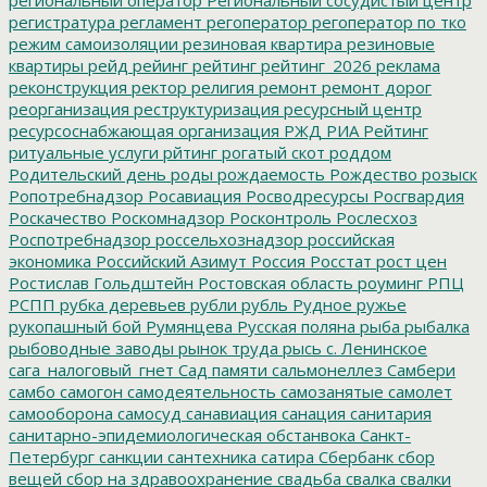
регистратура
регламент
регоператор
регоператор по тко
режим самоизоляции
резиновая квартира
резиновые
квартиры
рейд
рейинг
рейтинг
рейтинг_2026
реклама
реконструкция
ректор
религия
ремонт
ремонт дорог
реорганизация
реструктуризация
ресурсный центр
ресурсоснабжающая организация
РЖД
РИА Рейтинг
ритуальные услуги
рйтинг
рогатый скот
роддом
Родительский день
роды
рождаемость
Рождество
розыск
Ропотребнадзор
Росавиация
Росводресурсы
Росгвардия
Роскачество
Роскомнадзор
Росконтроль
Рослесхоз
Роспотребнадзор
россельхознадзор
российская
экономика
Российский Азимут
Россия
Росстат
рост цен
Ростислав Гольдштейн
Ростовская область
роуминг
РПЦ
РСПП
рубка деревьев
рубли
рубль
Рудное
ружье
рукопашный бой
Румянцева
Русская поляна
рыба
рыбалка
рыбоводные заводы
рынок труда
рысь
с. Ленинское
сага_налоговый_гнет
Сад памяти
сальмонеллез
Самбери
самбо
самогон
самодеятельность
самозанятые
самолет
самооборона
самосуд
санавиация
санация
санитария
санитарно-эпидемиологическая обстанвока
Санкт-
Петербург
санкции
сантехника
сатира
Сбербанк
сбор
вещей
сбор на здравоохранение
свадьба
свалка
свалки