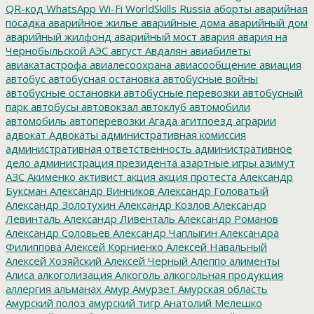
QR-код
WhatsApp
Wi-Fi
WorldSkills Russia
аборты
аварийная
посадка
аварийное жилье
аварийные дома
аварийный дом
аварийный жилфонд
аварийный мост
авария
авария на
Чернобыльской АЭС
август
Авдалян
авиабилеты
авиакатастрофа
авиалесоохрана
авиасообщение
авиация
автобус
автобусная остановка
автобусные войны
автобусные остановки
автобусные перевозки
автобусный
парк
автобусы
автовокзал
автоклуб
автомобили
автомобиль
автоперевозки
Агада
агитпоезд
аграрии
адвокат
Адвокаты
административная комиссия
административная ответственность
административное
дело
администрация президента
азартные игры
азимут
АЗС
Акименко
активист
акция
акция протеста
Александр
Буксман
Александр Винников
Александр Головатый
Александр Золотухин
Александр Козлов
Александр
Левинталь
Александр Ливенталь
Александр Романов
Александр Соловьев
Александр Чаплыгин
Александра
Филиппова
Алексей Корниенко
Алексей Навальный
Алексей Хозяйский
Алексей Черный
Алеппо
алименты
Алиса
алкоголизация
Алкоголь
алкогольная продукция
аллергия
альманах
Амур
Амурзет
Амурская область
Амурский полоз
амурский тигр
Анатолий Мелешко