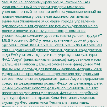
УМВД по Хабаровскому краю
УМВД России по ЕАО
уполномоченный по правам предпринимателей
уполномоченный по правам ребенка
уполномоченный по
правам человека
управление административными
зданиями
Управление ЖКХ мэрии города
управление
здравоохранения
управление культуры
управление по
опеке и попечительству
управляющая компания
управляющие компании
уровень жизни
условия труда
УТ
МВД России по ДФО
утечка
утраченный урожай
утро с
"@"
УФАС
УФАС по ЕАО
УФНС
УФСБ
УФСБ по ЕАО
УФСИН
УФССП
участковый
учения
учитель
учитель года
учитель
года ЕАО
учитель_года
учителя
учреждения культуры
ФАД "Амур"
фальсификация
фальсифицированное масло
фальшивая купюра
фальшивомонетчики
фанфурики
ФАП
ФАПы
ФАС
фастфуд для пожилых
февраль
февраль_2026
федеральная программа по переселению
Федеральная
сетевая компания
федеральная трасса Амур
федеральные
средства
федеральный розыск
Федотов
фейерверк
фейк
фейки
фейковые новости
фельдшер
феминизм
Феникс
Феоктистов
фермеры
фестиваль
фестиваль еврейской
культуры
фестиваль красок Холи
Фестиваль ледовых
скульптур
Фестиваль мяса
Фестиваль языка идиш
Физкультурно-оздоровительный комплекс
фиксированная