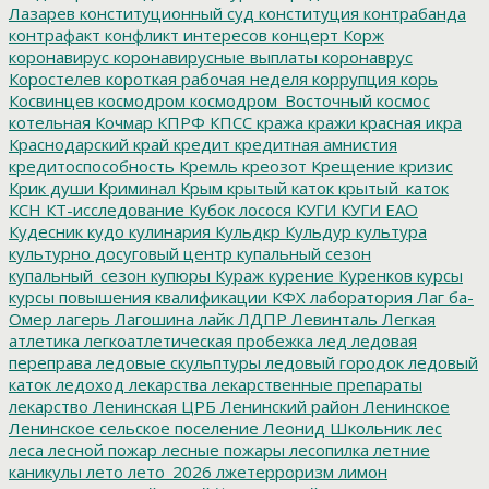
Лазарев
конституционный суд
конституция
контрабанда
контрафакт
конфликт интересов
концерт
Корж
коронавирус
коронавирусные выплаты
коронаврус
Коростелев
короткая рабочая неделя
коррупция
корь
Косвинцев
космодром
космодром_Восточный
космос
котельная
Кочмар
КПРФ
КПСС
кража
кражи
красная икра
Краснодарский край
кредит
кредитная амнистия
кредитоспособность
Кремль
креозот
Крещение
кризис
Крик души
Криминал
Крым
крытый каток
крытый_каток
КСН
КТ-исследование
Кубок лосося
КУГИ
КУГИ ЕАО
Кудесник
кудо
кулинария
Кульдкр
Кульдур
культура
культурно досуговый центр
купальный сезон
купальный_сезон
купюры
Кураж
курение
Куренков
курсы
курсы повышения квалификации
КФХ
лаборатория
Лаг ба-
Омер
лагерь
Лагошина
лайк
ЛДПР
Левинталь
Легкая
атлетика
легкоатлетическая пробежка
лед
ледовая
переправа
ледовые скульптуры
ледовый городок
ледовый
каток
ледоход
лекарства
лекарственные препараты
лекарство
Ленинская ЦРБ
Ленинский район
Ленинское
Ленинское сельское поселение
Леонид Школьник
лес
леса
лесной пожар
лесные пожары
лесопилка
летние
каникулы
лето
лето_2026
лжетерроризм
лимон