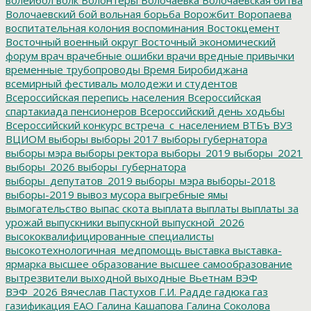
Волочаевский бой
вольная борьба
Ворожбит
Воропаева
воспитательная колония
воспоминания
Востокцемент
Восточный военный округ
Восточный экономический
форум
врач
врачебные ошибки
врачи
вредные привычки
временные трубопроводы
Время Биробиджана
всемирный фестиваль молодежи и студентов
Всероссийская перепись населения
Всероссийская
спартакиада пенсионеров
Всероссийский день ходьбы
Всероссийский конкурс
встреча_с_населением
ВТБъ
ВУЗ
ВЦИОМ
выборы
выборы 2017
выборы губернатора
выборы мэра
выборы ректора
выборы_2019
выборы_2021
выборы_2026
выборы_губернатора
выборы_депутатов_2019
выборы_мэра
выборы-2018
выборы-2019
вывоз мусора
выгребные ямы
вымогательство
выпас скота
выплата
выплаты
выплаты за
урожай
выпускники
выпускной
выпускной_2026
высококвалифицированные специалисты
высокотехнологичная_медпомощь
выставка
выставка-
ярмарка
высшее образование
высшее самообразование
вытрезвители
выходной
выходные
Вьетнам
ВЭФ
ВЭФ_2026
Вячеслав Пастухов
Г.И. Радде
гадюка
газ
газификация ЕАО
Галина Кашапова
Галина Соколова