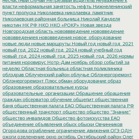
власти
неформальная занятость
нефть
Нижнеленинский
пункт пропуска
Николаевка
николаевка_памятник
Николаевская районная больница
Николай Канделя
никотин
НК РФ
НКО
НКО «РОКР»
Новая звезда
Новгородская область
нововвведение
нововведение
нововведениея
нововведения
новое_оборудование
новые люди
новые маршруты
Новый год
новый год_2021
новый год_2022
новый год_2024
новый учебный год
новый_год_2024
новый_год_2025
новый_год_2026
нормы
питания
норовирус
Нотр-Дам
ноябрь
обзор событий за
неделю
Областная больница
областная поликлиника
облздрав
Облученский район
облучье
Облэнергоремонт
Облэнергоремонт Плюс
обман
оборудование
образ
образование
образовательные курсы
образовательные_организации
Обращение
обращения
граждан
обсерватор
обучение
общепит
общественная
баня
общественная палата ЕАО
Общественная палата РФ
общественный транспорт
общество
общество "Знание"
общество инвалидов
Общество фотоискусства ЕАО
объединение
объявления
обыск
обыски
Овчинников
Огородова
ограбление
ограничение движения
ОГЭ
ОДН
ожоги
озеленение
окно
октябрь
Октябрьский район
Олег