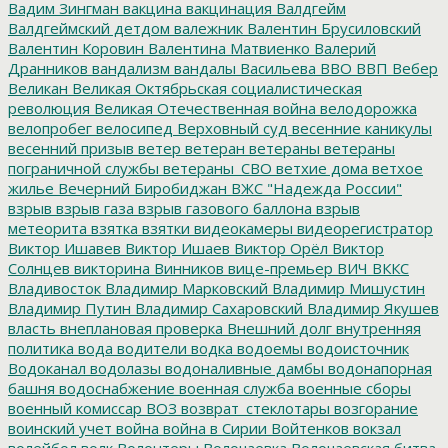
Вадим Зингман
вакцина
вакцинация
Валдгейм
Валдгеймский детдом
валежник
Валентин Брусиловский
Валентин Коровин
Валентина Матвиенко
Валерий
Дранников
вандализм
вандалы
Васильева
ВВО
ВВП
Вебер
Великан
Великая Октябрьская социалистическая
революция
Великая Отечественная война
велодорожка
велопробег
велосипед
Верховный суд
весенние каникулы
весенний призыв
ветер
ветеран
ветераны
ветераны
пограничной службы
ветераны_СВО
ветхие дома
ветхое
жилье
Вечерний Биробиджан
ВЖС "Надежда России"
взрыв
взрыв газа
взрыв газового баллона
взрыв
метеорита
взятка
взятки
видеокамеры
видеорегистратор
Виктор Ишавев
Виктор Ишаев
Виктор Орёл
Виктор
Солнцев
викторина
Винников
вице-премьер
ВИЧ
ВККС
Владивосток
Владимир Марковский
Владимир Мишустин
Владимир Путин
Владимир Сахаровский
Владимир Якушев
власть
внеплановая проверка
Внешний долг
внутренняя
политика
вода
водители
водка
водоемы
водоисточник
Водоканал
водолазы
водоналивные дамбы
водонапорная
башня
водоснабжение
военная служба
военные сборы
военный комиссар
ВОЗ
возврат_стеклотары
возгорание
воинский учет
война
война в Сирии
Войтенков
вокзал
волейбол
волк
Волонтеры
Волочаевка
Волочаевская битва