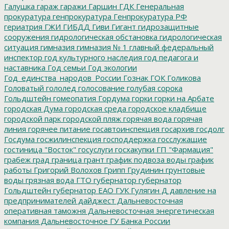
Галушка
гараж
гаражи
Гаршин
ГДК
Генеральная
прокуратура
генпрокуратура
Генпрокуратура РФ
гериатрия
ГЖИ
ГИБДД
Гиви
Гигант
гидрозащитные
сооружения
гидрологическая обстановка
гидрологическая
ситуация
гимназия
гимназия № 1
главный федеральный
инспектор
год культурного наследия
год педагога и
наставника
Год семьи
Год экологии
Год_единства_народов_России
Гознак
ГОК
Голикова
Головатый
гололед
голосование
голубая сорока
Гольдштейн
гомеопатия
Гордума
горки
горки на Арбате
городская Дума
городская среда
городское кладбище
городской парк
городской пляж
горячая вода
горячая
линия
горячее питание
госавтоинспекция
госархив
госдолг
Госдума
госжилинспекция
господдержка
госслужащие
гостиница "Восток"
госуслуги
госхакупки
ГП "Фармация"
грабеж
град
граница
грант
график подвоза воды
график
работы
Григорий Волохов
Грипп
Грудинин
грунтовые
воды
грязная вода
ГТО
губернатор
губернатор
Гольдштейн
губернатор ЕАО
ГУК
Гулягин
Д
давление на
предпринимателей
дайджест
Дальневосточная
оперативная таможня
Дальневосточная энергетическая
компания
Дальневосточное ГУ Банка России