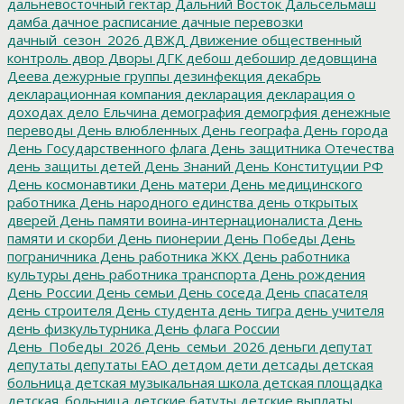
дальневосточный гектар
Дальний Восток
Дальсельмаш
дамба
дачное расписание
дачные перевозки
дачный_сезон_2026
ДВЖД
Движение общественный
контроль
двор
Дворы
ДГК
дебош
дебошир
дедовщина
Деева
дежурные группы
дезинфекция
декабрь
декларационная компания
декларация
декларация о
доходах
дело Ельчина
демография
демогрфия
денежные
переводы
День влюбленных
День географа
День города
День Государственного флага
День защитника Отечества
день защиты детей
День Знаний
День Конституции РФ
День космонавтики
День матери
День медицинского
работника
День народного единства
день открытых
дверей
День памяти воина-интернационалиста
День
памяти и скорби
День пионерии
День Победы
День
пограничника
День работника ЖКХ
День работника
культуры
день работника транспорта
День рождения
День России
День семьи
День соседа
День спасателя
день строителя
День студента
день тигра
день учителя
день физкультурника
День флага России
День_Победы_2026
День_семьи_2026
деньги
депутат
депутаты
депутаты ЕАО
детдом
дети
детсады
детская
больница
детская музыкальная школа
детская площадка
детская_больница
детские батуты
детские выплаты