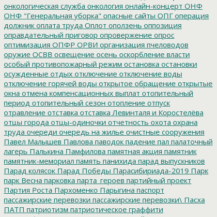
онкологическая служба
онкология
онлайн-концерт
ОНФ
ОНФ "Генеральная уборка"
опасные сайты
ОПГ
операция
должник
оплата труда
Оплот
оползень
оппозиция
оправдательный приговор
опровержение
опрос
оптимизация
ОПФР
ОРВИ
организация пчеловодов
оружие
ОСВВ
освещение
осень
оскорбление власти
особый противопожарный режим
остановка
остановки
осужденные
отдых
отключение
отключение воды
отключение горячей воды
открытое обращение
открытые
окна
отмена компенсационных выплат
отопительный
период
отопительный сезон
отопление
отпуск
отравление
отставка
отставка Левинталя и Коростелёва
отцы города
отцы-одиночки
отчетность
охота
охрана
труда
очереди
очередь на жилье
очистные сооружения
Павел Малышев
Павлова
паводок
падение
пал
палаточный
лагерь
Палькина
Памфилова
памятная акция
памятник
памятник-мемориал
память
панихида
парад выпускников
Парад колясок
Парад Победы
Парасибириада-2019
Парк
парк Весна
парковка
парта_героев
партийный проект
Партия Роста
Пархоменко
Парыгина
паспорт
пассажирские перевозки
пассажирские перевозки\
Пасха
ПАТП
патриотизм
патриотическое граффити