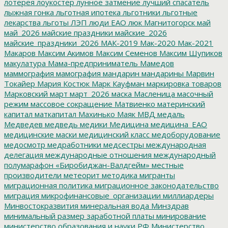
лотерея
лоукостер
лунное затмение
лучший спасатель
лыжная гонка
льготная ипотека
льготники
льготные
лекарства
льготы
ЛЭП
люди ЕАО
люк
Магнитогорск
май
май_2026
майские праздники
майские_2026
майские_праздники_2026
МАК-2019
Мак-2020
Мак-2021
Макаров
Максим Акимов
Максим Семенов
Максим Шупиков
макулатура
Мама-предприниматель
Мамедов
маммография
мамография
мандарин
мандарины
Марвин
Токайер
Мария Костюк
Марк Кауфман
маркировка товаров
Марковский
март
март_2026
маска
Масленица
масочный
режим
массовое сокращение
Матвиенко
материнский
капитал
маткапитал
Махинько
Маяк
МВД
медаль
Медведев
медведь
медики
Медицина
медицина_ЕАО
медицинские маски
медицинский класс
медоборудование
медосмотр
медработники
медсестры
международная
делегация
международные отношения
международный
полумарафон «Биробиджан-Валдгейм»
местные
производители
метеорит
методика
мигранты
миграционная политика
миграционное законодательство
миграция
микрофинансовые_организации
миллиардеры
Минвостокразвития
минеральная вода
Минздрав
минимальный размер заработной платы
минирование
министерство образования и науки РФ
Министерство