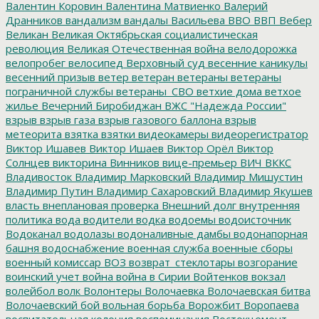
Валентин Коровин
Валентина Матвиенко
Валерий
Дранников
вандализм
вандалы
Васильева
ВВО
ВВП
Вебер
Великан
Великая Октябрьская социалистическая
революция
Великая Отечественная война
велодорожка
велопробег
велосипед
Верховный суд
весенние каникулы
весенний призыв
ветер
ветеран
ветераны
ветераны
пограничной службы
ветераны_СВО
ветхие дома
ветхое
жилье
Вечерний Биробиджан
ВЖС "Надежда России"
взрыв
взрыв газа
взрыв газового баллона
взрыв
метеорита
взятка
взятки
видеокамеры
видеорегистратор
Виктор Ишавев
Виктор Ишаев
Виктор Орёл
Виктор
Солнцев
викторина
Винников
вице-премьер
ВИЧ
ВККС
Владивосток
Владимир Марковский
Владимир Мишустин
Владимир Путин
Владимир Сахаровский
Владимир Якушев
власть
внеплановая проверка
Внешний долг
внутренняя
политика
вода
водители
водка
водоемы
водоисточник
Водоканал
водолазы
водоналивные дамбы
водонапорная
башня
водоснабжение
военная служба
военные сборы
военный комиссар
ВОЗ
возврат_стеклотары
возгорание
воинский учет
война
война в Сирии
Войтенков
вокзал
волейбол
волк
Волонтеры
Волочаевка
Волочаевская битва
Волочаевский бой
вольная борьба
Ворожбит
Воропаева
воспитательная колония
воспоминания
Востокцемент