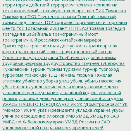
территория действий
терроризм
техника
технологии
технологический_техникум
технопарк
тигр
ТИК
Тимченко
Тихомиров
ТКО
Тлустенко
товары
Толстой
томограф
тонкий лед
Тонких
ТОР
торговля
торговые сети
торговый
центр
тос
Тотальный диктант
ТПП ЕАО
травма
трагедия
трагедия в Забайкалье
трансграничный мост
трансграничный российско-китайский марафон
Транснефть
транспортная доступность
транспортная
карта
транспортный налог
траур
тревожный сигнал
Тромса
тротуар
тротуары
Трубачев
трудовая книжка
трудовые ресурсы
трудоустройство
Трутнев
туберкулез
Тукалевский
Турбин
туризм
туризмм
турнир
турпоход
турфирма
тхэквондо
ТЭЦ
Тюмень
тюрьма
Тяжелая
атлетика
убийство
уборка улиц
убыль
убыль населения
убыточность
увольнение
увольнения
уголовное дело
уголовное преследование
уголовный кодекс
уголовный
розыск
уголоное дело
уголь
угон
угон автомобиля
удача
УЖАСЫ НАШЕГО ГОРОДКА
узи
УК
УК "ДомСтроСервис"
УК
"Монарх"
УК РФ
указ Президента
укладка
Украина
укусы
уличное освещение
Улюкаев
УМВ
УМВД
УМВД по ЕАО
УМВД по Хабаровскому краю
УМВД России по ЕАО
уполномоченный по правам предпринимателей