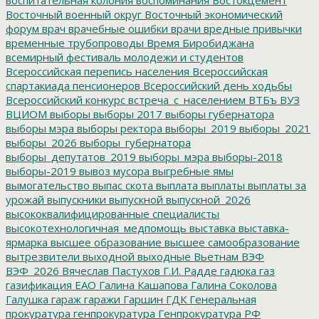
Восточный военный округ
Восточный экономический
форум
врач
врачебные ошибки
врачи
вредные привычки
временные трубопроводы
Время Биробиджана
всемирный фестиваль молодежи и студентов
Всероссийская перепись населения
Всероссийская
спартакиада пенсионеров
Всероссийский день ходьбы
Всероссийский конкурс
встреча_с_населением
ВТБъ
ВУЗ
ВЦИОМ
выборы
выборы 2017
выборы губернатора
выборы мэра
выборы ректора
выборы_2019
выборы_2021
выборы_2026
выборы_губернатора
выборы_депутатов_2019
выборы_мэра
выборы-2018
выборы-2019
вывоз мусора
выгребные ямы
вымогательство
выпас скота
выплата
выплаты
выплаты за
урожай
выпускники
выпускной
выпускной_2026
высококвалифицированные специалисты
высокотехнологичная_медпомощь
выставка
выставка-
ярмарка
высшее образование
высшее самообразование
вытрезвители
выходной
выходные
Вьетнам
ВЭФ
ВЭФ_2026
Вячеслав Пастухов
Г.И. Радде
гадюка
газ
газификация ЕАО
Галина Кашапова
Галина Соколова
Галушка
гараж
гаражи
Гаршин
ГДК
Генеральная
прокуратура
генпрокуратура
Генпрокуратура РФ