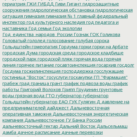
гериатрия
ГЖИ
ГИБДД
Гиви
Гигант
гидрозащитные
сооружения
гидрологическая обстановка
гидрологическая
ситуация
гимназия
гимназия № 1
главный федеральный
инспектор
год культурного наследия
год педагога и
наставника
Год семьи
Год экологии
Год_единства_народов_России
Гознак
ГОК
Голикова
Головатый
гололед
голосование
голубая сорока
Гольдштейн
гомеопатия
Гордума
горки
горки на Арбате
городская Дума
городская среда
городское кладбище
городской парк
городской пляж
горячая вода
горячая
линия
горячее питание
госавтоинспекция
госархив
госдолг
Госдума
госжилинспекция
господдержка
госслужащие
гостиница "Восток"
госуслуги
госхакупки
ГП "Фармация"
грабеж
град
граница
грант
график подвоза воды
график
работы
Григорий Волохов
Грипп
Грудинин
грунтовые
воды
грязная вода
ГТО
губернатор
губернатор
Гольдштейн
губернатор ЕАО
ГУК
Гулягин
Д
давление на
предпринимателей
дайджест
Дальневосточная
оперативная таможня
Дальневосточная энергетическая
компания
Дальневосточное ГУ Банка России
дальневосточный гектар
Дальний Восток
Дальсельмаш
дамба
дачное расписание
дачные перевозки