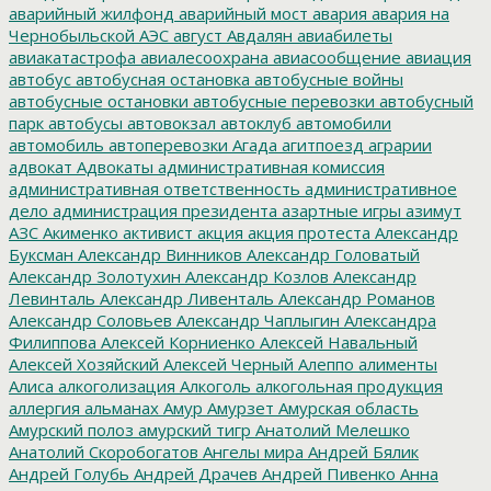
аварийный жилфонд
аварийный мост
авария
авария на
Чернобыльской АЭС
август
Авдалян
авиабилеты
авиакатастрофа
авиалесоохрана
авиасообщение
авиация
автобус
автобусная остановка
автобусные войны
автобусные остановки
автобусные перевозки
автобусный
парк
автобусы
автовокзал
автоклуб
автомобили
автомобиль
автоперевозки
Агада
агитпоезд
аграрии
адвокат
Адвокаты
административная комиссия
административная ответственность
административное
дело
администрация президента
азартные игры
азимут
АЗС
Акименко
активист
акция
акция протеста
Александр
Буксман
Александр Винников
Александр Головатый
Александр Золотухин
Александр Козлов
Александр
Левинталь
Александр Ливенталь
Александр Романов
Александр Соловьев
Александр Чаплыгин
Александра
Филиппова
Алексей Корниенко
Алексей Навальный
Алексей Хозяйский
Алексей Черный
Алеппо
алименты
Алиса
алкоголизация
Алкоголь
алкогольная продукция
аллергия
альманах
Амур
Амурзет
Амурская область
Амурский полоз
амурский тигр
Анатолий Мелешко
Анатолий Скоробогатов
Ангелы мира
Андрей Бялик
Андрей Голубь
Андрей Драчев
Андрей Пивенко
Анна