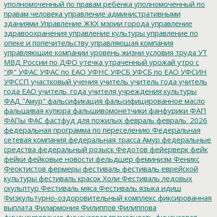
уполномоченный по правам ребенка
уполномоченный по
правам человека
управление административными
зданиями
Управление ЖКХ мэрии города
управление
здравоохранения
управление культуры
управление по
опеке и попечительству
управляющая компания
управляющие компании
уровень жизни
условия труда
УТ
МВД России по ДФО
утечка
утраченный урожай
утро с
"@"
УФАС
УФАС по ЕАО
УФНС
УФСБ
УФСБ по ЕАО
УФСИН
УФССП
участковый
учения
учитель
учитель года
учитель
года ЕАО
учитель_года
учителя
учреждения культуры
ФАД "Амур"
фальсификация
фальсифицированное масло
фальшивая купюра
фальшивомонетчики
фанфурики
ФАП
ФАПы
ФАС
фастфуд для пожилых
февраль
февраль_2026
федеральная программа по переселению
Федеральная
сетевая компания
федеральная трасса Амур
федеральные
средства
федеральный розыск
Федотов
фейерверк
фейк
фейки
фейковые новости
фельдшер
феминизм
Феникс
Феоктистов
фермеры
фестиваль
фестиваль еврейской
культуры
фестиваль красок Холи
Фестиваль ледовых
скульптур
Фестиваль мяса
Фестиваль языка идиш
Физкультурно-оздоровительный комплекс
фиксированная
выплата
Филармония
Филиппов
Филиппова
финансирование
финансовая грамотность
финансовая