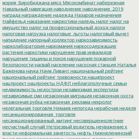
мэрия_Биробиджана
мясо
Мясокомбинат
набережная
Навальный
навигация
наводнение
наводнение_2019
награда
награждение
надежда
Назаров
назначения
Найфельд
наказание
накркотики
наледь
налог
налог на
имущество
налог на профессиональный доход
налоги
налоговая нагрузка
налоговые_льготы
налоговый вычет
нападение
напорный коллектор
наркозависимость
нарколаборатория
наркомания
наркосодержащие
растения
наркотики
нарушение прав инвалидов
нарушение тишины и покоя
нарушения пожарной
безопасности
насвай
население
насосная станция
Наталья
Баженова
наука
Наум Ливант
национальный рейтинг
национальный рейтинг тревожности
наципроект
нацпроект
нацпроекты
НДФЛ
неблагополучные семьи
недвижимость
недострои
независимая экспертиза
независимые сми
незаконная миграция
незаконная охота
незаконная рубка
незаконная_реклама
некролог
нелегальная торговля
Немаев
непогода
нерабочая неделя
несанкционированная_торговля
несанкционированный_митинг
несовершеннолетние
несчастный случай
Нетрезвый водитель
неуважение к
власти
неформальная занятость
нефть
Нижнеленинский
пункт пропуска
Николаевка
николаевка_памятник