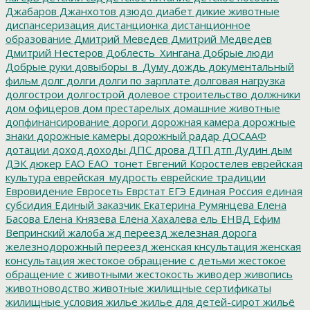
Джабаров
Джанхотов
дзюдо
диабет
дикие животные
диспансеризация
дистанционка
дистанционное
образование
Дмитрий Меведев
Дмитрий Медведев
Дмитрий Нестеров
Доблесть_Хингана
Добрые люди
Добрые руки
довыборы_в_Думу
дождь
документальный
фильм
долг
долги
долги по зарплате
долговая нагрузка
долгострои
долгострой
долевое строительство
должники
дом офицеров
дом престарелых
домашние животные
допфинансирование
дороги
дорожная камера
дорожные
знаки
дорожные камеры
дорожный радар
ДОСААФ
дотации
доход
доходы
ДПС
дрова
ДТП
дтп
Дудин
дым
ДЭК
дюкер
ЕАО
ЕАО_тонет
Евгений Коростелев
еврейская
культура
еврейская_мудрость
еврейские традиции
Евровидение
Евросеть
Еврстат
ЕГЭ
Единая Россия
единая
субсидия
Единый заказчик
Екатерина Румянцева
Елена
Басова
Елена Князева
Елена Хахалева
ель
ЕНВД
Ефим
Вепринский
жалоба
жд переезд
железная дорога
железнодорожный переезд
женская кнсультация
женская
консультация
жестокое обращение с детьми
жестокое
обращение с животными
жестокость
живодер
живопись
животноводство
животные
жилищные сертификаты
жилищные условия
жилье
жилье для детей-сирот
жильё