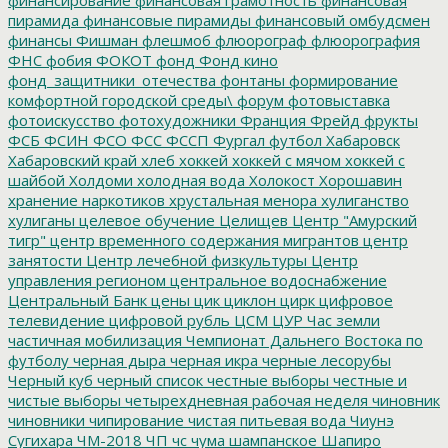
пирамида
финансовые пирамиды
финансовый омбудсмен
финансы
Фишман
флешмоб
флюорограф
флюорография
ФНС
фобия
ФОКОТ
фонд
Фонд кино
фонд_защитники_отечества
фонтаны
формирование
комфортной городской среды\
форум
фотовыставка
фотоискусство
фотохудожники
Франция
Фрейд
фрукты
ФСБ
ФСИН
ФСО
ФСС
ФССП
Фургал
футбол
Хабаровск
Хабаровский край
хлеб
хоккей
хоккей с мячом
хоккей с
шайбой
Холдоми
холодная вода
Холокост
Хорошавин
хранение наркотиков
хрустальная менора
хулиганство
хулиганы
целевое обучение
Целищев
Центр "Амурский
тигр"
центр временного содержания мигрантов
центр
занятости
Центр лечебной физкультуры
Центр
управления регионом
центральное водоснабжение
Центральный Банк
цены
цик
циклон
цирк
цифровое
телевидение
цифровой рубль
ЦСМ
ЦУР
Час земли
частичная мобилизация
Чемпионат Дальнего Востока по
футболу
черная дыра
черная икра
черные лесорубы
Черный куб
черный список
честные выборы
честные и
чистые выборы
четырехдневная рабочая неделя
чиновник
чиновники
чипирование
чистая питьевая вода
Чиунэ
Сугихара
ЧМ-2018
ЧП
чс
чума
шампанское
Шапиро