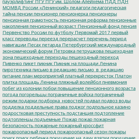
пауэрлифтинг
ПГУ
ПГУ им. Шолом-Алейхема
ПДД
ПДН
МОМВД России «Ленинский»
педагоги
педагогическая
тайна
пенсии
пенсионер
пенсионерка
пенсионеры
пенсионная грамотность
пенсионная реформа
пенсионные
накопления
пенсионный возраст
Пенсионный фонд
пенсия
Первенство России по футболу
Первомай 2017
первый
класс
переводы
переезд
перерасчет
перечень
период
навигации
Песах
петарда
Петербургский международный
экономический форум
Петровка
петрушкова
пешеходная
зона
пешеходные переходы
пешеходный переход
Пивенко
пикет
пикник
Пикник на площади Ленина
пиротехника
письмо в редакцию
письмо_в_редакцию
питание
план мероприятий
платный перекресток
Платон
плитка
площадь Ленина
пляжный волейбол
пневмония
побег из колонии
побои
повышение пенсионного возраста
погода
погорельцы
пограничные войска
пограничный
режим
подарки
подборка_новостей
подвал
подвоз воды
подделка
поддельные права
поджог
подпольное казино
подростковая преступность
подстанция
подтопление
подтопленцы
подъемные
Пожар
пожар
пожарная
безопасность
пожарные
пожарный кроссфит
пожароопасный период
пожароопасный сезон
пожары
поиск
поиск ребенка
покушение на дачу взятки
покушение