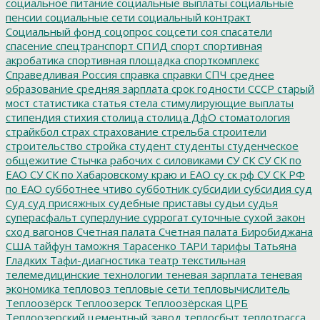
социальное питание
социальные выплаты
социальные
пенсии
социальные сети
социальный контракт
Социальный фонд
соцопрос
соцсети
соя
спасатели
спасение
спецтранспорт
СПИД
спорт
спортивная
акробатика
спортивная площадка
спорткомплекс
Справедливая Россия
справка
справки
СПЧ
среднее
образование
средняя зарплата
срок годности
СССР
старый
мост
статистика
статья
стела
стимулирующие выплаты
стипендия
стихия
столица
столица ДфО
стоматология
страйкбол
страх
страхование
стрельба
строители
строительство
стройка
студент
студенты
студенческое
общежитие
Стычка рабочих с силовиками
СУ СК
СУ СК по
ЕАО
СУ СК по Хабаровскому краю и ЕАО
су ск рф
СУ СК РФ
по ЕАО
субботнее чтиво
субботник
субсидии
субсидия
суд
Суд
суд присяжных
судебные приставы
судьи
судья
суперасфальт
суперлуние
суррогат
суточные
сухой закон
сход вагонов
Счетная палата
Счетная палата Биробиджана
США
тайфун
таможня
Тарасенко
ТАРИ
тарифы
Татьяна
Гладких
Тафи-диагностика
театр
текстильная
телемедицинские технологии
теневая зарплата
теневая
экономика
тепловоз
тепловые сети
тепловычислитель
Теплоозёрск
Теплоозерск
Теплоозёрская ЦРБ
Теплоозерский цементный завод
теплосбыт
теплотрасса