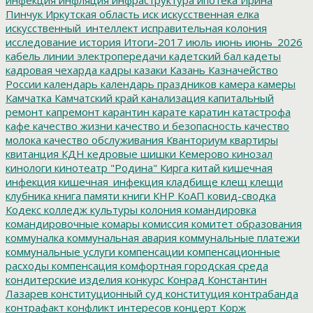
Пинчук
Иркутская область
иск
искусственная елка
искусственный_интеллект
исправительная колония
исследование
история
Итоги-2017
июль
июнь
июнь_2026
кабель линии электропередачи
кадетский бал
кадеты
кадровая чехарда
кадры
казаки
Казань
Казначейство
России
календарь
календарь праздников
камера
камеры
Камчатка
Камчатский край
канализация
капитальный
ремонт
капремонт
карантин
карате
каратин
катастрофа
кафе
качество жизни
качество и безопасность
качество
молока
качество обслуживания
Кванториум
квартиры
квитанция
КДН
кедровые шишки
Кемерово
кинозал
кинологи
кинотеатр "Родина"
Кирга
китай
кишечная
инфекция
кишечная_инфекция
кладбище
клещ
клещи
клубника
книга памяти
книги
КНР
КоАП
ковид-сводка
Кодекс
колледж культуры
колония
командировка
командировочные
комары
комиссия
комитет образования
коммуналка
коммунальная авария
коммунальные платежи
коммунальные услуги
компенсации
компенсационные
расходы
компенсация
комфортная городская среда
кондитерские изделия
конкурс
Конрад
Константин
Лазарев
конституционный суд
конституция
контрабанда
контрафакт
конфликт интересов
концерт
Корж