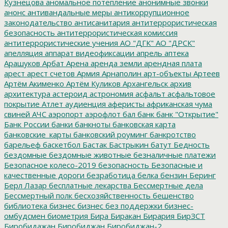
Кузнецова
аномальное потепление
анонимные звонки
анонс
антивандальные меры
антикоррупционное
законодательство
антисанитария
антитеррористическая
безопасность
антитеррористическая комиссия
антитеррористические учения
АО "ДГК"
АО "ДРСК"
апелляция
аппарат видеофиксации
апрель
аптека
Арашуков
Арбат
Арена
аренда земли
арендная плата
арест
арест счетов
Армия
Арнаполин
арт-объекты
Артеев
Артём Акименко
Артём Куликов
Архангельск
архив
архитектура
астероид
астрономия
асфальт
асфальтовое
покрытие
Атлет
аудиенция
аферисты
африканская чума
свиней
АЧС
аэропорт
аэрофлот
бал
банк
банк "Открытие"
Банк России
банки
банкноты
банковская карта
банковские_карты
банковский роуминг
банкротство
барельеф
баскетбол
Бастак
Бастрыкин
батут
Бедность
бездомные
бездомные животные
безналичные платежи
Безопасное колесо-2019
безопасность
Безопасные и
качественные дороги
безработица
белка
бензин
Беринг
Берл Лазар
бесплатные лекарства
Бессмертные дела
Бессмертный полк
бесхозяйственность
бешенство
библиотека
бизнес
бизнес без поддержки
бизнес-
омбудсмен
биометрия
Бира
Биракан
Бирария
БирЗСТ
Биробидажан
Биробиджан
Биробиджан-2