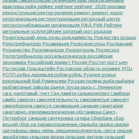
квартиры
рейд
рейинг
рейтинг
рейтинг_2026
реклама
реконструкция
ректор
религия
ремонт
ремонт дорог
реорганизация
реструктуризация
ресурсный центр
ресурсоснабжающая организация
РЖД
РИА Рейтинг
ритуальные услуги
рйтинг
рогатый скот
роддом
Родительский день
роды
рождаемость
Рождество
розыск
Ропотребнадзор
Росавиация
Росводресурсы
Росгвардия
Роскачество
Роскомнадзор
Росконтроль
Рослесхоз
Роспотребнадзор
россельхознадзор
российская
экономика
Российский Азимут
Россия
Росстат
рост цен
Ростислав Гольдштейн
Ростовская область
роуминг
РПЦ
РСПП
рубка деревьев
рубли
рубль
Рудное
ружье
рукопашный бой
Румянцева
Русская поляна
рыба
рыбалка
рыбоводные заводы
рынок труда
рысь
с. Ленинское
сага_налоговый_гнет
Сад памяти
сальмонеллез
Самбери
самбо
самогон
самодеятельность
самозанятые
самолет
самооборона
самосуд
санавиация
санация
санитария
санитарно-эпидемиологическая обстанвока
Санкт-
Петербург
санкции
сантехника
сатира
Сбербанк
сбор
вещей
сбор на здравоохранение
свадьба
свалка
свалки
светофоры
свищ
связь
священнослужитель
секта
секция
акробатики
сельские врачи
сельские жители
сельский