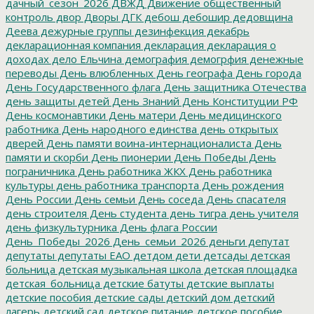
дачный_сезон_2026
ДВЖД
Движение общественный
контроль
двор
Дворы
ДГК
дебош
дебошир
дедовщина
Деева
дежурные группы
дезинфекция
декабрь
декларационная компания
декларация
декларация о
доходах
дело Ельчина
демография
демогрфия
денежные
переводы
День влюбленных
День географа
День города
День Государственного флага
День защитника Отечества
день защиты детей
День Знаний
День Конституции РФ
День космонавтики
День матери
День медицинского
работника
День народного единства
день открытых
дверей
День памяти воина-интернационалиста
День
памяти и скорби
День пионерии
День Победы
День
пограничника
День работника ЖКХ
День работника
культуры
день работника транспорта
День рождения
День России
День семьи
День соседа
День спасателя
день строителя
День студента
день тигра
день учителя
день физкультурника
День флага России
День_Победы_2026
День_семьи_2026
деньги
депутат
депутаты
депутаты ЕАО
детдом
дети
детсады
детская
больница
детская музыкальная школа
детская площадка
детская_больница
детские батуты
детские выплаты
детские пособия
детские сады
детский дом
детский
лагерь
детский сад
детское питание
детское пособие