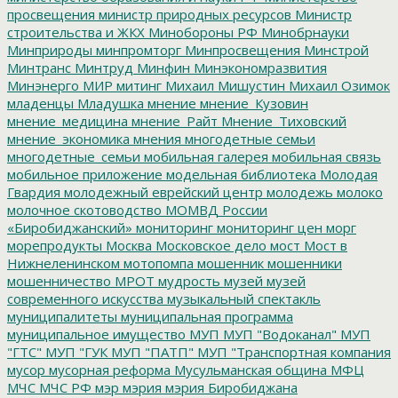
просвещения
министр природных ресурсов
Министр
строительства и ЖКХ
Минобороны РФ
Минобрнауки
Минприроды
минпромторг
Минпросвещения
Минстрой
Минтранс
Минтруд
Минфин
Минэкономразвития
Минэнерго
МИР
митинг
Михаил Мишустин
Михаил Озимок
младенцы
Младушка
мнение
мнение_Кузовин
мнение_медицина
мнение_Райт
Мнение_Тиховский
мнение_экономика
мнения
многодетные семьи
многодетные_семьи
мобильная галерея
мобильная связь
мобильное приложение
модельная библиотека
Молодая
Гвардия
молодежный еврейский центр
молодежь
молоко
молочное скотоводство
МОМВД России
«Биробиджанский»
мониторинг
мониторинг цен
морг
морепродукты
Москва
Московское дело
мост
Мост в
Нижнеленинском
мотопомпа
мошенник
мошенники
мошенничество
МРОТ
мудрость
музей
музей
современного искусства
музыкальный спектакль
муниципалитеты
муниципальная программа
муниципальное имущество
МУП
МУП "Водоканал"
МУП
"ГТС"
МУП "ГУК
МУП "ПАТП"
МУП "Транспортная компания
мусор
мусорная реформа
Мусульманская община
МФЦ
МЧС
МЧС РФ
мэр
мэрия
мэрия Биробиджана