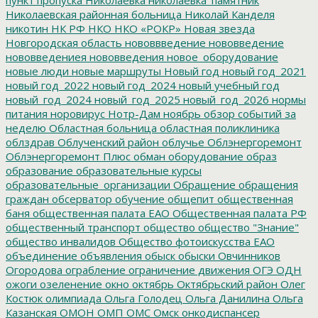
Николаевская районная больница
Николай Канделя
никотин
НК РФ
НКО
НКО «РОКР»
Новая звезда
Новгородская область
нововвведение
нововведение
нововведениея
нововведения
новое_оборудование
новые люди
новые маршруты
Новый год
новый год_2021
новый год_2022
новый год_2024
новый учебный год
новый_год_2024
новый_год_2025
новый_год_2026
нормы
питания
норовирус
Нотр-Дам
ноябрь
обзор событий за
неделю
Областная больница
областная поликлиника
облздрав
Облученский район
облучье
Облэнергоремонт
Облэнергоремонт Плюс
обман
оборудование
образ
образование
образовательные курсы
образовательные_организации
Обращение
обращения
граждан
обсерватор
обучение
общепит
общественная
баня
общественная палата ЕАО
Общественная палата РФ
общественный транспорт
общество
общество "Знание"
общество инвалидов
Общество фотоискусства ЕАО
объединение
объявления
обыск
обыски
Овчинников
Огородова
ограбление
ограничение движения
ОГЭ
ОДН
ожоги
озеленение
окно
октябрь
Октябрьский район
Олег
Костюк
олимпиада
Ольга Голодец
Ольга Данилина
Ольга
Казанская
ОМОН
ОМП
ОМС
Омск
онкодиспансер