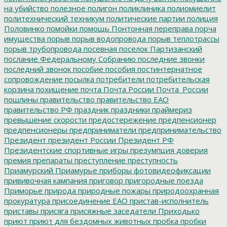
на убийство
полезное
полигон
поликлиника
полиомиелит
политехнический техникум
политические партии
полиция
Половинко
помойки
помощь
Понтонная переправа
порча
имущества
порыв
порыв водопровода
порыв теплотрассы
порыв трубопровода
посевная
поселок Партизанский
послание Федеральному Собранию
последние звонки
последний звонок
пособие
пособия
постинтернатное
сопровождение
посылка
потребители
потребительская
корзина
похищение
почта
Почта России
Почта_России
пошлины
правительство
правительство ЕАО
правительство РФ
праздник
праздники
праймериз
превышение скорости
предостережение
предпенсионер
предпенсионеры
предприниматели
предпринимательство
Президент
президент России
Президент РФ
Президентские спортивные игры
презумпция доверия
премия
препараты
преступление
преступность
Приамурский
Приамурье
приборы фотовидеофиксации
прививочная кампания
приговор
пригородные поезда
Приморье
природа
природные пожары
природоохранная
прокуратура
присоединение ЕАО
пристав-исполнитель
приставы
присяга
присяжные заседатели
Приходько
приют
приют для бездомных животных
пробка
пробки