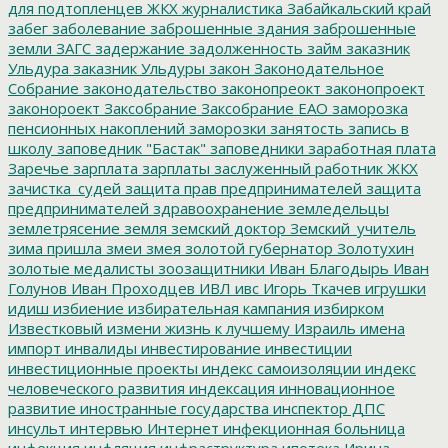
для подтопленцев
ЖКХ
журналистика
Забайкальский край
забег
заболевание
заброшенные здания
заброшенные
земли
ЗАГС
задержание
задолженность
займ
заказник
Ульдура
заказник Ульдуры
закон
Законодательное
Собрание
законодательство
законопреокт
законопроект
законороект
Заксобрание
Заксобрание ЕАО
заморозка
пенсионных накоплений
заморозки
занятость
запись в
школу
заповедник "Бастак"
заповедники
заработная плата
Заречье
зарплата
зарплаты
заслуженный работник ЖКХ
зачистка_судей
защита прав предпринимателей
защита
предпринимателей
здравоохранение
земледельцы
землетрясение
земля
земский доктор
Земский_учитель
зима пришла
змеи
змея
золотой губернатор
Золотухин
золотые медалисты
зоозащитники
Иван Благодырь
Иван
Голунов
Иван Проходцев
ИВЛ
ивс
Игорь Ткачев
игрушки
идиш
избиение
избирательная кампания
избирком
Известковый
измени жизнь к лучшему
Израиль
имена
импорт
инвалиды
инвестирование
инвестиции
инвестиционные проекты
индекс самоизоляции
индекс
человеческого развития
индексация
инновационное
развитие
иностранные государства
инспектор ДПС
инсульт
интервью
Интернет
инфекционная больница
инфекция
инфляция
инфраструктура
ипотека
Ирина