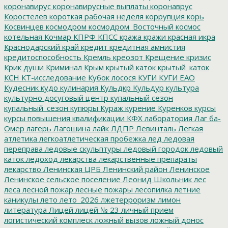
коронавирус
коронавирусные выплаты
коронаврус
Коростелев
короткая рабочая неделя
коррупция
корь
Косвинцев
космодром
космодром_Восточный
космос
котельная
Кочмар
КПРФ
КПСС
кража
кражи
красная икра
Краснодарский край
кредит
кредитная амнистия
кредитоспособность
Кремль
креозот
Крещение
кризис
Крик души
Криминал
Крым
крытый каток
крытый_каток
КСН
КТ-исследование
Кубок лосося
КУГИ
КУГИ ЕАО
Кудесник
кудо
кулинария
Кульдкр
Кульдур
культура
культурно досуговый центр
купальный сезон
купальный_сезон
купюры
Кураж
курение
Куренков
курсы
курсы повышения квалификации
КФХ
лаборатория
Лаг ба-
Омер
лагерь
Лагошина
лайк
ЛДПР
Левинталь
Легкая
атлетика
легкоатлетическая пробежка
лед
ледовая
переправа
ледовые скульптуры
ледовый городок
ледовый
каток
ледоход
лекарства
лекарственные препараты
лекарство
Ленинская ЦРБ
Ленинский район
Ленинское
Ленинское сельское поселение
Леонид Школьник
лес
леса
лесной пожар
лесные пожары
лесопилка
летние
каникулы
лето
лето_2026
лжетерроризм
лимон
литература
Лицей
лицей № 23
личный прием
логистический комплеск
ложный вызов
ложный донос