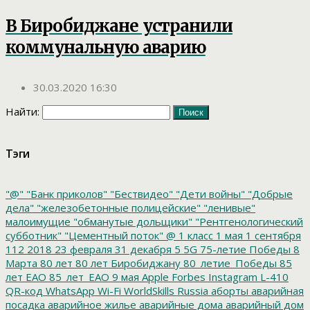
В Биробиджане устранили
коммунальную аварию
30.03.2020 16:30
Найти:
Тэги
"@"
"Банк приколов"
"Бествидео"
"Дети войны"
"Добрые
дела"
"железобетонные полицейские"
"ленивые"
малоимущие
"обманутые дольщики"
"Рентгенологический
субботник"
"Цементный поток"
@
1 класс
1 мая
1 сентября
112
2018
23 февраля
31 декабря
5
5G
75-летие Победы
8
Марта
80 лет
80 лет Биробиджану
80_летие_Победы
85
лет ЕАО
85_лет_ЕАО
9 мая
Apple
Forbes
Instagram
L-410
QR-код
WhatsApp
Wi-Fi
WorldSkills Russia
аборты
аварийная
посадка
аварийное жилье
аварийные дома
аварийный дом