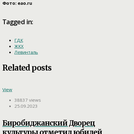
Фото: eao.ru
Tagged in:
ГДК
ЖКХ
Левинталь
Related posts
View
38837 views
25.09.2023
Биробиджанский Дворец
культуры отметил юбилей