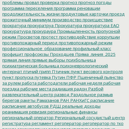
проблемы
провал
проверка
прогноз
прогноз погоды
программа переселения
программа реновации
продолжительность жизни
продуктовые карточки
проезд
прожиточный минимум
производство
происшествие
прократура
прокуратруа
Прокуратура
прокуратура ЕАО
прокуратуура
прокураура
Промышленность
пропускной
режим
Просветов
протест
противодействие коррупции
противопожарный период
противопожарный режим
профессиональное_образование
профильный класс
профицит
профсоюзы
Проходцев
Пряма_линия_2025
прямая линия
прямые выборы
психбольница
психиатрическая больница
психоневрологический
интернат
птичий грипп
Птичник
пункт весового контроля
пункт пропуска
путевка
Путин
ПФР
Пшеничный
пьянство
за рулем
работа
работодатели
рабочая неделя
рабочая
поездка
рабочие места
радиация
радон
Разбой
развлекательный центр
развод
Раздольное
размыв
берегов
ракеты
Рамазанов
РАН
РАНХиГС
расписание
расписание автобусов
РДШ
реальные доходы
реанимация
ревизия
региональные финансы
региональный оператор
Региональный сосудистый центр
регистратура
регламент
регоператор
регоператор по тко
режим самоизоляции
резиновая квартира
резиновые