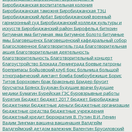
Биробиджанская воспитательная колония
Биробиджанская таможня
Биробиджанская ТЭЦ
Биробиджанский Арбат
Биробиджанский военный
гарнизонный суд
Биробиджанский колледж культуры и
искусств
Биробиджанский район
Бирофельд
биткоин
битумная яма
битумная_яма
битумное болото
битумные
ямы
Благовещенск
Благовещенский кафедральный собор
Благословенное
благотворитель года
благотворительная
акция
благотворительная деятельность
благотворительность
благотворительный концерт
благоустройство
Блокада Ленинграда
боевые патроны
боеприпасы
Бойцовский клуб
бокс
больница
большой
этнографический диктант
бомба
бомбоубежище
Борис
Титов
Борохович
брак
браконьер
Бридер
брусит
брусчатка
Брянск
Будукан
будущие врачи
будущие
медики
Бумагин
Бурейская ГЭС
буровзрывные работы
Бурятия
Бюджет
бюджет 2017
бюджет Биробиджана
бюджетники
бюджетные деньги
бюджетные организации
бюджетные средства
бюджетные учреждения
бюджетный кредит
бюрократия
В. Путин
В.И. Ленин
Вадим Зингман
вакцина
вакцинация
Валдгейм
Валдгеймский детдом
валежник
Валентин Брусиловский