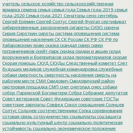
учитель
сельское хозяйство
сельскохозяйственная
ярмарка
семена
семья
семья года
Семья года-2019
семья
года-2020
Семья года-2021
Сенаторы
сено
сентябрь
Сергей Ерёмин
Сергей Солтус
Сергей Фургал
сертификат
сибиреязвенные захоронения
сигареты
СИЗО
сирена
Сирия
Сироткин
сироты
система оповещения
система
оповещения населения
СК
СК России
СК РФ
СК РФ по
Хабаровскому краю
сказка
скандал
сквер
сквер
пограничников
скейт-парк
скидка
скидки и акции
склад
вооружения и боеприпасов
склад пиломатериалов
скорая
Скорая помощь
СКУД
СКУДы
Следственный комитет
Слет
будущих медиков
служебная командировка
служебные
собаки
смертность
смертность населения
смерть на
рабочем месте
СМИ
Смидович
Смидовичский район
смотровая площадка
СМП
снег
снегопад
снюс
собаки
собор Парижской Богоматери
Собра
Собрание депутатов
Совет ветеранов
Совет Федерации
советские ГОСТы
советские зарплаты
Совфед
Сокол
сокращения
Солнцев
Солтус
Солцнев
соотечественники
Сопка
соревнования
сотовая связь
сотрудничество
соцвыплаты
соцзащита
социально-культурный центр
социально-политическая
устойчивость
социально-экономическое положение