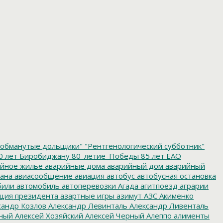
обманутые дольщики"
"Рентгенологический субботник"
0 лет Биробиджану
80_летие_Победы
85 лет ЕАО
йное жилье
аварийные дома
аварийный дом
аварийный
ана
авиасообщение
авиация
автобус
автобусная остановка
били
автомобиль
автоперевозки
Агада
агитпоезд
аграрии
ция президента
азартные игры
азимут
АЗС
Акименко
сандр Козлов
Александр Левинталь
Александр Ливенталь
ный
Алексей Хозяйский
Алексей Черный
Алеппо
алименты