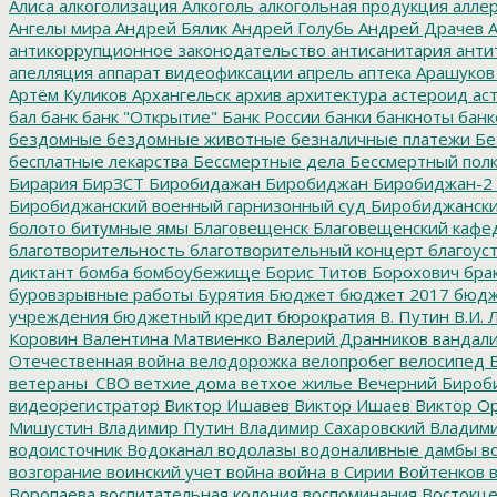
Алиса
алкоголизация
Алкоголь
алкогольная продукция
аллер
Ангелы мира
Андрей Бялик
Андрей Голубь
Андрей Драчев
А
антикоррупционное законодательство
антисанитария
анти
апелляция
аппарат видеофиксации
апрель
аптека
Арашуков
Артём Куликов
Архангельск
архив
архитектура
астероид
ас
бал
банк
банк "Открытие"
Банк России
банки
банкноты
банк
бездомные
бездомные животные
безналичные платежи
Бе
бесплатные лекарства
Бессмертные дела
Бессмертный пол
Бирария
БирЗСТ
Биробидажан
Биробиджан
Биробиджан-2
Биробиджанский военный гарнизонный суд
Биробиджанский
болото
битумные ямы
Благовещенск
Благовещенский кафе
благотворительность
благотворительный концерт
благоус
диктант
бомба
бомбоубежище
Борис Титов
Борохович
бра
буровзрывные работы
Бурятия
Бюджет
бюджет 2017
бюдж
учреждения
бюджетный кредит
бюрократия
В. Путин
В.И. 
Коровин
Валентина Матвиенко
Валерий Дранников
вандал
Отечественная война
велодорожка
велопробег
велосипед
В
ветераны_СВО
ветхие дома
ветхое жилье
Вечерний Бироб
видеорегистратор
Виктор Ишавев
Виктор Ишаев
Виктор О
Мишустин
Владимир Путин
Владимир Сахаровский
Владими
водоисточник
Водоканал
водолазы
водоналивные дамбы
во
возгорание
воинский учет
война
война в Сирии
Войтенков
в
Воропаева
воспитательная колония
воспоминания
Востокц