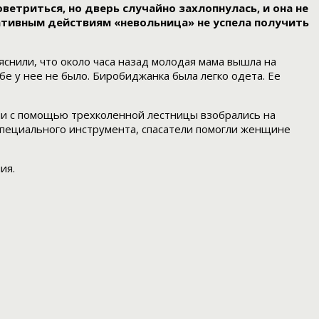
триться, но дверь случайно захлопнулась, и она не
ративным действиям «невольница» не успела получить
снили, что около часа назад молодая мама вышла на
бе у нее не было. Биробиджанка была легко одета. Ее
ии с помощью трехколенной лестницы взобрались на
специального инструмента, спасатели помогли женщине
ия.