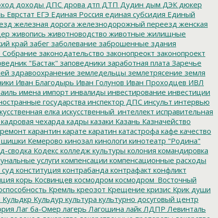
ход
доходы
ДПС
дрова
дтп
ДТП
Дудин
дым
ДЭК
дюкер
ть
Еврстат
ЕГЭ
Единая Россия
единая субсидия
Единый
езд
железная дорога
железнодорожный переезд
женская
дер
живопись
животноводство
животные
жилищные
ий край
забег
заболевание
заброшенные здания
 Собрание
законодательство
законопреокт
законопроект
ведник "Бастак"
заповедники
заработная плата
Заречье
лей
здравоохранение
земледельцы
землетрясение
земля
ники
Иван Благодырь
Иван Голунов
Иван Проходцев
ИВЛ
аиль
имена
импорт
инвалиды
инвестирование
инвестиции
остранные государства
инспектор ДПС
инсульт
интервью
кусственная елка
искусственный_интеллект
исправительная
кадровая чехарда
кадры
казаки
Казань
Казначейство
ремонт
карантин
карате
каратин
катастрофа
кафе
качество
 шишки
Кемерово
кинозал
кинологи
кинотеатр "Родина"
д-сводка
Кодекс
колледж культуры
колония
командировка
унальные услуги
компенсации
компенсационные расходы
 суд
конституция
контрабанда
контрафакт
конфликт
пция
корь
Косвинцев
космодром
космодром_Восточный
оспособность
Кремль
креозот
Крещение
кризис
Крик души
я
Кульдкр
Кульдур
культура
культурно досуговый центр
ория
Лаг ба-Омер
лагерь
Лагошина
лайк
ЛДПР
Левинталь