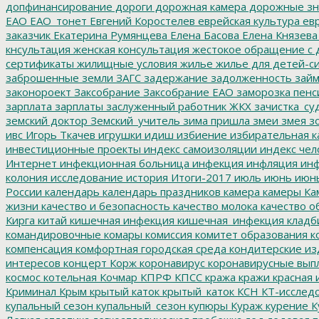
допфинансирование
дороги
дорожная камера
дорожные зн
ЕАО
ЕАО_тонет
Евгений Коростелев
еврейская культура
евр
заказчик
Екатерина Румянцева
Елена Басова
Елена Князева
кнсультация
женская консультация
жестокое обращение с 
сертификаты
жилищные условия
жилье
жилье для детей-с
заброшенные земли
ЗАГС
задержание
задолженность
зай
законороект
Заксобрание
Заксобрание ЕАО
заморозка пенс
зарплата
зарплаты
заслуженный работник ЖКХ
зачистка_су
земский доктор
Земский_учитель
зима пришла
змеи
змея
зо
ивс
Игорь Ткачев
игрушки
идиш
избиение
избирательная к
инвестиционные проекты
индекс самоизоляции
индекс чел
Интернет
инфекционная больница
инфекция
инфляция
инф
колония
исследование
история
Итоги-2017
июль
июнь
июн
России
календарь
календарь праздников
камера
камеры
Ка
жизни
качество и безопасность
качество молока
качество о
Кирга
китай
кишечная инфекция
кишечная_инфекция
кладб
командировочные
комары
комиссия
комитет образования
к
компенсация
комфортная городская среда
кондитерские из
интересов
концерт
Корж
коронавирус
коронавирусные вып
космос
котельная
Кочмар
КПРФ
КПСС
кража
кражи
красная 
Криминал
Крым
крытый каток
крытый_каток
КСН
КТ-исслед
купальный сезон
купальный_сезон
купюры
Кураж
курение
К