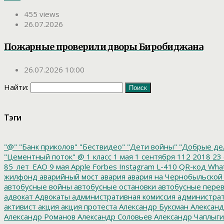
455 views
26.07.2026
Пожарные проверили дворы Биробиджана
26.07.2026 10:00
Найти:
Тэги
"@"
"Банк приколов"
"Бествидео"
"Дети войны"
"Добрые де
"Цементный поток"
@
1 класс
1 мая
1 сентября
112
2018
23 
85_лет_ЕАО
9 мая
Apple
Forbes
Instagram
L-410
QR-код
Wha
жилфонд
аварийный мост
авария
авария на Чернобыльской
автобусные войны
автобусные остановки
автобусные перев
адвокат
Адвокаты
административная комиссия
администрат
активист
акция
акция протеста
Александр Буксман
Александ
Александр Романов
Александр Соловьев
Александр Чаплыг