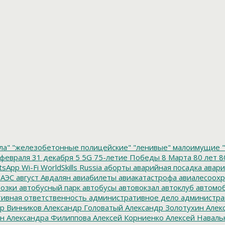
ла"
"железобетонные полицейские"
"ленивые" малоимущие
"
февраля
31 декабря
5
5G
75-летие Победы
8 Марта
80 лет
8
tsApp
Wi-Fi
WorldSkills Russia
аборты
аварийная посадка
авари
 АЭС
август
Авдалян
авиабилеты
авиакатастрофа
авиалесоохр
озки
автобусный парк
автобусы
автовокзал
автоклуб
автомо
ивная ответственность
административное дело
администра
р Винников
Александр Головатый
Александр Золотухин
Алек
ин
Александра Филиппова
Алексей Корниенко
Алексей Наваль