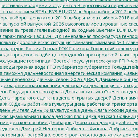
фестиваль молодежи и студентов
Всероссийская перепись н
а_с_населением
ВТБъ
ВУЗ
ВЦИОМ
выборы
выборы 2017
выбо
тора
выборы_депутатов_2019
выборы_мэра
выборы-2018
вы
и
выпускной
выпускной_2026
высококвалифицированные спе
вание
вытрезвители
выходной
выходные
Вьетнам
ВЭФ
ВЭФ
а
гараж
гаражи
Гаршин
ГДК
Генеральная прокуратура
генпро
новка
гидрологическая ситуация
гимназия
гимназия № 1
глав
а_народов_России
Гознак
ГОК
Голикова
Головатый
гололед
г
реда
городское кладбище
городской парк
городской пляж
гор
осслужащие
гостиница "Восток"
госуслуги
госхакупки
ГП "Фар
е воды
грязная вода
ГТО
губернатор
губернатор Гольдштей
я таможня
Дальневосточная энергетическая компания
Дальне
чные перевозки
дачный_сезон_2026
ДВЖД
Движение общес
декларационная компания
декларация
декларация о дохода
нь Государственного флага
День защитника Отечества
ден
ень народного единства
день открытых дверей
День памят
а ЖКХ
День работника культуры
день работника транспорта
день учителя
день физкультурника
День флага России
День
ская музыкальная школа
детская площадка
детская_больниц
ание
детское пособие
Джабаров
Джанхотов
дзюдо
диабет
ди
едведев
Дмитрий Нестеров
Доблесть_Хингана
Добрые люд
острои
долгострой
долевое строительство
должники
дом о