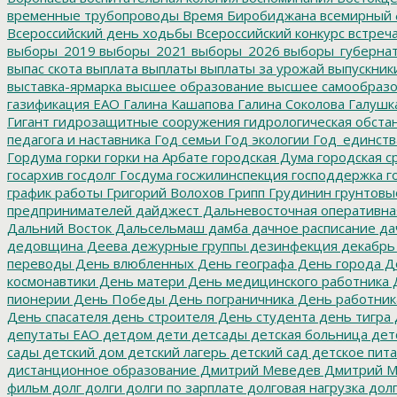
временные трубопроводы
Время Биробиджана
всемирный 
Всероссийский день ходьбы
Всероссийский конкурс
встреч
выборы_2019
выборы_2021
выборы_2026
выборы_губерна
выпас скота
выплата
выплаты
выплаты за урожай
выпускник
выставка-ярмарка
высшее образование
высшее самообразо
газификация ЕАО
Галина Кашапова
Галина Соколова
Галушк
Гигант
гидрозащитные сооружения
гидрологическая обста
педагога и наставника
Год семьи
Год экологии
Год_единств
Гордума
горки
горки на Арбате
городская Дума
городская с
госархив
госдолг
Госдума
госжилинспекция
господдержка
г
график работы
Григорий Волохов
Грипп
Грудинин
грунтовы
предпринимателей
дайджест
Дальневосточная оперативна
Дальний Восток
Дальсельмаш
дамба
дачное расписание
да
дедовщина
Деева
дежурные группы
дезинфекция
декабрь
переводы
День влюбленных
День географа
День города
Де
космонавтики
День матери
День медицинского работника
Д
пионерии
День Победы
День пограничника
День работник
День спасателя
день строителя
День студента
день тигра
депутаты ЕАО
детдом
дети
детсады
детская больница
дет
сады
детский дом
детский лагерь
детский сад
детское пит
дистанционное образование
Дмитрий Меведев
Дмитрий М
фильм
долг
долги
долги по зарплате
долговая нагрузка
долг