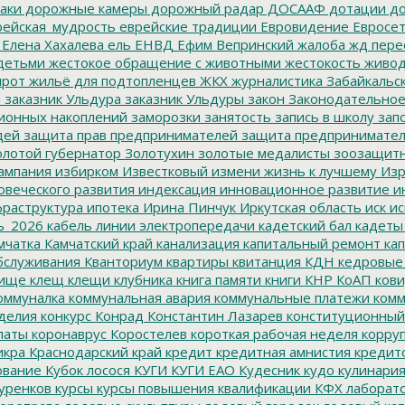
аки
дорожные камеры
дорожный радар
ДОСААФ
дотации
до
ейская_мудрость
еврейские традиции
Евровидение
Евросе
Елена Хахалева
ель
ЕНВД
Ефим Вепринский
жалоба
жд пере
детьми
жестокое обращение с животными
жестокость
живо
ирот
жильё для подтопленцев
ЖКХ
журналистика
Забайкальск
м
заказник Ульдура
заказник Ульдуры
закон
Законодательное
ионных накоплений
заморозки
занятость
запись в школу
запо
дей
защита прав предпринимателей
защита предпринимате
лотой губернатор
Золотухин
золотые медалисты
зоозащит
ампания
избирком
Известковый
измени жизнь к лучшему
Изр
овеческого развития
индексация
инновационное развитие
ин
раструктура
ипотека
Ирина Пинчук
Иркутская область
иск
ис
ь_2026
кабель линии электропередачи
кадетский бал
кадеты
мчатка
Камчатский край
канализация
капитальный ремонт
кап
бслуживания
Кванториум
квартиры
квитанция
КДН
кедровые
ище
клещ
клещи
клубника
книга памяти
книги
КНР
КоАП
кови
оммуналка
коммунальная авария
коммунальные платежи
комм
делия
конкурс
Конрад
Константин Лазарев
конституционный
латы
коронаврус
Коростелев
короткая рабочая неделя
корру
икра
Краснодарский край
кредит
кредитная амнистия
кредит
ование
Кубок лосося
КУГИ
КУГИ ЕАО
Кудесник
кудо
кулинари
уренков
курсы
курсы повышения квалификации
КФХ
лаборат