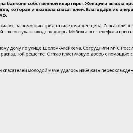
а балконе собственной квартиры. Женщина вышла прове
дка, которая и вызвала спасателей. Благодаря их опе
АО.
ратилась за помощью тридцатилетняя женщина. Спасатели выя
ей захлопнулась входная дверь. Мобильного телефона при се
жному дому по улице Шолом-Алейхема. Сотрудники МЧС Росс
ой распашной решетке. Отжав пластиковую дверь с помощью 
 спасателей молодой маме удалось избежать переохлажден