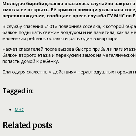
Молодая биробиджанка оказалась случайно закрыта н
смогла ее открыть. Её крики о помощи услышала сосе
переохлаждение, сообщает пресс-служба ГУ МЧС по Е
В службу спасения «101» позвонила соседка, к которой об
балкон подышать свежим воздухом и не заметила, как за н
маленький ребенок остался играть один в квартире.
Расчет спасателей после вызова быстро прибыл к пятиэта
балкон второго этажа и перекусили замок на металлическ
попасть домой к ребенку.
Благодаря слаженным действиям неравнодушных горожан и
Tagged in:
МЧС
Related posts