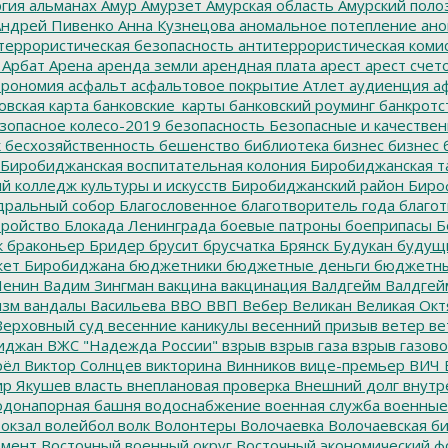
гия
альманах
Амур
Амурзет
Амурская область
Амурский поло
ндрей Пивенко
Анна Кузнецова
аномальное потепление
ано
террористическая безопасность
антитеррористическая коми
Арбат
Арена
аренда земли
арендная плата
арест
арест счет
трономия
асфальт
асфальтовое покрытие
Атлет
аудиенция
аф
овская карта
банковские_карты
банковский роуминг
банкротс
зопасное колесо-2019
безопасность
Безопасные и качестве
к
бесхозяйственность
бешенство
библиотека
бизнес
бизнес 
Биробиджанская воспитательная колония
Биробиджанская т
 колледж культуры и искусств
Биробиджанский район
Биро
дральный собор
Благословенное
благотворитель года
благот
тройство
Блокада Ленинграда
боевые патроны
боеприпасы
Б
к
браконьер
Бридер
брусит
брусчатка
Брянск
Будукан
будущи
ет Биробиджана
бюджетники
бюджетные деньги
бюджетны
Ленин
Вадим Зингман
вакцина
вакцинация
Валдгейм
Валдгей
изм
вандалы
Васильева
ВВО
ВВП
Вебер
Великан
Великая Окт
ерховный суд
весенние каникулы
весенний призыв
ветер
ве
иджан
ВЖС "Надежда России"
взрыв
взрыв газа
взрыв газово
рёл
Виктор Солнцев
викторина
Винников
вице-премьер
ВИЧ
р Якушев
власть
внеплановая проверка
Внешний долг
внутр
донапорная башня
водоснабжение
военная служба
военные
окзал
волейбол
волк
Волонтеры
Волочаевка
Волочаевская б
емент
Восточный военный округ
Восточный экономический ф