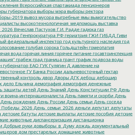
аселения
Всероссийская спартакиада пенсионеров
ры губернатора
выборы мэра
выборы ректора
боры-2019
вывоз мусора
выгребные ямы
вымогательство
циалисты
высокотехнологичная_медпомощь
выставка
_2026
Вячеслав Пастухов
Г.И. Радде
гадюка
газ
куратура
Генпрокуратура РФ
гериатрия
ГЖИ
ГИБДД
Гиви
ный федеральный инспектор
год культурного наследия
год
олосование
голубая сорока
Гольдштейн
гомеопатия
ячая вода
горячая линия
горячее питание
госавтоинспекция
мация"
грабеж
град
граница
грант
график подвоза воды
н
губернатор ЕАО
ГУК
Гулягин
Д
давление на
восточное ГУ Банка России
дальневосточный гектар
твенный контроль
двор
Дворы
ДГК
дебош
дебошир
х
дело Ельчина
демография
демогрфия
денежные
ь защиты детей
День Знаний
День Конституции РФ
День
и воина-интернационалиста
День памяти и скорби
День
День рождения
День России
День семьи
День соседа
_Победы_2026
День_семьи_2026
деньги
депутат
депутаты
а
детские батуты
детские выплаты
детские пособия
детские
кие животные
диспансеризация
дистанционка
и
Добрые руки
довыборы_в_Думу
дождь
документальный
фицеров
дом престарелых
домашние животные