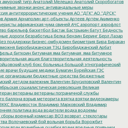
з
амурский тигр
Анатолий Мелешко
Анатолий Скоробогатов
нимные звонки
анонс
антивандальные меры
ссия
антитеррористические учения
АО "ДГК"
АО "ДРСК"
ов
Армия
Арнаполин
арт-объекты
Артеев
Артём Акименко
еристы
африканская чума свиней
АЧС
аэропорт
аэрофлот
тво
барельеф
баскетбол
Бастак
Бастрыкин
батут
Бедность
нные дороги
безработица
белка
бензин
Беринг
Берл Лазар
без поддержки
бизнес-омбудсмен
биометрия
Бира
Биракан
аможня
Биробиджанская ТЭЦ
Биробиджанский Арбат
фельд
биткоин
битумная яма
битумная_яма
битумное
ворительная акция
благотворительная деятельность
ойцовский клуб
бокс
больница
большой этнографический
е врачи
будущие медики
Бумагин
Бурейская ГЭС
е организации
бюджетные средства
бюджетные
мский детдом
валежник
Валентин Брусиловский
Валентин
ябрьская социалистическая революция
Великая
теран
ветераны
ветераны пограничной службы
го баллона
взрыв метеорита
взятка
взятки
видеокамеры
ВККС
Владивосток
Владимир Марковский
Владимир
енняя политика
вода
водители
водка
водоемы
 сборы
военный комиссар
ВОЗ
возврат_стеклотары
итва
Волочаевский бой
вольная борьба
Ворожбит
орум
врач
врачебные ошибки
врачи
вредные привычки