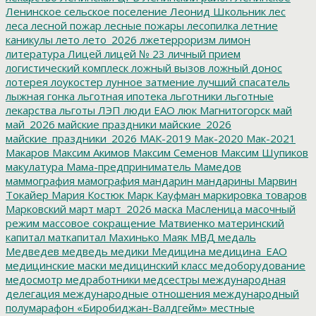
Ленинское сельское поселение
Леонид Школьник
лес
леса
лесной пожар
лесные пожары
лесопилка
летние
каникулы
лето
лето_2026
лжетерроризм
лимон
литература
Лицей
лицей № 23
личный прием
логистический комплеск
ложный вызов
ложный донос
лотерея
лоукостер
лунное затмение
лучший спасатель
лыжная гонка
льготная ипотека
льготники
льготные
лекарства
льготы
ЛЭП
люди ЕАО
люк
Магнитогорск
май
май_2026
майские праздники
майские_2026
майские_праздники_2026
МАК-2019
Мак-2020
Мак-2021
Макаров
Максим Акимов
Максим Семенов
Максим Шупиков
макулатура
Мама-предприниматель
Мамедов
маммография
мамография
мандарин
мандарины
Марвин
Токайер
Мария Костюк
Марк Кауфман
маркировка товаров
Марковский
март
март_2026
маска
Масленица
масочный
режим
массовое сокращение
Матвиенко
материнский
капитал
маткапитал
Махинько
Маяк
МВД
медаль
Медведев
медведь
медики
Медицина
медицина_ЕАО
медицинские маски
медицинский класс
медоборудование
медосмотр
медработники
медсестры
международная
делегация
международные отношения
международный
полумарафон «Биробиджан-Валдгейм»
местные