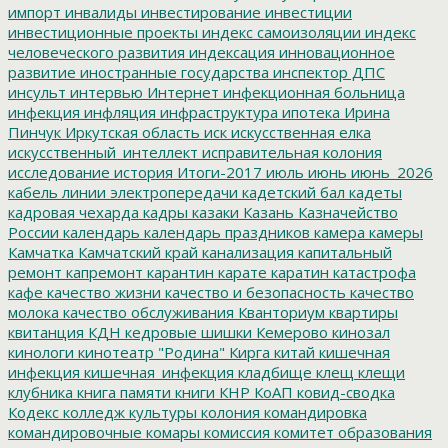
импорт
инвалиды
инвестирование
инвестиции
инвестиционные проекты
индекс самоизоляции
индекс
человеческого развития
индексация
инновационное
развитие
иностранные государства
инспектор ДПС
инсульт
интервью
Интернет
инфекционная больница
инфекция
инфляция
инфраструктура
ипотека
Ирина
Пинчук
Иркутская область
иск
искусственная елка
искусственный_интеллект
исправительная колония
исследование
история
Итоги-2017
июль
июнь
июнь_2026
кабель линии электропередачи
кадетский бал
кадеты
кадровая чехарда
кадры
казаки
Казань
Казначейство
России
календарь
календарь праздников
камера
камеры
Камчатка
Камчатский край
канализация
капитальный
ремонт
капремонт
карантин
карате
каратин
катастрофа
кафе
качество жизни
качество и безопасность
качество
молока
качество обслуживания
Кванториум
квартиры
квитанция
КДН
кедровые шишки
Кемерово
кинозал
кинологи
кинотеатр "Родина"
Кирга
китай
кишечная
инфекция
кишечная_инфекция
кладбище
клещ
клещи
клубника
книга памяти
книги
КНР
КоАП
ковид-сводка
Кодекс
колледж культуры
колония
командировка
командировочные
комары
комиссия
комитет образования