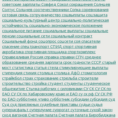
советские зарплаты
Совфед
Сокол
сокращения
Солнцев
Солтус
Солцнев
соотечественники
Сопка
соревнования
сотовая связь
сотрудничество
соцвыплаты
соцзащита
социально-культурный центр
социально-политическая
устойчивость
социально-экономическое положение
социальное питание
социальные выплаты
социальные
пенсии
социальные сети
социальный контракт
Социальный фонд
соцопрос
соцсети
соя
спасатели
спасение
спецтранспорт
СПИД
спорт
спортивная
акробатика
спортивная площадка
спорткомплекс
Справедливая Россия
справка
справки
СПЧ
среднее
образование
средняя зарплата
срок годности
СССР
старый
мост
статистика
статья
стела
стимулирующие выплаты
стипендия
стихия
столица
столица ДфО
стоматология
страйкбол
страх
страхование
стрельба
строители
строительство
стройка
студент
студенты
студенческое
общежитие
Стычка рабочих с силовиками
СУ СК
СУ СК по
ЕАО
СУ СК по Хабаровскому краю и ЕАО
су ск рф
СУ СК РФ
по ЕАО
субботнее чтиво
субботник
субсидии
субсидия
суд
Суд
суд присяжных
судебные приставы
судьи
судья
суперасфальт
суперлуние
суррогат
суточные
сухой закон
сход вагонов
Счетная палата
Счетная палата Биробиджана