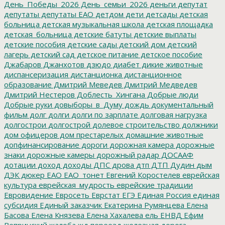
День_Победы_2026
День_семьи_2026
деньги
депутат
депутаты
депутаты ЕАО
детдом
дети
детсады
детская
больница
детская музыкальная школа
детская площадка
детская_больница
детские батуты
детские выплаты
детские пособия
детские сады
детский дом
детский
лагерь
детский сад
детское питание
детское пособие
Джабаров
Джанхотов
дзюдо
диабет
дикие животные
диспансеризация
дистанционка
дистанционное
образование
Дмитрий Меведев
Дмитрий Медведев
Дмитрий Нестеров
Доблесть_Хингана
Добрые люди
Добрые руки
довыборы_в_Думу
дождь
документальный
фильм
долг
долги
долги по зарплате
долговая нагрузка
долгострои
долгострой
долевое строительство
должники
дом офицеров
дом престарелых
домашние животные
допфинансирование
дороги
дорожная камера
дорожные
знаки
дорожные камеры
дорожный радар
ДОСААФ
дотации
доход
доходы
ДПС
дрова
дтп
ДТП
Дудин
дым
ДЭК
дюкер
ЕАО
ЕАО_тонет
Евгений Коростелев
еврейская
культура
еврейская_мудрость
еврейские традиции
Евровидение
Евросеть
Еврстат
ЕГЭ
Единая Россия
единая
субсидия
Единый заказчик
Екатерина Румянцева
Елена
Басова
Елена Князева
Елена Хахалева
ель
ЕНВД
Ефим
Вепринский
жалоба
жд переезд
железная дорога