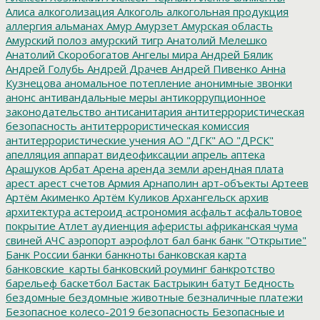
Алиса
алкоголизация
Алкоголь
алкогольная продукция
аллергия
альманах
Амур
Амурзет
Амурская область
Амурский полоз
амурский тигр
Анатолий Мелешко
Анатолий Скоробогатов
Ангелы мира
Андрей Бялик
Андрей Голубь
Андрей Драчев
Андрей Пивенко
Анна
Кузнецова
аномальное потепление
анонимные звонки
анонс
антивандальные меры
антикоррупционное
законодательство
антисанитария
антитеррористическая
безопасность
антитеррористическая комиссия
антитеррористические учения
АО "ДГК"
АО "ДРСК"
апелляция
аппарат видеофиксации
апрель
аптека
Арашуков
Арбат
Арена
аренда земли
арендная плата
арест
арест счетов
Армия
Арнаполин
арт-объекты
Артеев
Артём Акименко
Артём Куликов
Архангельск
архив
архитектура
астероид
астрономия
асфальт
асфальтовое
покрытие
Атлет
аудиенция
аферисты
африканская чума
свиней
АЧС
аэропорт
аэрофлот
бал
банк
банк "Открытие"
Банк России
банки
банкноты
банковская карта
банковские_карты
банковский роуминг
банкротство
барельеф
баскетбол
Бастак
Бастрыкин
батут
Бедность
бездомные
бездомные животные
безналичные платежи
Безопасное колесо-2019
безопасность
Безопасные и