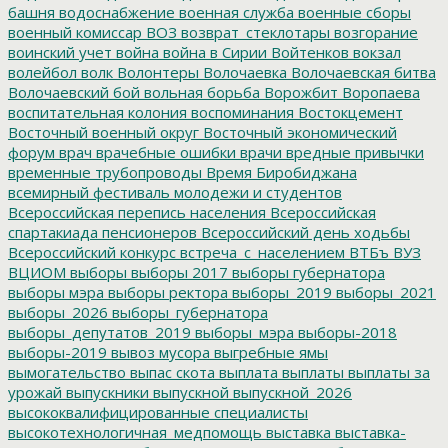
башня
водоснабжение
военная служба
военные сборы
военный комиссар
ВОЗ
возврат_стеклотары
возгорание
воинский учет
война
война в Сирии
Войтенков
вокзал
волейбол
волк
Волонтеры
Волочаевка
Волочаевская битва
Волочаевский бой
вольная борьба
Ворожбит
Воропаева
воспитательная колония
воспоминания
Востокцемент
Восточный военный округ
Восточный экономический
форум
врач
врачебные ошибки
врачи
вредные привычки
временные трубопроводы
Время Биробиджана
всемирный фестиваль молодежи и студентов
Всероссийская перепись населения
Всероссийская
спартакиада пенсионеров
Всероссийский день ходьбы
Всероссийский конкурс
встреча_с_населением
ВТБъ
ВУЗ
ВЦИОМ
выборы
выборы 2017
выборы губернатора
выборы мэра
выборы ректора
выборы_2019
выборы_2021
выборы_2026
выборы_губернатора
выборы_депутатов_2019
выборы_мэра
выборы-2018
выборы-2019
вывоз мусора
выгребные ямы
вымогательство
выпас скота
выплата
выплаты
выплаты за
урожай
выпускники
выпускной
выпускной_2026
высококвалифицированные специалисты
высокотехнологичная_медпомощь
выставка
выставка-