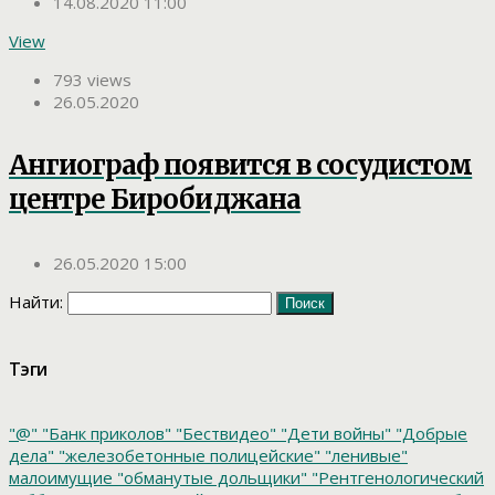
14.08.2020 11:00
View
793 views
26.05.2020
Ангиограф появится в сосудистом
центре Биробиджана
26.05.2020 15:00
Найти:
Тэги
"@"
"Банк приколов"
"Бествидео"
"Дети войны"
"Добрые
дела"
"железобетонные полицейские"
"ленивые"
малоимущие
"обманутые дольщики"
"Рентгенологический