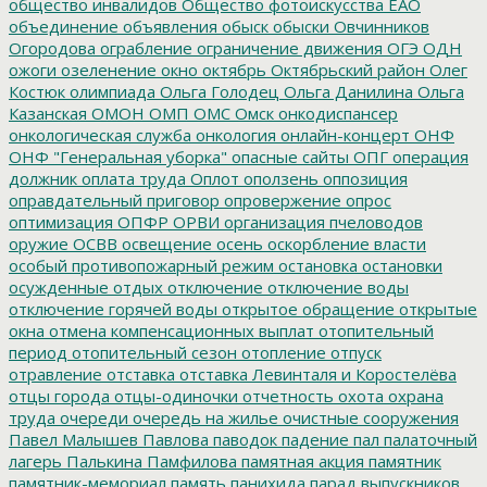
общество инвалидов
Общество фотоискусства ЕАО
объединение
объявления
обыск
обыски
Овчинников
Огородова
ограбление
ограничение движения
ОГЭ
ОДН
ожоги
озеленение
окно
октябрь
Октябрьский район
Олег
Костюк
олимпиада
Ольга Голодец
Ольга Данилина
Ольга
Казанская
ОМОН
ОМП
ОМС
Омск
онкодиспансер
онкологическая служба
онкология
онлайн-концерт
ОНФ
ОНФ "Генеральная уборка"
опасные сайты
ОПГ
операция
должник
оплата труда
Оплот
оползень
оппозиция
оправдательный приговор
опровержение
опрос
оптимизация
ОПФР
ОРВИ
организация пчеловодов
оружие
ОСВВ
освещение
осень
оскорбление власти
особый противопожарный режим
остановка
остановки
осужденные
отдых
отключение
отключение воды
отключение горячей воды
открытое обращение
открытые
окна
отмена компенсационных выплат
отопительный
период
отопительный сезон
отопление
отпуск
отравление
отставка
отставка Левинталя и Коростелёва
отцы города
отцы-одиночки
отчетность
охота
охрана
труда
очереди
очередь на жилье
очистные сооружения
Павел Малышев
Павлова
паводок
падение
пал
палаточный
лагерь
Палькина
Памфилова
памятная акция
памятник
памятник-мемориал
память
панихида
парад выпускников