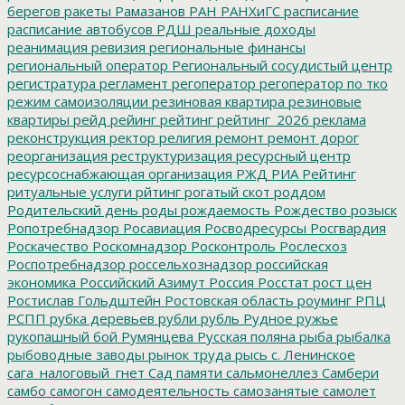
берегов
ракеты
Рамазанов
РАН
РАНХиГС
расписание
расписание автобусов
РДШ
реальные доходы
реанимация
ревизия
региональные финансы
региональный оператор
Региональный сосудистый центр
регистратура
регламент
регоператор
регоператор по тко
режим самоизоляции
резиновая квартира
резиновые
квартиры
рейд
рейинг
рейтинг
рейтинг_2026
реклама
реконструкция
ректор
религия
ремонт
ремонт дорог
реорганизация
реструктуризация
ресурсный центр
ресурсоснабжающая организация
РЖД
РИА Рейтинг
ритуальные услуги
рйтинг
рогатый скот
роддом
Родительский день
роды
рождаемость
Рождество
розыск
Ропотребнадзор
Росавиация
Росводресурсы
Росгвардия
Роскачество
Роскомнадзор
Росконтроль
Рослесхоз
Роспотребнадзор
россельхознадзор
российская
экономика
Российский Азимут
Россия
Росстат
рост цен
Ростислав Гольдштейн
Ростовская область
роуминг
РПЦ
РСПП
рубка деревьев
рубли
рубль
Рудное
ружье
рукопашный бой
Румянцева
Русская поляна
рыба
рыбалка
рыбоводные заводы
рынок труда
рысь
с. Ленинское
сага_налоговый_гнет
Сад памяти
сальмонеллез
Самбери
самбо
самогон
самодеятельность
самозанятые
самолет