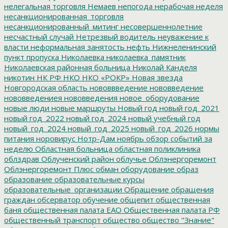
нелегальная торговля
Немаев
непогода
нерабочая неделя
несанкционированная_торговля
несанкционированный_митинг
несовершеннолетние
несчастный случай
Нетрезвый водитель
неуважение к
власти
неформальная занятость
нефть
Нижнеленинский
пункт пропуска
Николаевка
николаевка_памятник
Николаевская районная больница
Николай Канделя
никотин
НК РФ
НКО
НКО «РОКР»
Новая звезда
Новгородская область
нововвведение
нововведение
нововведениея
нововведения
новое_оборудование
новые люди
новые маршруты
Новый год
новый год_2021
новый год_2022
новый год_2024
новый учебный год
новый_год_2024
новый_год_2025
новый_год_2026
нормы
питания
норовирус
Нотр-Дам
ноябрь
обзор событий за
неделю
Областная больница
областная поликлиника
облздрав
Облученский район
облучье
Облэнергоремонт
Облэнергоремонт Плюс
обман
оборудование
образ
образование
образовательные курсы
образовательные_организации
Обращение
обращения
граждан
обсерватор
обучение
общепит
общественная
баня
общественная палата ЕАО
Общественная палата РФ
общественный транспорт
общество
общество "Знание"