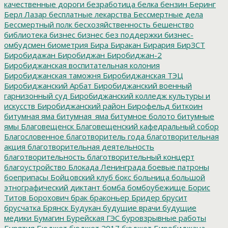
качественные дороги
безработица
белка
бензин
Беринг
Берл Лазар
бесплатные лекарства
Бессмертные дела
Бессмертный полк
бесхозяйственность
бешенство
библиотека
бизнес
бизнес без поддержки
бизнес-
омбудсмен
биометрия
Бира
Биракан
Бирария
БирЗСТ
Биробидажан
Биробиджан
Биробиджан-2
Биробиджанская воспитательная колония
Биробиджанская таможня
Биробиджанская ТЭЦ
Биробиджанский Арбат
Биробиджанский военный
гарнизонный суд
Биробиджанский колледж культуры и
искусств
Биробиджанский район
Бирофельд
биткоин
битумная яма
битумная_яма
битумное болото
битумные
ямы
Благовещенск
Благовещенский кафедральный собор
Благословенное
благотворитель года
благотворительная
акция
благотворительная деятельность
благотворительность
благотворительный концерт
благоустройство
Блокада Ленинграда
боевые патроны
боеприпасы
Бойцовский клуб
бокс
больница
большой
этнографический диктант
бомба
бомбоубежище
Борис
Титов
Борохович
брак
браконьер
Бридер
брусит
брусчатка
Брянск
Будукан
будущие врачи
будущие
медики
Бумагин
Бурейская ГЭС
буровзрывные работы
Бурятия
Бюджет
бюджет 2017
бюджет Биробиджана