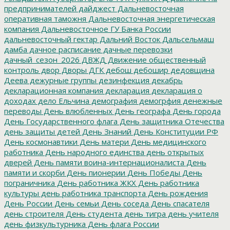
предпринимателей
дайджест
Дальневосточная
оперативная таможня
Дальневосточная энергетическая
компания
Дальневосточное ГУ Банка России
дальневосточный гектар
Дальний Восток
Дальсельмаш
дамба
дачное расписание
дачные перевозки
дачный_сезон_2026
ДВЖД
Движение общественный
контроль
двор
Дворы
ДГК
дебош
дебошир
дедовщина
Деева
дежурные группы
дезинфекция
декабрь
декларационная компания
декларация
декларация о
доходах
дело Ельчина
демография
демогрфия
денежные
переводы
День влюбленных
День географа
День города
День Государственного флага
День защитника Отечества
день защиты детей
День Знаний
День Конституции РФ
День космонавтики
День матери
День медицинского
работника
День народного единства
день открытых
дверей
День памяти воина-интернационалиста
День
памяти и скорби
День пионерии
День Победы
День
пограничника
День работника ЖКХ
День работника
культуры
день работника транспорта
День рождения
День России
День семьи
День соседа
День спасателя
день строителя
День студента
день тигра
день учителя
день физкультурника
День флага России