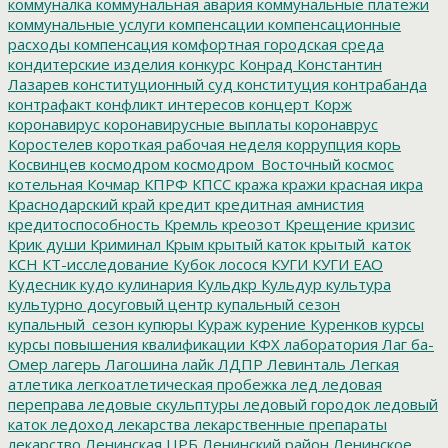
коммуналка
коммунальная авария
коммунальные платежи
коммунальные услуги
компенсации
компенсационные
расходы
компенсация
комфортная городская среда
кондитерские изделия
конкурс
Конрад
Константин
Лазарев
конституционный суд
конституция
контрабанда
контрафакт
конфликт интересов
концерт
Корж
коронавирус
коронавирусные выплаты
коронаврус
Коростелев
короткая рабочая неделя
коррупция
корь
Косвинцев
космодром
космодром_Восточный
космос
котельная
Кочмар
КПРФ
КПСС
кража
кражи
красная икра
Краснодарский край
кредит
кредитная амнистия
кредитоспособность
Кремль
креозот
Крещение
кризис
Крик души
Криминал
Крым
крытый каток
крытый_каток
КСН
КТ-исследование
Кубок лосося
КУГИ
КУГИ ЕАО
Кудесник
кудо
кулинария
Кульдкр
Кульдур
культура
культурно досуговый центр
купальный сезон
купальный_сезон
купюры
Кураж
курение
Куренков
курсы
курсы повышения квалификации
КФХ
лаборатория
Лаг ба-
Омер
лагерь
Лагошина
лайк
ЛДПР
Левинталь
Легкая
атлетика
легкоатлетическая пробежка
лед
ледовая
переправа
ледовые скульптуры
ледовый городок
ледовый
каток
ледоход
лекарства
лекарственные препараты
лекарство
Ленинская ЦРБ
Ленинский район
Ленинское