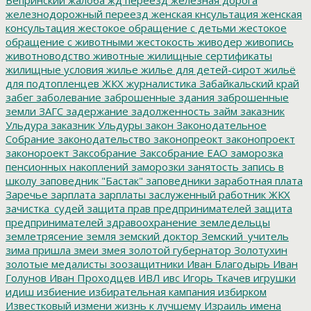
железнодорожный переезд
женская кнсультация
женская
консультация
жестокое обращение с детьми
жестокое
обращение с животными
жестокость
живодер
живопись
животноводство
животные
жилищные сертификаты
жилищные условия
жилье
жилье для детей-сирот
жильё
для подтопленцев
ЖКХ
журналистика
Забайкальский край
забег
заболевание
заброшенные здания
заброшенные
земли
ЗАГС
задержание
задолженность
займ
заказник
Ульдура
заказник Ульдуры
закон
Законодательное
Собрание
законодательство
законопреокт
законопроект
законороект
Заксобрание
Заксобрание ЕАО
заморозка
пенсионных накоплений
заморозки
занятость
запись в
школу
заповедник "Бастак"
заповедники
заработная плата
Заречье
зарплата
зарплаты
заслуженный работник ЖКХ
зачистка_судей
защита прав предпринимателей
защита
предпринимателей
здравоохранение
земледельцы
землетрясение
земля
земский доктор
Земский_учитель
зима пришла
змеи
змея
золотой губернатор
Золотухин
золотые медалисты
зоозащитники
Иван Благодырь
Иван
Голунов
Иван Проходцев
ИВЛ
ивс
Игорь Ткачев
игрушки
идиш
избиение
избирательная кампания
избирком
Известковый
измени жизнь к лучшему
Израиль
имена