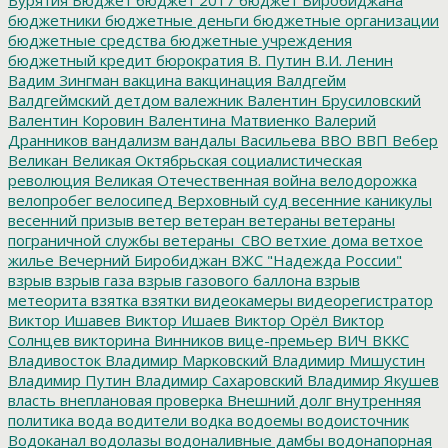
бюджетники
бюджетные деньги
бюджетные организации
бюджетные средства
бюджетные учреждения
бюджетный кредит
бюрократия
В. Путин
В.И. Ленин
Вадим Зингман
вакцина
вакцинация
Валдгейм
Валдгеймский детдом
валежник
Валентин Брусиловский
Валентин Коровин
Валентина Матвиенко
Валерий
Дранников
вандализм
вандалы
Васильева
ВВО
ВВП
Вебер
Великан
Великая Октябрьская социалистическая
революция
Великая Отечественная война
велодорожка
велопробег
велосипед
Верховный суд
весенние каникулы
весенний призыв
ветер
ветеран
ветераны
ветераны
пограничной службы
ветераны_СВО
ветхие дома
ветхое
жилье
Вечерний Биробиджан
ВЖС "Надежда России"
взрыв
взрыв газа
взрыв газового баллона
взрыв
метеорита
взятка
взятки
видеокамеры
видеорегистратор
Виктор Ишавев
Виктор Ишаев
Виктор Орёл
Виктор
Солнцев
викторина
Винников
вице-премьер
ВИЧ
ВККС
Владивосток
Владимир Марковский
Владимир Мишустин
Владимир Путин
Владимир Сахаровский
Владимир Якушев
власть
внеплановая проверка
Внешний долг
внутренняя
политика
вода
водители
водка
водоемы
водоисточник
Водоканал
водолазы
водоналивные дамбы
водонапорная