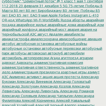
субботник"
"Цементный поток"
@
1 класс
1 мая
1 сентября
112
2018
23 февраля
31 декабря
5
5G
75-летие Победы
8
Марта
80 лет
80 лет Биробиджану
80_летие_Победы
85
лет ЕАО
85_лет_ЕАО
9 мая
Apple
Forbes
Instagram
L-410
QR-код
WhatsApp
Wi-Fi
WorldSkills Russia
аборты
аварийная
посадка
аварийное жилье
аварийные дома
аварийный дом
аварийный жилфонд
аварийный мост
авария
авария на
Чернобыльской АЭС
август
Авдалян
авиабилеты
авиакатастрофа
авиалесоохрана
авиасообщение
авиация
автобус
автобусная остановка
автобусные войны
автобусные остановки
автобусные перевозки
автобусный
парк
автобусы
автовокзал
автоклуб
автомобили
автомобиль
автоперевозки
Агада
агитпоезд
аграрии
адвокат
Адвокаты
административная комиссия
административная ответственность
административное
дело
администрация президента
азартные игры
азимут
АЗС
Акименко
активист
акция
акция протеста
Александр
Буксман
Александр Винников
Александр Головатый
Александр Золотухин
Александр Козлов
Александр
Левинталь
Александр Ливенталь
Александр Романов
Александр Соловьев
Александр Чаплыгин
Александра
Филиппова
Алексей Корниенко
Алексей Навальный
Алексей Хозяйский
Алексей Черный
Алеппо
алименты