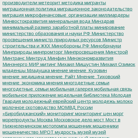
производители
метеорит
методика
мигранты
миграционная политика
миграционное законодательство
миграция
микрофинансовые_организации
миллиардеры
Минвостокразвития
минеральная вода
Минздрав
минимальный размер заработной платы
минирование
министерство образования и науки РФ
Министерство
просвещения
министр природных ресурсов
Министр
строительства и ЖКХ
Минобороны РФ
Минобрнауки
Минприроды
минпромторг
Минпросвещения
Минстрой
Минтранс
Минтруд
Минфин
Минэкономразвития
Минэнерго
МИР
митинг
Михаил Мишустин
Михаил Озимок
младенцы
Младушка
мнение
мнение_Кузовин
мнение_медицина
мнение_Райт
Мнение_Тиховский
мнение_экономика
мнения
многодетные семьи
многодетные_семьи
мобильная галерея
мобильная связь
мобильное приложение
модельная библиотека
Молодая
Гвардия
молодежный еврейский центр
молодежь
молоко
молочное скотоводство
МОМВД России
«Биробиджанский»
мониторинг
мониторинг цен
морг
морепродукты
Москва
Московское дело
мост
Мост в
Нижнеленинском
мотопомпа
мошенник
мошенники
мошенничество
МРОТ
мудрость
музей
музей
современного искусства
музыкальный спектакль