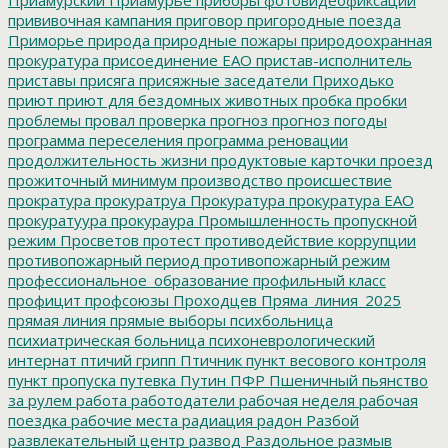
прививочная кампания
приговор
пригородные поезда
Приморье
природа
природные пожары
природоохранная
прокуратура
присоединение ЕАО
пристав-исполнитель
приставы
присяга
присяжные заседатели
Приходько
приют
приют для бездомных животных
пробка
пробки
проблемы
провал
проверка
прогноз
прогноз погоды
программа переселения
программа реновации
продолжительность жизни
продуктовые карточки
проезд
прожиточный минимум
производство
происшествие
прократура
прокуратруа
Прокуратура
прокуратура ЕАО
прокуратуура
прокураура
Промышленность
пропускной
режим
Просветов
протест
противодействие коррупции
противопожарный период
противопожарный режим
профессиональное_образование
профильный класс
профицит
профсоюзы
Проходцев
Пряма_линия_2025
прямая линия
прямые выборы
психбольница
психиатрическая больница
психоневрологический
интернат
птичий грипп
Птичник
пункт весового контроля
пункт пропуска
путевка
Путин
ПФР
Пшеничный
пьянство
за рулем
работа
работодатели
рабочая неделя
рабочая
поездка
рабочие места
радиация
радон
Разбой
развлекательный центр
развод
Раздольное
размыв