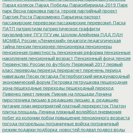
Парад колясок
Парад Победы
Парасибириада-2019
Парк
парк Весна
парковка
парта_героев
партийный проект
Партия Роста
Пархоменко
Парыгина
паспорт
пассажирские перевозки
пассажирские перевозки\
Пасха
ПАТП
патриотизм
патриотическое граффити
пауэрлифтинг
ПГУ
ПГУ им. Шолом-Алейхема
ПДД
ПДН
МОМВД России «Ленинский»
педагоги
педагогическая
тайна
пенсии
пенсионер
пенсионерка
пенсионеры
пенсионная грамотность
пенсионная реформа
пенсионные
накопления
пенсионный возраст
Пенсионный фонд
пенсия
Первенство России по футболу
Первомай 2017
первый
класс
переводы
переезд
перерасчет
перечень
период
навигации
Песах
петарда
Петербургский международный
экономический форум
Петровка
петрушкова
пешеходная
зона
пешеходные переходы
пешеходный переход
Пивенко
пикет
пикник
Пикник на площади Ленина
пиротехника
письмо в редакцию
письмо_в_редакцию
питание
план мероприятий
платный перекресток
Платон
плитка
площадь Ленина
пляжный волейбол
пневмония
побег из колонии
побои
повышение пенсионного возраста
погода
погорельцы
пограничные войска
пограничный
режим
подарки
подборка_новостей
подвал
подвоз воды