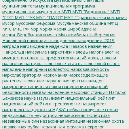
муниципалитеты
муниципальная программа
муниципальное имущество
МУП
МУП "Водоканал"
МУП
"ГТС"
МУП "ГУК
МУП "ПАТП"
МУП "Транспортная компания
мусор
мусорная реформа
Мусульманская община
МФЦ
МЧС
МЧС РФ
мэр
мэрия
мэрия Биробиджана
мэрия_Биробиджана
мясо
Мясокомбинат
набережная
Навальный
навигация
наводнение
наводнение_2019
награда
награждение
надежда
Назаров
назначения
Найфельд
наказание
накркотики
наледь
налог
налог на
имущество
налог на профессиональный доход
налоги
налоговая нагрузка
налоговые_льготы
налоговый вычет
нападение
напорный коллектор
наркозависимость
нарколаборатория
наркомания
наркосодержащие
растения
наркотики
нарушение прав инвалидов
нарушение тишины и покоя
нарушения пожарной
безопасности
насвай
население
насосная станция
Наталья
Баженова
наука
Наум Ливант
национальный рейтинг
национальный рейтинг тревожности
наципроект
нацпроект
нацпроекты
НДФЛ
неблагополучные семьи
недвижимость
недострои
независимая экспертиза
независимые сми
незаконная миграция
незаконная охота
незаконная рубка
незаконная_реклама
некролог