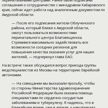
перинатальными центрами. Ранее были подписаны
соглашения о сотрудничестве с минздравом Хабаровского
края, сейчас идет работа над аналогичным документом по
Амурской области.
— После его подписания жители Облученского
района, который ближе к Амурской области,
смогут пользоваться возможностями
перинатального центра Благовещенска.
Стремимся максимально задействовать все
возможности соседних регионов для
повышения качества оказания услуг для наших
жителей, — подчеркнул глава ЕАО.
На встрече также обсуждался вопрос приезда группы
медспециалистов из Москвы на территорию Еврейской
автономии.
— На совещании мы высказали просьбу, чтобы
со стороны Министерства здравоохранения
Российской Федерации была оказана помощь
специалистами по сердечно-сосудистым
заболеваниям и туберкулезу. Я надеюсь, что в
ближайшее время, уже в апреле, к нам приедет