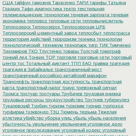
США
тайфун
таможня
Тарасенко
ТАРИ
тарифы
Татьяна
Гладких
Тафи-диагностика
театр
текстильная
телемедицинские технологии
теневая зарплата
теневая
экономика
тепловоз
тепловые сети
тепловычислитель
Теплоозерск
Теплоозёрск
Теплоозёрская ЦРБ
Теплоозерский цементный завод
теплосбыт
теплотрасса
территория действий
терроризм
техника
технологии
технологический_техникум
технопарк
тигр
ТИК
Тимченко
Тихомиров
ТКО
Тлустенко
товары
Толстой
томограф
тонкий лед
Тонких
ТОР
торговля
торговые сети
торговый
центр
тос
Тотальный диктант
ТПП ЕАО
травма
трагедия
трагедия в Забайкалье
трансграничный мост
трансграничный российско-китайский марафон
Транснефть
транспортная доступность
транспортная
карта
транспортный налог
траур
тревожный сигнал
Тромса
тротуар
тротуары
Трубачев
трудовая книжка
трудовые ресурсы
трудоустройство
Трутнев
туберкулез
Тукалевский
Турбин
туризм
туризмм
турнир
турпоход
турфирма
тхэквондо
ТЭЦ
Тюмень
тюрьма
Тяжелая
атлетика
убийство
уборка улиц
убыль
убыль населения
убыточность
увольнение
увольнения
уголовное дело
уголовное преследование
уголовный кодекс
уголовный
розыск
уголоное дело
уголь
угон
угон автомобиля
удача