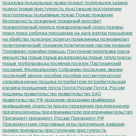
подделка
поддельные права
поджог
подпольное казино
подростковая преступность
подстанция
подтопление
подтопленцы
подъемные
пожар
Пожар
пожарная
безопасность
пожарные
пожарный кроссфит
пожароопасный период
пожароопасный сезон
пожары
поиск
поиск ребенка
покушение на дачу взятки
покушение
на убийство
полезное
полигон
поликлиника
полиомиелит
политехнический техникум
политические партии
полиция
Половинко
помойки
помощь
Понтонная переправа
порча
имущества
порыв
порыв водопровода
порыв теплотрассы
порыв трубопровода
посевная
поселок Партизанский
послание Федеральному Собранию
последние звонки
последний звонок
пособие
пособия
постинтернатное
сопровождение
посылка
потребители
потребительская
корзина
похищение
почта
Почта России
Почта_России
пошлины
правительство
правительство ЕАО
правительство РФ
праздник
праздники
праймериз
превышение скорости
предостережение
предпенсионер
предпенсионеры
предприниматели
предпринимательство
Президент
президент России
Президент РФ
Президентские спортивные игры
презумпция доверия
премия
препараты
преступление
преступность
Приамурский
Приамурье
приборы фотовидеофиксации