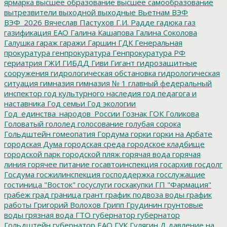
ярмарка
высшее образование
высшее самообразование
вытрезвители
выходной
выходные
Вьетнам
ВЭФ
ВЭФ_2026
Вячеслав Пастухов
Г.И. Радде
гадюка
газ
газификация ЕАО
Галина Кашапова
Галина Соколова
Галушка
гараж
гаражи
Гаршин
ГДК
Генеральная
прокуратура
генпрокуратура
Генпрокуратура РФ
гериатрия
ГЖИ
ГИБДД
Гиви
Гигант
гидрозащитные
сооружения
гидрологическая обстановка
гидрологическая
ситуация
гимназия
гимназия № 1
главный федеральный
инспектор
год культурного наследия
год педагога и
наставника
Год семьи
Год экологии
Год_единства_народов_России
Гознак
ГОК
Голикова
Головатый
гололед
голосование
голубая сорока
Гольдштейн
гомеопатия
Гордума
горки
горки на Арбате
городская Дума
городская среда
городское кладбище
городской парк
городской пляж
горячая вода
горячая
линия
горячее питание
госавтоинспекция
госархив
госдолг
Госдума
госжилинспекция
господдержка
госслужащие
гостиница "Восток"
госуслуги
госхакупки
ГП "Фармация"
грабеж
град
граница
грант
график подвоза воды
график
работы
Григорий Волохов
Грипп
Грудинин
грунтовые
воды
грязная вода
ГТО
губернатор
губернатор
Гольдштейн
губернатор ЕАО
ГУК
Гулягин
Д
давление на