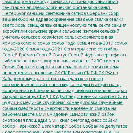
самооборона
самосуд
санавиация
санация
санитария
санитарно-эпидемиологическая обстанвока
Санкт-
Петербург
санкции
сантехника
сатира
Сбербанк
сбор
вещей
сбор на здравоохранение
свадьба
свалка
свалки
светофоры
свищ
связь
священнослужитель
секта
секция
акробатики
сельские врачи
сельские жители
сельский
учитель
сельское хозяйство
сельскохозяйственная
ярмарка
семена
семья
семья года
Семья года-2019
семья
года-2020
Семья года-2021
Сенаторы
сено
сентябрь
Сергей Ерёмин
Сергей Солтус
Сергей Фургал
сертификат
сибиреязвенные захоронения
сигареты
СИЗО
сирена
Сирия
Сироткин
сироты
система оповещения
система
оповещения населения
СК
СК России
СК РФ
СК РФ по
Хабаровскому краю
сказка
скандал
сквер
сквер
пограничников
скейт-парк
скидка
скидки и акции
склад
вооружения и боеприпасов
склад пиломатериалов
скорая
Скорая помощь
СКУД
СКУДы
Следственный комитет
Слет
будущих медиков
служебная командировка
служебные
собаки
смертность
смертность населения
смерть на
рабочем месте
СМИ
Смидович
Смидовичский район
смотровая площадка
СМП
снег
снегопад
снюс
собаки
собор Парижской Богоматери
Собра
Собрание депутатов
Совет ветеранов
Совет Федерации
советские ГОСТы