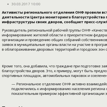
30.03.2017 10:00
Активисты регионального отделения ОНФ провели вст
деятельности Центра мониторинга благоустройства 
инфраструктуры своих дворов, сообщает пресс-служб
Руководитель региональной рабочей группы ОНФ «Качеств
информирование жителей области о приоритетном федерал
организации и проведению общих собраний собственников
заявок в муниципальные органы власти на участие в прогр
в облагораживании дворовых территорий и городских зон 
Кроме того, она добавила, что граждане при подготовке з
благоустройства дворов. Это, к примеру, могут быть пред
спортивных площадок, автомобильных парковок и озелене
— Региональное отделение ОНФ активно взаимодейст
подключились к информированию населения региона о
показательным примером эффективной организации э