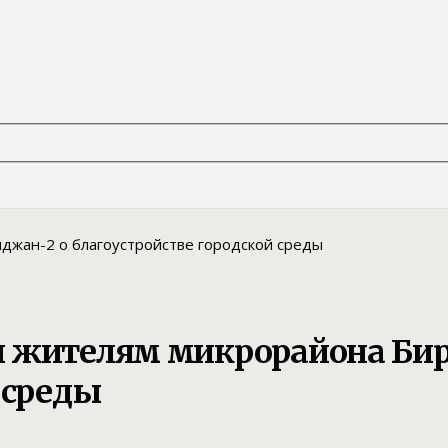
и жителям микрорайона Би
 среды