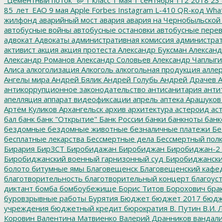
85_лет_ЕАО
9 мая
Apple
Forbes
Instagram
L-410
QR-код
Wha
жилфонд
аварийный мост
авария
авария на Чернобыльской
автобусные войны
автобусные остановки
автобусные перев
адвокат
Адвокаты
административная комиссия
администрат
активист
акция
акция протеста
Александр Буксман
Александ
Александр Романов
Александр Соловьев
Александр Чаплыг
Алиса
алкоголизация
Алкоголь
алкогольная продукция
аллер
Ангелы мира
Андрей Бялик
Андрей Голубь
Андрей Драчев
А
антикоррупционное законодательство
антисанитария
анти
апелляция
аппарат видеофиксации
апрель
аптека
Арашуков
Артём Куликов
Архангельск
архив
архитектура
астероид
ас
бал
банк
банк "Открытие"
Банк России
банки
банкноты
банк
бездомные
бездомные животные
безналичные платежи
Бе
бесплатные лекарства
Бессмертные дела
Бессмертный пол
Бирария
БирЗСТ
Биробидажан
Биробиджан
Биробиджан-2
Биробиджанский военный гарнизонный суд
Биробиджанский
болото
битумные ямы
Благовещенск
Благовещенский кафе
благотворительность
благотворительный концерт
благоус
диктант
бомба
бомбоубежище
Борис Титов
Борохович
бра
буровзрывные работы
Бурятия
Бюджет
бюджет 2017
бюдж
учреждения
бюджетный кредит
бюрократия
В. Путин
В.И. 
Коровин
Валентина Матвиенко
Валерий Дранников
вандал