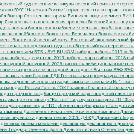
ерховный суд
весенние каникулы
весенний призыв
ветер
ве
иджан
ВЖС "Надежда России"
взрыв
взрыв газа
взрыв газово
рёл
Виктор Солнцев
викторина
Винников
вице-премьер
ВИЧ
р Якушев
власть
внеплановая проверка
Внешний долг
внутр
донапорная башня
водоснабжение
военная служба
военные
окзал
волейбол
волк
Волонтеры
Волочаевка
Волочаевская б
емент
Восточный военный округ
Восточный экономический ф
фестиваль молодежи и студентов
Всероссийская перепись н
а_с_населением
ВТБъ
ВУЗ
ВЦИОМ
выборы
выборы 2017
выбо
тора
выборы_депутатов_2019
выборы_мэра
выборы-2018
вы
и
выпускной
выпускной_2026
высококвалифицированные спе
вание
вытрезвители
выходной
выходные
Вьетнам
ВЭФ
ВЭФ
а
гараж
гаражи
Гаршин
ГДК
Генеральная прокуратура
генпро
новка
гидрологическая ситуация
гимназия
гимназия № 1
глав
а_народов_России
Гознак
ГОК
Голикова
Головатый
гололед
г
реда
городское кладбище
городской парк
городской пляж
гор
осслужащие
гостиница "Восток"
госуслуги
госхакупки
ГП "Фар
е воды
грязная вода
ГТО
губернатор
губернатор Гольдштей
я таможня
Дальневосточная энергетическая компания
Дальне
чные перевозки
дачный_сезон_2026
ДВЖД
Движение общес
декларационная компания
декларация
декларация о дохода
нь Государственного флага
День защитника Отечества
ден