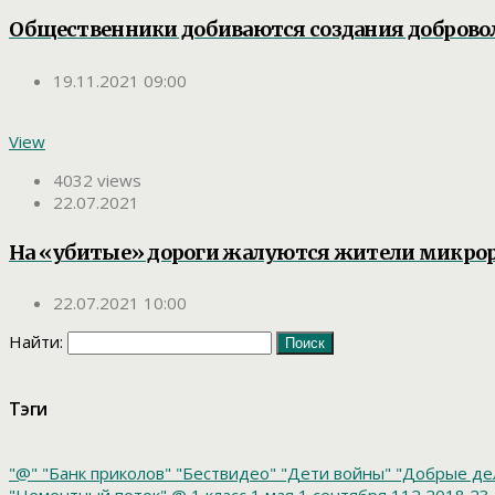
Общественники добиваются создания доброво
19.11.2021 09:00
View
4032 views
22.07.2021
На «убитые» дороги жалуются жители микро
22.07.2021 10:00
Найти:
Тэги
"@"
"Банк приколов"
"Бествидео"
"Дети войны"
"Добрые де
"Цементный поток"
@
1 класс
1 мая
1 сентября
112
2018
23 