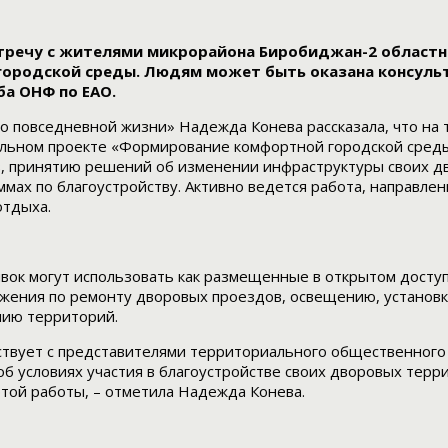
речу с жителями микрорайона Биробиджан-2 областног
городской среды. Людям может быть оказана консуль
а ОНФ по ЕАО.
о повседневной жизни» Надежда Конева рассказала, что на
ьном проекте «Формирование комфортной городской среды»
, принятию решений об изменении инфраструктуры своих д
аммах по благоустройству. Активно ведется работа, направл
отдыха.
аявок могут использовать как размещенные в открытом досту
ложения по ремонту дворовых проездов, освещению, установк
нию территорий.
вует с представителями территориального общественного с
б условиях участия в благоустройстве своих дворовых тер
той работы, – отметила Надежда Конева.