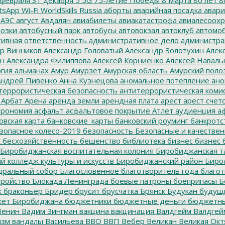
tsApp
Wi-Fi
WorldSkills Russia
аборты
аварийная посадка
авари
 АЭС
август
Авдалян
авиабилеты
авиакатастрофа
авиалесоохр
озки
автобусный парк
автобусы
автовокзал
автоклуб
автомо
ивная ответственность
административное дело
администра
р Винников
Александр Головатый
Александр Золотухин
Алек
ин
Александра Филиппова
Алексей Корниенко
Алексей Наваль
гия
альманах
Амур
Амурзет
Амурская область
Амурский поло
ндрей Пивенко
Анна Кузнецова
аномальное потепление
ано
террористическая безопасность
антитеррористическая коми
Арбат
Арена
аренда земли
арендная плата
арест
арест счет
трономия
асфальт
асфальтовое покрытие
Атлет
аудиенция
аф
овская карта
банковские_карты
банковский роуминг
банкротс
зопасное колесо-2019
безопасность
Безопасные и качестве
к
бесхозяйственность
бешенство
библиотека
бизнес
бизнес 
Биробиджанская воспитательная колония
Биробиджанская т
 колледж культуры и искусств
Биробиджанский район
Биро
дральный собор
Благословенное
благотворитель года
благот
тройство
Блокада Ленинграда
боевые патроны
боеприпасы
Б
к
браконьер
Бридер
брусит
брусчатка
Брянск
Будукан
будущи
ет Биробиджана
бюджетники
бюджетные деньги
бюджетны
Ленин
Вадим Зингман
вакцина
вакцинация
Валдгейм
Валдгей
изм
вандалы
Васильева
ВВО
ВВП
Вебер
Великан
Великая Окт