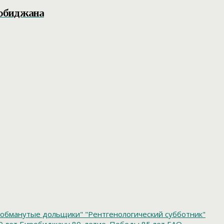
робиджана
обманутые дольщики"
"Рентгенологический субботник"
0 лет Биробиджану
80_летие_Победы
85 лет ЕАО