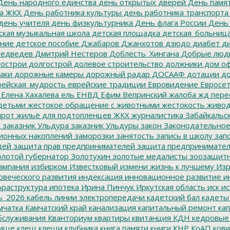
ень народного единства
день открытых дверей
День памят
а ЖКХ
День работника культуры
день работника транспорта
день учителя
день физкультурника
День флага России
День
ская музыкальная школа
детская площадка
детская_больниц
ание
детское пособие
Джабаров
Джанхотов
дзюдо
диабет
ди
едведев
Дмитрий Нестеров
Доблесть_Хингана
Добрые люд
острои
долгострой
долевое строительство
должники
дом о
аки
дорожные камеры
дорожный радар
ДОСААФ
дотации
до
ейская_мудрость
еврейские традиции
Евровидение
Евросе
Елена Хахалева
ель
ЕНВД
Ефим Вепринский
жалоба
жд пере
детьми
жестокое обращение с животными
жестокость
живо
ирот
жильё для подтопленцев
ЖКХ
журналистика
Забайкальск
м
заказник Ульдура
заказник Ульдуры
закон
Законодательное
ионных накоплений
заморозки
занятость
запись в школу
запо
дей
защита прав предпринимателей
защита предпринимате
лотой губернатор
Золотухин
золотые медалисты
зоозащит
ампания
избирком
Известковый
измени жизнь к лучшему
Изр
овеческого развития
индексация
инновационное развитие
ин
раструктура
ипотека
Ирина Пинчук
Иркутская область
иск
ис
ь_2026
кабель линии электропередачи
кадетский бал
кадеты
мчатка
Камчатский край
канализация
капитальный ремонт
кап
бслуживания
Кванториум
квартиры
квитанция
КДН
кедровые
ище
клещ
клещи
клубника
книга памяти
книги
КНР
КоАП
кови