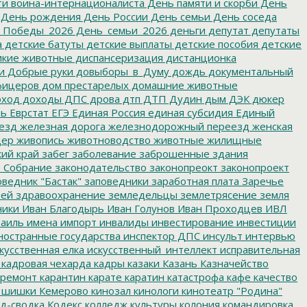
и воина-интернационалиста
День памяти и скорби
День
День рождения
День России
День семьи
День соседа
_Победы_2026
День_семьи_2026
деньги
депутат
депутаты
а
детские батуты
детские выплаты
детские пособия
детские
кие животные
диспансеризация
дистанционка
и
Добрые руки
довыборы_в_Думу
дождь
документальный
фицеров
дом престарелых
домашние животные
ход
доходы
ДПС
дрова
дтп
ДТП
Дудин
дым
ДЭК
дюкер
ть
Еврстат
ЕГЭ
Единая Россия
единая субсидия
Единый
езд
железная дорога
железнодорожный переезд
женская
дер
живопись
животноводство
животные
жилищные
ий край
забег
заболевание
заброшенные здания
 Собрание
законодательство
законопреокт
законопроект
ведник "Бастак"
заповедники
заработная плата
Заречье
лей
здравоохранение
земледельцы
землетрясение
земля
ники
Иван Благодырь
Иван Голунов
Иван Проходцев
ИВЛ
аиль
имена
импорт
инвалиды
инвестирование
инвестиции
остранные государства
инспектор ДПС
инсульт
интервью
кусственная елка
искусственный_интеллект
исправительная
кадровая чехарда
кадры
казаки
Казань
Казначейство
ремонт
карантин
карате
каратин
катастрофа
кафе
качество
 шишки
Кемерово
кинозал
кинологи
кинотеатр "Родина"
д-сводка
Кодекс
колледж культуры
колония
командировка