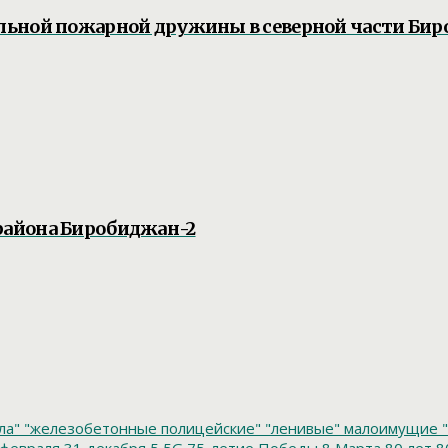
льной пожарной дружины в северной части Би
района Биробиджан-2
ла"
"железобетонные полицейские"
"ленивые" малоимущие
"
февраля
31 декабря
5
5G
75-летие Победы
8 Марта
80 лет
8