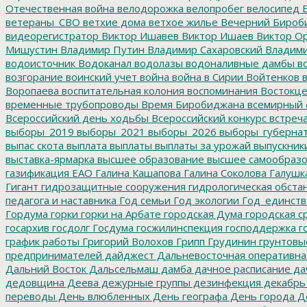
Отечественная война
велодорожка
велопробег
велосипед
В
ветераны_СВО
ветхие дома
ветхое жилье
Вечерний Бироб
видеорегистратор
Виктор Ишавев
Виктор Ишаев
Виктор О
Мишустин
Владимир Путин
Владимир Сахаровский
Владими
водоисточник
Водоканал
водолазы
водоналивные дамбы
во
возгорание
воинский учет
война
война в Сирии
Войтенков
в
Воропаева
воспитательная колония
воспоминания
Востокц
временные трубопроводы
Время Биробиджана
всемирный 
Всероссийский день ходьбы
Всероссийский конкурс
встреч
выборы_2019
выборы_2021
выборы_2026
выборы_губерна
выпас скота
выплата
выплаты
выплаты за урожай
выпускник
выставка-ярмарка
высшее образование
высшее самообразо
газификация ЕАО
Галина Кашапова
Галина Соколова
Галушк
Гигант
гидрозащитные сооружения
гидрологическая обста
педагога и наставника
Год семьи
Год экологии
Год_единств
Гордума
горки
горки на Арбате
городская Дума
городская с
госархив
госдолг
Госдума
госжилинспекция
господдержка
г
график работы
Григорий Волохов
Грипп
Грудинин
грунтовы
предпринимателей
дайджест
Дальневосточная оперативна
Дальний Восток
Дальсельмаш
дамба
дачное расписание
да
дедовщина
Деева
дежурные группы
дезинфекция
декабрь
переводы
День влюбленных
День географа
День города
Де