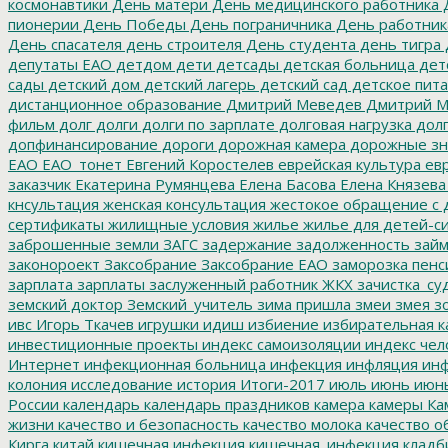
космонавтики
День матери
День медицинского работника
Д
пионерии
День Победы
День пограничника
День работник
День спасателя
день строителя
День студента
день тигра
депутаты ЕАО
детдом
дети
детсады
детская больница
дет
сады
детский дом
детский лагерь
детский сад
детское пит
дистанционное образование
Дмитрий Меведев
Дмитрий М
фильм
долг
долги
долги по зарплате
долговая нагрузка
долг
допфинансирование
дороги
дорожная камера
дорожные зн
ЕАО
ЕАО_тонет
Евгений Коростелев
еврейская культура
евр
заказчик
Екатерина Румянцева
Елена Басова
Елена Князева
кнсультация
женская консультация
жестокое обращение с 
сертификаты
жилищные условия
жилье
жилье для детей-с
заброшенные земли
ЗАГС
задержание
задолженность
зай
законороект
Заксобрание
Заксобрание ЕАО
заморозка пенс
зарплата
зарплаты
заслуженный работник ЖКХ
зачистка_су
земский доктор
Земский_учитель
зима пришла
змеи
змея
зо
ивс
Игорь Ткачев
игрушки
идиш
избиение
избирательная к
инвестиционные проекты
индекс самоизоляции
индекс чел
Интернет
инфекционная больница
инфекция
инфляция
инф
колония
исследование
история
Итоги-2017
июль
июнь
июн
России
календарь
календарь праздников
камера
камеры
Ка
жизни
качество и безопасность
качество молока
качество о
Кирга
китай
кишечная инфекция
кишечная_инфекция
кладб