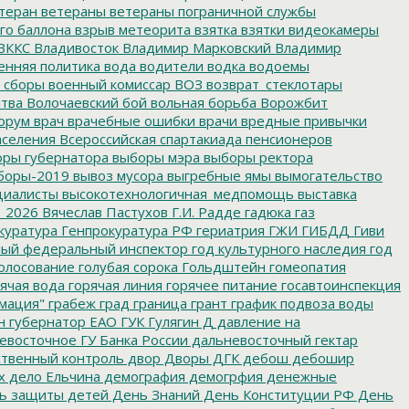
теран
ветераны
ветераны пограничной службы
го баллона
взрыв метеорита
взятка
взятки
видеокамеры
ВККС
Владивосток
Владимир Марковский
Владимир
енняя политика
вода
водители
водка
водоемы
 сборы
военный комиссар
ВОЗ
возврат_стеклотары
итва
Волочаевский бой
вольная борьба
Ворожбит
орум
врач
врачебные ошибки
врачи
вредные привычки
аселения
Всероссийская спартакиада пенсионеров
ры губернатора
выборы мэра
выборы ректора
боры-2019
вывоз мусора
выгребные ямы
вымогательство
циалисты
высокотехнологичная_медпомощь
выставка
_2026
Вячеслав Пастухов
Г.И. Радде
гадюка
газ
куратура
Генпрокуратура РФ
гериатрия
ГЖИ
ГИБДД
Гиви
ный федеральный инспектор
год культурного наследия
год
олосование
голубая сорока
Гольдштейн
гомеопатия
ячая вода
горячая линия
горячее питание
госавтоинспекция
мация"
грабеж
град
граница
грант
график подвоза воды
н
губернатор ЕАО
ГУК
Гулягин
Д
давление на
восточное ГУ Банка России
дальневосточный гектар
твенный контроль
двор
Дворы
ДГК
дебош
дебошир
х
дело Ельчина
демография
демогрфия
денежные
ь защиты детей
День Знаний
День Конституции РФ
День