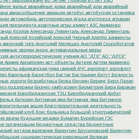
йное жилье
аварийные дома
аварийный дом
аварийный
ана
авиасообщение
авиация
автобус
автобусная остановка
били
автомобиль
автоперевозки
Агада
агитпоезд
аграрии
ция президента
азартные игры
азимут
АЗС
Акименко
сандр Козлов
Александр Левинталь
Александр Ливенталь
ный
Алексей Хозяйский
Алексей Черный
Алеппо
алименты
з
амурский тигр
Анатолий Мелешко
Анатолий Скоробогатов
нимные звонки
анонс
антивандальные меры
ссия
антитеррористические учения
АО "ДГК"
АО "ДРСК"
ов
Армия
Арнаполин
арт-объекты
Артеев
Артём Акименко
еристы
африканская чума свиней
АЧС
аэропорт
аэрофлот
тво
барельеф
баскетбол
Бастак
Бастрыкин
батут
Бедность
нные дороги
безработица
белка
бензин
Беринг
Берл Лазар
без поддержки
бизнес-омбудсмен
биометрия
Бира
Биракан
аможня
Биробиджанская ТЭЦ
Биробиджанский Арбат
фельд
биткоин
битумная яма
битумная_яма
битумное
ворительная акция
благотворительная деятельность
ойцовский клуб
бокс
больница
большой этнографический
е врачи
будущие медики
Бумагин
Бурейская ГЭС
е организации
бюджетные средства
бюджетные
мский детдом
валежник
Валентин Брусиловский
Валентин
ябрьская социалистическая революция
Великая