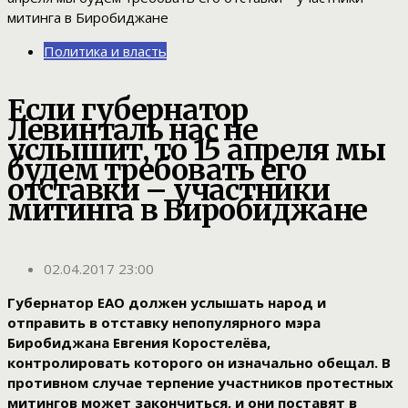
Политика и власть
Если губернатор
Левинталь нас не
услышит, то 15 апреля мы
будем требовать его
отставки – участники
митинга в Биробиджане
02.04.2017 23:00
Губернатор ЕАО должен услышать народ и
отправить в отставку непопулярного мэра
Биробиджана Евгения Коростелёва,
контролировать которого он изначально обещал. В
противном случае терпение участников протестных
митингов может закончиться, и они поставят в