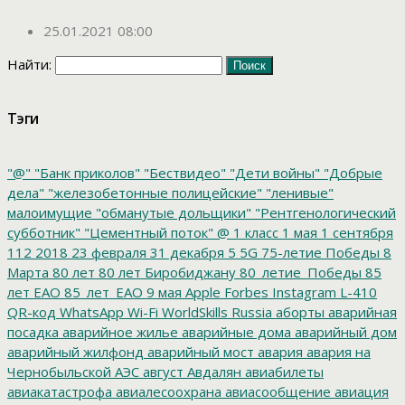
25.01.2021 08:00
Найти:
Тэги
"@"
"Банк приколов"
"Бествидео"
"Дети войны"
"Добрые
дела"
"железобетонные полицейские"
"ленивые"
малоимущие
"обманутые дольщики"
"Рентгенологический
субботник"
"Цементный поток"
@
1 класс
1 мая
1 сентября
112
2018
23 февраля
31 декабря
5
5G
75-летие Победы
8
Марта
80 лет
80 лет Биробиджану
80_летие_Победы
85
лет ЕАО
85_лет_ЕАО
9 мая
Apple
Forbes
Instagram
L-410
QR-код
WhatsApp
Wi-Fi
WorldSkills Russia
аборты
аварийная
посадка
аварийное жилье
аварийные дома
аварийный дом
аварийный жилфонд
аварийный мост
авария
авария на
Чернобыльской АЭС
август
Авдалян
авиабилеты
авиакатастрофа
авиалесоохрана
авиасообщение
авиация