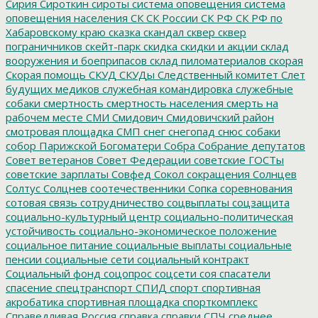
Сирия
Сироткин
сироты
система оповещения
система
оповещения населения
СК
СК России
СК РФ
СК РФ по
Хабаровскому краю
сказка
скандал
сквер
сквер
пограничников
скейт-парк
скидка
скидки и акции
склад
вооружения и боеприпасов
склад пиломатериалов
скорая
Скорая помощь
СКУД
СКУДы
Следственный комитет
Слет
будущих медиков
служебная командировка
служебные
собаки
смертность
смертность населения
смерть на
рабочем месте
СМИ
Смидович
Смидовичский район
смотровая площадка
СМП
снег
снегопад
снюс
собаки
собор Парижской Богоматери
Собра
Собрание депутатов
Совет ветеранов
Совет Федерации
советские ГОСТы
советские зарплаты
Совфед
Сокол
сокращения
Солнцев
Солтус
Солцнев
соотечественники
Сопка
соревнования
сотовая связь
сотрудничество
соцвыплаты
соцзащита
социально-культурный центр
социально-политическая
устойчивость
социально-экономическое положение
социальное питание
социальные выплаты
социальные
пенсии
социальные сети
социальный контракт
Социальный фонд
соцопрос
соцсети
соя
спасатели
спасение
спецтранспорт
СПИД
спорт
спортивная
акробатика
спортивная площадка
спорткомплекс
Справедливая Россия
справка
справки
СПЧ
среднее