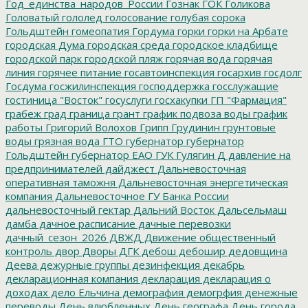
Год_единства_народов_России
Гознак
ГОК
Голикова
Головатый
гололед
голосование
голубая сорока
Гольдштейн
гомеопатия
Гордума
горки
горки на Арбате
городская Дума
городская среда
городское кладбище
городской парк
городской пляж
горячая вода
горячая
линия
горячее питание
госавтоинспекция
госархив
госдолг
Госдума
госжилинспекция
господдержка
госслужащие
гостиница "Восток"
госуслуги
госхакупки
ГП "Фармация"
грабеж
град
граница
грант
график подвоза воды
график
работы
Григорий Волохов
Грипп
Грудинин
грунтовые
воды
грязная вода
ГТО
губернатор
губернатор
Гольдштейн
губернатор ЕАО
ГУК
Гулягин
Д
давление на
предпринимателей
дайджест
Дальневосточная
оперативная таможня
Дальневосточная энергетическая
компания
Дальневосточное ГУ Банка России
дальневосточный гектар
Дальний Восток
Дальсельмаш
дамба
дачное расписание
дачные перевозки
дачный_сезон_2026
ДВЖД
Движение общественный
контроль
двор
Дворы
ДГК
дебош
дебошир
дедовщина
Деева
дежурные группы
дезинфекция
декабрь
декларационная компания
декларация
декларация о
доходах
дело Ельчина
демография
демогрфия
денежные
переводы
День влюбленных
День географа
День города