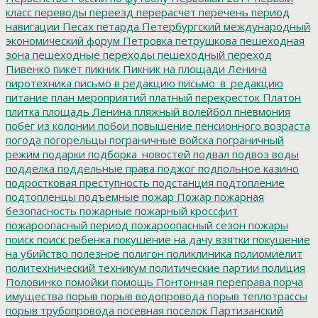
класс
переводы
переезд
перерасчет
перечень
период
навигации
Песах
петарда
Петербургский международный
экономический форум
Петровка
петрушкова
пешеходная
зона
пешеходные переходы
пешеходный переход
Пивенко
пикет
пикник
Пикник на площади Ленина
пиротехника
письмо в редакцию
письмо_в_редакцию
питание
план мероприятий
платный перекресток
Платон
плитка
площадь Ленина
пляжный волейбол
пневмония
побег из колонии
побои
повышение пенсионного возраста
погода
погорельцы
пограничные войска
пограничный
режим
подарки
подборка_новостей
подвал
подвоз воды
подделка
поддельные права
поджог
подпольное казино
подростковая преступность
подстанция
подтопление
подтопленцы
подъемные
пожар
Пожар
пожарная
безопасность
пожарные
пожарный кроссфит
пожароопасный период
пожароопасный сезон
пожары
поиск
поиск ребенка
покушение на дачу взятки
покушение
на убийство
полезное
полигон
поликлиника
полиомиелит
политехнический техникум
политические партии
полиция
Половинко
помойки
помощь
Понтонная переправа
порча
имущества
порыв
порыв водопровода
порыв теплотрассы
порыв трубопровода
посевная
поселок Партизанский