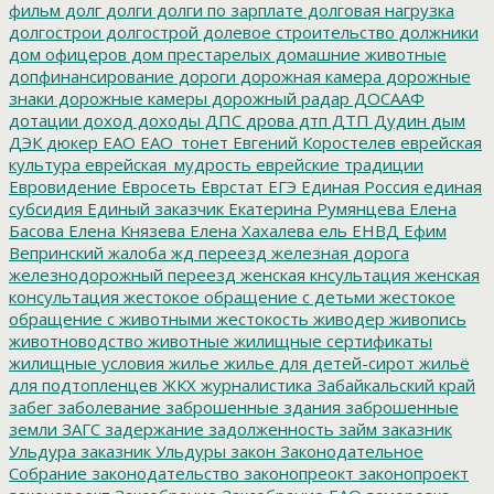
фильм
долг
долги
долги по зарплате
долговая нагрузка
долгострои
долгострой
долевое строительство
должники
дом офицеров
дом престарелых
домашние животные
допфинансирование
дороги
дорожная камера
дорожные
знаки
дорожные камеры
дорожный радар
ДОСААФ
дотации
доход
доходы
ДПС
дрова
дтп
ДТП
Дудин
дым
ДЭК
дюкер
ЕАО
ЕАО_тонет
Евгений Коростелев
еврейская
культура
еврейская_мудрость
еврейские традиции
Евровидение
Евросеть
Еврстат
ЕГЭ
Единая Россия
единая
субсидия
Единый заказчик
Екатерина Румянцева
Елена
Басова
Елена Князева
Елена Хахалева
ель
ЕНВД
Ефим
Вепринский
жалоба
жд переезд
железная дорога
железнодорожный переезд
женская кнсультация
женская
консультация
жестокое обращение с детьми
жестокое
обращение с животными
жестокость
живодер
живопись
животноводство
животные
жилищные сертификаты
жилищные условия
жилье
жилье для детей-сирот
жильё
для подтопленцев
ЖКХ
журналистика
Забайкальский край
забег
заболевание
заброшенные здания
заброшенные
земли
ЗАГС
задержание
задолженность
займ
заказник
Ульдура
заказник Ульдуры
закон
Законодательное
Собрание
законодательство
законопреокт
законопроект