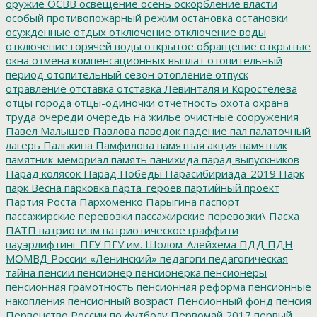
оружие
ОСВВ
освещение
осень
оскорбление власти
особый противопожарный режим
остановка
остановки
осужденные
отдых
отключение
отключение воды
отключение горячей воды
открытое обращение
открытые
окна
отмена компенсационных выплат
отопительный
период
отопительный сезон
отопление
отпуск
отравление
отставка
отставка Левинталя и Коростелёва
отцы города
отцы-одиночки
отчетность
охота
охрана
труда
очереди
очередь на жилье
очистные сооружения
Павел Малышев
Павлова
паводок
падение
пал
палаточный
лагерь
Палькина
Памфилова
памятная акция
памятник
памятник-мемориал
память
панихида
парад выпускников
Парад колясок
Парад Победы
Парасибириада-2019
Парк
парк Весна
парковка
парта_героев
партийный проект
Партия Роста
Пархоменко
Парыгина
паспорт
пассажирские перевозки
пассажирские перевозки\
Пасха
ПАТП
патриотизм
патриотическое граффити
пауэрлифтинг
ПГУ
ПГУ им. Шолом-Алейхема
ПДД
ПДН
МОМВД России «Ленинский»
педагоги
педагогическая
тайна
пенсии
пенсионер
пенсионерка
пенсионеры
пенсионная грамотность
пенсионная реформа
пенсионные
накопления
пенсионный возраст
Пенсионный фонд
пенсия
Первенство России по футболу
Первомай 2017
первый