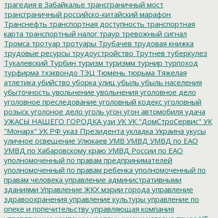
трагедия в Забайкалье
трансграничный мост
трансграничный российско-китайский марафон
Транснефть
транспортная доступность
транспортная
карта
транспортный налог
траур
тревожный сигнал
Тромса
тротуар
тротуары
Трубачев
трудовая книжка
трудовые ресурсы
трудоустройство
Трутнев
туберкулез
Тукалевский
Турбин
туризм
туризмм
турнир
турпоход
турфирма
тхэквондо
ТЭЦ
Тюмень
тюрьма
Тяжелая
атлетика
убийство
уборка улиц
убыль
убыль населения
убыточность
увольнение
увольнения
уголовное дело
уголовное преследование
уголовный кодекс
уголовный
розыск
уголоное дело
уголь
угон
угон автомобиля
удача
УЖАСЫ НАШЕГО ГОРОДКА
узи
УК
УК "ДомСтроСервис"
УК
"Монарх"
УК РФ
указ Президента
укладка
Украина
укусы
уличное освещение
Улюкаев
УМВ
УМВД
УМВД по ЕАО
УМВД по Хабаровскому краю
УМВД России по ЕАО
уполномоченный по правам предпринимателей
уполномоченный по правам ребенка
уполномоченный по
правам человека
управление административными
зданиями
Управление ЖКХ мэрии города
управление
здравоохранения
управление культуры
управление по
опеке и попечительству
управляющая компания