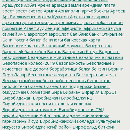
Арашуков
Арбат
Арена
аренда земли
арендная плата
арест
арест счетов
Армия
Арнаполин
арт-объекты
Артеев
Артём Акименко
Артём Куликов
Архангельск
архив
архитектура
астероид
астрономия
асфальт
асфальтовое
покрытие
Атлет
аудиенция
аферисты
африканская чума
свиней
АЧС
аэропорт
аэрофлот
бал
банк
банк "Открытие"
Банк России
банки
банкноты
банковская карта
банковские_карты
банковский роуминг
банкротство
барельеф
баскетбол
Бастак
Бастрыкин
батут
Бедность
бездомные
бездомные животные
безналичные платежи
Безопасное колесо-2019
безопасность
Безопасные и
качественные дороги
безработица
белка
бензин
Беринг
Берл Лазар
бесплатные лекарства
Бессмертные дела
Бессмертный полк
бесхозяйственность
бешенство
библиотека
бизнес
бизнес без поддержки
бизнес-
омбудсмен
биометрия
Бира
Биракан
Бирария
БирЗСТ
Биробидажан
Биробиджан
Биробиджан-2
Биробиджанская воспитательная колония
Биробиджанская таможня
Биробиджанская ТЭЦ
Биробиджанский Арбат
Биробиджанский военный
гарнизонный суд
Биробиджанский колледж культуры и
искусств
Биробиджанский район
Бирофельд
биткоин