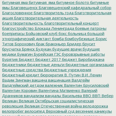
битумная яма
битумная_яма
битумное болото
битумные
ямы
Благовещенск
Благовещенский кафедральный собор
Благословенное
благотворитель года
благотворительная
акция
благотворительная деятельность
благотворительность
благотворительный концерт
благоустройство
Блокада Ленинграда
боевые патроны
боеприпасы
Бойцовский клуб
бокс
больница
большой
этнографический диктант
бомба
бомбоубежище
Борис
Титов
Борохович
брак
браконьер
Бридер
брусит
брусчатка
Брянск
Будукан
будущие врачи
будущие
медики
Бумагин
Бурейская ГЭС
буровзрывные работы
Бурятия
Бюджет
бюджет 2017
бюджет Биробиджана
бюджетники
бюджетные деньги
бюджетные организации
бюджетные средства
бюджетные учреждения
бюджетный кредит
бюрократия
В. Путин
В.И. Ленин
Вадим Зингман
вакцина
вакцинация
Валдгейм
Валдгеймский детдом
валежник
Валентин Брусиловский
Валентин Коровин
Валентина Матвиенко
Валерий
Дранников
вандализм
вандалы
Васильева
ВВО
ВВП
Вебер
Великан
Великая Октябрьская социалистическая
революция
Великая Отечественная война
велодорожка
велопробег
велосипед
Верховный суд
весенние каникулы