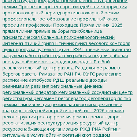
прокуратуура
прокураура
Промышленность
пропускной
режим
Просветов
протест
противодействие коррупции
противопожарный период
противопожарный режим
профессиональное_образование
профильный класс
профицит
профсоюзы
Проходцев
Пряма_линия_2025
прямая линия
прямые выборы
психбольница
психиатрическая больница
психоневрологический
интернат
птичий грипп
Птичник
пункт весового контроля
пункт пропуска
путевка
Путин
ПФР
Пшеничный
пьянство
за рулем
работа
работодатели
рабочая неделя
рабочая
поездка
рабочие места
радиация
радон
Разбой
развлекательный центр
развод
Раздольное
размыв
берегов
ракеты
Рамазанов
РАН
РАНХиГС
расписание
расписание автобусов
РДШ
реальные доходы
реанимация
ревизия
региональные финансы
региональный оператор
Региональный сосудистый центр
регистратура
регламент
регоператор
регоператор по тко
режим самоизоляции
резиновая квартира
резиновые
квартиры
рейд
рейинг
рейтинг
рейтинг_2026
реклама
реконструкция
ректор
религия
ремонт
ремонт дорог
реорганизация
реструктуризация
ресурсный центр
ресурсоснабжающая организация
РЖД
РИА Рейтинг
ритуальные услуги
рйтинг
рогатый скот
роддом