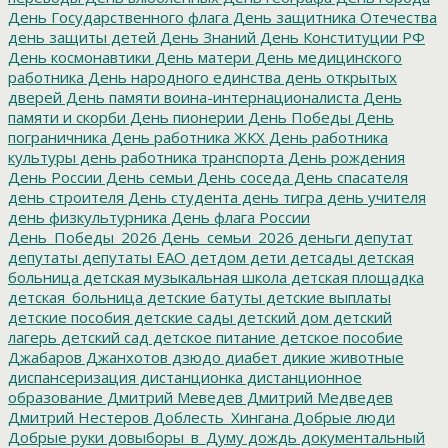
День Государственного флага
День защитника Отечества
день защиты детей
День Знаний
День Конституции РФ
День космонавтики
День матери
День медицинского
работника
День народного единства
день открытых
дверей
День памяти воина-интернационалиста
День
памяти и скорби
День пионерии
День Победы
День
пограничника
День работника ЖКХ
День работника
культуры
день работника транспорта
День рождения
День России
День семьи
День соседа
День спасателя
день строителя
День студента
день тигра
день учителя
день физкультурника
День флага России
День_Победы_2026
День_семьи_2026
деньги
депутат
депутаты
депутаты ЕАО
детдом
дети
детсады
детская
больница
детская музыкальная школа
детская площадка
детская_больница
детские батуты
детские выплаты
детские пособия
детские сады
детский дом
детский
лагерь
детский сад
детское питание
детское пособие
Джабаров
Джанхотов
дзюдо
диабет
дикие животные
диспансеризация
дистанционка
дистанционное
образование
Дмитрий Меведев
Дмитрий Медведев
Дмитрий Нестеров
Доблесть_Хингана
Добрые люди
Добрые руки
довыборы_в_Думу
дождь
документальный