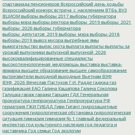
спартакиада пенсионеров
Всероссийский день ходьбы
Всероссийский конкурс
встреча_с_населением
ВТБъ
ВУЗ
ВЦИОМ
выборы
выборы 2017
выборы губернатора
выборы мэра
выборы ректора
выборы_2019
выборы_2021
выборы_2026
выборы_губернатора
выборы_депутатов_2019
выборы_мэра
выборы-2018
выборы-2019
вывоз мусора
выгребные ямы
вымогательство
выпас скота
выплата
выплаты
выплаты за
урожай
выпускники
выпускной
выпускной_2026
высококвалифицированные специалисты
высокотехнологичная_медпомощь
выставка
выставка-
ярмарка
высшее образование
высшее самообразование
вытрезвители
выходной
выходные
Вьетнам
ВЭФ
ВЭФ_2026
Вячеслав Пастухов
Г.И. Радде
гадюка
газ
газификация ЕАО
Галина Кашапова
Галина Соколова
Галушка
гараж
гаражи
Гаршин
ГДК
Генеральная
прокуратура
генпрокуратура
Генпрокуратура РФ
гериатрия
ГЖИ
ГИБДД
Гиви
Гигант
гидрозащитные
сооружения
гидрологическая обстановка
гидрологическая
ситуация
гимназия
гимназия № 1
главный федеральный
инспектор
год культурного наследия
год педагога и
наставника
Год семьи
Год экологии