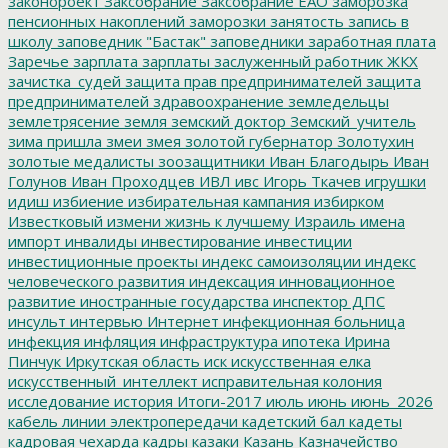
законороект
Заксобрание
Заксобрание ЕАО
заморозка
пенсионных накоплений
заморозки
занятость
запись в
школу
заповедник "Бастак"
заповедники
заработная плата
Заречье
зарплата
зарплаты
заслуженный работник ЖКХ
зачистка_судей
защита прав предпринимателей
защита
предпринимателей
здравоохранение
земледельцы
землетрясение
земля
земский доктор
Земский_учитель
зима пришла
змеи
змея
золотой губернатор
Золотухин
золотые медалисты
зоозащитники
Иван Благодырь
Иван
Голунов
Иван Проходцев
ИВЛ
ивс
Игорь Ткачев
игрушки
идиш
избиение
избирательная кампания
избирком
Известковый
измени жизнь к лучшему
Израиль
имена
импорт
инвалиды
инвестирование
инвестиции
инвестиционные проекты
индекс самоизоляции
индекс
человеческого развития
индексация
инновационное
развитие
иностранные государства
инспектор ДПС
инсульт
интервью
Интернет
инфекционная больница
инфекция
инфляция
инфраструктура
ипотека
Ирина
Пинчук
Иркутская область
иск
искусственная елка
искусственный_интеллект
исправительная колония
исследование
история
Итоги-2017
июль
июнь
июнь_2026
кабель линии электропередачи
кадетский бал
кадеты
кадровая чехарда
кадры
казаки
Казань
Казначейство