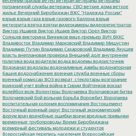
весенний призыв
ветер
ветеран
ветераны
ветераны
пограничной службы
ветераны_СВО
ветхие дома
ветхое
жилье
Вечерний Биробиджан
ВЖС "Надежда России"
взрыв
взрыв газа
взрыв газового баллона
взрыв
метеорита
взятка
взятки
видеокамеры
видеорегистратор
Виктор Ишавев
Виктор Ишаев
Виктор Орёл
Виктор
Солнцев
викторина
Винников
вице-премьер
ВИЧ
ВККС
Владивосток
Владимир Марковский
Владимир Мишустин
Владимир Путин
Владимир Сахаровский
Владимир Якушев
власть
внеплановая проверка
Внешний долг
внутренняя
политика
вода
водители
водка
водоемы
водоисточник
Водоканал
водолазы
водоналивные дамбы
водонапорная
башня
водоснабжение
военная служба
военные сборы
военный комиссар
ВОЗ
возврат_стеклотары
возгорание
воинский учет
война
война в Сирии
Войтенков
вокзал
волейбол
волк
Волонтеры
Волочаевка
Волочаевская битва
Волочаевский бой
вольная борьба
Ворожбит
Воропаева
воспитательная колония
воспоминания
Востокцемент
Восточный военный округ
Восточный экономический
форум
врач
врачебные ошибки
врачи
вредные привычки
временные трубопроводы
Время Биробиджана
всемирный фестиваль молодежи и студентов
Всероссийская перепись населения
Всероссийская