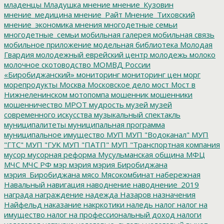
младенцы
Младушка
мнение
мнение_Кузовин
мнение_медицина
мнение_Райт
Мнение_Тиховский
мнение_экономика
мнения
многодетные семьи
многодетные_семьи
мобильная галерея
мобильная связь
мобильное приложение
модельная библиотека
Молодая
Гвардия
молодежный еврейский центр
молодежь
молоко
молочное скотоводство
МОМВД России
«Биробиджанский»
мониторинг
мониторинг цен
морг
морепродукты
Москва
Московское дело
мост
Мост в
Нижнеленинском
мотопомпа
мошенник
мошенники
мошенничество
МРОТ
мудрость
музей
музей
современного искусства
музыкальный спектакль
муниципалитеты
муниципальная программа
муниципальное имущество
МУП
МУП "Водоканал"
МУП
"ГТС"
МУП "ГУК
МУП "ПАТП"
МУП "Транспортная компания
мусор
мусорная реформа
Мусульманская община
МФЦ
МЧС
МЧС РФ
мэр
мэрия
мэрия Биробиджана
мэрия_Биробиджана
мясо
Мясокомбинат
набережная
Навальный
навигация
наводнение
наводнение_2019
награда
награждение
надежда
Назаров
назначения
Найфельд
наказание
накркотики
наледь
налог
налог на
имущество
налог на профессиональный доход
налоги