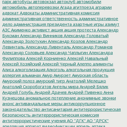
парк
автобусы
автовокзал
автоклуб
автомобили
автомобиль
автоперевозки
Агада
агитпоезд
аграрии
адвокат
Адвокаты
административная комиссия
административная ответственность
административное
дело
администрация президента
азартные игры
азимут
АЗС
Акименко
активист
акция
акция протеста
Александр
Буксман
Александр Винников
Александр Головатый
Александр Золотухин
Александр Козлов
Александр
Левинталь
Александр Ливенталь
Александр Романов
Александр Соловьев
Александр Чаплыгин
Александра
Филиппова
Алексей Корниенко
Алексей Навальный
Алексей Хозяйский
Алексей Черный
Алеппо
алименты
Алиса
алкоголизация
Алкоголь
алкогольная продукция
аллергия
альманах
Амур
Амурзет
Амурская область
Амурский полоз
амурский тигр
Анатолий Мелешко
Анатолий Скоробогатов
Ангелы мира
Андрей Бялик
Андрей Голубь
Андрей Драчев
Андрей Пивенко
Анна
Кузнецова
аномальное потепление
анонимные звонки
анонс
антивандальные меры
антикоррупционное
законодательство
антисанитария
антитеррористическая
безопасность
антитеррористическая комиссия
антитеррористические учения
АО "ДГК"
АО "ДРСК"
апелляция
аппарат видеофиксации
апрель
аптека