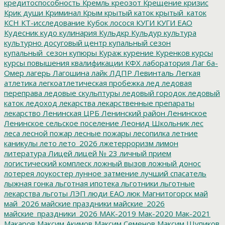
кредитоспособность
Кремль
креозот
Крещение
кризис
Крик души
Криминал
Крым
крытый каток
крытый_каток
КСН
КТ-исследование
Кубок лосося
КУГИ
КУГИ ЕАО
Кудесник
кудо
кулинария
Кульдкр
Кульдур
культура
культурно досуговый центр
купальный сезон
купальный_сезон
купюры
Кураж
курение
Куренков
курсы
курсы повышения квалификации
КФХ
лаборатория
Лаг ба-
Омер
лагерь
Лагошина
лайк
ЛДПР
Левинталь
Легкая
атлетика
легкоатлетическая пробежка
лед
ледовая
переправа
ледовые скульптуры
ледовый городок
ледовый
каток
ледоход
лекарства
лекарственные препараты
лекарство
Ленинская ЦРБ
Ленинский район
Ленинское
Ленинское сельское поселение
Леонид Школьник
лес
леса
лесной пожар
лесные пожары
лесопилка
летние
каникулы
лето
лето_2026
лжетерроризм
лимон
литература
Лицей
лицей № 23
личный прием
логистический комплеск
ложный вызов
ложный донос
лотерея
лоукостер
лунное затмение
лучший спасатель
лыжная гонка
льготная ипотека
льготники
льготные
лекарства
льготы
ЛЭП
люди ЕАО
люк
Магнитогорск
май
май_2026
майские праздники
майские_2026
майские_праздники_2026
МАК-2019
Мак-2020
Мак-2021
Макаров
Максим Акимов
Максим Семенов
Максим Шупиков