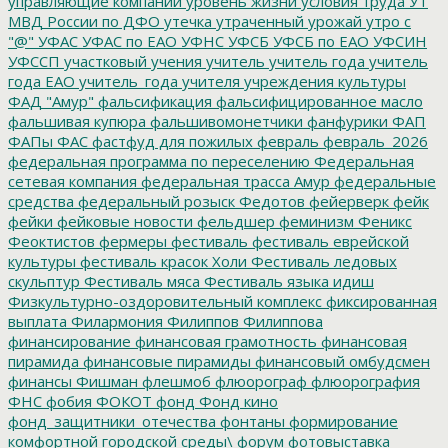
управляющие компании
уровень жизни
условия труда
УТ
МВД России по ДФО
утечка
утраченный урожай
утро с
"@"
УФАС
УФАС по ЕАО
УФНС
УФСБ
УФСБ по ЕАО
УФСИН
УФССП
участковый
учения
учитель
учитель года
учитель
года ЕАО
учитель_года
учителя
учреждения культуры
ФАД "Амур"
фальсификация
фальсифицированное масло
фальшивая купюра
фальшивомонетчики
фанфурики
ФАП
ФАПы
ФАС
фастфуд для пожилых
февраль
февраль_2026
федеральная программа по переселению
Федеральная
сетевая компания
федеральная трасса Амур
федеральные
средства
федеральный розыск
Федотов
фейерверк
фейк
фейки
фейковые новости
фельдшер
феминизм
Феникс
Феоктистов
фермеры
фестиваль
фестиваль еврейской
культуры
фестиваль красок Холи
Фестиваль ледовых
скульптур
Фестиваль мяса
Фестиваль языка идиш
Физкультурно-оздоровительный комплекс
фиксированная
выплата
Филармония
Филиппов
Филиппова
финансирование
финансовая грамотность
финансовая
пирамида
финансовые пирамиды
финансовый омбудсмен
финансы
Фишман
флешмоб
флюорограф
флюорография
ФНС
фобия
ФОКОТ
фонд
Фонд кино
фонд_защитники_отечества
фонтаны
формирование
комфортной городской среды\
форум
фотовыставка