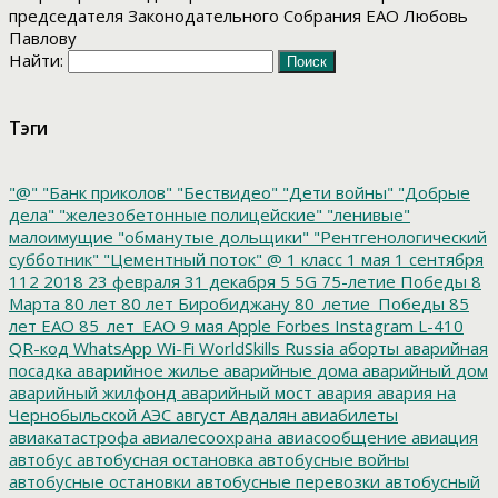
председателя Законодательного Собрания ЕАО Любовь
Павлову
Найти:
Тэги
"@"
"Банк приколов"
"Бествидео"
"Дети войны"
"Добрые
дела"
"железобетонные полицейские"
"ленивые"
малоимущие
"обманутые дольщики"
"Рентгенологический
субботник"
"Цементный поток"
@
1 класс
1 мая
1 сентября
112
2018
23 февраля
31 декабря
5
5G
75-летие Победы
8
Марта
80 лет
80 лет Биробиджану
80_летие_Победы
85
лет ЕАО
85_лет_ЕАО
9 мая
Apple
Forbes
Instagram
L-410
QR-код
WhatsApp
Wi-Fi
WorldSkills Russia
аборты
аварийная
посадка
аварийное жилье
аварийные дома
аварийный дом
аварийный жилфонд
аварийный мост
авария
авария на
Чернобыльской АЭС
август
Авдалян
авиабилеты
авиакатастрофа
авиалесоохрана
авиасообщение
авиация
автобус
автобусная остановка
автобусные войны
автобусные остановки
автобусные перевозки
автобусный