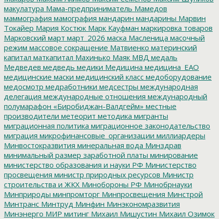
макулатура
Мама-предприниматель
Мамедов
маммография
мамография
мандарин
мандарины
Марвин
Токайер
Мария Костюк
Марк Кауфман
маркировка товаров
Марковский
март
март_2026
маска
Масленица
масочный
режим
массовое сокращение
Матвиенко
материнский
капитал
маткапитал
Махинько
Маяк
МВД
медаль
Медведев
медведь
медики
Медицина
медицина_ЕАО
медицинские маски
медицинский класс
медоборудование
медосмотр
медработники
медсестры
международная
делегация
международные отношения
международный
полумарафон «Биробиджан-Валдгейм»
местные
производители
метеорит
методика
мигранты
миграционная политика
миграционное законодательство
миграция
микрофинансовые_организации
миллиардеры
Минвостокразвития
минеральная вода
Минздрав
минимальный размер заработной платы
минирование
министерство образования и науки РФ
Министерство
просвещения
министр природных ресурсов
Министр
строительства и ЖКХ
Минобороны РФ
Минобрнауки
Минприроды
минпромторг
Минпросвещения
Минстрой
Минтранс
Минтруд
Минфин
Минэкономразвития
Минэнерго
МИР
митинг
Михаил Мишустин
Михаил Озимок