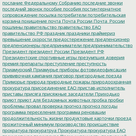
послание Федеральному Собранию
последние звонки
последний звонок
пособие
пособия
постинтернатное
сопровождение
посылка
потребители
потребительская
корзина
похищение
почта
Почта России
Почта_России
пошлины
правительство
правительство ЕАО
правительство РФ
праздник
праздники
праймериз
превышение скорости
предостережение
предпенсионер
предпенсионеры
предприниматели
предпринимательство
Президент
президент России
Президент РФ
Президентские спортивные игры
презумпция доверия
премия
препараты
преступление
преступность
Приамурский
Приамурье
приборы фотовидеофиксации
прививочная кампания
приговор
пригородные поезда
Приморье
природа
природные пожары
природоохранная
прокуратура
присоединение ЕАО
пристав-исполнитель
приставы
присяга
присяжные заседатели
Приходько
приют
приют для бездомных животных
пробка
пробки
проблемы
провал
проверка
прогноз
прогноз погоды
программа переселения
программа реновации
продолжительность жизни
продуктовые карточки
проезд
прожиточный минимум
производство
происшествие
прократура
прокуратруа
Прокуратура
прокуратура ЕАО