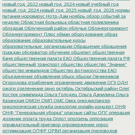
новый год_2022
новый год_2024
новый учебный год
новый_год_2024
новый_год_2025
новый_год_2026
нормы
питания
норовирус
Нотр-Дам
ноябрь
обзор событий за
неделю
Областная больница
областная поликлиника
облздрав
Облученский район
облучье
Облэнергоремонт
Облэнергоремонт Плюс
обман
оборудование
образ
образование
образовательные курсы
образовательные_организации
Обращение
обращения
граждан
обсерватор
обучение
общепит
общественная
баня
общественная палата ЕАО
Общественная палата РФ
общественный транспорт
общество
общество "Знание"
общество инвалидов
Общество фотоискусства ЕАО
объединение
объявления
обыск
обыски
Овчинников
Огородова
ограбление
ограничение движения
ОГЭ
ОДН
ожоги
озеленение
окно
октябрь
Октябрьский район
Олег
Костюк
олимпиада
Ольга Голодец
Ольга Данилина
Ольга
Казанская
ОМОН
ОМП
ОМС
Омск
онкодиспансер
онкологическая служба
онкология
онлайн-концерт
ОНФ
ОНФ "Генеральная уборка"
опасные сайты
ОПГ
операция
должник
оплата труда
Оплот
оползень
оппозиция
оправдательный приговор
опровержение
опрос
оптимизация
ОПФР
ОРВИ
организация пчеловодов