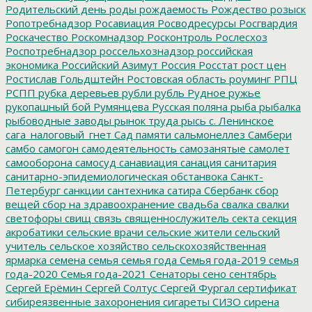
Родительский день
роды
рождаемость
Рождество
розыск
Ропотребнадзор
Росавиация
Росводресурсы
Росгвардия
Роскачество
Роскомнадзор
Росконтроль
Рослесхоз
Роспотребнадзор
россельхознадзор
российская
экономика
Российский Азимут
Россия
Росстат
рост цен
Ростислав Гольдштейн
Ростовская область
роуминг
РПЦ
РСПП
рубка деревьев
рубли
рубль
Рудное
ружье
рукопашный бой
Румянцева
Русская поляна
рыба
рыбалка
рыбоводные заводы
рынок труда
рысь
с. Ленинское
сага_налоговый_гнет
Сад памяти
сальмонеллез
Самбери
самбо
самогон
самодеятельность
самозанятые
самолет
самооборона
самосуд
санавиация
санация
санитария
санитарно-эпидемиологическая обстанвока
Санкт-
Петербург
санкции
сантехника
сатира
Сбербанк
сбор
вещей
сбор на здравоохранение
свадьба
свалка
свалки
светофоры
свищ
связь
священнослужитель
секта
секция
акробатики
сельские врачи
сельские жители
сельский
учитель
сельское хозяйство
сельскохозяйственная
ярмарка
семена
семья
семья года
Семья года-2019
семья
года-2020
Семья года-2021
Сенаторы
сено
сентябрь
Сергей Ерёмин
Сергей Солтус
Сергей Фургал
сертификат
сибиреязвенные захоронения
сигареты
СИЗО
сирена