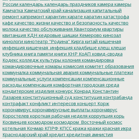
России
календарь
календарь праздников
камера
камеры
Камчатка
Камчатский край
канализация
капитальный
ремонт
капремонт
карантин
карате
каратин
катастрофа
кафе
качество жизни
качество и безопасность
качество
молока
качество обслуживания
Кванториум
квартиры
квитанция
КДН
кедровые шишки
Кемерово
кинозал
кинологи
кинотеатр "Родина"
Кирга
китай
кишечная
инфекция
кишечная_инфекция
кладбище
клещ
клещи
клубника
книга памяти
книги
КНР
КоАП
ковид-сводка
Кодекс
колледж культуры
колония
командировка
командировочные
комары
комиссия
комитет образования
коммуналка
коммунальная авария
коммунальные платежи
коммунальные услуги
компенсации
компенсационные
расходы
компенсация
комфортная городская среда
кондитерские изделия
конкурс
Конрад
Константин
Лазарев
конституционный суд
конституция
контрабанда
контрафакт
конфликт интересов
концерт
Корж
коронавирус
коронавирусные выплаты
коронаврус
Коростелев
короткая рабочая неделя
коррупция
корь
Косвинцев
космодром
космодром_Восточный
космос
котельная
Кочмар
КПРФ
КПСС
кража
кражи
красная икра
Краснодарский край
кредит
кредитная амнистия