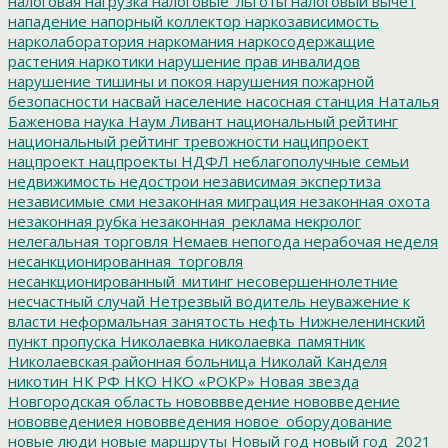
налоговая нагрузка
налоговые_льготы
налоговый вычет
нападение
напорный коллектор
наркозависимость
нарколаборатория
наркомания
наркосодержащие
растения
наркотики
нарушение прав инвалидов
нарушение тишины и покоя
нарушения пожарной
безопасности
насвай
население
насосная станция
Наталья
Баженова
наука
Наум Ливант
национальный рейтинг
национальный рейтинг тревожности
наципроект
нацпроект
нацпроекты
НДФЛ
неблагополучные семьи
недвижимость
недострои
независимая экспертиза
независимые сми
незаконная миграция
незаконная охота
незаконная рубка
незаконная_реклама
некролог
нелегальная торговля
Немаев
непогода
нерабочая неделя
несанкционированная_торговля
несанкционированный_митинг
несовершеннолетние
несчастный случай
Нетрезвый водитель
неуважение к
власти
неформальная занятость
нефть
Нижнеленинский
пункт пропуска
Николаевка
николаевка_памятник
Николаевская районная больница
Николай Канделя
никотин
НК РФ
НКО
НКО «РОКР»
Новая звезда
Новгородская область
нововвведение
нововведение
нововведениея
нововведения
новое_оборудование
новые люди
новые маршруты
Новый год
новый год_2021