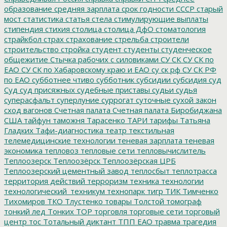
образование
средняя зарплата
срок годности
СССР
старый
мост
статистика
статья
стела
стимулирующие выплаты
стипендия
стихия
столица
столица ДфО
стоматология
страйкбол
страх
страхование
стрельба
строители
строительство
стройка
студент
студенты
студенческое
общежитие
Стычка рабочих с силовиками
СУ СК
СУ СК по
ЕАО
СУ СК по Хабаровскому краю и ЕАО
су ск рф
СУ СК РФ
по ЕАО
субботнее чтиво
субботник
субсидии
субсидия
суд
Суд
суд присяжных
судебные приставы
судьи
судья
суперасфальт
суперлуние
суррогат
суточные
сухой закон
сход вагонов
Счетная палата
Счетная палата Биробиджана
США
тайфун
таможня
Тарасенко
ТАРИ
тарифы
Татьяна
Гладких
Тафи-диагностика
театр
текстильная
телемедицинские технологии
теневая зарплата
теневая
экономика
тепловоз
тепловые сети
тепловычислитель
Теплоозерск
Теплоозёрск
Теплоозёрская ЦРБ
Теплоозерский цементный завод
теплосбыт
теплотрасса
территория действий
терроризм
техника
технологии
технологический_техникум
технопарк
тигр
ТИК
Тимченко
Тихомиров
ТКО
Тлустенко
товары
Толстой
томограф
тонкий лед
Тонких
ТОР
торговля
торговые сети
торговый
центр
тос
Тотальный диктант
ТПП ЕАО
травма
трагедия