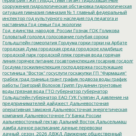
сооружения
гидрологическая обстановка
гидрологическая
ситуация
гимназия
гимназия № 1
главный федеральный
инспектор
год культурного наследия
год педагога и
наставника
Год семьи
Год экологии
Год_единства_народов_России
Гознак
ГОК
Голикова
Головатый
гололед
голосование
голубая сорока
Гольдштейн
гомеопатия
Гордума
горки
горки на Арбате
городская Дума
городская среда
городское кладбище
городской парк
городской пляж
горячая вода
горячая
линия
горячее питание
госавтоинспекция
госархив
госдолг
Госдума
госжилинспекция
господдержка
госслужащие
гостиница "Восток"
госуслуги
госхакупки
ГП "Фармация"
грабеж
град
граница
грант
график подвоза воды
график
работы
Григорий Волохов
Грипп
Грудинин
грунтовые
воды
грязная вода
ГТО
губернатор
губернатор
Гольдштейн
губернатор ЕАО
ГУК
Гулягин
Д
давление на
предпринимателей
дайджест
Дальневосточная
оперативная таможня
Дальневосточная энергетическая
компания
Дальневосточное ГУ Банка России
дальневосточный гектар
Дальний Восток
Дальсельмаш
дамба
дачное расписание
дачные перевозки
дачный_сезон_2026
ДВЖД
Движение общественный