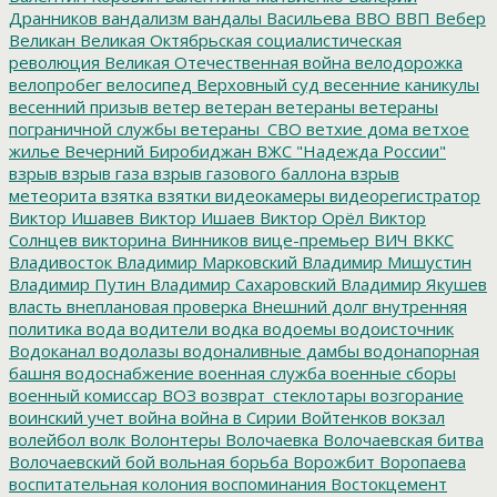
Дранников
вандализм
вандалы
Васильева
ВВО
ВВП
Вебер
Великан
Великая Октябрьская социалистическая
революция
Великая Отечественная война
велодорожка
велопробег
велосипед
Верховный суд
весенние каникулы
весенний призыв
ветер
ветеран
ветераны
ветераны
пограничной службы
ветераны_СВО
ветхие дома
ветхое
жилье
Вечерний Биробиджан
ВЖС "Надежда России"
взрыв
взрыв газа
взрыв газового баллона
взрыв
метеорита
взятка
взятки
видеокамеры
видеорегистратор
Виктор Ишавев
Виктор Ишаев
Виктор Орёл
Виктор
Солнцев
викторина
Винников
вице-премьер
ВИЧ
ВККС
Владивосток
Владимир Марковский
Владимир Мишустин
Владимир Путин
Владимир Сахаровский
Владимир Якушев
власть
внеплановая проверка
Внешний долг
внутренняя
политика
вода
водители
водка
водоемы
водоисточник
Водоканал
водолазы
водоналивные дамбы
водонапорная
башня
водоснабжение
военная служба
военные сборы
военный комиссар
ВОЗ
возврат_стеклотары
возгорание
воинский учет
война
война в Сирии
Войтенков
вокзал
волейбол
волк
Волонтеры
Волочаевка
Волочаевская битва
Волочаевский бой
вольная борьба
Ворожбит
Воропаева
воспитательная колония
воспоминания
Востокцемент