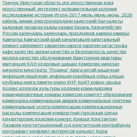
Пинчук
Иркутская область
иск
искусственная елка
искусственный_интеллект
исправительная колония
исследование
история
Итоги-2017
июль
июнь
июнь_2026
кабель линии электропередачи
кадетский бал
кадеты
кадровая чехарда
кадры
казаки
Казань
Казначейство
России
календарь
календарь праздников
камера
камеры
Камчатка
Камчатский край
канализация
капитальный
ремонт
капремонт
карантин
карате
каратин
катастрофа
кафе
качество жизни
качество и безопасность
качество
молока
качество обслуживания
Кванториум
квартиры
квитанция
КДН
кедровые шишки
Кемерово
кинозал
кинологи
кинотеатр "Родина"
Кирга
китай
кишечная
инфекция
кишечная_инфекция
кладбище
клещ
клещи
клубника
книга памяти
книги
КНР
КоАП
ковид-сводка
Кодекс
колледж культуры
колония
командировка
командировочные
комары
комиссия
комитет образования
коммуналка
коммунальная авария
коммунальные платежи
коммунальные услуги
компенсации
компенсационные
расходы
компенсация
комфортная городская среда
кондитерские изделия
конкурс
Конрад
Константин
Лазарев
конституционный суд
конституция
контрабанда
контрафакт
конфликт интересов
концерт
Корж
коронавирус
коронавирусные выплаты
коронаврус