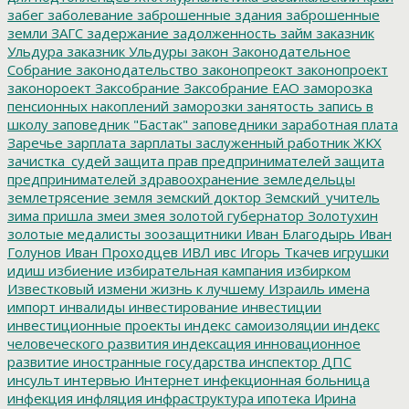
забег
заболевание
заброшенные здания
заброшенные
земли
ЗАГС
задержание
задолженность
займ
заказник
Ульдура
заказник Ульдуры
закон
Законодательное
Собрание
законодательство
законопреокт
законопроект
законороект
Заксобрание
Заксобрание ЕАО
заморозка
пенсионных накоплений
заморозки
занятость
запись в
школу
заповедник "Бастак"
заповедники
заработная плата
Заречье
зарплата
зарплаты
заслуженный работник ЖКХ
зачистка_судей
защита прав предпринимателей
защита
предпринимателей
здравоохранение
земледельцы
землетрясение
земля
земский доктор
Земский_учитель
зима пришла
змеи
змея
золотой губернатор
Золотухин
золотые медалисты
зоозащитники
Иван Благодырь
Иван
Голунов
Иван Проходцев
ИВЛ
ивс
Игорь Ткачев
игрушки
идиш
избиение
избирательная кампания
избирком
Известковый
измени жизнь к лучшему
Израиль
имена
импорт
инвалиды
инвестирование
инвестиции
инвестиционные проекты
индекс самоизоляции
индекс
человеческого развития
индексация
инновационное
развитие
иностранные государства
инспектор ДПС
инсульт
интервью
Интернет
инфекционная больница
инфекция
инфляция
инфраструктура
ипотека
Ирина