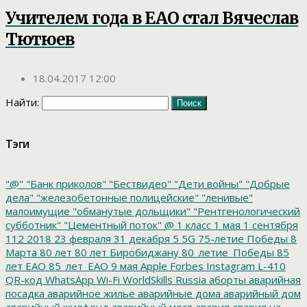
Учителем года в ЕАО стал Вячеслав
Тютюев
18.04.2017 12:00
Найти:
Тэги
"@"
"Банк приколов"
"Бествидео"
"Дети войны"
"Добрые
дела"
"железобетонные полицейские"
"ленивые"
малоимущие
"обманутые дольщики"
"Рентгенологический
субботник"
"Цементный поток"
@
1 класс
1 мая
1 сентября
112
2018
23 февраля
31 декабря
5
5G
75-летие Победы
8
Марта
80 лет
80 лет Биробиджану
80_летие_Победы
85
лет ЕАО
85_лет_ЕАО
9 мая
Apple
Forbes
Instagram
L-410
QR-код
WhatsApp
Wi-Fi
WorldSkills Russia
аборты
аварийная
посадка
аварийное жилье
аварийные дома
аварийный дом
аварийный жилфонд
аварийный мост
авария
авария на