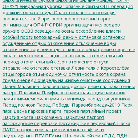
ОНФ "Генеральная уборка"
опасные сайты
ОПГ
операция
должник
оплата труда
Оплот
оползень
оппозиция
оправдательный приговор
опровержение
опрос
оптимизация
ОПФР
ОРВИ
организация пчеловодов
оружие
ОСВВ
освещение
осень
оскорбление власти
особый противопожарный режим
остановка
остановки
осужденные
отдых
отключение
отключение воды
отключение горячей воды
открытое обращение
открытые
окна
отмена компенсационных выплат
отопительный
период
отопительный сезон
отопление
отпуск
отравление
отставка
отставка Левинталя и Коростелёва
отцы города
отцы-одиночки
отчетность
охота
охрана
труда
очереди
очередь на жилье
очистные сооружения
Павел Малышев
Павлова
паводок
падение
пал
палаточный
лагерь
Палькина
Памфилова
памятная акция
памятник
памятник-мемориал
память
панихида
парад выпускников
Парад колясок
Парад Победы
Парасибириада-2019
Парк
парк Весна
парковка
парта_героев
партийный проект
Партия Роста
Пархоменко
Парыгина
паспорт
пассажирские перевозки
пассажирские перевозки\
Пасха
ПАТП
патриотизм
патриотическое граффити
пауэрлифтинг
ПГУ
ПГУ им. Шолом-Алейхема
ПДД
ПДН