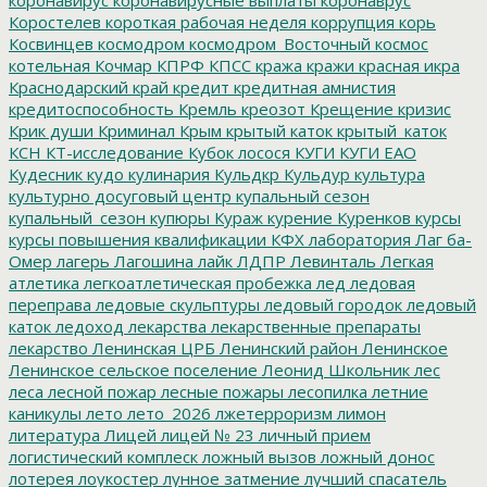
Коростелев
короткая рабочая неделя
коррупция
корь
Косвинцев
космодром
космодром_Восточный
космос
котельная
Кочмар
КПРФ
КПСС
кража
кражи
красная икра
Краснодарский край
кредит
кредитная амнистия
кредитоспособность
Кремль
креозот
Крещение
кризис
Крик души
Криминал
Крым
крытый каток
крытый_каток
КСН
КТ-исследование
Кубок лосося
КУГИ
КУГИ ЕАО
Кудесник
кудо
кулинария
Кульдкр
Кульдур
культура
культурно досуговый центр
купальный сезон
купальный_сезон
купюры
Кураж
курение
Куренков
курсы
курсы повышения квалификации
КФХ
лаборатория
Лаг ба-
Омер
лагерь
Лагошина
лайк
ЛДПР
Левинталь
Легкая
атлетика
легкоатлетическая пробежка
лед
ледовая
переправа
ледовые скульптуры
ледовый городок
ледовый
каток
ледоход
лекарства
лекарственные препараты
лекарство
Ленинская ЦРБ
Ленинский район
Ленинское
Ленинское сельское поселение
Леонид Школьник
лес
леса
лесной пожар
лесные пожары
лесопилка
летние
каникулы
лето
лето_2026
лжетерроризм
лимон
литература
Лицей
лицей № 23
личный прием
логистический комплеск
ложный вызов
ложный донос
лотерея
лоукостер
лунное затмение
лучший спасатель