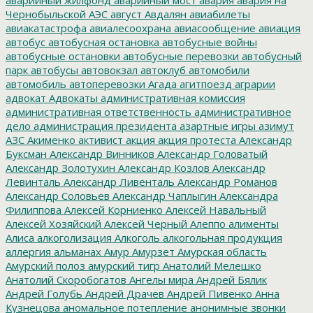
Чернобыльской АЭС
август
Авдалян
авиабилеты
авиакатастрофа
авиалесоохрана
авиасообщение
авиация
автобус
автобусная остановка
автобусные войны
автобусные остановки
автобусные перевозки
автобусный
парк
автобусы
автовокзал
автоклуб
автомобили
автомобиль
автоперевозки
Агада
агитпоезд
аграрии
адвокат
Адвокаты
административная комиссия
административная ответственность
административное
дело
администрация президента
азартные игры
азимут
АЗС
Акименко
активист
акция
акция протеста
Александр
Буксман
Александр Винников
Александр Головатый
Александр Золотухин
Александр Козлов
Александр
Левинталь
Александр Ливенталь
Александр Романов
Александр Соловьев
Александр Чаплыгин
Александра
Филиппова
Алексей Корниенко
Алексей Навальный
Алексей Хозяйский
Алексей Черный
Алеппо
алименты
Алиса
алкоголизация
Алкоголь
алкогольная продукция
аллергия
альманах
Амур
Амурзет
Амурская область
Амурский полоз
амурский тигр
Анатолий Мелешко
Анатолий Скоробогатов
Ангелы мира
Андрей Бялик
Андрей Голубь
Андрей Драчев
Андрей Пивенко
Анна
Кузнецова
аномальное потепление
анонимные звонки