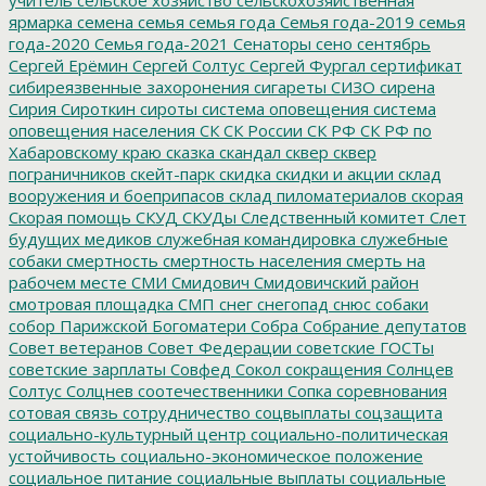
ярмарка
семена
семья
семья года
Семья года-2019
семья
года-2020
Семья года-2021
Сенаторы
сено
сентябрь
Сергей Ерёмин
Сергей Солтус
Сергей Фургал
сертификат
сибиреязвенные захоронения
сигареты
СИЗО
сирена
Сирия
Сироткин
сироты
система оповещения
система
оповещения населения
СК
СК России
СК РФ
СК РФ по
Хабаровскому краю
сказка
скандал
сквер
сквер
пограничников
скейт-парк
скидка
скидки и акции
склад
вооружения и боеприпасов
склад пиломатериалов
скорая
Скорая помощь
СКУД
СКУДы
Следственный комитет
Слет
будущих медиков
служебная командировка
служебные
собаки
смертность
смертность населения
смерть на
рабочем месте
СМИ
Смидович
Смидовичский район
смотровая площадка
СМП
снег
снегопад
снюс
собаки
собор Парижской Богоматери
Собра
Собрание депутатов
Совет ветеранов
Совет Федерации
советские ГОСТы
советские зарплаты
Совфед
Сокол
сокращения
Солнцев
Солтус
Солцнев
соотечественники
Сопка
соревнования
сотовая связь
сотрудничество
соцвыплаты
соцзащита
социально-культурный центр
социально-политическая
устойчивость
социально-экономическое положение
социальное питание
социальные выплаты
социальные