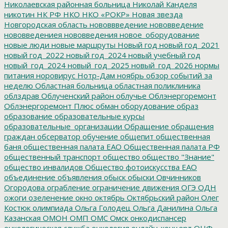
Николаевская районная больница
Николай Канделя
никотин
НК РФ
НКО
НКО «РОКР»
Новая звезда
Новгородская область
нововвведение
нововведение
нововведениея
нововведения
новое_оборудование
новые люди
новые маршруты
Новый год
новый год_2021
новый год_2022
новый год_2024
новый учебный год
новый_год_2024
новый_год_2025
новый_год_2026
нормы
питания
норовирус
Нотр-Дам
ноябрь
обзор событий за
неделю
Областная больница
областная поликлиника
облздрав
Облученский район
облучье
Облэнергоремонт
Облэнергоремонт Плюс
обман
оборудование
образ
образование
образовательные курсы
образовательные_организации
Обращение
обращения
граждан
обсерватор
обучение
общепит
общественная
баня
общественная палата ЕАО
Общественная палата РФ
общественный транспорт
общество
общество "Знание"
общество инвалидов
Общество фотоискусства ЕАО
объединение
объявления
обыск
обыски
Овчинников
Огородова
ограбление
ограничение движения
ОГЭ
ОДН
ожоги
озеленение
окно
октябрь
Октябрьский район
Олег
Костюк
олимпиада
Ольга Голодец
Ольга Данилина
Ольга
Казанская
ОМОН
ОМП
ОМС
Омск
онкодиспансер
онкологическая служба
онкология
онлайн-концерт
ОНФ