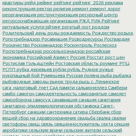
квартиры
рейд
рейинг
рейтинг
рейтинг_2026
реклама
реконструкция
ректор
религия
ремонт
ремонт дорог
реорганизация
реструктуризация
ресурсный центр
ресурсоснабжающая организация
РЖД
РИА Рейтинг
ритуальные услуги
рйтинг
рогатый скот
роддом
Родительский день
роды
рождаемость
Рождество
розыск
Ропотребнадзор
Росавиация
Росводресурсы
Росгвардия
Роскачество
Роскомнадзор
Росконтроль
Рослесхоз
Роспотребнадзор
россельхознадзор
российская
экономика
Российский Азимут
Россия
Росстат
рост цен
Ростислав Гольдштейн
Ростовская область
роуминг
РПЦ
РСПП
рубка деревьев
рубли
рубль
Рудное
ружье
рукопашный бой
Румянцева
Русская поляна
рыба
рыбалка
рыбоводные заводы
рынок труда
рысь
с. Ленинское
сага_налоговый_гнет
Сад памяти
сальмонеллез
Самбери
самбо
самогон
самодеятельность
самозанятые
самолет
самооборона
самосуд
санавиация
санация
санитария
санитарно-эпидемиологическая обстанвока
Санкт-
Петербург
санкции
сантехника
сатира
Сбербанк
сбор
вещей
сбор на здравоохранение
свадьба
свалка
свалки
светофоры
свищ
связь
священнослужитель
секта
секция
акробатики
сельские врачи
сельские жители
сельский
учитель
сельское хозяйство
сельскохозяйственная