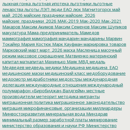
лыжная гонка
льготная ипотека
льготники
льготные
лекарства
льготы
ЛЭП
люди ЕАО
люк
Магнитогорск
май
май_2026
майские праздники
майские_2026
майские_праздники_2026
МАК-2019
Мак-2020
Мак-2021
Макаров
Максим Акимов
Максим Семенов
Максим Шупиков
макулатура
Мама-предприниматель
Мамедов
маммография
мамография
мандарин
мандарины
Марвин
Токайер
Мария Костюк
Марк Кауфман
маркировка товаров
Марковский
март
март_2026
маска
Масленица
масочный
режим
массовое сокращение
Матвиенко
материнский
капитал
маткапитал
Махинько
Маяк
МВД
медаль
Медведев
медведь
медики
Медицина
медицина_ЕАО
медицинские маски
медицинский класс
медоборудование
медосмотр
медработники
медсестры
международная
делегация
международные отношения
международный
полумарафон «Биробиджан-Валдгейм»
местные
производители
метеорит
методика
мигранты
миграционная политика
миграционное законодательство
миграция
микрофинансовые_организации
миллиардеры
Минвостокразвития
минеральная вода
Минздрав
минимальный размер заработной платы
минирование
министерство образования и науки РФ
Министерство