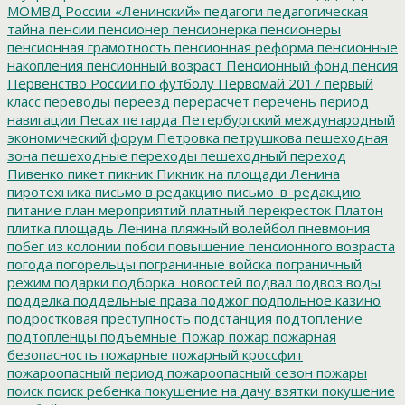
МОМВД России «Ленинский»
педагоги
педагогическая
тайна
пенсии
пенсионер
пенсионерка
пенсионеры
пенсионная грамотность
пенсионная реформа
пенсионные
накопления
пенсионный возраст
Пенсионный фонд
пенсия
Первенство России по футболу
Первомай 2017
первый
класс
переводы
переезд
перерасчет
перечень
период
навигации
Песах
петарда
Петербургский международный
экономический форум
Петровка
петрушкова
пешеходная
зона
пешеходные переходы
пешеходный переход
Пивенко
пикет
пикник
Пикник на площади Ленина
пиротехника
письмо в редакцию
письмо_в_редакцию
питание
план мероприятий
платный перекресток
Платон
плитка
площадь Ленина
пляжный волейбол
пневмония
побег из колонии
побои
повышение пенсионного возраста
погода
погорельцы
пограничные войска
пограничный
режим
подарки
подборка_новостей
подвал
подвоз воды
подделка
поддельные права
поджог
подпольное казино
подростковая преступность
подстанция
подтопление
подтопленцы
подъемные
Пожар
пожар
пожарная
безопасность
пожарные
пожарный кроссфит
пожароопасный период
пожароопасный сезон
пожары
поиск
поиск ребенка
покушение на дачу взятки
покушение