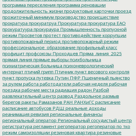
программа переселения
программа реновации
продолжительность жизни
продуктовые карточки
проезд
прожиточный минимум
производство
происшествие
прократура
прокуратруа
Прокуратура
прокуратура ЕАО
прокуратуура
прокураура
Промышленность
пропускной
режим
Просветов
протест
противодействие коррупции
противопожарный период
противопожарный режим
профессиональное_образование
профильный класс
профицит
профсоюзы
Проходцев
Пряма_линия_2025
прямая линия
прямые выборы
психбольница
психиатрическая больница
психоневрологический
интернат
птичий грипп
Птичник
пункт весового контроля
пункт пропуска
путевка
Путин
ПФР
Пшеничный
пьянство
за рулем
работа
работодатели
рабочая неделя
рабочая
поездка
рабочие места
радиация
радон
Разбой
развлекательный центр
развод
Раздольное
размыв
берегов
ракеты
Рамазанов
РАН
РАНХиГС
расписание
расписание автобусов
РДШ
реальные доходы
реанимация
ревизия
региональные финансы
региональный оператор
Региональный сосудистый центр
регистратура
регламент
регоператор
регоператор по тко
режим самоизоляции
резиновая квартира
резиновые