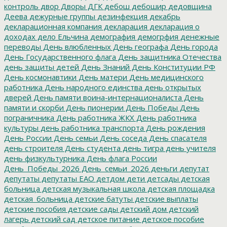
контроль
двор
Дворы
ДГК
дебош
дебошир
дедовщина
Деева
дежурные группы
дезинфекция
декабрь
декларационная компания
декларация
декларация о
доходах
дело Ельчина
демография
демогрфия
денежные
переводы
День влюбленных
День географа
День города
День Государственного флага
День защитника Отечества
день защиты детей
День Знаний
День Конституции РФ
День космонавтики
День матери
День медицинского
работника
День народного единства
день открытых
дверей
День памяти воина-интернационалиста
День
памяти и скорби
День пионерии
День Победы
День
пограничника
День работника ЖКХ
День работника
культуры
день работника транспорта
День рождения
День России
День семьи
День соседа
День спасателя
день строителя
День студента
день тигра
день учителя
день физкультурника
День флага России
День_Победы_2026
День_семьи_2026
деньги
депутат
депутаты
депутаты ЕАО
детдом
дети
детсады
детская
больница
детская музыкальная школа
детская площадка
детская_больница
детские батуты
детские выплаты
детские пособия
детские сады
детский дом
детский
лагерь
детский сад
детское питание
детское пособие