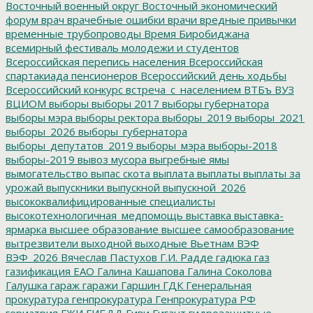
Восточный военный округ
Восточный экономический
форум
врач
врачебные ошибки
врачи
вредные привычки
временные трубопроводы
Время Биробиджана
всемирный фестиваль молодежи и студентов
Всероссийская перепись населения
Всероссийская
спартакиада пенсионеров
Всероссийский день ходьбы
Всероссийский конкурс
встреча_с_населением
ВТБъ
ВУЗ
ВЦИОМ
выборы
выборы 2017
выборы губернатора
выборы мэра
выборы ректора
выборы_2019
выборы_2021
выборы_2026
выборы_губернатора
выборы_депутатов_2019
выборы_мэра
выборы-2018
выборы-2019
вывоз мусора
выгребные ямы
вымогательство
выпас скота
выплата
выплаты
выплаты за
урожай
выпускники
выпускной
выпускной_2026
высококвалифицированные специалисты
высокотехнологичная_медпомощь
выставка
выставка-
ярмарка
высшее образование
высшее самообразование
вытрезвители
выходной
выходные
Вьетнам
ВЭФ
ВЭФ_2026
Вячеслав Пастухов
Г.И. Радде
гадюка
газ
газификация ЕАО
Галина Кашапова
Галина Соколова
Галушка
гараж
гаражи
Гаршин
ГДК
Генеральная
прокуратура
генпрокуратура
Генпрокуратура РФ
гериатрия
ГЖИ
ГИБДД
Гиви
Гигант
гидрозащитные