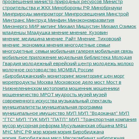
просвещения
министр природных ресурсов
Министр
строительства и ЖКХ
Минобороны РФ
Минобрнауки
Минприроды
минпромторг
Минпросвещения
Минстрой
Минтранс
Минтруд
Минфин
Минэкономразвития
Минэнерго
МИР
митинг
Михаил Мишустин
Михаил Озимок
младенцы
Младушка
мнение
мнение_Кузовин
мнение_медицина
мнение_Райт
Мнение_Тиховский
мнение_экономика
мнения
многодетные семьи
многодетные_семьи
мобильная галерея
мобильная связь
мобильное приложение
модельная библиотека
Молодая
Гвардия
молодежный еврейский центр
молодежь
молоко
молочное скотоводство
МОМВД России
«Биробиджанский»
мониторинг
мониторинг цен
морг
морепродукты
Москва
Московское дело
мост
Мост в
Нижнеленинском
мотопомпа
мошенник
мошенники
мошенничество
МРОТ
мудрость
музей
музей
современного искусства
музыкальный спектакль
муниципалитеты
муниципальная программа
муниципальное имущество
МУП
МУП "Водоканал"
МУП
"ГТС"
МУП "ГУК
МУП "ПАТП"
МУП "Транспортная компания
мусор
мусорная реформа
Мусульманская община
МФЦ
МЧС
МЧС РФ
мэр
мэрия
мэрия Биробиджана
мэрия_Биробиджана
мясо
Мясокомбинат
набережная