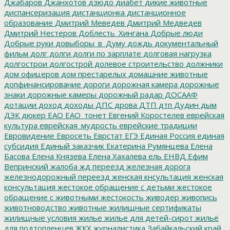
Джабаров
Джанхотов
дзюдо
диабет
дикие животные
диспансеризация
дистанционка
дистанционное
образование
Дмитрий Меведев
Дмитрий Медведев
Дмитрий Нестеров
Доблесть_Хингана
Добрые люди
Добрые руки
довыборы_в_Думу
дождь
документальный
фильм
долг
долги
долги по зарплате
долговая нагрузка
долгострои
долгострой
долевое строительство
должники
дом офицеров
дом престарелых
домашние животные
допфинансирование
дороги
дорожная камера
дорожные
знаки
дорожные камеры
дорожный радар
ДОСААФ
дотации
доход
доходы
ДПС
дрова
ДТП
дтп
Дудин
дым
ДЭК
дюкер
ЕАО
ЕАО_тонет
Евгений Коростелев
еврейская
культура
еврейская_мудрость
еврейские традиции
Евровидение
Евросеть
Еврстат
ЕГЭ
Единая Россия
единая
субсидия
Единый заказчик
Екатерина Румянцева
Елена
Басова
Елена Князева
Елена Хахалева
ель
ЕНВД
Ефим
Вепринский
жалоба
жд переезд
железная дорога
железнодорожный переезд
женская кнсультация
женская
консультация
жестокое обращение с детьми
жестокое
обращение с животными
жестокость
живодер
живопись
животноводство
животные
жилищные сертификаты
жилищные условия
жилье
жилье для детей-сирот
жильё
для подтопленцев
ЖКХ
журналистика
Забайкальский край