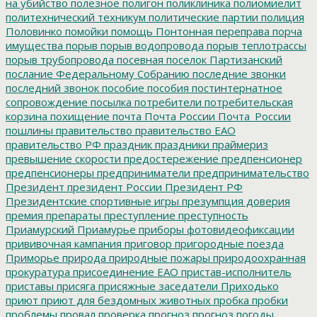
на убийство
полезное
полигон
поликлиника
полиомиелит
политехнический техникум
политические партии
полиция
Половинко
помойки
помощь
Понтонная переправа
порча
имущества
порыв
порыв водопровода
порыв теплотрассы
порыв трубопровода
посевная
поселок Партизанский
послание Федеральному Собранию
последние звонки
последний звонок
пособие
пособия
постинтернатное
сопровождение
посылка
потребители
потребительская
корзина
похищение
почта
Почта России
Почта_России
пошлины
правительство
правительство ЕАО
правительство РФ
праздник
праздники
праймериз
превышение скорости
предостережение
предпенсионер
предпенсионеры
предприниматели
предпринимательство
Президент
президент России
Президент РФ
Президентские спортивные игры
презумпция доверия
премия
препараты
преступление
преступность
Приамурский
Приамурье
приборы фотовидеофиксации
прививочная кампания
приговор
пригородные поезда
Приморье
природа
природные пожары
природоохранная
прокуратура
присоединение ЕАО
пристав-исполнитель
приставы
присяга
присяжные заседатели
Приходько
приют
приют для бездомных животных
пробка
пробки
проблемы
провал
проверка
прогноз
прогноз погоды