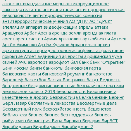
анонс
антивандальные меры
антикоррупционное
законодательство
антисанитария
антитеррористическая
безопасность
антитеррористическая комиссия
антитеррористические учения
АО "ДГК"
АО "ДРСК"
апелляция
аппарат видеофиксации
апрель
аптека
Арашуков
Арбат
Арена
аренда земли
арендная плата
арест
арест счетов
Армия
Арнаполин
арт-объекты
Артеев
Артём Акименко
Артём Куликов
Архангельск
архив
архитектура
астероид
астрономия
асфальт
асфальтовое
покрытие
Атлет
аудиенция
аферисты
африканская чума
свиней
АЧС
аэропорт
аэрофлот
бал
банк
банк "Открытие"
Банк России
банки
банкноты
банковская карта
банковские_карты
банковский роуминг
банкротство
барельеф
баскетбол
Бастак
Бастрыкин
батут
Бедность
бездомные
бездомные животные
безналичные платежи
Безопасное колесо-2019
безопасность
Безопасные и
качественные дороги
безработица
белка
бензин
Беринг
Берл Лазар
бесплатные лекарства
Бессмертные дела
Бессмертный полк
бесхозяйственность
бешенство
библиотека
бизнес
бизнес без поддержки
бизнес-
омбудсмен
биометрия
Бира
Биракан
Бирария
БирЗСТ
Биробидажан
Биробиджан
Биробиджан-2