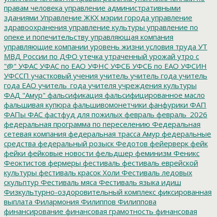
правам человека
управление административными
зданиями
Управление ЖКХ мэрии города
управление
здравоохранения
управление культуры
управление по
опеке и попечительству
управляющая компания
управляющие компании
уровень жизни
условия труда
УТ
МВД России по ДФО
утечка
утраченный урожай
утро с
"@"
УФАС
УФАС по ЕАО
УФНС
УФСБ
УФСБ по ЕАО
УФСИН
УФССП
участковый
учения
учитель
учитель года
учитель
года ЕАО
учитель_года
учителя
учреждения культуры
ФАД "Амур"
фальсификация
фальсифицированное масло
фальшивая купюра
фальшивомонетчики
фанфурики
ФАП
ФАПы
ФАС
фастфуд для пожилых
февраль
февраль_2026
федеральная программа по переселению
Федеральная
сетевая компания
федеральная трасса Амур
федеральные
средства
федеральный розыск
Федотов
фейерверк
фейк
фейки
фейковые новости
фельдшер
феминизм
Феникс
Феоктистов
фермеры
фестиваль
фестиваль еврейской
культуры
фестиваль красок Холи
Фестиваль ледовых
скульптур
Фестиваль мяса
Фестиваль языка идиш
Физкультурно-оздоровительный комплекс
фиксированная
выплата
Филармония
Филиппов
Филиппова
финансирование
финансовая грамотность
финансовая