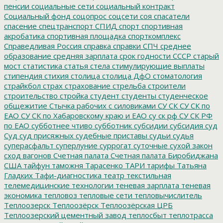
пенсии
социальные сети
социальный контракт
Социальный фонд
соцопрос
соцсети
соя
спасатели
спасение
спецтранспорт
СПИД
спорт
спортивная
акробатика
спортивная площадка
спорткомплекс
Справедливая Россия
справка
справки
СПЧ
среднее
образование
средняя зарплата
срок годности
СССР
старый
мост
статистика
статья
стела
стимулирующие выплаты
стипендия
стихия
столица
столица ДфО
стоматология
страйкбол
страх
страхование
стрельба
строители
строительство
стройка
студент
студенты
студенческое
общежитие
Стычка рабочих с силовиками
СУ СК
СУ СК по
ЕАО
СУ СК по Хабаровскому краю и ЕАО
су ск рф
СУ СК РФ
по ЕАО
субботнее чтиво
субботник
субсидии
субсидия
суд
Суд
суд присяжных
судебные приставы
судьи
судья
суперасфальт
суперлуние
суррогат
суточные
сухой закон
сход вагонов
Счетная палата
Счетная палата Биробиджана
США
тайфун
таможня
Тарасенко
ТАРИ
тарифы
Татьяна
Гладких
Тафи-диагностика
театр
текстильная
телемедицинские технологии
теневая зарплата
теневая
экономика
тепловоз
тепловые сети
тепловычислитель
Теплоозерск
Теплоозёрск
Теплоозёрская ЦРБ
Теплоозерский цементный завод
теплосбыт
теплотрасса