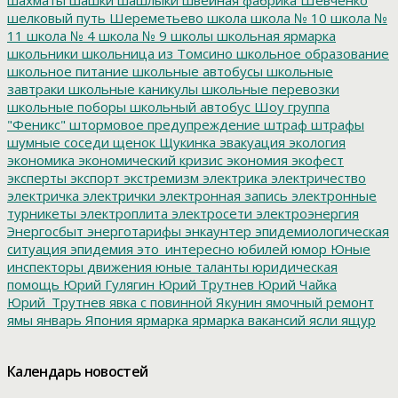
шелковый путь
Шереметьево
школа
школа № 10
школа №
11
школа № 4
школа № 9
школы
школьная ярмарка
школьники
школьница из Томсино
школьное образование
школьное питание
школьные автобусы
школьные
завтраки
школьные каникулы
школьные перевозки
школьные поборы
школьный автобус
Шоу группа
"Феникс"
штормовое предупреждение
штраф
штрафы
шумные соседи
щенок
Щукинка
эвакуация
экология
экономика
экономический кризис
экономия
экофест
эксперты
экспорт
экстремизм
электрика
электричество
электричка
электрички
электронная запись
электронные
турникеты
электроплита
электросети
электроэнергия
Энергосбыт
энерготарифы
энкаунтер
эпидемиологическая
ситуация
эпидемия
это_интересно
юбилей
юмор
Юные
инспекторы движения
юные таланты
юридическая
помощь
Юрий Гулягин
Юрий Трутнев
Юрий Чайка
Юрий_Трутнев
явка с повинной
Якунин
ямочный ремонт
ямы
январь
Япония
ярмарка
ярмарка вакансий
ясли
ящур
Календарь новостей