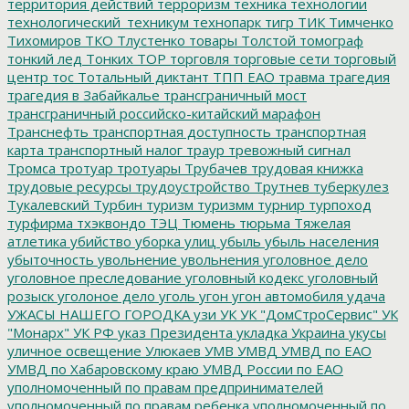
территория действий
терроризм
техника
технологии
технологический_техникум
технопарк
тигр
ТИК
Тимченко
Тихомиров
ТКО
Тлустенко
товары
Толстой
томограф
тонкий лед
Тонких
ТОР
торговля
торговые сети
торговый
центр
тос
Тотальный диктант
ТПП ЕАО
травма
трагедия
трагедия в Забайкалье
трансграничный мост
трансграничный российско-китайский марафон
Транснефть
транспортная доступность
транспортная
карта
транспортный налог
траур
тревожный сигнал
Тромса
тротуар
тротуары
Трубачев
трудовая книжка
трудовые ресурсы
трудоустройство
Трутнев
туберкулез
Тукалевский
Турбин
туризм
туризмм
турнир
турпоход
турфирма
тхэквондо
ТЭЦ
Тюмень
тюрьма
Тяжелая
атлетика
убийство
уборка улиц
убыль
убыль населения
убыточность
увольнение
увольнения
уголовное дело
уголовное преследование
уголовный кодекс
уголовный
розыск
уголоное дело
уголь
угон
угон автомобиля
удача
УЖАСЫ НАШЕГО ГОРОДКА
узи
УК
УК "ДомСтроСервис"
УК
"Монарх"
УК РФ
указ Президента
укладка
Украина
укусы
уличное освещение
Улюкаев
УМВ
УМВД
УМВД по ЕАО
УМВД по Хабаровскому краю
УМВД России по ЕАО
уполномоченный по правам предпринимателей
уполномоченный по правам ребенка
уполномоченный по