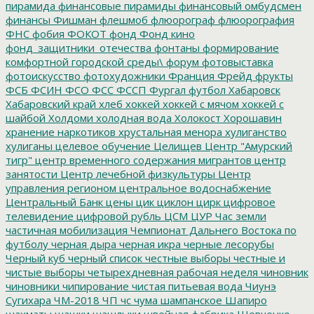
пирамида
финансовые пирамиды
финансовый омбудсмен
финансы
Фишман
флешмоб
флюорограф
флюорография
ФНС
фобия
ФОКОТ
фонд
Фонд кино
фонд_защитники_отечества
фонтаны
формирование
комфортной городской среды\
форум
фотовыставка
фотоискусство
фотохудожники
Франция
Фрейд
фрукты
ФСБ
ФСИН
ФСО
ФСС
ФССП
Фургал
футбол
Хабаровск
Хабаровский край
хлеб
хоккей
хоккей с мячом
хоккей с
шайбой
Холдоми
холодная вода
Холокост
Хорошавин
хранение наркотиков
хрустальная менора
хулиганство
хулиганы
целевое обучение
Целищев
Центр "Амурский
тигр"
центр временного содержания мигрантов
центр
занятости
Центр лечебной физкультуры
Центр
управления регионом
центральное водоснабжение
Центральный Банк
цены
цик
циклон
цирк
цифровое
телевидение
цифровой рубль
ЦСМ
ЦУР
Час земли
частичная мобилизация
Чемпионат Дальнего Востока по
футболу
черная дыра
черная икра
черные лесорубы
Черный куб
черный список
честные выборы
честные и
чистые выборы
четырехдневная рабочая неделя
чиновник
чиновники
чипирование
чистая питьевая вода
Чиунэ
Сугихара
ЧМ-2018
ЧП
чс
чума
шампанское
Шапиро
шахматы
шашки
шашлыки
швейная фабрика
Шевченко