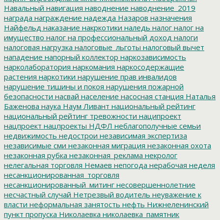
Навальный
навигация
наводнение
наводнение_2019
награда
награждение
надежда
Назаров
назначения
Найфельд
наказание
накркотики
наледь
налог
налог на
имущество
налог на профессиональный доход
налоги
налоговая нагрузка
налоговые_льготы
налоговый вычет
нападение
напорный коллектор
наркозависимость
нарколаборатория
наркомания
наркосодержащие
растения
наркотики
нарушение прав инвалидов
нарушение тишины и покоя
нарушения пожарной
безопасности
насвай
население
насосная станция
Наталья
Баженова
наука
Наум Ливант
национальный рейтинг
национальный рейтинг тревожности
наципроект
нацпроект
нацпроекты
НДФЛ
неблагополучные семьи
недвижимость
недострои
независимая экспертиза
независимые сми
незаконная миграция
незаконная охота
незаконная рубка
незаконная_реклама
некролог
нелегальная торговля
Немаев
непогода
нерабочая неделя
несанкционированная_торговля
несанкционированный_митинг
несовершеннолетние
несчастный случай
Нетрезвый водитель
неуважение к
власти
неформальная занятость
нефть
Нижнеленинский
пункт пропуска
Николаевка
николаевка_памятник