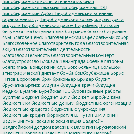
Биробиджанская воспитательная колония
Биробиджанская таможня
Биробиджанская ТЭЦ
Биробиджанский Арбат
Биробиджанский военный
гарнизонный суд
Биробиджанский колледж культуры и
искусств
Биробиджанский район
Бирофельд
биткоин
битумная яма
битумная_яма
битумное болото
битумные
ямы
Благовещенск
Благовещенский кафедральный собор
Благословенное
благотворитель года
благотворительная
акция
благотворительная деятельность
благотворительность
благотворительный концерт
благоустройство
Блокада Ленинграда
боевые патроны
боеприпасы
Бойцовский клуб
бокс
больница
большой
этнографический диктант
бомба
бомбоубежище
Борис
Титов
Борохович
брак
браконьер
Бридер
брусит
брусчатка
Брянск
Будукан
будущие врачи
будущие
медики
Бумагин
Бурейская ГЭС
буровзрывные работы
Бурятия
Бюджет
бюджет 2017
бюджет Биробиджана
бюджетники
бюджетные деньги
бюджетные организации
бюджетные средства
бюджетные учреждения
бюджетный кредит
бюрократия
В. Путин
В.И. Ленин
Вадим Зингман
вакцина
вакцинация
Валдгейм
Валдгеймский детдом
валежник
Валентин Брусиловский
Валентин Коровин
Валентина Матвиенко
Валерий