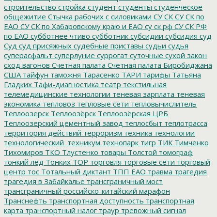
строительство
стройка
студент
студенты
студенческое
общежитие
Стычка рабочих с силовиками
СУ СК
СУ СК по
ЕАО
СУ СК по Хабаровскому краю и ЕАО
су ск рф
СУ СК РФ
по ЕАО
субботнее чтиво
субботник
субсидии
субсидия
суд
Суд
суд присяжных
судебные приставы
судьи
судья
суперасфальт
суперлуние
суррогат
суточные
сухой закон
сход вагонов
Счетная палата
Счетная палата Биробиджана
США
тайфун
таможня
Тарасенко
ТАРИ
тарифы
Татьяна
Гладких
Тафи-диагностика
театр
текстильная
телемедицинские технологии
теневая зарплата
теневая
экономика
тепловоз
тепловые сети
тепловычислитель
Теплоозерск
Теплоозёрск
Теплоозёрская ЦРБ
Теплоозерский цементный завод
теплосбыт
теплотрасса
территория действий
терроризм
техника
технологии
технологический_техникум
технопарк
тигр
ТИК
Тимченко
Тихомиров
ТКО
Тлустенко
товары
Толстой
томограф
тонкий лед
Тонких
ТОР
торговля
торговые сети
торговый
центр
тос
Тотальный диктант
ТПП ЕАО
травма
трагедия
трагедия в Забайкалье
трансграничный мост
трансграничный российско-китайский марафон
Транснефть
транспортная доступность
транспортная
карта
транспортный налог
траур
тревожный сигнал