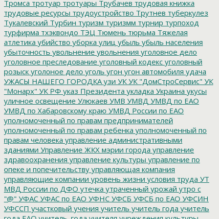
Тромса
тротуар
тротуары
Трубачев
трудовая книжка
трудовые ресурсы
трудоустройство
Трутнев
туберкулез
Тукалевский
Турбин
туризм
туризмм
турнир
турпоход
турфирма
тхэквондо
ТЭЦ
Тюмень
тюрьма
Тяжелая
атлетика
убийство
уборка улиц
убыль
убыль населения
убыточность
увольнение
увольнения
уголовное дело
уголовное преследование
уголовный кодекс
уголовный
розыск
уголоное дело
уголь
угон
угон автомобиля
удача
УЖАСЫ НАШЕГО ГОРОДКА
узи
УК
УК "ДомСтроСервис"
УК
"Монарх"
УК РФ
указ Президента
укладка
Украина
укусы
уличное освещение
Улюкаев
УМВ
УМВД
УМВД по ЕАО
УМВД по Хабаровскому краю
УМВД России по ЕАО
уполномоченный по правам предпринимателей
уполномоченный по правам ребенка
уполномоченный по
правам человека
управление административными
зданиями
Управление ЖКХ мэрии города
управление
здравоохранения
управление культуры
управление по
опеке и попечительству
управляющая компания
управляющие компании
уровень жизни
условия труда
УТ
МВД России по ДФО
утечка
утраченный урожай
утро с
"@"
УФАС
УФАС по ЕАО
УФНС
УФСБ
УФСБ по ЕАО
УФСИН
УФССП
участковый
учения
учитель
учитель года
учитель
года ЕАО
учитель_года
учителя
учреждения культуры