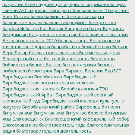
покрытие
Атлет
аудиенция
аферисты
африканская чума
свиней
АЧС
аэропорт
аэрофлот
бал
банк
банк "Открытие"
Банк России
банки
банкноты
банковская карта
банковские_карты
банковский роуминг
банкротство
барельеф
баскетбол
Бастак
Бастрыкин
батут
Бедность
бездомные
бездомные животные
безналичные платежи
Безопасное колесо-2019
безопасность
Безопасные и
качественные дороги
безработица
белка
бензин
Беринг
Берл Лазар
бесплатные лекарства
Бессмертные дела
Бессмертный полк
бесхозяйственность
бешенство
библиотека
бизнес
бизнес без поддержки
бизнес-
омбудсмен
биометрия
Бира
Биракан
Бирария
БирЗСТ
Биробидажан
Биробиджан
Биробиджан-2
Биробиджанская воспитательная колония
Биробиджанская таможня
Биробиджанская ТЭЦ
Биробиджанский Арбат
Биробиджанский военный
гарнизонный суд
Биробиджанский колледж культуры и
искусств
Биробиджанский район
Бирофельд
биткоин
битумная яма
битумная_яма
битумное болото
битумные
ямы
Благовещенск
Благовещенский кафедральный собор
Благословенное
благотворитель года
благотворительная
акция
благотворительная деятельность