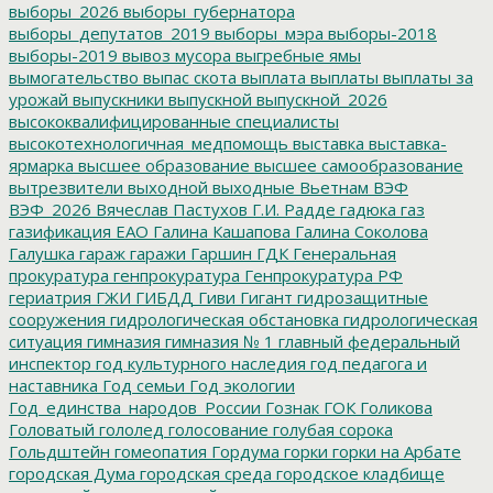
выборы_2026
выборы_губернатора
выборы_депутатов_2019
выборы_мэра
выборы-2018
выборы-2019
вывоз мусора
выгребные ямы
вымогательство
выпас скота
выплата
выплаты
выплаты за
урожай
выпускники
выпускной
выпускной_2026
высококвалифицированные специалисты
высокотехнологичная_медпомощь
выставка
выставка-
ярмарка
высшее образование
высшее самообразование
вытрезвители
выходной
выходные
Вьетнам
ВЭФ
ВЭФ_2026
Вячеслав Пастухов
Г.И. Радде
гадюка
газ
газификация ЕАО
Галина Кашапова
Галина Соколова
Галушка
гараж
гаражи
Гаршин
ГДК
Генеральная
прокуратура
генпрокуратура
Генпрокуратура РФ
гериатрия
ГЖИ
ГИБДД
Гиви
Гигант
гидрозащитные
сооружения
гидрологическая обстановка
гидрологическая
ситуация
гимназия
гимназия № 1
главный федеральный
инспектор
год культурного наследия
год педагога и
наставника
Год семьи
Год экологии
Год_единства_народов_России
Гознак
ГОК
Голикова
Головатый
гололед
голосование
голубая сорока
Гольдштейн
гомеопатия
Гордума
горки
горки на Арбате
городская Дума
городская среда
городское кладбище