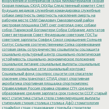
вооружения и боеприпасов
склад пиломатериалов
скорая
Скорая помощь
СКУД
СКУДы
Следственный комитет
Слет
будущих медиков
служебная командировка
служебные
собаки
смертность
смертность населения
смерть на
рабочем месте
СМИ
Смидович
Смидовичский район
смотровая площадка
СМП
снег
снегопад
снюс
собаки
собор Парижской Богоматери
Собра
Собрание депутатов
Совет ветеранов
Совет Федерации
советские ГОСТы
советские зарплаты
Совфед
Сокол
сокращения
Солнцев
Солтус
Солцнев
соотечественники
Сопка
соревнования
сотовая связь
сотрудничество
соцвыплаты
соцзащита
социально-культурный центр
социально-политическая
устойчивость
социально-экономическое положение
социальное питание
социальные выплаты
социальные
пенсии
социальные сети
социальный контракт
Социальный фонд
соцопрос
соцсети
соя
спасатели
спасение
спецтранспорт
СПИД
спорт
спортивная
акробатика
спортивная площадка
спорткомплекс
Справедливая Россия
справка
справки
СПЧ
среднее
образование
средняя зарплата
срок годности
СССР
старый
мост
статистика
статья
стела
стимулирующие выплаты
стипендия
стихия
столица
столица ДфО
стоматология
страйкбол
страх
страхование
стрельба
строители