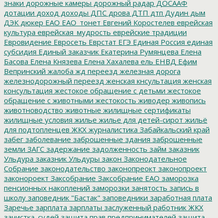
знаки
дорожные камеры
дорожный радар
ДОСААФ
дотации
доход
доходы
ДПС
дрова
ДТП
дтп
Дудин
дым
ДЭК
дюкер
ЕАО
ЕАО_тонет
Евгений Коростелев
еврейская
культура
еврейская_мудрость
еврейские традиции
Евровидение
Евросеть
Еврстат
ЕГЭ
Единая Россия
единая
субсидия
Единый заказчик
Екатерина Румянцева
Елена
Басова
Елена Князева
Елена Хахалева
ель
ЕНВД
Ефим
Вепринский
жалоба
жд переезд
железная дорога
железнодорожный переезд
женская кнсультация
женская
консультация
жестокое обращение с детьми
жестокое
обращение с животными
жестокость
живодер
живопись
животноводство
животные
жилищные сертификаты
жилищные условия
жилье
жилье для детей-сирот
жильё
для подтопленцев
ЖКХ
журналистика
Забайкальский край
забег
заболевание
заброшенные здания
заброшенные
земли
ЗАГС
задержание
задолженность
займ
заказник
Ульдура
заказник Ульдуры
закон
Законодательное
Собрание
законодательство
законопреокт
законопроект
законороект
Заксобрание
Заксобрание ЕАО
заморозка
пенсионных накоплений
заморозки
занятость
запись в
школу
заповедник "Бастак"
заповедники
заработная плата
Заречье
зарплата
зарплаты
заслуженный работник ЖКХ
зачистка_судей
защита прав предпринимателей
защита