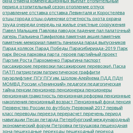
окна
отмена компенсационных выплат
отопительный
период
отопительный сезон
отопление
отпуск
отравление
отставка
отставка Левинталя и Коростелёва
отцы города
отцы-одиночки
отчетность
охота
охрана
труда
очереди
очередь на жилье
очистные сооружения
Павел Малышев
Павлова
паводок
падение
пал
палаточный
лагерь
Палькина
Памфилова
памятная акция
памятник
памятник-мемориал
память
панихида
парад выпускников
Парад колясок
Парад Победы
Парасибириада-2019
Парк
парк Весна
парковка
парта_героев
партийный проект
Партия Роста
Пархоменко
Парыгина
паспорт
пассажирские перевозки
пассажирские перевозки\
Пасха
ПАТП
патриотизм
патриотическое граффити
пауэрлифтинг
ПГУ
ПГУ им. Шолом-Алейхема
ПДД
ПДН
МОМВД России «Ленинский»
педагоги
педагогическая
тайна
пенсии
пенсионер
пенсионерка
пенсионеры
пенсионная грамотность
пенсионная реформа
пенсионные
накопления
пенсионный возраст
Пенсионный фонд
пенсия
Первенство России по футболу
Первомай 2017
первый
класс
переводы
переезд
перерасчет
перечень
период
навигации
Песах
петарда
Петербургский международный
экономический форум
Петровка
петрушкова
пешеходная
зона
пешеходные переходы
пешеходный переход