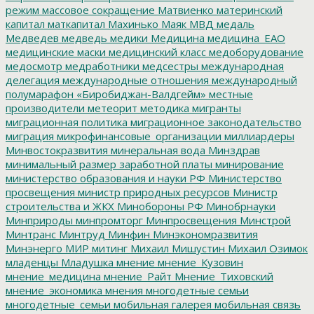
режим
массовое сокращение
Матвиенко
материнский
капитал
маткапитал
Махинько
Маяк
МВД
медаль
Медведев
медведь
медики
Медицина
медицина_ЕАО
медицинские маски
медицинский класс
медоборудование
медосмотр
медработники
медсестры
международная
делегация
международные отношения
международный
полумарафон «Биробиджан-Валдгейм»
местные
производители
метеорит
методика
мигранты
миграционная политика
миграционное законодательство
миграция
микрофинансовые_организации
миллиардеры
Минвостокразвития
минеральная вода
Минздрав
минимальный размер заработной платы
минирование
министерство образования и науки РФ
Министерство
просвещения
министр природных ресурсов
Министр
строительства и ЖКХ
Минобороны РФ
Минобрнауки
Минприроды
минпромторг
Минпросвещения
Минстрой
Минтранс
Минтруд
Минфин
Минэкономразвития
Минэнерго
МИР
митинг
Михаил Мишустин
Михаил Озимок
младенцы
Младушка
мнение
мнение_Кузовин
мнение_медицина
мнение_Райт
Мнение_Тиховский
мнение_экономика
мнения
многодетные семьи
многодетные_семьи
мобильная галерея
мобильная связь