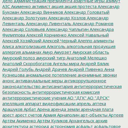
дело
администрация президента
азартные игры
азимут
АЗС
Акименко
активист
акция
акция протеста
Александр
Буксман
Александр Винников
Александр Головатый
Александр Золотухин
Александр Козлов
Александр
Левинталь
Александр Ливенталь
Александр Романов
Александр Соловьев
Александр Чаплыгин
Александра
Филиппова
Алексей Корниенко
Алексей Навальный
Алексей Хозяйский
Алексей Черный
Алеппо
алименты
Алиса
алкоголизация
Алкоголь
алкогольная продукция
аллергия
альманах
Амур
Амурзет
Амурская область
Амурский полоз
амурский тигр
Анатолий Мелешко
Анатолий Скоробогатов
Ангелы мира
Андрей Бялик
Андрей Голубь
Андрей Драчев
Андрей Пивенко
Анна
Кузнецова
аномальное потепление
анонимные звонки
анонс
антивандальные меры
антикоррупционное
законодательство
антисанитария
антитеррористическая
безопасность
антитеррористическая комиссия
антитеррористические учения
АО "ДГК"
АО "ДРСК"
апелляция
аппарат видеофиксации
апрель
аптека
Арашуков
Арбат
Арена
аренда земли
арендная плата
арест
арест счетов
Армия
Арнаполин
арт-объекты
Артеев
Артём Акименко
Артём Куликов
Архангельск
архив
архитектура
астероид
астрономия
асфальт
асфальтовое