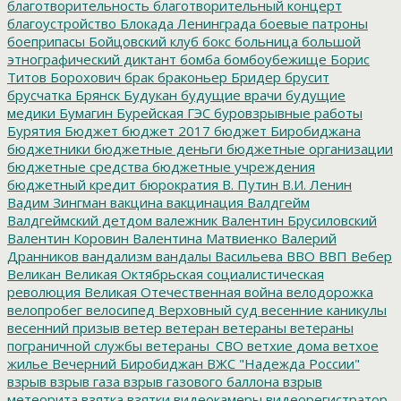
благотворительность
благотворительный концерт
благоустройство
Блокада Ленинграда
боевые патроны
боеприпасы
Бойцовский клуб
бокс
больница
большой
этнографический диктант
бомба
бомбоубежище
Борис
Титов
Борохович
брак
браконьер
Бридер
брусит
брусчатка
Брянск
Будукан
будущие врачи
будущие
медики
Бумагин
Бурейская ГЭС
буровзрывные работы
Бурятия
Бюджет
бюджет 2017
бюджет Биробиджана
бюджетники
бюджетные деньги
бюджетные организации
бюджетные средства
бюджетные учреждения
бюджетный кредит
бюрократия
В. Путин
В.И. Ленин
Вадим Зингман
вакцина
вакцинация
Валдгейм
Валдгеймский детдом
валежник
Валентин Брусиловский
Валентин Коровин
Валентина Матвиенко
Валерий
Дранников
вандализм
вандалы
Васильева
ВВО
ВВП
Вебер
Великан
Великая Октябрьская социалистическая
революция
Великая Отечественная война
велодорожка
велопробег
велосипед
Верховный суд
весенние каникулы
весенний призыв
ветер
ветеран
ветераны
ветераны
пограничной службы
ветераны_СВО
ветхие дома
ветхое
жилье
Вечерний Биробиджан
ВЖС "Надежда России"
взрыв
взрыв газа
взрыв газового баллона
взрыв
метеорита
взятка
взятки
видеокамеры
видеорегистратор