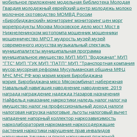
мобильное приложение
модельная библиотека
Молодая
Гвардия
молодежный еврейский центр
молодежь
молоко
молочное скотоводство
МОМВД России
«Биробиджанский»
мониторинг
мониторинг цен
морг
морепродукты
Москва
Московское дело
мост
Мост в
Нижнеленинском
мотопомпа
мошенник
мошенники
мошенничество
МРОТ
мудрость
музей
музей
современного искусства
музыкальный спектакль
муниципалитеты
муниципальная программа
муниципальное имущество
МУП
МУП "Водоканал"
МУП
"ГТС"
МУП "ГУК
МУП "ПАТП"
МУП "Транспортная компания
мусор
мусорная реформа
Мусульманская община
МФЦ
МЧС
МЧС РФ
мэр
мэрия
мэрия Биробиджана
мэрия_Биробиджана
мясо
Мясокомбинат
набережная
Навальный
навигация
наводнение
наводнение_2019
награда
награждение
надежда
Назаров
назначения
Найфельд
наказание
накркотики
наледь
налог
налог на
имущество
налог на профессиональный доход
налоги
налоговая нагрузка
налоговые_льготы
налоговый вычет
нападение
напорный коллектор
наркозависимость
нарколаборатория
наркомания
наркосодержащие
растения
наркотики
нарушение прав инвалидов
нарушение тишины и покоя
нарушения пожарной