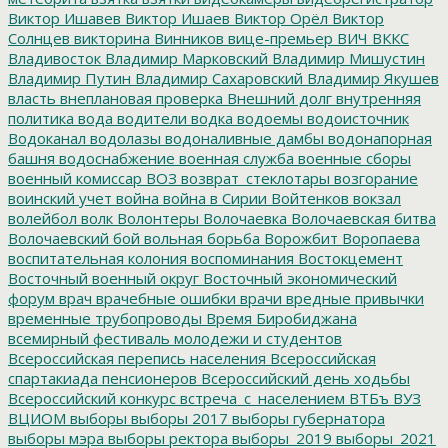
Виктор Ишавев
Виктор Ишаев
Виктор Орёл
Виктор
Солнцев
викторина
Винников
вице-премьер
ВИЧ
ВККС
Владивосток
Владимир Марковский
Владимир Мишустин
Владимир Путин
Владимир Сахаровский
Владимир Якушев
власть
внеплановая проверка
Внешний долг
внутренняя
политика
вода
водители
водка
водоемы
водоисточник
Водоканал
водолазы
водоналивные дамбы
водонапорная
башня
водоснабжение
военная служба
военные сборы
военный комиссар
ВОЗ
возврат_стеклотары
возгорание
воинский учет
война
война в Сирии
Войтенков
вокзал
волейбол
волк
Волонтеры
Волочаевка
Волочаевская битва
Волочаевский бой
вольная борьба
Ворожбит
Воропаева
воспитательная колония
воспоминания
Востокцемент
Восточный военный округ
Восточный экономический
форум
врач
врачебные ошибки
врачи
вредные привычки
временные трубопроводы
Время Биробиджана
всемирный фестиваль молодежи и студентов
Всероссийская перепись населения
Всероссийская
спартакиада пенсионеров
Всероссийский день ходьбы
Всероссийский конкурс
встреча_с_населением
ВТБъ
ВУЗ
ВЦИОМ
выборы
выборы 2017
выборы губернатора
выборы мэра
выборы ректора
выборы_2019
выборы_2021