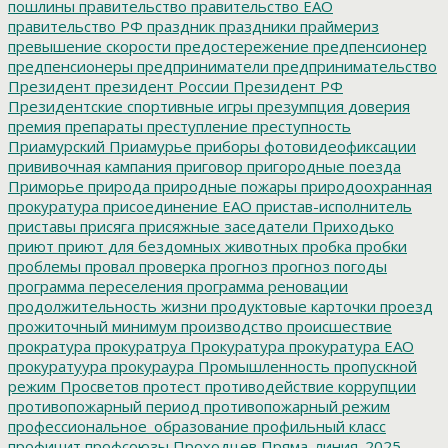
пошлины
правительство
правительство ЕАО
правительство РФ
праздник
праздники
праймериз
превышение скорости
предостережение
предпенсионер
предпенсионеры
предприниматели
предпринимательство
Президент
президент России
Президент РФ
Президентские спортивные игры
презумпция доверия
премия
препараты
преступление
преступность
Приамурский
Приамурье
приборы фотовидеофиксации
прививочная кампания
приговор
пригородные поезда
Приморье
природа
природные пожары
природоохранная
прокуратура
присоединение ЕАО
пристав-исполнитель
приставы
присяга
присяжные заседатели
Приходько
приют
приют для бездомных животных
пробка
пробки
проблемы
провал
проверка
прогноз
прогноз погоды
программа переселения
программа реновации
продолжительность жизни
продуктовые карточки
проезд
прожиточный минимум
производство
происшествие
прократура
прокуратруа
Прокуратура
прокуратура ЕАО
прокуратуура
прокураура
Промышленность
пропускной
режим
Просветов
протест
противодействие коррупции
противопожарный период
противопожарный режим
профессиональное_образование
профильный класс
профицит
профсоюзы
Проходцев
Пряма_линия_2025