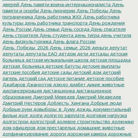
дверей
День памяти воина-интернационалиста
День
памяти и скорби
День пионерии
День Победы
День
пограничника
День работника ЖКХ
День работника
культуры
день работника транспорта
День рождения
День России
День семьи
День соседа
День спасателя
день строителя
День студента
день тигра
день учителя
день физкультурника
День флага России
День_Победы_2026
День_семьи_2026
деньги
депутат
депутаты
депутаты ЕАО
детдом
дети
детсады
детская
больница
детская музыкальная школа
детская площадка
детская_больница
детские батуты
детские выплаты
детские пособия
детские сады
детский дом
детский
лагерь
детский сад
детское питание
детское пособие
Джабаров
Джанхотов
дзюдо
диабет
дикие животные
диспансеризация
дистанционка
дистанционное
образование
Дмитрий Меведев
Дмитрий Медведев
Дмитрий Нестеров
Доблесть_Хингана
Добрые люди
Добрые руки
довыборы_в_Думу
дождь
документальный
фильм
долг
долги
долги по зарплате
долговая нагрузка
долгострои
долгострой
долевое строительство
должники
дом офицеров
дом престарелых
домашние животные
допфинансирование
дороги
дорожная камера
дорожные