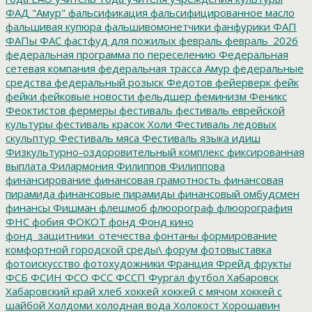
ФАД "Амур"
фальсификация
фальсифицированное масло
фальшивая купюра
фальшивомонетчики
фанфурики
ФАП
ФАПы
ФАС
фастфуд для пожилых
февраль
февраль_2026
федеральная программа по переселению
Федеральная
сетевая компания
федеральная трасса Амур
федеральные
средства
федеральный розыск
Федотов
фейерверк
фейк
фейки
фейковые новости
фельдшер
феминизм
Феникс
Феоктистов
фермеры
фестиваль
фестиваль еврейской
культуры
фестиваль красок Холи
Фестиваль ледовых
скульптур
Фестиваль мяса
Фестиваль языка идиш
Физкультурно-оздоровительный комплекс
фиксированная
выплата
Филармония
Филиппов
Филиппова
финансирование
финансовая грамотность
финансовая
пирамида
финансовые пирамиды
финансовый омбудсмен
финансы
Фишман
флешмоб
флюорограф
флюорография
ФНС
фобия
ФОКОТ
фонд
Фонд кино
фонд_защитники_отечества
фонтаны
формирование
комфортной городской среды\
форум
фотовыставка
фотоискусство
фотохудожники
Франция
Фрейд
фрукты
ФСБ
ФСИН
ФСО
ФСС
ФССП
Фургал
футбол
Хабаровск
Хабаровский край
хлеб
хоккей
хоккей с мячом
хоккей с
шайбой
Холдоми
холодная вода
Холокост
Хорошавин