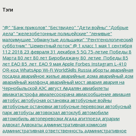
Тэги
"@"
"Банк приколов"
"Бествидео"
"Дети войны"
"Добрые
дела"
"железобетонные полицейские"
"ленивые"
малоимущие
"обманутые дольщики"
"Рентгенологический
субботник"
"Цементный поток"
@
1 класс
1 мая
1 сентября
112
2018
23 февраля
31 декабря
5
5G
75-летие Победы
8
Марта
80 лет
80 лет Биробиджану
80_летие_Победы
85
лет ЕАО
85_лет_ЕАО
9 мая
Apple
Forbes
Instagram
L-410
QR-код
WhatsApp
Wi-Fi
WorldSkills Russia
аборты
аварийная
посадка
аварийное жилье
аварийные дома
аварийный дом
аварийный жилфонд
аварийный мост
авария
авария на
Чернобыльской АЭС
август
Авдалян
авиабилеты
авиакатастрофа
авиалесоохрана
авиасообщение
авиация
автобус
автобусная остановка
автобусные войны
автобусные остановки
автобусные перевозки
автобусный
парк
автобусы
автовокзал
автоклуб
автомобили
автомобиль
автоперевозки
Агада
агитпоезд
аграрии
адвокат
Адвокаты
административная комиссия
административная ответственность
административное