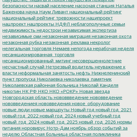
безопасности
насвай
население
насосная станция
Наталья
Баженова
наука
Наум Ливант
национальный рейтинг
национальный рейтинг тревожности
наципроект
нацпроект
нацпроекты
НДФЛ
неблагополучные семьи
недвижимость
недострои
независимая экспертиза
независимые сми
незаконная миграция
незаконная охота
незаконная рубка
незаконная_реклама
некролог
нелегальная торговля
Немаев
непогода
нерабочая неделя
несанкционированная_торговля
несанкционированный_митинг
несовершеннолетние
несчастный случай
Нетрезвый водитель
неуважение к
власти
неформальная занятость
нефть
Нижнеленинский
пункт пропуска
Николаевка
николаевка_памятник
Николаевская районная больница
Николай Канделя
никотин
НК РФ
НКО
НКО «РОКР»
Новая звезда
Новгородская область
нововвведение
нововведение
нововведениея
нововведения
новое_оборудование
новые люди
новые маршруты
Новый год
новый год_2021
новый год_2022
новый год_2024
новый учебный год
новый_год_2024
новый_год_2025
новый_год_2026
нормы
питания
норовирус
Нотр-Дам
ноябрь
обзор событий за
неделю
Областная больница
областная поликлиника