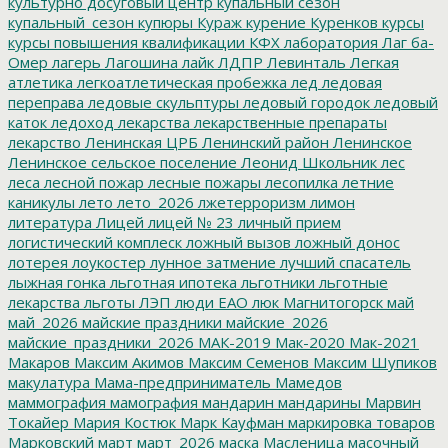
культурно досуговый центр
купальный сезон
купальный_сезон
купюры
Кураж
курение
Куренков
курсы
курсы повышения квалификации
КФХ
лаборатория
Лаг ба-
Омер
лагерь
Лагошина
лайк
ЛДПР
Левинталь
Легкая
атлетика
легкоатлетическая пробежка
лед
ледовая
переправа
ледовые скульптуры
ледовый городок
ледовый
каток
ледоход
лекарства
лекарственные препараты
лекарство
Ленинская ЦРБ
Ленинский район
Ленинское
Ленинское сельское поселение
Леонид Школьник
лес
леса
лесной пожар
лесные пожары
лесопилка
летние
каникулы
лето
лето_2026
лжетерроризм
лимон
литература
Лицей
лицей № 23
личный прием
логистический комплеск
ложный вызов
ложный донос
лотерея
лоукостер
лунное затмение
лучший спасатель
лыжная гонка
льготная ипотека
льготники
льготные
лекарства
льготы
ЛЭП
люди ЕАО
люк
Магнитогорск
май
май_2026
майские праздники
майские_2026
майские_праздники_2026
МАК-2019
Мак-2020
Мак-2021
Макаров
Максим Акимов
Максим Семенов
Максим Шупиков
макулатура
Мама-предприниматель
Мамедов
маммография
мамография
мандарин
мандарины
Марвин
Токайер
Мария Костюк
Марк Кауфман
маркировка товаров
Марковский
март
март_2026
маска
Масленица
масочный