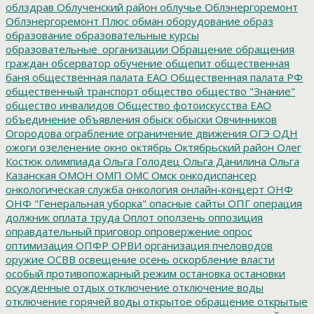
облздрав
Облученский район
облучье
Облэнергоремонт
Облэнергоремонт Плюс
обман
оборудование
образ
образование
образовательные курсы
образовательные_организации
Обращение
обращения
граждан
обсерватор
обучение
общепит
общественная
баня
общественная палата ЕАО
Общественная палата РФ
общественный транспорт
общество
общество "Знание"
общество инвалидов
Общество фотоискусства ЕАО
объединение
объявления
обыск
обыски
Овчинников
Огородова
ограбление
ограничение движения
ОГЭ
ОДН
ожоги
озеленение
окно
октябрь
Октябрьский район
Олег
Костюк
олимпиада
Ольга Голодец
Ольга Данилина
Ольга
Казанская
ОМОН
ОМП
ОМС
Омск
онкодиспансер
онкологическая служба
онкология
онлайн-концерт
ОНФ
ОНФ "Генеральная уборка"
опасные сайты
ОПГ
операция
должник
оплата труда
Оплот
оползень
оппозиция
оправдательный приговор
опровержение
опрос
оптимизация
ОПФР
ОРВИ
организация пчеловодов
оружие
ОСВВ
освещение
осень
оскорбление власти
особый противопожарный режим
остановка
остановки
осужденные
отдых
отключение
отключение воды
отключение горячей воды
открытое обращение
открытые