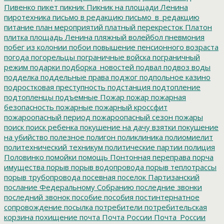
Пивенко
пикет
пикник
Пикник на площади Ленина
пиротехника
письмо в редакцию
письмо_в_редакцию
питание
план мероприятий
платный перекресток
Платон
плитка
площадь Ленина
пляжный волейбол
пневмония
побег из колонии
побои
повышение пенсионного возраста
погода
погорельцы
пограничные войска
пограничный
режим
подарки
подборка_новостей
подвал
подвоз воды
подделка
поддельные права
поджог
подпольное казино
подростковая преступность
подстанция
подтопление
подтопленцы
подъемные
Пожар
пожар
пожарная
безопасность
пожарные
пожарный кроссфит
пожароопасный период
пожароопасный сезон
пожары
поиск
поиск ребенка
покушение на дачу взятки
покушение
на убийство
полезное
полигон
поликлиника
полиомиелит
политехнический техникум
политические партии
полиция
Половинко
помойки
помощь
Понтонная переправа
порча
имущества
порыв
порыв водопровода
порыв теплотрассы
порыв трубопровода
посевная
поселок Партизанский
послание Федеральному Собранию
последние звонки
последний звонок
пособие
пособия
постинтернатное
сопровождение
посылка
потребители
потребительская
корзина
похищение
почта
Почта России
Почта_России