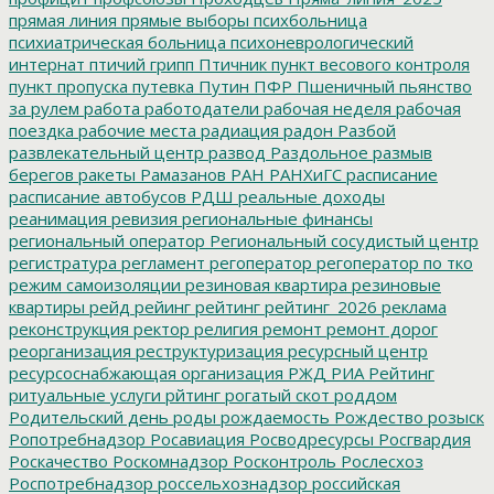
прямая линия
прямые выборы
психбольница
психиатрическая больница
психоневрологический
интернат
птичий грипп
Птичник
пункт весового контроля
пункт пропуска
путевка
Путин
ПФР
Пшеничный
пьянство
за рулем
работа
работодатели
рабочая неделя
рабочая
поездка
рабочие места
радиация
радон
Разбой
развлекательный центр
развод
Раздольное
размыв
берегов
ракеты
Рамазанов
РАН
РАНХиГС
расписание
расписание автобусов
РДШ
реальные доходы
реанимация
ревизия
региональные финансы
региональный оператор
Региональный сосудистый центр
регистратура
регламент
регоператор
регоператор по тко
режим самоизоляции
резиновая квартира
резиновые
квартиры
рейд
рейинг
рейтинг
рейтинг_2026
реклама
реконструкция
ректор
религия
ремонт
ремонт дорог
реорганизация
реструктуризация
ресурсный центр
ресурсоснабжающая организация
РЖД
РИА Рейтинг
ритуальные услуги
рйтинг
рогатый скот
роддом
Родительский день
роды
рождаемость
Рождество
розыск
Ропотребнадзор
Росавиация
Росводресурсы
Росгвардия
Роскачество
Роскомнадзор
Росконтроль
Рослесхоз
Роспотребнадзор
россельхознадзор
российская