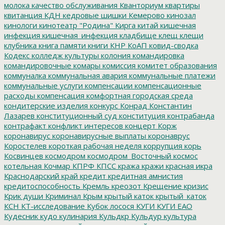
молока
качество обслуживания
Кванториум
квартиры
квитанция
КДН
кедровые шишки
Кемерово
кинозал
кинологи
кинотеатр "Родина"
Кирга
китай
кишечная
инфекция
кишечная_инфекция
кладбище
клещ
клещи
клубника
книга памяти
книги
КНР
КоАП
ковид-сводка
Кодекс
колледж культуры
колония
командировка
командировочные
комары
комиссия
комитет образования
коммуналка
коммунальная авария
коммунальные платежи
коммунальные услуги
компенсации
компенсационные
расходы
компенсация
комфортная городская среда
кондитерские изделия
конкурс
Конрад
Константин
Лазарев
конституционный суд
конституция
контрабанда
контрафакт
конфликт интересов
концерт
Корж
коронавирус
коронавирусные выплаты
коронаврус
Коростелев
короткая рабочая неделя
коррупция
корь
Косвинцев
космодром
космодром_Восточный
космос
котельная
Кочмар
КПРФ
КПСС
кража
кражи
красная икра
Краснодарский край
кредит
кредитная амнистия
кредитоспособность
Кремль
креозот
Крещение
кризис
Крик души
Криминал
Крым
крытый каток
крытый_каток
КСН
КТ-исследование
Кубок лосося
КУГИ
КУГИ ЕАО
Кудесник
кудо
кулинария
Кульдкр
Кульдур
культура