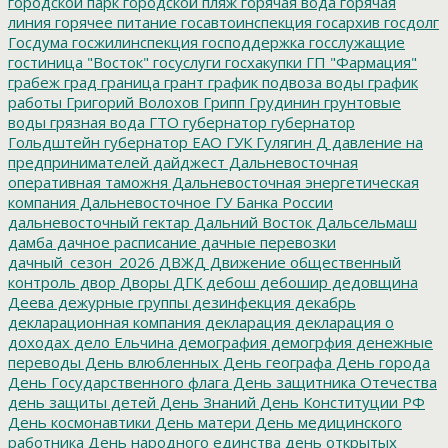
городской парк
городской пляж
горячая вода
горячая
линия
горячее питание
госавтоинспекция
госархив
госдолг
Госдума
госжилинспекция
господдержка
госслужащие
гостиница "Восток"
госуслуги
госхакупки
ГП "Фармация"
грабеж
град
граница
грант
график подвоза воды
график
работы
Григорий Волохов
Грипп
Грудинин
грунтовые
воды
грязная вода
ГТО
губернатор
губернатор
Гольдштейн
губернатор ЕАО
ГУК
Гулягин
Д
давление на
предпринимателей
дайджест
Дальневосточная
оперативная таможня
Дальневосточная энергетическая
компания
Дальневосточное ГУ Банка России
дальневосточный гектар
Дальний Восток
Дальсельмаш
дамба
дачное расписание
дачные перевозки
дачный_сезон_2026
ДВЖД
Движение общественный
контроль
двор
Дворы
ДГК
дебош
дебошир
дедовщина
Деева
дежурные группы
дезинфекция
декабрь
декларационная компания
декларация
декларация о
доходах
дело Ельчина
демография
демогрфия
денежные
переводы
День влюбленных
День географа
День города
День Государственного флага
День защитника Отечества
день защиты детей
День Знаний
День Конституции РФ
День космонавтики
День матери
День медицинского
работника
День народного единства
день открытых