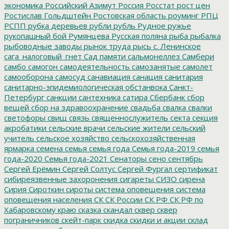
экономика
Российский Азимут
Россия
Росстат
рост цен
Ростислав Гольдштейн
Ростовская область
роуминг
РПЦ
РСПП
рубка деревьев
рубли
рубль
Рудное
ружье
рукопашный бой
Румянцева
Русская поляна
рыба
рыбалка
рыбоводные заводы
рынок труда
рысь
с. Ленинское
сага_налоговый_гнет
Сад памяти
сальмонеллез
Самбери
самбо
самогон
самодеятельность
самозанятые
самолет
самооборона
самосуд
санавиация
санация
санитария
санитарно-эпидемиологическая обстанвока
Санкт-
Петербург
санкции
сантехника
сатира
Сбербанк
сбор
вещей
сбор на здравоохранение
свадьба
свалка
свалки
светофоры
свищ
связь
священнослужитель
секта
секция
акробатики
сельские врачи
сельские жители
сельский
учитель
сельское хозяйство
сельскохозяйственная
ярмарка
семена
семья
семья года
Семья года-2019
семья
года-2020
Семья года-2021
Сенаторы
сено
сентябрь
Сергей Ерёмин
Сергей Солтус
Сергей Фургал
сертификат
сибиреязвенные захоронения
сигареты
СИЗО
сирена
Сирия
Сироткин
сироты
система оповещения
система
оповещения населения
СК
СК России
СК РФ
СК РФ по
Хабаровскому краю
сказка
скандал
сквер
сквер
пограничников
скейт-парк
скидка
скидки и акции
склад