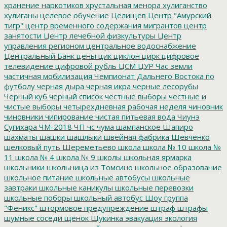
хранение наркотиков
хрустальная менора
хулиганство
хулиганы
целевое обучение
Целищев
Центр "Амурский
тигр"
центр временного содержания мигрантов
центр
занятости
Центр лечебной физкультуры
Центр
управления регионом
центральное водоснабжение
Центральный Банк
цены
цик
циклон
цирк
цифровое
телевидение
цифровой рубль
ЦСМ
ЦУР
Час земли
частичная мобилизация
Чемпионат Дальнего Востока по
футболу
черная дыра
черная икра
черные лесорубы
Черный куб
черный список
честные выборы
честные и
чистые выборы
четырехдневная рабочая неделя
чиновник
чиновники
чипирование
чистая питьевая вода
Чиунэ
Сугихара
ЧМ-2018
ЧП
чс
чума
шампанское
Шапиро
шахматы
шашки
шашлыки
швейная фабрика
Шевченко
шелковый путь
Шереметьево
школа
школа № 10
школа №
11
школа № 4
школа № 9
школы
школьная ярмарка
школьники
школьница из Томсино
школьное образование
школьное питание
школьные автобусы
школьные
завтраки
школьные каникулы
школьные перевозки
школьные поборы
школьный автобус
Шоу группа
"Феникс"
штормовое предупреждение
штраф
штрафы
шумные соседи
щенок
Щукинка
эвакуация
экология