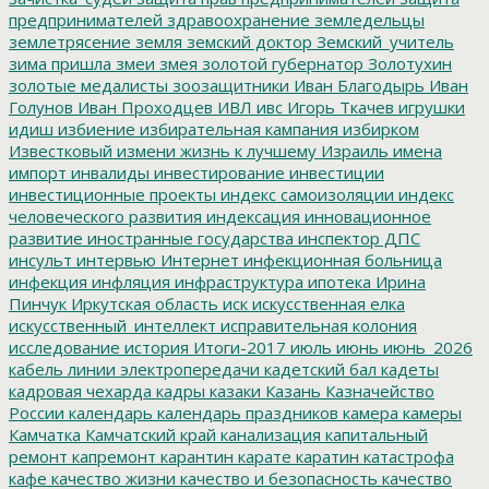
предпринимателей
здравоохранение
земледельцы
землетрясение
земля
земский доктор
Земский_учитель
зима пришла
змеи
змея
золотой губернатор
Золотухин
золотые медалисты
зоозащитники
Иван Благодырь
Иван
Голунов
Иван Проходцев
ИВЛ
ивс
Игорь Ткачев
игрушки
идиш
избиение
избирательная кампания
избирком
Известковый
измени жизнь к лучшему
Израиль
имена
импорт
инвалиды
инвестирование
инвестиции
инвестиционные проекты
индекс самоизоляции
индекс
человеческого развития
индексация
инновационное
развитие
иностранные государства
инспектор ДПС
инсульт
интервью
Интернет
инфекционная больница
инфекция
инфляция
инфраструктура
ипотека
Ирина
Пинчук
Иркутская область
иск
искусственная елка
искусственный_интеллект
исправительная колония
исследование
история
Итоги-2017
июль
июнь
июнь_2026
кабель линии электропередачи
кадетский бал
кадеты
кадровая чехарда
кадры
казаки
Казань
Казначейство
России
календарь
календарь праздников
камера
камеры
Камчатка
Камчатский край
канализация
капитальный
ремонт
капремонт
карантин
карате
каратин
катастрофа
кафе
качество жизни
качество и безопасность
качество