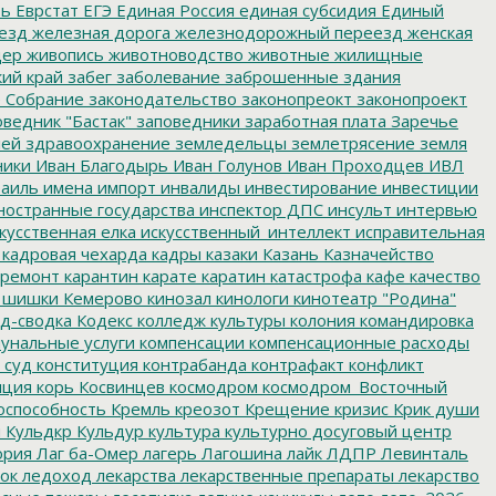
ть
Еврстат
ЕГЭ
Единая Россия
единая субсидия
Единый
езд
железная дорога
железнодорожный переезд
женская
дер
живопись
животноводство
животные
жилищные
ий край
забег
заболевание
заброшенные здания
 Собрание
законодательство
законопреокт
законопроект
ведник "Бастак"
заповедники
заработная плата
Заречье
лей
здравоохранение
земледельцы
землетрясение
земля
ники
Иван Благодырь
Иван Голунов
Иван Проходцев
ИВЛ
аиль
имена
импорт
инвалиды
инвестирование
инвестиции
остранные государства
инспектор ДПС
инсульт
интервью
кусственная елка
искусственный_интеллект
исправительная
кадровая чехарда
кадры
казаки
Казань
Казначейство
ремонт
карантин
карате
каратин
катастрофа
кафе
качество
 шишки
Кемерово
кинозал
кинологи
кинотеатр "Родина"
д-сводка
Кодекс
колледж культуры
колония
командировка
унальные услуги
компенсации
компенсационные расходы
 суд
конституция
контрабанда
контрафакт
конфликт
пция
корь
Косвинцев
космодром
космодром_Восточный
оспособность
Кремль
креозот
Крещение
кризис
Крик души
я
Кульдкр
Кульдур
культура
культурно досуговый центр
ория
Лаг ба-Омер
лагерь
Лагошина
лайк
ЛДПР
Левинталь
ок
ледоход
лекарства
лекарственные препараты
лекарство