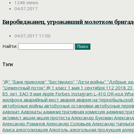
1246 views
04.07.2017
Биробиджанец, угрожавший молотком бригаде 
04.07.2017 11:00
Найти:
Тэги
"@"
"Банк приколов"
"Бествидео"
"Дети войны"
"Добрые де
"Цементный поток"
@
1 класс
1 мая
1 сентября
112
2018
23 
85_лет_ЕАО
9 мая
Apple
Forbes
Instagram
L-410
QR-код
Wha
жилфонд
аварийный мост
авария
авария на Чернобыльской
автобусные войны
автобусные остановки
автобусные перев
адвокат
Адвокаты
административная комиссия
администрат
активист
акция
акция протеста
Александр Буксман
Александ
Александр Романов
Александр Соловьев
Александр Чаплыг
Алиса
алкоголизация
Алкоголь
алкогольная продукция
аллер