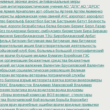
нимные звонки
анонс
антивандальные меры
ссия
антитеррористические учения
АО "ДГК"
АО "ДРСК"
ов
Армия
Арнаполин
арт-объекты
Артеев
Артём Акименко
еристы
африканская чума свиней
АЧС
аэропорт
аэрофлот
тво
барельеф
баскетбол
Бастак
Бастрыкин
батут
Бедность
нные дороги
безработица
белка
бензин
Беринг
Берл Лазар
без поддержки
бизнес-омбудсмен
биометрия
Бира
Биракан
аможня
Биробиджанская ТЭЦ
Биробиджанский Арбат
фельд
биткоин
битумная яма
битумная_яма
битумное
ворительная акция
благотворительная деятельность
ойцовский клуб
бокс
больница
большой этнографический
е врачи
будущие медики
Бумагин
Бурейская ГЭС
е организации
бюджетные средства
бюджетные
мский детдом
валежник
Валентин Брусиловский
Валентин
ябрьская социалистическая революция
Великая
теран
ветераны
ветераны пограничной службы
го баллона
взрыв метеорита
взятка
взятки
видеокамеры
ВККС
Владивосток
Владимир Марковский
Владимир
енняя политика
вода
водители
водка
водоемы
 сборы
военный комиссар
ВОЗ
возврат_стеклотары
итва
Волочаевский бой
вольная борьба
Ворожбит
орум
врач
врачебные ошибки
врачи
вредные привычки
аселения
Всероссийская спартакиада пенсионеров