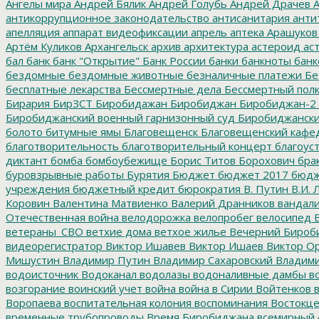
Ангелы мира
Андрей Бялик
Андрей Голубь
Андрей Драчев
А
антикоррупционное законодательство
антисанитария
анти
апелляция
аппарат видеофиксации
апрель
аптека
Арашуков
Артём Куликов
Архангельск
архив
архитектура
астероид
ас
бал
банк
банк "Открытие"
Банк России
банки
банкноты
банк
бездомные
бездомные животные
безналичные платежи
Бе
бесплатные лекарства
Бессмертные дела
Бессмертный пол
Бирария
БирЗСТ
Биробидажан
Биробиджан
Биробиджан-2
Биробиджанский военный гарнизонный суд
Биробиджанский
болото
битумные ямы
Благовещенск
Благовещенский кафе
благотворительность
благотворительный концерт
благоус
диктант
бомба
бомбоубежище
Борис Титов
Борохович
бра
буровзрывные работы
Бурятия
Бюджет
бюджет 2017
бюдж
учреждения
бюджетный кредит
бюрократия
В. Путин
В.И. 
Коровин
Валентина Матвиенко
Валерий Дранников
вандал
Отечественная война
велодорожка
велопробег
велосипед
В
ветераны_СВО
ветхие дома
ветхое жилье
Вечерний Бироб
видеорегистратор
Виктор Ишавев
Виктор Ишаев
Виктор О
Мишустин
Владимир Путин
Владимир Сахаровский
Владими
водоисточник
Водоканал
водолазы
водоналивные дамбы
во
возгорание
воинский учет
война
война в Сирии
Войтенков
в
Воропаева
воспитательная колония
воспоминания
Востокц
временные трубопроводы
Время Биробиджана
всемирный 