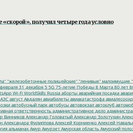
«скорой», получил четыре года условно
ла"
"железобетонные полицейские"
"ленивые" малоимущие
"
февраля
31 декабря
5
5G
75-летие Победы
8 Марта
80 лет
8
tsApp
Wi-Fi
WorldSkills Russia
аборты
аварийная посадка
авари
 АЭС
август
Авдалян
авиабилеты
авиакатастрофа
авиалесоохр
озки
автобусный парк
автобусы
автовокзал
автоклуб
автомо
ивная ответственность
административное дело
администра
р Винников
Александр Головатый
Александр Золотухин
Алек
ин
Александра Филиппова
Алексей Корниенко
Алексей Наваль
гия
альманах
Амур
Амурзет
Амурская область
Амурский поло