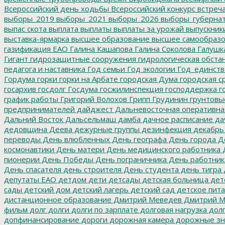
Всероссийский день ходьбы
Всероссийский конкурс
встреч
выборы_2019
выборы_2021
выборы_2026
выборы_губерна
выпас скота
выплата
выплаты
выплаты за урожай
выпускник
выставка-ярмарка
высшее образование
высшее самообразо
газификация ЕАО
Галина Кашапова
Галина Соколова
Галушк
Гигант
гидрозащитные сооружения
гидрологическая обста
педагога и наставника
Год семьи
Год экологии
Год_единств
Гордума
горки
горки на Арбате
городская Дума
городская с
госархив
госдолг
Госдума
госжилинспекция
господдержка
г
график работы
Григорий Волохов
Грипп
Грудинин
грунтовы
предпринимателей
дайджест
Дальневосточная оперативна
Дальний Восток
Дальсельмаш
дамба
дачное расписание
да
дедовщина
Деева
дежурные группы
дезинфекция
декабрь
переводы
День влюбленных
День географа
День города
Де
космонавтики
День матери
День медицинского работника
Д
пионерии
День Победы
День пограничника
День работник
День спасателя
день строителя
День студента
день тигра
депутаты ЕАО
детдом
дети
детсады
детская больница
дет
сады
детский дом
детский лагерь
детский сад
детское пит
дистанционное образование
Дмитрий Меведев
Дмитрий М
фильм
долг
долги
долги по зарплате
долговая нагрузка
долг
допфинансирование
дороги
дорожная камера
дорожные зн