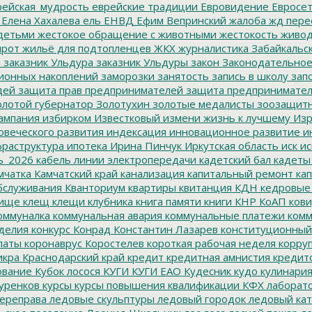
ейская_мудрость
еврейские традиции
Евровидение
Евросе
Елена Хахалева
ель
ЕНВД
Ефим Вепринский
жалоба
жд пере
детьми
жестокое обращение с животными
жестокость
живо
ирот
жильё для подтопленцев
ЖКХ
журналистика
Забайкальск
м
заказник Ульдура
заказник Ульдуры
закон
Законодательное
ионных накоплений
заморозки
занятость
запись в школу
запо
дей
защита прав предпринимателей
защита предпринимате
лотой губернатор
Золотухин
золотые медалисты
зоозащит
ампания
избирком
Известковый
измени жизнь к лучшему
Изр
овеческого развития
индексация
инновационное развитие
ин
раструктура
ипотека
Ирина Пинчук
Иркутская область
иск
ис
ь_2026
кабель линии электропередачи
кадетский бал
кадеты
мчатка
Камчатский край
канализация
капитальный ремонт
кап
бслуживания
Кванториум
квартиры
квитанция
КДН
кедровые
ище
клещ
клещи
клубника
книга памяти
книги
КНР
КоАП
кови
оммуналка
коммунальная авария
коммунальные платежи
комм
делия
конкурс
Конрад
Константин Лазарев
конституционный
латы
коронаврус
Коростелев
короткая рабочая неделя
корру
икра
Краснодарский край
кредит
кредитная амнистия
кредит
ование
Кубок лосося
КУГИ
КУГИ ЕАО
Кудесник
кудо
кулинари
уренков
курсы
курсы повышения квалификации
КФХ
лаборат
ереправа
ледовые скульптуры
ледовый городок
ледовый кат