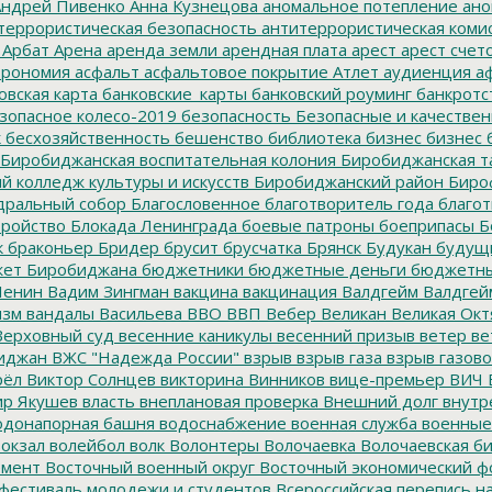
ндрей Пивенко
Анна Кузнецова
аномальное потепление
ано
террористическая безопасность
антитеррористическая коми
Арбат
Арена
аренда земли
арендная плата
арест
арест счет
трономия
асфальт
асфальтовое покрытие
Атлет
аудиенция
аф
овская карта
банковские_карты
банковский роуминг
банкротс
зопасное колесо-2019
безопасность
Безопасные и качестве
к
бесхозяйственность
бешенство
библиотека
бизнес
бизнес 
Биробиджанская воспитательная колония
Биробиджанская т
 колледж культуры и искусств
Биробиджанский район
Биро
дральный собор
Благословенное
благотворитель года
благот
тройство
Блокада Ленинграда
боевые патроны
боеприпасы
Б
к
браконьер
Бридер
брусит
брусчатка
Брянск
Будукан
будущи
ет Биробиджана
бюджетники
бюджетные деньги
бюджетны
Ленин
Вадим Зингман
вакцина
вакцинация
Валдгейм
Валдгей
изм
вандалы
Васильева
ВВО
ВВП
Вебер
Великан
Великая Окт
ерховный суд
весенние каникулы
весенний призыв
ветер
ве
иджан
ВЖС "Надежда России"
взрыв
взрыв газа
взрыв газово
рёл
Виктор Солнцев
викторина
Винников
вице-премьер
ВИЧ
р Якушев
власть
внеплановая проверка
Внешний долг
внутр
донапорная башня
водоснабжение
военная служба
военные
окзал
волейбол
волк
Волонтеры
Волочаевка
Волочаевская б
емент
Восточный военный округ
Восточный экономический ф
фестиваль молодежи и студентов
Всероссийская перепись н