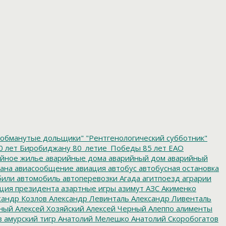
обманутые дольщики"
"Рентгенологический субботник"
0 лет Биробиджану
80_летие_Победы
85 лет ЕАО
йное жилье
аварийные дома
аварийный дом
аварийный
ана
авиасообщение
авиация
автобус
автобусная остановка
били
автомобиль
автоперевозки
Агада
агитпоезд
аграрии
ция президента
азартные игры
азимут
АЗС
Акименко
сандр Козлов
Александр Левинталь
Александр Ливенталь
ный
Алексей Хозяйский
Алексей Черный
Алеппо
алименты
з
амурский тигр
Анатолий Мелешко
Анатолий Скоробогатов