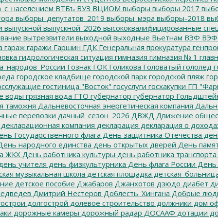
а_с_населением
ВТБъ
ВУЗ
ВЦИОМ
выборы
выборы 2017
выбо
тора
выборы_депутатов_2019
выборы_мэра
выборы-2018
вы
и
выпускной
выпускной_2026
высококвалифицированные спе
вание
вытрезвители
выходной
выходные
Вьетнам
ВЭФ
ВЭФ
а
гараж
гаражи
Гаршин
ГДК
Генеральная прокуратура
генпро
новка
гидрологическая ситуация
гимназия
гимназия № 1
глав
а_народов_России
Гознак
ГОК
Голикова
Головатый
гололед
г
реда
городское кладбище
городской парк
городской пляж
гор
осслужащие
гостиница "Восток"
госуслуги
госхакупки
ГП "Фар
е воды
грязная вода
ГТО
губернатор
губернатор Гольдштей
я таможня
Дальневосточная энергетическая компания
Дальне
чные перевозки
дачный_сезон_2026
ДВЖД
Движение общес
декларационная компания
декларация
декларация о дохода
нь Государственного флага
День защитника Отечества
ден
ень народного единства
день открытых дверей
День памят
а ЖКХ
День работника культуры
день работника транспорта
день учителя
день физкультурника
День флага России
День
ская музыкальная школа
детская площадка
детская_больниц
ание
детское пособие
Джабаров
Джанхотов
дзюдо
диабет
ди
едведев
Дмитрий Нестеров
Доблесть_Хингана
Добрые люд
острои
долгострой
долевое строительство
должники
дом о
аки
дорожные камеры
дорожный радар
ДОСААФ
дотации
до