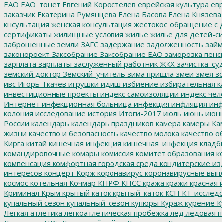
ЕАО
ЕАО_тонет
Евгений Коростелев
еврейская культура
евр
заказчик
Екатерина Румянцева
Елена Басова
Елена Князева
кнсультация
женская консультация
жестокое обращение с 
сертификаты
жилищные условия
жилье
жилье для детей-с
заброшенные земли
ЗАГС
задержание
задолженность
зай
законороект
Заксобрание
Заксобрание ЕАО
заморозка пенс
зарплата
зарплаты
заслуженный работник ЖКХ
зачистка_су
земский доктор
Земский_учитель
зима пришла
змеи
змея
зо
ивс
Игорь Ткачев
игрушки
идиш
избиение
избирательная к
инвестиционные проекты
индекс самоизоляции
индекс чел
Интернет
инфекционная больница
инфекция
инфляция
инф
колония
исследование
история
Итоги-2017
июль
июнь
июн
России
календарь
календарь праздников
камера
камеры
Ка
жизни
качество и безопасность
качество молока
качество о
Кирга
китай
кишечная инфекция
кишечная_инфекция
кладб
командировочные
комары
комиссия
комитет образования
к
компенсация
комфортная городская среда
кондитерские из
интересов
концерт
Корж
коронавирус
коронавирусные вып
космос
котельная
Кочмар
КПРФ
КПСС
кража
кражи
красная 
Криминал
Крым
крытый каток
крытый_каток
КСН
КТ-исслед
купальный сезон
купальный_сезон
купюры
Кураж
курение
К
Легкая атлетика
легкоатлетическая пробежка
лед
ледовая п