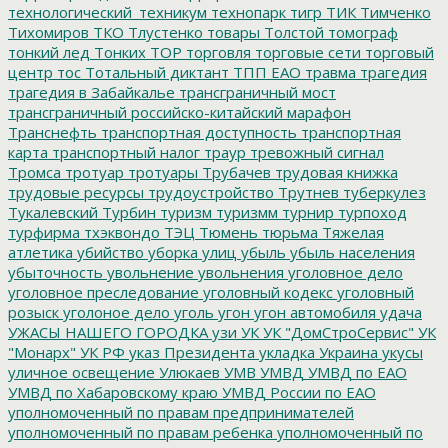
технологический_техникум
технопарк
тигр
ТИК
Тимченко
Тихомиров
ТКО
Тлустенко
товары
Толстой
томограф
тонкий лед
Тонких
ТОР
торговля
торговые сети
торговый
центр
тос
Тотальный диктант
ТПП ЕАО
травма
трагедия
трагедия в Забайкалье
трансграничный мост
трансграничный российско-китайский марафон
Транснефть
транспортная доступность
транспортная
карта
транспортный налог
траур
тревожный сигнал
Тромса
тротуар
тротуары
Трубачев
трудовая книжка
трудовые ресурсы
трудоустройство
Трутнев
туберкулез
Тукалевский
Турбин
туризм
туризмм
турнир
турпоход
турфирма
тхэквондо
ТЭЦ
Тюмень
тюрьма
Тяжелая
атлетика
убийство
уборка улиц
убыль
убыль населения
убыточность
увольнение
увольнения
уголовное дело
уголовное преследование
уголовный кодекс
уголовный
розыск
уголоное дело
уголь
угон
угон автомобиля
удача
УЖАСЫ НАШЕГО ГОРОДКА
узи
УК
УК "ДомСтроСервис"
УК
"Монарх"
УК РФ
указ Президента
укладка
Украина
укусы
уличное освещение
Улюкаев
УМВ
УМВД
УМВД по ЕАО
УМВД по Хабаровскому краю
УМВД России по ЕАО
уполномоченный по правам предпринимателей
уполномоченный по правам ребенка
уполномоченный по