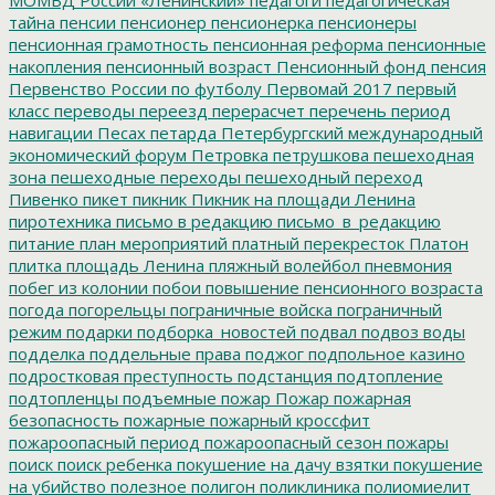
тайна
пенсии
пенсионер
пенсионерка
пенсионеры
пенсионная грамотность
пенсионная реформа
пенсионные
накопления
пенсионный возраст
Пенсионный фонд
пенсия
Первенство России по футболу
Первомай 2017
первый
класс
переводы
переезд
перерасчет
перечень
период
навигации
Песах
петарда
Петербургский международный
экономический форум
Петровка
петрушкова
пешеходная
зона
пешеходные переходы
пешеходный переход
Пивенко
пикет
пикник
Пикник на площади Ленина
пиротехника
письмо в редакцию
письмо_в_редакцию
питание
план мероприятий
платный перекресток
Платон
плитка
площадь Ленина
пляжный волейбол
пневмония
побег из колонии
побои
повышение пенсионного возраста
погода
погорельцы
пограничные войска
пограничный
режим
подарки
подборка_новостей
подвал
подвоз воды
подделка
поддельные права
поджог
подпольное казино
подростковая преступность
подстанция
подтопление
подтопленцы
подъемные
пожар
Пожар
пожарная
безопасность
пожарные
пожарный кроссфит
пожароопасный период
пожароопасный сезон
пожары
поиск
поиск ребенка
покушение на дачу взятки
покушение
на убийство
полезное
полигон
поликлиника
полиомиелит