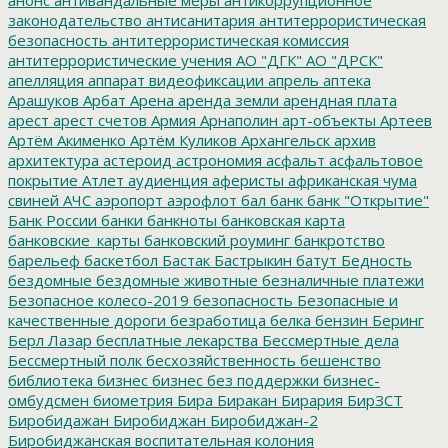
законодательство
антисанитария
антитеррористическая
безопасность
антитеррористическая комиссия
антитеррористические учения
АО "ДГК"
АО "ДРСК"
апелляция
аппарат видеофиксации
апрель
аптека
Арашуков
Арбат
Арена
аренда земли
арендная плата
арест
арест счетов
Армия
Арнаполин
арт-объекты
Артеев
Артём Акименко
Артём Куликов
Архангельск
архив
архитектура
астероид
астрономия
асфальт
асфальтовое
покрытие
Атлет
аудиенция
аферисты
африканская чума
свиней
АЧС
аэропорт
аэрофлот
бал
банк
банк "Открытие"
Банк России
банки
банкноты
банковская карта
банковские_карты
банковский роуминг
банкротство
барельеф
баскетбол
Бастак
Бастрыкин
батут
Бедность
бездомные
бездомные животные
безналичные платежи
Безопасное колесо-2019
безопасность
Безопасные и
качественные дороги
безработица
белка
бензин
Беринг
Берл Лазар
бесплатные лекарства
Бессмертные дела
Бессмертный полк
бесхозяйственность
бешенство
библиотека
бизнес
бизнес без поддержки
бизнес-
омбудсмен
биометрия
Бира
Биракан
Бирария
БирЗСТ
Биробидажан
Биробиджан
Биробиджан-2
Биробиджанская воспитательная колония