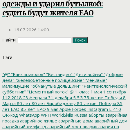
одежды и ударил бутылкой:
судить будут жителя ЕАО
16.07.2026 14:00
Найти:
Тэги
"@"
"Банк приколов"
"Бествидео"
"Дети войны"
"Добрые
дела"
"железобетонные полицейские"
"ленивые"
малоимущие
"обманутые дольщики"
"Рентгенологический
субботник"
"Цементный поток"
@
1 класс
1 мая
1 сентября
112
2018
23 февраля
31 декабря
5
5G
75-летие Победы
8
Марта
80 лет
80 лет Биробиджану
80_летие_Победы
85
лет ЕАО
85_лет_ЕАО
9 мая
Apple
Forbes
Instagram
L-410
QR-код
WhatsApp
Wi-Fi
WorldSkills Russia
аборты
аварийная
посадка
аварийное жилье
аварийные дома
аварийный дом
аварийный жилфонд
аварийный мост
авария
авария на