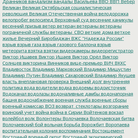
Дранников
вандализм
вандалы
Васильева
ВВО
ВВП
Вебер
Великан
Великая Октябрьская социалистическая
революция
Великая Отечественная война
велодорожка
велопробег
велосипед
Верховный суд
весенние каникулы
весенний призыв
ветер
ветеран
ветераны
ветераны
пограничной службы
ветераны_СВО
ветхие дома
ветхое
жилье
Вечерний Биробиджан
ВЖС "Надежда России"
взрыв
взрыв газа
взрыв газового баллона
взрыв
метеорита
взятка
взятки
видеокамеры
видеорегистратор
Виктор Ишавев
Виктор Ишаев
Виктор Орёл
Виктор
Солнцев
викторина
Винников
вице-премьер
ВИЧ
ВККС
Владивосток
Владимир Марковский
Владимир Мишустин
Владимир Путин
Владимир Сахаровский
Владимир Якушев
власть
внеплановая проверка
Внешний долг
внутренняя
политика
вода
водители
водка
водоемы
водоисточник
Водоканал
водолазы
водоналивные дамбы
водонапорная
башня
водоснабжение
военная служба
военные сборы
военный комиссар
ВОЗ
возврат_стеклотары
возгорание
воинский учет
война
война в Сирии
Войтенков
вокзал
волейбол
волк
Волонтеры
Волочаевка
Волочаевская битва
Волочаевский бой
вольная борьба
Ворожбит
Воропаева
воспитательная колония
воспоминания
Востокцемент
Восточный военный округ
Восточный экономический