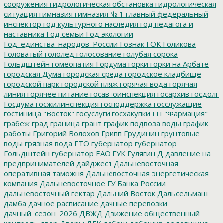
сооружения
гидрологическая обстановка
гидрологическая
ситуация
гимназия
гимназия № 1
главный федеральный
инспектор
год культурного наследия
год педагога и
наставника
Год семьи
Год экологии
Год_единства_народов_России
Гознак
ГОК
Голикова
Головатый
гололед
голосование
голубая сорока
Гольдштейн
гомеопатия
Гордума
горки
горки на Арбате
городская Дума
городская среда
городское кладбище
городской парк
городской пляж
горячая вода
горячая
линия
горячее питание
госавтоинспекция
госархив
госдолг
Госдума
госжилинспекция
господдержка
госслужащие
гостиница "Восток"
госуслуги
госхакупки
ГП "Фармация"
грабеж
град
граница
грант
график подвоза воды
график
работы
Григорий Волохов
Грипп
Грудинин
грунтовые
воды
грязная вода
ГТО
губернатор
губернатор
Гольдштейн
губернатор ЕАО
ГУК
Гулягин
Д
давление на
предпринимателей
дайджест
Дальневосточная
оперативная таможня
Дальневосточная энергетическая
компания
Дальневосточное ГУ Банка России
дальневосточный гектар
Дальний Восток
Дальсельмаш
дамба
дачное расписание
дачные перевозки
дачный_сезон_2026
ДВЖД
Движение общественный
контроль
двор
Дворы
ДГК
дебош
дебошир
дедовщина