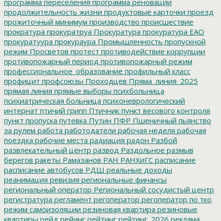
программа переселения
программа реновации
продолжительность жизни
продуктовые карточки
проезд
прожиточный минимум
производство
происшествие
прократура
прокуратруа
Прокуратура
прокуратура ЕАО
прокуратуура
прокураура
Промышленность
пропускной
режим
Просветов
протест
противодействие коррупции
противопожарный период
противопожарный режим
профессиональное_образование
профильный класс
профицит
профсоюзы
Проходцев
Пряма_линия_2025
прямая линия
прямые выборы
психбольница
психиатрическая больница
психоневрологический
интернат
птичий грипп
Птичник
пункт весового контроля
пункт пропуска
путевка
Путин
ПФР
Пшеничный
пьянство
за рулем
работа
работодатели
рабочая неделя
рабочая
поездка
рабочие места
радиация
радон
Разбой
развлекательный центр
развод
Раздольное
размыв
берегов
ракеты
Рамазанов
РАН
РАНХиГС
расписание
расписание автобусов
РДШ
реальные доходы
реанимация
ревизия
региональные финансы
региональный оператор
Региональный сосудистый центр
регистратура
регламент
регоператор
регоператор по тко
режим самоизоляции
резиновая квартира
резиновые
квартиры
рейд
рейинг
рейтинг
рейтинг_2026
реклама