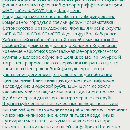
финансы
Фишман
флешмоб
флюорограф
флюорография
ФНС
фобия
ФОКОТ
фонд
Фонд кино
фонд_защитники_отечества
фонтаны
формирование
комфортной городской среды\
форум
фотовыставка
фотоискусство
фотохудожники
Франция
Фрейд
фрукты
ФСБ
ФСИН
ФСО
ФСС
ФССП
Фургал
футбол
Хабаровск
Хабаровский край
хлеб
хоккей
хоккей с мячом
хоккей с
шайбой
Холдоми
холодная вода
Холокост
Хорошавин
хранение наркотиков
хрустальная менора
хулиганство
хулиганы
целевое обучение
Целищев
Центр "Амурский
тигр"
центр временного содержания мигрантов
центр
занятости
Центр лечебной физкультуры
Центр
управления регионом
центральное водоснабжение
Центральный Банк
цены
цик
циклон
цирк
цифровое
телевидение
цифровой рубль
ЦСМ
ЦУР
Час земли
частичная мобилизация
Чемпионат Дальнего Востока по
футболу
черная дыра
черная икра
черные лесорубы
Черный куб
черный список
честные выборы
честные и
чистые выборы
четырехдневная рабочая неделя
чиновник
чиновники
чипирование
чистая питьевая вода
Чиунэ
Сугихара
ЧМ-2018
ЧП
чс
чума
шампанское
Шапиро
шахматы
шашки
шашлыки
швейная фабрика
Шевченко