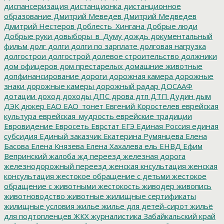
диспансеризация
дистанционка
дистанционное
образование
Дмитрий Меведев
Дмитрий Медведев
Дмитрий Нестеров
Доблесть_Хингана
Добрые люди
Добрые руки
довыборы_в_Думу
дождь
документальный
фильм
долг
долги
долги по зарплате
долговая нагрузка
долгострои
долгострой
долевое строительство
должники
дом офицеров
дом престарелых
домашние животные
допфинансирование
дороги
дорожная камера
дорожные
знаки
дорожные камеры
дорожный радар
ДОСААФ
дотации
доход
доходы
ДПС
дрова
дтп
ДТП
Дудин
дым
ДЭК
дюкер
ЕАО
ЕАО_тонет
Евгений Коростелев
еврейская
культура
еврейская_мудрость
еврейские традиции
Евровидение
Евросеть
Еврстат
ЕГЭ
Единая Россия
единая
субсидия
Единый заказчик
Екатерина Румянцева
Елена
Басова
Елена Князева
Елена Хахалева
ель
ЕНВД
Ефим
Вепринский
жалоба
жд переезд
железная дорога
железнодорожный переезд
женская кнсультация
женская
консультация
жестокое обращение с детьми
жестокое
обращение с животными
жестокость
живодер
живопись
животноводство
животные
жилищные сертификаты
жилищные условия
жилье
жилье для детей-сирот
жильё
для подтопленцев
ЖКХ
журналистика
Забайкальский край