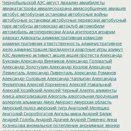
Чернобыльской АЭС
август
Авдалян
авиабилеты
авиакатастрофа
авиалесоохрана
авиасообщение
авиация
автобус
автобусная остановка
автобусные войны
автобусные остановки
автобусные перевозки
автобусный
парк
автобусы
автовокзал
автоклуб
автомобили
автомобиль
автоперевозки
Агада
агитпоезд
аграрии
адвокат
Адвокаты
административная комиссия
административная ответственность
административное
дело
администрация президента
азартные игры
азимут
АЗС
Акименко
активист
акция
акция протеста
Александр
Буксман
Александр Винников
Александр Головатый
Александр Золотухин
Александр Козлов
Александр
Левинталь
Александр Ливенталь
Александр Романов
Александр Соловьев
Александр Чаплыгин
Александра
Филиппова
Алексей Корниенко
Алексей Навальный
Алексей Хозяйский
Алексей Черный
Алеппо
алименты
Алиса
алкоголизация
Алкоголь
алкогольная продукция
аллергия
альманах
Амур
Амурзет
Амурская область
Амурский полоз
амурский тигр
Анатолий Мелешко
Анатолий Скоробогатов
Ангелы мира
Андрей Бялик
Андрей Голубь
Андрей Драчев
Андрей Пивенко
Анна
Кузнецова
аномальное потепление
анонимные звонки
анонс
антивандальные меры
антикоррупционное