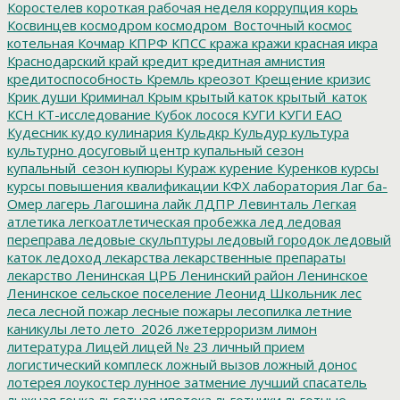
Коростелев
короткая рабочая неделя
коррупция
корь
Косвинцев
космодром
космодром_Восточный
космос
котельная
Кочмар
КПРФ
КПСС
кража
кражи
красная икра
Краснодарский край
кредит
кредитная амнистия
кредитоспособность
Кремль
креозот
Крещение
кризис
Крик души
Криминал
Крым
крытый каток
крытый_каток
КСН
КТ-исследование
Кубок лосося
КУГИ
КУГИ ЕАО
Кудесник
кудо
кулинария
Кульдкр
Кульдур
культура
культурно досуговый центр
купальный сезон
купальный_сезон
купюры
Кураж
курение
Куренков
курсы
курсы повышения квалификации
КФХ
лаборатория
Лаг ба-
Омер
лагерь
Лагошина
лайк
ЛДПР
Левинталь
Легкая
атлетика
легкоатлетическая пробежка
лед
ледовая
переправа
ледовые скульптуры
ледовый городок
ледовый
каток
ледоход
лекарства
лекарственные препараты
лекарство
Ленинская ЦРБ
Ленинский район
Ленинское
Ленинское сельское поселение
Леонид Школьник
лес
леса
лесной пожар
лесные пожары
лесопилка
летние
каникулы
лето
лето_2026
лжетерроризм
лимон
литература
Лицей
лицей № 23
личный прием
логистический комплеск
ложный вызов
ложный донос
лотерея
лоукостер
лунное затмение
лучший спасатель
лыжная гонка
льготная ипотека
льготники
льготные