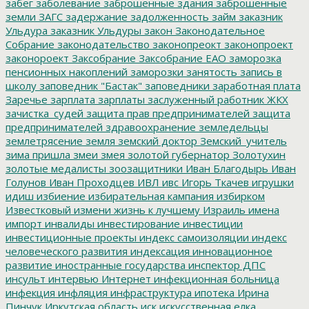
забег
заболевание
заброшенные здания
заброшенные
земли
ЗАГС
задержание
задолженность
займ
заказник
Ульдура
заказник Ульдуры
закон
Законодательное
Собрание
законодательство
законопреокт
законопроект
законороект
Заксобрание
Заксобрание ЕАО
заморозка
пенсионных накоплений
заморозки
занятость
запись в
школу
заповедник "Бастак"
заповедники
заработная плата
Заречье
зарплата
зарплаты
заслуженный работник ЖКХ
зачистка_судей
защита прав предпринимателей
защита
предпринимателей
здравоохранение
земледельцы
землетрясение
земля
земский доктор
Земский_учитель
зима пришла
змеи
змея
золотой губернатор
Золотухин
золотые медалисты
зоозащитники
Иван Благодырь
Иван
Голунов
Иван Проходцев
ИВЛ
ивс
Игорь Ткачев
игрушки
идиш
избиение
избирательная кампания
избирком
Известковый
измени жизнь к лучшему
Израиль
имена
импорт
инвалиды
инвестирование
инвестиции
инвестиционные проекты
индекс самоизоляции
индекс
человеческого развития
индексация
инновационное
развитие
иностранные государства
инспектор ДПС
инсульт
интервью
Интернет
инфекционная больница
инфекция
инфляция
инфраструктура
ипотека
Ирина
Пинчук
Иркутская область
иск
искусственная елка