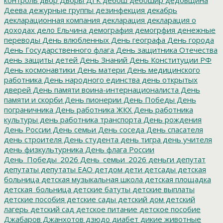
Деева
дежурные группы
дезинфекция
декабрь
декларационная компания
декларация
декларация о
доходах
дело Ельчина
демография
демогрфия
денежные
переводы
День влюбленных
День географа
День города
День Государственного флага
День защитника Отечества
день защиты детей
День Знаний
День Конституции РФ
День космонавтики
День матери
День медицинского
работника
День народного единства
день открытых
дверей
День памяти воина-интернационалиста
День
памяти и скорби
День пионерии
День Победы
День
пограничника
День работника ЖКХ
День работника
культуры
день работника транспорта
День рождения
День России
День семьи
День соседа
День спасателя
день строителя
День студента
день тигра
день учителя
день физкультурника
День флага России
День_Победы_2026
День_семьи_2026
деньги
депутат
депутаты
депутаты ЕАО
детдом
дети
детсады
детская
больница
детская музыкальная школа
детская площадка
детская_больница
детские батуты
детские выплаты
детские пособия
детские сады
детский дом
детский
лагерь
детский сад
детское питание
детское пособие
Джабаров
Джанхотов
дзюдо
диабет
дикие животные