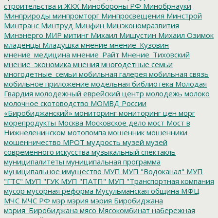
строительства и ЖКХ
Минобороны РФ
Минобрнауки
Минприроды
минпромторг
Минпросвещения
Минстрой
Минтранс
Минтруд
Минфин
Минэкономразвития
Минэнерго
МИР
митинг
Михаил Мишустин
Михаил Озимок
младенцы
Младушка
мнение
мнение_Кузовин
мнение_медицина
мнение_Райт
Мнение_Тиховский
мнение_экономика
мнения
многодетные семьи
многодетные_семьи
мобильная галерея
мобильная связь
мобильное приложение
модельная библиотека
Молодая
Гвардия
молодежный еврейский центр
молодежь
молоко
молочное скотоводство
МОМВД России
«Биробиджанский»
мониторинг
мониторинг цен
морг
морепродукты
Москва
Московское дело
мост
Мост в
Нижнеленинском
мотопомпа
мошенник
мошенники
мошенничество
МРОТ
мудрость
музей
музей
современного искусства
музыкальный спектакль
муниципалитеты
муниципальная программа
муниципальное имущество
МУП
МУП "Водоканал"
МУП
"ГТС"
МУП "ГУК
МУП "ПАТП"
МУП "Транспортная компания
мусор
мусорная реформа
Мусульманская община
МФЦ
МЧС
МЧС РФ
мэр
мэрия
мэрия Биробиджана
мэрия_Биробиджана
мясо
Мясокомбинат
набережная