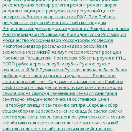
реконструкция
ректор
религия
ремонт
ремонт дорог
реорганизация
реструктуризация
ресурсный центр
ресурсоснабжающая организация
РЖД
РИА Рейтинг
ритуальные услуги
рйтинг
рогатый скот
роддом
Родительский день
роды
рождаемость
Рождество
розыск
Ропотребнадзор
Росавиация
Росводресурсы
Росгвардия
Роскачество
Роскомнадзор
Росконтроль
Рослесхоз
Роспотребнадзор
россельхознадзор
российская
экономика
Российский Азимут
Россия
Росстат
рост цен
Ростислав Гольдштейн
Ростовская область
роуминг
РПЦ
РСПП
рубка деревьев
рубли
рубль
Рудное
ружье
рукопашный бой
Румянцева
Русская поляна
рыба
рыбалка
рыбоводные заводы
рынок труда
рысь
с. Ленинское
сага_налоговый_гнет
Сад памяти
сальмонеллез
Самбери
самбо
самогон
самодеятельность
самозанятые
самолет
самооборона
самосуд
санавиация
санация
санитария
санитарно-эпидемиологическая обстанвока
Санкт-
Петербург
санкции
сантехника
сатира
Сбербанк
сбор
вещей
сбор на здравоохранение
свадьба
свалка
свалки
светофоры
свищ
связь
священнослужитель
секта
секция
акробатики
сельские врачи
сельские жители
сельский
учитель
сельское хозяйство
сельскохозяйственная