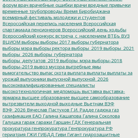
форум
врач
врачебные ошибки
врачи
вредные привычки
временные трубопроводы
Время Биробиджана
всемирный фестиваль молодежи и студентов
Всероссийская перепись населения
Всероссийская
спартакиада пенсионеров
Всероссийский день ходьбы
Всероссийский конкурс
встреча_с_населением
ВТБъ
ВУЗ
ВЦИОМ
выборы
выборы 2017
выборы губернатора
выборы мэра
выборы ректора
выборы_2019
выборы_2021
выборы_2026
выборы_губернатора
выборы_депутатов_2019
выборы_мэра
выборы-2018
выборы-2019
вывоз мусора
выгребные ямы
вымогательство
выпас скота
выплата
выплаты
выплаты за
урожай
выпускники
выпускной
выпускной_2026
высококвалифицированные специалисты
высокотехнологичная_медпомощь
выставка
выставка-
ярмарка
высшее образование
высшее самообразование
вытрезвители
выходной
выходные
Вьетнам
ВЭФ
ВЭФ_2026
Вячеслав Пастухов
Г.И. Радде
гадюка
газ
газификация ЕАО
Галина Кашапова
Галина Соколова
Галушка
гараж
гаражи
Гаршин
ГДК
Генеральная
прокуратура
генпрокуратура
Генпрокуратура РФ
гериатрия
ГЖИ
ГИБДД
Гиви
Гигант
гидрозащитные