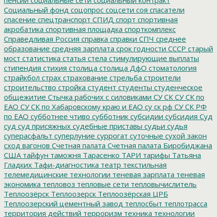
Социальный фонд
соцопрос
соцсети
соя
спасатели
спасение
спецтранспорт
СПИД
спорт
спортивная
акробатика
спортивная площадка
спорткомплекс
Справедливая Россия
справка
справки
СПЧ
среднее
образование
средняя зарплата
срок годности
СССР
старый
мост
статистика
статья
стела
стимулирующие выплаты
стипендия
стихия
столица
столица ДфО
стоматология
страйкбол
страх
страхование
стрельба
строители
строительство
стройка
студент
студенты
студенческое
общежитие
Стычка рабочих с силовиками
СУ СК
СУ СК по
ЕАО
СУ СК по Хабаровскому краю и ЕАО
су ск рф
СУ СК РФ
по ЕАО
субботнее чтиво
субботник
субсидии
субсидия
Суд
суд
суд присяжных
судебные приставы
судьи
судья
суперасфальт
суперлуние
суррогат
суточные
сухой закон
сход вагонов
Счетная палата
Счетная палата Биробиджана
США
тайфун
таможня
Тарасенко
ТАРИ
тарифы
Татьяна
Гладких
Тафи-диагностика
театр
текстильная
телемедицинские технологии
теневая зарплата
теневая
экономика
тепловоз
тепловые сети
тепловычислитель
Теплоозёрск
Теплоозерск
Теплоозёрская ЦРБ
Теплоозерский цементный завод
теплосбыт
теплотрасса
территория действий
терроризм
техника
технологии