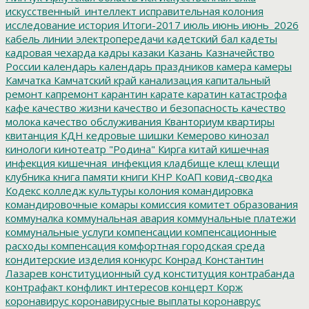
искусственный_интеллект
исправительная колония
исследование
история
Итоги-2017
июль
июнь
июнь_2026
кабель линии электропередачи
кадетский бал
кадеты
кадровая чехарда
кадры
казаки
Казань
Казначейство
России
календарь
календарь праздников
камера
камеры
Камчатка
Камчатский край
канализация
капитальный
ремонт
капремонт
карантин
карате
каратин
катастрофа
кафе
качество жизни
качество и безопасность
качество
молока
качество обслуживания
Кванториум
квартиры
квитанция
КДН
кедровые шишки
Кемерово
кинозал
кинологи
кинотеатр "Родина"
Кирга
китай
кишечная
инфекция
кишечная_инфекция
кладбище
клещ
клещи
клубника
книга памяти
книги
КНР
КоАП
ковид-сводка
Кодекс
колледж культуры
колония
командировка
командировочные
комары
комиссия
комитет образования
коммуналка
коммунальная авария
коммунальные платежи
коммунальные услуги
компенсации
компенсационные
расходы
компенсация
комфортная городская среда
кондитерские изделия
конкурс
Конрад
Константин
Лазарев
конституционный суд
конституция
контрабанда
контрафакт
конфликт интересов
концерт
Корж
коронавирус
коронавирусные выплаты
коронаврус