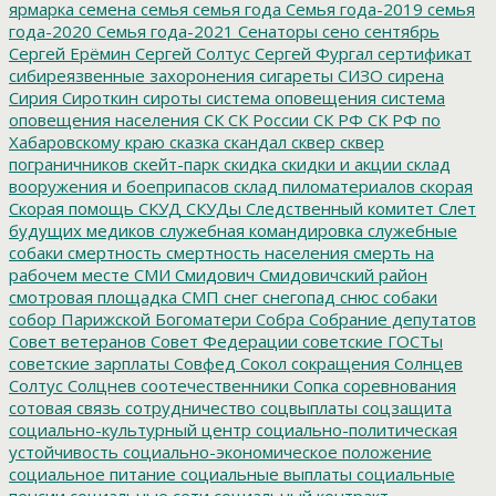
ярмарка
семена
семья
семья года
Семья года-2019
семья
года-2020
Семья года-2021
Сенаторы
сено
сентябрь
Сергей Ерёмин
Сергей Солтус
Сергей Фургал
сертификат
сибиреязвенные захоронения
сигареты
СИЗО
сирена
Сирия
Сироткин
сироты
система оповещения
система
оповещения населения
СК
СК России
СК РФ
СК РФ по
Хабаровскому краю
сказка
скандал
сквер
сквер
пограничников
скейт-парк
скидка
скидки и акции
склад
вооружения и боеприпасов
склад пиломатериалов
скорая
Скорая помощь
СКУД
СКУДы
Следственный комитет
Слет
будущих медиков
служебная командировка
служебные
собаки
смертность
смертность населения
смерть на
рабочем месте
СМИ
Смидович
Смидовичский район
смотровая площадка
СМП
снег
снегопад
снюс
собаки
собор Парижской Богоматери
Собра
Собрание депутатов
Совет ветеранов
Совет Федерации
советские ГОСТы
советские зарплаты
Совфед
Сокол
сокращения
Солнцев
Солтус
Солцнев
соотечественники
Сопка
соревнования
сотовая связь
сотрудничество
соцвыплаты
соцзащита
социально-культурный центр
социально-политическая
устойчивость
социально-экономическое положение
социальное питание
социальные выплаты
социальные
пенсии
социальные сети
социальный контракт