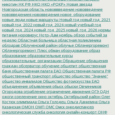
никотин
НК РФ
НКО
НКО «РОКР»
Новая звезда
Новгородская область
нововвведение
нововведение
нововведениея
нововведения
новое_оборудование
новые люди
новые маршруты
Новый год
новый год_2021
новый год_2022
новый год_2024
новый учебный год
новый_год_2024
новый_год_2025
новый_год_2026
нормы
питания
норовирус
Нотр-Дам
ноябрь
обзор событий за
неделю
Областная больница
областная поликлиника
облздрав
Облученский район
облучье
Облэнергоремонт
Облэнергоремонт Плюс
обман
оборудование
образ
образование
образовательные курсы
образовательные_организации
Обращение
обращения
граждан
обсерватор
обучение
общепит
общественная
баня
общественная палата ЕАО
Общественная палата РФ
общественный транспорт
общество
общество "Знание"
общество инвалидов
Общество фотоискусства ЕАО
объединение
объявления
обыск
обыски
Овчинников
Огородова
ограбление
ограничение движения
ОГЭ
ОДН
ожоги
озеленение
окно
октябрь
Октябрьский район
Олег
Костюк
олимпиада
Ольга Голодец
Ольга Данилина
Ольга
Казанская
ОМОН
ОМП
ОМС
Омск
онкодиспансер
онкологическая служба
онкология
онлайн-концерт
ОНФ