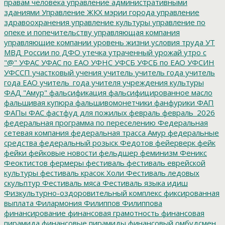
правам человека
управление административными
зданиями
Управление ЖКХ мэрии города
управление
здравоохранения
управление культуры
управление по
опеке и попечительству
управляющая компания
управляющие компании
уровень жизни
условия труда
УТ
МВД России по ДФО
утечка
утраченный урожай
утро с
"@"
УФАС
УФАС по ЕАО
УФНС
УФСБ
УФСБ по ЕАО
УФСИН
УФССП
участковый
учения
учитель
учитель года
учитель
года ЕАО
учитель_года
учителя
учреждения культуры
ФАД "Амур"
фальсификация
фальсифицированное масло
фальшивая купюра
фальшивомонетчики
фанфурики
ФАП
ФАПы
ФАС
фастфуд для пожилых
февраль
февраль_2026
федеральная программа по переселению
Федеральная
сетевая компания
федеральная трасса Амур
федеральные
средства
федеральный розыск
Федотов
фейерверк
фейк
фейки
фейковые новости
фельдшер
феминизм
Феникс
Феоктистов
фермеры
фестиваль
фестиваль еврейской
культуры
фестиваль красок Холи
Фестиваль ледовых
скульптур
Фестиваль мяса
Фестиваль языка идиш
Физкультурно-оздоровительный комплекс
фиксированная
выплата
Филармония
Филиппов
Филиппова
финансирование
финансовая грамотность
финансовая
пирамида
финансовые пирамиды
финансовый омбудсмен