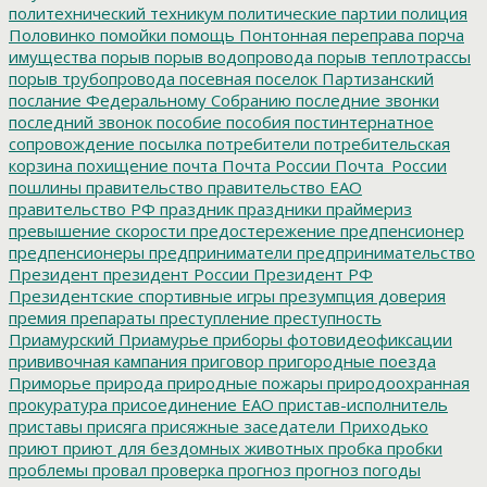
политехнический техникум
политические партии
полиция
Половинко
помойки
помощь
Понтонная переправа
порча
имущества
порыв
порыв водопровода
порыв теплотрассы
порыв трубопровода
посевная
поселок Партизанский
послание Федеральному Собранию
последние звонки
последний звонок
пособие
пособия
постинтернатное
сопровождение
посылка
потребители
потребительская
корзина
похищение
почта
Почта России
Почта_России
пошлины
правительство
правительство ЕАО
правительство РФ
праздник
праздники
праймериз
превышение скорости
предостережение
предпенсионер
предпенсионеры
предприниматели
предпринимательство
Президент
президент России
Президент РФ
Президентские спортивные игры
презумпция доверия
премия
препараты
преступление
преступность
Приамурский
Приамурье
приборы фотовидеофиксации
прививочная кампания
приговор
пригородные поезда
Приморье
природа
природные пожары
природоохранная
прокуратура
присоединение ЕАО
пристав-исполнитель
приставы
присяга
присяжные заседатели
Приходько
приют
приют для бездомных животных
пробка
пробки
проблемы
провал
проверка
прогноз
прогноз погоды