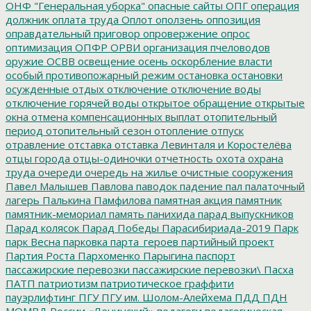
ОНФ "Генеральная уборка"
опасные сайты
ОПГ
операция
должник
оплата труда
Оплот
оползень
оппозиция
оправдательный приговор
опровержение
опрос
оптимизация
ОПФР
ОРВИ
организация пчеловодов
оружие
ОСВВ
освещение
осень
оскорбление власти
особый противопожарный режим
остановка
остановки
осужденные
отдых
отключение
отключение воды
отключение горячей воды
открытое обращение
открытые
окна
отмена компенсационных выплат
отопительный
период
отопительный сезон
отопление
отпуск
отравление
отставка
отставка Левинталя и Коростелёва
отцы города
отцы-одиночки
отчетность
охота
охрана
труда
очереди
очередь на жилье
очистные сооружения
Павел Малышев
Павлова
паводок
падение
пал
палаточный
лагерь
Палькина
Памфилова
памятная акция
памятник
памятник-мемориал
память
панихида
парад выпускников
Парад колясок
Парад Победы
Парасибириада-2019
Парк
парк Весна
парковка
парта_героев
партийный проект
Партия Роста
Пархоменко
Парыгина
паспорт
пассажирские перевозки
пассажирские перевозки\
Пасха
ПАТП
патриотизм
патриотическое граффити
пауэрлифтинг
ПГУ
ПГУ им. Шолом-Алейхема
ПДД
ПДН
МОМВД России «Ленинский»
педагоги
педагогическая