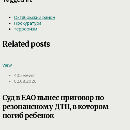
Октябрьский район
Прокуратура
терроризм
Related posts
View
405 views
02.08.2026
Суд в ЕАО вынес приговор по
резонансному ДТП, в котором
погиб ребенок