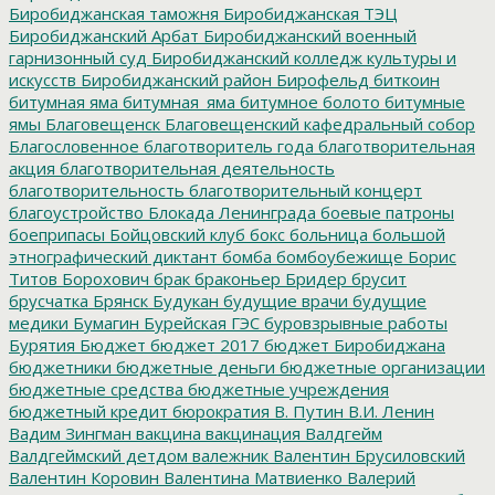
Биробиджанская таможня
Биробиджанская ТЭЦ
Биробиджанский Арбат
Биробиджанский военный
гарнизонный суд
Биробиджанский колледж культуры и
искусств
Биробиджанский район
Бирофельд
биткоин
битумная яма
битумная_яма
битумное болото
битумные
ямы
Благовещенск
Благовещенский кафедральный собор
Благословенное
благотворитель года
благотворительная
акция
благотворительная деятельность
благотворительность
благотворительный концерт
благоустройство
Блокада Ленинграда
боевые патроны
боеприпасы
Бойцовский клуб
бокс
больница
большой
этнографический диктант
бомба
бомбоубежище
Борис
Титов
Борохович
брак
браконьер
Бридер
брусит
брусчатка
Брянск
Будукан
будущие врачи
будущие
медики
Бумагин
Бурейская ГЭС
буровзрывные работы
Бурятия
Бюджет
бюджет 2017
бюджет Биробиджана
бюджетники
бюджетные деньги
бюджетные организации
бюджетные средства
бюджетные учреждения
бюджетный кредит
бюрократия
В. Путин
В.И. Ленин
Вадим Зингман
вакцина
вакцинация
Валдгейм
Валдгеймский детдом
валежник
Валентин Брусиловский
Валентин Коровин
Валентина Матвиенко
Валерий