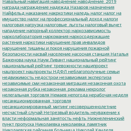
Навальный
навигация
наводнение
наводнение_2019
награда
награждение
надежда
Назаров
назначения
Найфельд
наказание
накркотики
наледь
налог
налог на
имущество
налог на профессиональный доход
налоги
налоговая нагрузка
налоговые_льготы
налоговый вычет
нападение
напорный коллектор
наркозависимость
нарколаборатория
наркомания
наркосодержащие
растения
наркотики
нарушение прав инвалидов
нарушение тишины и покоя
нарушения пожарной
безопасности
насвай
население
насосная станция
Наталья
Баженова
наука
Наум Ливант
национальный рейтинг
национальный рейтинг тревожности
наципроект
нацпроект
нацпроекты
НДФЛ
неблагополучные семьи
недвижимость
недострои
независимая экспертиза
независимые сми
незаконная миграция
незаконная охота
незаконная рубка
незаконная_реклама
некролог
нелегальная торговля
Немаев
непогода
нерабочая неделя
несанкционированная_торговля
несанкционированный_митинг
несовершеннолетние
несчастный случай
Нетрезвый водитель
неуважение к
власти
неформальная занятость
нефть
Нижнеленинский
пункт пропуска
Николаевка
николаевка_памятник
Николаевская районная больница
Николай Канделя