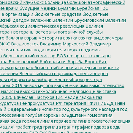
ойцовский клуб
бокс
больница
большой этнографический
е врачи
будущие медики
Бумагин
Бурейская ГЭС
е организации
бюджетные средства
бюджетные
мский детдом
валежник
Валентин Брусиловский
Валентин
ябрьская социалистическая революция
Великая
теран
ветераны
ветераны пограничной службы
го баллона
взрыв метеорита
взятка
взятки
видеокамеры
ВККС
Владивосток
Владимир Марковский
Владимир
енняя политика
вода
водители
водка
водоемы
 сборы
военный комиссар
ВОЗ
возврат_стеклотары
итва
Волочаевский бой
вольная борьба
Ворожбит
орум
врач
врачебные ошибки
врачи
вредные привычки
аселения
Всероссийская спартакиада пенсионеров
ры губернатора
выборы мэра
выборы ректора
боры-2019
вывоз мусора
выгребные ямы
вымогательство
циалисты
высокотехнологичная_медпомощь
выставка
_2026
Вячеслав Пастухов
Г.И. Радде
гадюка
газ
куратура
Генпрокуратура РФ
гериатрия
ГЖИ
ГИБДД
Гиви
ный федеральный инспектор
год культурного наследия
год
олосование
голубая сорока
Гольдштейн
гомеопатия
ячая вода
горячая линия
горячее питание
госавтоинспекция
мация"
грабеж
град
граница
грант
график подвоза воды
н
губернатор ЕАО
ГУК
Гулягин
Д
давление на