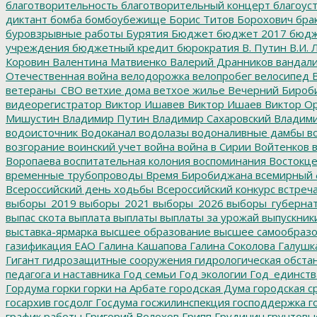
благотворительность
благотворительный концерт
благоус
диктант
бомба
бомбоубежище
Борис Титов
Борохович
бра
буровзрывные работы
Бурятия
Бюджет
бюджет 2017
бюдж
учреждения
бюджетный кредит
бюрократия
В. Путин
В.И. 
Коровин
Валентина Матвиенко
Валерий Дранников
вандал
Отечественная война
велодорожка
велопробег
велосипед
В
ветераны_СВО
ветхие дома
ветхое жилье
Вечерний Бироб
видеорегистратор
Виктор Ишавев
Виктор Ишаев
Виктор О
Мишустин
Владимир Путин
Владимир Сахаровский
Владими
водоисточник
Водоканал
водолазы
водоналивные дамбы
во
возгорание
воинский учет
война
война в Сирии
Войтенков
в
Воропаева
воспитательная колония
воспоминания
Востокц
временные трубопроводы
Время Биробиджана
всемирный 
Всероссийский день ходьбы
Всероссийский конкурс
встреч
выборы_2019
выборы_2021
выборы_2026
выборы_губерна
выпас скота
выплата
выплаты
выплаты за урожай
выпускник
выставка-ярмарка
высшее образование
высшее самообразо
газификация ЕАО
Галина Кашапова
Галина Соколова
Галушк
Гигант
гидрозащитные сооружения
гидрологическая обста
педагога и наставника
Год семьи
Год экологии
Год_единств
Гордума
горки
горки на Арбате
городская Дума
городская с
госархив
госдолг
Госдума
госжилинспекция
господдержка
г
график работы
Григорий Волохов
Грипп
Грудинин
грунтовы