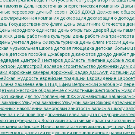
я таможня
Дальневосточная энергетическая компания
Дальне
чные перевозки
дачный_сезон_2026
ДВЖД
Движение общес
декларационная компания
декларация
декларация о дохода
нь Государственного флага
День защитника Отечества
ден
ень народного единства
день открытых дверей
День памят
а ЖКХ
День работника культуры
день работника транспорта
день учителя
день физкультурника
День флага России
День
ская музыкальная школа
детская площадка
детская_больниц
ание
детское пособие
Джабаров
Джанхотов
дзюдо
диабет
ди
едведев
Дмитрий Нестеров
Доблесть_Хингана
Добрые люд
острои
долгострой
долевое строительство
должники
дом о
аки
дорожные камеры
дорожный радар
ДОСААФ
дотации
до
ейская_мудрость
еврейские традиции
Евровидение
Евросе
Елена Хахалева
ель
ЕНВД
Ефим Вепринский
жалоба
жд пере
детьми
жестокое обращение с животными
жестокость
живо
ирот
жильё для подтопленцев
ЖКХ
журналистика
Забайкальск
м
заказник Ульдура
заказник Ульдуры
закон
Законодательное
ионных накоплений
заморозки
занятость
запись в школу
запо
дей
защита прав предпринимателей
защита предпринимате
лотой губернатор
Золотухин
золотые медалисты
зоозащит
ампания
избирком
Известковый
измени жизнь к лучшему
Изр
овеческого развития
индексация
инновационное развитие
ин