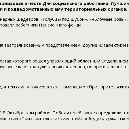
организован в честь Дня социального работника. Луч
и и подведомственных ему территориальных органов, 
линарных шедевров. «Голубцы под шубой», «Яблочные розы»,
нтовали работники Пенсионного фонда.
я театрализованным представлением, другие читали стихи и
став которого вошёл управляющий областным Отделением П
вкусовые качества кулинарных шедевров, но оригинальность
 и тем самым голосовать за номинацию «Приз зрительских с
Р В Октябрьском районе. Победителей также определили в т
номинации «Приз зрительских симпатий» победу одержала к