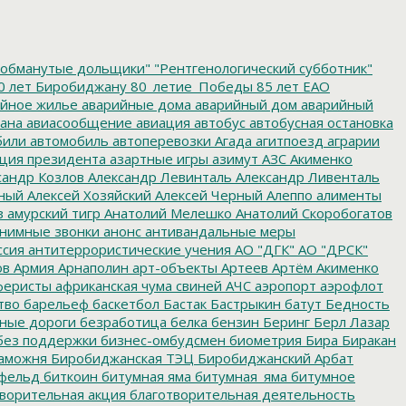
обманутые дольщики"
"Рентгенологический субботник"
0 лет Биробиджану
80_летие_Победы
85 лет ЕАО
йное жилье
аварийные дома
аварийный дом
аварийный
ана
авиасообщение
авиация
автобус
автобусная остановка
били
автомобиль
автоперевозки
Агада
агитпоезд
аграрии
ция президента
азартные игры
азимут
АЗС
Акименко
сандр Козлов
Александр Левинталь
Александр Ливенталь
ный
Алексей Хозяйский
Алексей Черный
Алеппо
алименты
з
амурский тигр
Анатолий Мелешко
Анатолий Скоробогатов
нимные звонки
анонс
антивандальные меры
ссия
антитеррористические учения
АО "ДГК"
АО "ДРСК"
ов
Армия
Арнаполин
арт-объекты
Артеев
Артём Акименко
еристы
африканская чума свиней
АЧС
аэропорт
аэрофлот
тво
барельеф
баскетбол
Бастак
Бастрыкин
батут
Бедность
нные дороги
безработица
белка
бензин
Беринг
Берл Лазар
без поддержки
бизнес-омбудсмен
биометрия
Бира
Биракан
аможня
Биробиджанская ТЭЦ
Биробиджанский Арбат
фельд
биткоин
битумная яма
битумная_яма
битумное
ворительная акция
благотворительная деятельность