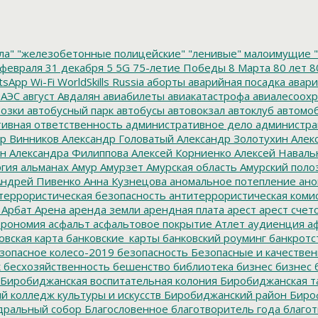
ла"
"железобетонные полицейские"
"ленивые" малоимущие
"
февраля
31 декабря
5
5G
75-летие Победы
8 Марта
80 лет
8
tsApp
Wi-Fi
WorldSkills Russia
аборты
аварийная посадка
авари
 АЭС
август
Авдалян
авиабилеты
авиакатастрофа
авиалесоохр
озки
автобусный парк
автобусы
автовокзал
автоклуб
автомо
ивная ответственность
административное дело
администра
р Винников
Александр Головатый
Александр Золотухин
Алек
ин
Александра Филиппова
Алексей Корниенко
Алексей Наваль
гия
альманах
Амур
Амурзет
Амурская область
Амурский поло
ндрей Пивенко
Анна Кузнецова
аномальное потепление
ано
террористическая безопасность
антитеррористическая коми
Арбат
Арена
аренда земли
арендная плата
арест
арест счет
трономия
асфальт
асфальтовое покрытие
Атлет
аудиенция
аф
овская карта
банковские_карты
банковский роуминг
банкротс
зопасное колесо-2019
безопасность
Безопасные и качестве
к
бесхозяйственность
бешенство
библиотека
бизнес
бизнес 
Биробиджанская воспитательная колония
Биробиджанская т
 колледж культуры и искусств
Биробиджанский район
Биро
дральный собор
Благословенное
благотворитель года
благот