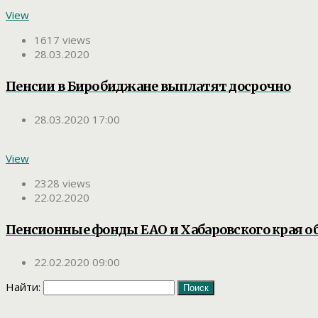
View
1617 views
28.03.2020
Пенсии в Биробиджане выплатят досрочно
28.03.2020 17:00
View
2328 views
22.02.2020
Пенсионные фонды ЕАО и Хабаровского края 
22.02.2020 09:00
Найти: