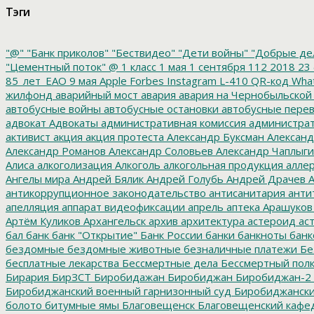
Тэги
"@"
"Банк приколов"
"Бествидео"
"Дети войны"
"Добрые де
"Цементный поток"
@
1 класс
1 мая
1 сентября
112
2018
23 
85_лет_ЕАО
9 мая
Apple
Forbes
Instagram
L-410
QR-код
Wha
жилфонд
аварийный мост
авария
авария на Чернобыльской
автобусные войны
автобусные остановки
автобусные перев
адвокат
Адвокаты
административная комиссия
администрат
активист
акция
акция протеста
Александр Буксман
Александ
Александр Романов
Александр Соловьев
Александр Чаплыг
Алиса
алкоголизация
Алкоголь
алкогольная продукция
аллер
Ангелы мира
Андрей Бялик
Андрей Голубь
Андрей Драчев
А
антикоррупционное законодательство
антисанитария
анти
апелляция
аппарат видеофиксации
апрель
аптека
Арашуков
Артём Куликов
Архангельск
архив
архитектура
астероид
ас
бал
банк
банк "Открытие"
Банк России
банки
банкноты
банк
бездомные
бездомные животные
безналичные платежи
Бе
бесплатные лекарства
Бессмертные дела
Бессмертный пол
Бирария
БирЗСТ
Биробидажан
Биробиджан
Биробиджан-2
Биробиджанский военный гарнизонный суд
Биробиджанский
болото
битумные ямы
Благовещенск
Благовещенский кафе