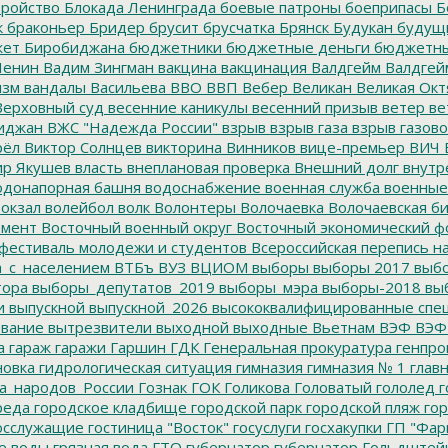
тройство
Блокада Ленинграда
боевые патроны
боеприпасы
Б
к
браконьер
Бридер
брусит
брусчатка
Брянск
Будукан
будущи
ет Биробиджана
бюджетники
бюджетные деньги
бюджетны
Ленин
Вадим Зингман
вакцина
вакцинация
Валдгейм
Валдгей
изм
вандалы
Васильева
ВВО
ВВП
Вебер
Великан
Великая Окт
ерховный суд
весенние каникулы
весенний призыв
ветер
ве
иджан
ВЖС "Надежда России"
взрыв
взрыв газа
взрыв газово
рёл
Виктор Солнцев
викторина
Винников
вице-премьер
ВИЧ
р Якушев
власть
внеплановая проверка
Внешний долг
внутр
донапорная башня
водоснабжение
военная служба
военные
окзал
волейбол
волк
Волонтеры
Волочаевка
Волочаевская б
емент
Восточный военный округ
Восточный экономический ф
фестиваль молодежи и студентов
Всероссийская перепись н
а_с_населением
ВТБъ
ВУЗ
ВЦИОМ
выборы
выборы 2017
выбо
тора
выборы_депутатов_2019
выборы_мэра
выборы-2018
вы
и
выпускной
выпускной_2026
высококвалифицированные спе
вание
вытрезвители
выходной
выходные
Вьетнам
ВЭФ
ВЭФ
а
гараж
гаражи
Гаршин
ГДК
Генеральная прокуратура
генпро
новка
гидрологическая ситуация
гимназия
гимназия № 1
глав
а_народов_России
Гознак
ГОК
Голикова
Головатый
гололед
г
реда
городское кладбище
городской парк
городской пляж
гор
осслужащие
гостиница "Восток"
госуслуги
госхакупки
ГП "Фар
е воды
грязная вода
ГТО
губернатор
губернатор Гольдштей