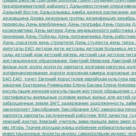
предпринимателей
дайджест
Дальневосточная оперативна
Дальний Восток
Дальсельмаш
дамба
дачное расписание
да
дедовщина
Деева
дежурные группы
дезинфекция
декабрь
переводы
День влюбленных
День географа
День города
Де
космонавтики
День матери
День медицинского работника
Д
пионерии
День Победы
День пограничника
День работник
День спасателя
день строителя
День студента
день тигра
депутаты ЕАО
детдом
дети
детсады
детская больница
дет
сады
детский дом
детский лагерь
детский сад
детское пит
дистанционное образование
Дмитрий Меведев
Дмитрий М
фильм
долг
долги
долги по зарплате
долговая нагрузка
долг
допфинансирование
дороги
дорожная камера
дорожные зн
ЕАО
ЕАО_тонет
Евгений Коростелев
еврейская культура
евр
заказчик
Екатерина Румянцева
Елена Басова
Елена Князева
кнсультация
женская консультация
жестокое обращение с 
сертификаты
жилищные условия
жилье
жилье для детей-с
заброшенные земли
ЗАГС
задержание
задолженность
зай
законороект
Заксобрание
Заксобрание ЕАО
заморозка пенс
зарплата
зарплаты
заслуженный работник ЖКХ
зачистка_су
земский доктор
Земский_учитель
зима пришла
змеи
змея
зо
ивс
Игорь Ткачев
игрушки
идиш
избиение
избирательная к
инвестиционные проекты
индекс самоизоляции
индекс чел