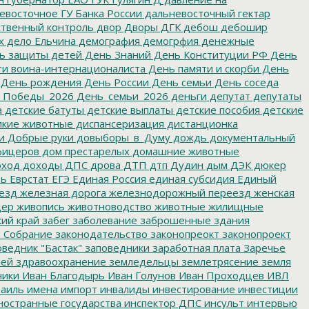
восточное ГУ Банка России
дальневосточный гектар
твенный контроль
двор
Дворы
ДГК
дебош
дебошир
х
дело Ельчина
демография
демогрфия
денежные
ь защиты детей
День Знаний
День Конституции РФ
День
и воина-интернационалиста
День памяти и скорби
День
День рождения
День России
День семьи
День соседа
_Победы_2026
День_семьи_2026
деньги
депутат
депутаты
а
детские батуты
детские выплаты
детские пособия
детские
кие животные
диспансеризация
дистанционка
и
Добрые руки
довыборы_в_Думу
дождь
документальный
фицеров
дом престарелых
домашние животные
ход
доходы
ДПС
дрова
ДТП
дтп
Дудин
дым
ДЭК
дюкер
ть
Еврстат
ЕГЭ
Единая Россия
единая субсидия
Единый
езд
железная дорога
железнодорожный переезд
женская
дер
живопись
животноводство
животные
жилищные
ий край
забег
заболевание
заброшенные здания
 Собрание
законодательство
законопреокт
законопроект
ведник "Бастак"
заповедники
заработная плата
Заречье
лей
здравоохранение
земледельцы
землетрясение
земля
ники
Иван Благодырь
Иван Голунов
Иван Проходцев
ИВЛ
аиль
имена
импорт
инвалиды
инвестирование
инвестиции
остранные государства
инспектор ДПС
инсульт
интервью