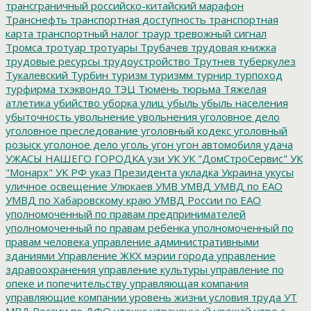
трансграничный российско-китайский марафон
Транснефть
транспортная доступность
транспортная
карта
транспортный налог
траур
тревожный сигнал
Тромса
тротуар
тротуары
Трубачев
трудовая книжка
трудовые ресурсы
трудоустройство
Трутнев
туберкулез
Тукалевский
Турбин
туризм
туризмм
турнир
турпоход
турфирма
тхэквондо
ТЭЦ
Тюмень
тюрьма
Тяжелая
атлетика
убийство
уборка улиц
убыль
убыль населения
убыточность
увольнение
увольнения
уголовное дело
уголовное преследование
уголовный кодекс
уголовный
розыск
уголоное дело
уголь
угон
угон автомобиля
удача
УЖАСЫ НАШЕГО ГОРОДКА
узи
УК
УК "ДомСтроСервис"
УК
"Монарх"
УК РФ
указ Президента
укладка
Украина
укусы
уличное освещение
Улюкаев
УМВ
УМВД
УМВД по ЕАО
УМВД по Хабаровскому краю
УМВД России по ЕАО
уполномоченный по правам предпринимателей
уполномоченный по правам ребенка
уполномоченный по
правам человека
управление административными
зданиями
Управление ЖКХ мэрии города
управление
здравоохранения
управление культуры
управление по
опеке и попечительству
управляющая компания
управляющие компании
уровень жизни
условия труда
УТ
МВД России по ДФО
утечка
утраченный урожай
утро с