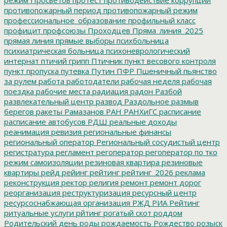
противопожарный период
противопожарный режим
профессиональное_образование
профильный класс
профицит
профсоюзы
Проходцев
Пряма_линия_2025
прямая линия
прямые выборы
психбольница
психиатрическая больница
психоневрологический
интернат
птичий грипп
Птичник
пункт весового контроля
пункт пропуска
путевка
Путин
ПФР
Пшеничный
пьянство
за рулем
работа
работодатели
рабочая неделя
рабочая
поездка
рабочие места
радиация
радон
Разбой
развлекательный центр
развод
Раздольное
размыв
берегов
ракеты
Рамазанов
РАН
РАНХиГС
расписание
расписание автобусов
РДШ
реальные доходы
реанимация
ревизия
региональные финансы
региональный оператор
Региональный сосудистый центр
регистратура
регламент
регоператор
регоператор по тко
режим самоизоляции
резиновая квартира
резиновые
квартиры
рейд
рейинг
рейтинг
рейтинг_2026
реклама
реконструкция
ректор
религия
ремонт
ремонт дорог
реорганизация
реструктуризация
ресурсный центр
ресурсоснабжающая организация
РЖД
РИА Рейтинг
ритуальные услуги
рйтинг
рогатый скот
роддом
Родительский день
роды
рождаемость
Рождество
розыск