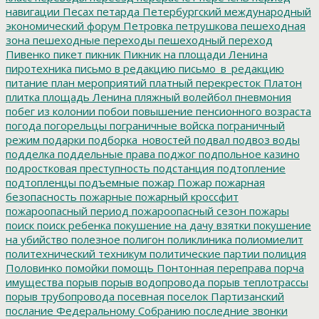
навигации
Песах
петарда
Петербургский международный
экономический форум
Петровка
петрушкова
пешеходная
зона
пешеходные переходы
пешеходный переход
Пивенко
пикет
пикник
Пикник на площади Ленина
пиротехника
письмо в редакцию
письмо_в_редакцию
питание
план мероприятий
платный перекресток
Платон
плитка
площадь Ленина
пляжный волейбол
пневмония
побег из колонии
побои
повышение пенсионного возраста
погода
погорельцы
пограничные войска
пограничный
режим
подарки
подборка_новостей
подвал
подвоз воды
подделка
поддельные права
поджог
подпольное казино
подростковая преступность
подстанция
подтопление
подтопленцы
подъемные
пожар
Пожар
пожарная
безопасность
пожарные
пожарный кроссфит
пожароопасный период
пожароопасный сезон
пожары
поиск
поиск ребенка
покушение на дачу взятки
покушение
на убийство
полезное
полигон
поликлиника
полиомиелит
политехнический техникум
политические партии
полиция
Половинко
помойки
помощь
Понтонная переправа
порча
имущества
порыв
порыв водопровода
порыв теплотрассы
порыв трубопровода
посевная
поселок Партизанский
послание Федеральному Собранию
последние звонки