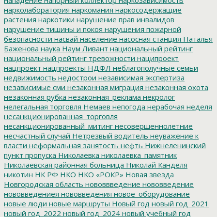
нарколаборатория
наркомания
наркосодержащие
растения
наркотики
нарушение прав инвалидов
нарушение тишины и покоя
нарушения пожарной
безопасности
насвай
население
насосная станция
Наталья
Баженова
наука
Наум Ливант
национальный рейтинг
национальный рейтинг тревожности
наципроект
нацпроект
нацпроекты
НДФЛ
неблагополучные семьи
недвижимость
недострои
независимая экспертиза
независимые сми
незаконная миграция
незаконная охота
незаконная рубка
незаконная_реклама
некролог
нелегальная торговля
Немаев
непогода
нерабочая неделя
несанкционированная_торговля
несанкционированный_митинг
несовершеннолетние
несчастный случай
Нетрезвый водитель
неуважение к
власти
неформальная занятость
нефть
Нижнеленинский
пункт пропуска
Николаевка
николаевка_памятник
Николаевская районная больница
Николай Канделя
никотин
НК РФ
НКО
НКО «РОКР»
Новая звезда
Новгородская область
нововвведение
нововведение
нововведениея
нововведения
новое_оборудование
новые люди
новые маршруты
Новый год
новый год_2021
новый год_2022
новый год_2024
новый учебный год