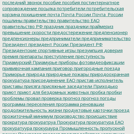
последний звонок
пособие
пособия
постинтернатное
сопровождение
посылка
потребители
потребительская
корзина
похищение
почта
Почта России
Почта_России
пошлины
правительство
правительство ЕАО
правительство РФ
праздник
праздники
праймериз
превышение скорости
предостережение
предпенсионер
предпенсионеры
предприниматели
предпринимательство
Президент
президент России
Президент РФ
Президентские спортивные игры
презумпция доверия
премия
препараты
преступление
преступность
Приамурский
Приамурье
приборы фотовидеофиксации
прививочная кампания
приговор
пригородные поезда
Приморье
природа
природные пожары
природоохранная
прокуратура
присоединение ЕАО
пристав-исполнитель
приставы
присяга
присяжные заседатели
Приходько
приют
приют для бездомных животных
пробка
пробки
проблемы
провал
проверка
прогноз
прогноз погоды
программа переселения
программа реновации
продолжительность жизни
продуктовые карточки
проезд
прожиточный минимум
производство
происшествие
прократура
прокуратруа
Прокуратура
прокуратура ЕАО
прокуратуура
прокураура
Промышленность
пропускной
режим
Просветов
протест
противодействие коррупции