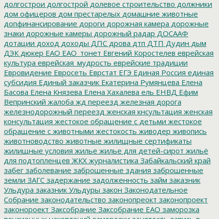
долгострои
долгострой
долевое строительство
должники
дом офицеров
дом престарелых
домашние животные
допфинансирование
дороги
дорожная камера
дорожные
знаки
дорожные камеры
дорожный радар
ДОСААФ
дотации
доход
доходы
ДПС
дрова
дтп
ДТП
Дудин
дым
ДЭК
дюкер
ЕАО
ЕАО_тонет
Евгений Коростелев
еврейская
культура
еврейская_мудрость
еврейские традиции
Евровидение
Евросеть
Еврстат
ЕГЭ
Единая Россия
единая
субсидия
Единый заказчик
Екатерина Румянцева
Елена
Басова
Елена Князева
Елена Хахалева
ель
ЕНВД
Ефим
Вепринский
жалоба
жд переезд
железная дорога
железнодорожный переезд
женская кнсультация
женская
консультация
жестокое обращение с детьми
жестокое
обращение с животными
жестокость
живодер
живопись
животноводство
животные
жилищные сертификаты
жилищные условия
жилье
жилье для детей-сирот
жильё
для подтопленцев
ЖКХ
журналистика
Забайкальский край
забег
заболевание
заброшенные здания
заброшенные
земли
ЗАГС
задержание
задолженность
займ
заказник
Ульдура
заказник Ульдуры
закон
Законодательное
Собрание
законодательство
законопреокт
законопроект
законороект
Заксобрание
Заксобрание ЕАО
заморозка
пенсионных накоплений
заморозки
занятость
запись в