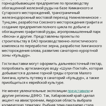
горнодобывающее предприятие по производству
обогащенной железной руды на базе Кимканского и
Сутарского месторождений, трансграничный
железнодорожный мостовой переход Нижнеленинское –
Тунцзян, разработка Союзного месторождения графита и
создание предприятия полного цикла по добыче и
обогащению графитовой руды, агропромышленный парк
«Весна» и другие. Представлены проекты по
строительству в ЕАО производственно-логистического
комплекса по переработке зерна, разработке Хинганского
месторождения олова, развитию санаторно-курортной
зоны «Кульдур».
Гости выставки могут оформить дальневосточный гектар,
попробовать артезианскую воду «Шухи-Поктой», которая
добывается в долине горной гряды отрогов Малого
Хингана, купить путевку в санаторий «Кульдур», а также
приобщиться к еврейской культуре.
Не менее увлекательные экспозиции
представили
и
другие регионы ДВФО. Так, Хабаровский край сделал
акцент на авиастроении, Амурская область выбрала
космическую тематику. Рыбная тема ожидаемо стала