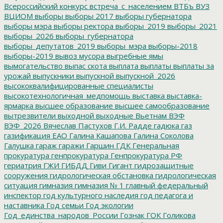
Всероссийский конкурс
встреча_с_населением
ВТБъ
ВУЗ
ВЦИОМ
выборы
выборы 2017
выборы губернатора
выборы мэра
выборы ректора
выборы_2019
выборы_2021
выборы_2026
выборы_губернатора
выборы_депутатов_2019
выборы_мэра
выборы-2018
выборы-2019
вывоз мусора
выгребные ямы
вымогательство
выпас скота
выплата
выплаты
выплаты за
урожай
выпускники
выпускной
выпускной_2026
высококвалифицированные специалисты
высокотехнологичная_медпомощь
выставка
выставка-
ярмарка
высшее образование
высшее самообразование
вытрезвители
выходной
выходные
Вьетнам
ВЭФ
ВЭФ_2026
Вячеслав Пастухов
Г.И. Радде
гадюка
газ
газификация ЕАО
Галина Кашапова
Галина Соколова
Галушка
гараж
гаражи
Гаршин
ГДК
Генеральная
прокуратура
генпрокуратура
Генпрокуратура РФ
гериатрия
ГЖИ
ГИБДД
Гиви
Гигант
гидрозащитные
сооружения
гидрологическая обстановка
гидрологическая
ситуация
гимназия
гимназия № 1
главный федеральный
инспектор
год культурного наследия
год педагога и
наставника
Год семьи
Год экологии
Год_единства_народов_России
Гознак
ГОК
Голикова