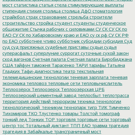
мост
статистика
статья
стела
стимулирующие выплаты
стипендия
стихия
столица
столица ДфО
стоматология
страйкбол
страх
страхование
стрельба
строители
строительство
стройка
студент
студенты
студенческое
общежитие
Стычка рабочих с силовиками
СУ СК
СУ СК по
ЕАО
СУ СК по Хабаровскому краю и ЕАО
су ск рф
СУ СК РФ
по ЕАО
субботнее чтиво
субботник
субсидии
субсидия
Суд
суд
суд присяжных
судебные приставы
судьи
судья
суперасфальт
суперлуние
суррогат
суточные
сухой закон
сход вагонов
Счетная палата
Счетная палата Биробиджана
США
тайфун
таможня
Тарасенко
ТАРИ
тарифы
Татьяна
Гладких
Тафи-диагностика
театр
текстильная
телемедицинские технологии
теневая зарплата
теневая
экономика
тепловоз
тепловые сети
тепловычислитель
Теплоозёрск
Теплоозерск
Теплоозёрская ЦРБ
Теплоозерский цементный завод
теплосбыт
теплотрасса
территория действий
терроризм
техника
технологии
технологический_техникум
технопарк
тигр
ТИК
Тимченко
Тихомиров
ТКО
Тлустенко
товары
Толстой
томограф
тонкий лед
Тонких
ТОР
торговля
торговые сети
торговый
центр
тос
Тотальный диктант
ТПП ЕАО
травма
трагедия
трагедия в Забайкалье
трансграничный мост