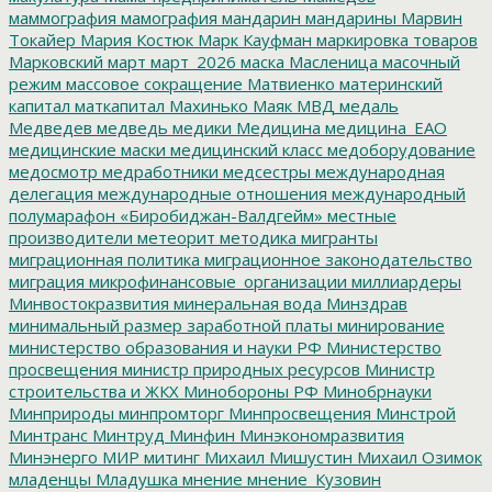
маммография
мамография
мандарин
мандарины
Марвин
Токайер
Мария Костюк
Марк Кауфман
маркировка товаров
Марковский
март
март_2026
маска
Масленица
масочный
режим
массовое сокращение
Матвиенко
материнский
капитал
маткапитал
Махинько
Маяк
МВД
медаль
Медведев
медведь
медики
Медицина
медицина_ЕАО
медицинские маски
медицинский класс
медоборудование
медосмотр
медработники
медсестры
международная
делегация
международные отношения
международный
полумарафон «Биробиджан-Валдгейм»
местные
производители
метеорит
методика
мигранты
миграционная политика
миграционное законодательство
миграция
микрофинансовые_организации
миллиардеры
Минвостокразвития
минеральная вода
Минздрав
минимальный размер заработной платы
минирование
министерство образования и науки РФ
Министерство
просвещения
министр природных ресурсов
Министр
строительства и ЖКХ
Минобороны РФ
Минобрнауки
Минприроды
минпромторг
Минпросвещения
Минстрой
Минтранс
Минтруд
Минфин
Минэкономразвития
Минэнерго
МИР
митинг
Михаил Мишустин
Михаил Озимок
младенцы
Младушка
мнение
мнение_Кузовин