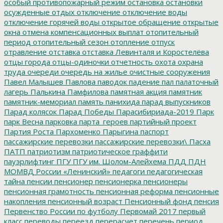
особый противопожарный режим
остановка
остановки
осужденные
отдых
отключение
отключение воды
отключение горячей воды
открытое обращение
открытые
окна
отмена компенсационных выплат
отопительный
период
отопительный сезон
отопление
отпуск
отравление
отставка
отставка Левинталя и Коростелёва
отцы города
отцы-одиночки
отчетность
охота
охрана
труда
очереди
очередь на жилье
очистные сооружения
Павел Малышев
Павлова
паводок
падение
пал
палаточный
лагерь
Палькина
Памфилова
памятная акция
памятник
памятник-мемориал
память
панихида
парад выпускников
Парад колясок
Парад Победы
Парасибириада-2019
Парк
парк Весна
парковка
парта_героев
партийный проект
Партия Роста
Пархоменко
Парыгина
паспорт
пассажирские перевозки
пассажирские перевозки\
Пасха
ПАТП
патриотизм
патриотическое граффити
пауэрлифтинг
ПГУ
ПГУ им. Шолом-Алейхема
ПДД
ПДН
МОМВД России «Ленинский»
педагоги
педагогическая
тайна
пенсии
пенсионер
пенсионерка
пенсионеры
пенсионная грамотность
пенсионная реформа
пенсионные
накопления
пенсионный возраст
Пенсионный фонд
пенсия
Первенство России по футболу
Первомай 2017
первый
класс
переводы
переезд
перерасчет
перечень
период