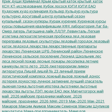
Крик души
Криминал
Крым
крытый каток
крытый_каток
КСН
КТ-исследование
Кубок лосося
КУГИ
КУГИ ЕАО
Кудесник
кудо
кулинария
Кульдкр
Кульдур
культура
культурно досуговый центр
купальный сезон
купальный_сезон
купюры
Кураж
курение
Куренков
курсы
курсы повышения квалификации
КФХ
лаборатория
Лаг ба-
Омер
лагерь
Лагошина
лайк
ЛДПР
Левинталь
Легкая
атлетика
легкоатлетическая пробежка
лед
ледовая
переправа
ледовые скульптуры
ледовый городок
ледовый
каток
ледоход
лекарства
лекарственные препараты
лекарство
Ленинская ЦРБ
Ленинский район
Ленинское
Ленинское сельское поселение
Леонид Школьник
лес
леса
лесной пожар
лесные пожары
лесопилка
летние
каникулы
лето
лето_2026
лжетерроризм
лимон
литература
Лицей
лицей № 23
личный прием
логистический комплеск
ложный вызов
ложный донос
лотерея
лоукостер
лунное затмение
лучший спасатель
лыжная гонка
льготная ипотека
льготники
льготные
лекарства
льготы
ЛЭП
люди ЕАО
люк
Магнитогорск
май
май_2026
майские праздники
майские_2026
майские_праздники_2026
МАК-2019
Мак-2020
Мак-2021
Макаров
Максим Акимов
Максим Семенов
Максим Шупиков
макулатура
Мама-предприниматель
Мамедов