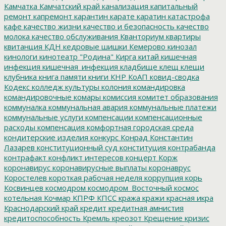
Камчатка
Камчатский край
канализация
капитальный
ремонт
капремонт
карантин
карате
каратин
катастрофа
кафе
качество жизни
качество и безопасность
качество
молока
качество обслуживания
Кванториум
квартиры
квитанция
КДН
кедровые шишки
Кемерово
кинозал
кинологи
кинотеатр "Родина"
Кирга
китай
кишечная
инфекция
кишечная_инфекция
кладбище
клещ
клещи
клубника
книга памяти
книги
КНР
КоАП
ковид-сводка
Кодекс
колледж культуры
колония
командировка
командировочные
комары
комиссия
комитет образования
коммуналка
коммунальная авария
коммунальные платежи
коммунальные услуги
компенсации
компенсационные
расходы
компенсация
комфортная городская среда
кондитерские изделия
конкурс
Конрад
Константин
Лазарев
конституционный суд
конституция
контрабанда
контрафакт
конфликт интересов
концерт
Корж
коронавирус
коронавирусные выплаты
коронаврус
Коростелев
короткая рабочая неделя
коррупция
корь
Косвинцев
космодром
космодром_Восточный
космос
котельная
Кочмар
КПРФ
КПСС
кража
кражи
красная икра
Краснодарский край
кредит
кредитная амнистия
кредитоспособность
Кремль
креозот
Крещение
кризис