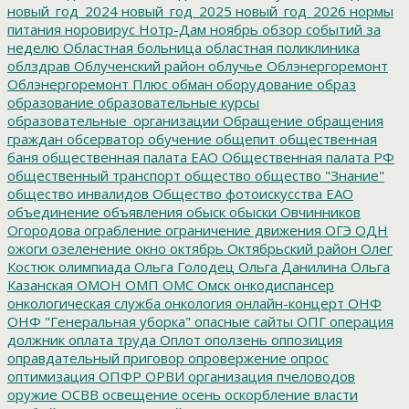
новый_год_2024
новый_год_2025
новый_год_2026
нормы
питания
норовирус
Нотр-Дам
ноябрь
обзор событий за
неделю
Областная больница
областная поликлиника
облздрав
Облученский район
облучье
Облэнергоремонт
Облэнергоремонт Плюс
обман
оборудование
образ
образование
образовательные курсы
образовательные_организации
Обращение
обращения
граждан
обсерватор
обучение
общепит
общественная
баня
общественная палата ЕАО
Общественная палата РФ
общественный транспорт
общество
общество "Знание"
общество инвалидов
Общество фотоискусства ЕАО
объединение
объявления
обыск
обыски
Овчинников
Огородова
ограбление
ограничение движения
ОГЭ
ОДН
ожоги
озеленение
окно
октябрь
Октябрьский район
Олег
Костюк
олимпиада
Ольга Голодец
Ольга Данилина
Ольга
Казанская
ОМОН
ОМП
ОМС
Омск
онкодиспансер
онкологическая служба
онкология
онлайн-концерт
ОНФ
ОНФ "Генеральная уборка"
опасные сайты
ОПГ
операция
должник
оплата труда
Оплот
оползень
оппозиция
оправдательный приговор
опровержение
опрос
оптимизация
ОПФР
ОРВИ
организация пчеловодов
оружие
ОСВВ
освещение
осень
оскорбление власти