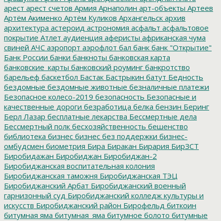
арест
арест счетов
Армия
Арнаполин
арт-объекты
Артеев
Артём Акименко
Артём Куликов
Архангельск
архив
архитектура
астероид
астрономия
асфальт
асфальтовое
покрытие
Атлет
аудиенция
аферисты
африканская чума
свиней
АЧС
аэропорт
аэрофлот
бал
банк
банк "Открытие"
Банк России
банки
банкноты
банковская карта
банковские_карты
банковский роуминг
банкротство
барельеф
баскетбол
Бастак
Бастрыкин
батут
Бедность
бездомные
бездомные животные
безналичные платежи
Безопасное колесо-2019
безопасность
Безопасные и
качественные дороги
безработица
белка
бензин
Беринг
Берл Лазар
бесплатные лекарства
Бессмертные дела
Бессмертный полк
бесхозяйственность
бешенство
библиотека
бизнес
бизнес без поддержки
бизнес-
омбудсмен
биометрия
Бира
Биракан
Бирария
БирЗСТ
Биробидажан
Биробиджан
Биробиджан-2
Биробиджанская воспитательная колония
Биробиджанская таможня
Биробиджанская ТЭЦ
Биробиджанский Арбат
Биробиджанский военный
гарнизонный суд
Биробиджанский колледж культуры и
искусств
Биробиджанский район
Бирофельд
биткоин
битумная яма
битумная_яма
битумное болото
битумные