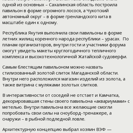
одной из основных – Сахалинская область построила
павильон в форме огромного лосося, а Чукотский
автономный округ – в форме гренландского кита в
масштабе один к одному.
Республика Якутия выполнила свои павильоны в форме
летних жилищ коренного народа республики – урасах. По
планам организаторов, внутри гости и участники форума
смогут увидеть макеты круглогодичного тепличного
комплекса и высокотехнологичной Жатайской судоверфи.
Самым блестящим павильоном можно назвать
стилизованный золотой слиток Магаданской области.
Внутри него расположился магазин изделий из золота, а
также витрина с муляжами золотых слитков.
В интерактивности от соседей не отстает и Камчатка,
декорировавшая стены своего павильона «аквариумами» с
метелью. Внутри павильона все желающие смогли
попробовать свои силы на сноуборд-тренажере, а
снаружи – в рыбной подледной ловле.
Архитектурную концепцию выбрал хозяин ВЭФ —