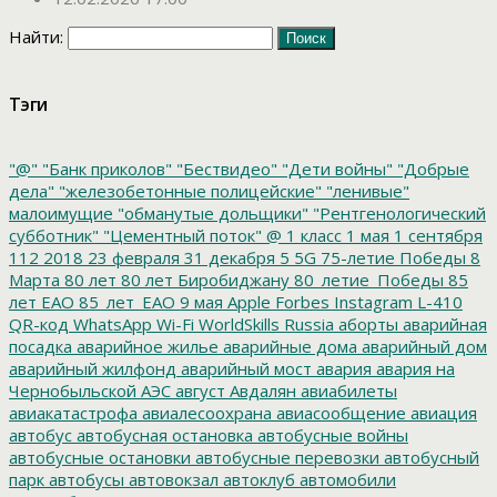
Найти:
Тэги
"@"
"Банк приколов"
"Бествидео"
"Дети войны"
"Добрые
дела"
"железобетонные полицейские"
"ленивые"
малоимущие
"обманутые дольщики"
"Рентгенологический
субботник"
"Цементный поток"
@
1 класс
1 мая
1 сентября
112
2018
23 февраля
31 декабря
5
5G
75-летие Победы
8
Марта
80 лет
80 лет Биробиджану
80_летие_Победы
85
лет ЕАО
85_лет_ЕАО
9 мая
Apple
Forbes
Instagram
L-410
QR-код
WhatsApp
Wi-Fi
WorldSkills Russia
аборты
аварийная
посадка
аварийное жилье
аварийные дома
аварийный дом
аварийный жилфонд
аварийный мост
авария
авария на
Чернобыльской АЭС
август
Авдалян
авиабилеты
авиакатастрофа
авиалесоохрана
авиасообщение
авиация
автобус
автобусная остановка
автобусные войны
автобусные остановки
автобусные перевозки
автобусный
парк
автобусы
автовокзал
автоклуб
автомобили