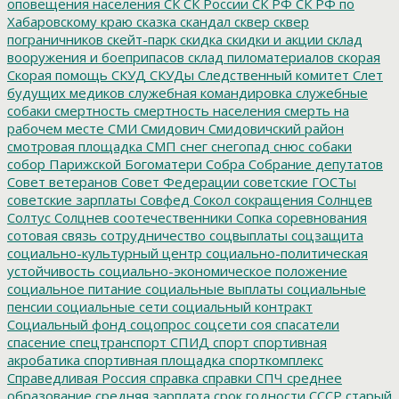
оповещения населения
СК
СК России
СК РФ
СК РФ по
Хабаровскому краю
сказка
скандал
сквер
сквер
пограничников
скейт-парк
скидка
скидки и акции
склад
вооружения и боеприпасов
склад пиломатериалов
скорая
Скорая помощь
СКУД
СКУДы
Следственный комитет
Слет
будущих медиков
служебная командировка
служебные
собаки
смертность
смертность населения
смерть на
рабочем месте
СМИ
Смидович
Смидовичский район
смотровая площадка
СМП
снег
снегопад
снюс
собаки
собор Парижской Богоматери
Собра
Собрание депутатов
Совет ветеранов
Совет Федерации
советские ГОСТы
советские зарплаты
Совфед
Сокол
сокращения
Солнцев
Солтус
Солцнев
соотечественники
Сопка
соревнования
сотовая связь
сотрудничество
соцвыплаты
соцзащита
социально-культурный центр
социально-политическая
устойчивость
социально-экономическое положение
социальное питание
социальные выплаты
социальные
пенсии
социальные сети
социальный контракт
Социальный фонд
соцопрос
соцсети
соя
спасатели
спасение
спецтранспорт
СПИД
спорт
спортивная
акробатика
спортивная площадка
спорткомплекс
Справедливая Россия
справка
справки
СПЧ
среднее
образование
средняя зарплата
срок годности
СССР
старый