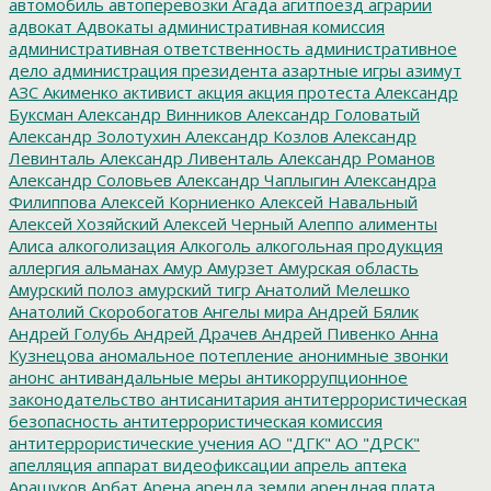
автомобиль
автоперевозки
Агада
агитпоезд
аграрии
адвокат
Адвокаты
административная комиссия
административная ответственность
административное
дело
администрация президента
азартные игры
азимут
АЗС
Акименко
активист
акция
акция протеста
Александр
Буксман
Александр Винников
Александр Головатый
Александр Золотухин
Александр Козлов
Александр
Левинталь
Александр Ливенталь
Александр Романов
Александр Соловьев
Александр Чаплыгин
Александра
Филиппова
Алексей Корниенко
Алексей Навальный
Алексей Хозяйский
Алексей Черный
Алеппо
алименты
Алиса
алкоголизация
Алкоголь
алкогольная продукция
аллергия
альманах
Амур
Амурзет
Амурская область
Амурский полоз
амурский тигр
Анатолий Мелешко
Анатолий Скоробогатов
Ангелы мира
Андрей Бялик
Андрей Голубь
Андрей Драчев
Андрей Пивенко
Анна
Кузнецова
аномальное потепление
анонимные звонки
анонс
антивандальные меры
антикоррупционное
законодательство
антисанитария
антитеррористическая
безопасность
антитеррористическая комиссия
антитеррористические учения
АО "ДГК"
АО "ДРСК"
апелляция
аппарат видеофиксации
апрель
аптека
Арашуков
Арбат
Арена
аренда земли
арендная плата