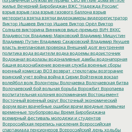
жилье
Вечерний Биробиджан
ВЖС "Надежда России"
взрыв
взрыв газа
взрыв газового баллона
взрыв
метеорита
взятка
взятки
видеокамеры
видеорегистратор
Виктор Ишавев
Виктор Ишаев
Виктор Орёл
Виктор
Солнцев
викторина
Винников
вице-премьер
ВИЧ
ВККС
Владивосток
Владимир Марковский
Владимир Мишустин
Владимир Путин
Владимир Сахаровский
Владимир Якушев
власть
внеплановая проверка
Внешний долг
внутренняя
политика
вода
водители
водка
водоемы
водоисточник
Водоканал
водолазы
водоналивные дамбы
водонапорная
башня
водоснабжение
военная служба
военные сборы
военный комиссар
ВОЗ
возврат_стеклотары
возгорание
воинский учет
война
война в Сирии
Войтенков
вокзал
волейбол
волк
Волонтеры
Волочаевка
Волочаевская битва
Волочаевский бой
вольная борьба
Ворожбит
Воропаева
воспитательная колония
воспоминания
Востокцемент
Восточный военный округ
Восточный экономический
форум
врач
врачебные ошибки
врачи
вредные привычки
временные трубопроводы
Время Биробиджана
всемирный фестиваль молодежи и студентов
Всероссийская перепись населения
Всероссийская
спартакиада пенсионеров
Всероссийский день ходьбы