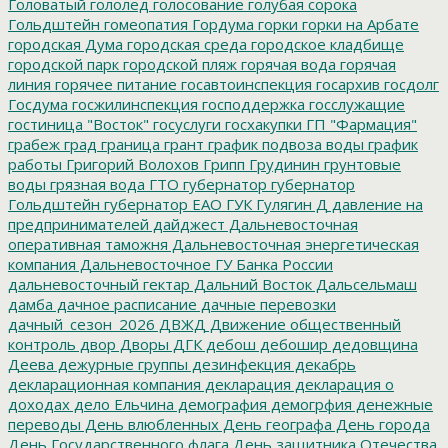
Головатый
гололед
голосование
голубая сорока
Гольдштейн
гомеопатия
Гордума
горки
горки на Арбате
городская Дума
городская среда
городское кладбище
городской парк
городской пляж
горячая вода
горячая
линия
горячее питание
госавтоинспекция
госархив
госдолг
Госдума
госжилинспекция
господдержка
госслужащие
гостиница "Восток"
госуслуги
госхакупки
ГП "Фармация"
грабеж
град
граница
грант
график подвоза воды
график
работы
Григорий Волохов
Грипп
Грудинин
грунтовые
воды
грязная вода
ГТО
губернатор
губернатор
Гольдштейн
губернатор ЕАО
ГУК
Гулягин
Д
давление на
предпринимателей
дайджест
Дальневосточная
оперативная таможня
Дальневосточная энергетическая
компания
Дальневосточное ГУ Банка России
дальневосточный гектар
Дальний Восток
Дальсельмаш
дамба
дачное расписание
дачные перевозки
дачный_сезон_2026
ДВЖД
Движение общественный
контроль
двор
Дворы
ДГК
дебош
дебошир
дедовщина
Деева
дежурные группы
дезинфекция
декабрь
декларационная компания
декларация
декларация о
доходах
дело Ельчина
демография
демогрфия
денежные
переводы
День влюбленных
День географа
День города
День Государственного флага
День защитника Отечества