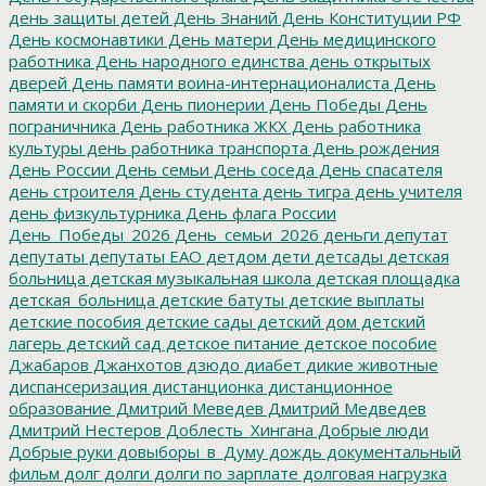
день защиты детей
День Знаний
День Конституции РФ
День космонавтики
День матери
День медицинского
работника
День народного единства
день открытых
дверей
День памяти воина-интернационалиста
День
памяти и скорби
День пионерии
День Победы
День
пограничника
День работника ЖКХ
День работника
культуры
день работника транспорта
День рождения
День России
День семьи
День соседа
День спасателя
день строителя
День студента
день тигра
день учителя
день физкультурника
День флага России
День_Победы_2026
День_семьи_2026
деньги
депутат
депутаты
депутаты ЕАО
детдом
дети
детсады
детская
больница
детская музыкальная школа
детская площадка
детская_больница
детские батуты
детские выплаты
детские пособия
детские сады
детский дом
детский
лагерь
детский сад
детское питание
детское пособие
Джабаров
Джанхотов
дзюдо
диабет
дикие животные
диспансеризация
дистанционка
дистанционное
образование
Дмитрий Меведев
Дмитрий Медведев
Дмитрий Нестеров
Доблесть_Хингана
Добрые люди
Добрые руки
довыборы_в_Думу
дождь
документальный
фильм
долг
долги
долги по зарплате
долговая нагрузка