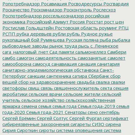
Ропотребнадзор
Росавиация
Росводресурсы
Росгвардия
Роскачество
Роскомнадзор
Росконтроль
Рослесхоз
Роспотребнадзор
россельхознадзор
российская
экономика
Российский Азимут
Россия
Росстат
рост цен
Ростислав Гольдштейн
Ростовская область
роуминг
РПЦ
РСПП
рубка деревьев
рубли
рубль
Рудное
ружье
рукопашный бой
Румянцева
Русская поляна
рыба
рыбалка
рыбоводные заводы
рынок труда
рысь
с. Ленинское
сага_налоговый_гнет
Сад памяти
сальмонеллез
Самбери
самбо
самогон
самодеятельность
самозанятые
самолет
самооборона
самосуд
санавиация
санация
санитария
санитарно-эпидемиологическая обстанвока
Санкт-
Петербург
санкции
сантехника
сатира
Сбербанк
сбор
вещей
сбор на здравоохранение
свадьба
свалка
свалки
светофоры
свищ
связь
священнослужитель
секта
секция
акробатики
сельские врачи
сельские жители
сельский
учитель
сельское хозяйство
сельскохозяйственная
ярмарка
семена
семья
семья года
Семья года-2019
семья
года-2020
Семья года-2021
Сенаторы
сено
сентябрь
Сергей Ерёмин
Сергей Солтус
Сергей Фургал
сертификат
сибиреязвенные захоронения
сигареты
СИЗО
сирена
Сирия
Сироткин
сироты
система оповещения
система