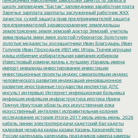
школу
заповедник "Бастак"
заповедники
заработная плата
Заречье
зарплата
зарплаты
заслуженный работник ЖКХ
зачистка_судей
защита прав предпринимателей
защита
предпринимателей
здравоохранение
земледельцы
землетрясение
земля
земский доктор
Земский_учитель
зима пришла
змеи
змея
золотой губернатор
Золотухин
золотые медалисты
зоозащитники
Иван Благодырь
Иван
Голунов
Иван Проходцев
ИВЛ
ивс
Игорь Ткачев
игрушки
идиш
избиение
избирательная кампания
избирком
Известковый
измени жизнь к лучшему
Израиль
имена
импорт
инвалиды
инвестирование
инвестиции
инвестиционные проекты
индекс самоизоляции
индекс
человеческого развития
индексация
инновационное
развитие
иностранные государства
инспектор ДПС
инсульт
интервью
Интернет
инфекционная больница
инфекция
инфляция
инфраструктура
ипотека
Ирина
Пинчук
Иркутская область
иск
искусственная елка
искусственный_интеллект
исправительная колония
исследование
история
Итоги-2017
июль
июнь
июнь_2026
кабель линии электропередачи
кадетский бал
кадеты
кадровая чехарда
кадры
казаки
Казань
Казначейство
России
календарь
календарь праздников
камера
камеры