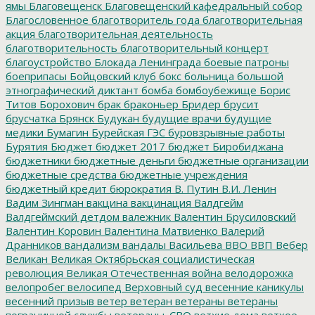
ямы
Благовещенск
Благовещенский кафедральный собор
Благословенное
благотворитель года
благотворительная
акция
благотворительная деятельность
благотворительность
благотворительный концерт
благоустройство
Блокада Ленинграда
боевые патроны
боеприпасы
Бойцовский клуб
бокс
больница
большой
этнографический диктант
бомба
бомбоубежище
Борис
Титов
Борохович
брак
браконьер
Бридер
брусит
брусчатка
Брянск
Будукан
будущие врачи
будущие
медики
Бумагин
Бурейская ГЭС
буровзрывные работы
Бурятия
Бюджет
бюджет 2017
бюджет Биробиджана
бюджетники
бюджетные деньги
бюджетные организации
бюджетные средства
бюджетные учреждения
бюджетный кредит
бюрократия
В. Путин
В.И. Ленин
Вадим Зингман
вакцина
вакцинация
Валдгейм
Валдгеймский детдом
валежник
Валентин Брусиловский
Валентин Коровин
Валентина Матвиенко
Валерий
Дранников
вандализм
вандалы
Васильева
ВВО
ВВП
Вебер
Великан
Великая Октябрьская социалистическая
революция
Великая Отечественная война
велодорожка
велопробег
велосипед
Верховный суд
весенние каникулы
весенний призыв
ветер
ветеран
ветераны
ветераны
пограничной службы
ветераны_СВО
ветхие дома
ветхое