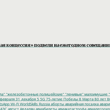
я концессия» подвели на ежегодном совещани
ла"
"железобетонные полицейские"
"ленивые" малоимущие
"
февраля
31 декабря
5
5G
75-летие Победы
8 Марта
80 лет
8
tsApp
Wi-Fi
WorldSkills Russia
аборты
аварийная посадка
авари
 АЭС
август
Авдалян
авиабилеты
авиакатастрофа
авиалесоохр