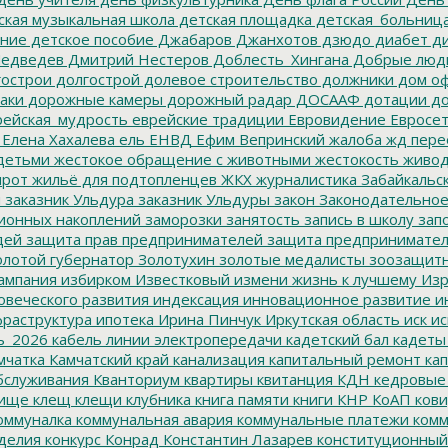
ская музыкальная школа
детская площадка
детская_больниц
ание
детское пособие
Джабаров
Джанхотов
дзюдо
диабет
ди
едведев
Дмитрий Нестеров
Доблесть_Хингана
Добрые люд
острои
долгострой
долевое строительство
должники
дом о
аки
дорожные камеры
дорожный радар
ДОСААФ
дотации
до
ейская_мудрость
еврейские традиции
Евровидение
Евросе
Елена Хахалева
ель
ЕНВД
Ефим Вепринский
жалоба
жд пере
детьми
жестокое обращение с животными
жестокость
живо
ирот
жильё для подтопленцев
ЖКХ
журналистика
Забайкальск
м
заказник Ульдура
заказник Ульдуры
закон
Законодательное
ионных накоплений
заморозки
занятость
запись в школу
запо
дей
защита прав предпринимателей
защита предпринимате
лотой губернатор
Золотухин
золотые медалисты
зоозащит
ампания
избирком
Известковый
измени жизнь к лучшему
Изр
овеческого развития
индексация
инновационное развитие
ин
раструктура
ипотека
Ирина Пинчук
Иркутская область
иск
ис
ь_2026
кабель линии электропередачи
кадетский бал
кадеты
мчатка
Камчатский край
канализация
капитальный ремонт
кап
бслуживания
Кванториум
квартиры
квитанция
КДН
кедровые
ище
клещ
клещи
клубника
книга памяти
книги
КНР
КоАП
кови
оммуналка
коммунальная авария
коммунальные платежи
комм
делия
конкурс
Конрад
Константин Лазарев
конституционный