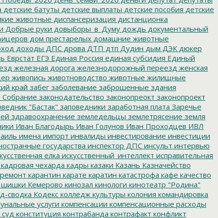
а
детские батуты
детские выплаты
детские пособия
детские
кие животные
диспансеризация
дистанционка
и
Добрые руки
довыборы_в_Думу
дождь
документальный
фицеров
дом престарелых
домашние животные
ход
доходы
ДПС
дрова
ДТП
дтп
Дудин
дым
ДЭК
дюкер
ть
Еврстат
ЕГЭ
Единая Россия
единая субсидия
Единый
езд
железная дорога
железнодорожный переезд
женская
дер
живопись
животноводство
животные
жилищные
ий край
забег
заболевание
заброшенные здания
 Собрание
законодательство
законопреокт
законопроект
ведник "Бастак"
заповедники
заработная плата
Заречье
лей
здравоохранение
земледельцы
землетрясение
земля
ники
Иван Благодырь
Иван Голунов
Иван Проходцев
ИВЛ
аиль
имена
импорт
инвалиды
инвестирование
инвестиции
остранные государства
инспектор ДПС
инсульт
интервью
кусственная елка
искусственный_интеллект
исправительная
кадровая чехарда
кадры
казаки
Казань
Казначейство
ремонт
карантин
карате
каратин
катастрофа
кафе
качество
 шишки
Кемерово
кинозал
кинологи
кинотеатр "Родина"
д-сводка
Кодекс
колледж культуры
колония
командировка
унальные услуги
компенсации
компенсационные расходы
 суд
конституция
контрабанда
контрафакт
конфликт