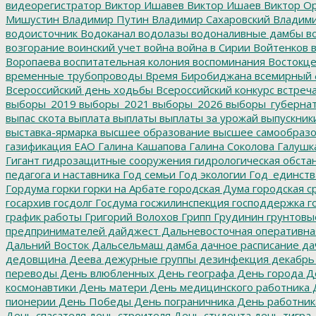
видеорегистратор
Виктор Ишавев
Виктор Ишаев
Виктор О
Мишустин
Владимир Путин
Владимир Сахаровский
Владими
водоисточник
Водоканал
водолазы
водоналивные дамбы
во
возгорание
воинский учет
война
война в Сирии
Войтенков
в
Воропаева
воспитательная колония
воспоминания
Востокц
временные трубопроводы
Время Биробиджана
всемирный 
Всероссийский день ходьбы
Всероссийский конкурс
встреч
выборы_2019
выборы_2021
выборы_2026
выборы_губерна
выпас скота
выплата
выплаты
выплаты за урожай
выпускник
выставка-ярмарка
высшее образование
высшее самообразо
газификация ЕАО
Галина Кашапова
Галина Соколова
Галушк
Гигант
гидрозащитные сооружения
гидрологическая обста
педагога и наставника
Год семьи
Год экологии
Год_единств
Гордума
горки
горки на Арбате
городская Дума
городская с
госархив
госдолг
Госдума
госжилинспекция
господдержка
г
график работы
Григорий Волохов
Грипп
Грудинин
грунтовы
предпринимателей
дайджест
Дальневосточная оперативна
Дальний Восток
Дальсельмаш
дамба
дачное расписание
да
дедовщина
Деева
дежурные группы
дезинфекция
декабрь
переводы
День влюбленных
День географа
День города
Де
космонавтики
День матери
День медицинского работника
Д
пионерии
День Победы
День пограничника
День работник
День спасателя
день строителя
День студента
день тигра