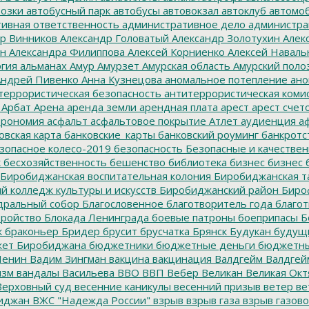
озки
автобусный парк
автобусы
автовокзал
автоклуб
автомо
ивная ответственность
административное дело
администра
р Винников
Александр Головатый
Александр Золотухин
Алек
ин
Александра Филиппова
Алексей Корниенко
Алексей Наваль
гия
альманах
Амур
Амурзет
Амурская область
Амурский поло
ндрей Пивенко
Анна Кузнецова
аномальное потепление
ано
террористическая безопасность
антитеррористическая коми
Арбат
Арена
аренда земли
арендная плата
арест
арест счет
трономия
асфальт
асфальтовое покрытие
Атлет
аудиенция
аф
овская карта
банковские_карты
банковский роуминг
банкротс
зопасное колесо-2019
безопасность
Безопасные и качестве
к
бесхозяйственность
бешенство
библиотека
бизнес
бизнес 
Биробиджанская воспитательная колония
Биробиджанская т
 колледж культуры и искусств
Биробиджанский район
Биро
дральный собор
Благословенное
благотворитель года
благот
тройство
Блокада Ленинграда
боевые патроны
боеприпасы
Б
к
браконьер
Бридер
брусит
брусчатка
Брянск
Будукан
будущи
ет Биробиджана
бюджетники
бюджетные деньги
бюджетны
Ленин
Вадим Зингман
вакцина
вакцинация
Валдгейм
Валдгей
изм
вандалы
Васильева
ВВО
ВВП
Вебер
Великан
Великая Окт
ерховный суд
весенние каникулы
весенний призыв
ветер
ве
иджан
ВЖС "Надежда России"
взрыв
взрыв газа
взрыв газово