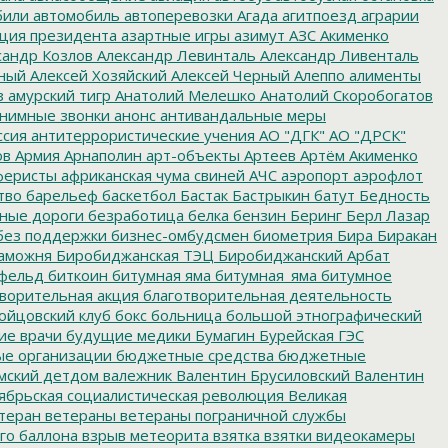
били
автомобиль
автоперевозки
Агада
агитпоезд
аграрии
ция президента
азартные игры
азимут
АЗС
Акименко
сандр Козлов
Александр Левинталь
Александр Ливенталь
ный
Алексей Хозяйский
Алексей Черный
Алеппо
алименты
з
амурский тигр
Анатолий Мелешко
Анатолий Скоробогатов
нимные звонки
анонс
антивандальные меры
ссия
антитеррористические учения
АО "ДГК"
АО "ДРСК"
ов
Армия
Арнаполин
арт-объекты
Артеев
Артём Акименко
еристы
африканская чума свиней
АЧС
аэропорт
аэрофлот
тво
барельеф
баскетбол
Бастак
Бастрыкин
батут
Бедность
нные дороги
безработица
белка
бензин
Беринг
Берл Лазар
без поддержки
бизнес-омбудсмен
биометрия
Бира
Биракан
аможня
Биробиджанская ТЭЦ
Биробиджанский Арбат
фельд
биткоин
битумная яма
битумная_яма
битумное
ворительная акция
благотворительная деятельность
ойцовский клуб
бокс
больница
большой этнографический
е врачи
будущие медики
Бумагин
Бурейская ГЭС
е организации
бюджетные средства
бюджетные
мский детдом
валежник
Валентин Брусиловский
Валентин
ябрьская социалистическая революция
Великая
теран
ветераны
ветераны пограничной службы
го баллона
взрыв метеорита
взятка
взятки
видеокамеры