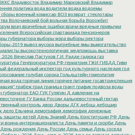
ВККС
Владивосток
Владимир Марковский
Владимир
енняя политика
вода
водители
водка
водоемы
 сборы
военный комиссар
ВОЗ
возврат_стеклотары
итва
Волочаевский бой
вольная борьба
Ворожбит
орум
врач
врачебные ошибки
врачи
вредные привычки
аселения
Всероссийская спартакиада пенсионеров
ры губернатора
выборы мэра
выборы ректора
боры-2019
вывоз мусора
выгребные ямы
вымогательство
циалисты
высокотехнологичная_медпомощь
выставка
_2026
Вячеслав Пастухов
Г.И. Радде
гадюка
газ
куратура
Генпрокуратура РФ
гериатрия
ГЖИ
ГИБДД
Гиви
ный федеральный инспектор
год культурного наследия
год
олосование
голубая сорока
Гольдштейн
гомеопатия
ячая вода
горячая линия
горячее питание
госавтоинспекция
мация"
грабеж
град
граница
грант
график подвоза воды
н
губернатор ЕАО
ГУК
Гулягин
Д
давление на
восточное ГУ Банка России
дальневосточный гектар
твенный контроль
двор
Дворы
ДГК
дебош
дебошир
х
дело Ельчина
демография
демогрфия
денежные
ь защиты детей
День Знаний
День Конституции РФ
День
и воина-интернационалиста
День памяти и скорби
День
День рождения
День России
День семьи
День соседа
_Победы_2026
День_семьи_2026
деньги
депутат
депутаты