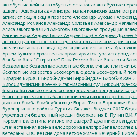
автобусные войны
автобусные остановки
автобусные перев
адвокат
Адвокаты
административная комиссия
администрат
активист
акция
акция протеста
Александр Буксман
Александ
Александр Романов
Александр Соловьев
Александр Чаплыг
Алиса
алкоголизация
Алкоголь
алкогольная продукция
аллер
Ангелы мира
Андрей Бялик
Андрей Голубь
Андрей Драчев
А
антикоррупционное законодательство
антисанитария
анти
апелляция
аппарат видеофиксации
апрель
аптека
Арашуков
Артём Куликов
Архангельск
архив
архитектура
астероид
ас
бал
банк
банк "Открытие"
Банк России
банки
банкноты
банк
бездомные
бездомные животные
безналичные платежи
Бе
бесплатные лекарства
Бессмертные дела
Бессмертный пол
Бирария
БирЗСТ
Биробидажан
Биробиджан
Биробиджан-2
Биробиджанский военный гарнизонный суд
Биробиджанский
болото
битумные ямы
Благовещенск
Благовещенский кафе
благотворительность
благотворительный концерт
благоус
диктант
бомба
бомбоубежище
Борис Титов
Борохович
бра
буровзрывные работы
Бурятия
Бюджет
бюджет 2017
бюдж
учреждения
бюджетный кредит
бюрократия
В. Путин
В.И. 
Коровин
Валентина Матвиенко
Валерий Дранников
вандал
Отечественная война
велодорожка
велопробег
велосипед
В
ветераны_СВО
ветхие дома
ветхое жилье
Вечерний Бироб