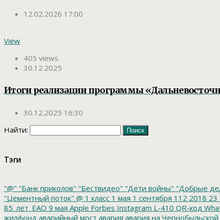
12.02.2026 17:00
View
405 views
30.12.2025
Итоги реализации программы «Дальневосточна
30.12.2025 16:30
Найти:
Тэги
"@"
"Банк приколов"
"Бествидео"
"Дети войны"
"Добрые де
"Цементный поток"
@
1 класс
1 мая
1 сентября
112
2018
23 
85_лет_ЕАО
9 мая
Apple
Forbes
Instagram
L-410
QR-код
Wha
жилфонд
аварийный мост
авария
авария на Чернобыльской