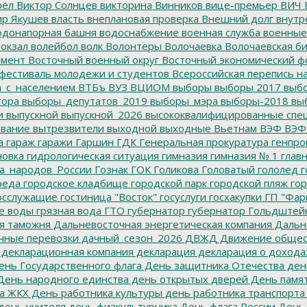
рёл
Виктор Солнцев
викторина
Винников
вице-премьер
ВИЧ
р Якушев
власть
внеплановая проверка
Внешний долг
внутр
донапорная башня
водоснабжение
военная служба
военные
окзал
волейбол
волк
Волонтеры
Волочаевка
Волочаевская б
емент
Восточный военный округ
Восточный экономический ф
фестиваль молодежи и студентов
Всероссийская перепись н
а_с_населением
ВТБъ
ВУЗ
ВЦИОМ
выборы
выборы 2017
выбо
тора
выборы_депутатов_2019
выборы_мэра
выборы-2018
вы
и
выпускной
выпускной_2026
высококвалифицированные спе
вание
вытрезвители
выходной
выходные
Вьетнам
ВЭФ
ВЭФ
а
гараж
гаражи
Гаршин
ГДК
Генеральная прокуратура
генпро
новка
гидрологическая ситуация
гимназия
гимназия № 1
глав
а_народов_России
Гознак
ГОК
Голикова
Головатый
гололед
г
реда
городское кладбище
городской парк
городской пляж
гор
осслужащие
гостиница "Восток"
госуслуги
госхакупки
ГП "Фар
е воды
грязная вода
ГТО
губернатор
губернатор Гольдштей
я таможня
Дальневосточная энергетическая компания
Дальне
чные перевозки
дачный_сезон_2026
ДВЖД
Движение общес
декларационная компания
декларация
декларация о дохода
нь Государственного флага
День защитника Отечества
ден
ень народного единства
день открытых дверей
День памят
а ЖКХ
День работника культуры
день работника транспорта
день учителя
день физкультурника
День флага России
День