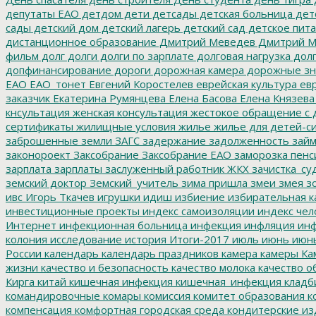
депутаты ЕАО
детдом
дети
детсады
детская больница
дет
сады
детский дом
детский лагерь
детский сад
детское пит
дистанционное образование
Дмитрий Меведев
Дмитрий М
фильм
долг
долги
долги по зарплате
долговая нагрузка
долг
допфинансирование
дороги
дорожная камера
дорожные зн
ЕАО
ЕАО_тонет
Евгений Коростелев
еврейская культура
евр
заказчик
Екатерина Румянцева
Елена Басова
Елена Князева
кнсультация
женская консультация
жестокое обращение с 
сертификаты
жилищные условия
жилье
жилье для детей-с
заброшенные земли
ЗАГС
задержание
задолженность
зай
законороект
Заксобрание
Заксобрание ЕАО
заморозка пенс
зарплата
зарплаты
заслуженный работник ЖКХ
зачистка_су
земский доктор
Земский_учитель
зима пришла
змеи
змея
зо
ивс
Игорь Ткачев
игрушки
идиш
избиение
избирательная к
инвестиционные проекты
индекс самоизоляции
индекс чел
Интернет
инфекционная больница
инфекция
инфляция
инф
колония
исследование
история
Итоги-2017
июль
июнь
июн
России
календарь
календарь праздников
камера
камеры
Ка
жизни
качество и безопасность
качество молока
качество о
Кирга
китай
кишечная инфекция
кишечная_инфекция
кладб
командировочные
комары
комиссия
комитет образования
к
компенсация
комфортная городская среда
кондитерские из