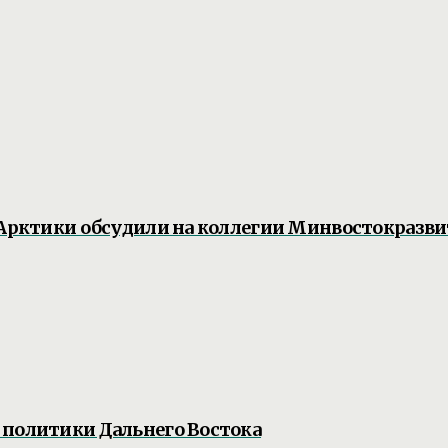
 Арктики обсудили на коллегии Минвостокразви
 политики Дальнего Востока