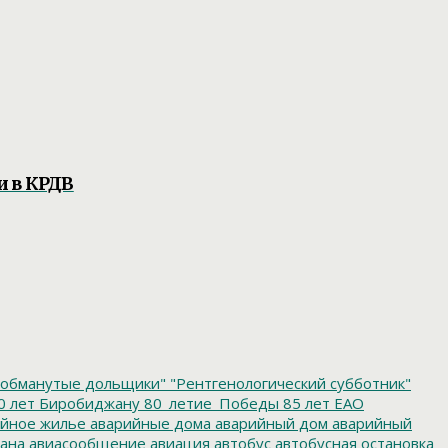
и в КРДВ
обманутые дольщики"
"Рентгенологический субботник"
0 лет Биробиджану
80_летие_Победы
85 лет ЕАО
йное жилье
аварийные дома
аварийный дом
аварийный
ана
авиасообщение
авиация
автобус
автобусная остановка