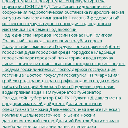
прокуратура
генпрокуратура
Генпрокуратура РФ
гериатрия
ГЖИ
ГИБДД
Гиви
Гигант
гидрозащитные
сооружения
гидрологическая обстановка
гидрологическая
ситуация
гимназия
гимназия № 1
главный федеральный
инспектор
год культурного наследия
год педагога и
наставника
Год семьи
Год экологии
Год_единства_народов_России
Гознак
ГОК
Голикова
Головатый
гололед
голосование
голубая сорока
Гольдштейн
гомеопатия
Гордума
горки
горки на Арбате
городская Дума
городская среда
городское кладбище
городской парк
городской пляж
горячая вода
горячая
линия
горячее питание
госавтоинспекция
госархив
госдолг
Госдума
госжилинспекция
господдержка
госслужащие
гостиница "Восток"
госуслуги
госхакупки
ГП "Фармация"
грабеж
град
граница
грант
график подвоза воды
график
работы
Григорий Волохов
Грипп
Грудинин
грунтовые
воды
грязная вода
ГТО
губернатор
губернатор
Гольдштейн
губернатор ЕАО
ГУК
Гулягин
Д
давление на
предпринимателей
дайджест
Дальневосточная
оперативная таможня
Дальневосточная энергетическая
компания
Дальневосточное ГУ Банка России
дальневосточный гектар
Дальний Восток
Дальсельмаш
дамба
дачное расписание
дачные перевозки