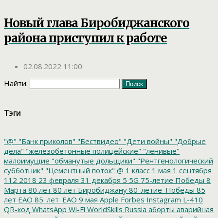
Новый глава Биробиджанского
района приступил к работе
02.08.2022 11:00
Найти:
Тэги
"@"
"Банк приколов"
"Бествидео"
"Дети войны"
"Добрые
дела"
"железобетонные полицейские"
"ленивые"
малоимущие
"обманутые дольщики"
"Рентгенологический
субботник"
"Цементный поток"
@
1 класс
1 мая
1 сентября
112
2018
23 февраля
31 декабря
5
5G
75-летие Победы
8
Марта
80 лет
80 лет Биробиджану
80_летие_Победы
85
лет ЕАО
85_лет_ЕАО
9 мая
Apple
Forbes
Instagram
L-410
QR-код
WhatsApp
Wi-Fi
WorldSkills Russia
аборты
аварийная