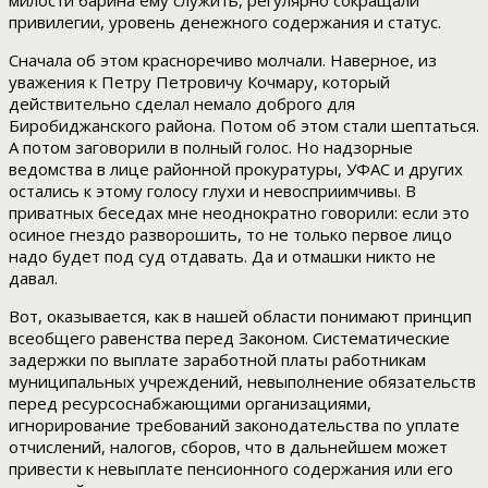
милости барина ему служить, регулярно сокращали
привилегии, уровень денежного содержания и статус.
Сначала об этом красноречиво молчали. Наверное, из
уважения к Петру Петровичу Кочмару, который
действительно сделал немало доброго для
Биробиджанского района. Потом об этом стали шептаться.
А потом заговорили в полный голос. Но надзорные
ведомства в лице районной прокуратуры, УФАС и других
остались к этому голосу глухи и невосприимчивы. В
приватных беседах мне неоднократно говорили: если это
осиное гнездо разворошить, то не только первое лицо
надо будет под суд отдавать. Да и отмашки никто не
давал.
Вот, оказывается, как в нашей области понимают принцип
всеобщего равенства перед Законом. Систематические
задержки по выплате заработной платы работникам
муниципальных учреждений, невыполнение обязательств
перед ресурсоснабжающими организациями,
игнорирование требований законодательства по уплате
отчислений, налогов, сборов, что в дальнейшем может
привести к невыплате пенсионного содержания или его