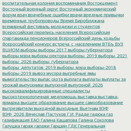
воспитательная колония
воспоминания
Востокцемент
Восточный военный округ
Восточный экономический
форум
врач
врачебные ошибки
врачи
вредные привычки
временные трубопроводы
Время Биробиджана
всемирный фестиваль молодежи и студентов
Всероссийская перепись населения
Всероссийская
спартакиада пенсионеров
Всероссийский день ходьбы
Всероссийский конкурс
встреча_с_населением
ВТБъ
ВУЗ
ВЦИОМ
выборы
выборы 2017
выборы губернатора
выборы мэра
выборы ректора
выборы_2019
выборы_2021
выборы_2026
выборы_губернатора
выборы_депутатов_2019
выборы_мэра
выборы-2018
выборы-2019
вывоз мусора
выгребные ямы
вымогательство
выпас скота
выплата
выплаты
выплаты за
урожай
выпускники
выпускной
выпускной_2026
высококвалифицированные специалисты
высокотехнологичная_медпомощь
выставка
выставка-
ярмарка
высшее образование
высшее самообразование
вытрезвители
выходной
выходные
Вьетнам
ВЭФ
ВЭФ_2026
Вячеслав Пастухов
Г.И. Радде
гадюка
газ
газификация ЕАО
Галина Кашапова
Галина Соколова
Галушка
гараж
гаражи
Гаршин
ГДК
Генеральная