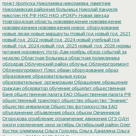
пункт пропуска
Николаевка
николаевка_памятник
Николаевская районная больница
Николай Канделя
никотин
НК РФ
НКО
НКО «РОКР»
Новая звезда
Новгородская область
нововвведение
нововведение
нововведениея
нововведения
новое_оборудование
новые люди
новые маршруты
Новый год
новый год_2021
новый год_2022
новый год_2024
новый учебный год
новый_год_2024
новый_год_2025
новый_год_2026
нормы
питания
норовирус
Нотр-Дам
ноябрь
обзор событий за
неделю
Областная больница
областная поликлиника
облздрав
Облученский район
облучье
Облэнергоремонт
Облэнергоремонт Плюс
обман
оборудование
образ
образование
образовательные курсы
образовательные_организации
Обращение
обращения
граждан
обсерватор
обучение
общепит
общественная
баня
общественная палата ЕАО
Общественная палата РФ
общественный транспорт
общество
общество "Знание"
общество инвалидов
Общество фотоискусства ЕАО
объединение
объявления
обыск
обыски
Овчинников
Огородова
ограбление
ограничение движения
ОГЭ
ОДН
ожоги
озеленение
окно
октябрь
Октябрьский район
Олег
Костюк
олимпиада
Ольга Голодец
Ольга Данилина
Ольга