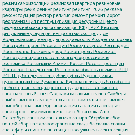
режим самоизоляции
резиновая квартира
резиновые
квартиры
рейд
рейинг
рейтинг
рейтинг_2026
реклама
реконструкция
ректор
религия
ремонт
ремонт дорог
реорганизация
реструктуризация
ресурсный центр
ресурсоснабжающая организация
РЖД
РИА Рейтинг
ритуальные услуги
рйтинг
рогатый скот
роддом
Родительский день
роды
рождаемость
Рождество
розыск
Ропотребнадзор
Росавиация
Росводресурсы
Росгвардия
Роскачество
Роскомнадзор
Росконтроль
Рослесхоз
Роспотребнадзор
россельхознадзор
российская
экономика
Российский Азимут
Россия
Росстат
рост цен
Ростислав Гольдштейн
Ростовская область
роуминг
РПЦ
РСПП
рубка деревьев
рубли
рубль
Рудное
ружье
рукопашный бой
Румянцева
Русская поляна
рыба
рыбалка
рыбоводные заводы
рынок труда
рысь
с. Ленинское
сага_налоговый_гнет
Сад памяти
сальмонеллез
Самбери
самбо
самогон
самодеятельность
самозанятые
самолет
самооборона
самосуд
санавиация
санация
санитария
санитарно-эпидемиологическая обстанвока
Санкт-
Петербург
санкции
сантехника
сатира
Сбербанк
сбор
вещей
сбор на здравоохранение
свадьба
свалка
свалки
светофоры
свищ
связь
священнослужитель
секта
секция