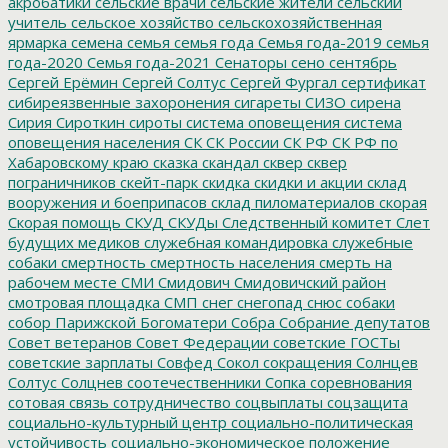
акробатики
сельские врачи
сельские жители
сельский
учитель
сельское хозяйство
сельскохозяйственная
ярмарка
семена
семья
семья года
Семья года-2019
семья
года-2020
Семья года-2021
Сенаторы
сено
сентябрь
Сергей Ерёмин
Сергей Солтус
Сергей Фургал
сертификат
сибиреязвенные захоронения
сигареты
СИЗО
сирена
Сирия
Сироткин
сироты
система оповещения
система
оповещения населения
СК
СК России
СК РФ
СК РФ по
Хабаровскому краю
сказка
скандал
сквер
сквер
пограничников
скейт-парк
скидка
скидки и акции
склад
вооружения и боеприпасов
склад пиломатериалов
скорая
Скорая помощь
СКУД
СКУДы
Следственный комитет
Слет
будущих медиков
служебная командировка
служебные
собаки
смертность
смертность населения
смерть на
рабочем месте
СМИ
Смидович
Смидовичский район
смотровая площадка
СМП
снег
снегопад
снюс
собаки
собор Парижской Богоматери
Собра
Собрание депутатов
Совет ветеранов
Совет Федерации
советские ГОСТы
советские зарплаты
Совфед
Сокол
сокращения
Солнцев
Солтус
Солцнев
соотечественники
Сопка
соревнования
сотовая связь
сотрудничество
соцвыплаты
соцзащита
социально-культурный центр
социально-политическая
устойчивость
социально-экономическое положение