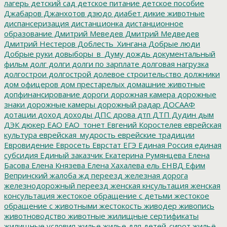
лагерь
детский сад
детское питание
детское пособие
Джабаров
Джанхотов
дзюдо
диабет
дикие животные
диспансеризация
дистанционка
дистанционное
образование
Дмитрий Меведев
Дмитрий Медведев
Дмитрий Нестеров
Доблесть_Хингана
Добрые люди
Добрые руки
довыборы_в_Думу
дождь
документальный
фильм
долг
долги
долги по зарплате
долговая нагрузка
долгострои
долгострой
долевое строительство
должники
дом офицеров
дом престарелых
домашние животные
допфинансирование
дороги
дорожная камера
дорожные
знаки
дорожные камеры
дорожный радар
ДОСААФ
дотации
доход
доходы
ДПС
дрова
дтп
ДТП
Дудин
дым
ДЭК
дюкер
ЕАО
ЕАО_тонет
Евгений Коростелев
еврейская
культура
еврейская_мудрость
еврейские традиции
Евровидение
Евросеть
Еврстат
ЕГЭ
Единая Россия
единая
субсидия
Единый заказчик
Екатерина Румянцева
Елена
Басова
Елена Князева
Елена Хахалева
ель
ЕНВД
Ефим
Вепринский
жалоба
жд переезд
железная дорога
железнодорожный переезд
женская кнсультация
женская
консультация
жестокое обращение с детьми
жестокое
обращение с животными
жестокость
живодер
живопись
животноводство
животные
жилищные сертификаты
жилищные условия
жилье
жилье для детей-сирот
жильё