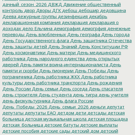
дачный_сезон_2026
ДВЖД
Движение общественный
контроль
двор
Дворы
ДГК
дебош
дебошир
дедовщина
Деева
дежурные группы
дезинфекция
декабрь
декларационная компания
декларация
декларация о
доходах
дело Ельчина
демография
демогрфия
денежные
переводы
День влюбленных
День географа
День города
День Государственного флага
День защитника Отечества
день защиты детей
День Знаний
День Конституции РФ
День космонавтики
День матери
День медицинского
работника
День народного единства
день открытых
дверей
День памяти воина-интернационалиста
День
памяти и скорби
День пионерии
День Победы
День
пограничника
День работника ЖКХ
День работника
культуры
день работника транспорта
День рождения
День России
День семьи
День соседа
День спасателя
день строителя
День студента
день тигра
день учителя
день физкультурника
День флага России
День_Победы_2026
День_семьи_2026
деньги
депутат
депутаты
депутаты ЕАО
детдом
дети
детсады
детская
больница
детская музыкальная школа
детская площадка
детская_больница
детские батуты
детские выплаты
детские пособия
детские сады
детский дом
детский