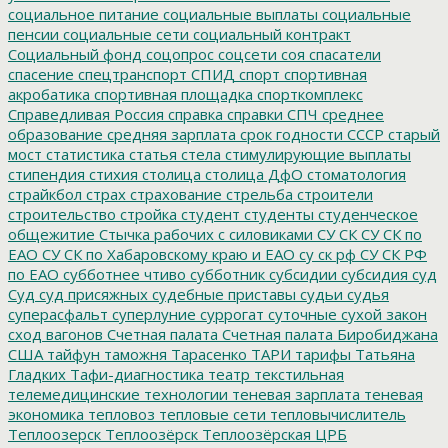
социальное питание
социальные выплаты
социальные
пенсии
социальные сети
социальный контракт
Социальный фонд
соцопрос
соцсети
соя
спасатели
спасение
спецтранспорт
СПИД
спорт
спортивная
акробатика
спортивная площадка
спорткомплекс
Справедливая Россия
справка
справки
СПЧ
среднее
образование
средняя зарплата
срок годности
СССР
старый
мост
статистика
статья
стела
стимулирующие выплаты
стипендия
стихия
столица
столица ДфО
стоматология
страйкбол
страх
страхование
стрельба
строители
строительство
стройка
студент
студенты
студенческое
общежитие
Стычка рабочих с силовиками
СУ СК
СУ СК по
ЕАО
СУ СК по Хабаровскому краю и ЕАО
су ск рф
СУ СК РФ
по ЕАО
субботнее чтиво
субботник
субсидии
субсидия
суд
Суд
суд присяжных
судебные приставы
судьи
судья
суперасфальт
суперлуние
суррогат
суточные
сухой закон
сход вагонов
Счетная палата
Счетная палата Биробиджана
США
тайфун
таможня
Тарасенко
ТАРИ
тарифы
Татьяна
Гладких
Тафи-диагностика
театр
текстильная
телемедицинские технологии
теневая зарплата
теневая
экономика
тепловоз
тепловые сети
тепловычислитель
Теплоозерск
Теплоозёрск
Теплоозёрская ЦРБ