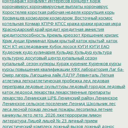
контрафакт
конфликт интересов
концерт
Корж
коронавирус
коронавирусные выплаты
коронаврус
Коростелев
короткая рабочая неделя
коррупция
корь
Косвинцев
космодром
космодром_Восточный
космос
котельная
Кочмар
КПРФ
КПСС
кража
кражи
красная икра
Краснодарский край
кредит
кредитная амнистия
кредитоспособность
Кремль
креозот
Крещение
кризис
Крик души
Криминал
Крым
крытый каток
крытый_каток
КСН
КТ-исследование
Кубок лосося
КУГИ
КУГИ ЕАО
Кудесник
кудо
кулинария
Кульдкр
Кульдур
культура
культурно досуговый центр
купальный сезон
купальный_сезон
купюры
Кураж
курение
Куренков
курсы
курсы повышения квалификации
КФХ
лаборатория
Лаг ба-
Омер
лагерь
Лагошина
лайк
ЛДПР
Левинталь
Легкая
атлетика
легкоатлетическая пробежка
лед
ледовая
переправа
ледовые скульптуры
ледовый городок
ледовый
каток
ледоход
лекарства
лекарственные препараты
лекарство
Ленинская ЦРБ
Ленинский район
Ленинское
Ленинское сельское поселение
Леонид Школьник
лес
леса
лесной пожар
лесные пожары
лесопилка
летние
каникулы
лето
лето_2026
лжетерроризм
лимон
литература
Лицей
лицей № 23
личный прием
логистический комплеск
ложный вызов
ложный донос