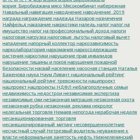
мэрия_Биробиджана
мясо
Мясокомбинат
набережная
Навальный
навигация
наводнение
наводнение_2019
награда
награждение
надежда
Назаров
назначения
Найфельд
наказание
накркотики
наледь
налог
налог на
имущество
налог на профессиональный доход
налоги
налоговая нагрузка
налоговые_льготы
налоговый вычет
нападение
напорный коллектор
наркозависимость
нарколаборатория
наркомания
наркосодержащие
растения
наркотики
нарушение прав инвалидов
нарушение тишины и покоя
нарушения пожарной
безопасности
насвай
население
насосная станция
Наталья
Баженова
наука
Наум Ливант
национальный рейтинг
национальный рейтинг тревожности
наципроект
нацпроект
нацпроекты
НДФЛ
неблагополучные семьи
недвижимость
недострои
независимая экспертиза
независимые сми
незаконная миграция
незаконная охота
незаконная рубка
незаконная_реклама
некролог
нелегальная торговля
Немаев
непогода
нерабочая неделя
несанкционированная_торговля
несанкционированный_митинг
несовершеннолетние
несчастный случай
Нетрезвый водитель
неуважение к
власти
неформальная занятость
нефть
Нижнеленинский