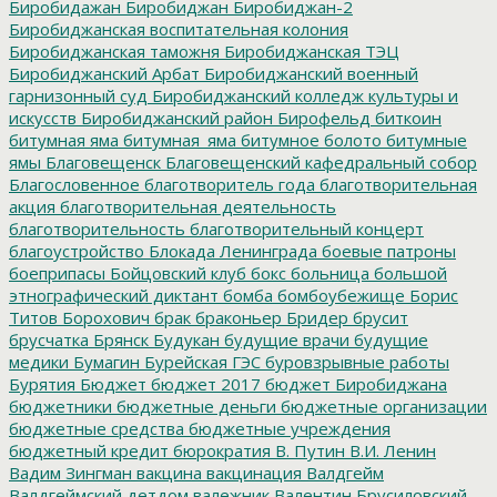
Биробидажан
Биробиджан
Биробиджан-2
Биробиджанская воспитательная колония
Биробиджанская таможня
Биробиджанская ТЭЦ
Биробиджанский Арбат
Биробиджанский военный
гарнизонный суд
Биробиджанский колледж культуры и
искусств
Биробиджанский район
Бирофельд
биткоин
битумная яма
битумная_яма
битумное болото
битумные
ямы
Благовещенск
Благовещенский кафедральный собор
Благословенное
благотворитель года
благотворительная
акция
благотворительная деятельность
благотворительность
благотворительный концерт
благоустройство
Блокада Ленинграда
боевые патроны
боеприпасы
Бойцовский клуб
бокс
больница
большой
этнографический диктант
бомба
бомбоубежище
Борис
Титов
Борохович
брак
браконьер
Бридер
брусит
брусчатка
Брянск
Будукан
будущие врачи
будущие
медики
Бумагин
Бурейская ГЭС
буровзрывные работы
Бурятия
Бюджет
бюджет 2017
бюджет Биробиджана
бюджетники
бюджетные деньги
бюджетные организации
бюджетные средства
бюджетные учреждения
бюджетный кредит
бюрократия
В. Путин
В.И. Ленин
Вадим Зингман
вакцина
вакцинация
Валдгейм
Валдгеймский детдом
валежник
Валентин Брусиловский