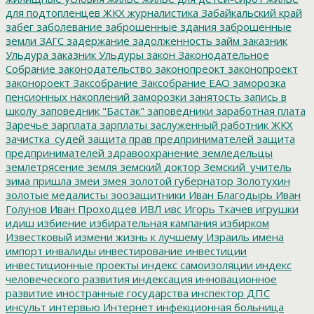
для подтопленцев
ЖКХ
журналистика
Забайкальский край
забег
заболевание
заброшенные здания
заброшенные
земли
ЗАГС
задержание
задолженность
займ
заказник
Ульдура
заказник Ульдуры
закон
Законодательное
Собрание
законодательство
законопреокт
законопроект
законороект
Заксобрание
Заксобрание ЕАО
заморозка
пенсионных накоплений
заморозки
занятость
запись в
школу
заповедник "Бастак"
заповедники
заработная плата
Заречье
зарплата
зарплаты
заслуженный работник ЖКХ
зачистка_судей
защита прав предпринимателей
защита
предпринимателей
здравоохранение
земледельцы
землетрясение
земля
земский доктор
Земский_учитель
зима пришла
змеи
змея
золотой губернатор
Золотухин
золотые медалисты
зоозащитники
Иван Благодырь
Иван
Голунов
Иван Проходцев
ИВЛ
ивс
Игорь Ткачев
игрушки
идиш
избиение
избирательная кампания
избирком
Известковый
измени жизнь к лучшему
Израиль
имена
импорт
инвалиды
инвестирование
инвестиции
инвестиционные проекты
индекс самоизоляции
индекс
человеческого развития
индексация
инновационное
развитие
иностранные государства
инспектор ДПС
инсульт
интервью
Интернет
инфекционная больница