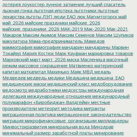
лотерея
лоукостер
лунное затмение
лучший спасатель
лыжная гонка
льготная ипотека
льготники
льготные
лекарства
льготы
ЛЭП
люди ЕАО
люк
Магнитогорск
май
май_2026
майские праздники
майские_2026
майские_праздники_2026
МАК-2019
Мак-2020
Мак-2021
Макаров
Максим Акимов
Максим Семенов
Максим Шупиков
макулатура
Мама-предприниматель
Мамедов
маммография
мамография
мандарин
мандарины
Марвин
Токайер
Мария Костюк
Марк Кауфман
маркировка товаров
Марковский
март
март_2026
маска
Масленица
масочный
режим
массовое сокращение
Матвиенко
материнский
капитал
маткапитал
Махинько
Маяк
МВД
медаль
Медведев
медведь
медики
Медицина
медицина_ЕАО
медицинские маски
медицинский класс
медоборудование
медосмотр
медработники
медсестры
международная
делегация
международные отношения
международный
полумарафон «Биробиджан-Валдгейм»
местные
производители
метеорит
методика
мигранты
миграционная политика
миграционное законодательство
миграция
микрофинансовые_организации
миллиардеры
Минвостокразвития
минеральная вода
Минздрав
минимальный размер заработной платы
минирование