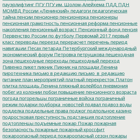
пауэрлифтинг
ПГУ
ПГУ им. Шолом-Алейхема
ПДД
ПДН
МОМВД России «Ленинский»
педагоги
педагогическая
тайна
пенсии
пенсионер
пенсионерка
пенсионеры
пенсионная грамотность
пенсионная реформа
пенсионные
накопления
пенсионный возраст
Пенсионный фонд
пенсия
Первенство России по футболу
Первомай 2017
первый
класс
переводы
переезд
перерасчет
перечень
период
навигации
Песах
петарда
Петербургский международный
экономический форум
Петровка
петрушкова
пешеходная
зона
пешеходные переходы
пешеходный переход
Пивенко
пикет
пикник
Пикник на площади Ленина
пиротехника
письмо в редакцию
письмо_в_редакцию
питание
план мероприятий
платный перекресток
Платон
плитка
площадь Ленина
пляжный волейбол
пневмония
побег из колонии
побои
повышение пенсионного возраста
погода
погорельцы
пограничные войска
пограничный
режим
подарки
подборка_новостей
подвал
подвоз воды
подделка
поддельные права
поджог
подпольное казино
подростковая преступность
подстанция
подтопление
подтопленцы
подъемные
пожар
Пожар
пожарная
безопасность
пожарные
пожарный кроссфит
пожароопасный период
пожароопасный сезон
пожары