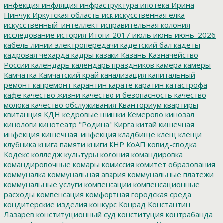
инфекция
инфляция
инфраструктура
ипотека
Ирина
Пинчук
Иркутская область
иск
искусственная елка
искусственный_интеллект
исправительная колония
исследование
история
Итоги-2017
июль
июнь
июнь_2026
кабель линии электропередачи
кадетский бал
кадеты
кадровая чехарда
кадры
казаки
Казань
Казначейство
России
календарь
календарь праздников
камера
камеры
Камчатка
Камчатский край
канализация
капитальный
ремонт
капремонт
карантин
карате
каратин
катастрофа
кафе
качество жизни
качество и безопасность
качество
молока
качество обслуживания
Кванториум
квартиры
квитанция
КДН
кедровые шишки
Кемерово
кинозал
кинологи
кинотеатр "Родина"
Кирга
китай
кишечная
инфекция
кишечная_инфекция
кладбище
клещ
клещи
клубника
книга памяти
книги
КНР
КоАП
ковид-сводка
Кодекс
колледж культуры
колония
командировка
командировочные
комары
комиссия
комитет образования
коммуналка
коммунальная авария
коммунальные платежи
коммунальные услуги
компенсации
компенсационные
расходы
компенсация
комфортная городская среда
кондитерские изделия
конкурс
Конрад
Константин
Лазарев
конституционный суд
конституция
контрабанда