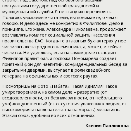
постулатами государственной гражданской и
муниципальной службы. Я не стану их перечислять.
Полагаю, уважаемые читатели, вы понимаете, о чем я
говорю. И дело здесь не конкретно в Филиппове. Дело в
принципе. Его жена, Александра Николаевна, продолжает
возглавлять комитет социальной защиты населения
правительства ЕАО. Когда-то в главных бухгалтерах у нее
числилась жена родного племянника, а, может, и сейчас
числится. Не удивлюсь, если на самом деле господин
Филиппов правит бал, а госпожа Пономарева создает
приятный фон для чаепитий, конфиденциальных бесед за
закрытыми дверями, выступает в роли свадебного
генерала на официальных и светских раутах.
Посмотришь на фото «Набата». Такая идиллия! Такое
умиротворение! А на самом деле – развратно (от
вседозволенности, от безнаказанности, от небольшого
ума)-кощунственный (от отсутствия уважения к людям, от
высокомерия и наплевательства на мораль) мезальянс.
Этакий союз, удобный во всех отношениях.
Ксения Павлюкова