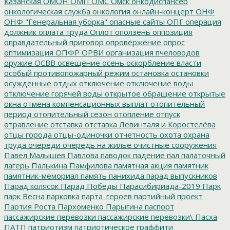
Казанская
ОМОН
ОМП
ОМС
Омск
онкодиспансер
онкологическая служба
онкология
онлайн-концерт
ОНФ
ОНФ "Генеральная уборка"
опасные сайты
ОПГ
операция
должник
оплата труда
Оплот
оползень
оппозиция
оправдательный приговор
опровержение
опрос
оптимизация
ОПФР
ОРВИ
организация пчеловодов
оружие
ОСВВ
освещение
осень
оскорбление власти
особый противопожарный режим
остановка
остановки
осужденные
отдых
отключение
отключение воды
отключение горячей воды
открытое обращение
открытые
окна
отмена компенсационных выплат
отопительный
период
отопительный сезон
отопление
отпуск
отравление
отставка
отставка Левинталя и Коростелёва
отцы города
отцы-одиночки
отчетность
охота
охрана
труда
очереди
очередь на жилье
очистные сооружения
Павел Малышев
Павлова
паводок
падение
пал
палаточный
лагерь
Палькина
Памфилова
памятная акция
памятник
памятник-мемориал
память
панихида
парад выпускников
Парад колясок
Парад Победы
Парасибириада-2019
Парк
парк Весна
парковка
парта_героев
партийный проект
Партия Роста
Пархоменко
Парыгина
паспорт
пассажирские перевозки
пассажирские перевозки\
Пасха
ПАТП
патриотизм
патриотическое граффити