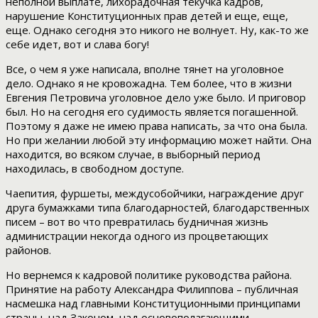
неполной выплате, лихорадочная текучка кадров,
нарушение Конституционных прав детей и еще, еще,
еще. Однако сегодня это никого не волнует. Ну, как-то же
себе идет, вот и слава богу!
Все, о чем я уже написала, вполне тянет на уголовное
дело. Однако я не кровожадна. Тем более, что в жизни
Евгения Петровича уголовное дело уже было. И приговор
был. Но на сегодня его судимость является погашенной.
Поэтому я даже не имею права написать, за что она была.
Но при желании любой эту информацию может найти. Она
находится, во всяком случае, в выборный период
находилась, в свободном доступе.
Чаепития, фуршеты, междусобойчики, награждение друг
друга бумажками типа благодарностей, благодарственных
писем – вот во что превратилась будничная жизнь
администрации некогда одного из процветающих
районов.
Но вернемся к кадровой политике руководства района.
Принятие на работу Александра Филиппова – публичная
насмешка над главными Конституционными принципами
страны, над Законом, над основополагающими