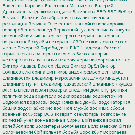
Валентин Коровин
Валентина Матвиенко
Валерий
Дранников
вандализм
вандалы
Васильева
ВВО
ВВП
Вебер
Великан
Великая Октябрьская социалистическая
революция
Великая Отечественная война
велодорожка
велопробег
велосипед
Верховный суд
весенние каникулы
весенний призыв
ветер
ветеран
ветераны
ветераны
пограничной службы
ветераны_СВО
ветхие дома
ветхое
жилье
Вечерний Биробиджан
ВЖС "Надежда России"
взрыв
взрыв газа
взрыв газового баллона
взрыв
метеорита
взятка
взятки
видеокамеры
видеорегистратор
Виктор Ишавев
Виктор Ишаев
Виктор Орёл
Виктор
Солнцев
викторина
Винников
вице-премьер
ВИЧ
ВККС
Владивосток
Владимир Марковский
Владимир Мишустин
Владимир Путин
Владимир Сахаровский
Владимир Якушев
власть
внеплановая проверка
Внешний долг
внутренняя
политика
вода
водители
водка
водоемы
водоисточник
Водоканал
водолазы
водоналивные дамбы
водонапорная
башня
водоснабжение
военная служба
военные сборы
военный комиссар
ВОЗ
возврат_стеклотары
возгорание
воинский учет
война
война в Сирии
Войтенков
вокзал
волейбол
волк
Волонтеры
Волочаевка
Волочаевская битва
Волочаевский бой
вольная борьба
Ворожбит
Воропаева