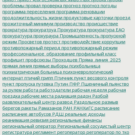
проблемы
провал
проверка
прогноз
прогноз погоды
программа переселения
программа реновации
продолжительность жизни
продуктовые карточки
проезд
прожиточный минимум
производство
происшествие
прократура
прокуратруа
Прокуратура
прокуратура ЕАО
прокуратуура
прокураура
Промышленность
пропускной
режим
Просветов
протест
противодействие коррупции
противопожарный период
противопожарный режим
профессиональное_образование
профильный класс
профицит
профсоюзы
Проходцев
Пряма_линия_2025
прямая линия
прямые выборы
психбольница
психиатрическая больница
психоневрологический
интернат
птичий грипп
Птичник
пункт весового контроля
пункт пропуска
путевка
Путин
ПФР
Пшеничный
пьянство
за рулем
работа
работодатели
рабочая неделя
рабочая
поездка
рабочие места
радиация
радон
Разбой
развлекательный центр
развод
Раздольное
размыв
берегов
ракеты
Рамазанов
РАН
РАНХиГС
расписание
расписание автобусов
РДШ
реальные доходы
реанимация
ревизия
региональные финансы
региональный оператор
Региональный сосудистый центр
регистратура
регламент
регоператор
регоператор по тко