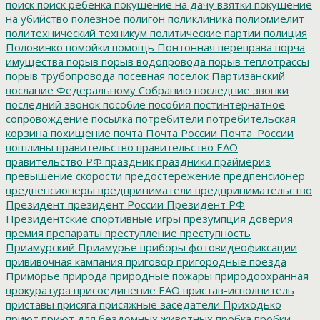
поиск
поиск ребенка
покушение на дачу взятки
покушение
на убийство
полезное
полигон
поликлиника
полиомиелит
политехнический техникум
политические партии
полиция
Половинко
помойки
помощь
Понтонная переправа
порча
имущества
порыв
порыв водопровода
порыв теплотрассы
порыв трубопровода
посевная
поселок Партизанский
послание Федеральному Собранию
последние звонки
последний звонок
пособие
пособия
постинтернатное
сопровождение
посылка
потребители
потребительская
корзина
похищение
почта
Почта России
Почта_России
пошлины
правительство
правительство ЕАО
правительство РФ
праздник
праздники
праймериз
превышение скорости
предостережение
предпенсионер
предпенсионеры
предприниматели
предпринимательство
Президент
президент России
Президент РФ
Президентские спортивные игры
презумпция доверия
премия
препараты
преступление
преступность
Приамурский
Приамурье
приборы фотовидеофиксации
прививочная кампания
приговор
пригородные поезда
Приморье
природа
природные пожары
природоохранная
прокуратура
присоединение ЕАО
пристав-исполнитель
приставы
присяга
присяжные заседатели
Приходько
приют
приют для бездомных животных
пробка
пробки