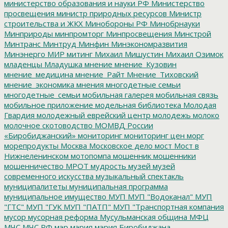
министерство образования и науки РФ
Министерство
просвещения
министр природных ресурсов
Министр
строительства и ЖКХ
Минобороны РФ
Минобрнауки
Минприроды
минпромторг
Минпросвещения
Минстрой
Минтранс
Минтруд
Минфин
Минэкономразвития
Минэнерго
МИР
митинг
Михаил Мишустин
Михаил Озимок
младенцы
Младушка
мнение
мнение_Кузовин
мнение_медицина
мнение_Райт
Мнение_Тиховский
мнение_экономика
мнения
многодетные семьи
многодетные_семьи
мобильная галерея
мобильная связь
мобильное приложение
модельная библиотека
Молодая
Гвардия
молодежный еврейский центр
молодежь
молоко
молочное скотоводство
МОМВД России
«Биробиджанский»
мониторинг
мониторинг цен
морг
морепродукты
Москва
Московское дело
мост
Мост в
Нижнеленинском
мотопомпа
мошенник
мошенники
мошенничество
МРОТ
мудрость
музей
музей
современного искусства
музыкальный спектакль
муниципалитеты
муниципальная программа
муниципальное имущество
МУП
МУП "Водоканал"
МУП
"ГТС"
МУП "ГУК
МУП "ПАТП"
МУП "Транспортная компания
мусор
мусорная реформа
Мусульманская община
МФЦ
МЧС
МЧС РФ
мэр
мэрия
мэрия Биробиджана