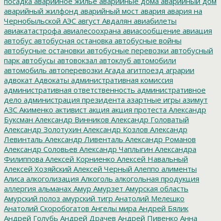
посадка
аварийное жилье
аварийные дома
аварийный дом
аварийный жилфонд
аварийный мост
авария
авария на
Чернобыльской АЭС
август
Авдалян
авиабилеты
авиакатастрофа
авиалесоохрана
авиасообщение
авиация
автобус
автобусная остановка
автобусные войны
автобусные остановки
автобусные перевозки
автобусный
парк
автобусы
автовокзал
автоклуб
автомобили
автомобиль
автоперевозки
Агада
агитпоезд
аграрии
адвокат
Адвокаты
административная комиссия
административная ответственность
административное
дело
администрация президента
азартные игры
азимут
АЗС
Акименко
активист
акция
акция протеста
Александр
Буксман
Александр Винников
Александр Головатый
Александр Золотухин
Александр Козлов
Александр
Левинталь
Александр Ливенталь
Александр Романов
Александр Соловьев
Александр Чаплыгин
Александра
Филиппова
Алексей Корниенко
Алексей Навальный
Алексей Хозяйский
Алексей Черный
Алеппо
алименты
Алиса
алкоголизация
Алкоголь
алкогольная продукция
аллергия
альманах
Амур
Амурзет
Амурская область
Амурский полоз
амурский тигр
Анатолий Мелешко
Анатолий Скоробогатов
Ангелы мира
Андрей Бялик
Андрей Голубь
Андрей Драчев
Андрей Пивенко
Анна