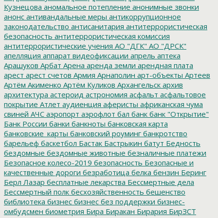
Кузнецова
аномальное потепление
анонимные звонки
анонс
антивандальные меры
антикоррупционное
законодательство
антисанитария
антитеррористическая
безопасность
антитеррористическая комиссия
антитеррористические учения
АО "ДГК"
АО "ДРСК"
апелляция
аппарат видеофиксации
апрель
аптека
Арашуков
Арбат
Арена
аренда земли
арендная плата
арест
арест счетов
Армия
Арнаполин
арт-объекты
Артеев
Артём Акименко
Артём Куликов
Архангельск
архив
архитектура
астероид
астрономия
асфальт
асфальтовое
покрытие
Атлет
аудиенция
аферисты
африканская чума
свиней
АЧС
аэропорт
аэрофлот
бал
банк
банк "Открытие"
Банк России
банки
банкноты
банковская карта
банковские_карты
банковский роуминг
банкротство
барельеф
баскетбол
Бастак
Бастрыкин
батут
Бедность
бездомные
бездомные животные
безналичные платежи
Безопасное колесо-2019
безопасность
Безопасные и
качественные дороги
безработица
белка
бензин
Беринг
Берл Лазар
бесплатные лекарства
Бессмертные дела
Бессмертный полк
бесхозяйственность
бешенство
библиотека
бизнес
бизнес без поддержки
бизнес-
омбудсмен
биометрия
Бира
Биракан
Бирария
БирЗСТ