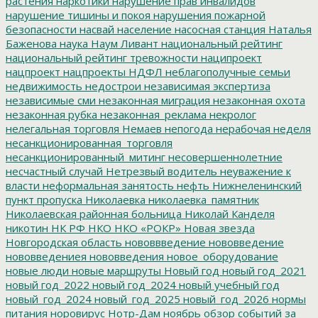
растения
наркотики
нарушение прав инвалидов
нарушение тишины и покоя
нарушения пожарной
безопасности
насвай
население
насосная станция
Наталья
Баженова
наука
Наум Ливант
национальный рейтинг
национальный рейтинг тревожности
наципроект
нацпроект
нацпроекты
НДФЛ
неблагополучные семьи
недвижимость
недострои
независимая экспертиза
независимые сми
незаконная миграция
незаконная охота
незаконная рубка
незаконная_реклама
некролог
нелегальная торговля
Немаев
непогода
нерабочая неделя
несанкционированная_торговля
несанкционированный_митинг
несовершеннолетние
несчастный случай
Нетрезвый водитель
неуважение к
власти
неформальная занятость
нефть
Нижнеленинский
пункт пропуска
Николаевка
николаевка_памятник
Николаевская районная больница
Николай Канделя
никотин
НК РФ
НКО
НКО «РОКР»
Новая звезда
Новгородская область
нововвведение
нововведение
нововведениея
нововведения
новое_оборудование
новые люди
новые маршруты
Новый год
новый год_2021
новый год_2022
новый год_2024
новый учебный год
новый_год_2024
новый_год_2025
новый_год_2026
нормы
питания
норовирус
Нотр-Дам
ноябрь
обзор событий за