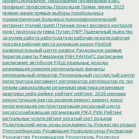
профессиональное_образование
профильный класс
профицит
профсоюзы
Проходцев
Пряма_линия_2025
прямая линия
прямые выборы
психбольница
психиатрическая больница
психоневрологический
интернат
птичий грипп
Птичник
пункт весового контроля
пункт пропуска
путевка
Путин
ПФР
Пшеничный
пьянство
за рулем
работа
работодатели
рабочая неделя
рабочая
поездка
рабочие места
радиация
радон
Разбой
развлекательный центр
развод
Раздольное
размыв
берегов
ракеты
Рамазанов
РАН
РАНХиГС
расписание
расписание автобусов
РДШ
реальные доходы
реанимация
ревизия
региональные финансы
региональный оператор
Региональный сосудистый центр
регистратура
регламент
регоператор
регоператор по тко
режим самоизоляции
резиновая квартира
резиновые
квартиры
рейд
рейинг
рейтинг
рейтинг_2026
реклама
реконструкция
ректор
религия
ремонт
ремонт дорог
реорганизация
реструктуризация
ресурсный центр
ресурсоснабжающая организация
РЖД
РИА Рейтинг
ритуальные услуги
рйтинг
рогатый скот
роддом
Родительский день
роды
рождаемость
Рождество
розыск
Ропотребнадзор
Росавиация
Росводресурсы
Росгвардия
Роскачество
Роскомнадзор
Росконтроль
Рослесхоз