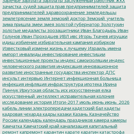
Заречье
зарплата
зарплаты
заслуженный работник ЖКХ
зачистка_судей
защита прав предпринимателей
защита
предпринимателей
здравоохранение
земледельцы
землетрясение
земля
земский доктор
Земский_учитель
зима пришла
змеи
змея
золотой губернатор
Золотухин
золотые медалисты
зоозащитники
Иван Благодырь
Иван
Голунов
Иван Проходцев
ИВЛ
ивс
Игорь Ткачев
игрушки
идиш
избиение
избирательная кампания
избирком
Известковый
измени жизнь к лучшему
Израиль
имена
импорт
инвалиды
инвестирование
инвестиции
инвестиционные проекты
индекс самоизоляции
индекс
человеческого развития
индексация
инновационное
развитие
иностранные государства
инспектор ДПС
инсульт
интервью
Интернет
инфекционная больница
инфекция
инфляция
инфраструктура
ипотека
Ирина
Пинчук
Иркутская область
иск
искусственная елка
искусственный_интеллект
исправительная колония
исследование
история
Итоги-2017
июль
июнь
июнь_2026
кабель линии электропередачи
кадетский бал
кадеты
кадровая чехарда
кадры
казаки
Казань
Казначейство
России
календарь
календарь праздников
камера
камеры
Камчатка
Камчатский край
канализация
капитальный
ремонт
капремонт
карантин
карате
каратин
катастрофа