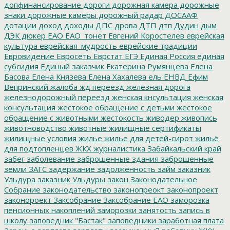
допфинансирование
дороги
дорожная камера
дорожные
знаки
дорожные камеры
дорожный радар
ДОСААФ
дотации
доход
доходы
ДПС
дрова
ДТП
дтп
Дудин
дым
ДЭК
дюкер
ЕАО
ЕАО_тонет
Евгений Коростелев
еврейская
культура
еврейская_мудрость
еврейские традиции
Евровидение
Евросеть
Еврстат
ЕГЭ
Единая Россия
единая
субсидия
Единый заказчик
Екатерина Румянцева
Елена
Басова
Елена Князева
Елена Хахалева
ель
ЕНВД
Ефим
Вепринский
жалоба
жд переезд
железная дорога
железнодорожный переезд
женская кнсультация
женская
консультация
жестокое обращение с детьми
жестокое
обращение с животными
жестокость
живодер
живопись
животноводство
животные
жилищные сертификаты
жилищные условия
жилье
жилье для детей-сирот
жильё
для подтопленцев
ЖКХ
журналистика
Забайкальский край
забег
заболевание
заброшенные здания
заброшенные
земли
ЗАГС
задержание
задолженность
займ
заказник
Ульдура
заказник Ульдуры
закон
Законодательное
Собрание
законодательство
законопреокт
законопроект
законороект
Заксобрание
Заксобрание ЕАО
заморозка
пенсионных накоплений
заморозки
занятость
запись в
школу
заповедник "Бастак"
заповедники
заработная плата