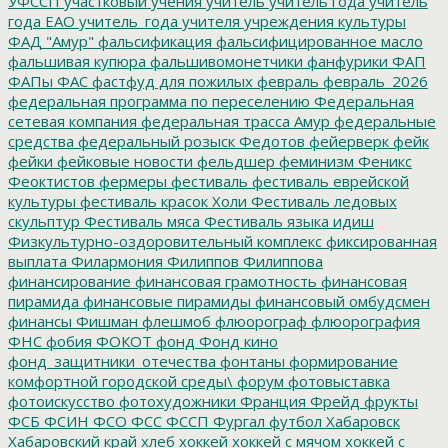
УФССП
участковый
учения
учитель
учитель года
учитель
года ЕАО
учитель_года
учителя
учреждения культуры
ФАД "Амур"
фальсификация
фальсифицированное масло
фальшивая купюра
фальшивомонетчики
фанфурики
ФАП
ФАПы
ФАС
фастфуд для пожилых
февраль
февраль_2026
федеральная программа по переселению
Федеральная
сетевая компания
федеральная трасса Амур
федеральные
средства
федеральный розыск
Федотов
фейерверк
фейк
фейки
фейковые новости
фельдшер
феминизм
Феникс
Феоктистов
фермеры
фестиваль
фестиваль еврейской
культуры
фестиваль красок Холи
Фестиваль ледовых
скульптур
Фестиваль мяса
Фестиваль языка идиш
Физкультурно-оздоровительный комплекс
фиксированная
выплата
Филармония
Филиппов
Филиппова
финансирование
финансовая грамотность
финансовая
пирамида
финансовые пирамиды
финансовый омбудсмен
финансы
Фишман
флешмоб
флюорограф
флюорография
ФНС
фобия
ФОКОТ
фонд
Фонд кино
фонд_защитники_отечества
фонтаны
формирование
комфортной городской среды\
форум
фотовыставка
фотоискусство
фотохудожники
Франция
Фрейд
фрукты
ФСБ
ФСИН
ФСО
ФСС
ФССП
Фургал
футбол
Хабаровск
Хабаровский край
хлеб
хоккей
хоккей с мячом
хоккей с