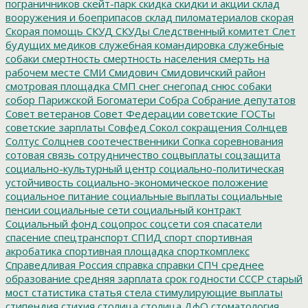
пограничников
скейт-парк
скидка
скидки и акции
склад
вооружения и боеприпасов
склад пиломатериалов
скорая
Скорая помощь
СКУД
СКУДы
Следственный комитет
Слет
будущих медиков
служебная командировка
служебные
собаки
смертность
смертность населения
смерть на
рабочем месте
СМИ
Смидович
Смидовичский район
смотровая площадка
СМП
снег
снегопад
снюс
собаки
собор Парижской Богоматери
Собра
Собрание депутатов
Совет ветеранов
Совет Федерации
советские ГОСТы
советские зарплаты
Совфед
Сокол
сокращения
Солнцев
Солтус
Солцнев
соотечественники
Сопка
соревнования
сотовая связь
сотрудничество
соцвыплаты
соцзащита
социально-культурный центр
социально-политическая
устойчивость
социально-экономическое положение
социальное питание
социальные выплаты
социальные
пенсии
социальные сети
социальный контракт
Социальный фонд
соцопрос
соцсети
соя
спасатели
спасение
спецтранспорт
СПИД
спорт
спортивная
акробатика
спортивная площадка
спорткомплекс
Справедливая Россия
справка
справки
СПЧ
среднее
образование
средняя зарплата
срок годности
СССР
старый
мост
статистика
статья
стела
стимулирующие выплаты
стипендия
стихия
столица
столица ДфО
стоматология