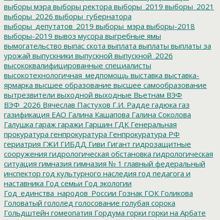
выборы мэра
выборы ректора
выборы_2019
выборы_2021
выборы_2026
выборы_губернатора
выборы_депутатов_2019
выборы_мэра
выборы-2018
выборы-2019
вывоз мусора
выгребные ямы
вымогательство
выпас скота
выплата
выплаты
выплаты за
урожай
выпускники
выпускной
выпускной_2026
высококвалифицированные специалисты
высокотехнологичная_медпомощь
выставка
выставка-
ярмарка
высшее образование
высшее самообразование
вытрезвители
выходной
выходные
Вьетнам
ВЭФ
ВЭФ_2026
Вячеслав Пастухов
Г.И. Радде
гадюка
газ
газификация ЕАО
Галина Кашапова
Галина Соколова
Галушка
гараж
гаражи
Гаршин
ГДК
Генеральная
прокуратура
генпрокуратура
Генпрокуратура РФ
гериатрия
ГЖИ
ГИБДД
Гиви
Гигант
гидрозащитные
сооружения
гидрологическая обстановка
гидрологическая
ситуация
гимназия
гимназия № 1
главный федеральный
инспектор
год культурного наследия
год педагога и
наставника
Год семьи
Год экологии
Год_единства_народов_России
Гознак
ГОК
Голикова
Головатый
гололед
голосование
голубая сорока
Гольдштейн
гомеопатия
Гордума
горки
горки на Арбате