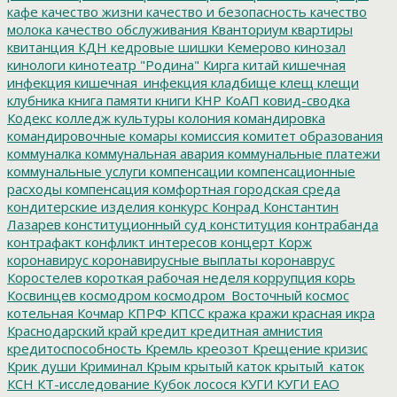
кафе
качество жизни
качество и безопасность
качество
молока
качество обслуживания
Кванториум
квартиры
квитанция
КДН
кедровые шишки
Кемерово
кинозал
кинологи
кинотеатр "Родина"
Кирга
китай
кишечная
инфекция
кишечная_инфекция
кладбище
клещ
клещи
клубника
книга памяти
книги
КНР
КоАП
ковид-сводка
Кодекс
колледж культуры
колония
командировка
командировочные
комары
комиссия
комитет образования
коммуналка
коммунальная авария
коммунальные платежи
коммунальные услуги
компенсации
компенсационные
расходы
компенсация
комфортная городская среда
кондитерские изделия
конкурс
Конрад
Константин
Лазарев
конституционный суд
конституция
контрабанда
контрафакт
конфликт интересов
концерт
Корж
коронавирус
коронавирусные выплаты
коронаврус
Коростелев
короткая рабочая неделя
коррупция
корь
Косвинцев
космодром
космодром_Восточный
космос
котельная
Кочмар
КПРФ
КПСС
кража
кражи
красная икра
Краснодарский край
кредит
кредитная амнистия
кредитоспособность
Кремль
креозот
Крещение
кризис
Крик души
Криминал
Крым
крытый каток
крытый_каток
КСН
КТ-исследование
Кубок лосося
КУГИ
КУГИ ЕАО