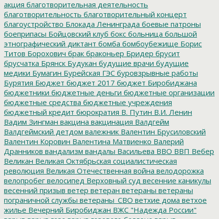
акция
благотворительная деятельность
благотворительность
благотворительный концерт
благоустройство
Блокада Ленинграда
боевые патроны
боеприпасы
Бойцовский клуб
бокс
больница
большой
этнографический диктант
бомба
бомбоубежище
Борис
Титов
Борохович
брак
браконьер
Бридер
брусит
брусчатка
Брянск
Будукан
будущие врачи
будущие
медики
Бумагин
Бурейская ГЭС
буровзрывные работы
Бурятия
Бюджет
бюджет 2017
бюджет Биробиджана
бюджетники
бюджетные деньги
бюджетные организации
бюджетные средства
бюджетные учреждения
бюджетный кредит
бюрократия
В. Путин
В.И. Ленин
Вадим Зингман
вакцина
вакцинация
Валдгейм
Валдгеймский детдом
валежник
Валентин Брусиловский
Валентин Коровин
Валентина Матвиенко
Валерий
Дранников
вандализм
вандалы
Васильева
ВВО
ВВП
Вебер
Великан
Великая Октябрьская социалистическая
революция
Великая Отечественная война
велодорожка
велопробег
велосипед
Верховный суд
весенние каникулы
весенний призыв
ветер
ветеран
ветераны
ветераны
пограничной службы
ветераны_СВО
ветхие дома
ветхое
жилье
Вечерний Биробиджан
ВЖС "Надежда России"