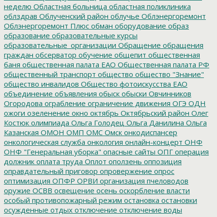
неделю
Областная больница
областная поликлиника
облздрав
Облученский район
облучье
Облэнергоремонт
Облэнергоремонт Плюс
обман
оборудование
образ
образование
образовательные курсы
образовательные_организации
Обращение
обращения
граждан
обсерватор
обучение
общепит
общественная
баня
общественная палата ЕАО
Общественная палата РФ
общественный транспорт
общество
общество "Знание"
общество инвалидов
Общество фотоискусства ЕАО
объединение
объявления
обыск
обыски
Овчинников
Огородова
ограбление
ограничение движения
ОГЭ
ОДН
ожоги
озеленение
окно
октябрь
Октябрьский район
Олег
Костюк
олимпиада
Ольга Голодец
Ольга Данилина
Ольга
Казанская
ОМОН
ОМП
ОМС
Омск
онкодиспансер
онкологическая служба
онкология
онлайн-концерт
ОНФ
ОНФ "Генеральная уборка"
опасные сайты
ОПГ
операция
должник
оплата труда
Оплот
оползень
оппозиция
оправдательный приговор
опровержение
опрос
оптимизация
ОПФР
ОРВИ
организация пчеловодов
оружие
ОСВВ
освещение
осень
оскорбление власти
особый противопожарный режим
остановка
остановки
осужденные
отдых
отключение
отключение воды