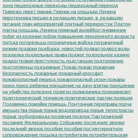
зона
пешеходные переходы
пешеходный переход
Пивенко
пикет
пикник
Пикник на площади Ленина
пиротехника
письмо в редакцию
письмо_в_редакцию
питание
план мероприятий
платный перекресток
Платон
плитка
площадь Ленина
пляжный волейбол
пневмония
побег из колонии
побои
повышение пенсионного возраста
погода
погорельцы
пограничные войска
пограничный
режим
подарки
подборка_новостей
подвал
подвоз воды
подделка
поддельные права
поджог
подпольное казино
подростковая преступность
подстанция
подтопление
подтопленцы
подъемные
Пожар
пожар
пожарная
безопасность
пожарные
пожарный кроссфит
пожароопасный период
пожароопасный сезон
пожары
поиск
поиск ребенка
покушение на дачу взятки
покушение
на убийство
полезное
полигон
поликлиника
полиомиелит
политехнический техникум
политические партии
полиция
Половинко
помойки
помощь
Понтонная переправа
порча
имущества
порыв
порыв водопровода
порыв теплотрассы
порыв трубопровода
посевная
поселок Партизанский
послание Федеральному Собранию
последние звонки
последний звонок
пособие
пособия
постинтернатное
сопровождение
посылка
потребители
потребительская