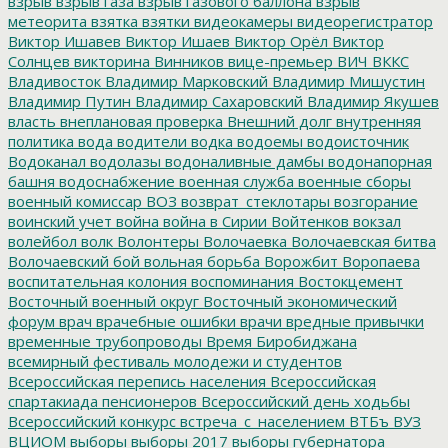
взрыв
взрыв газа
взрыв газового баллона
взрыв
метеорита
взятка
взятки
видеокамеры
видеорегистратор
Виктор Ишавев
Виктор Ишаев
Виктор Орёл
Виктор
Солнцев
викторина
Винников
вице-премьер
ВИЧ
ВККС
Владивосток
Владимир Марковский
Владимир Мишустин
Владимир Путин
Владимир Сахаровский
Владимир Якушев
власть
внеплановая проверка
Внешний долг
внутренняя
политика
вода
водители
водка
водоемы
водоисточник
Водоканал
водолазы
водоналивные дамбы
водонапорная
башня
водоснабжение
военная служба
военные сборы
военный комиссар
ВОЗ
возврат_стеклотары
возгорание
воинский учет
война
война в Сирии
Войтенков
вокзал
волейбол
волк
Волонтеры
Волочаевка
Волочаевская битва
Волочаевский бой
вольная борьба
Ворожбит
Воропаева
воспитательная колония
воспоминания
Востокцемент
Восточный военный округ
Восточный экономический
форум
врач
врачебные ошибки
врачи
вредные привычки
временные трубопроводы
Время Биробиджана
всемирный фестиваль молодежи и студентов
Всероссийская перепись населения
Всероссийская
спартакиада пенсионеров
Всероссийский день ходьбы
Всероссийский конкурс
встреча_с_населением
ВТБъ
ВУЗ
ВЦИОМ
выборы
выборы 2017
выборы губернатора