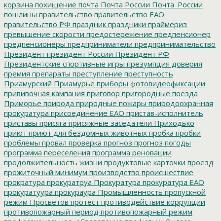
корзина
похищение
почта
Почта России
Почта_России
пошлины
правительство
правительство ЕАО
правительство РФ
праздник
праздники
праймериз
превышение скорости
предостережение
предпенсионер
предпенсионеры
предприниматели
предпринимательство
Президент
президент России
Президент РФ
Президентские спортивные игры
презумпция доверия
премия
препараты
преступление
преступность
Приамурский
Приамурье
приборы фотовидеофиксации
прививочная кампания
приговор
пригородные поезда
Приморье
природа
природные пожары
природоохранная
прокуратура
присоединение ЕАО
пристав-исполнитель
приставы
присяга
присяжные заседатели
Приходько
приют
приют для бездомных животных
пробка
пробки
проблемы
провал
проверка
прогноз
прогноз погоды
программа переселения
программа реновации
продолжительность жизни
продуктовые карточки
проезд
прожиточный минимум
производство
происшествие
прократура
прокуратруа
Прокуратура
прокуратура ЕАО
прокуратуура
прокураура
Промышленность
пропускной
режим
Просветов
протест
противодействие коррупции
противопожарный период
противопожарный режим