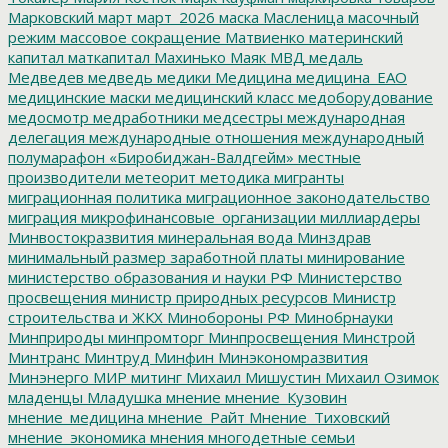
Марковский
март
март_2026
маска
Масленица
масочный
режим
массовое сокращение
Матвиенко
материнский
капитал
маткапитал
Махинько
Маяк
МВД
медаль
Медведев
медведь
медики
Медицина
медицина_ЕАО
медицинские маски
медицинский класс
медоборудование
медосмотр
медработники
медсестры
международная
делегация
международные отношения
международный
полумарафон «Биробиджан-Валдгейм»
местные
производители
метеорит
методика
мигранты
миграционная политика
миграционное законодательство
миграция
микрофинансовые_организации
миллиардеры
Минвостокразвития
минеральная вода
Минздрав
минимальный размер заработной платы
минирование
министерство образования и науки РФ
Министерство
просвещения
министр природных ресурсов
Министр
строительства и ЖКХ
Минобороны РФ
Минобрнауки
Минприроды
минпромторг
Минпросвещения
Минстрой
Минтранс
Минтруд
Минфин
Минэкономразвития
Минэнерго
МИР
митинг
Михаил Мишустин
Михаил Озимок
младенцы
Младушка
мнение
мнение_Кузовин
мнение_медицина
мнение_Райт
Мнение_Тиховский
мнение_экономика
мнения
многодетные семьи