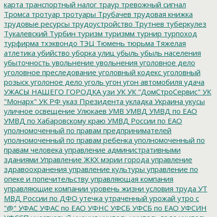
карта
транспортный налог
траур
тревожный сигнал
Тромса
тротуар
тротуары
Трубачев
трудовая книжка
трудовые ресурсы
трудоустройство
Трутнев
туберкулез
Тукалевский
Турбин
туризм
туризмм
турнир
турпоход
турфирма
тхэквондо
ТЭЦ
Тюмень
тюрьма
Тяжелая
атлетика
убийство
уборка улиц
убыль
убыль населения
убыточность
увольнение
увольнения
уголовное дело
уголовное преследование
уголовный кодекс
уголовный
розыск
уголоное дело
уголь
угон
угон автомобиля
удача
УЖАСЫ НАШЕГО ГОРОДКА
узи
УК
УК "ДомСтроСервис"
УК
"Монарх"
УК РФ
указ Президента
укладка
Украина
укусы
уличное освещение
Улюкаев
УМВ
УМВД
УМВД по ЕАО
УМВД по Хабаровскому краю
УМВД России по ЕАО
уполномоченный по правам предпринимателей
уполномоченный по правам ребенка
уполномоченный по
правам человека
управление административными
зданиями
Управление ЖКХ мэрии города
управление
здравоохранения
управление культуры
управление по
опеке и попечительству
управляющая компания
управляющие компании
уровень жизни
условия труда
УТ
МВД России по ДФО
утечка
утраченный урожай
утро с
"@"
УФАС
УФАС по ЕАО
УФНС
УФСБ
УФСБ по ЕАО
УФСИН