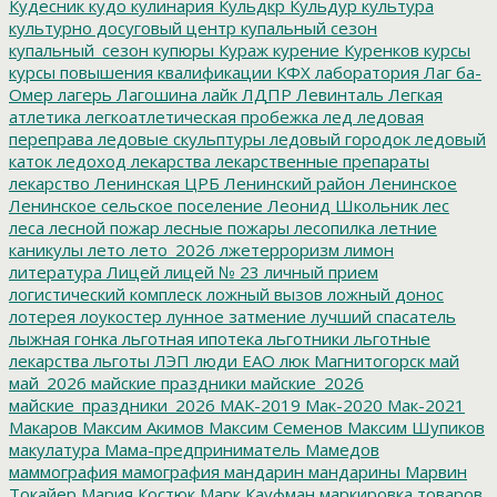
Кудесник
кудо
кулинария
Кульдкр
Кульдур
культура
культурно досуговый центр
купальный сезон
купальный_сезон
купюры
Кураж
курение
Куренков
курсы
курсы повышения квалификации
КФХ
лаборатория
Лаг ба-
Омер
лагерь
Лагошина
лайк
ЛДПР
Левинталь
Легкая
атлетика
легкоатлетическая пробежка
лед
ледовая
переправа
ледовые скульптуры
ледовый городок
ледовый
каток
ледоход
лекарства
лекарственные препараты
лекарство
Ленинская ЦРБ
Ленинский район
Ленинское
Ленинское сельское поселение
Леонид Школьник
лес
леса
лесной пожар
лесные пожары
лесопилка
летние
каникулы
лето
лето_2026
лжетерроризм
лимон
литература
Лицей
лицей № 23
личный прием
логистический комплеск
ложный вызов
ложный донос
лотерея
лоукостер
лунное затмение
лучший спасатель
лыжная гонка
льготная ипотека
льготники
льготные
лекарства
льготы
ЛЭП
люди ЕАО
люк
Магнитогорск
май
май_2026
майские праздники
майские_2026
майские_праздники_2026
МАК-2019
Мак-2020
Мак-2021
Макаров
Максим Акимов
Максим Семенов
Максим Шупиков
макулатура
Мама-предприниматель
Мамедов
маммография
мамография
мандарин
мандарины
Марвин
Токайер
Мария Костюк
Марк Кауфман
маркировка товаров