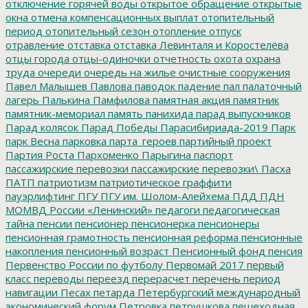
отключение горячей воды
открытое обращение
открытые
окна
отмена компенсационных выплат
отопительный
период
отопительный сезон
отопление
отпуск
отравление
отставка
отставка Левинталя и Коростелёва
отцы города
отцы-одиночки
отчетность
охота
охрана
труда
очереди
очередь на жилье
очистные сооружения
Павел Малышев
Павлова
паводок
падение
пал
палаточный
лагерь
Палькина
Памфилова
памятная акция
памятник
памятник-мемориал
память
панихида
парад выпускников
Парад колясок
Парад Победы
Парасибириада-2019
Парк
парк Весна
парковка
парта_героев
партийный проект
Партия Роста
Пархоменко
Парыгина
паспорт
пассажирские перевозки
пассажирские перевозки\
Пасха
ПАТП
патриотизм
патриотическое граффити
пауэрлифтинг
ПГУ
ПГУ им. Шолом-Алейхема
ПДД
ПДН
МОМВД России «Ленинский»
педагоги
педагогическая
тайна
пенсии
пенсионер
пенсионерка
пенсионеры
пенсионная грамотность
пенсионная реформа
пенсионные
накопления
пенсионный возраст
Пенсионный фонд
пенсия
Первенство России по футболу
Первомай 2017
первый
класс
переводы
переезд
перерасчет
перечень
период
навигации
Песах
петарда
Петербургский международный
экономический форум
Петровка
петрушкова
пешеходная