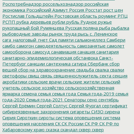
Роспотребнадзор
россельхознадзор
российская
экономика
Российский Азимут
Россия
Росстат
рост цен
Ростислав Гольдштейн
Ростовская область
роуминг
РПЦ
РСПП
рубка деревьев
рубли
рубль
Рудное
ружье
рукопашный бой
Румянцева
Русская поляна
рыба
рыбалка
рыбоводные заводы
рынок труда
рысь
с. Ленинское
сага_налоговый_гнет
Сад памяти
сальмонеллез
Самбери
самбо
самогон
самодеятельность
самозанятые
самолет
самооборона
самосуд
санавиация
санация
санитария
санитарно-эпидемиологическая обстанвока
Санкт-
Петербург
санкции
сантехника
сатира
Сбербанк
сбор
вещей
сбор на здравоохранение
свадьба
свалка
свалки
светофоры
свищ
связь
священнослужитель
секта
секция
акробатики
сельские врачи
сельские жители
сельский
учитель
сельское хозяйство
сельскохозяйственная
ярмарка
семена
семья
семья года
Семья года-2019
семья
года-2020
Семья года-2021
Сенаторы
сено
сентябрь
Сергей Ерёмин
Сергей Солтус
Сергей Фургал
сертификат
сибиреязвенные захоронения
сигареты
СИЗО
сирена
Сирия
Сироткин
сироты
система оповещения
система
оповещения населения
СК
СК России
СК РФ
СК РФ по
Хабаровскому краю
сказка
скандал
сквер
сквер