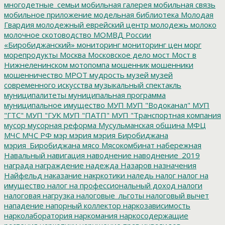
многодетные_семьи
мобильная галерея
мобильная связь
мобильное приложение
модельная библиотека
Молодая
Гвардия
молодежный еврейский центр
молодежь
молоко
молочное скотоводство
МОМВД России
«Биробиджанский»
мониторинг
мониторинг цен
морг
морепродукты
Москва
Московское дело
мост
Мост в
Нижнеленинском
мотопомпа
мошенник
мошенники
мошенничество
МРОТ
мудрость
музей
музей
современного искусства
музыкальный спектакль
муниципалитеты
муниципальная программа
муниципальное имущество
МУП
МУП "Водоканал"
МУП
"ГТС"
МУП "ГУК
МУП "ПАТП"
МУП "Транспортная компания
мусор
мусорная реформа
Мусульманская община
МФЦ
МЧС
МЧС РФ
мэр
мэрия
мэрия Биробиджана
мэрия_Биробиджана
мясо
Мясокомбинат
набережная
Навальный
навигация
наводнение
наводнение_2019
награда
награждение
надежда
Назаров
назначения
Найфельд
наказание
накркотики
наледь
налог
налог на
имущество
налог на профессиональный доход
налоги
налоговая нагрузка
налоговые_льготы
налоговый вычет
нападение
напорный коллектор
наркозависимость
нарколаборатория
наркомания
наркосодержащие