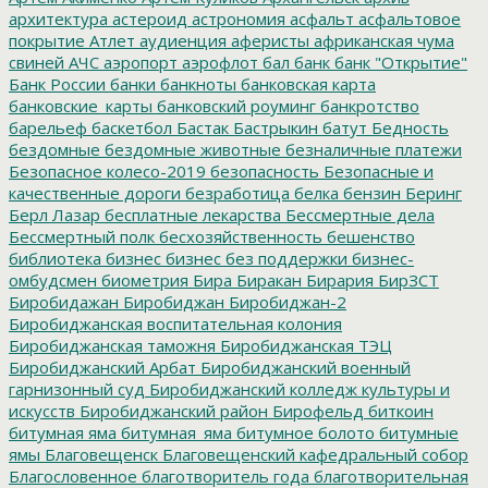
архитектура
астероид
астрономия
асфальт
асфальтовое
покрытие
Атлет
аудиенция
аферисты
африканская чума
свиней
АЧС
аэропорт
аэрофлот
бал
банк
банк "Открытие"
Банк России
банки
банкноты
банковская карта
банковские_карты
банковский роуминг
банкротство
барельеф
баскетбол
Бастак
Бастрыкин
батут
Бедность
бездомные
бездомные животные
безналичные платежи
Безопасное колесо-2019
безопасность
Безопасные и
качественные дороги
безработица
белка
бензин
Беринг
Берл Лазар
бесплатные лекарства
Бессмертные дела
Бессмертный полк
бесхозяйственность
бешенство
библиотека
бизнес
бизнес без поддержки
бизнес-
омбудсмен
биометрия
Бира
Биракан
Бирария
БирЗСТ
Биробидажан
Биробиджан
Биробиджан-2
Биробиджанская воспитательная колония
Биробиджанская таможня
Биробиджанская ТЭЦ
Биробиджанский Арбат
Биробиджанский военный
гарнизонный суд
Биробиджанский колледж культуры и
искусств
Биробиджанский район
Бирофельд
биткоин
битумная яма
битумная_яма
битумное болото
битумные
ямы
Благовещенск
Благовещенский кафедральный собор
Благословенное
благотворитель года
благотворительная