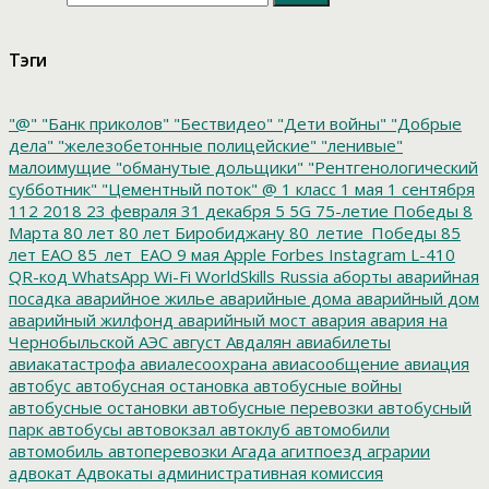
Тэги
"@"
"Банк приколов"
"Бествидео"
"Дети войны"
"Добрые
дела"
"железобетонные полицейские"
"ленивые"
малоимущие
"обманутые дольщики"
"Рентгенологический
субботник"
"Цементный поток"
@
1 класс
1 мая
1 сентября
112
2018
23 февраля
31 декабря
5
5G
75-летие Победы
8
Марта
80 лет
80 лет Биробиджану
80_летие_Победы
85
лет ЕАО
85_лет_ЕАО
9 мая
Apple
Forbes
Instagram
L-410
QR-код
WhatsApp
Wi-Fi
WorldSkills Russia
аборты
аварийная
посадка
аварийное жилье
аварийные дома
аварийный дом
аварийный жилфонд
аварийный мост
авария
авария на
Чернобыльской АЭС
август
Авдалян
авиабилеты
авиакатастрофа
авиалесоохрана
авиасообщение
авиация
автобус
автобусная остановка
автобусные войны
автобусные остановки
автобусные перевозки
автобусный
парк
автобусы
автовокзал
автоклуб
автомобили
автомобиль
автоперевозки
Агада
агитпоезд
аграрии
адвокат
Адвокаты
административная комиссия