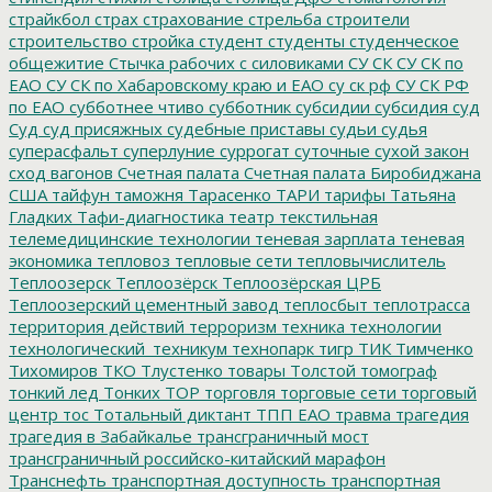
страйкбол
страх
страхование
стрельба
строители
строительство
стройка
студент
студенты
студенческое
общежитие
Стычка рабочих с силовиками
СУ СК
СУ СК по
ЕАО
СУ СК по Хабаровскому краю и ЕАО
су ск рф
СУ СК РФ
по ЕАО
субботнее чтиво
субботник
субсидии
субсидия
суд
Суд
суд присяжных
судебные приставы
судьи
судья
суперасфальт
суперлуние
суррогат
суточные
сухой закон
сход вагонов
Счетная палата
Счетная палата Биробиджана
США
тайфун
таможня
Тарасенко
ТАРИ
тарифы
Татьяна
Гладких
Тафи-диагностика
театр
текстильная
телемедицинские технологии
теневая зарплата
теневая
экономика
тепловоз
тепловые сети
тепловычислитель
Теплоозерск
Теплоозёрск
Теплоозёрская ЦРБ
Теплоозерский цементный завод
теплосбыт
теплотрасса
территория действий
терроризм
техника
технологии
технологический_техникум
технопарк
тигр
ТИК
Тимченко
Тихомиров
ТКО
Тлустенко
товары
Толстой
томограф
тонкий лед
Тонких
ТОР
торговля
торговые сети
торговый
центр
тос
Тотальный диктант
ТПП ЕАО
травма
трагедия
трагедия в Забайкалье
трансграничный мост
трансграничный российско-китайский марафон
Транснефть
транспортная доступность
транспортная