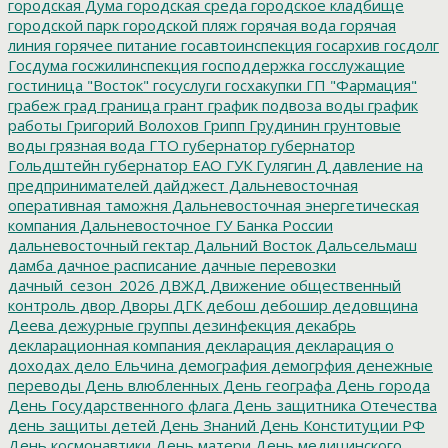
городская Дума
городская среда
городское кладбище
городской парк
городской пляж
горячая вода
горячая
линия
горячее питание
госавтоинспекция
госархив
госдолг
Госдума
госжилинспекция
господдержка
госслужащие
гостиница "Восток"
госуслуги
госхакупки
ГП "Фармация"
грабеж
град
граница
грант
график подвоза воды
график
работы
Григорий Волохов
Грипп
Грудинин
грунтовые
воды
грязная вода
ГТО
губернатор
губернатор
Гольдштейн
губернатор ЕАО
ГУК
Гулягин
Д
давление на
предпринимателей
дайджест
Дальневосточная
оперативная таможня
Дальневосточная энергетическая
компания
Дальневосточное ГУ Банка России
дальневосточный гектар
Дальний Восток
Дальсельмаш
дамба
дачное расписание
дачные перевозки
дачный_сезон_2026
ДВЖД
Движение общественный
контроль
двор
Дворы
ДГК
дебош
дебошир
дедовщина
Деева
дежурные группы
дезинфекция
декабрь
декларационная компания
декларация
декларация о
доходах
дело Ельчина
демография
демогрфия
денежные
переводы
День влюбленных
День географа
День города
День Государственного флага
День защитника Отечества
день защиты детей
День Знаний
День Конституции РФ
День космонавтики
День матери
День медицинского