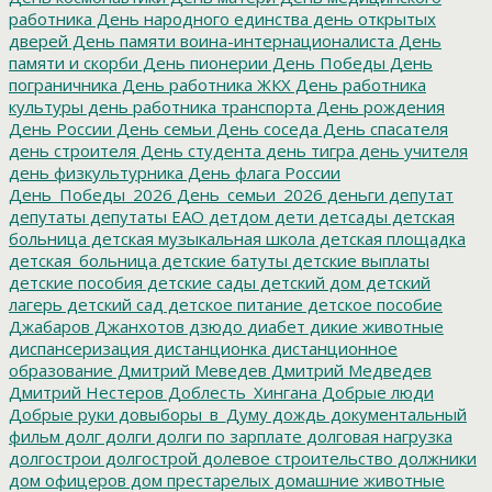
работника
День народного единства
день открытых
дверей
День памяти воина-интернационалиста
День
памяти и скорби
День пионерии
День Победы
День
пограничника
День работника ЖКХ
День работника
культуры
день работника транспорта
День рождения
День России
День семьи
День соседа
День спасателя
день строителя
День студента
день тигра
день учителя
день физкультурника
День флага России
День_Победы_2026
День_семьи_2026
деньги
депутат
депутаты
депутаты ЕАО
детдом
дети
детсады
детская
больница
детская музыкальная школа
детская площадка
детская_больница
детские батуты
детские выплаты
детские пособия
детские сады
детский дом
детский
лагерь
детский сад
детское питание
детское пособие
Джабаров
Джанхотов
дзюдо
диабет
дикие животные
диспансеризация
дистанционка
дистанционное
образование
Дмитрий Меведев
Дмитрий Медведев
Дмитрий Нестеров
Доблесть_Хингана
Добрые люди
Добрые руки
довыборы_в_Думу
дождь
документальный
фильм
долг
долги
долги по зарплате
долговая нагрузка
долгострои
долгострой
долевое строительство
должники
дом офицеров
дом престарелых
домашние животные