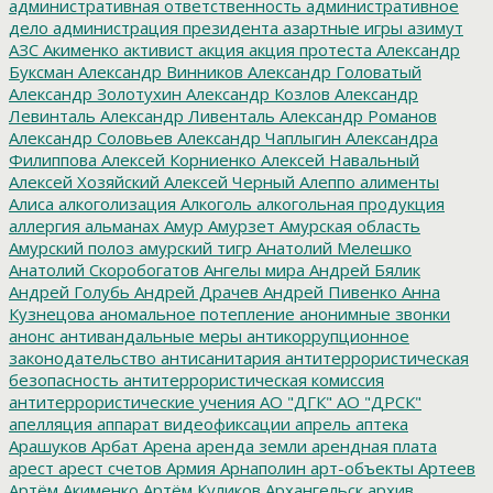
административная ответственность
административное
дело
администрация президента
азартные игры
азимут
АЗС
Акименко
активист
акция
акция протеста
Александр
Буксман
Александр Винников
Александр Головатый
Александр Золотухин
Александр Козлов
Александр
Левинталь
Александр Ливенталь
Александр Романов
Александр Соловьев
Александр Чаплыгин
Александра
Филиппова
Алексей Корниенко
Алексей Навальный
Алексей Хозяйский
Алексей Черный
Алеппо
алименты
Алиса
алкоголизация
Алкоголь
алкогольная продукция
аллергия
альманах
Амур
Амурзет
Амурская область
Амурский полоз
амурский тигр
Анатолий Мелешко
Анатолий Скоробогатов
Ангелы мира
Андрей Бялик
Андрей Голубь
Андрей Драчев
Андрей Пивенко
Анна
Кузнецова
аномальное потепление
анонимные звонки
анонс
антивандальные меры
антикоррупционное
законодательство
антисанитария
антитеррористическая
безопасность
антитеррористическая комиссия
антитеррористические учения
АО "ДГК"
АО "ДРСК"
апелляция
аппарат видеофиксации
апрель
аптека
Арашуков
Арбат
Арена
аренда земли
арендная плата
арест
арест счетов
Армия
Арнаполин
арт-объекты
Артеев
Артём Акименко
Артём Куликов
Архангельск
архив