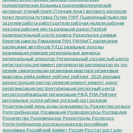
психиатрическая больница
психоневрологический
интернат
птичий грипп
Птичник
пункт весового контроля
пункт пропуска
путевка
Путин
ПФР
Пшеничный
пьянство
за рулем
работа
работодатели
рабочая неделя
рабочая
поездка
рабочие места
радиация
радон
Разбой
развлекательный центр
развод
Раздольное
размыв
берегов
ракеты
Рамазанов
РАН
РАНХиГС
расписание
расписание автобусов
РДШ
реальные доходы
реанимация
ревизия
региональные финансы
региональный оператор
Региональный сосудистый центр
регистратура
регламент
регоператор
регоператор по тко
режим самоизоляции
резиновая квартира
резиновые
квартиры
рейд
рейинг
рейтинг
рейтинг_2026
реклама
реконструкция
ректор
религия
ремонт
ремонт дорог
реорганизация
реструктуризация
ресурсный центр
ресурсоснабжающая организация
РЖД
РИА Рейтинг
ритуальные услуги
рйтинг
рогатый скот
роддом
Родительский день
роды
рождаемость
Рождество
розыск
Ропотребнадзор
Росавиация
Росводресурсы
Росгвардия
Роскачество
Роскомнадзор
Росконтроль
Рослесхоз
Роспотребнадзор
россельхознадзор
российская
экономика
Российский Азимут
Россия
Росстат
рост цен