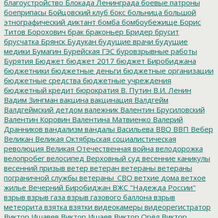
благоустройство
Блокада Ленинграда
боевые патроны
боеприпасы
Бойцовский клуб
бокс
больница
большой
этнографический диктант
бомба
бомбоубежище
Борис
Титов
Борохович
брак
браконьер
Бридер
брусит
брусчатка
Брянск
Будукан
будущие врачи
будущие
медики
Бумагин
Бурейская ГЭС
буровзрывные работы
Бурятия
Бюджет
бюджет 2017
бюджет Биробиджана
бюджетники
бюджетные деньги
бюджетные организации
бюджетные средства
бюджетные учреждения
бюджетный кредит
бюрократия
В. Путин
В.И. Ленин
Вадим Зингман
вакцина
вакцинация
Валдгейм
Валдгеймский детдом
валежник
Валентин Брусиловский
Валентин Коровин
Валентина Матвиенко
Валерий
Дранников
вандализм
вандалы
Васильева
ВВО
ВВП
Вебер
Великан
Великая Октябрьская социалистическая
революция
Великая Отечественная война
велодорожка
велопробег
велосипед
Верховный суд
весенние каникулы
весенний призыв
ветер
ветеран
ветераны
ветераны
пограничной службы
ветераны_СВО
ветхие дома
ветхое
жилье
Вечерний Биробиджан
ВЖС "Надежда России"
взрыв
взрыв газа
взрыв газового баллона
взрыв
метеорита
взятка
взятки
видеокамеры
видеорегистратор
Виктор Ишавев
Виктор Ишаев
Виктор Орёл
Виктор