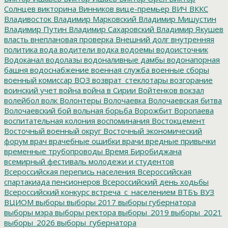
Солнцев
викторина
Винников
вице-премьер
ВИЧ
ВККС
Владивосток
Владимир Марковский
Владимир Мишустин
Владимир Путин
Владимир Сахаровский
Владимир Якушев
власть
внеплановая проверка
Внешний долг
внутренняя
политика
вода
водители
водка
водоемы
водоисточник
Водоканал
водолазы
водоналивные дамбы
водонапорная
башня
водоснабжение
военная служба
военные сборы
военный комиссар
ВОЗ
возврат_стеклотары
возгорание
воинский учет
война
война в Сирии
Войтенков
вокзал
волейбол
волк
Волонтеры
Волочаевка
Волочаевская битва
Волочаевский бой
вольная борьба
Ворожбит
Воропаева
воспитательная колония
воспоминания
Востокцемент
Восточный военный округ
Восточный экономический
форум
врач
врачебные ошибки
врачи
вредные привычки
временные трубопроводы
Время Биробиджана
всемирный фестиваль молодежи и студентов
Всероссийская перепись населения
Всероссийская
спартакиада пенсионеров
Всероссийский день ходьбы
Всероссийский конкурс
встреча_с_населением
ВТБъ
ВУЗ
ВЦИОМ
выборы
выборы 2017
выборы губернатора
выборы мэра
выборы ректора
выборы_2019
выборы_2021
выборы_2026
выборы_губернатора