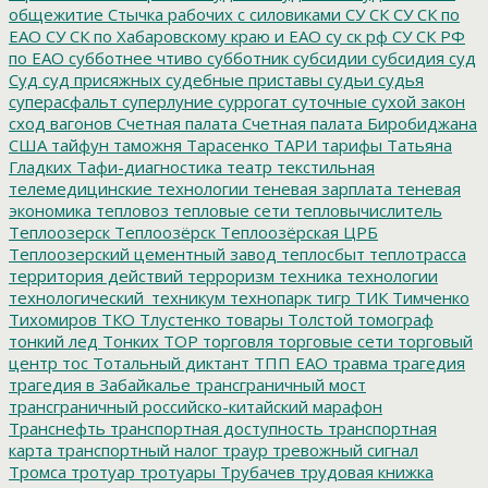
общежитие
Стычка рабочих с силовиками
СУ СК
СУ СК по
ЕАО
СУ СК по Хабаровскому краю и ЕАО
су ск рф
СУ СК РФ
по ЕАО
субботнее чтиво
субботник
субсидии
субсидия
суд
Суд
суд присяжных
судебные приставы
судьи
судья
суперасфальт
суперлуние
суррогат
суточные
сухой закон
сход вагонов
Счетная палата
Счетная палата Биробиджана
США
тайфун
таможня
Тарасенко
ТАРИ
тарифы
Татьяна
Гладких
Тафи-диагностика
театр
текстильная
телемедицинские технологии
теневая зарплата
теневая
экономика
тепловоз
тепловые сети
тепловычислитель
Теплоозерск
Теплоозёрск
Теплоозёрская ЦРБ
Теплоозерский цементный завод
теплосбыт
теплотрасса
территория действий
терроризм
техника
технологии
технологический_техникум
технопарк
тигр
ТИК
Тимченко
Тихомиров
ТКО
Тлустенко
товары
Толстой
томограф
тонкий лед
Тонких
ТОР
торговля
торговые сети
торговый
центр
тос
Тотальный диктант
ТПП ЕАО
травма
трагедия
трагедия в Забайкалье
трансграничный мост
трансграничный российско-китайский марафон
Транснефть
транспортная доступность
транспортная
карта
транспортный налог
траур
тревожный сигнал
Тромса
тротуар
тротуары
Трубачев
трудовая книжка