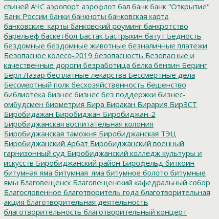
свиней
АЧС
аэропорт
аэрофлот
бал
банк
банк "Открытие"
Банк России
банки
банкноты
банковская карта
банковские_карты
банковский роуминг
банкротство
барельеф
баскетбол
Бастак
Бастрыкин
батут
Бедность
бездомные
бездомные животные
безналичные платежи
Безопасное колесо-2019
безопасность
Безопасные и
качественные дороги
безработица
белка
бензин
Беринг
Берл Лазар
бесплатные лекарства
Бессмертные дела
Бессмертный полк
бесхозяйственность
бешенство
библиотека
бизнес
бизнес без поддержки
бизнес-
омбудсмен
биометрия
Бира
Биракан
Бирария
БирЗСТ
Биробидажан
Биробиджан
Биробиджан-2
Биробиджанская воспитательная колония
Биробиджанская таможня
Биробиджанская ТЭЦ
Биробиджанский Арбат
Биробиджанский военный
гарнизонный суд
Биробиджанский колледж культуры и
искусств
Биробиджанский район
Бирофельд
биткоин
битумная яма
битумная_яма
битумное болото
битумные
ямы
Благовещенск
Благовещенский кафедральный собор
Благословенное
благотворитель года
благотворительная
акция
благотворительная деятельность
благотворительность
благотворительный концерт