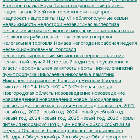
Баженова
наука
Наум Ливант
национальный рейтинг
национальный рейтинг тревожности
наципроект
нацпроект
нацпроекты
НДФЛ
неблагополучные семьи
недвижимость
недострои
независимая экспертиза
независимые сми
незаконная миграция
незаконная охота
незаконная рубка
незаконная_реклама
некролог
нелегальная торговля
Немаев
непогода
нерабочая неделя
несанкционированная_торговля
несанкционированный_митинг
несовершеннолетние
несчастный случай
Нетрезвый водитель
неуважение к
власти
неформальная занятость
нефть
Нижнеленинский
пункт пропуска
Николаевка
николаевка_памятник
Николаевская районная больница
Николай Канделя
никотин
НК РФ
НКО
НКО «РОКР»
Новая звезда
Новгородская область
нововвведение
нововведение
нововведениея
нововведения
новое_оборудование
новые люди
новые маршруты
Новый год
новый год_2021
новый год_2022
новый год_2024
новый учебный год
новый_год_2024
новый_год_2025
новый_год_2026
нормы
питания
норовирус
Нотр-Дам
ноябрь
обзор событий за
неделю
Областная больница
областная поликлиника
облздрав
Облученский район
облучье
Облэнергоремонт