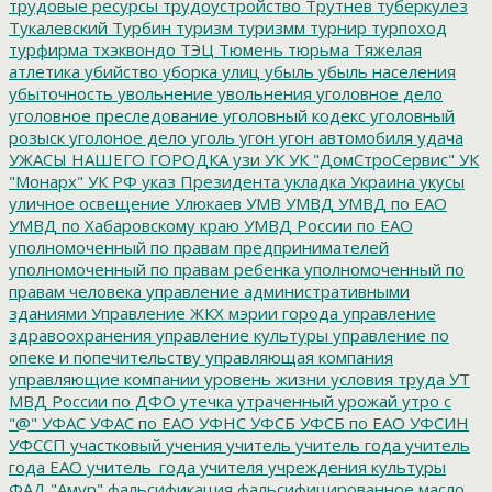
трудовые ресурсы
трудоустройство
Трутнев
туберкулез
Тукалевский
Турбин
туризм
туризмм
турнир
турпоход
турфирма
тхэквондо
ТЭЦ
Тюмень
тюрьма
Тяжелая
атлетика
убийство
уборка улиц
убыль
убыль населения
убыточность
увольнение
увольнения
уголовное дело
уголовное преследование
уголовный кодекс
уголовный
розыск
уголоное дело
уголь
угон
угон автомобиля
удача
УЖАСЫ НАШЕГО ГОРОДКА
узи
УК
УК "ДомСтроСервис"
УК
"Монарх"
УК РФ
указ Президента
укладка
Украина
укусы
уличное освещение
Улюкаев
УМВ
УМВД
УМВД по ЕАО
УМВД по Хабаровскому краю
УМВД России по ЕАО
уполномоченный по правам предпринимателей
уполномоченный по правам ребенка
уполномоченный по
правам человека
управление административными
зданиями
Управление ЖКХ мэрии города
управление
здравоохранения
управление культуры
управление по
опеке и попечительству
управляющая компания
управляющие компании
уровень жизни
условия труда
УТ
МВД России по ДФО
утечка
утраченный урожай
утро с
"@"
УФАС
УФАС по ЕАО
УФНС
УФСБ
УФСБ по ЕАО
УФСИН
УФССП
участковый
учения
учитель
учитель года
учитель
года ЕАО
учитель_года
учителя
учреждения культуры
ФАД "Амур"
фальсификация
фальсифицированное масло