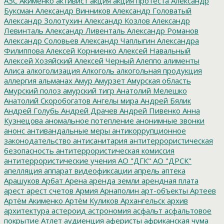
АЗС
Акименко
активист
акция
акция протеста
Александр
Буксман
Александр Винников
Александр Головатый
Александр Золотухин
Александр Козлов
Александр
Левинталь
Александр Ливенталь
Александр Романов
Александр Соловьев
Александр Чаплыгин
Александра
Филиппова
Алексей Корниенко
Алексей Навальный
Алексей Хозяйский
Алексей Черный
Алеппо
алименты
Алиса
алкоголизация
Алкоголь
алкогольная продукция
аллергия
альманах
Амур
Амурзет
Амурская область
Амурский полоз
амурский тигр
Анатолий Мелешко
Анатолий Скоробогатов
Ангелы мира
Андрей Бялик
Андрей Голубь
Андрей Драчев
Андрей Пивенко
Анна
Кузнецова
аномальное потепление
анонимные звонки
анонс
антивандальные меры
антикоррупционное
законодательство
антисанитария
антитеррористическая
безопасность
антитеррористическая комиссия
антитеррористические учения
АО "ДГК"
АО "ДРСК"
апелляция
аппарат видеофиксации
апрель
аптека
Арашуков
Арбат
Арена
аренда земли
арендная плата
арест
арест счетов
Армия
Арнаполин
арт-объекты
Артеев
Артём Акименко
Артём Куликов
Архангельск
архив
архитектура
астероид
астрономия
асфальт
асфальтовое
покрытие
Атлет
аудиенция
аферисты
африканская чума