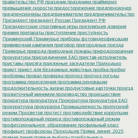
правительство РФ
праздник
праздники
праймериз
превышение скорости
предостережение
предпенсионер
предпенсионеры
предприниматели
предпринимательство
Президент
президент России
Президент РФ
Президентские спортивные игры
презумпция доверия
премия
препараты
преступление
преступность
Приамурский
Приамурье
приборы фотовидеофиксации
прививочная кампания
приговор
пригородные поезда
Приморье
природа
природные пожары
природоохранная
прокуратура
присоединение ЕАО
пристав-исполнитель
приставы
присяга
присяжные заседатели
Приходько
приют
приют для бездомных животных
пробка
пробки
проблемы
провал
проверка
прогноз
прогноз погоды
программа переселения
программа реновации
продолжительность жизни
продуктовые карточки
проезд
прожиточный минимум
производство
происшествие
прократура
прокуратруа
Прокуратура
прокуратура ЕАО
прокуратуура
прокураура
Промышленность
пропускной
режим
Просветов
протест
противодействие коррупции
противопожарный период
противопожарный режим
профессиональное_образование
профильный класс
профицит
профсоюзы
Проходцев
Пряма_линия_2025
прямая линия
прямые выборы
психбольница