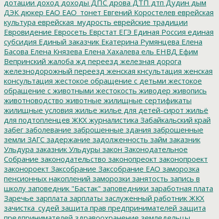
дотации
доход
доходы
ДПС
дрова
ДТП
дтп
Дудин
дым
ДЭК
дюкер
ЕАО
ЕАО_тонет
Евгений Коростелев
еврейская
культура
еврейская_мудрость
еврейские традиции
Евровидение
Евросеть
Еврстат
ЕГЭ
Единая Россия
единая
субсидия
Единый заказчик
Екатерина Румянцева
Елена
Басова
Елена Князева
Елена Хахалева
ель
ЕНВД
Ефим
Вепринский
жалоба
жд переезд
железная дорога
железнодорожный переезд
женская кнсультация
женская
консультация
жестокое обращение с детьми
жестокое
обращение с животными
жестокость
живодер
живопись
животноводство
животные
жилищные сертификаты
жилищные условия
жилье
жилье для детей-сирот
жильё
для подтопленцев
ЖКХ
журналистика
Забайкальский край
забег
заболевание
заброшенные здания
заброшенные
земли
ЗАГС
задержание
задолженность
займ
заказник
Ульдура
заказник Ульдуры
закон
Законодательное
Собрание
законодательство
законопреокт
законопроект
законороект
Заксобрание
Заксобрание ЕАО
заморозка
пенсионных накоплений
заморозки
занятость
запись в
школу
заповедник "Бастак"
заповедники
заработная плата
Заречье
зарплата
зарплаты
заслуженный работник ЖКХ
зачистка_судей
защита прав предпринимателей
защита
предпринимателей
здравоохранение
земледельцы