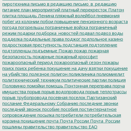
пиротехника
письмо в редакцию
письмо_в_редакцию
питание
план мероприятий
платный перекресток
Платон
плитка
площадь Ленина
пляжный волейбол
пневмония
побег из колонии
побои
повышение пенсионного возраста
погода
погорельцы
пограничные войска
пограничный
режим
подарки
подборка_новостей
подвал
подвоз воды
подделка
поддельные права
поджог
подпольное казино
подростковая преступность
подстанция
подтопление
подтопленцы
подъемные
Пожар
пожар
пожарная
безопасность
пожарные
пожарный кроссфит
пожароопасный период
пожароопасный сезон
пожары
поиск
поиск ребенка
покушение на дачу взятки
покушение
на убийство
полезное
полигон
поликлиника
полиомиелит
политехнический техникум
политические партии
полиция
Половинко
помойки
помощь
Понтонная переправа
порча
имущества
порыв
порыв водопровода
порыв теплотрассы
порыв трубопровода
посевная
поселок Партизанский
послание Федеральному Собранию
последние звонки
последний звонок
пособие
пособия
постинтернатное
сопровождение
посылка
потребители
потребительская
корзина
похищение
почта
Почта России
Почта_России
пошлины
правительство
правительство ЕАО