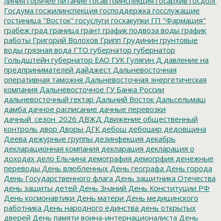
линия
горячее питание
госавтоинспекция
госархив
госдолг
Госдума
госжилинспекция
господдержка
госслужащие
гостиница "Восток"
госуслуги
госхакупки
ГП "Фармация"
грабеж
град
граница
грант
график подвоза воды
график
работы
Григорий Волохов
Грипп
Грудинин
грунтовые
воды
грязная вода
ГТО
губернатор
губернатор
Гольдштейн
губернатор ЕАО
ГУК
Гулягин
Д
давление на
предпринимателей
дайджест
Дальневосточная
оперативная таможня
Дальневосточная энергетическая
компания
Дальневосточное ГУ Банка России
дальневосточный гектар
Дальний Восток
Дальсельмаш
дамба
дачное расписание
дачные перевозки
дачный_сезон_2026
ДВЖД
Движение общественный
контроль
двор
Дворы
ДГК
дебош
дебошир
дедовщина
Деева
дежурные группы
дезинфекция
декабрь
декларационная компания
декларация
декларация о
доходах
дело Ельчина
демография
демогрфия
денежные
переводы
День влюбленных
День географа
День города
День Государственного флага
День защитника Отечества
день защиты детей
День Знаний
День Конституции РФ
День космонавтики
День матери
День медицинского
работника
День народного единства
день открытых
дверей
День памяти воина-интернационалиста
День