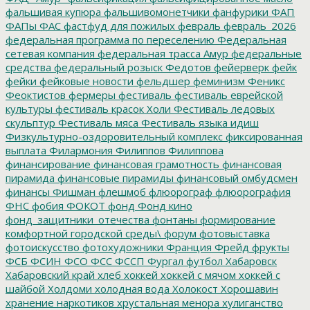
фальшивая купюра
фальшивомонетчики
фанфурики
ФАП
ФАПы
ФАС
фастфуд для пожилых
февраль
февраль_2026
федеральная программа по переселению
Федеральная
сетевая компания
федеральная трасса Амур
федеральные
средства
федеральный розыск
Федотов
фейерверк
фейк
фейки
фейковые новости
фельдшер
феминизм
Феникс
Феоктистов
фермеры
фестиваль
фестиваль еврейской
культуры
фестиваль красок Холи
Фестиваль ледовых
скульптур
Фестиваль мяса
Фестиваль языка идиш
Физкультурно-оздоровительный комплекс
фиксированная
выплата
Филармония
Филиппов
Филиппова
финансирование
финансовая грамотность
финансовая
пирамида
финансовые пирамиды
финансовый омбудсмен
финансы
Фишман
флешмоб
флюорограф
флюорография
ФНС
фобия
ФОКОТ
фонд
Фонд кино
фонд_защитники_отечества
фонтаны
формирование
комфортной городской среды\
форум
фотовыставка
фотоискусство
фотохудожники
Франция
Фрейд
фрукты
ФСБ
ФСИН
ФСО
ФСС
ФССП
Фургал
футбол
Хабаровск
Хабаровский край
хлеб
хоккей
хоккей с мячом
хоккей с
шайбой
Холдоми
холодная вода
Холокост
Хорошавин
хранение наркотиков
хрустальная менора
хулиганство