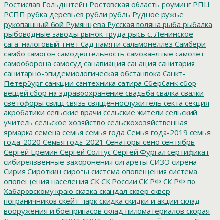
Ростислав Гольдштейн
Ростовская область
роуминг
РПЦ
РСПП
рубка деревьев
рубли
рубль
Рудное
ружье
рукопашный бой
Румянцева
Русская поляна
рыба
рыбалка
рыбоводные заводы
рынок труда
рысь
с. Ленинское
сага_налоговый_гнет
Сад памяти
сальмонеллез
Самбери
самбо
самогон
самодеятельность
самозанятые
самолет
самооборона
самосуд
санавиация
санация
санитария
санитарно-эпидемиологическая обстанвока
Санкт-
Петербург
санкции
сантехника
сатира
Сбербанк
сбор
вещей
сбор на здравоохранение
свадьба
свалка
свалки
светофоры
свищ
связь
священнослужитель
секта
секция
акробатики
сельские врачи
сельские жители
сельский
учитель
сельское хозяйство
сельскохозяйственная
ярмарка
семена
семья
семья года
Семья года-2019
семья
года-2020
Семья года-2021
Сенаторы
сено
сентябрь
Сергей Ерёмин
Сергей Солтус
Сергей Фургал
сертификат
сибиреязвенные захоронения
сигареты
СИЗО
сирена
Сирия
Сироткин
сироты
система оповещения
система
оповещения населения
СК
СК России
СК РФ
СК РФ по
Хабаровскому краю
сказка
скандал
сквер
сквер
пограничников
скейт-парк
скидка
скидки и акции
склад
вооружения и боеприпасов
склад пиломатериалов
скорая