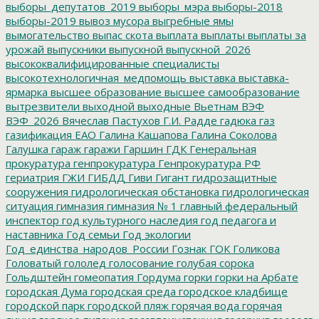
выборы_депутатов_2019
выборы_мэра
выборы-2018
выборы-2019
вывоз мусора
выгребные ямы
вымогательство
выпас скота
выплата
выплаты
выплаты за
урожай
выпускники
выпускной
выпускной_2026
высококвалифицированные специалисты
высокотехнологичная_медпомощь
выставка
выставка-
ярмарка
высшее образование
высшее самообразование
вытрезвители
выходной
выходные
Вьетнам
ВЭФ
ВЭФ_2026
Вячеслав Пастухов
Г.И. Радде
гадюка
газ
газификация ЕАО
Галина Кашапова
Галина Соколова
Галушка
гараж
гаражи
Гаршин
ГДК
Генеральная
прокуратура
генпрокуратура
Генпрокуратура РФ
гериатрия
ГЖИ
ГИБДД
Гиви
Гигант
гидрозащитные
сооружения
гидрологическая обстановка
гидрологическая
ситуация
гимназия
гимназия № 1
главный федеральный
инспектор
год культурного наследия
год педагога и
наставника
Год семьи
Год экологии
Год_единства_народов_России
Гознак
ГОК
Голикова
Головатый
гололед
голосование
голубая сорока
Гольдштейн
гомеопатия
Гордума
горки
горки на Арбате
городская Дума
городская среда
городское кладбище
городской парк
городской пляж
горячая вода
горячая