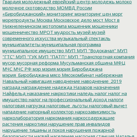
Гвардия
молодежный еврейский центр
молодежь
молоко
молочное скотоводство
МОМВД России
«Биробиджанский»
мониторинг
мониторинг цен
морг
морепродукты
Москва
Московское дело
мост
Мост в
Нижнеленинском
мотопомпа
мошенник
мошенники
мошенничество
МРОТ
мудрость
музей
музей
современного искусства
музыкальный спектакль
муниципалитеты
муниципальная программа
муниципальное имущество
МУП
МУП "Водоканал"
МУП
"ГТС"
МУП "ГУК
МУП "ПАТП"
МУП "Транспортная компания
мусор
мусорная реформа
Мусульманская община
МФЦ
МЧС
МЧС РФ
мэр
мэрия
мэрия Биробиджана
мэрия_Биробиджана
мясо
Мясокомбинат
набережная
Навальный
навигация
наводнение
наводнение_2019
награда
награждение
надежда
Назаров
назначения
Найфельд
наказание
накркотики
наледь
налог
налог на
имущество
налог на профессиональный доход
налоги
налоговая нагрузка
налоговые_льготы
налоговый вычет
нападение
напорный коллектор
наркозависимость
нарколаборатория
наркомания
наркосодержащие
растения
наркотики
нарушение прав инвалидов
нарушение тишины и покоя
нарушения пожарной
безопасности
насвай
население
насосная станция
Наталья