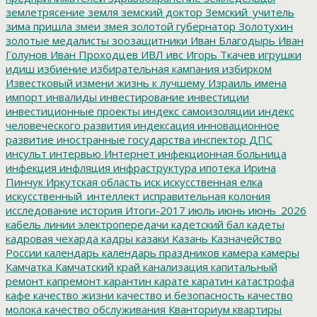
землетрясение
земля
земский доктор
Земский_учитель
зима пришла
змеи
змея
золотой губернатор
Золотухин
золотые медалисты
зоозащитники
Иван Благодырь
Иван
Голунов
Иван Проходцев
ИВЛ
ивс
Игорь Ткачев
игрушки
идиш
избиение
избирательная кампания
избирком
Известковый
измени жизнь к лучшему
Израиль
имена
импорт
инвалиды
инвестирование
инвестиции
инвестиционные проекты
индекс самоизоляции
индекс
человеческого развития
индексация
инновационное
развитие
иностранные государства
инспектор ДПС
инсульт
интервью
Интернет
инфекционная больница
инфекция
инфляция
инфраструктура
ипотека
Ирина
Пинчук
Иркутская область
иск
искусственная елка
искусственный_интеллект
исправительная колония
исследование
история
Итоги-2017
июль
июнь
июнь_2026
кабель линии электропередачи
кадетский бал
кадеты
кадровая чехарда
кадры
казаки
Казань
Казначейство
России
календарь
календарь праздников
камера
камеры
Камчатка
Камчатский край
канализация
капитальный
ремонт
капремонт
карантин
карате
каратин
катастрофа
кафе
качество жизни
качество и безопасность
качество
молока
качество обслуживания
Кванториум
квартиры