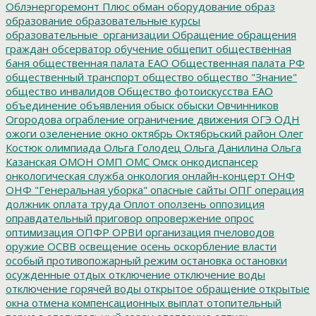
Облэнергоремонт Плюс
обман
оборудование
образ
образование
образовательные курсы
образовательные_организации
Обращение
обращения
граждан
обсерватор
обучение
общепит
общественная
баня
общественная палата ЕАО
Общественная палата РФ
общественный транспорт
общество
общество "Знание"
общество инвалидов
Общество фотоискусства ЕАО
объединение
объявления
обыск
обыски
Овчинников
Огородова
ограбление
ограничение движения
ОГЭ
ОДН
ожоги
озеленение
окно
октябрь
Октябрьский район
Олег
Костюк
олимпиада
Ольга Голодец
Ольга Данилина
Ольга
Казанская
ОМОН
ОМП
ОМС
Омск
онкодиспансер
онкологическая служба
онкология
онлайн-концерт
ОНФ
ОНФ "Генеральная уборка"
опасные сайты
ОПГ
операция
должник
оплата труда
Оплот
оползень
оппозиция
оправдательный приговор
опровержение
опрос
оптимизация
ОПФР
ОРВИ
организация пчеловодов
оружие
ОСВВ
освещение
осень
оскорбление власти
особый противопожарный режим
остановка
остановки
осужденные
отдых
отключение
отключение воды
отключение горячей воды
открытое обращение
открытые
окна
отмена компенсационных выплат
отопительный