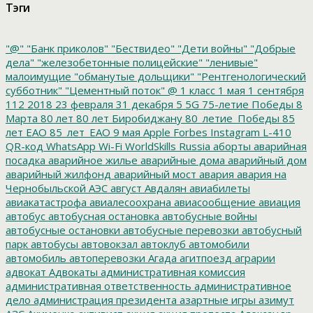
Тэги
"@"
"Банк приколов"
"Бествидео"
"Дети войны"
"Добрые
дела"
"железобетонные полицейские"
"ленивые"
малоимущие
"обманутые дольщики"
"Рентгенологический
субботник"
"Цементный поток"
@
1 класс
1 мая
1 сентября
112
2018
23 февраля
31 декабря
5
5G
75-летие Победы
8
Марта
80 лет
80 лет Биробиджану
80_летие_Победы
85
лет ЕАО
85_лет_ЕАО
9 мая
Apple
Forbes
Instagram
L-410
QR-код
WhatsApp
Wi-Fi
WorldSkills Russia
аборты
аварийная
посадка
аварийное жилье
аварийные дома
аварийный дом
аварийный жилфонд
аварийный мост
авария
авария на
Чернобыльской АЭС
август
Авдалян
авиабилеты
авиакатастрофа
авиалесоохрана
авиасообщение
авиация
автобус
автобусная остановка
автобусные войны
автобусные остановки
автобусные перевозки
автобусный
парк
автобусы
автовокзал
автоклуб
автомобили
автомобиль
автоперевозки
Агада
агитпоезд
аграрии
адвокат
Адвокаты
административная комиссия
административная ответственность
административное
дело
администрация президента
азартные игры
азимут