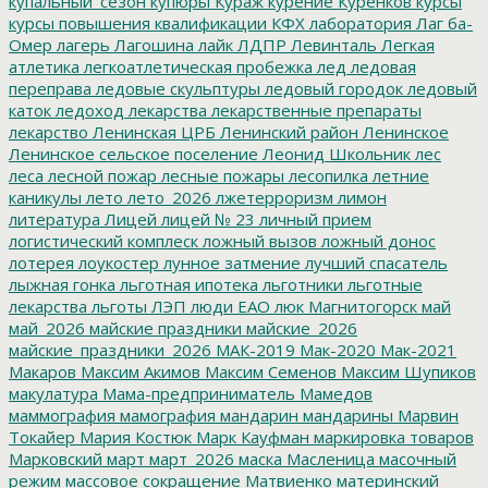
купальный_сезон
купюры
Кураж
курение
Куренков
курсы
курсы повышения квалификации
КФХ
лаборатория
Лаг ба-
Омер
лагерь
Лагошина
лайк
ЛДПР
Левинталь
Легкая
атлетика
легкоатлетическая пробежка
лед
ледовая
переправа
ледовые скульптуры
ледовый городок
ледовый
каток
ледоход
лекарства
лекарственные препараты
лекарство
Ленинская ЦРБ
Ленинский район
Ленинское
Ленинское сельское поселение
Леонид Школьник
лес
леса
лесной пожар
лесные пожары
лесопилка
летние
каникулы
лето
лето_2026
лжетерроризм
лимон
литература
Лицей
лицей № 23
личный прием
логистический комплеск
ложный вызов
ложный донос
лотерея
лоукостер
лунное затмение
лучший спасатель
лыжная гонка
льготная ипотека
льготники
льготные
лекарства
льготы
ЛЭП
люди ЕАО
люк
Магнитогорск
май
май_2026
майские праздники
майские_2026
майские_праздники_2026
МАК-2019
Мак-2020
Мак-2021
Макаров
Максим Акимов
Максим Семенов
Максим Шупиков
макулатура
Мама-предприниматель
Мамедов
маммография
мамография
мандарин
мандарины
Марвин
Токайер
Мария Костюк
Марк Кауфман
маркировка товаров
Марковский
март
март_2026
маска
Масленица
масочный
режим
массовое сокращение
Матвиенко
материнский