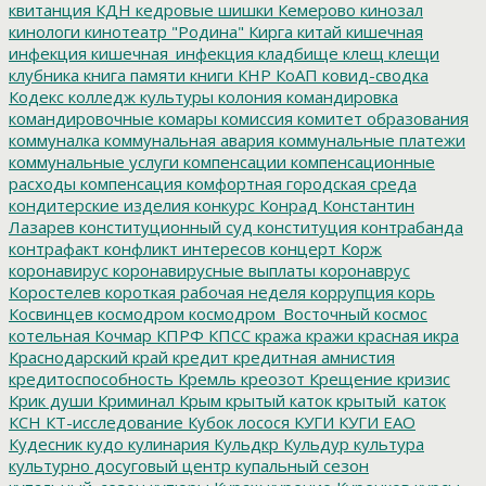
квитанция
КДН
кедровые шишки
Кемерово
кинозал
кинологи
кинотеатр "Родина"
Кирга
китай
кишечная
инфекция
кишечная_инфекция
кладбище
клещ
клещи
клубника
книга памяти
книги
КНР
КоАП
ковид-сводка
Кодекс
колледж культуры
колония
командировка
командировочные
комары
комиссия
комитет образования
коммуналка
коммунальная авария
коммунальные платежи
коммунальные услуги
компенсации
компенсационные
расходы
компенсация
комфортная городская среда
кондитерские изделия
конкурс
Конрад
Константин
Лазарев
конституционный суд
конституция
контрабанда
контрафакт
конфликт интересов
концерт
Корж
коронавирус
коронавирусные выплаты
коронаврус
Коростелев
короткая рабочая неделя
коррупция
корь
Косвинцев
космодром
космодром_Восточный
космос
котельная
Кочмар
КПРФ
КПСС
кража
кражи
красная икра
Краснодарский край
кредит
кредитная амнистия
кредитоспособность
Кремль
креозот
Крещение
кризис
Крик души
Криминал
Крым
крытый каток
крытый_каток
КСН
КТ-исследование
Кубок лосося
КУГИ
КУГИ ЕАО
Кудесник
кудо
кулинария
Кульдкр
Кульдур
культура
культурно досуговый центр
купальный сезон