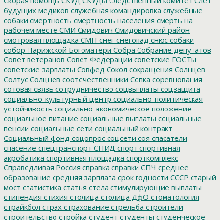
Скорая помощь
СКУД
СКУДы
Следственный комитет
Слет
будущих медиков
служебная командировка
служебные
собаки
смертность
смертность населения
смерть на
рабочем месте
СМИ
Смидович
Смидовичский район
смотровая площадка
СМП
снег
снегопад
снюс
собаки
собор Парижской Богоматери
Собра
Собрание депутатов
Совет ветеранов
Совет Федерации
советские ГОСТы
советские зарплаты
Совфед
Сокол
сокращения
Солнцев
Солтус
Солцнев
соотечественники
Сопка
соревнования
сотовая связь
сотрудничество
соцвыплаты
соцзащита
социально-культурный центр
социально-политическая
устойчивость
социально-экономическое положение
социальное питание
социальные выплаты
социальные
пенсии
социальные сети
социальный контракт
Социальный фонд
соцопрос
соцсети
соя
спасатели
спасение
спецтранспорт
СПИД
спорт
спортивная
акробатика
спортивная площадка
спорткомплекс
Справедливая Россия
справка
справки
СПЧ
среднее
образование
средняя зарплата
срок годности
СССР
старый
мост
статистика
статья
стела
стимулирующие выплаты
стипендия
стихия
столица
столица ДфО
стоматология
страйкбол
страх
страхование
стрельба
строители
строительство
стройка
студент
студенты
студенческое