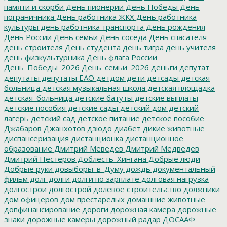
памяти и скорби
День пионерии
День Победы
День
пограничника
День работника ЖКХ
День работника
культуры
день работника транспорта
День рождения
День России
День семьи
День соседа
День спасателя
день строителя
День студента
день тигра
день учителя
день физкультурника
День флага России
День_Победы_2026
День_семьи_2026
деньги
депутат
депутаты
депутаты ЕАО
детдом
дети
детсады
детская
больница
детская музыкальная школа
детская площадка
детская_больница
детские батуты
детские выплаты
детские пособия
детские сады
детский дом
детский
лагерь
детский сад
детское питание
детское пособие
Джабаров
Джанхотов
дзюдо
диабет
дикие животные
диспансеризация
дистанционка
дистанционное
образование
Дмитрий Меведев
Дмитрий Медведев
Дмитрий Нестеров
Доблесть_Хингана
Добрые люди
Добрые руки
довыборы_в_Думу
дождь
документальный
фильм
долг
долги
долги по зарплате
долговая нагрузка
долгострои
долгострой
долевое строительство
должники
дом офицеров
дом престарелых
домашние животные
допфинансирование
дороги
дорожная камера
дорожные
знаки
дорожные камеры
дорожный радар
ДОСААФ