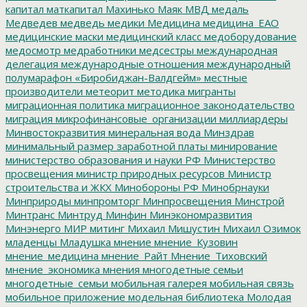
капитал
маткапитал
Махинько
Маяк
МВД
медаль
Медведев
медведь
медики
Медицина
медицина_ЕАО
медицинские маски
медицинский класс
медоборудование
медосмотр
медработники
медсестры
международная
делегация
международные отношения
международный
полумарафон «Биробиджан-Валдгейм»
местные
производители
метеорит
методика
мигранты
миграционная политика
миграционное законодательство
миграция
микрофинансовые_организации
миллиардеры
Минвостокразвития
минеральная вода
Минздрав
минимальный размер заработной платы
минирование
министерство образования и науки РФ
Министерство
просвещения
министр природных ресурсов
Министр
строительства и ЖКХ
Минобороны РФ
Минобрнауки
Минприроды
минпромторг
Минпросвещения
Минстрой
Минтранс
Минтруд
Минфин
Минэкономразвития
Минэнерго
МИР
митинг
Михаил Мишустин
Михаил Озимок
младенцы
Младушка
мнение
мнение_Кузовин
мнение_медицина
мнение_Райт
Мнение_Тиховский
мнение_экономика
мнения
многодетные семьи
многодетные_семьи
мобильная галерея
мобильная связь
мобильное приложение
модельная библиотека
Молодая