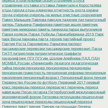
период
отопительный сезон
отопление
отпуск
отравление
отставка
отставка Левинталя и Коростелёва
отцы города
отцы-одиночки
отчетность
охота
охрана
труда
очереди
очередь на жилье
очистные сооружения
Павел Малышев
Павлова
паводок
падение
пал
палаточный
лагерь
Палькина
Памфилова
памятная акция
памятник
памятник-мемориал
память
панихида
парад выпускников
Парад колясок
Парад Победы
Парасибириада-2019
Парк
парк Весна
парковка
парта_героев
партийный проект
Партия Роста
Пархоменко
Парыгина
паспорт
пассажирские перевозки
пассажирские перевозки\
Пасха
ПАТП
патриотизм
патриотическое граффити
пауэрлифтинг
ПГУ
ПГУ им. Шолом-Алейхема
ПДД
ПДН
МОМВД России «Ленинский»
педагоги
педагогическая
тайна
пенсии
пенсионер
пенсионерка
пенсионеры
пенсионная грамотность
пенсионная реформа
пенсионные
накопления
пенсионный возраст
Пенсионный фонд
пенсия
Первенство России по футболу
Первомай 2017
первый
класс
переводы
переезд
перерасчет
перечень
период
навигации
Песах
петарда
Петербургский международный
экономический форум
Петровка
петрушкова
пешеходная
зона
пешеходные переходы
пешеходный переход
Пивенко
пикет
пикник
Пикник на площади Ленина