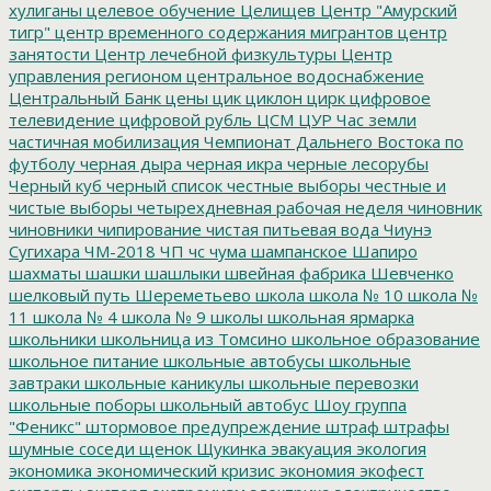
хулиганы
целевое обучение
Целищев
Центр "Амурский
тигр"
центр временного содержания мигрантов
центр
занятости
Центр лечебной физкультуры
Центр
управления регионом
центральное водоснабжение
Центральный Банк
цены
цик
циклон
цирк
цифровое
телевидение
цифровой рубль
ЦСМ
ЦУР
Час земли
частичная мобилизация
Чемпионат Дальнего Востока по
футболу
черная дыра
черная икра
черные лесорубы
Черный куб
черный список
честные выборы
честные и
чистые выборы
четырехдневная рабочая неделя
чиновник
чиновники
чипирование
чистая питьевая вода
Чиунэ
Сугихара
ЧМ-2018
ЧП
чс
чума
шампанское
Шапиро
шахматы
шашки
шашлыки
швейная фабрика
Шевченко
шелковый путь
Шереметьево
школа
школа № 10
школа №
11
школа № 4
школа № 9
школы
школьная ярмарка
школьники
школьница из Томсино
школьное образование
школьное питание
школьные автобусы
школьные
завтраки
школьные каникулы
школьные перевозки
школьные поборы
школьный автобус
Шоу группа
"Феникс"
штормовое предупреждение
штраф
штрафы
шумные соседи
щенок
Щукинка
эвакуация
экология
экономика
экономический кризис
экономия
экофест