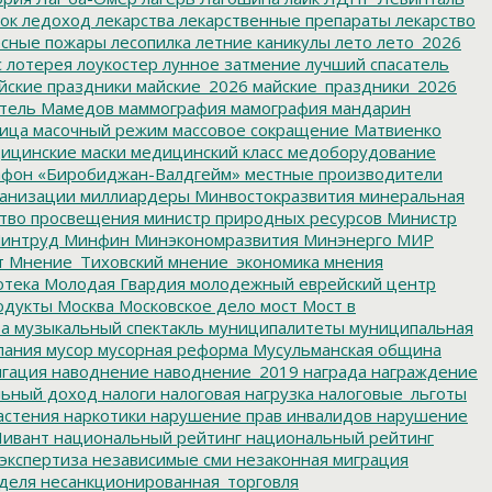
ок
ледоход
лекарства
лекарственные препараты
лекарство
сные пожары
лесопилка
летние каникулы
лето
лето_2026
с
лотерея
лоукостер
лунное затмение
лучший спасатель
йские праздники
майские_2026
майские_праздники_2026
тель
Мамедов
маммография
мамография
мандарин
ица
масочный режим
массовое сокращение
Матвиенко
ицинские маски
медицинский класс
медоборудование
фон «Биробиджан-Валдгейм»
местные производители
анизации
миллиардеры
Минвостокразвития
минеральная
тво просвещения
министр природных ресурсов
Министр
интруд
Минфин
Минэкономразвития
Минэнерго
МИР
т
Мнение_Тиховский
мнение_экономика
мнения
отека
Молодая Гвардия
молодежный еврейский центр
одукты
Москва
Московское дело
мост
Мост в
ва
музыкальный спектакль
муниципалитеты
муниципальная
пания
мусор
мусорная реформа
Мусульманская община
гация
наводнение
наводнение_2019
награда
награждение
льный доход
налоги
налоговая нагрузка
налоговые_льготы
астения
наркотики
нарушение прав инвалидов
нарушение
ивант
национальный рейтинг
национальный рейтинг
экспертиза
независимые сми
незаконная миграция
деля
несанкционированная_торговля