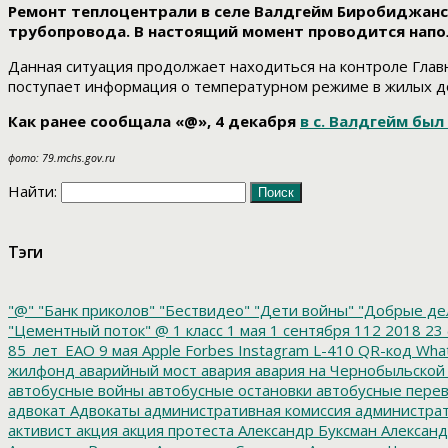
Ремонт теплоцентрали в селе Валдгейм Биробиджанск
трубопровода. В настоящий момент проводится напол
Данная ситуация продолжает находиться на контроле Глав
поступает информация о температурном режиме в жилых до
Как ранее сообщала «@», 4 декабря
в с. Валдгейм бы
фото: 79.mchs.gov.ru
Найти:
Тэги
"@"
"Банк приколов"
"Бествидео"
"Дети войны"
"Добрые де
"Цементный поток"
@
1 класс
1 мая
1 сентября
112
2018
23 
85_лет_ЕАО
9 мая
Apple
Forbes
Instagram
L-410
QR-код
Wha
жилфонд
аварийный мост
авария
авария на Чернобыльской
автобусные войны
автобусные остановки
автобусные перев
адвокат
Адвокаты
административная комиссия
администрат
активист
акция
акция протеста
Александр Буксман
Александ