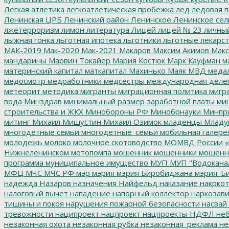
Легкая атлетика
легкоатлетическая пробежка
лед
ледовая п
Ленинская ЦРБ
Ленинский район
Ленинское
Ленинское сел
лжетерроризм
лимон
литература
Лицей
лицей № 23
личны
лыжная гонка
льготная ипотека
льготники
льготные лекарст
МАК-2019
Мак-2020
Мак-2021
Макаров
Максим Акимов
Макс
мандарины
Марвин Токайер
Мария Костюк
Марк Кауфман
ма
материнский капитал
маткапитал
Махинько
Маяк
МВД
меда
медосмотр
медработники
медсестры
международная деле
метеорит
методика
мигранты
миграционная политика
мигра
вода
Минздрав
минимальный размер заработной платы
мин
строительства и ЖКХ
Минобороны РФ
Минобрнауки
Минпр
митинг
Михаил Мишустин
Михаил Озимок
младенцы
Младу
многодетные семьи
многодетные_семьи
мобильная галере
молодежь
молоко
молочное скотоводство
МОМВД России «
Нижнеленинском
мотопомпа
мошенник
мошенники
мошенн
программа
муниципальное имущество
МУП
МУП "Водокана
МФЦ
МЧС
МЧС РФ
мэр
мэрия
мэрия Биробиджана
мэрия_Б
надежда
Назаров
назначения
Найфельд
наказание
накркот
налоговый вычет
нападение
напорный коллектор
наркозави
тишины и покоя
нарушения пожарной безопасности
насвай
тревожности
наципроект
нацпроект
нацпроекты
НДФЛ
неб
незаконная охота
незаконная рубка
незаконная_реклама
не