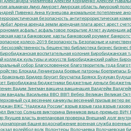
ин
Александра Филиппова
Алексей Корниенко
Алексей Наваль
гия
альманах
Амур
Амурзет
Амурская область
Амурский поло
ндрей Пивенко
Анна Кузнецова
аномальное потепление
ано
террористическая безопасность
антитеррористическая коми
Арбат
Арена
аренда земли
арендная плата
арест
арест счет
трономия
асфальт
асфальтовое покрытие
Атлет
аудиенция
аф
овская карта
банковские_карты
банковский роуминг
банкротс
зопасное колесо-2019
безопасность
Безопасные и качестве
к
бесхозяйственность
бешенство
библиотека
бизнес
бизнес 
Биробиджанская воспитательная колония
Биробиджанская т
 колледж культуры и искусств
Биробиджанский район
Биро
дральный собор
Благословенное
благотворитель года
благот
тройство
Блокада Ленинграда
боевые патроны
боеприпасы
Б
к
браконьер
Бридер
брусит
брусчатка
Брянск
Будукан
будущи
ет Биробиджана
бюджетники
бюджетные деньги
бюджетны
Ленин
Вадим Зингман
вакцина
вакцинация
Валдгейм
Валдгей
изм
вандалы
Васильева
ВВО
ВВП
Вебер
Великан
Великая Окт
ерховный суд
весенние каникулы
весенний призыв
ветер
ве
иджан
ВЖС "Надежда России"
взрыв
взрыв газа
взрыв газово
рёл
Виктор Солнцев
викторина
Винников
вице-премьер
ВИЧ
р Якушев
власть
внеплановая проверка
Внешний долг
внутр
донапорная башня
водоснабжение
военная служба
военные
окзал
волейбол
волк
Волонтеры
Волочаевка
Волочаевская б