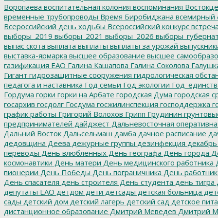
Воропаева
воспитательная колония
воспоминания
Востокц
временные трубопроводы
Время Биробиджана
всемирный 
Всероссийский день ходьбы
Всероссийский конкурс
встреч
выборы_2019
выборы_2021
выборы_2026
выборы_губерна
выпас скота
выплата
выплаты
выплаты за урожай
выпускник
выставка-ярмарка
высшее образование
высшее самообразо
газификация ЕАО
Галина Кашапова
Галина Соколова
Галушк
Гигант
гидрозащитные сооружения
гидрологическая обста
педагога и наставника
Год семьи
Год экологии
Год_единств
Гордума
горки
горки на Арбате
городская Дума
городская с
госархив
госдолг
Госдума
госжилинспекция
господдержка
г
график работы
Григорий Волохов
Грипп
Грудинин
грунтовы
предпринимателей
дайджест
Дальневосточная оперативна
Дальний Восток
Дальсельмаш
дамба
дачное расписание
да
дедовщина
Деева
дежурные группы
дезинфекция
декабрь
переводы
День влюбленных
День географа
День города
Де
космонавтики
День матери
День медицинского работника
Д
пионерии
День Победы
День пограничника
День работник
День спасателя
день строителя
День студента
день тигра
депутаты ЕАО
детдом
дети
детсады
детская больница
дет
сады
детский дом
детский лагерь
детский сад
детское пит
дистанционное образование
Дмитрий Меведев
Дмитрий М