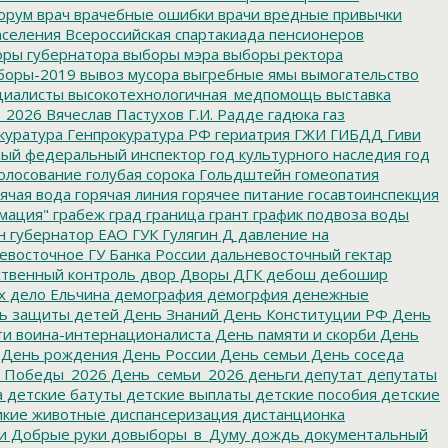
орум
врач
врачебные ошибки
врачи
вредные привычки
аселения
Всероссийская спартакиада пенсионеров
ры губернатора
выборы мэра
выборы ректора
боры-2019
вывоз мусора
выгребные ямы
вымогательство
циалисты
высокотехнологичная_медпомощь
выставка
_2026
Вячеслав Пастухов
Г.И. Радде
гадюка
газ
куратура
Генпрокуратура РФ
гериатрия
ГЖИ
ГИБДД
Гиви
ный федеральный инспектор
год культурного наследия
год
олосование
голубая сорока
Гольдштейн
гомеопатия
ячая вода
горячая линия
горячее питание
госавтоинспекция
мация"
грабеж
град
граница
грант
график подвоза воды
н
губернатор ЕАО
ГУК
Гулягин
Д
давление на
восточное ГУ Банка России
дальневосточный гектар
твенный контроль
двор
Дворы
ДГК
дебош
дебошир
х
дело Ельчина
демография
демогрфия
денежные
ь защиты детей
День Знаний
День Конституции РФ
День
и воина-интернационалиста
День памяти и скорби
День
День рождения
День России
День семьи
День соседа
_Победы_2026
День_семьи_2026
деньги
депутат
депутаты
а
детские батуты
детские выплаты
детские пособия
детские
кие животные
диспансеризация
дистанционка
и
Добрые руки
довыборы_в_Думу
дождь
документальный