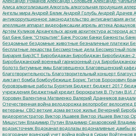
Александр Романов
Александр Соловьев
Александр Чаплыг
Алиса
алкоголизация
Алкоголь
алкогольная продукция
аллер
Ангелы мира
Андрей Бялик
Андрей Голубь
Андрей Драчев
А
антикоррупционное законодательство
антисанитария
анти
апелляция
аппарат видеофиксации
апрель
аптека
Арашуков
Артём Куликов
Архангельск
архив
архитектура
астероид
ас
бал
банк
банк "Открытие"
Банк России
банки
банкноты
банк
бездомные
бездомные животные
безналичные платежи
Бе
бесплатные лекарства
Бессмертные дела
Бессмертный пол
Бирария
БирЗСТ
Биробидажан
Биробиджан
Биробиджан-2
Биробиджанский военный гарнизонный суд
Биробиджанский
болото
битумные ямы
Благовещенск
Благовещенский кафе
благотворительность
благотворительный концерт
благоус
диктант
бомба
бомбоубежище
Борис Титов
Борохович
бра
буровзрывные работы
Бурятия
Бюджет
бюджет 2017
бюдж
учреждения
бюджетный кредит
бюрократия
В. Путин
В.И. 
Коровин
Валентина Матвиенко
Валерий Дранников
вандал
Отечественная война
велодорожка
велопробег
велосипед
В
ветераны_СВО
ветхие дома
ветхое жилье
Вечерний Бироб
видеорегистратор
Виктор Ишавев
Виктор Ишаев
Виктор О
Мишустин
Владимир Путин
Владимир Сахаровский
Владими
водоисточник
Водоканал
водолазы
водоналивные дамбы
во
возгорание
воинский учет
война
война в Сирии
Войтенков
в