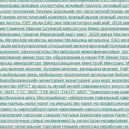
ереправа
ледовые скульптуры
ледовый городок
ледовый кат
ьское поселение
Леонид Школьник
лес
леса
лесной пожар
ле
й прием
логистический комплеск
ложный вызов
ложный доно
ва
льготы
ЛЭП
люди ЕАО
люк
Магнитогорск
май
май_2026
ма
им Семенов
Максим Шупиков
макулатура
Мама-предпринима
ркировка товаров
Марковский
март
март_2026
маска
Маслен
ль
Медведев
медведь
медики
Медицина
медицина_ЕАО
мед
гация
международные отношения
международный полумара
ционное законодательство
миграция
микрофинансовые_орг
ирование
министерство образования и науки РФ
Министерс
ироды
минпромторг
Минпросвещения
Минстрой
Минтранс
М
шка
мнение
мнение_Кузовин
мнение_медицина
мнение_Рай
я
мобильная связь
мобильное приложение
модельная библи
Биробиджанский»
мониторинг
мониторинг цен
морг
морепр
ичество
МРОТ
мудрость
музей
музей современного искусст
л"
МУП "ГТС"
МУП "ГУК
МУП "ПАТП"
МУП "Транспортная ком
иробиджана
мясо
Мясокомбинат
набережная
Навальный
нави
ики
наледь
налог
налог на имущество
налог на профессиона
симость
нарколаборатория
наркомания
наркосодержащие р
население
насосная станция
Наталья Баженова
наука
Наум Л
лагополучные семьи
недвижимость
недострои
независимая 
кролог
нелегальная торговля
Немаев
непогода
нерабочая не