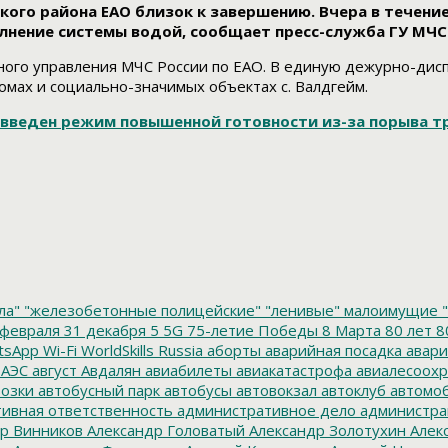
ого района ЕАО близок к завершению. Вчера в течени
нение системы водой, сообщает пресс-служба ГУ МЧС 
ного управления МЧС России по ЕАО. В единую дежурно-дис
мах и социально-значимых объектах с. Валдгейм.
л введен режим повышенной готовности из-за порыва 
ла"
"железобетонные полицейские"
"ленивые" малоимущие
"
февраля
31 декабря
5
5G
75-летие Победы
8 Марта
80 лет
8
tsApp
Wi-Fi
WorldSkills Russia
аборты
аварийная посадка
авари
 АЭС
август
Авдалян
авиабилеты
авиакатастрофа
авиалесоохр
озки
автобусный парк
автобусы
автовокзал
автоклуб
автомо
ивная ответственность
административное дело
администра
р Винников
Александр Головатый
Александр Золотухин
Алек