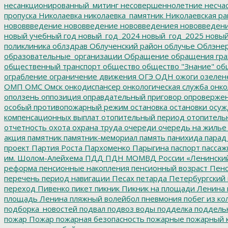
несанкционированный_митинг
несовершеннолетние
несчас
пропуска
Николаевка
николаевка_памятник
Николаевская ра
нововвведение
нововведение
нововведениея
нововведен
новый учебный год
новый_год_2024
новый_год_2025
новый
поликлиника
облздрав
Облученский район
облучье
Облэнер
образовательные_организации
Обращение
обращения гр
общественный транспорт
общество
общество "Знание"
общ
ограбление
ограничение движения
ОГЭ
ОДН
ожоги
озелен
ОМП
ОМС
Омск
онкодиспансер
онкологическая служба
онко
оползень
оппозиция
оправдательный приговор
опроверже
особый противопожарный режим
остановка
остановки
осуж
компенсационных выплат
отопительный период
отопитель
отчетность
охота
охрана труда
очереди
очередь на жилье
акция
памятник
памятник-мемориал
память
панихида
парад
проект
Партия Роста
Пархоменко
Парыгина
паспорт
пассаж
им. Шолом-Алейхема
ПДД
ПДН МОМВД России «Ленински
реформа
пенсионные накопления
пенсионный возраст
Пенс
перечень
период навигации
Песах
петарда
Петербургский
переход
Пивенко
пикет
пикник
Пикник на площади Ленина
площадь Ленина
пляжный волейбол
пневмония
побег из ко
подборка_новостей
подвал
подвоз воды
подделка
поддель
пожар
Пожар
пожарная безопасность
пожарные
пожарный 