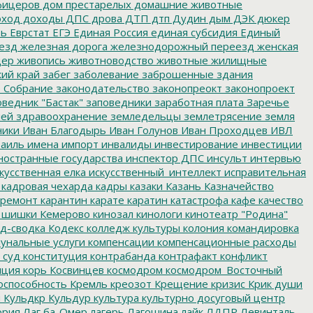
фицеров
дом престарелых
домашние животные
ход
доходы
ДПС
дрова
ДТП
дтп
Дудин
дым
ДЭК
дюкер
ть
Еврстат
ЕГЭ
Единая Россия
единая субсидия
Единый
езд
железная дорога
железнодорожный переезд
женская
дер
живопись
животноводство
животные
жилищные
ий край
забег
заболевание
заброшенные здания
 Собрание
законодательство
законопреокт
законопроект
ведник "Бастак"
заповедники
заработная плата
Заречье
лей
здравоохранение
земледельцы
землетрясение
земля
ники
Иван Благодырь
Иван Голунов
Иван Проходцев
ИВЛ
аиль
имена
импорт
инвалиды
инвестирование
инвестиции
остранные государства
инспектор ДПС
инсульт
интервью
кусственная елка
искусственный_интеллект
исправительная
кадровая чехарда
кадры
казаки
Казань
Казначейство
ремонт
карантин
карате
каратин
катастрофа
кафе
качество
 шишки
Кемерово
кинозал
кинологи
кинотеатр "Родина"
д-сводка
Кодекс
колледж культуры
колония
командировка
унальные услуги
компенсации
компенсационные расходы
 суд
конституция
контрабанда
контрафакт
конфликт
пция
корь
Косвинцев
космодром
космодром_Восточный
оспособность
Кремль
креозот
Крещение
кризис
Крик души
я
Кульдкр
Кульдур
культура
культурно досуговый центр
ория
Лаг ба-Омер
лагерь
Лагошина
лайк
ЛДПР
Левинталь