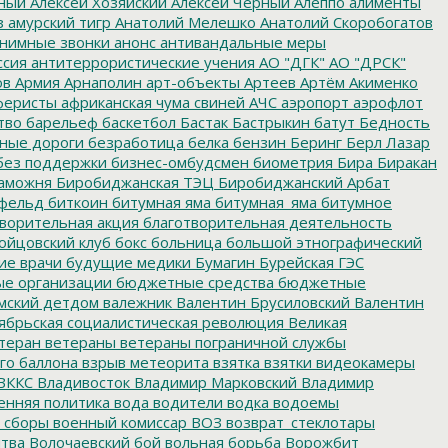
ный
Алексей Хозяйский
Алексей Черный
Алеппо
алименты
з
амурский тигр
Анатолий Мелешко
Анатолий Скоробогатов
нимные звонки
анонс
антивандальные меры
ссия
антитеррористические учения
АО "ДГК"
АО "ДРСК"
ов
Армия
Арнаполин
арт-объекты
Артеев
Артём Акименко
еристы
африканская чума свиней
АЧС
аэропорт
аэрофлот
тво
барельеф
баскетбол
Бастак
Бастрыкин
батут
Бедность
нные дороги
безработица
белка
бензин
Беринг
Берл Лазар
без поддержки
бизнес-омбудсмен
биометрия
Бира
Биракан
аможня
Биробиджанская ТЭЦ
Биробиджанский Арбат
фельд
биткоин
битумная яма
битумная_яма
битумное
ворительная акция
благотворительная деятельность
ойцовский клуб
бокс
больница
большой этнографический
е врачи
будущие медики
Бумагин
Бурейская ГЭС
е организации
бюджетные средства
бюджетные
мский детдом
валежник
Валентин Брусиловский
Валентин
ябрьская социалистическая революция
Великая
теран
ветераны
ветераны пограничной службы
го баллона
взрыв метеорита
взятка
взятки
видеокамеры
ВККС
Владивосток
Владимир Марковский
Владимир
енняя политика
вода
водители
водка
водоемы
 сборы
военный комиссар
ВОЗ
возврат_стеклотары
итва
Волочаевский бой
вольная борьба
Ворожбит