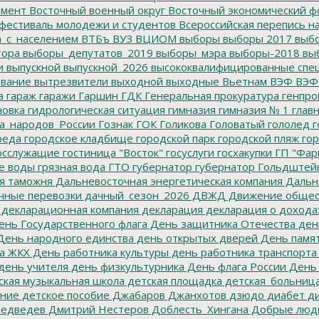
емент
Восточный военный округ
Восточный экономический ф
фестиваль молодежи и студентов
Всероссийская перепись н
а_с_населением
ВТБъ
ВУЗ
ВЦИОМ
выборы
выборы 2017
выбо
тора
выборы_депутатов_2019
выборы_мэра
выборы-2018
вы
и
выпускной
выпускной_2026
высококвалифицированные спе
вание
вытрезвители
выходной
выходные
Вьетнам
ВЭФ
ВЭФ
а
гараж
гаражи
Гаршин
ГДК
Генеральная прокуратура
генпро
новка
гидрологическая ситуация
гимназия
гимназия № 1
глав
а_народов_России
Гознак
ГОК
Голикова
Головатый
гололед
г
реда
городское кладбище
городской парк
городской пляж
гор
осслужащие
гостиница "Восток"
госуслуги
госхакупки
ГП "Фар
е воды
грязная вода
ГТО
губернатор
губернатор Гольдштей
я таможня
Дальневосточная энергетическая компания
Дальне
чные перевозки
дачный_сезон_2026
ДВЖД
Движение общес
декларационная компания
декларация
декларация о дохода
нь Государственного флага
День защитника Отечества
ден
ень народного единства
день открытых дверей
День памят
а ЖКХ
День работника культуры
день работника транспорта
день учителя
день физкультурника
День флага России
День
ская музыкальная школа
детская площадка
детская_больниц
ание
детское пособие
Джабаров
Джанхотов
дзюдо
диабет
ди
едведев
Дмитрий Нестеров
Доблесть_Хингана
Добрые люд