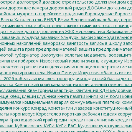
острои
долгострой
долевое строительство
должники
дом о
аки
дорожные камеры
дорожный радар
ДОСААФ
дотации
до
ейская_мудрость
еврейские традиции
Евровидение
Евросе
Елена Хахалева
ель
ЕНВД
Ефим Вепринский
жалоба
жд пере
детьми
жестокое обращение с животными
жестокость
живо
ирот
жильё для подтопленцев
ЖКХ
журналистика
Забайкальск
м
заказник Ульдура
заказник Ульдуры
закон
Законодательное
ионных накоплений
заморозки
занятость
запись в школу
запо
дей
защита прав предпринимателей
защита предпринимате
лотой губернатор
Золотухин
золотые медалисты
зоозащит
ампания
избирком
Известковый
измени жизнь к лучшему
Изр
овеческого развития
индексация
инновационное развитие
ин
раструктура
ипотека
Ирина Пинчук
Иркутская область
иск
ис
ь_2026
кабель линии электропередачи
кадетский бал
кадеты
мчатка
Камчатский край
канализация
капитальный ремонт
кап
бслуживания
Кванториум
квартиры
квитанция
КДН
кедровые
ище
клещ
клещи
клубника
книга памяти
книги
КНР
КоАП
кови
оммуналка
коммунальная авария
коммунальные платежи
комм
делия
конкурс
Конрад
Константин Лазарев
конституционный
латы
коронаврус
Коростелев
короткая рабочая неделя
корру
икра
Краснодарский край
кредит
кредитная амнистия
кредит
ование
Кубок лосося
КУГИ
КУГИ ЕАО
Кудесник
кудо
кулинари
уренков
курсы
курсы повышения квалификации
КФХ
лаборат