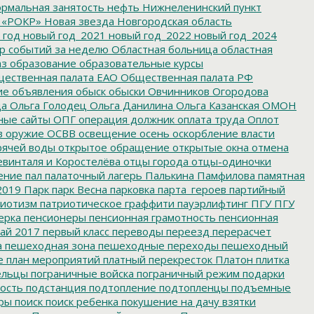
рмальная занятость
нефть
Нижнеленинский пункт
 «РОКР»
Новая звезда
Новгородская область
 год
новый год_2021
новый год_2022
новый год_2024
р событий за неделю
Областная больница
областная
аз
образование
образовательные курсы
ественная палата ЕАО
Общественная палата РФ
ие
объявления
обыск
обыски
Овчинников
Огородова
да
Ольга Голодец
Ольга Данилина
Ольга Казанская
ОМОН
ные сайты
ОПГ
операция должник
оплата труда
Оплот
в
оружие
ОСВВ
освещение
осень
оскорбление власти
рячей воды
открытое обращение
открытые окна
отмена
евинталя и Коростелёва
отцы города
отцы-одиночки
ение
пал
палаточный лагерь
Палькина
Памфилова
памятная
2019
Парк
парк Весна
парковка
парта_героев
партийный
иотизм
патриотическое граффити
пауэрлифтинг
ПГУ
ПГУ
ерка
пенсионеры
пенсионная грамотность
пенсионная
ай 2017
первый класс
переводы
переезд
перерасчет
а
пешеходная зона
пешеходные переходы
пешеходный
е
план мероприятий
платный перекресток
Платон
плитка
ельцы
пограничные войска
пограничный режим
подарки
ость
подстанция
подтопление
подтопленцы
подъемные
ры
поиск
поиск ребенка
покушение на дачу взятки