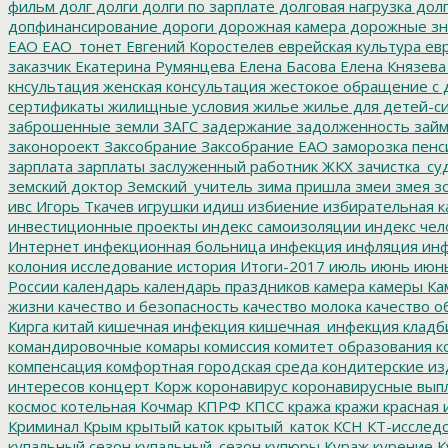
фильм
долг
долги
долги по зарплате
долговая нагрузка
долг
допфинансирование
дороги
дорожная камера
дорожные зн
ЕАО
ЕАО_тонет
Евгений Коростелев
еврейская культура
евр
заказчик
Екатерина Румянцева
Елена Басова
Елена Князева
кнсультация
женская консультация
жестокое обращение с 
сертификаты
жилищные условия
жилье
жилье для детей-с
заброшенные земли
ЗАГС
задержание
задолженность
зай
законороект
Заксобрание
Заксобрание ЕАО
заморозка пенс
зарплата
зарплаты
заслуженный работник ЖКХ
зачистка_су
земский доктор
Земский_учитель
зима пришла
змеи
змея
зо
ивс
Игорь Ткачев
игрушки
идиш
избиение
избирательная к
инвестиционные проекты
индекс самоизоляции
индекс чел
Интернет
инфекционная больница
инфекция
инфляция
инф
колония
исследование
история
Итоги-2017
июль
июнь
июн
России
календарь
календарь праздников
камера
камеры
Ка
жизни
качество и безопасность
качество молока
качество о
Кирга
китай
кишечная инфекция
кишечная_инфекция
кладб
командировочные
комары
комиссия
комитет образования
к
компенсация
комфортная городская среда
кондитерские из
интересов
концерт
Корж
коронавирус
коронавирусные вып
космос
котельная
Кочмар
КПРФ
КПСС
кража
кражи
красная 
Криминал
Крым
крытый каток
крытый_каток
КСН
КТ-исслед
купальный сезон
купальный_сезон
купюры
Кураж
курение
К