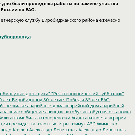
е дня были проведены работы по замене участка
России по ЕАО.
петчерскую службу Биробиджанского района ежечасно
трубопровода
.
обманутые дольщики"
"Рентгенологический субботник"
0 лет Биробиджану
80_летие_Победы
85 лет ЕАО
йное жилье
аварийные дома
аварийный дом
аварийный
ана
авиасообщение
авиация
автобус
автобусная остановка
били
автомобиль
автоперевозки
Агада
агитпоезд
аграрии
ция президента
азартные игры
азимут
АЗС
Акименко
сандр Козлов
Александр Левинталь
Александр Ливенталь