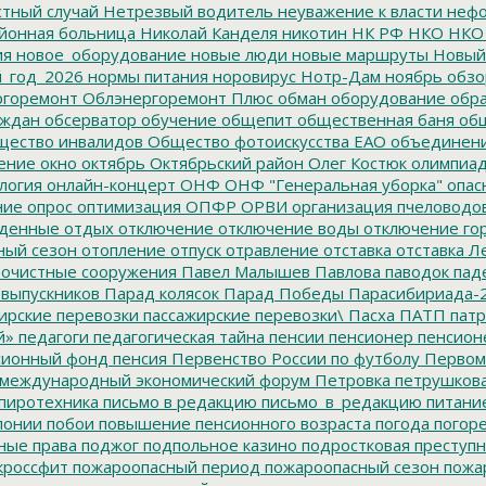
тный случай
Нетрезвый водитель
неуважение к власти
нефо
йонная больница
Николай Канделя
никотин
НК РФ
НКО
НКО
ия
новое_оборудование
новые люди
новые маршруты
Новый
_год_2026
нормы питания
норовирус
Нотр-Дам
ноябрь
обзо
горемонт
Облэнергоремонт Плюс
обман
оборудование
обр
аждан
обсерватор
обучение
общепит
общественная баня
общ
ество инвалидов
Общество фотоискусства ЕАО
объединен
ение
окно
октябрь
Октябрьский район
Олег Костюк
олимпиа
логия
онлайн-концерт
ОНФ
ОНФ "Генеральная уборка"
опас
ние
опрос
оптимизация
ОПФР
ОРВИ
организация пчеловодо
денные
отдых
отключение
отключение воды
отключение го
ный сезон
отопление
отпуск
отравление
отставка
отставка Л
очистные сооружения
Павел Малышев
Павлова
паводок
пад
 выпускников
Парад колясок
Парад Победы
Парасибириада-
ирские перевозки
пассажирские перевозки\
Пасха
ПАТП
патр
й»
педагоги
педагогическая тайна
пенсии
пенсионер
пенсион
ионный фонд
пенсия
Первенство России по футболу
Первом
 международный экономический форум
Петровка
петрушков
пиротехника
письмо в редакцию
письмо_в_редакцию
питани
лонии
побои
повышение пенсионного возраста
погода
погор
ные права
поджог
подпольное казино
подростковая преступн
кроссфит
пожароопасный период
пожароопасный сезон
пожа