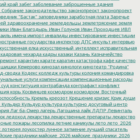
ий край
забег
заболевание
заброшенные здания
 Собрание
законодательство
законопреокт
законопроект
ведник "Бастак"
заповедники
заработная плата
Заречье
лей
здравоохранение
земледельцы
землетрясение
земля
ники
Иван Благодырь
Иван Голунов
Иван Проходцев
ИВЛ
аиль
имена
импорт
инвалиды
инвестирование
инвестиции
остранные государства
инспектор ДПС
инсульт
интервью
кусственная елка
искусственный_интеллект
исправительная
кадровая чехарда
кадры
казаки
Казань
Казначейство
ремонт
карантин
карате
каратин
катастрофа
кафе
качество
 шишки
Кемерово
кинозал
кинологи
кинотеатр "Родина"
д-сводка
Кодекс
колледж культуры
колония
командировка
унальные услуги
компенсации
компенсационные расходы
 суд
конституция
контрабанда
контрафакт
конфликт
пция
корь
Косвинцев
космодром
космодром_Восточный
оспособность
Кремль
креозот
Крещение
кризис
Крик души
я
Кульдкр
Кульдур
культура
культурно досуговый центр
ория
Лаг ба-Омер
лагерь
Лагошина
лайк
ЛДПР
Левинталь
ок
ледоход
лекарства
лекарственные препараты
лекарство
сные пожары
лесопилка
летние каникулы
лето
лето_2026
с
лотерея
лоукостер
лунное затмение
лучший спасатель
йские праздники
майские_2026
майские_праздники_2026