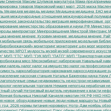
им Семенов
Максим Шупиков
макулатура
Мама-предпринима
ркировка товаров
Марковский
март
март_2026
маска
Маслен
ль
Медведев
медведь
медики
Медицина
медицина_ЕАО
мед
гация
международные отношения
международный полумара
ционное законодательство
миграция
микрофинансовые_орг
ирование
министерство образования и науки РФ
Министерс
ироды
минпромторг
Минпросвещения
Минстрой
Минтранс
М
шка
мнение
мнение_Кузовин
мнение_медицина
мнение_Рай
я
мобильная связь
мобильное приложение
модельная библи
Биробиджанский»
мониторинг
мониторинг цен
морг
морепр
ичество
МРОТ
мудрость
музей
музей современного искусст
л"
МУП "ГТС"
МУП "ГУК
МУП "ПАТП"
МУП "Транспортная ком
иробиджана
мясо
Мясокомбинат
набережная
Навальный
нави
ики
наледь
налог
налог на имущество
налог на профессиона
симость
нарколаборатория
наркомания
наркосодержащие р
население
насосная станция
Наталья Баженова
наука
Наум Л
лагополучные семьи
недвижимость
недострои
независимая 
кролог
нелегальная торговля
Немаев
непогода
нерабочая не
тный случай
Нетрезвый водитель
неуважение к власти
нефо
йонная больница
Николай Канделя
никотин
НК РФ
НКО
НКО
ия
новое_оборудование
новые люди
новые маршруты
Новый
_год_2026
нормы питания
норовирус
Нотр-Дам
ноябрь
обзо
горемонт
Облэнергоремонт Плюс
обман
оборудование
обр