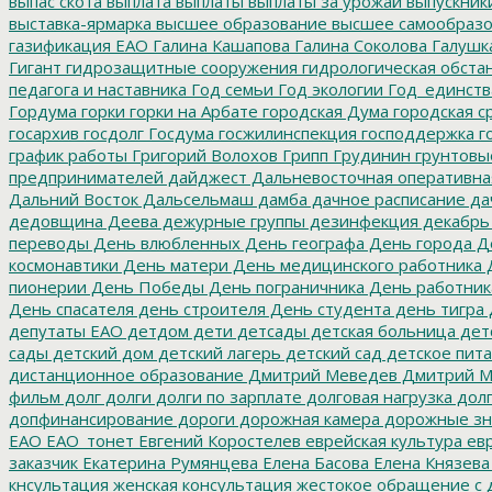
выпас скота
выплата
выплаты
выплаты за урожай
выпускник
выставка-ярмарка
высшее образование
высшее самообразо
газификация ЕАО
Галина Кашапова
Галина Соколова
Галушк
Гигант
гидрозащитные сооружения
гидрологическая обста
педагога и наставника
Год семьи
Год экологии
Год_единств
Гордума
горки
горки на Арбате
городская Дума
городская с
госархив
госдолг
Госдума
госжилинспекция
господдержка
г
график работы
Григорий Волохов
Грипп
Грудинин
грунтовы
предпринимателей
дайджест
Дальневосточная оперативна
Дальний Восток
Дальсельмаш
дамба
дачное расписание
да
дедовщина
Деева
дежурные группы
дезинфекция
декабрь
переводы
День влюбленных
День географа
День города
Де
космонавтики
День матери
День медицинского работника
Д
пионерии
День Победы
День пограничника
День работник
День спасателя
день строителя
День студента
день тигра
депутаты ЕАО
детдом
дети
детсады
детская больница
дет
сады
детский дом
детский лагерь
детский сад
детское пит
дистанционное образование
Дмитрий Меведев
Дмитрий М
фильм
долг
долги
долги по зарплате
долговая нагрузка
долг
допфинансирование
дороги
дорожная камера
дорожные зн
ЕАО
ЕАО_тонет
Евгений Коростелев
еврейская культура
евр
заказчик
Екатерина Румянцева
Елена Басова
Елена Князева
кнсультация
женская консультация
жестокое обращение с 