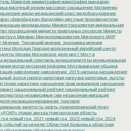
тель
Мамедов
маммография
мамография
мандарин
ица
масочный режим
массовое сокращение
Матвиенко
ицинские маски
медицинский класс
медоборудование
фон «Биробиджан-Валдгейм»
местные производители
анизации
миллиардеры
Минвостокразвития
минеральная
тво просвещения
министр природных ресурсов
Министр
интруд
Минфин
Минэкономразвития
Минэнерго
МИР
т
Мнение_Тиховский
мнение_экономика
мнения
отека
Молодая Гвардия
молодежный еврейский центр
одукты
Москва
Московское дело
мост
Мост в
ва
музыкальный спектакль
муниципалитеты
муниципальная
пания
мусор
мусорная реформа
Мусульманская община
гация
наводнение
наводнение_2019
награда
награждение
льный доход
налоги
налоговая нагрузка
налоговые_льготы
астения
наркотики
нарушение прав инвалидов
нарушение
ивант
национальный рейтинг
национальный рейтинг
экспертиза
независимые сми
незаконная миграция
деля
несанкционированная_торговля
рмальная занятость
нефть
Нижнеленинский пункт
 «РОКР»
Новая звезда
Новгородская область
 год
новый год_2021
новый год_2022
новый год_2024
р событий за неделю
Областная больница
областная
аз
образование
образовательные курсы