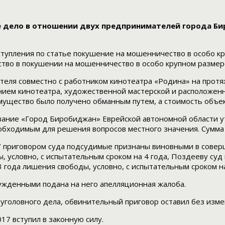
ое дело в отношении двух предпринимателей города Б
упления по статье покушение на мошенничество в особо кр
ство в покушении на мошенничество в особо крупном размер
ателя совместно с работником кинотеатра «Родина» на про
нием кинотеатра, художественной мастерской и расположен
мущество было получено обманным путем, а стоимость объе
ание «Город Биробиджан» Еврейской автономной области ут
бходимым для решения вопросов местного значения. Сумма 
17 приговором суда подсудимые признаны виновными в совер
 условно, с испытательным сроком на 4 года, Поздееву суд 
 года лишения свободы, условно, с испытательным сроком на
сужденными подана на него апелляционная жалоба.
 уголовного дела, обвинительный приговор оставил без изм
17 вступил в законную силу.