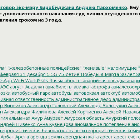
риговор экс-мэру Биробиджана Андрею Пархоменко
. Ем
тве дополнительного наказания суд лишил осужденного
вления сроком на 3 года.
ла"
"железобетонные полицейские"
"ленивые" малоимущие
"
февраля
31 декабря
5
5G
75-летие Победы
8 Марта
80 лет
8
tsApp
Wi-Fi
WorldSkills Russia
аборты
аварийная посадка
авари
 АЭС
август
Авдалян
авиабилеты
авиакатастрофа
авиалесоохр
озки
автобусный парк
автобусы
автовокзал
автоклуб
автомо
ивная ответственность
административное дело
администра
р Винников
Александр Головатый
Александр Золотухин
Алек
ин
Александра Филиппова
Алексей Корниенко
Алексей Наваль
гия
альманах
Амур
Амурзет
Амурская область
Амурский поло
ндрей Пивенко
Анна Кузнецова
аномальное потепление
ано
террористическая безопасность
антитеррористическая коми
Арбат
Арена
аренда земли
арендная плата
арест
арест счет