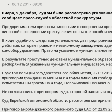
06.12.2017 09:30
Вчера, 5 декабря, судом было рассмотрено уголовн
сообщает пресс-служба областной прокуратуры.
Предприниматели признаны виновными в совершении прест
виновной в совершении преступления по статье пособниче
В ходе судебного следствия установлено, два предприним
действия, которые привели к незаконному завладению зда
кинооборудованием. Право на указанное муниципальное и
В результате преступных действий муниципальное образов
распоряжаться указанным муниципальным имуществом, нео
С учетом позиции государственного обвинителя, 22.09.20
приговорил гражданина Мишина к 4 годам лишения свободы,
испытательным сроком на 4 года, Новожиловой назначено 3
Не согласившись с приговором суда, стороной защиты и о
Суд Еврейской автономной области, рассмотрев материалы
Приговор Биробиджанского районного суда ЕАО от 22.09.20