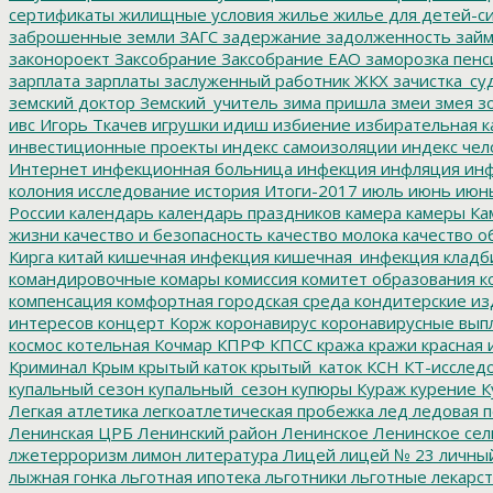
сертификаты
жилищные условия
жилье
жилье для детей-с
заброшенные земли
ЗАГС
задержание
задолженность
зай
законороект
Заксобрание
Заксобрание ЕАО
заморозка пенс
зарплата
зарплаты
заслуженный работник ЖКХ
зачистка_су
земский доктор
Земский_учитель
зима пришла
змеи
змея
зо
ивс
Игорь Ткачев
игрушки
идиш
избиение
избирательная к
инвестиционные проекты
индекс самоизоляции
индекс чел
Интернет
инфекционная больница
инфекция
инфляция
инф
колония
исследование
история
Итоги-2017
июль
июнь
июн
России
календарь
календарь праздников
камера
камеры
Ка
жизни
качество и безопасность
качество молока
качество о
Кирга
китай
кишечная инфекция
кишечная_инфекция
кладб
командировочные
комары
комиссия
комитет образования
к
компенсация
комфортная городская среда
кондитерские из
интересов
концерт
Корж
коронавирус
коронавирусные вып
космос
котельная
Кочмар
КПРФ
КПСС
кража
кражи
красная 
Криминал
Крым
крытый каток
крытый_каток
КСН
КТ-исслед
купальный сезон
купальный_сезон
купюры
Кураж
курение
К
Легкая атлетика
легкоатлетическая пробежка
лед
ледовая п
Ленинская ЦРБ
Ленинский район
Ленинское
Ленинское сел
лжетерроризм
лимон
литература
Лицей
лицей № 23
личны
лыжная гонка
льготная ипотека
льготники
льготные лекарст