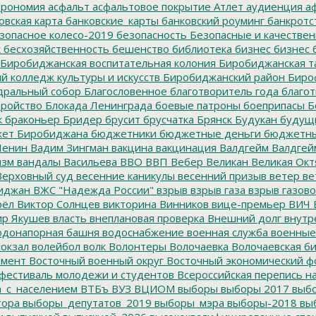
трономия
асфальт
асфальтовое покрытие
Атлет
аудиенция
аф
овская карта
банковские_карты
банковский роуминг
банкротс
зопасное колесо-2019
безопасность
Безопасные и качестве
к
бесхозяйственность
бешенство
библиотека
бизнес
бизнес 
Биробиджанская воспитательная колония
Биробиджанская т
 колледж культуры и искусств
Биробиджанский район
Биро
дральный собор
Благословенное
благотворитель года
благот
тройство
Блокада Ленинграда
боевые патроны
боеприпасы
Б
к
браконьер
Бридер
брусит
брусчатка
Брянск
Будукан
будущи
ет Биробиджана
бюджетники
бюджетные деньги
бюджетны
Ленин
Вадим Зингман
вакцина
вакцинация
Валдгейм
Валдгей
изм
вандалы
Васильева
ВВО
ВВП
Вебер
Великан
Великая Окт
ерховный суд
весенние каникулы
весенний призыв
ветер
ве
иджан
ВЖС "Надежда России"
взрыв
взрыв газа
взрыв газово
рёл
Виктор Солнцев
викторина
Винников
вице-премьер
ВИЧ
р Якушев
власть
внеплановая проверка
Внешний долг
внутр
донапорная башня
водоснабжение
военная служба
военные
окзал
волейбол
волк
Волонтеры
Волочаевка
Волочаевская б
емент
Восточный военный округ
Восточный экономический ф
фестиваль молодежи и студентов
Всероссийская перепись н
а_с_населением
ВТБъ
ВУЗ
ВЦИОМ
выборы
выборы 2017
выбо
тора
выборы_депутатов_2019
выборы_мэра
выборы-2018
вы