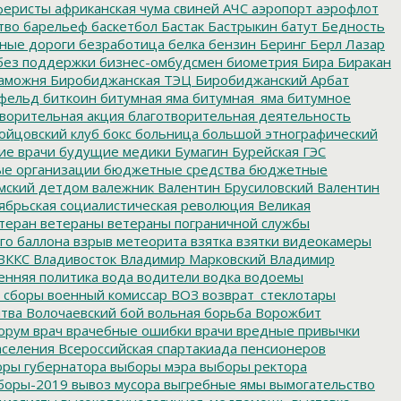
еристы
африканская чума свиней
АЧС
аэропорт
аэрофлот
тво
барельеф
баскетбол
Бастак
Бастрыкин
батут
Бедность
нные дороги
безработица
белка
бензин
Беринг
Берл Лазар
без поддержки
бизнес-омбудсмен
биометрия
Бира
Биракан
аможня
Биробиджанская ТЭЦ
Биробиджанский Арбат
фельд
биткоин
битумная яма
битумная_яма
битумное
ворительная акция
благотворительная деятельность
ойцовский клуб
бокс
больница
большой этнографический
е врачи
будущие медики
Бумагин
Бурейская ГЭС
е организации
бюджетные средства
бюджетные
мский детдом
валежник
Валентин Брусиловский
Валентин
ябрьская социалистическая революция
Великая
теран
ветераны
ветераны пограничной службы
го баллона
взрыв метеорита
взятка
взятки
видеокамеры
ВККС
Владивосток
Владимир Марковский
Владимир
енняя политика
вода
водители
водка
водоемы
 сборы
военный комиссар
ВОЗ
возврат_стеклотары
итва
Волочаевский бой
вольная борьба
Ворожбит
орум
врач
врачебные ошибки
врачи
вредные привычки
аселения
Всероссийская спартакиада пенсионеров
ры губернатора
выборы мэра
выборы ректора
боры-2019
вывоз мусора
выгребные ямы
вымогательство