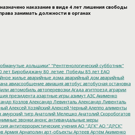
у назначено наказание в виде 4 лет лишения свободы
 права занимать должности в органах
обманутые дольщики"
"Рентгенологический субботник"
0 лет Биробиджану
80_летие_Победы
85 лет ЕАО
йное жилье
аварийные дома
аварийный дом
аварийный
ана
авиасообщение
авиация
автобус
автобусная остановка
били
автомобиль
автоперевозки
Агада
агитпоезд
аграрии
ция президента
азартные игры
азимут
АЗС
Акименко
сандр Козлов
Александр Левинталь
Александр Ливенталь
ный
Алексей Хозяйский
Алексей Черный
Алеппо
алименты
з
амурский тигр
Анатолий Мелешко
Анатолий Скоробогатов
нимные звонки
анонс
антивандальные меры
ссия
антитеррористические учения
АО "ДГК"
АО "ДРСК"
ов
Армия
Арнаполин
арт-объекты
Артеев
Артём Акименко