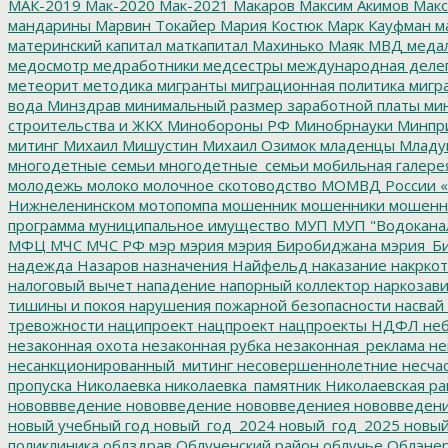
МАК-2019
Мак-2020
Мак-2021
Макаров
Максим Акимов
Макс
мандарины
Марвин Токайер
Мария Костюк
Марк Кауфман
ма
материнский капитал
маткапитал
Махинько
Маяк
МВД
меда
медосмотр
медработники
медсестры
международная деле
метеорит
методика
мигранты
миграционная политика
мигра
вода
Минздрав
минимальный размер заработной платы
мин
строительства и ЖКХ
Минобороны РФ
Минобрнауки
Минпр
митинг
Михаил Мишустин
Михаил Озимок
младенцы
Младу
многодетные семьи
многодетные_семьи
мобильная галере
молодежь
молоко
молочное скотоводство
МОМВД России «
Нижнеленинском
мотопомпа
мошенник
мошенники
мошенн
программа
муниципальное имущество
МУП
МУП "Водокана
МФЦ
МЧС
МЧС РФ
мэр
мэрия
мэрия Биробиджана
мэрия_Б
надежда
Назаров
назначения
Найфельд
наказание
накркот
налоговый вычет
нападение
напорный коллектор
наркозави
тишины и покоя
нарушения пожарной безопасности
насвай
тревожности
наципроект
нацпроект
нацпроекты
НДФЛ
неб
незаконная охота
незаконная рубка
незаконная_реклама
не
несанкционированный_митинг
несовершеннолетние
несчас
пропуска
Николаевка
николаевка_памятник
Николаевская ра
нововвведение
нововведение
нововведениея
нововведен
новый учебный год
новый_год_2024
новый_год_2025
новый
поликлиника
облздрав
Облученский район
облучье
Облэнер