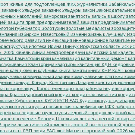
ирот
жильё для подтопленцев
ЖКХ
журналистика
Забайкальск
м
заказник Ульдура
заказник Ульдуры
закон
Законодательное
ионных накоплений
заморозки
занятость
запись в школу
запо
дей
защита прав предпринимателей
защита предпринимате
лотой губернатор
Золотухин
золотые медалисты
зоозащит
ампания
избирком
Известковый
измени жизнь к лучшему
Изр
овеческого развития
индексация
инновационное развитие
ин
раструктура
ипотека
Ирина Пинчук
Иркутская область
иск
ис
ь_2026
кабель линии электропередачи
кадетский бал
кадеты
мчатка
Камчатский край
канализация
капитальный ремонт
кап
бслуживания
Кванториум
квартиры
квитанция
КДН
кедровые
ище
клещ
клещи
клубника
книга памяти
книги
КНР
КоАП
кови
оммуналка
коммунальная авария
коммунальные платежи
комм
делия
конкурс
Конрад
Константин Лазарев
конституционный
латы
коронаврус
Коростелев
короткая рабочая неделя
корру
икра
Краснодарский край
кредит
кредитная амнистия
кредит
ование
Кубок лосося
КУГИ
КУГИ ЕАО
Кудесник
кудо
кулинари
уренков
курсы
курсы повышения квалификации
КФХ
лаборат
ереправа
ледовые скульптуры
ледовый городок
ледовый кат
ьское поселение
Леонид Школьник
лес
леса
лесной пожар
ле
й прием
логистический комплеск
ложный вызов
ложный доно
ва
льготы
ЛЭП
люди ЕАО
люк
Магнитогорск
май
май_2026
ма