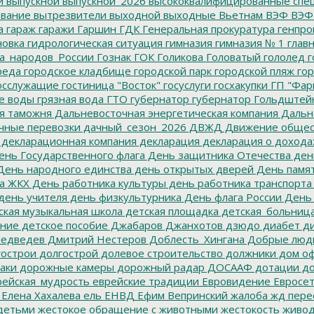
и
выпускной
выпускной_2026
высококвалифицированные спе
вание
вытрезвители
выходной
выходные
Вьетнам
ВЭФ
ВЭФ
а
гараж
гаражи
Гаршин
ГДК
Генеральная прокуратура
генпро
новка
гидрологическая ситуация
гимназия
гимназия № 1
глав
а_народов_России
Гознак
ГОК
Голикова
Головатый
гололед
г
реда
городское кладбище
городской парк
городской пляж
гор
осслужащие
гостиница "Восток"
госуслуги
госхакупки
ГП "Фар
е воды
грязная вода
ГТО
губернатор
губернатор Гольдштей
я таможня
Дальневосточная энергетическая компания
Дальне
чные перевозки
дачный_сезон_2026
ДВЖД
Движение общес
декларационная компания
декларация
декларация о дохода
нь Государственного флага
День защитника Отечества
ден
ень народного единства
день открытых дверей
День памят
а ЖКХ
День работника культуры
день работника транспорта
день учителя
день физкультурника
День флага России
День
ская музыкальная школа
детская площадка
детская_больниц
ание
детское пособие
Джабаров
Джанхотов
дзюдо
диабет
ди
едведев
Дмитрий Нестеров
Доблесть_Хингана
Добрые люд
острои
долгострой
долевое строительство
должники
дом о
аки
дорожные камеры
дорожный радар
ДОСААФ
дотации
до
ейская_мудрость
еврейские традиции
Евровидение
Евросе
Елена Хахалева
ель
ЕНВД
Ефим Вепринский
жалоба
жд пере
детьми
жестокое обращение с животными
жестокость
живо