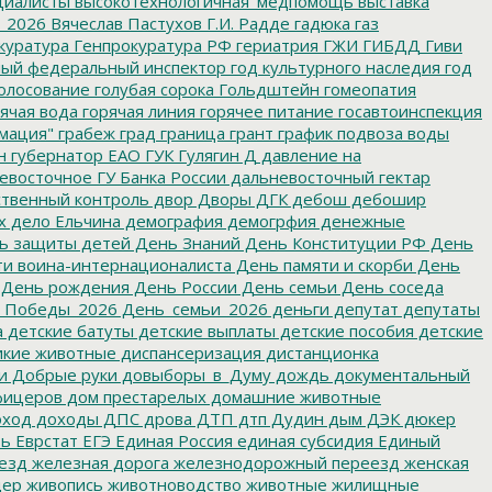
циалисты
высокотехнологичная_медпомощь
выставка
_2026
Вячеслав Пастухов
Г.И. Радде
гадюка
газ
куратура
Генпрокуратура РФ
гериатрия
ГЖИ
ГИБДД
Гиви
ный федеральный инспектор
год культурного наследия
год
олосование
голубая сорока
Гольдштейн
гомеопатия
ячая вода
горячая линия
горячее питание
госавтоинспекция
мация"
грабеж
град
граница
грант
график подвоза воды
н
губернатор ЕАО
ГУК
Гулягин
Д
давление на
восточное ГУ Банка России
дальневосточный гектар
твенный контроль
двор
Дворы
ДГК
дебош
дебошир
х
дело Ельчина
демография
демогрфия
денежные
ь защиты детей
День Знаний
День Конституции РФ
День
и воина-интернационалиста
День памяти и скорби
День
День рождения
День России
День семьи
День соседа
_Победы_2026
День_семьи_2026
деньги
депутат
депутаты
а
детские батуты
детские выплаты
детские пособия
детские
кие животные
диспансеризация
дистанционка
и
Добрые руки
довыборы_в_Думу
дождь
документальный
фицеров
дом престарелых
домашние животные
ход
доходы
ДПС
дрова
ДТП
дтп
Дудин
дым
ДЭК
дюкер
ть
Еврстат
ЕГЭ
Единая Россия
единая субсидия
Единый
езд
железная дорога
железнодорожный переезд
женская
дер
живопись
животноводство
животные
жилищные