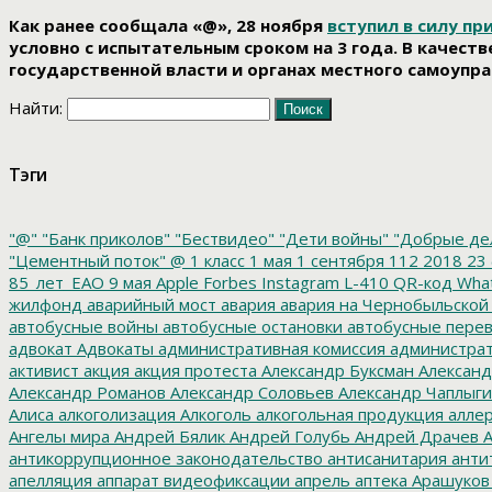
Как ранее сообщала «@», 28 ноября
вступил в силу п
условно с испытательным сроком на 3 года. В качес
государственной власти и органах местного самоупра
Найти:
Тэги
"@"
"Банк приколов"
"Бествидео"
"Дети войны"
"Добрые де
"Цементный поток"
@
1 класс
1 мая
1 сентября
112
2018
23 
85_лет_ЕАО
9 мая
Apple
Forbes
Instagram
L-410
QR-код
Wha
жилфонд
аварийный мост
авария
авария на Чернобыльской
автобусные войны
автобусные остановки
автобусные перев
адвокат
Адвокаты
административная комиссия
администрат
активист
акция
акция протеста
Александр Буксман
Александ
Александр Романов
Александр Соловьев
Александр Чаплыг
Алиса
алкоголизация
Алкоголь
алкогольная продукция
аллер
Ангелы мира
Андрей Бялик
Андрей Голубь
Андрей Драчев
А
антикоррупционное законодательство
антисанитария
анти
апелляция
аппарат видеофиксации
апрель
аптека
Арашуков