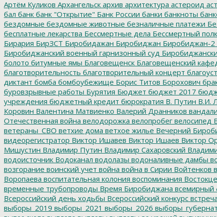
Артём Куликов
Архангельск
архив
архитектура
астероид
ас
бал
банк
банк "Открытие"
Банк России
банки
банкноты
банк
бездомные
бездомные животные
безналичные платежи
Бе
бесплатные лекарства
Бессмертные дела
Бессмертный пол
Бирария
БирЗСТ
Биробидажан
Биробиджан
Биробиджан-2
Биробиджанский военный гарнизонный суд
Биробиджанский
болото
битумные ямы
Благовещенск
Благовещенский кафе
благотворительность
благотворительный концерт
благоус
диктант
бомба
бомбоубежище
Борис Титов
Борохович
бра
буровзрывные работы
Бурятия
Бюджет
бюджет 2017
бюдж
учреждения
бюджетный кредит
бюрократия
В. Путин
В.И. 
Коровин
Валентина Матвиенко
Валерий Дранников
вандал
Отечественная война
велодорожка
велопробег
велосипед
В
ветераны_СВО
ветхие дома
ветхое жилье
Вечерний Бироб
видеорегистратор
Виктор Ишавев
Виктор Ишаев
Виктор О
Мишустин
Владимир Путин
Владимир Сахаровский
Владими
водоисточник
Водоканал
водолазы
водоналивные дамбы
во
возгорание
воинский учет
война
война в Сирии
Войтенков
в
Воропаева
воспитательная колония
воспоминания
Востокц
временные трубопроводы
Время Биробиджана
всемирный 
Всероссийский день ходьбы
Всероссийский конкурс
встреч
выборы_2019
выборы_2021
выборы_2026
выборы_губерна