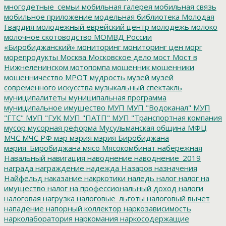
многодетные_семьи
мобильная галерея
мобильная связь
мобильное приложение
модельная библиотека
Молодая
Гвардия
молодежный еврейский центр
молодежь
молоко
молочное скотоводство
МОМВД России
«Биробиджанский»
мониторинг
мониторинг цен
морг
морепродукты
Москва
Московское дело
мост
Мост в
Нижнеленинском
мотопомпа
мошенник
мошенники
мошенничество
МРОТ
мудрость
музей
музей
современного искусства
музыкальный спектакль
муниципалитеты
муниципальная программа
муниципальное имущество
МУП
МУП "Водоканал"
МУП
"ГТС"
МУП "ГУК
МУП "ПАТП"
МУП "Транспортная компания
мусор
мусорная реформа
Мусульманская община
МФЦ
МЧС
МЧС РФ
мэр
мэрия
мэрия Биробиджана
мэрия_Биробиджана
мясо
Мясокомбинат
набережная
Навальный
навигация
наводнение
наводнение_2019
награда
награждение
надежда
Назаров
назначения
Найфельд
наказание
накркотики
наледь
налог
налог на
имущество
налог на профессиональный доход
налоги
налоговая нагрузка
налоговые_льготы
налоговый вычет
нападение
напорный коллектор
наркозависимость
нарколаборатория
наркомания
наркосодержащие