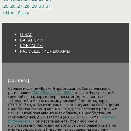
25
26
27
28
29
30
31
« Ноя
Янв »
О НАС
ВАКАНСИИ
КОНТАКТЫ
РАЗМЕЩЕНИЕ РЕКЛАМЫ
[counters]
Сетевое издание «Время Биробиджана». Свидетельство о
регистрации
СМИ ЭЛ № ФС 77 - 68811
выдано Федеральной
службой по надзору в сфере связи, информационных
технологий и массовых коммуникаций (Роскомнадзор) от
07.03.2017 года. Заместитель главного редактора ООО «Время
Биробиджана»: Кондратенко Т.В. Адрес издателя и редакции:
679015, Еврейская автономная область, г. Биробиджан, ул.
Физкультурная, д. 26. Телефон (42622) 2-17-85. E-mail:
vremya-
bir@yandex.ru
При перепечатке текстов либо ином
использовании текстовых материалов с настоящего сайта на
иных ресурсах в сети Интернет гиперссылка на источник