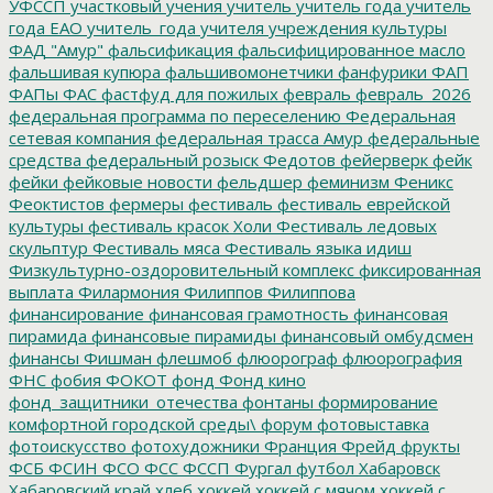
УФССП
участковый
учения
учитель
учитель года
учитель
года ЕАО
учитель_года
учителя
учреждения культуры
ФАД "Амур"
фальсификация
фальсифицированное масло
фальшивая купюра
фальшивомонетчики
фанфурики
ФАП
ФАПы
ФАС
фастфуд для пожилых
февраль
февраль_2026
федеральная программа по переселению
Федеральная
сетевая компания
федеральная трасса Амур
федеральные
средства
федеральный розыск
Федотов
фейерверк
фейк
фейки
фейковые новости
фельдшер
феминизм
Феникс
Феоктистов
фермеры
фестиваль
фестиваль еврейской
культуры
фестиваль красок Холи
Фестиваль ледовых
скульптур
Фестиваль мяса
Фестиваль языка идиш
Физкультурно-оздоровительный комплекс
фиксированная
выплата
Филармония
Филиппов
Филиппова
финансирование
финансовая грамотность
финансовая
пирамида
финансовые пирамиды
финансовый омбудсмен
финансы
Фишман
флешмоб
флюорограф
флюорография
ФНС
фобия
ФОКОТ
фонд
Фонд кино
фонд_защитники_отечества
фонтаны
формирование
комфортной городской среды\
форум
фотовыставка
фотоискусство
фотохудожники
Франция
Фрейд
фрукты
ФСБ
ФСИН
ФСО
ФСС
ФССП
Фургал
футбол
Хабаровск
Хабаровский край
хлеб
хоккей
хоккей с мячом
хоккей с