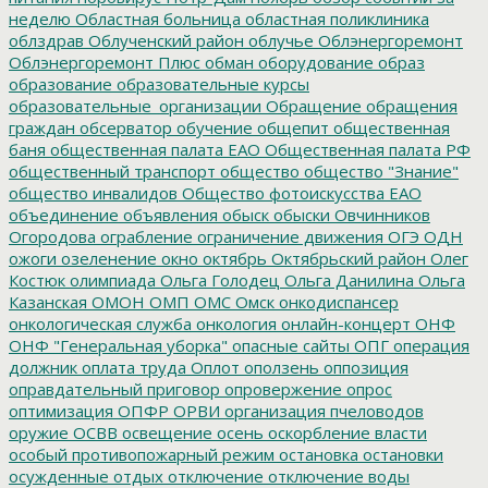
неделю
Областная больница
областная поликлиника
облздрав
Облученский район
облучье
Облэнергоремонт
Облэнергоремонт Плюс
обман
оборудование
образ
образование
образовательные курсы
образовательные_организации
Обращение
обращения
граждан
обсерватор
обучение
общепит
общественная
баня
общественная палата ЕАО
Общественная палата РФ
общественный транспорт
общество
общество "Знание"
общество инвалидов
Общество фотоискусства ЕАО
объединение
объявления
обыск
обыски
Овчинников
Огородова
ограбление
ограничение движения
ОГЭ
ОДН
ожоги
озеленение
окно
октябрь
Октябрьский район
Олег
Костюк
олимпиада
Ольга Голодец
Ольга Данилина
Ольга
Казанская
ОМОН
ОМП
ОМС
Омск
онкодиспансер
онкологическая служба
онкология
онлайн-концерт
ОНФ
ОНФ "Генеральная уборка"
опасные сайты
ОПГ
операция
должник
оплата труда
Оплот
оползень
оппозиция
оправдательный приговор
опровержение
опрос
оптимизация
ОПФР
ОРВИ
организация пчеловодов
оружие
ОСВВ
освещение
осень
оскорбление власти
особый противопожарный режим
остановка
остановки
осужденные
отдых
отключение
отключение воды