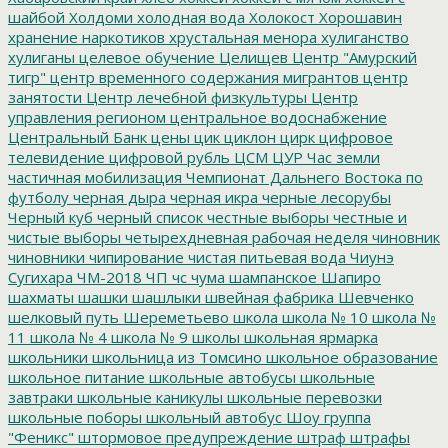
шайбой
Холдоми
холодная вода
Холокост
Хорошавин
хранение наркотиков
хрустальная менора
хулиганство
хулиганы
целевое обучение
Целищев
Центр "Амурский
тигр"
центр временного содержания мигрантов
центр
занятости
Центр лечебной физкультуры
Центр
управления регионом
центральное водоснабжение
Центральный Банк
цены
цик
циклон
цирк
цифровое
телевидение
цифровой рубль
ЦСМ
ЦУР
Час земли
частичная мобилизация
Чемпионат Дальнего Востока по
футболу
черная дыра
черная икра
черные лесорубы
Черный куб
черный список
честные выборы
честные и
чистые выборы
четырехдневная рабочая неделя
чиновник
чиновники
чипирование
чистая питьевая вода
Чиунэ
Сугихара
ЧМ-2018
ЧП
чс
чума
шампанское
Шапиро
шахматы
шашки
шашлыки
швейная фабрика
Шевченко
шелковый путь
Шереметьево
школа
школа № 10
школа №
11
школа № 4
школа № 9
школы
школьная ярмарка
школьники
школьница из Томсино
школьное образование
школьное питание
школьные автобусы
школьные
завтраки
школьные каникулы
школьные перевозки
школьные поборы
школьный автобус
Шоу группа
"Феникс"
штормовое предупреждение
штраф
штрафы