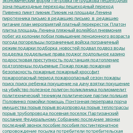
экономический форум
Петровка
петрушкова
пешеходная
зона
пешеходные переходы
пешеходный переход
Пивенко
пикет
пикник
Пикник на площади Ленина
пиротехника
письмо в редакцию
письмо_в_редакцию
питание
план мероприятий
платный перекресток
Платон
плитка
площадь Ленина
пляжный волейбол
пневмония
побег из колонии
побои
повышение пенсионного возраста
погода
погорельцы
пограничные войска
пограничный
режим
подарки
подборка_новостей
подвал
подвоз воды
подделка
поддельные права
поджог
подпольное казино
подростковая преступность
подстанция
подтопление
подтопленцы
подъемные
Пожар
пожар
пожарная
безопасность
пожарные
пожарный кроссфит
пожароопасный период
пожароопасный сезон
пожары
поиск
поиск ребенка
покушение на дачу взятки
покушение
на убийство
полезное
полигон
поликлиника
полиомиелит
политехнический техникум
политические партии
полиция
Половинко
помойки
помощь
Понтонная переправа
порча
имущества
порыв
порыв водопровода
порыв теплотрассы
порыв трубопровода
посевная
поселок Партизанский
послание Федеральному Собранию
последние звонки
последний звонок
пособие
пособия
постинтернатное
сопровождение
посылка
потребители
потребительская