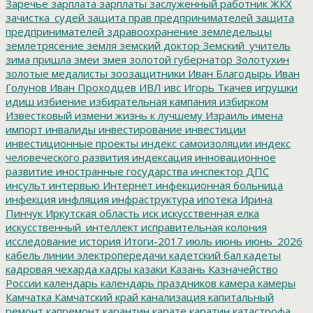
Заречье
зарплата
зарплаты
заслуженный работник ЖКХ
зачистка_судей
защита прав предпринимателей
защита
предпринимателей
здравоохранение
земледельцы
землетрясение
земля
земский доктор
Земский_учитель
зима пришла
змеи
змея
золотой губернатор
Золотухин
золотые медалисты
зоозащитники
Иван Благодырь
Иван
Голунов
Иван Проходцев
ИВЛ
ивс
Игорь Ткачев
игрушки
идиш
избиение
избирательная кампания
избирком
Известковый
измени жизнь к лучшему
Израиль
имена
импорт
инвалиды
инвестирование
инвестиции
инвестиционные проекты
индекс самоизоляции
индекс
человеческого развития
индексация
инновационное
развитие
иностранные государства
инспектор ДПС
инсульт
интервью
Интернет
инфекционная больница
инфекция
инфляция
инфраструктура
ипотека
Ирина
Пинчук
Иркутская область
иск
искусственная елка
искусственный_интеллект
исправительная колония
исследование
история
Итоги-2017
июль
июнь
июнь_2026
кабель линии электропередачи
кадетский бал
кадеты
кадровая чехарда
кадры
казаки
Казань
Казначейство
России
календарь
календарь праздников
камера
камеры
Камчатка
Камчатский край
канализация
капитальный
ремонт
капремонт
карантин
карате
каратин
катастрофа