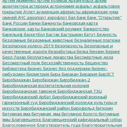
Артём Акименко
Артём Куликов
Архангельск
архив
архитектура
астероид
астрономия
асфальт
асфальтовое
покрытие
Атлет
аудиенция
аферисты
африканская чума
свиней
АЧС
аэропорт
аэрофлот
бал
банк
банк "Открытие"
Банк России
банки
банкноты
банковская карта
банковские_карты
банковский роуминг
банкротство
барельеф
баскетбол
Бастак
Бастрыкин
батут
Бедность
бездомные
бездомные животные
безналичные платежи
Безопасное колесо-2019
безопасность
Безопасные и
качественные дороги
безработица
белка
бензин
Беринг
Берл Лазар
бесплатные лекарства
Бессмертные дела
Бессмертный полк
бесхозяйственность
бешенство
библиотека
бизнес
бизнес без поддержки
бизнес-
омбудсмен
биометрия
Бира
Биракан
Бирария
БирЗСТ
Биробидажан
Биробиджан
Биробиджан-2
Биробиджанская воспитательная колония
Биробиджанская таможня
Биробиджанская ТЭЦ
Биробиджанский Арбат
Биробиджанский военный
гарнизонный суд
Биробиджанский колледж культуры и
искусств
Биробиджанский район
Бирофельд
биткоин
битумная яма
битумная_яма
битумное болото
битумные
ямы
Благовещенск
Благовещенский кафедральный собор
Благословенное
благотворитель года
благотворительная