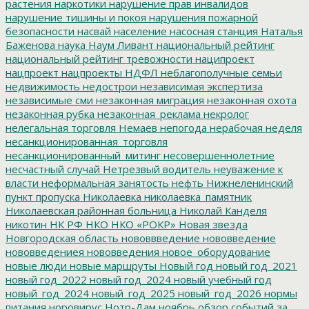
растения
наркотики
нарушение прав инвалидов
нарушение тишины и покоя
нарушения пожарной
безопасности
насвай
население
насосная станция
Наталья
Баженова
наука
Наум Ливант
национальный рейтинг
национальный рейтинг тревожности
наципроект
нацпроект
нацпроекты
НДФЛ
неблагополучные семьи
недвижимость
недострои
независимая экспертиза
независимые сми
незаконная миграция
незаконная охота
незаконная рубка
незаконная_реклама
некролог
нелегальная торговля
Немаев
непогода
нерабочая неделя
несанкционированная_торговля
несанкционированный_митинг
несовершеннолетние
несчастный случай
Нетрезвый водитель
неуважение к
власти
неформальная занятость
нефть
Нижнеленинский
пункт пропуска
Николаевка
николаевка_памятник
Николаевская районная больница
Николай Канделя
никотин
НК РФ
НКО
НКО «РОКР»
Новая звезда
Новгородская область
нововвведение
нововведение
нововведениея
нововведения
новое_оборудование
новые люди
новые маршруты
Новый год
новый год_2021
новый год_2022
новый год_2024
новый учебный год
новый_год_2024
новый_год_2025
новый_год_2026
нормы
питания
норовирус
Нотр-Дам
ноябрь
обзор событий за