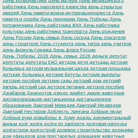
День космонавтики
День матери
День медицинского
работника
День народного единства
день открытых
дверей
День памяти воина-интернационалиста
День
памяти и скорби
День пионерии
День Победы
День
пограничника
День работника ЖКХ
День работника
культуры
день работника транспорта
День рождения
День России
День семьи
День соседа
День спасателя
день строителя
День студента
день тигра
день учителя
день физкультурника
День флага России
День_Победы_2026
День_семьи_2026
деньги
депутат
депутаты
депутаты ЕАО
детдом
дети
детсады
детская
больница
детская музыкальная школа
детская площадка
детская_больница
детские батуты
детские выплаты
детские пособия
детские сады
детский дом
детский
лагерь
детский сад
детское питание
детское пособие
Джабаров
Джанхотов
дзюдо
диабет
дикие животные
диспансеризация
дистанционка
дистанционное
образование
Дмитрий Меведев
Дмитрий Медведев
Дмитрий Нестеров
Доблесть_Хингана
Добрые люди
Добрые руки
довыборы_в_Думу
дождь
документальный
фильм
долг
долги
долги по зарплате
долговая нагрузка
долгострои
долгострой
долевое строительство
должники
дом офицеров
дом престарелых
домашние животные