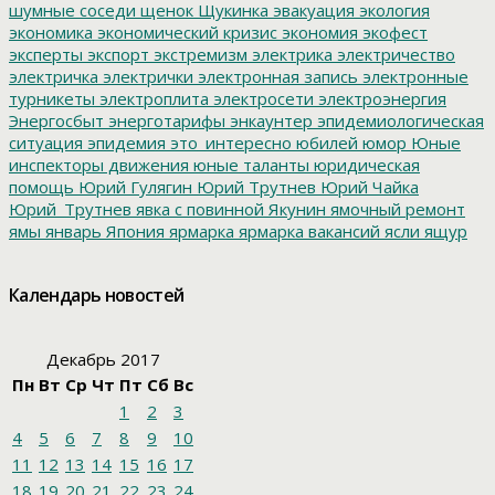
шумные соседи
щенок
Щукинка
эвакуация
экология
экономика
экономический кризис
экономия
экофест
эксперты
экспорт
экстремизм
электрика
электричество
электричка
электрички
электронная запись
электронные
турникеты
электроплита
электросети
электроэнергия
Энергосбыт
энерготарифы
энкаунтер
эпидемиологическая
ситуация
эпидемия
это_интересно
юбилей
юмор
Юные
инспекторы движения
юные таланты
юридическая
помощь
Юрий Гулягин
Юрий Трутнев
Юрий Чайка
Юрий_Трутнев
явка с повинной
Якунин
ямочный ремонт
ямы
январь
Япония
ярмарка
ярмарка вакансий
ясли
ящур
Календарь новостей
Декабрь 2017
Пн
Вт
Ср
Чт
Пт
Сб
Вс
1
2
3
4
5
6
7
8
9
10
11
12
13
14
15
16
17
18
19
20
21
22
23
24