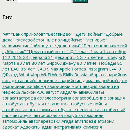
Тэги
"@"
"Банк приколов"
"Бествидео"
"Дети войны"
"Добрые
дела"
"железобетонные полицейские"
"ленивые"
малоимущие
"обманутые дольщики"
"Рентгенологический
субботник"
"Цементный поток"
@
1 класс
1 мая
1 сентября
112
2018
23 февраля
31 декабря
5
5G
75-летие Победы
8
Марта
80 лет
80 лет Биробиджану
80_летие_Победы
85
лет ЕАО
85_лет_ЕАО
9 мая
Apple
Forbes
Instagram
L-410
QR-код
WhatsApp
Wi-Fi
WorldSkills Russia
аборты
аварийная
посадка
аварийное жилье
аварийные дома
аварийный дом
аварийный жилфонд
аварийный мост
авария
авария на
Чернобыльской АЭС
август
Авдалян
авиабилеты
авиакатастрофа
авиалесоохрана
авиасообщение
авиация
автобус
автобусная остановка
автобусные войны
автобусные остановки
автобусные перевозки
автобусный
парк
автобусы
автовокзал
автоклуб
автомобили
автомобиль
автоперевозки
Агада
агитпоезд
аграрии
адвокат
Адвокаты
административная комиссия