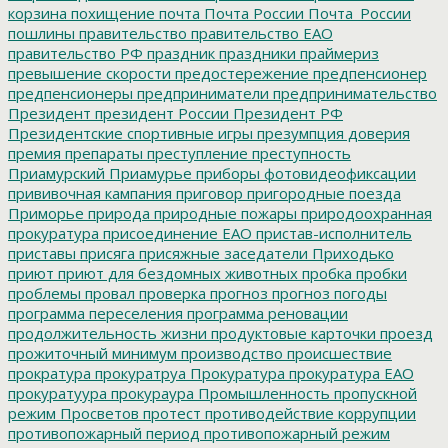
корзина
похищение
почта
Почта России
Почта_России
пошлины
правительство
правительство ЕАО
правительство РФ
праздник
праздники
праймериз
превышение скорости
предостережение
предпенсионер
предпенсионеры
предприниматели
предпринимательство
Президент
президент России
Президент РФ
Президентские спортивные игры
презумпция доверия
премия
препараты
преступление
преступность
Приамурский
Приамурье
приборы фотовидеофиксации
прививочная кампания
приговор
пригородные поезда
Приморье
природа
природные пожары
природоохранная
прокуратура
присоединение ЕАО
пристав-исполнитель
приставы
присяга
присяжные заседатели
Приходько
приют
приют для бездомных животных
пробка
пробки
проблемы
провал
проверка
прогноз
прогноз погоды
программа переселения
программа реновации
продолжительность жизни
продуктовые карточки
проезд
прожиточный минимум
производство
происшествие
прократура
прокуратруа
Прокуратура
прокуратура ЕАО
прокуратуура
прокураура
Промышленность
пропускной
режим
Просветов
протест
противодействие коррупции
противопожарный период
противопожарный режим