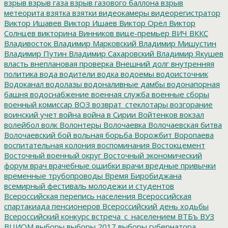
взрыв
взрыв газа
взрыв газового баллона
взрыв
метеорита
взятка
взятки
видеокамеры
видеорегистратор
Виктор Ишавев
Виктор Ишаев
Виктор Орёл
Виктор
Солнцев
викторина
Винников
вице-премьер
ВИЧ
ВККС
Владивосток
Владимир Марковский
Владимир Мишустин
Владимир Путин
Владимир Сахаровский
Владимир Якушев
власть
внеплановая проверка
Внешний долг
внутренняя
политика
вода
водители
водка
водоемы
водоисточник
Водоканал
водолазы
водоналивные дамбы
водонапорная
башня
водоснабжение
военная служба
военные сборы
военный комиссар
ВОЗ
возврат_стеклотары
возгорание
воинский учет
война
война в Сирии
Войтенков
вокзал
волейбол
волк
Волонтеры
Волочаевка
Волочаевская битва
Волочаевский бой
вольная борьба
Ворожбит
Воропаева
воспитательная колония
воспоминания
Востокцемент
Восточный военный округ
Восточный экономический
форум
врач
врачебные ошибки
врачи
вредные привычки
временные трубопроводы
Время Биробиджана
всемирный фестиваль молодежи и студентов
Всероссийская перепись населения
Всероссийская
спартакиада пенсионеров
Всероссийский день ходьбы
Всероссийский конкурс
встреча_с_населением
ВТБъ
ВУЗ
ВЦИОМ
выборы
выборы 2017
выборы губернатора