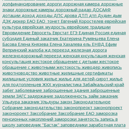
допфинансирование
дороги
дорожная камера
дорожные
знаки
дорожные камеры
дорожный радар
ДОСААФ
дотации
доход
доходы
ДПС
дрова
ДТП
дтп
Дудин
дым
ДЭК
дюкер
ЕАО
ЕАО_тонет
Евгений Коростелев
еврейская
культура
еврейская_мудрость
еврейские традиции
Евровидение
Евросеть
Еврстат
ЕГЭ
Единая Россия
единая
субсидия
Единый заказчик
Екатерина Румянцева
Елена
Басова
Елена Князева
Елена Хахалева
ель
ЕНВД
Ефим
Вепринский
жалоба
жд переезд
железная дорога
железнодорожный переезд
женская кнсультация
женская
консультация
жестокое обращение с детьми
жестокое
обращение с животными
жестокость
живодер
живопись
животноводство
животные
жилищные сертификаты
жилищные условия
жилье
жилье для детей-сирот
жильё
для подтопленцев
ЖКХ
журналистика
Забайкальский край
забег
заболевание
заброшенные здания
заброшенные
земли
ЗАГС
задержание
задолженность
займ
заказник
Ульдура
заказник Ульдуры
закон
Законодательное
Собрание
законодательство
законопреокт
законопроект
законороект
Заксобрание
Заксобрание ЕАО
заморозка
пенсионных накоплений
заморозки
занятость
запись в
школу
заповедник "Бастак"
заповедники
заработная плата