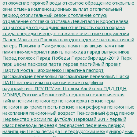
отключение горячей воды
открытое обращение
открытые
окна
отмена компенсационных выплат
отопительный
период
отопительный сезон
отопление
отпуск
отравление
отставка
отставка Левинталя и Коростелёва
отцы города
отцы-одиночки
отчетность
охота
охрана
труда
очереди
очередь на жилье
очистные сооружения
Павел Малышев
Павлова
паводок
падение
пал
палаточный
лагерь
Палькина
Памфилова
памятная акция
памятник
памятник-мемориал
память
панихида
парад выпускников
Парад колясок
Парад Победы
Парасибириада-2019
Парк
парк Весна
парковка
парта_героев
партийный проект
Партия Роста
Пархоменко
Парыгина
паспорт
пассажирские перевозки
пассажирские перевозки\
Пасха
ПАТП
патриотизм
патриотическое граффити
пауэрлифтинг
ПГУ
ПГУ им. Шолом-Алейхема
ПДД
ПДН
МОМВД России «Ленинский»
педагоги
педагогическая
тайна
пенсии
пенсионер
пенсионерка
пенсионеры
пенсионная грамотность
пенсионная реформа
пенсионные
накопления
пенсионный возраст
Пенсионный фонд
пенсия
Первенство России по футболу
Первомай 2017
первый
класс
переводы
переезд
перерасчет
перечень
период
навигации
Песах
петарда
Петербургский международный