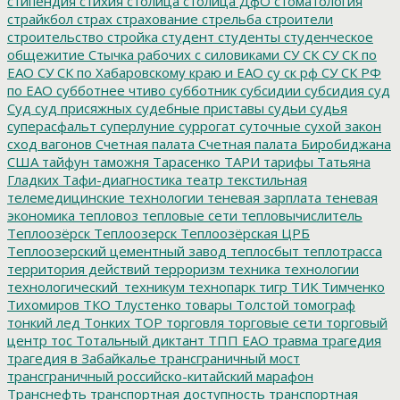
стипендия
стихия
столица
столица ДфО
стоматология
страйкбол
страх
страхование
стрельба
строители
строительство
стройка
студент
студенты
студенческое
общежитие
Стычка рабочих с силовиками
СУ СК
СУ СК по
ЕАО
СУ СК по Хабаровскому краю и ЕАО
су ск рф
СУ СК РФ
по ЕАО
субботнее чтиво
субботник
субсидии
субсидия
суд
Суд
суд присяжных
судебные приставы
судьи
судья
суперасфальт
суперлуние
суррогат
суточные
сухой закон
сход вагонов
Счетная палата
Счетная палата Биробиджана
США
тайфун
таможня
Тарасенко
ТАРИ
тарифы
Татьяна
Гладких
Тафи-диагностика
театр
текстильная
телемедицинские технологии
теневая зарплата
теневая
экономика
тепловоз
тепловые сети
тепловычислитель
Теплоозёрск
Теплоозерск
Теплоозёрская ЦРБ
Теплоозерский цементный завод
теплосбыт
теплотрасса
территория действий
терроризм
техника
технологии
технологический_техникум
технопарк
тигр
ТИК
Тимченко
Тихомиров
ТКО
Тлустенко
товары
Толстой
томограф
тонкий лед
Тонких
ТОР
торговля
торговые сети
торговый
центр
тос
Тотальный диктант
ТПП ЕАО
травма
трагедия
трагедия в Забайкалье
трансграничный мост
трансграничный российско-китайский марафон
Транснефть
транспортная доступность
транспортная