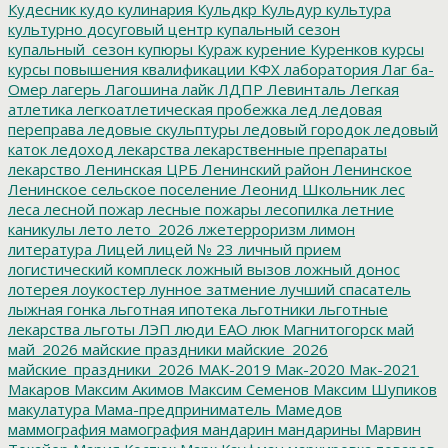
Кудесник
кудо
кулинария
Кульдкр
Кульдур
культура
культурно досуговый центр
купальный сезон
купальный_сезон
купюры
Кураж
курение
Куренков
курсы
курсы повышения квалификации
КФХ
лаборатория
Лаг ба-
Омер
лагерь
Лагошина
лайк
ЛДПР
Левинталь
Легкая
атлетика
легкоатлетическая пробежка
лед
ледовая
переправа
ледовые скульптуры
ледовый городок
ледовый
каток
ледоход
лекарства
лекарственные препараты
лекарство
Ленинская ЦРБ
Ленинский район
Ленинское
Ленинское сельское поселение
Леонид Школьник
лес
леса
лесной пожар
лесные пожары
лесопилка
летние
каникулы
лето
лето_2026
лжетерроризм
лимон
литература
Лицей
лицей № 23
личный прием
логистический комплеск
ложный вызов
ложный донос
лотерея
лоукостер
лунное затмение
лучший спасатель
лыжная гонка
льготная ипотека
льготники
льготные
лекарства
льготы
ЛЭП
люди ЕАО
люк
Магнитогорск
май
май_2026
майские праздники
майские_2026
майские_праздники_2026
МАК-2019
Мак-2020
Мак-2021
Макаров
Максим Акимов
Максим Семенов
Максим Шупиков
макулатура
Мама-предприниматель
Мамедов
маммография
мамография
мандарин
мандарины
Марвин