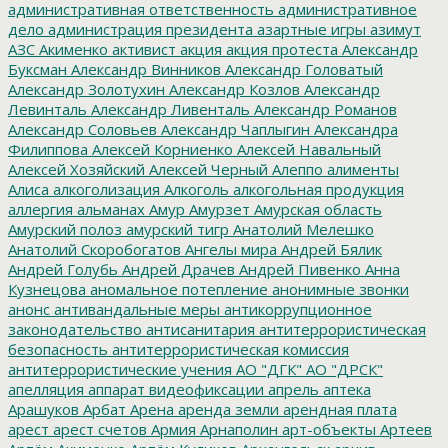
административная ответственность
административное
дело
администрация президента
азартные игры
азимут
АЗС
Акименко
активист
акция
акция протеста
Александр
Буксман
Александр Винников
Александр Головатый
Александр Золотухин
Александр Козлов
Александр
Левинталь
Александр Ливенталь
Александр Романов
Александр Соловьев
Александр Чаплыгин
Александра
Филиппова
Алексей Корниенко
Алексей Навальный
Алексей Хозяйский
Алексей Черный
Алеппо
алименты
Алиса
алкоголизация
Алкоголь
алкогольная продукция
аллергия
альманах
Амур
Амурзет
Амурская область
Амурский полоз
амурский тигр
Анатолий Мелешко
Анатолий Скоробогатов
Ангелы мира
Андрей Бялик
Андрей Голубь
Андрей Драчев
Андрей Пивенко
Анна
Кузнецова
аномальное потепление
анонимные звонки
анонс
антивандальные меры
антикоррупционное
законодательство
антисанитария
антитеррористическая
безопасность
антитеррористическая комиссия
антитеррористические учения
АО "ДГК"
АО "ДРСК"
апелляция
аппарат видеофиксации
апрель
аптека
Арашуков
Арбат
Арена
аренда земли
арендная плата
арест
арест счетов
Армия
Арнаполин
арт-объекты
Артеев