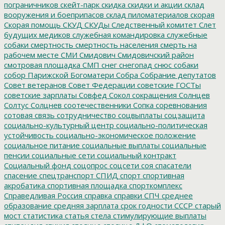
пограничников
скейт-парк
скидка
скидки и акции
склад
вооружения и боеприпасов
склад пиломатериалов
скорая
Скорая помощь
СКУД
СКУДы
Следственный комитет
Слет
будущих медиков
служебная командировка
служебные
собаки
смертность
смертность населения
смерть на
рабочем месте
СМИ
Смидович
Смидовичский район
смотровая площадка
СМП
снег
снегопад
снюс
собаки
собор Парижской Богоматери
Собра
Собрание депутатов
Совет ветеранов
Совет Федерации
советские ГОСТы
советские зарплаты
Совфед
Сокол
сокращения
Солнцев
Солтус
Солцнев
соотечественники
Сопка
соревнования
сотовая связь
сотрудничество
соцвыплаты
соцзащита
социально-культурный центр
социально-политическая
устойчивость
социально-экономическое положение
социальное питание
социальные выплаты
социальные
пенсии
социальные сети
социальный контракт
Социальный фонд
соцопрос
соцсети
соя
спасатели
спасение
спецтранспорт
СПИД
спорт
спортивная
акробатика
спортивная площадка
спорткомплекс
Справедливая Россия
справка
справки
СПЧ
среднее
образование
средняя зарплата
срок годности
СССР
старый
мост
статистика
статья
стела
стимулирующие выплаты