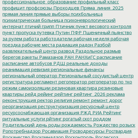
профессиональное_образование
профильный класс
профицит
профсоюзы
Проходцев
Пряма_линия_2025
прямая линия
прямые выборы
психбольница
психиатрическая больница
психоневрологический
интернат
птичий грипп
Птичник
пункт весового контроля
пункт пропуска
путевка
Путин
ПФР
Пшеничный
пьянство
за рулем
работа
работодатели
рабочая неделя
рабочая
поездка
рабочие места
радиация
радон
Разбой
развлекательный центр
развод
Раздольное
размыв
берегов
ракеты
Рамазанов
РАН
РАНХиГС
расписание
расписание автобусов
РДШ
реальные доходы
реанимация
ревизия
региональные финансы
региональный оператор
Региональный сосудистый центр
регистратура
регламент
регоператор
регоператор по тко
режим самоизоляции
резиновая квартира
резиновые
квартиры
рейд
рейинг
рейтинг
рейтинг_2026
реклама
реконструкция
ректор
религия
ремонт
ремонт дорог
реорганизация
реструктуризация
ресурсный центр
ресурсоснабжающая организация
РЖД
РИА Рейтинг
ритуальные услуги
рйтинг
рогатый скот
роддом
Родительский день
роды
рождаемость
Рождество
розыск
Ропотребнадзор
Росавиация
Росводресурсы
Росгвардия
Роскачество
Роскомнадзор
Росконтроль
Рослесхоз