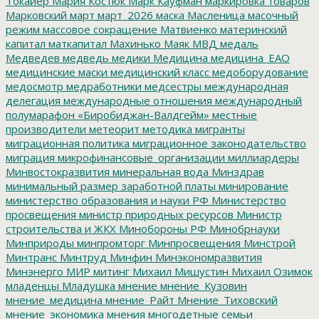
Токайер
Мария Костюк
Марк Кауфман
маркировка товаров
Марковский
март
март_2026
маска
Масленица
масочный
режим
массовое сокращение
Матвиенко
материнский
капитал
маткапитал
Махинько
Маяк
МВД
медаль
Медведев
медведь
медики
Медицина
медицина_ЕАО
медицинские маски
медицинский класс
медоборудование
медосмотр
медработники
медсестры
международная
делегация
международные отношения
международный
полумарафон «Биробиджан-Валдгейм»
местные
производители
метеорит
методика
мигранты
миграционная политика
миграционное законодательство
миграция
микрофинансовые_организации
миллиардеры
Минвостокразвития
минеральная вода
Минздрав
минимальный размер заработной платы
минирование
министерство образования и науки РФ
Министерство
просвещения
министр природных ресурсов
Министр
строительства и ЖКХ
Минобороны РФ
Минобрнауки
Минприроды
минпромторг
Минпросвещения
Минстрой
Минтранс
Минтруд
Минфин
Минэкономразвития
Минэнерго
МИР
митинг
Михаил Мишустин
Михаил Озимок
младенцы
Младушка
мнение
мнение_Кузовин
мнение_медицина
мнение_Райт
Мнение_Тиховский
мнение_экономика
мнения
многодетные семьи