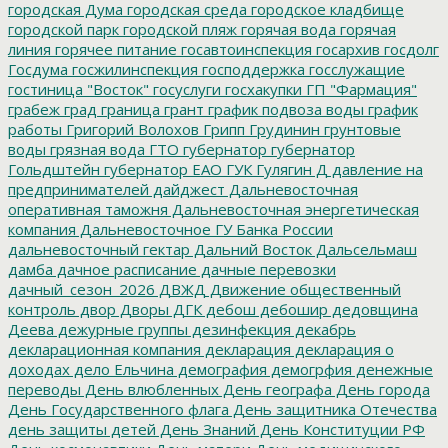
городская Дума
городская среда
городское кладбище
городской парк
городской пляж
горячая вода
горячая
линия
горячее питание
госавтоинспекция
госархив
госдолг
Госдума
госжилинспекция
господдержка
госслужащие
гостиница "Восток"
госуслуги
госхакупки
ГП "Фармация"
грабеж
град
граница
грант
график подвоза воды
график
работы
Григорий Волохов
Грипп
Грудинин
грунтовые
воды
грязная вода
ГТО
губернатор
губернатор
Гольдштейн
губернатор ЕАО
ГУК
Гулягин
Д
давление на
предпринимателей
дайджест
Дальневосточная
оперативная таможня
Дальневосточная энергетическая
компания
Дальневосточное ГУ Банка России
дальневосточный гектар
Дальний Восток
Дальсельмаш
дамба
дачное расписание
дачные перевозки
дачный_сезон_2026
ДВЖД
Движение общественный
контроль
двор
Дворы
ДГК
дебош
дебошир
дедовщина
Деева
дежурные группы
дезинфекция
декабрь
декларационная компания
декларация
декларация о
доходах
дело Ельчина
демография
демогрфия
денежные
переводы
День влюбленных
День географа
День города
День Государственного флага
День защитника Отечества
день защиты детей
День Знаний
День Конституции РФ