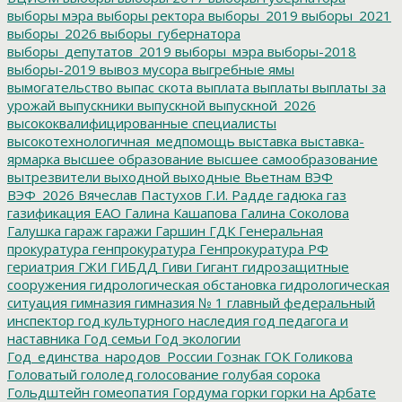
выборы мэра
выборы ректора
выборы_2019
выборы_2021
выборы_2026
выборы_губернатора
выборы_депутатов_2019
выборы_мэра
выборы-2018
выборы-2019
вывоз мусора
выгребные ямы
вымогательство
выпас скота
выплата
выплаты
выплаты за
урожай
выпускники
выпускной
выпускной_2026
высококвалифицированные специалисты
высокотехнологичная_медпомощь
выставка
выставка-
ярмарка
высшее образование
высшее самообразование
вытрезвители
выходной
выходные
Вьетнам
ВЭФ
ВЭФ_2026
Вячеслав Пастухов
Г.И. Радде
гадюка
газ
газификация ЕАО
Галина Кашапова
Галина Соколова
Галушка
гараж
гаражи
Гаршин
ГДК
Генеральная
прокуратура
генпрокуратура
Генпрокуратура РФ
гериатрия
ГЖИ
ГИБДД
Гиви
Гигант
гидрозащитные
сооружения
гидрологическая обстановка
гидрологическая
ситуация
гимназия
гимназия № 1
главный федеральный
инспектор
год культурного наследия
год педагога и
наставника
Год семьи
Год экологии
Год_единства_народов_России
Гознак
ГОК
Голикова
Головатый
гололед
голосование
голубая сорока
Гольдштейн
гомеопатия
Гордума
горки
горки на Арбате