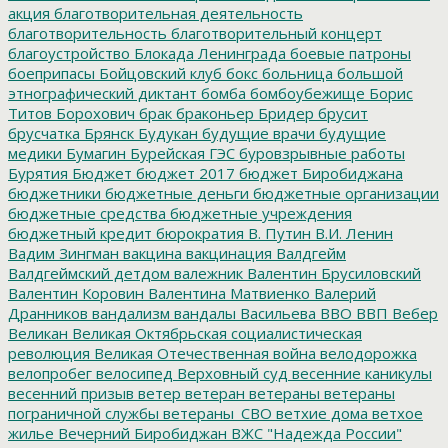
акция
благотворительная деятельность
благотворительность
благотворительный концерт
благоустройство
Блокада Ленинграда
боевые патроны
боеприпасы
Бойцовский клуб
бокс
больница
большой
этнографический диктант
бомба
бомбоубежище
Борис
Титов
Борохович
брак
браконьер
Бридер
брусит
брусчатка
Брянск
Будукан
будущие врачи
будущие
медики
Бумагин
Бурейская ГЭС
буровзрывные работы
Бурятия
Бюджет
бюджет 2017
бюджет Биробиджана
бюджетники
бюджетные деньги
бюджетные организации
бюджетные средства
бюджетные учреждения
бюджетный кредит
бюрократия
В. Путин
В.И. Ленин
Вадим Зингман
вакцина
вакцинация
Валдгейм
Валдгеймский детдом
валежник
Валентин Брусиловский
Валентин Коровин
Валентина Матвиенко
Валерий
Дранников
вандализм
вандалы
Васильева
ВВО
ВВП
Вебер
Великан
Великая Октябрьская социалистическая
революция
Великая Отечественная война
велодорожка
велопробег
велосипед
Верховный суд
весенние каникулы
весенний призыв
ветер
ветеран
ветераны
ветераны
пограничной службы
ветераны_СВО
ветхие дома
ветхое
жилье
Вечерний Биробиджан
ВЖС "Надежда России"