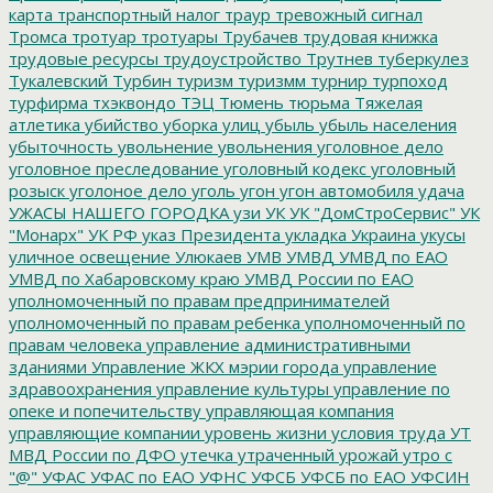
карта
транспортный налог
траур
тревожный сигнал
Тромса
тротуар
тротуары
Трубачев
трудовая книжка
трудовые ресурсы
трудоустройство
Трутнев
туберкулез
Тукалевский
Турбин
туризм
туризмм
турнир
турпоход
турфирма
тхэквондо
ТЭЦ
Тюмень
тюрьма
Тяжелая
атлетика
убийство
уборка улиц
убыль
убыль населения
убыточность
увольнение
увольнения
уголовное дело
уголовное преследование
уголовный кодекс
уголовный
розыск
уголоное дело
уголь
угон
угон автомобиля
удача
УЖАСЫ НАШЕГО ГОРОДКА
узи
УК
УК "ДомСтроСервис"
УК
"Монарх"
УК РФ
указ Президента
укладка
Украина
укусы
уличное освещение
Улюкаев
УМВ
УМВД
УМВД по ЕАО
УМВД по Хабаровскому краю
УМВД России по ЕАО
уполномоченный по правам предпринимателей
уполномоченный по правам ребенка
уполномоченный по
правам человека
управление административными
зданиями
Управление ЖКХ мэрии города
управление
здравоохранения
управление культуры
управление по
опеке и попечительству
управляющая компания
управляющие компании
уровень жизни
условия труда
УТ
МВД России по ДФО
утечка
утраченный урожай
утро с
"@"
УФАС
УФАС по ЕАО
УФНС
УФСБ
УФСБ по ЕАО
УФСИН