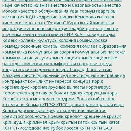
кафе
качество жизни
качество и безопасность
качество
молока
качество обслуживания
Кванториум
квартиры
квитанция
КДН
кедровые шишки
Кемерово
кинозал
кинологи
кинотеатр "Родина"
Кирга
китай
кишечная
инфекция
кишечная_инфекция
кладбище
клещ
клещи
клубника
книга памяти
книги
КНР
КоАП
ковид-сводка
Кодекс
колледж культуры
колония
командировка
командировочные
комары
комиссия
комитет образования
коммуналка
коммунальная авария
коммунальные платежи
коммунальные услуги
компенсации
компенсационные
расходы
компенсация
комфортная городская среда
кондитерские изделия
конкурс
Конрад
Константин
Лазарев
конституционный суд
конституция
контрабанда
контрафакт
конфликт интересов
концерт
Корж
коронавирус
коронавирусные выплаты
коронаврус
Коростелев
короткая рабочая неделя
коррупция
корь
Косвинцев
космодром
космодром_Восточный
космос
котельная
Кочмар
КПРФ
КПСС
кража
кражи
красная икра
Краснодарский край
кредит
кредитная амнистия
кредитоспособность
Кремль
креозот
Крещение
кризис
Крик души
Криминал
Крым
крытый каток
крытый_каток
КСН
КТ-исследование
Кубок лосося
КУГИ
КУГИ ЕАО