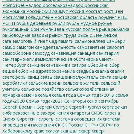
Роспотребнадзор
россельхознадзор
российская
экономика
Российский Азимут
Россия
Росстат
рост цен
Ростислав Гольдштейн
Ростовская область
роуминг
РПЦ
РСПП
рубка деревьев
рубли
рубль
Рудное
ружье
рукопашный бой
Румянцева
Русская поляна
рыба
рыбалка
рыбоводные заводы
рынок труда
рысь
с. Ленинское
сага_налоговый_гнет
Сад памяти
сальмонеллез
Самбери
самбо
самогон
самодеятельность
самозанятые
самолет
самооборона
самосуд
санавиация
санация
санитария
санитарно-эпидемиологическая обстанвока
Санкт-
Петербург
санкции
сантехника
сатира
Сбербанк
сбор
вещей
сбор на здравоохранение
свадьба
свалка
свалки
светофоры
свищ
связь
священнослужитель
секта
секция
акробатики
сельские врачи
сельские жители
сельский
учитель
сельское хозяйство
сельскохозяйственная
ярмарка
семена
семья
семья года
Семья года-2019
семья
года-2020
Семья года-2021
Сенаторы
сено
сентябрь
Сергей Ерёмин
Сергей Солтус
Сергей Фургал
сертификат
сибиреязвенные захоронения
сигареты
СИЗО
сирена
Сирия
Сироткин
сироты
система оповещения
система
оповещения населения
СК
СК России
СК РФ
СК РФ по
Хабаровскому краю
сказка
скандал
сквер
сквер