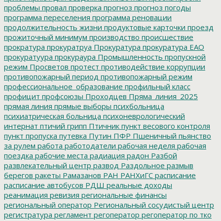
проблемы
провал
проверка
прогноз
прогноз погоды
программа переселения
программа реновации
продолжительность жизни
продуктовые карточки
проезд
прожиточный минимум
производство
происшествие
прократура
прокуратруа
Прокуратура
прокуратура ЕАО
прокуратуура
прокураура
Промышленность
пропускной
режим
Просветов
протест
противодействие коррупции
противопожарный период
противопожарный режим
профессиональное_образование
профильный класс
профицит
профсоюзы
Проходцев
Пряма_линия_2025
прямая линия
прямые выборы
психбольница
психиатрическая больница
психоневрологический
интернат
птичий грипп
Птичник
пункт весового контроля
пункт пропуска
путевка
Путин
ПФР
Пшеничный
пьянство
за рулем
работа
работодатели
рабочая неделя
рабочая
поездка
рабочие места
радиация
радон
Разбой
развлекательный центр
развод
Раздольное
размыв
берегов
ракеты
Рамазанов
РАН
РАНХиГС
расписание
расписание автобусов
РДШ
реальные доходы
реанимация
ревизия
региональные финансы
региональный оператор
Региональный сосудистый центр
регистратура
регламент
регоператор
регоператор по тко