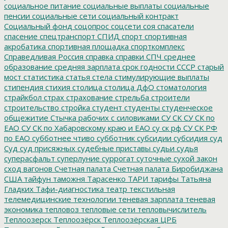
социальное питание
социальные выплаты
социальные
пенсии
социальные сети
социальный контракт
Социальный фонд
соцопрос
соцсети
соя
спасатели
спасение
спецтранспорт
СПИД
спорт
спортивная
акробатика
спортивная площадка
спорткомплекс
Справедливая Россия
справка
справки
СПЧ
среднее
образование
средняя зарплата
срок годности
СССР
старый
мост
статистика
статья
стела
стимулирующие выплаты
стипендия
стихия
столица
столица ДфО
стоматология
страйкбол
страх
страхование
стрельба
строители
строительство
стройка
студент
студенты
студенческое
общежитие
Стычка рабочих с силовиками
СУ СК
СУ СК по
ЕАО
СУ СК по Хабаровскому краю и ЕАО
су ск рф
СУ СК РФ
по ЕАО
субботнее чтиво
субботник
субсидии
субсидия
суд
Суд
суд присяжных
судебные приставы
судьи
судья
суперасфальт
суперлуние
суррогат
суточные
сухой закон
сход вагонов
Счетная палата
Счетная палата Биробиджана
США
тайфун
таможня
Тарасенко
ТАРИ
тарифы
Татьяна
Гладких
Тафи-диагностика
театр
текстильная
телемедицинские технологии
теневая зарплата
теневая
экономика
тепловоз
тепловые сети
тепловычислитель
Теплоозерск
Теплоозёрск
Теплоозёрская ЦРБ