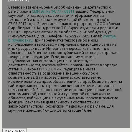
Сетевое издание «Время Биробиджана». Свидетельство о
регистрации
СМИ ЭЛ № ФС 77 - 68811
выдано Федеральной
службой по надзору в сфере связи, информационных
технологий и массовых коммуникаций (Роскомнадзор) от
07.03.2017 года. Заместитель главного редактора ООО «Время
Биробиджана»: Кондратенко Т.В. Адрес издателя и редакции:
679015, Еврейская автономная область, г. Биробиджан, ул.
Физкультурная, д. 26. Телефон (42622) 2-17-85. E-mail:
vremya-
bir@yandex.ru
При перепечатке текстов либо ином
использовании текстовых материалов с настоящего сайта на
иных ресурсах в сети Интернет гиперссылка на источник
обязательна. Мнение авторов публикаций не всегда отражает
точку зрения редакции. Если, по вашему мнению,
опубликованная информация не соответствует
действительности, воспользуйтесь правом на ответ в порядке
статьи 46 Закона РФ «О СМИ». Редакция не несет
ответственность за содержание внешних ссылок и
комментариев. За них ответственны, соответственно,
исключительно их правообладатели и авторы. Комментарии на
сайте приравнены к выражению личного мнения интернет-
пользователей. Распространение информации о политической,
экономической, социальной и культурной сферах жизни
общества, публикации на актуальные темы, просветительские
функции, рекламная деятельность в соответствии с
законодательством Российской Федерации о рекламе. Для
мужчин и женщин. 16+ для детей старше 16 лет.
Back to top