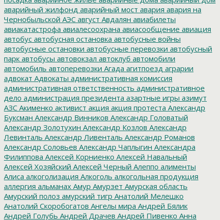
аварийный жилфонд
аварийный мост
авария
авария на
Чернобыльской АЭС
август
Авдалян
авиабилеты
авиакатастрофа
авиалесоохрана
авиасообщение
авиация
автобус
автобусная остановка
автобусные войны
автобусные остановки
автобусные перевозки
автобусный
парк
автобусы
автовокзал
автоклуб
автомобили
автомобиль
автоперевозки
Агада
агитпоезд
аграрии
адвокат
Адвокаты
административная комиссия
административная ответственность
административное
дело
администрация президента
азартные игры
азимут
АЗС
Акименко
активист
акция
акция протеста
Александр
Буксман
Александр Винников
Александр Головатый
Александр Золотухин
Александр Козлов
Александр
Левинталь
Александр Ливенталь
Александр Романов
Александр Соловьев
Александр Чаплыгин
Александра
Филиппова
Алексей Корниенко
Алексей Навальный
Алексей Хозяйский
Алексей Черный
Алеппо
алименты
Алиса
алкоголизация
Алкоголь
алкогольная продукция
аллергия
альманах
Амур
Амурзет
Амурская область
Амурский полоз
амурский тигр
Анатолий Мелешко
Анатолий Скоробогатов
Ангелы мира
Андрей Бялик
Андрей Голубь
Андрей Драчев
Андрей Пивенко
Анна