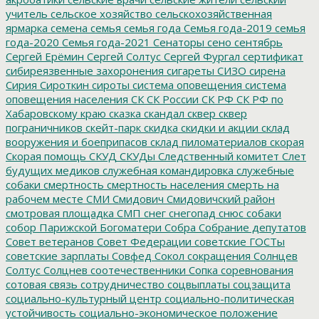
учитель
сельское хозяйство
сельскохозяйственная
ярмарка
семена
семья
семья года
Семья года-2019
семья
года-2020
Семья года-2021
Сенаторы
сено
сентябрь
Сергей Ерёмин
Сергей Солтус
Сергей Фургал
сертификат
сибиреязвенные захоронения
сигареты
СИЗО
сирена
Сирия
Сироткин
сироты
система оповещения
система
оповещения населения
СК
СК России
СК РФ
СК РФ по
Хабаровскому краю
сказка
скандал
сквер
сквер
пограничников
скейт-парк
скидка
скидки и акции
склад
вооружения и боеприпасов
склад пиломатериалов
скорая
Скорая помощь
СКУД
СКУДы
Следственный комитет
Слет
будущих медиков
служебная командировка
служебные
собаки
смертность
смертность населения
смерть на
рабочем месте
СМИ
Смидович
Смидовичский район
смотровая площадка
СМП
снег
снегопад
снюс
собаки
собор Парижской Богоматери
Собра
Собрание депутатов
Совет ветеранов
Совет Федерации
советские ГОСТы
советские зарплаты
Совфед
Сокол
сокращения
Солнцев
Солтус
Солцнев
соотечественники
Сопка
соревнования
сотовая связь
сотрудничество
соцвыплаты
соцзащита
социально-культурный центр
социально-политическая
устойчивость
социально-экономическое положение