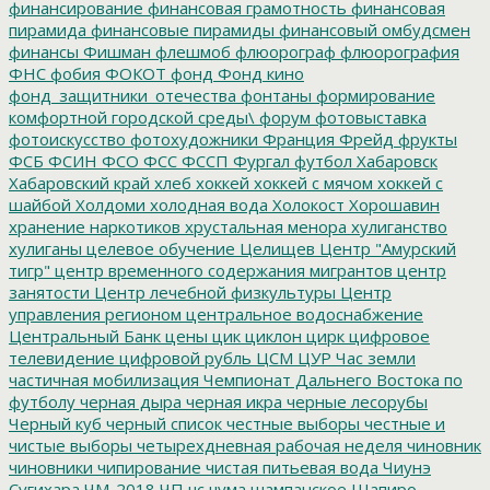
финансирование
финансовая грамотность
финансовая
пирамида
финансовые пирамиды
финансовый омбудсмен
финансы
Фишман
флешмоб
флюорограф
флюорография
ФНС
фобия
ФОКОТ
фонд
Фонд кино
фонд_защитники_отечества
фонтаны
формирование
комфортной городской среды\
форум
фотовыставка
фотоискусство
фотохудожники
Франция
Фрейд
фрукты
ФСБ
ФСИН
ФСО
ФСС
ФССП
Фургал
футбол
Хабаровск
Хабаровский край
хлеб
хоккей
хоккей с мячом
хоккей с
шайбой
Холдоми
холодная вода
Холокост
Хорошавин
хранение наркотиков
хрустальная менора
хулиганство
хулиганы
целевое обучение
Целищев
Центр "Амурский
тигр"
центр временного содержания мигрантов
центр
занятости
Центр лечебной физкультуры
Центр
управления регионом
центральное водоснабжение
Центральный Банк
цены
цик
циклон
цирк
цифровое
телевидение
цифровой рубль
ЦСМ
ЦУР
Час земли
частичная мобилизация
Чемпионат Дальнего Востока по
футболу
черная дыра
черная икра
черные лесорубы
Черный куб
черный список
честные выборы
честные и
чистые выборы
четырехдневная рабочая неделя
чиновник
чиновники
чипирование
чистая питьевая вода
Чиунэ
Сугихара
ЧМ-2018
ЧП
чс
чума
шампанское
Шапиро