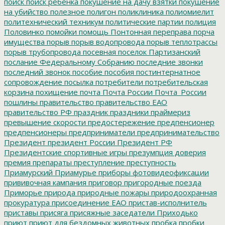
поиск
поиск ребенка
покушение на дачу взятки
покушение
на убийство
полезное
полигон
поликлиника
полиомиелит
политехнический техникум
политические партии
полиция
Половинко
помойки
помощь
Понтонная переправа
порча
имущества
порыв
порыв водопровода
порыв теплотрассы
порыв трубопровода
посевная
поселок Партизанский
послание Федеральному Собранию
последние звонки
последний звонок
пособие
пособия
постинтернатное
сопровождение
посылка
потребители
потребительская
корзина
похищение
почта
Почта России
Почта_России
пошлины
правительство
правительство ЕАО
правительство РФ
праздник
праздники
праймериз
превышение скорости
предостережение
предпенсионер
предпенсионеры
предприниматели
предпринимательство
Президент
президент России
Президент РФ
Президентские спортивные игры
презумпция доверия
премия
препараты
преступление
преступность
Приамурский
Приамурье
приборы фотовидеофиксации
прививочная кампания
приговор
пригородные поезда
Приморье
природа
природные пожары
природоохранная
прокуратура
присоединение ЕАО
пристав-исполнитель
приставы
присяга
присяжные заседатели
Приходько
приют
приют для бездомных животных
пробка
пробки