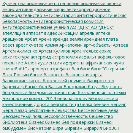
Кузнецова
аномальное потепление
анонимные звонки
анонс
антивандальные меры
антикоррупционное
законодательство
антисанитария
антитеррористическая
безопасность
антитеррористическая комиссия
антитеррористические учения
АО "ДГК"
АО "ДРСК"
апелляция
аппарат видеофиксации
апрель
аптека
Арашуков
Арбат
Арена
аренда земли
арендная плата
арест
арест счетов
Армия
Арнаполин
арт-объекты
Артеев
Артём Акименко
Артём Куликов
Архангельск
архив
архитектура
астероид
астрономия
асфальт
асфальтовое
покрытие
Атлет
аудиенция
аферисты
африканская чума
свиней
АЧС
аэропорт
аэрофлот
бал
банк
банк "Открытие"
Банк России
банки
банкноты
банковская карта
банковские_карты
банковский роуминг
банкротство
барельеф
баскетбол
Бастак
Бастрыкин
батут
Бедность
бездомные
бездомные животные
безналичные платежи
Безопасное колесо-2019
безопасность
Безопасные и
качественные дороги
безработица
белка
бензин
Беринг
Берл Лазар
бесплатные лекарства
Бессмертные дела
Бессмертный полк
бесхозяйственность
бешенство
библиотека
бизнес
бизнес без поддержки
бизнес-
омбудсмен
биометрия
Бира
Биракан
Бирария
БирЗСТ