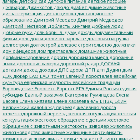
лагерь
детский сад
детское питание
детское пособие
Джабаров
Джанхотов
дзюдо
диабет
дикие животные
диспансеризация
дистанционка
дистанционное
образование
Дмитрий Меведев
Дмитрий Медведев
Дмитрий Нестеров
Доблесть_Хингана
Добрые люди
Добрые руки
довыборы_в_Думу
дождь
документальный
фильм
долг
долги
долги по зарплате
долговая нагрузка
долгострои
долгострой
долевое строительство
должники
дом офицеров
дом престарелых
домашние животные
допфинансирование
дороги
дорожная камера
дорожные
знаки
дорожные камеры
дорожный радар
ДОСААФ
дотации
доход
доходы
ДПС
дрова
ДТП
дтп
Дудин
дым
ДЭК
дюкер
ЕАО
ЕАО_тонет
Евгений Коростелев
еврейская
культура
еврейская_мудрость
еврейские традиции
Евровидение
Евросеть
Еврстат
ЕГЭ
Единая Россия
единая
субсидия
Единый заказчик
Екатерина Румянцева
Елена
Басова
Елена Князева
Елена Хахалева
ель
ЕНВД
Ефим
Вепринский
жалоба
жд переезд
железная дорога
железнодорожный переезд
женская кнсультация
женская
консультация
жестокое обращение с детьми
жестокое
обращение с животными
жестокость
живодер
живопись
животноводство
животные
жилищные сертификаты
жилищные условия
жилье
жилье для детей-сирот
жильё