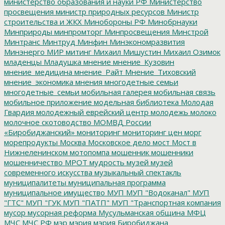
министерство образования и науки РФ
Министерство
просвещения
министр природных ресурсов
Министр
строительства и ЖКХ
Минобороны РФ
Минобрнауки
Минприроды
минпромторг
Минпросвещения
Минстрой
Минтранс
Минтруд
Минфин
Минэкономразвития
Минэнерго
МИР
митинг
Михаил Мишустин
Михаил Озимок
младенцы
Младушка
мнение
мнение_Кузовин
мнение_медицина
мнение_Райт
Мнение_Тиховский
мнение_экономика
мнения
многодетные семьи
многодетные_семьи
мобильная галерея
мобильная связь
мобильное приложение
модельная библиотека
Молодая
Гвардия
молодежный еврейский центр
молодежь
молоко
молочное скотоводство
МОМВД России
«Биробиджанский»
мониторинг
мониторинг цен
морг
морепродукты
Москва
Московское дело
мост
Мост в
Нижнеленинском
мотопомпа
мошенник
мошенники
мошенничество
МРОТ
мудрость
музей
музей
современного искусства
музыкальный спектакль
муниципалитеты
муниципальная программа
муниципальное имущество
МУП
МУП "Водоканал"
МУП
"ГТС"
МУП "ГУК
МУП "ПАТП"
МУП "Транспортная компания
мусор
мусорная реформа
Мусульманская община
МФЦ
МЧС
МЧС РФ
мэр
мэрия
мэрия Биробиджана