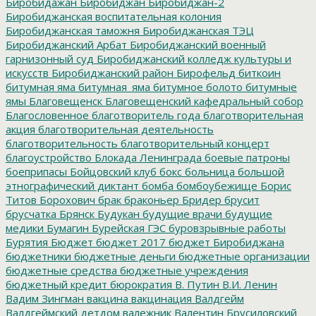
Биробидажан
Биробиджан
Биробиджан-2
Биробиджанская воспитательная колония
Биробиджанская таможня
Биробиджанская ТЭЦ
Биробиджанский Арбат
Биробиджанский военный
гарнизонный суд
Биробиджанский колледж культуры и
искусств
Биробиджанский район
Бирофельд
биткоин
битумная яма
битумная_яма
битумное болото
битумные
ямы
Благовещенск
Благовещенский кафедральный собор
Благословенное
благотворитель года
благотворительная
акция
благотворительная деятельность
благотворительность
благотворительный концерт
благоустройство
Блокада Ленинграда
боевые патроны
боеприпасы
Бойцовский клуб
бокс
больница
большой
этнографический диктант
бомба
бомбоубежище
Борис
Титов
Борохович
брак
браконьер
Бридер
брусит
брусчатка
Брянск
Будукан
будущие врачи
будущие
медики
Бумагин
Бурейская ГЭС
буровзрывные работы
Бурятия
Бюджет
бюджет 2017
бюджет Биробиджана
бюджетники
бюджетные деньги
бюджетные организации
бюджетные средства
бюджетные учреждения
бюджетный кредит
бюрократия
В. Путин
В.И. Ленин
Вадим Зингман
вакцина
вакцинация
Валдгейм
Валдгеймский детдом
валежник
Валентин Брусиловский