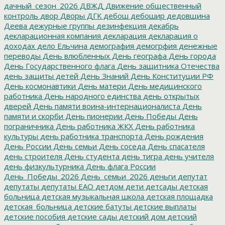
дачный_сезон_2026
ДВЖД
Движение общественный
контроль
двор
Дворы
ДГК
дебош
дебошир
дедовщина
Деева
дежурные группы
дезинфекция
декабрь
декларационная компания
декларация
декларация о
доходах
дело Ельчина
демография
демогрфия
денежные
переводы
День влюбленных
День географа
День города
День Государственного флага
День защитника Отечества
день защиты детей
День Знаний
День Конституции РФ
День космонавтики
День матери
День медицинского
работника
День народного единства
день открытых
дверей
День памяти воина-интернационалиста
День
памяти и скорби
День пионерии
День Победы
День
пограничника
День работника ЖКХ
День работника
культуры
день работника транспорта
День рождения
День России
День семьи
День соседа
День спасателя
день строителя
День студента
день тигра
день учителя
день физкультурника
День флага России
День_Победы_2026
День_семьи_2026
деньги
депутат
депутаты
депутаты ЕАО
детдом
дети
детсады
детская
больница
детская музыкальная школа
детская площадка
детская_больница
детские батуты
детские выплаты
детские пособия
детские сады
детский дом
детский