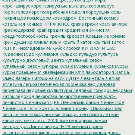
коронавирус
коронавирусные выплаты
коронаврус
Коростелев
короткая рабочая неделя
коррупция
корь
Косвинцев
космодром
космодром_Восточный
космос
котельная
Кочмар
КПРФ
КПСС
кража
кражи
красная икра
Краснодарский край
кредит
кредитная амнистия
кредитоспособность
Кремль
креозот
Крещение
кризис
Крик души
Криминал
Крым
крытый каток
крытый_каток
КСН
КТ-исследование
Кубок лосося
КУГИ
КУГИ ЕАО
Кудесник
кудо
кулинария
Кульдкр
Кульдур
культура
культурно досуговый центр
купальный сезон
купальный_сезон
купюры
Кураж
курение
Куренков
курсы
курсы повышения квалификации
КФХ
лаборатория
Лаг ба-
Омер
лагерь
Лагошина
лайк
ЛДПР
Левинталь
Легкая
атлетика
легкоатлетическая пробежка
лед
ледовая
переправа
ледовые скульптуры
ледовый городок
ледовый
каток
ледоход
лекарства
лекарственные препараты
лекарство
Ленинская ЦРБ
Ленинский район
Ленинское
Ленинское сельское поселение
Леонид Школьник
лес
леса
лесной пожар
лесные пожары
лесопилка
летние
каникулы
лето
лето_2026
лжетерроризм
лимон
литература
Лицей
лицей № 23
личный прием
логистический комплеск
ложный вызов
ложный донос