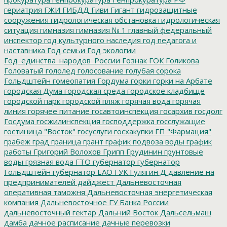
гериатрия
ГЖИ
ГИБДД
Гиви
Гигант
гидрозащитные
сооружения
гидрологическая обстановка
гидрологическая
ситуация
гимназия
гимназия № 1
главный федеральный
инспектор
год культурного наследия
год педагога и
наставника
Год семьи
Год экологии
Год_единства_народов_России
Гознак
ГОК
Голикова
Головатый
гололед
голосование
голубая сорока
Гольдштейн
гомеопатия
Гордума
горки
горки на Арбате
городская Дума
городская среда
городское кладбище
городской парк
городской пляж
горячая вода
горячая
линия
горячее питание
госавтоинспекция
госархив
госдолг
Госдума
госжилинспекция
господдержка
госслужащие
гостиница "Восток"
госуслуги
госхакупки
ГП "Фармация"
грабеж
град
граница
грант
график подвоза воды
график
работы
Григорий Волохов
Грипп
Грудинин
грунтовые
воды
грязная вода
ГТО
губернатор
губернатор
Гольдштейн
губернатор ЕАО
ГУК
Гулягин
Д
давление на
предпринимателей
дайджест
Дальневосточная
оперативная таможня
Дальневосточная энергетическая
компания
Дальневосточное ГУ Банка России
дальневосточный гектар
Дальний Восток
Дальсельмаш
дамба
дачное расписание
дачные перевозки