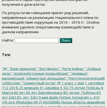
получения и дачи взяток.
По результатам совещания принят ряд решений,
направленных на реализацию Национального плана по
противодействию коррупции на 2016 – 2018 гг. Особое
внимание уделено оперативному взаимодействию в
данном направлении.
Найти:
Тэги
"@"
"Банк приколов"
"Бествидео"
"Дети войны"
"Добрые
дела"
"железобетонные полицейские"
"ленивые"
малоимущие
"обманутые дольщики"
"Рентгенологический
субботник"
"Цементный поток"
@
1 класс
1 мая
1 сентября
112
2018
23 февраля
31 декабря
5
5G
75-летие Победы
8
Марта
80 лет
80 лет Биробиджану
80_летие_Победы
85
лет ЕАО
85_лет_ЕАО
9 мая
Apple
Forbes
Instagram
L-410
QR-код
WhatsApp
Wi-Fi
WorldSkills Russia
аборты
аварийная
посадка
аварийное жилье
аварийные дома
аварийный дом