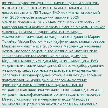
лотерея
лоукостер
лунное затмение
лучший спасатель
лыжная гонка
льготная ипотека
льготники
льготные
лекарства
льготы
ЛЭП
люди ЕАО
люк
Магнитогорск
май
май_2026
майские праздники
майские_2026
майские_праздники_2026
МАК-2019
Мак-2020
Мак-2021
Макаров
Максим Акимов
Максим Семенов
Максим Шупиков
макулатура
Мама-предприниматель
Мамедов
маммография
мамография
мандарин
мандарины
Марвин
Токайер
Мария Костюк
Марк Кауфман
маркировка товаров
Марковский
март
март_2026
маска
Масленица
масочный
режим
массовое сокращение
Матвиенко
материнский
капитал
маткапитал
Махинько
Маяк
МВД
медаль
Медведев
медведь
медики
Медицина
медицина_ЕАО
медицинские маски
медицинский класс
медоборудование
медосмотр
медработники
медсестры
международная
делегация
международные отношения
международный
полумарафон «Биробиджан-Валдгейм»
местные
производители
метеорит
методика
мигранты
миграционная политика
миграционное законодательство
миграция
микрофинансовые_организации
миллиардеры
Минвостокразвития
минеральная вода
Минздрав
минимальный размер заработной платы
минирование