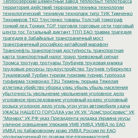
Теплоозерский цементный завод
теплосбыт
теплотрасса
территория действий
терроризм
техника
технологии
технологический_техникум
технопарк
тигр
ТИК
Тимченко
Тихомиров
ТКО
Тлустенко
товары
Толстой
томограф
тонкий лед
Тонких
ТОР
торговля
торговые сети
торговый
центр
тос
Тотальный диктант
ТПП ЕАО
травма
трагедия
трагедия в Забайкалье
трансграничный мост
трансграничный российско-китайский марафон
Транснефть
транспортная доступность
транспортная
карта
транспортный налог
траур
тревожный сигнал
Тромса
тротуар
тротуары
Трубачев
трудовая книжка
трудовые ресурсы
трудоустройство
Трутнев
туберкулез
Тукалевский
Турбин
туризм
туризмм
турнир
турпоход
турфирма
тхэквондо
ТЭЦ
Тюмень
тюрьма
Тяжелая
атлетика
убийство
уборка улиц
убыль
убыль населения
убыточность
увольнение
увольнения
уголовное дело
уголовное преследование
уголовный кодекс
уголовный
розыск
уголоное дело
уголь
угон
угон автомобиля
удача
УЖАСЫ НАШЕГО ГОРОДКА
узи
УК
УК "ДомСтроСервис"
УК
"Монарх"
УК РФ
указ Президента
укладка
Украина
укусы
уличное освещение
Улюкаев
УМВ
УМВД
УМВД по ЕАО
УМВД по Хабаровскому краю
УМВД России по ЕАО
уполномоченный по правам предпринимателей