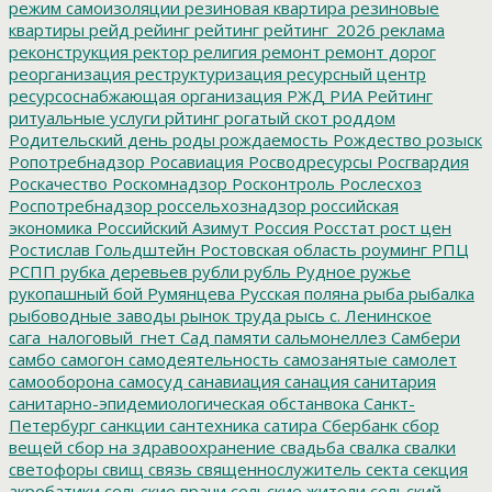
режим самоизоляции
резиновая квартира
резиновые
квартиры
рейд
рейинг
рейтинг
рейтинг_2026
реклама
реконструкция
ректор
религия
ремонт
ремонт дорог
реорганизация
реструктуризация
ресурсный центр
ресурсоснабжающая организация
РЖД
РИА Рейтинг
ритуальные услуги
рйтинг
рогатый скот
роддом
Родительский день
роды
рождаемость
Рождество
розыск
Ропотребнадзор
Росавиация
Росводресурсы
Росгвардия
Роскачество
Роскомнадзор
Росконтроль
Рослесхоз
Роспотребнадзор
россельхознадзор
российская
экономика
Российский Азимут
Россия
Росстат
рост цен
Ростислав Гольдштейн
Ростовская область
роуминг
РПЦ
РСПП
рубка деревьев
рубли
рубль
Рудное
ружье
рукопашный бой
Румянцева
Русская поляна
рыба
рыбалка
рыбоводные заводы
рынок труда
рысь
с. Ленинское
сага_налоговый_гнет
Сад памяти
сальмонеллез
Самбери
самбо
самогон
самодеятельность
самозанятые
самолет
самооборона
самосуд
санавиация
санация
санитария
санитарно-эпидемиологическая обстанвока
Санкт-
Петербург
санкции
сантехника
сатира
Сбербанк
сбор
вещей
сбор на здравоохранение
свадьба
свалка
свалки
светофоры
свищ
связь
священнослужитель
секта
секция
акробатики
сельские врачи
сельские жители
сельский