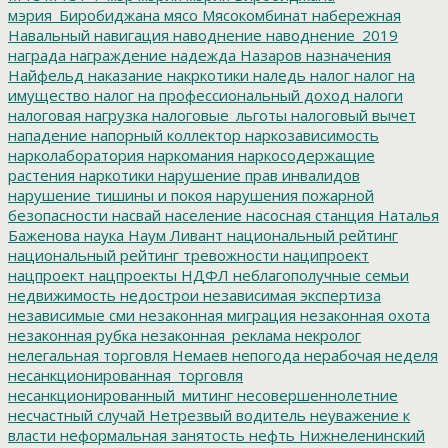
мэрия_Биробиджана
мясо
Мясокомбинат
набережная
Навальный
навигация
наводнение
наводнение_2019
награда
награждение
надежда
Назаров
назначения
Найфельд
наказание
накркотики
наледь
налог
налог на
имущество
налог на профессиональный доход
налоги
налоговая нагрузка
налоговые_льготы
налоговый вычет
нападение
напорный коллектор
наркозависимость
нарколаборатория
наркомания
наркосодержащие
растения
наркотики
нарушение прав инвалидов
нарушение тишины и покоя
нарушения пожарной
безопасности
насвай
население
насосная станция
Наталья
Баженова
наука
Наум Ливант
национальный рейтинг
национальный рейтинг тревожности
наципроект
нацпроект
нацпроекты
НДФЛ
неблагополучные семьи
недвижимость
недострои
независимая экспертиза
независимые сми
незаконная миграция
незаконная охота
незаконная рубка
незаконная_реклама
некролог
нелегальная торговля
Немаев
непогода
нерабочая неделя
несанкционированная_торговля
несанкционированный_митинг
несовершеннолетние
несчастный случай
Нетрезвый водитель
неуважение к
власти
неформальная занятость
нефть
Нижнеленинский