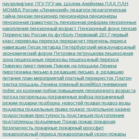
пауэрлифтинг
ПГУ
ПГУ им. Шолом-Алейхема
ПДД
ПДН
МОМВД России «Ленинский»
педагоги
педагогическая
тайна
пенсии
пенсионер
пенсионерка
пенсионеры
пенсионная грамотность
пенсионная реформа
пенсионные
накопления
пенсионный возраст
Пенсионный фонд
пенсия
Первенство России по футболу
Первомай 2017
первый
класс
переводы
переезд
перерасчет
перечень
период
навигации
Песах
петарда
Петербургский международный
экономический форум
Петровка
петрушкова
пешеходная
зона
пешеходные переходы
пешеходный переход
Пивенко
пикет
пикник
Пикник на площади Ленина
пиротехника
письмо в редакцию
письмо_в_редакцию
питание
план мероприятий
платный перекресток
Платон
плитка
площадь Ленина
пляжный волейбол
пневмония
побег из колонии
побои
повышение пенсионного возраста
погода
погорельцы
пограничные войска
пограничный
режим
подарки
подборка_новостей
подвал
подвоз воды
подделка
поддельные права
поджог
подпольное казино
подростковая преступность
подстанция
подтопление
подтопленцы
подъемные
Пожар
пожар
пожарная
безопасность
пожарные
пожарный кроссфит
пожароопасный период
пожароопасный сезон
пожары