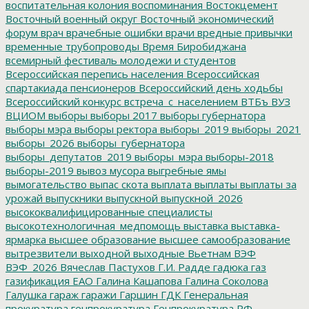
воспитательная колония
воспоминания
Востокцемент
Восточный военный округ
Восточный экономический
форум
врач
врачебные ошибки
врачи
вредные привычки
временные трубопроводы
Время Биробиджана
всемирный фестиваль молодежи и студентов
Всероссийская перепись населения
Всероссийская
спартакиада пенсионеров
Всероссийский день ходьбы
Всероссийский конкурс
встреча_с_населением
ВТБъ
ВУЗ
ВЦИОМ
выборы
выборы 2017
выборы губернатора
выборы мэра
выборы ректора
выборы_2019
выборы_2021
выборы_2026
выборы_губернатора
выборы_депутатов_2019
выборы_мэра
выборы-2018
выборы-2019
вывоз мусора
выгребные ямы
вымогательство
выпас скота
выплата
выплаты
выплаты за
урожай
выпускники
выпускной
выпускной_2026
высококвалифицированные специалисты
высокотехнологичная_медпомощь
выставка
выставка-
ярмарка
высшее образование
высшее самообразование
вытрезвители
выходной
выходные
Вьетнам
ВЭФ
ВЭФ_2026
Вячеслав Пастухов
Г.И. Радде
гадюка
газ
газификация ЕАО
Галина Кашапова
Галина Соколова
Галушка
гараж
гаражи
Гаршин
ГДК
Генеральная
прокуратура
генпрокуратура
Генпрокуратура РФ