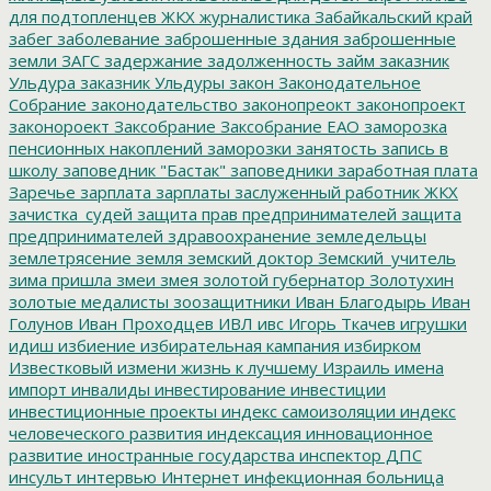
для подтопленцев
ЖКХ
журналистика
Забайкальский край
забег
заболевание
заброшенные здания
заброшенные
земли
ЗАГС
задержание
задолженность
займ
заказник
Ульдура
заказник Ульдуры
закон
Законодательное
Собрание
законодательство
законопреокт
законопроект
законороект
Заксобрание
Заксобрание ЕАО
заморозка
пенсионных накоплений
заморозки
занятость
запись в
школу
заповедник "Бастак"
заповедники
заработная плата
Заречье
зарплата
зарплаты
заслуженный работник ЖКХ
зачистка_судей
защита прав предпринимателей
защита
предпринимателей
здравоохранение
земледельцы
землетрясение
земля
земский доктор
Земский_учитель
зима пришла
змеи
змея
золотой губернатор
Золотухин
золотые медалисты
зоозащитники
Иван Благодырь
Иван
Голунов
Иван Проходцев
ИВЛ
ивс
Игорь Ткачев
игрушки
идиш
избиение
избирательная кампания
избирком
Известковый
измени жизнь к лучшему
Израиль
имена
импорт
инвалиды
инвестирование
инвестиции
инвестиционные проекты
индекс самоизоляции
индекс
человеческого развития
индексация
инновационное
развитие
иностранные государства
инспектор ДПС
инсульт
интервью
Интернет
инфекционная больница