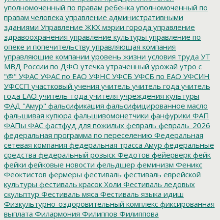
уполномоченный по правам ребенка
уполномоченный по
правам человека
управление административными
зданиями
Управление ЖКХ мэрии города
управление
здравоохранения
управление культуры
управление по
опеке и попечительству
управляющая компания
управляющие компании
уровень жизни
условия труда
УТ
МВД России по ДФО
утечка
утраченный урожай
утро с
"@"
УФАС
УФАС по ЕАО
УФНС
УФСБ
УФСБ по ЕАО
УФСИН
УФССП
участковый
учения
учитель
учитель года
учитель
года ЕАО
учитель_года
учителя
учреждения культуры
ФАД "Амур"
фальсификация
фальсифицированное масло
фальшивая купюра
фальшивомонетчики
фанфурики
ФАП
ФАПы
ФАС
фастфуд для пожилых
февраль
февраль_2026
федеральная программа по переселению
Федеральная
сетевая компания
федеральная трасса Амур
федеральные
средства
федеральный розыск
Федотов
фейерверк
фейк
фейки
фейковые новости
фельдшер
феминизм
Феникс
Феоктистов
фермеры
фестиваль
фестиваль еврейской
культуры
фестиваль красок Холи
Фестиваль ледовых
скульптур
Фестиваль мяса
Фестиваль языка идиш
Физкультурно-оздоровительный комплекс
фиксированная
выплата
Филармония
Филиппов
Филиппова