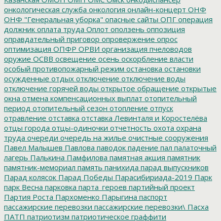
онкологическая служба
онкология
онлайн-концерт
ОНФ
ОНФ "Генеральная уборка"
опасные сайты
ОПГ
операция
должник
оплата труда
Оплот
оползень
оппозиция
оправдательный приговор
опровержение
опрос
оптимизация
ОПФР
ОРВИ
организация пчеловодов
оружие
ОСВВ
освещение
осень
оскорбление власти
особый противопожарный режим
остановка
остановки
осужденные
отдых
отключение
отключение воды
отключение горячей воды
открытое обращение
открытые
окна
отмена компенсационных выплат
отопительный
период
отопительный сезон
отопление
отпуск
отравление
отставка
отставка Левинталя и Коростелёва
отцы города
отцы-одиночки
отчетность
охота
охрана
труда
очереди
очередь на жилье
очистные сооружения
Павел Малышев
Павлова
паводок
падение
пал
палаточный
лагерь
Палькина
Памфилова
памятная акция
памятник
памятник-мемориал
память
панихида
парад выпускников
Парад колясок
Парад Победы
Парасибириада-2019
Парк
парк Весна
парковка
парта_героев
партийный проект
Партия Роста
Пархоменко
Парыгина
паспорт
пассажирские перевозки
пассажирские перевозки\
Пасха
ПАТП
патриотизм
патриотическое граффити