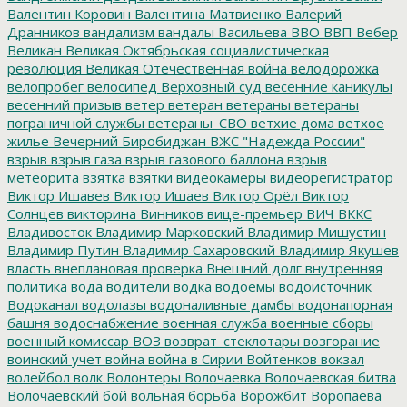
Валентин Коровин
Валентина Матвиенко
Валерий
Дранников
вандализм
вандалы
Васильева
ВВО
ВВП
Вебер
Великан
Великая Октябрьская социалистическая
революция
Великая Отечественная война
велодорожка
велопробег
велосипед
Верховный суд
весенние каникулы
весенний призыв
ветер
ветеран
ветераны
ветераны
пограничной службы
ветераны_СВО
ветхие дома
ветхое
жилье
Вечерний Биробиджан
ВЖС "Надежда России"
взрыв
взрыв газа
взрыв газового баллона
взрыв
метеорита
взятка
взятки
видеокамеры
видеорегистратор
Виктор Ишавев
Виктор Ишаев
Виктор Орёл
Виктор
Солнцев
викторина
Винников
вице-премьер
ВИЧ
ВККС
Владивосток
Владимир Марковский
Владимир Мишустин
Владимир Путин
Владимир Сахаровский
Владимир Якушев
власть
внеплановая проверка
Внешний долг
внутренняя
политика
вода
водители
водка
водоемы
водоисточник
Водоканал
водолазы
водоналивные дамбы
водонапорная
башня
водоснабжение
военная служба
военные сборы
военный комиссар
ВОЗ
возврат_стеклотары
возгорание
воинский учет
война
война в Сирии
Войтенков
вокзал
волейбол
волк
Волонтеры
Волочаевка
Волочаевская битва
Волочаевский бой
вольная борьба
Ворожбит
Воропаева