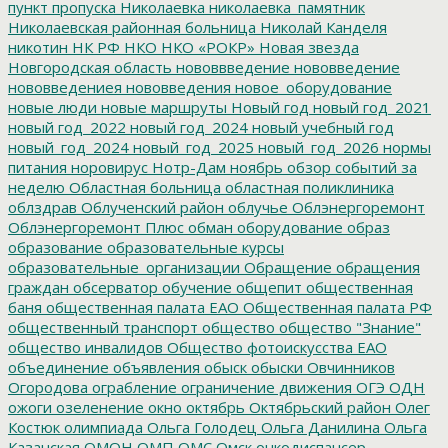
пункт пропуска
Николаевка
николаевка_памятник
Николаевская районная больница
Николай Канделя
никотин
НК РФ
НКО
НКО «РОКР»
Новая звезда
Новгородская область
нововвведение
нововведение
нововведениея
нововведения
новое_оборудование
новые люди
новые маршруты
Новый год
новый год_2021
новый год_2022
новый год_2024
новый учебный год
новый_год_2024
новый_год_2025
новый_год_2026
нормы
питания
норовирус
Нотр-Дам
ноябрь
обзор событий за
неделю
Областная больница
областная поликлиника
облздрав
Облученский район
облучье
Облэнергоремонт
Облэнергоремонт Плюс
обман
оборудование
образ
образование
образовательные курсы
образовательные_организации
Обращение
обращения
граждан
обсерватор
обучение
общепит
общественная
баня
общественная палата ЕАО
Общественная палата РФ
общественный транспорт
общество
общество "Знание"
общество инвалидов
Общество фотоискусства ЕАО
объединение
объявления
обыск
обыски
Овчинников
Огородова
ограбление
ограничение движения
ОГЭ
ОДН
ожоги
озеленение
окно
октябрь
Октябрьский район
Олег
Костюк
олимпиада
Ольга Голодец
Ольга Данилина
Ольга
Казанская
ОМОН
ОМП
ОМС
Омск
онкодиспансер