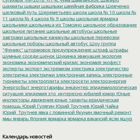
шахматы
шашки
шашлыки
швейная фабрика
Шевченко
шелковый путь
Шереметьево
школа
школа № 10
школа №
11
школа № 4
школа № 9
школы
школьная ярмарка
школьники
школьница из Томсино
школьное образование
школьное питание
школьные автобусы
школьные
завтраки
школьные каникулы
школьные перевозки
школьные поборы
школьный автобус
Шоу группа
"Феникс"
штормовое предупреждение
штраф
штрафы
шумные соседи
щенок
Щукинка
эвакуация
экология
экономика
экономический кризис
экономия
экофест
эксперты
экспорт
экстремизм
электрика
электричество
электричка
электрички
электронная запись
электронные
турникеты
электроплита
электросети
электроэнергия
Энергосбыт
энерготарифы
энкаунтер
эпидемиологическая
ситуация
эпидемия
это_интересно
юбилей
юмор
Юные
инспекторы движения
юные таланты
юридическая
помощь
Юрий Гулягин
Юрий Трутнев
Юрий Чайка
Юрий_Трутнев
явка с повинной
Якунин
ямочный ремонт
ямы
январь
Япония
ярмарка
ярмарка вакансий
ясли
ящур
Календарь новостей