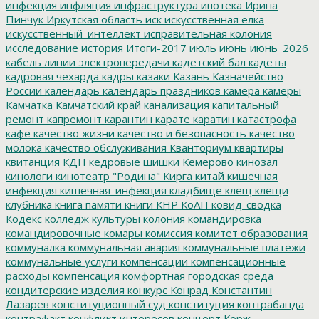
инфекция
инфляция
инфраструктура
ипотека
Ирина
Пинчук
Иркутская область
иск
искусственная елка
искусственный_интеллект
исправительная колония
исследование
история
Итоги-2017
июль
июнь
июнь_2026
кабель линии электропередачи
кадетский бал
кадеты
кадровая чехарда
кадры
казаки
Казань
Казначейство
России
календарь
календарь праздников
камера
камеры
Камчатка
Камчатский край
канализация
капитальный
ремонт
капремонт
карантин
карате
каратин
катастрофа
кафе
качество жизни
качество и безопасность
качество
молока
качество обслуживания
Кванториум
квартиры
квитанция
КДН
кедровые шишки
Кемерово
кинозал
кинологи
кинотеатр "Родина"
Кирга
китай
кишечная
инфекция
кишечная_инфекция
кладбище
клещ
клещи
клубника
книга памяти
книги
КНР
КоАП
ковид-сводка
Кодекс
колледж культуры
колония
командировка
командировочные
комары
комиссия
комитет образования
коммуналка
коммунальная авария
коммунальные платежи
коммунальные услуги
компенсации
компенсационные
расходы
компенсация
комфортная городская среда
кондитерские изделия
конкурс
Конрад
Константин
Лазарев
конституционный суд
конституция
контрабанда
контрафакт
конфликт интересов
концерт
Корж