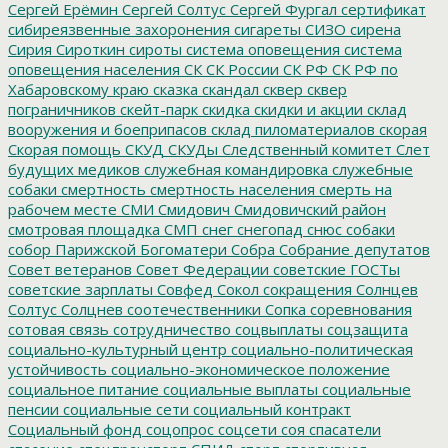
Сергей Ерёмин
Сергей Солтус
Сергей Фургал
сертификат
сибиреязвенные захоронения
сигареты
СИЗО
сирена
Сирия
Сироткин
сироты
система оповещения
система
оповещения населения
СК
СК России
СК РФ
СК РФ по
Хабаровскому краю
сказка
скандал
сквер
сквер
пограничников
скейт-парк
скидка
скидки и акции
склад
вооружения и боеприпасов
склад пиломатериалов
скорая
Скорая помощь
СКУД
СКУДы
Следственный комитет
Слет
будущих медиков
служебная командировка
служебные
собаки
смертность
смертность населения
смерть на
рабочем месте
СМИ
Смидович
Смидовичский район
смотровая площадка
СМП
снег
снегопад
снюс
собаки
собор Парижской Богоматери
Собра
Собрание депутатов
Совет ветеранов
Совет Федерации
советские ГОСТы
советские зарплаты
Совфед
Сокол
сокращения
Солнцев
Солтус
Солцнев
соотечественники
Сопка
соревнования
сотовая связь
сотрудничество
соцвыплаты
соцзащита
социально-культурный центр
социально-политическая
устойчивость
социально-экономическое положение
социальное питание
социальные выплаты
социальные
пенсии
социальные сети
социальный контракт
Социальный фонд
соцопрос
соцсети
соя
спасатели