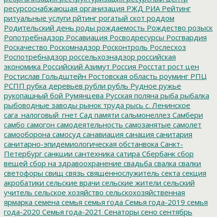
ресурсоснабжающая организация
РЖД
РИА Рейтинг
ритуальные услуги
рйтинг
рогатый скот
роддом
Родительский день
роды
рождаемость
Рождество
розыск
Ропотребнадзор
Росавиация
Росводресурсы
Росгвардия
Роскачество
Роскомнадзор
Росконтроль
Рослесхоз
Роспотребнадзор
россельхознадзор
российская
экономика
Российский Азимут
Россия
Росстат
рост цен
Ростислав Гольдштейн
Ростовская область
роуминг
РПЦ
РСПП
рубка деревьев
рубли
рубль
Рудное
ружье
рукопашный бой
Румянцева
Русская поляна
рыба
рыбалка
рыбоводные заводы
рынок труда
рысь
с. Ленинское
сага_налоговый_гнет
Сад памяти
сальмонеллез
Самбери
самбо
самогон
самодеятельность
самозанятые
самолет
самооборона
самосуд
санавиация
санация
санитария
санитарно-эпидемиологическая обстанвока
Санкт-
Петербург
санкции
сантехника
сатира
Сбербанк
сбор
вещей
сбор на здравоохранение
свадьба
свалка
свалки
светофоры
свищ
связь
священнослужитель
секта
секция
акробатики
сельские врачи
сельские жители
сельский
учитель
сельское хозяйство
сельскохозяйственная
ярмарка
семена
семья
семья года
Семья года-2019
семья
года-2020
Семья года-2021
Сенаторы
сено
сентябрь