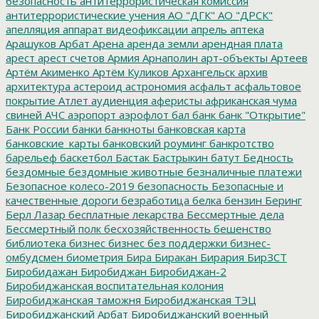
безопасность
антитеррористическая комиссия
антитеррористические учения
АО "ДГК"
АО "ДРСК"
апелляция
аппарат видеофиксации
апрель
аптека
Арашуков
Арбат
Арена
аренда земли
арендная плата
арест
арест счетов
Армия
Арнаполин
арт-объекты
Артеев
Артём Акименко
Артём Куликов
Архангельск
архив
архитектура
астероид
астрономия
асфальт
асфальтовое
покрытие
Атлет
аудиенция
аферисты
африканская чума
свиней
АЧС
аэропорт
аэрофлот
бал
банк
банк "Открытие"
Банк России
банки
банкноты
банковская карта
банковские_карты
банковский роуминг
банкротство
барельеф
баскетбол
Бастак
Бастрыкин
батут
Бедность
бездомные
бездомные животные
безналичные платежи
Безопасное колесо-2019
безопасность
Безопасные и
качественные дороги
безработица
белка
бензин
Беринг
Берл Лазар
бесплатные лекарства
Бессмертные дела
Бессмертный полк
бесхозяйственность
бешенство
библиотека
бизнес
бизнес без поддержки
бизнес-
омбудсмен
биометрия
Бира
Биракан
Бирария
БирЗСТ
Биробидажан
Биробиджан
Биробиджан-2
Биробиджанская воспитательная колония
Биробиджанская таможня
Биробиджанская ТЭЦ
Биробиджанский Арбат
Биробиджанский военный