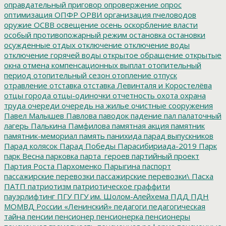
оправдательный приговор
опровержение
опрос
оптимизация
ОПФР
ОРВИ
организация пчеловодов
оружие
ОСВВ
освещение
осень
оскорбление власти
особый противопожарный режим
остановка
остановки
осужденные
отдых
отключение
отключение воды
отключение горячей воды
открытое обращение
открытые
окна
отмена компенсационных выплат
отопительный
период
отопительный сезон
отопление
отпуск
отравление
отставка
отставка Левинталя и Коростелёва
отцы города
отцы-одиночки
отчетность
охота
охрана
труда
очереди
очередь на жилье
очистные сооружения
Павел Малышев
Павлова
паводок
падение
пал
палаточный
лагерь
Палькина
Памфилова
памятная акция
памятник
памятник-мемориал
память
панихида
парад выпускников
Парад колясок
Парад Победы
Парасибириада-2019
Парк
парк Весна
парковка
парта_героев
партийный проект
Партия Роста
Пархоменко
Парыгина
паспорт
пассажирские перевозки
пассажирские перевозки\
Пасха
ПАТП
патриотизм
патриотическое граффити
пауэрлифтинг
ПГУ
ПГУ им. Шолом-Алейхема
ПДД
ПДН
МОМВД России «Ленинский»
педагоги
педагогическая
тайна
пенсии
пенсионер
пенсионерка
пенсионеры