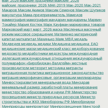
май_2026
майские праздники
майские_2026
майские_праздники_2026
МАК-2019
Мак-2020
Мак-2021
Макаров
Максим Акимов
Максим Семенов
Максим Шупиков
макулатура
Мама-предприниматель
Мамедов
маммография
мамография
мандарин
мандарины
Марвин
Токайер
Мария Костюк
Марк Кауфман
маркировка товаров
Марковский
март
март_2026
маска
Масленица
масочный
режим
массовое сокращение
Матвиенко
материнский
капитал
маткапитал
Махинько
Маяк
МВД
медаль
Медведев
медведь
медики
Медицина
медицина_ЕАО
медицинские маски
медицинский класс
медоборудование
медосмотр
медработники
медсестры
международная
делегация
международные отношения
международный
полумарафон «Биробиджан-Валдгейм»
местные
производители
метеорит
методика
мигранты
миграционная политика
миграционное законодательство
миграция
микрофинансовые_организации
миллиардеры
Минвостокразвития
минеральная вода
Минздрав
минимальный размер заработной платы
минирование
министерство образования и науки РФ
Министерство
просвещения
министр природных ресурсов
Министр
строительства и ЖКХ
Минобороны РФ
Минобрнауки
Минприроды
минпромторг
Минпросвещения
Минстрой