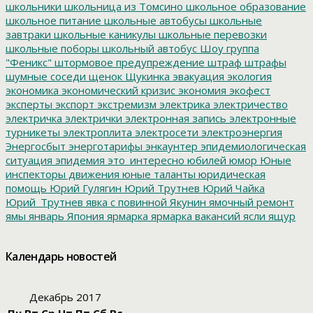
школьники
школьница из Томсино
школьное образование
школьное питание
школьные автобусы
школьные
завтраки
школьные каникулы
школьные перевозки
школьные поборы
школьный автобус
Шоу группа
"Феникс"
штормовое предупреждение
штраф
штрафы
шумные соседи
щенок
Щукинка
эвакуация
экология
экономика
экономический кризис
экономия
экофест
эксперты
экспорт
экстремизм
электрика
электричество
электричка
электрички
электронная запись
электронные
турникеты
электроплита
электросети
электроэнергия
Энергосбыт
энерготарифы
энкаунтер
эпидемиологическая
ситуация
эпидемия
это_интересно
юбилей
юмор
Юные
инспекторы движения
юные таланты
юридическая
помощь
Юрий Гулягин
Юрий Трутнев
Юрий Чайка
Юрий_Трутнев
явка с повинной
Якунин
ямочный ремонт
ямы
январь
Япония
ярмарка
ярмарка вакансий
ясли
ящур
Календарь новостей
Декабрь 2017