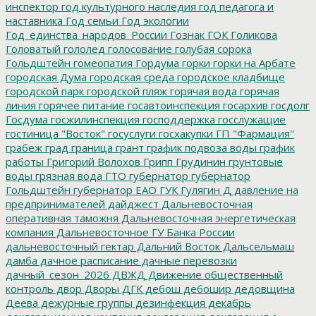
инспектор
год культурного наследия
год педагога и
наставника
Год семьи
Год экологии
Год_единства_народов_России
Гознак
ГОК
Голикова
Головатый
гололед
голосование
голубая сорока
Гольдштейн
гомеопатия
Гордума
горки
горки на Арбате
городская Дума
городская среда
городское кладбище
городской парк
городской пляж
горячая вода
горячая
линия
горячее питание
госавтоинспекция
госархив
госдолг
Госдума
госжилинспекция
господдержка
госслужащие
гостиница "Восток"
госуслуги
госхакупки
ГП "Фармация"
грабеж
град
граница
грант
график подвоза воды
график
работы
Григорий Волохов
Грипп
Грудинин
грунтовые
воды
грязная вода
ГТО
губернатор
губернатор
Гольдштейн
губернатор ЕАО
ГУК
Гулягин
Д
давление на
предпринимателей
дайджест
Дальневосточная
оперативная таможня
Дальневосточная энергетическая
компания
Дальневосточное ГУ Банка России
дальневосточный гектар
Дальний Восток
Дальсельмаш
дамба
дачное расписание
дачные перевозки
дачный_сезон_2026
ДВЖД
Движение общественный
контроль
двор
Дворы
ДГК
дебош
дебошир
дедовщина
Деева
дежурные группы
дезинфекция
декабрь