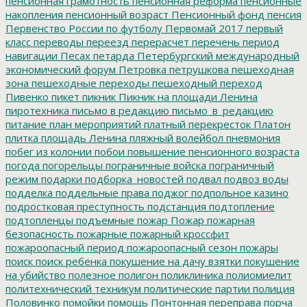
пенсионная грамотность
пенсионная реформа
пенсионные
накопления
пенсионный возраст
Пенсионный фонд
пенсия
Первенство России по футболу
Первомай 2017
первый
класс
переводы
переезд
перерасчет
перечень
период
навигации
Песах
петарда
Петербургский международный
экономический форум
Петровка
петрушкова
пешеходная
зона
пешеходные переходы
пешеходный переход
Пивенко
пикет
пикник
Пикник на площади Ленина
пиротехника
письмо в редакцию
письмо_в_редакцию
питание
план мероприятий
платный перекресток
Платон
плитка
площадь Ленина
пляжный волейбол
пневмония
побег из колонии
побои
повышение пенсионного возраста
погода
погорельцы
пограничные войска
пограничный
режим
подарки
подборка_новостей
подвал
подвоз воды
подделка
поддельные права
поджог
подпольное казино
подростковая преступность
подстанция
подтопление
подтопленцы
подъемные
пожар
Пожар
пожарная
безопасность
пожарные
пожарный кроссфит
пожароопасный период
пожароопасный сезон
пожары
поиск
поиск ребенка
покушение на дачу взятки
покушение
на убийство
полезное
полигон
поликлиника
полиомиелит
политехнический техникум
политические партии
полиция
Половинко
помойки
помощь
Понтонная переправа
порча