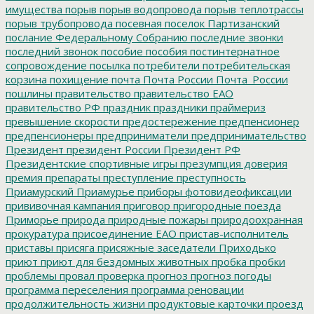
имущества
порыв
порыв водопровода
порыв теплотрассы
порыв трубопровода
посевная
поселок Партизанский
послание Федеральному Собранию
последние звонки
последний звонок
пособие
пособия
постинтернатное
сопровождение
посылка
потребители
потребительская
корзина
похищение
почта
Почта России
Почта_России
пошлины
правительство
правительство ЕАО
правительство РФ
праздник
праздники
праймериз
превышение скорости
предостережение
предпенсионер
предпенсионеры
предприниматели
предпринимательство
Президент
президент России
Президент РФ
Президентские спортивные игры
презумпция доверия
премия
препараты
преступление
преступность
Приамурский
Приамурье
приборы фотовидеофиксации
прививочная кампания
приговор
пригородные поезда
Приморье
природа
природные пожары
природоохранная
прокуратура
присоединение ЕАО
пристав-исполнитель
приставы
присяга
присяжные заседатели
Приходько
приют
приют для бездомных животных
пробка
пробки
проблемы
провал
проверка
прогноз
прогноз погоды
программа переселения
программа реновации
продолжительность жизни
продуктовые карточки
проезд