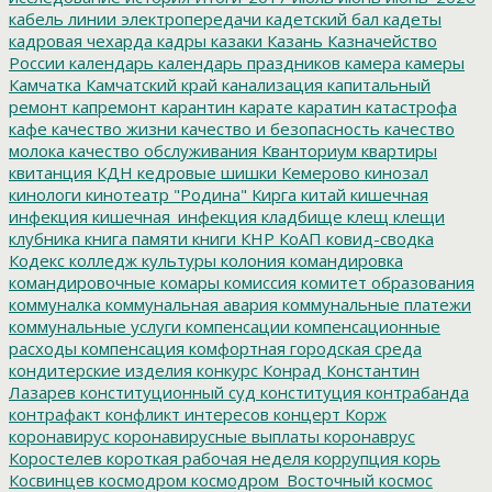
кабель линии электропередачи
кадетский бал
кадеты
кадровая чехарда
кадры
казаки
Казань
Казначейство
России
календарь
календарь праздников
камера
камеры
Камчатка
Камчатский край
канализация
капитальный
ремонт
капремонт
карантин
карате
каратин
катастрофа
кафе
качество жизни
качество и безопасность
качество
молока
качество обслуживания
Кванториум
квартиры
квитанция
КДН
кедровые шишки
Кемерово
кинозал
кинологи
кинотеатр "Родина"
Кирга
китай
кишечная
инфекция
кишечная_инфекция
кладбище
клещ
клещи
клубника
книга памяти
книги
КНР
КоАП
ковид-сводка
Кодекс
колледж культуры
колония
командировка
командировочные
комары
комиссия
комитет образования
коммуналка
коммунальная авария
коммунальные платежи
коммунальные услуги
компенсации
компенсационные
расходы
компенсация
комфортная городская среда
кондитерские изделия
конкурс
Конрад
Константин
Лазарев
конституционный суд
конституция
контрабанда
контрафакт
конфликт интересов
концерт
Корж
коронавирус
коронавирусные выплаты
коронаврус
Коростелев
короткая рабочая неделя
коррупция
корь
Косвинцев
космодром
космодром_Восточный
космос