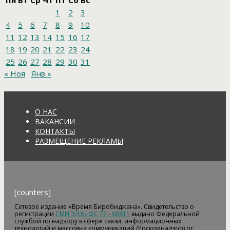
Пн
Вт
Ср
Чт
Пт
Сб
Вс
1
2
3
4
5
6
7
8
9
10
11
12
13
14
15
16
17
18
19
20
21
22
23
24
25
26
27
28
29
30
31
« Ноя
Янв »
О НАС
ВАКАНСИИ
КОНТАКТЫ
РАЗМЕЩЕНИЕ РЕКЛАМЫ
[counters]
Сетевое издание «Время Биробиджана». Свидетельство о
регистрации
СМИ ЭЛ № ФС 77 - 68811
выдано Федеральной
службой по надзору в сфере связи, информационных
технологий и массовых коммуникаций (Роскомнадзор) от