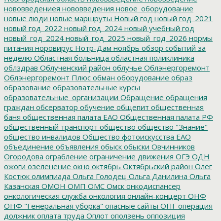
нововведениея
нововведения
новое_оборудование
новые люди
новые маршруты
Новый год
новый год_2021
новый год_2022
новый год_2024
новый учебный год
новый_год_2024
новый_год_2025
новый_год_2026
нормы
питания
норовирус
Нотр-Дам
ноябрь
обзор событий за
неделю
Областная больница
областная поликлиника
облздрав
Облученский район
облучье
Облэнергоремонт
Облэнергоремонт Плюс
обман
оборудование
образ
образование
образовательные курсы
образовательные_организации
Обращение
обращения
граждан
обсерватор
обучение
общепит
общественная
баня
общественная палата ЕАО
Общественная палата РФ
общественный транспорт
общество
общество "Знание"
общество инвалидов
Общество фотоискусства ЕАО
объединение
объявления
обыск
обыски
Овчинников
Огородова
ограбление
ограничение движения
ОГЭ
ОДН
ожоги
озеленение
окно
октябрь
Октябрьский район
Олег
Костюк
олимпиада
Ольга Голодец
Ольга Данилина
Ольга
Казанская
ОМОН
ОМП
ОМС
Омск
онкодиспансер
онкологическая служба
онкология
онлайн-концерт
ОНФ
ОНФ "Генеральная уборка"
опасные сайты
ОПГ
операция
должник
оплата труда
Оплот
оползень
оппозиция