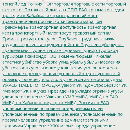
тонкий лед
Тонких
ТОР
торговля
торговые сети
торговый
центр
тос
Тотальный диктант
ТПП ЕАО
травма
трагедия
трагедия в Забайкалье
трансграничный мост
трансграничный российско-китайский марафон
Транснефть
транспортная доступность
транспортная
карта
транспортный налог
траур
тревожный сигнал
Тромса
тротуар
тротуары
Трубачев
трудовая книжка
трудовые ресурсы
трудоустройство
Трутнев
туберкулез
Тукалевский
Турбин
туризм
туризмм
турнир
турпоход
турфирма
тхэквондо
ТЭЦ
Тюмень
тюрьма
Тяжелая
атлетика
убийство
уборка улиц
убыль
убыль населения
убыточность
увольнение
увольнения
уголовное дело
уголовное преследование
уголовный кодекс
уголовный
розыск
уголоное дело
уголь
угон
угон автомобиля
удача
УЖАСЫ НАШЕГО ГОРОДКА
узи
УК
УК "ДомСтроСервис"
УК
"Монарх"
УК РФ
указ Президента
укладка
Украина
укусы
уличное освещение
Улюкаев
УМВ
УМВД
УМВД по ЕАО
УМВД по Хабаровскому краю
УМВД России по ЕАО
уполномоченный по правам предпринимателей
уполномоченный по правам ребенка
уполномоченный по
правам человека
управление административными
зданиями
Управление ЖКХ мэрии города
управление