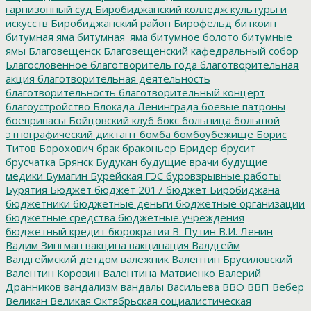
гарнизонный суд
Биробиджанский колледж культуры и
искусств
Биробиджанский район
Бирофельд
биткоин
битумная яма
битумная_яма
битумное болото
битумные
ямы
Благовещенск
Благовещенский кафедральный собор
Благословенное
благотворитель года
благотворительная
акция
благотворительная деятельность
благотворительность
благотворительный концерт
благоустройство
Блокада Ленинграда
боевые патроны
боеприпасы
Бойцовский клуб
бокс
больница
большой
этнографический диктант
бомба
бомбоубежище
Борис
Титов
Борохович
брак
браконьер
Бридер
брусит
брусчатка
Брянск
Будукан
будущие врачи
будущие
медики
Бумагин
Бурейская ГЭС
буровзрывные работы
Бурятия
Бюджет
бюджет 2017
бюджет Биробиджана
бюджетники
бюджетные деньги
бюджетные организации
бюджетные средства
бюджетные учреждения
бюджетный кредит
бюрократия
В. Путин
В.И. Ленин
Вадим Зингман
вакцина
вакцинация
Валдгейм
Валдгеймский детдом
валежник
Валентин Брусиловский
Валентин Коровин
Валентина Матвиенко
Валерий
Дранников
вандализм
вандалы
Васильева
ВВО
ВВП
Вебер
Великан
Великая Октябрьская социалистическая