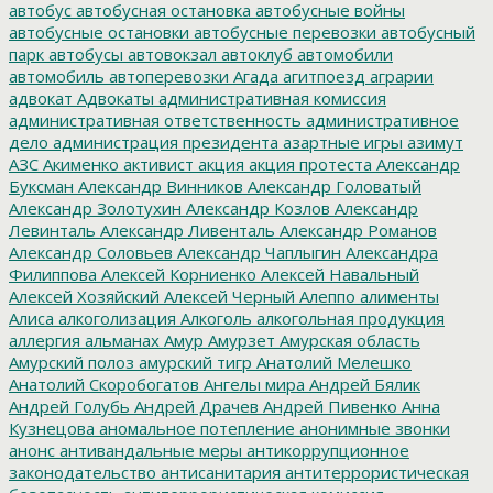
автобус
автобусная остановка
автобусные войны
автобусные остановки
автобусные перевозки
автобусный
парк
автобусы
автовокзал
автоклуб
автомобили
автомобиль
автоперевозки
Агада
агитпоезд
аграрии
адвокат
Адвокаты
административная комиссия
административная ответственность
административное
дело
администрация президента
азартные игры
азимут
АЗС
Акименко
активист
акция
акция протеста
Александр
Буксман
Александр Винников
Александр Головатый
Александр Золотухин
Александр Козлов
Александр
Левинталь
Александр Ливенталь
Александр Романов
Александр Соловьев
Александр Чаплыгин
Александра
Филиппова
Алексей Корниенко
Алексей Навальный
Алексей Хозяйский
Алексей Черный
Алеппо
алименты
Алиса
алкоголизация
Алкоголь
алкогольная продукция
аллергия
альманах
Амур
Амурзет
Амурская область
Амурский полоз
амурский тигр
Анатолий Мелешко
Анатолий Скоробогатов
Ангелы мира
Андрей Бялик
Андрей Голубь
Андрей Драчев
Андрей Пивенко
Анна
Кузнецова
аномальное потепление
анонимные звонки
анонс
антивандальные меры
антикоррупционное
законодательство
антисанитария
антитеррористическая