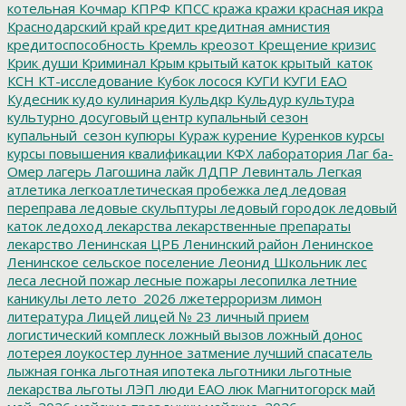
котельная
Кочмар
КПРФ
КПСС
кража
кражи
красная икра
Краснодарский край
кредит
кредитная амнистия
кредитоспособность
Кремль
креозот
Крещение
кризис
Крик души
Криминал
Крым
крытый каток
крытый_каток
КСН
КТ-исследование
Кубок лосося
КУГИ
КУГИ ЕАО
Кудесник
кудо
кулинария
Кульдкр
Кульдур
культура
культурно досуговый центр
купальный сезон
купальный_сезон
купюры
Кураж
курение
Куренков
курсы
курсы повышения квалификации
КФХ
лаборатория
Лаг ба-
Омер
лагерь
Лагошина
лайк
ЛДПР
Левинталь
Легкая
атлетика
легкоатлетическая пробежка
лед
ледовая
переправа
ледовые скульптуры
ледовый городок
ледовый
каток
ледоход
лекарства
лекарственные препараты
лекарство
Ленинская ЦРБ
Ленинский район
Ленинское
Ленинское сельское поселение
Леонид Школьник
лес
леса
лесной пожар
лесные пожары
лесопилка
летние
каникулы
лето
лето_2026
лжетерроризм
лимон
литература
Лицей
лицей № 23
личный прием
логистический комплеск
ложный вызов
ложный донос
лотерея
лоукостер
лунное затмение
лучший спасатель
лыжная гонка
льготная ипотека
льготники
льготные
лекарства
льготы
ЛЭП
люди ЕАО
люк
Магнитогорск
май