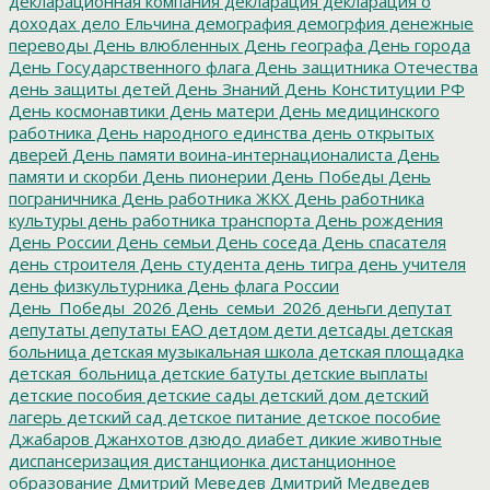
декларационная компания
декларация
декларация о
доходах
дело Ельчина
демография
демогрфия
денежные
переводы
День влюбленных
День географа
День города
День Государственного флага
День защитника Отечества
день защиты детей
День Знаний
День Конституции РФ
День космонавтики
День матери
День медицинского
работника
День народного единства
день открытых
дверей
День памяти воина-интернационалиста
День
памяти и скорби
День пионерии
День Победы
День
пограничника
День работника ЖКХ
День работника
культуры
день работника транспорта
День рождения
День России
День семьи
День соседа
День спасателя
день строителя
День студента
день тигра
день учителя
день физкультурника
День флага России
День_Победы_2026
День_семьи_2026
деньги
депутат
депутаты
депутаты ЕАО
детдом
дети
детсады
детская
больница
детская музыкальная школа
детская площадка
детская_больница
детские батуты
детские выплаты
детские пособия
детские сады
детский дом
детский
лагерь
детский сад
детское питание
детское пособие
Джабаров
Джанхотов
дзюдо
диабет
дикие животные
диспансеризация
дистанционка
дистанционное
образование
Дмитрий Меведев
Дмитрий Медведев