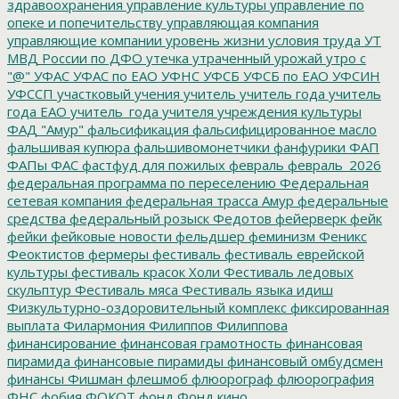
здравоохранения
управление культуры
управление по
опеке и попечительству
управляющая компания
управляющие компании
уровень жизни
условия труда
УТ
МВД России по ДФО
утечка
утраченный урожай
утро с
"@"
УФАС
УФАС по ЕАО
УФНС
УФСБ
УФСБ по ЕАО
УФСИН
УФССП
участковый
учения
учитель
учитель года
учитель
года ЕАО
учитель_года
учителя
учреждения культуры
ФАД "Амур"
фальсификация
фальсифицированное масло
фальшивая купюра
фальшивомонетчики
фанфурики
ФАП
ФАПы
ФАС
фастфуд для пожилых
февраль
февраль_2026
федеральная программа по переселению
Федеральная
сетевая компания
федеральная трасса Амур
федеральные
средства
федеральный розыск
Федотов
фейерверк
фейк
фейки
фейковые новости
фельдшер
феминизм
Феникс
Феоктистов
фермеры
фестиваль
фестиваль еврейской
культуры
фестиваль красок Холи
Фестиваль ледовых
скульптур
Фестиваль мяса
Фестиваль языка идиш
Физкультурно-оздоровительный комплекс
фиксированная
выплата
Филармония
Филиппов
Филиппова
финансирование
финансовая грамотность
финансовая
пирамида
финансовые пирамиды
финансовый омбудсмен
финансы
Фишман
флешмоб
флюорограф
флюорография
ФНС
фобия
ФОКОТ
фонд
Фонд кино