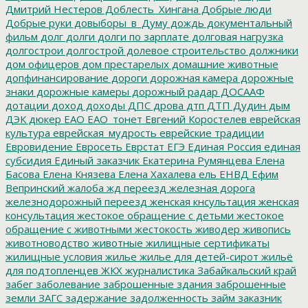
Дмитрий Нестеров
Доблесть_Хингана
Добрые люди
Добрые руки
довыборы_в_Думу
дождь
документальный
фильм
долг
долги
долги по зарплате
долговая нагрузка
долгострои
долгострой
долевое строительство
должники
дом офицеров
дом престарелых
домашние животные
допфинансирование
дороги
дорожная камера
дорожные
знаки
дорожные камеры
дорожный радар
ДОСААФ
дотации
доход
доходы
ДПС
дрова
дтп
ДТП
Дудин
дым
ДЭК
дюкер
ЕАО
ЕАО_тонет
Евгений Коростелев
еврейская
культура
еврейская_мудрость
еврейские традиции
Евровидение
Евросеть
Еврстат
ЕГЭ
Единая Россия
единая
субсидия
Единый заказчик
Екатерина Румянцева
Елена
Басова
Елена Князева
Елена Хахалева
ель
ЕНВД
Ефим
Вепринский
жалоба
жд переезд
железная дорога
железнодорожный переезд
женская кнсультация
женская
консультация
жестокое обращение с детьми
жестокое
обращение с животными
жестокость
живодер
живопись
животноводство
животные
жилищные сертификаты
жилищные условия
жилье
жилье для детей-сирот
жильё
для подтопленцев
ЖКХ
журналистика
Забайкальский край
забег
заболевание
заброшенные здания
заброшенные
земли
ЗАГС
задержание
задолженность
займ
заказник