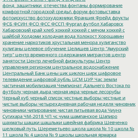
фонд_защитники_отечества
фонтаны
формирование
комфортной городской среды\
форум
фотовыставка
фотоискусство
фотохудожники
Франция
Фрейд
фрукты
ФСБ
ФСИН
ФСО
ФСС
ФССП
Фургал
футбол
Хабаровск
Хабаровский край
хлеб
хоккей
хоккей с мячом
хоккей с
шайбой
Холдоми
холодная вода
Холокост
Хорошавин
хранение наркотиков
хрустальная менора
хулиганство
хулиганы
целевое обучение
Целищев
Центр "Амурский
тигр"
центр временного содержания мигрантов
центр
занятости
Центр лечебной физкультуры
Центр
управления регионом
центральное водоснабжение
Центральный Банк
цены
цик
циклон
цирк
цифровое
телевидение
цифровой рубль
ЦСМ
ЦУР
Час земли
частичная мобилизация
Чемпионат Дальнего Востока по
футболу
черная дыра
черная икра
черные лесорубы
Черный куб
черный список
честные выборы
честные и
чистые выборы
четырехдневная рабочая неделя
чиновник
чиновники
чипирование
чистая питьевая вода
Чиунэ
Сугихара
ЧМ-2018
ЧП
чс
чума
шампанское
Шапиро
шахматы
шашки
шашлыки
швейная фабрика
Шевченко
шелковый путь
Шереметьево
школа
школа № 10
школа №
11
школа № 4
школа № 9
школы
школьная ярмарка