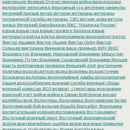
революция
Великая Отечественная война
велодорожка
велопробег
велосипед
Верховный суд
весенние каникулы
весенний призыв
ветер
ветеран
ветераны
ветераны
пограничной службы
ветераны_СВО
ветхие дома
ветхое
жилье
Вечерний Биробиджан
ВЖС "Надежда России"
взрыв
взрыв газа
взрыв газового баллона
взрыв
метеорита
взятка
взятки
видеокамеры
видеорегистратор
Виктор Ишавев
Виктор Ишаев
Виктор Орёл
Виктор
Солнцев
викторина
Винников
вице-премьер
ВИЧ
ВККС
Владивосток
Владимир Марковский
Владимир Мишустин
Владимир Путин
Владимир Сахаровский
Владимир Якушев
власть
внеплановая проверка
Внешний долг
внутренняя
политика
вода
водители
водка
водоемы
водоисточник
Водоканал
водолазы
водоналивные дамбы
водонапорная
башня
водоснабжение
военная служба
военные сборы
военный комиссар
ВОЗ
возврат_стеклотары
возгорание
воинский учет
война
война в Сирии
Войтенков
вокзал
волейбол
волк
Волонтеры
Волочаевка
Волочаевская битва
Волочаевский бой
вольная борьба
Ворожбит
Воропаева
воспитательная колония
воспоминания
Востокцемент
Восточный военный округ
Восточный экономический
форум
врач
врачебные ошибки
врачи
вредные привычки
временные трубопроводы
Время Биробиджана