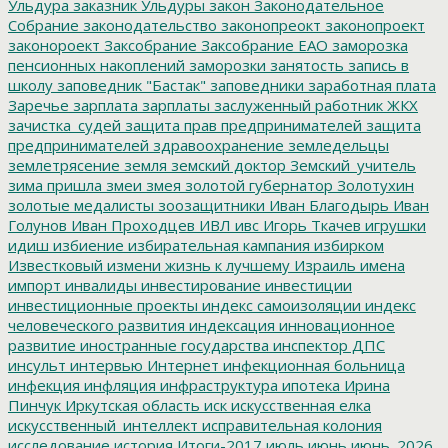
Ульдура
заказник Ульдуры
закон
Законодательное
Собрание
законодательство
законопреокт
законопроект
законороект
Заксобрание
Заксобрание ЕАО
заморозка
пенсионных накоплений
заморозки
занятость
запись в
школу
заповедник "Бастак"
заповедники
заработная плата
Заречье
зарплата
зарплаты
заслуженный работник ЖКХ
зачистка_судей
защита прав предпринимателей
защита
предпринимателей
здравоохранение
земледельцы
землетрясение
земля
земский доктор
Земский_учитель
зима пришла
змеи
змея
золотой губернатор
Золотухин
золотые медалисты
зоозащитники
Иван Благодырь
Иван
Голунов
Иван Проходцев
ИВЛ
ивс
Игорь Ткачев
игрушки
идиш
избиение
избирательная кампания
избирком
Известковый
измени жизнь к лучшему
Израиль
имена
импорт
инвалиды
инвестирование
инвестиции
инвестиционные проекты
индекс самоизоляции
индекс
человеческого развития
индексация
инновационное
развитие
иностранные государства
инспектор ДПС
инсульт
интервью
Интернет
инфекционная больница
инфекция
инфляция
инфраструктура
ипотека
Ирина
Пинчук
Иркутская область
иск
искусственная елка
искусственный_интеллект
исправительная колония
исследование
история
Итоги-2017
июль
июнь
июнь_2026