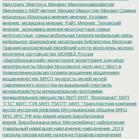
Минтранс
Минтруд
Минфин
Минэкономразвития
Минэнерго
МИР
митинг
Михаил Мишустин
Михаил Озимок
младенцы
Младушка
мнение
мнение_Кузовин
мнение_медицина
мнение_Райт
Мнение_Тиховский
мнение_экономика
мнения
многодетные семьи
многодетные_семьи
мобильная галерея
мобильная связь
мобильное приложение
модельная библиотека
Молодая
Гвардия
молодежный еврейский центр
молодежь
молоко
молочное скотоводство
МОМВД России
«Биробиджанский»
мониторинг
мониторинг цен
морг
морепродукты
Москва
Московское дело
мост
Мост в
Нижнеленинском
мотопомпа
мошенник
мошенники
мошенничество
МРОТ
мудрость
музей
музей
современного искусства
музыкальный спектакль
муниципалитеты
муниципальная программа
муниципальное имущество
МУП
МУП "Водоканал"
МУП
"ГТС"
МУП "ГУК
МУП "ПАТП"
МУП "Транспортная компания
мусор
мусорная реформа
Мусульманская община
МФЦ
МЧС
МЧС РФ
мэр
мэрия
мэрия Биробиджана
мэрия_Биробиджана
мясо
Мясокомбинат
набережная
Навальный
навигация
наводнение
наводнение_2019
награда
награждение
надежда
Назаров
назначения