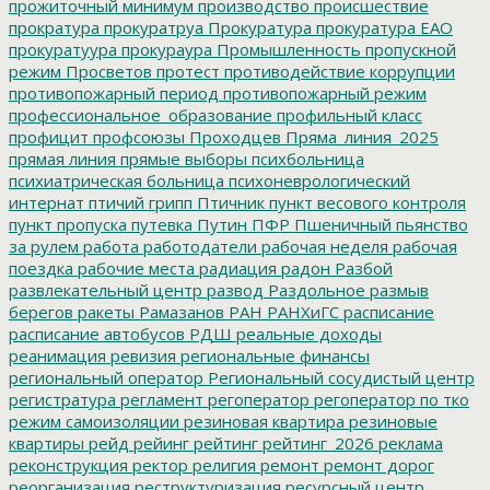
прожиточный минимум
производство
происшествие
прократура
прокуратруа
Прокуратура
прокуратура ЕАО
прокуратуура
прокураура
Промышленность
пропускной
режим
Просветов
протест
противодействие коррупции
противопожарный период
противопожарный режим
профессиональное_образование
профильный класс
профицит
профсоюзы
Проходцев
Пряма_линия_2025
прямая линия
прямые выборы
психбольница
психиатрическая больница
психоневрологический
интернат
птичий грипп
Птичник
пункт весового контроля
пункт пропуска
путевка
Путин
ПФР
Пшеничный
пьянство
за рулем
работа
работодатели
рабочая неделя
рабочая
поездка
рабочие места
радиация
радон
Разбой
развлекательный центр
развод
Раздольное
размыв
берегов
ракеты
Рамазанов
РАН
РАНХиГС
расписание
расписание автобусов
РДШ
реальные доходы
реанимация
ревизия
региональные финансы
региональный оператор
Региональный сосудистый центр
регистратура
регламент
регоператор
регоператор по тко
режим самоизоляции
резиновая квартира
резиновые
квартиры
рейд
рейинг
рейтинг
рейтинг_2026
реклама
реконструкция
ректор
религия
ремонт
ремонт дорог
реорганизация
реструктуризация
ресурсный центр