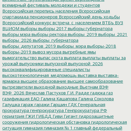
всемирный фестиваль молодежи и студентов
Всероссийская перепись населения
Всероссийская
спартакиада пенсионеров
Всероссийский день ходьбы
Всероссийский конкурс
встреча_с_населением
ВТБъ
ВУЗ
ВЦИОМ
выборы
выборы 2017
выборы губернатора
выборы мэра
выборы ректора
выборы_2019
выборы_2021
выборы_2026
выборы_губернатора
выборы_депутатов_2019
выборы_мэра
выборы-2018
выборы-2019
вывоз мусора
выгребные ямы
вымогательство
выпас скота
выплата
выплаты
выплаты за
урожай
выпускники
выпускной
выпускной_2026
высококвалифицированные специалисты
высокотехнологичная_медпомощь
выставка
выставка-
ярмарка
высшее образование
высшее самообразование
вытрезвители
выходной
выходные
Вьетнам
ВЭФ
ВЭФ_2026
Вячеслав Пастухов
Г.И. Радде
гадюка
газ
газификация ЕАО
Галина Кашапова
Галина Соколова
Галушка
гараж
гаражи
Гаршин
ГДК
Генеральная
прокуратура
генпрокуратура
Генпрокуратура РФ
гериатрия
ГЖИ
ГИБДД
Гиви
Гигант
гидрозащитные
сооружения
гидрологическая обстановка
гидрологическая
ситуация
гимназия
гимназия № 1
главный федеральный