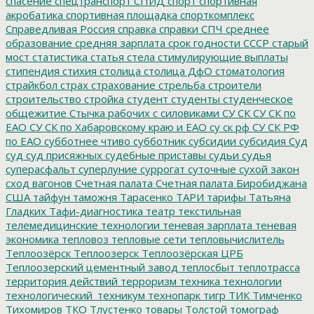
спасение
спецтранспорт
СПИД
спорт
спортивная
акробатика
спортивная площадка
спорткомплекс
Справедливая Россия
справка
справки
СПЧ
среднее
образование
средняя зарплата
срок годности
СССР
старый
мост
статистика
статья
стела
стимулирующие выплаты
стипендия
стихия
столица
столица ДфО
стоматология
страйкбол
страх
страхование
стрельба
строители
строительство
стройка
студент
студенты
студенческое
общежитие
Стычка рабочих с силовиками
СУ СК
СУ СК по
ЕАО
СУ СК по Хабаровскому краю и ЕАО
су ск рф
СУ СК РФ
по ЕАО
субботнее чтиво
субботник
субсидии
субсидия
Суд
суд
суд присяжных
судебные приставы
судьи
судья
суперасфальт
суперлуние
суррогат
суточные
сухой закон
сход вагонов
Счетная палата
Счетная палата Биробиджана
США
тайфун
таможня
Тарасенко
ТАРИ
тарифы
Татьяна
Гладких
Тафи-диагностика
театр
текстильная
телемедицинские технологии
теневая зарплата
теневая
экономика
тепловоз
тепловые сети
тепловычислитель
Теплоозёрск
Теплоозерск
Теплоозёрская ЦРБ
Теплоозерский цементный завод
теплосбыт
теплотрасса
территория действий
терроризм
техника
технологии
технологический_техникум
технопарк
тигр
ТИК
Тимченко
Тихомиров
ТКО
Тлустенко
товары
Толстой
томограф