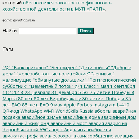
который
обеспокоился законностью финансово-
хозяйственной деятельности в МУП «ПАТП»
.
фото: gorodnabire.ru
Найти:
Тэги
"@"
"Банк приколов"
"Бествидео"
"Дети войны"
"Добрые
дела"
"железобетонные полицейские"
"ленивые"
малоимущие
"обманутые дольщики"
"Рентгенологический
субботник"
"Цементный поток"
@
1 класс
1 мая
1 сентября
112
2018
23 февраля
31 декабря
5
5G
75-летие Победы
8
Марта
80 лет
80 лет Биробиджану
80_летие_Победы
85
лет ЕАО
85_лет_ЕАО
9 мая
Apple
Forbes
Instagram
L-410
QR-код
WhatsApp
Wi-Fi
WorldSkills Russia
аборты
аварийная
посадка
аварийное жилье
аварийные дома
аварийный дом
аварийный жилфонд
аварийный мост
авария
авария на
Чернобыльской АЭС
август
Авдалян
авиабилеты
авиакатастрофа
авиалесоохрана
авиасообщение
авиация