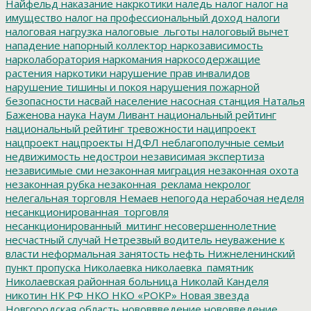
Найфельд
наказание
накркотики
наледь
налог
налог на
имущество
налог на профессиональный доход
налоги
налоговая нагрузка
налоговые_льготы
налоговый вычет
нападение
напорный коллектор
наркозависимость
нарколаборатория
наркомания
наркосодержащие
растения
наркотики
нарушение прав инвалидов
нарушение тишины и покоя
нарушения пожарной
безопасности
насвай
население
насосная станция
Наталья
Баженова
наука
Наум Ливант
национальный рейтинг
национальный рейтинг тревожности
наципроект
нацпроект
нацпроекты
НДФЛ
неблагополучные семьи
недвижимость
недострои
независимая экспертиза
независимые сми
незаконная миграция
незаконная охота
незаконная рубка
незаконная_реклама
некролог
нелегальная торговля
Немаев
непогода
нерабочая неделя
несанкционированная_торговля
несанкционированный_митинг
несовершеннолетние
несчастный случай
Нетрезвый водитель
неуважение к
власти
неформальная занятость
нефть
Нижнеленинский
пункт пропуска
Николаевка
николаевка_памятник
Николаевская районная больница
Николай Канделя
никотин
НК РФ
НКО
НКО «РОКР»
Новая звезда
Новгородская область
нововвведение
нововведение