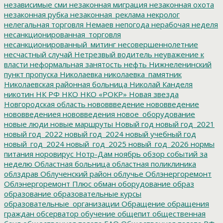
независимые сми
незаконная миграция
незаконная охота
незаконная рубка
незаконная_реклама
некролог
нелегальная торговля
Немаев
непогода
нерабочая неделя
несанкционированная_торговля
несанкционированный_митинг
несовершеннолетние
несчастный случай
Нетрезвый водитель
неуважение к
власти
неформальная занятость
нефть
Нижнеленинский
пункт пропуска
Николаевка
николаевка_памятник
Николаевская районная больница
Николай Канделя
никотин
НК РФ
НКО
НКО «РОКР»
Новая звезда
Новгородская область
нововвведение
нововведение
нововведениея
нововведения
новое_оборудование
новые люди
новые маршруты
Новый год
новый год_2021
новый год_2022
новый год_2024
новый учебный год
новый_год_2024
новый_год_2025
новый_год_2026
нормы
питания
норовирус
Нотр-Дам
ноябрь
обзор событий за
неделю
Областная больница
областная поликлиника
облздрав
Облученский район
облучье
Облэнергоремонт
Облэнергоремонт Плюс
обман
оборудование
образ
образование
образовательные курсы
образовательные_организации
Обращение
обращения
граждан
обсерватор
обучение
общепит
общественная