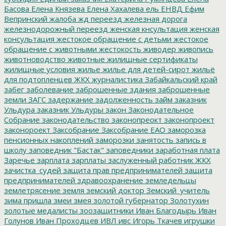
Басова
Елена Князева
Елена Хахалева
ель
ЕНВД
Ефим
Вепринский
жалоба
жд переезд
железная дорога
железнодорожный переезд
женская кнсультация
женская
консультация
жестокое обращение с детьми
жестокое
обращение с животными
жестокость
живодер
живопись
животноводство
животные
жилищные сертификаты
жилищные условия
жилье
жилье для детей-сирот
жильё
для подтопленцев
ЖКХ
журналистика
Забайкальский край
забег
заболевание
заброшенные здания
заброшенные
земли
ЗАГС
задержание
задолженность
займ
заказник
Ульдура
заказник Ульдуры
закон
Законодательное
Собрание
законодательство
законопреокт
законопроект
законороект
Заксобрание
Заксобрание ЕАО
заморозка
пенсионных накоплений
заморозки
занятость
запись в
школу
заповедник "Бастак"
заповедники
заработная плата
Заречье
зарплата
зарплаты
заслуженный работник ЖКХ
зачистка_судей
защита прав предпринимателей
защита
предпринимателей
здравоохранение
земледельцы
землетрясение
земля
земский доктор
Земский_учитель
зима пришла
змеи
змея
золотой губернатор
Золотухин
золотые медалисты
зоозащитники
Иван Благодырь
Иван
Голунов
Иван Проходцев
ИВЛ
ивс
Игорь Ткачев
игрушки