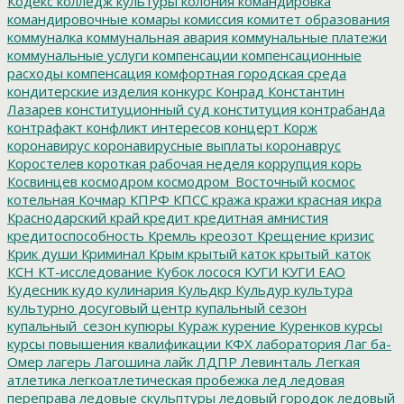
Кодекс
колледж культуры
колония
командировка
командировочные
комары
комиссия
комитет образования
коммуналка
коммунальная авария
коммунальные платежи
коммунальные услуги
компенсации
компенсационные
расходы
компенсация
комфортная городская среда
кондитерские изделия
конкурс
Конрад
Константин
Лазарев
конституционный суд
конституция
контрабанда
контрафакт
конфликт интересов
концерт
Корж
коронавирус
коронавирусные выплаты
коронаврус
Коростелев
короткая рабочая неделя
коррупция
корь
Косвинцев
космодром
космодром_Восточный
космос
котельная
Кочмар
КПРФ
КПСС
кража
кражи
красная икра
Краснодарский край
кредит
кредитная амнистия
кредитоспособность
Кремль
креозот
Крещение
кризис
Крик души
Криминал
Крым
крытый каток
крытый_каток
КСН
КТ-исследование
Кубок лосося
КУГИ
КУГИ ЕАО
Кудесник
кудо
кулинария
Кульдкр
Кульдур
культура
культурно досуговый центр
купальный сезон
купальный_сезон
купюры
Кураж
курение
Куренков
курсы
курсы повышения квалификации
КФХ
лаборатория
Лаг ба-
Омер
лагерь
Лагошина
лайк
ЛДПР
Левинталь
Легкая
атлетика
легкоатлетическая пробежка
лед
ледовая
переправа
ледовые скульптуры
ледовый городок
ледовый