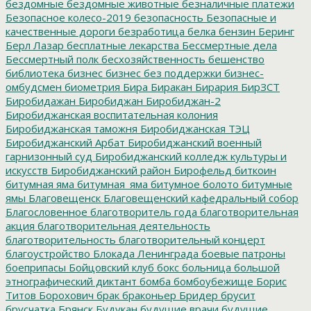
бездомные
бездомные животные
безналичные платежи
Безопасное колесо-2019
безопасность
Безопасные и
качественные дороги
безработица
белка
бензин
Беринг
Берл Лазар
бесплатные лекарства
Бессмертные дела
Бессмертный полк
бесхозяйственность
бешенство
библиотека
бизнес
бизнес без поддержки
бизнес-
омбудсмен
биометрия
Бира
Биракан
Бирария
БирЗСТ
Биробидажан
Биробиджан
Биробиджан-2
Биробиджанская воспитательная колония
Биробиджанская таможня
Биробиджанская ТЭЦ
Биробиджанский Арбат
Биробиджанский военный
гарнизонный суд
Биробиджанский колледж культуры и
искусств
Биробиджанский район
Бирофельд
биткоин
битумная яма
битумная_яма
битумное болото
битумные
ямы
Благовещенск
Благовещенский кафедральный собор
Благословенное
благотворитель года
благотворительная
акция
благотворительная деятельность
благотворительность
благотворительный концерт
благоустройство
Блокада Ленинграда
боевые патроны
боеприпасы
Бойцовский клуб
бокс
больница
большой
этнографический диктант
бомба
бомбоубежище
Борис
Титов
Борохович
брак
браконьер
Бридер
брусит
брусчатка
Брянск
Будукан
будущие врачи
будущие