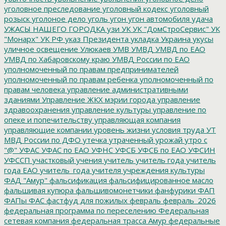
уголовное преследование
уголовный кодекс
уголовный
розыск
уголоное дело
уголь
угон
угон автомобиля
удача
УЖАСЫ НАШЕГО ГОРОДКА
узи
УК
УК "ДомСтроСервис"
УК
"Монарх"
УК РФ
указ Президента
укладка
Украина
укусы
уличное освещение
Улюкаев
УМВ
УМВД
УМВД по ЕАО
УМВД по Хабаровскому краю
УМВД России по ЕАО
уполномоченный по правам предпринимателей
уполномоченный по правам ребенка
уполномоченный по
правам человека
управление административными
зданиями
Управление ЖКХ мэрии города
управление
здравоохранения
управление культуры
управление по
опеке и попечительству
управляющая компания
управляющие компании
уровень жизни
условия труда
УТ
МВД России по ДФО
утечка
утраченный урожай
утро с
"@"
УФАС
УФАС по ЕАО
УФНС
УФСБ
УФСБ по ЕАО
УФСИН
УФССП
участковый
учения
учитель
учитель года
учитель
года ЕАО
учитель_года
учителя
учреждения культуры
ФАД "Амур"
фальсификация
фальсифицированное масло
фальшивая купюра
фальшивомонетчики
фанфурики
ФАП
ФАПы
ФАС
фастфуд для пожилых
февраль
февраль_2026
федеральная программа по переселению
Федеральная
сетевая компания
федеральная трасса Амур
федеральные