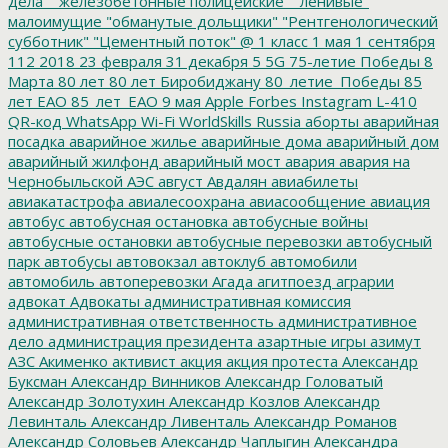
дела"
"железобетонные полицейские"
"ленивые"
малоимущие
"обманутые дольщики"
"Рентгенологический
субботник"
"Цементный поток"
@
1 класс
1 мая
1 сентября
112
2018
23 февраля
31 декабря
5
5G
75-летие Победы
8
Марта
80 лет
80 лет Биробиджану
80_летие_Победы
85
лет ЕАО
85_лет_ЕАО
9 мая
Apple
Forbes
Instagram
L-410
QR-код
WhatsApp
Wi-Fi
WorldSkills Russia
аборты
аварийная
посадка
аварийное жилье
аварийные дома
аварийный дом
аварийный жилфонд
аварийный мост
авария
авария на
Чернобыльской АЭС
август
Авдалян
авиабилеты
авиакатастрофа
авиалесоохрана
авиасообщение
авиация
автобус
автобусная остановка
автобусные войны
автобусные остановки
автобусные перевозки
автобусный
парк
автобусы
автовокзал
автоклуб
автомобили
автомобиль
автоперевозки
Агада
агитпоезд
аграрии
адвокат
Адвокаты
административная комиссия
административная ответственность
административное
дело
администрация президента
азартные игры
азимут
АЗС
Акименко
активист
акция
акция протеста
Александр
Буксман
Александр Винников
Александр Головатый
Александр Золотухин
Александр Козлов
Александр
Левинталь
Александр Ливенталь
Александр Романов
Александр Соловьев
Александр Чаплыгин
Александра