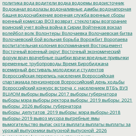
политика
вода
водители
водка
водоемы
водоисточник
Водоканал
водолазы
водоналивные дамбы
водонапорная
башня
водоснабжение
военная служба
военные сборы
военный комиссар
ВОЗ
возврат_стеклотары
возгорание
воинский учет
война
война в Сирии
Войтенков
вокзал
волейбол
волк
Волонтеры
Волочаевка
Волочаевская битва
Волочаевский бой
вольная борьба
Ворожбит
Воропаева
воспитательная колония
воспоминания
Востокцемент
Восточный военный округ
Восточный экономический
форум
врач
врачебные ошибки
врачи
вредные привычки
временные трубопроводы
Время Биробиджана
всемирный фестиваль молодежи и студентов
Всероссийская перепись населения
Всероссийская
спартакиада пенсионеров
Всероссийский день ходьбы
Всероссийский конкурс
встреча_с_населением
ВТБъ
ВУЗ
ВЦИОМ
выборы
выборы 2017
выборы губернатора
выборы мэра
выборы ректора
выборы_2019
выборы_2021
выборы_2026
выборы_губернатора
выборы_депутатов_2019
выборы_мэра
выборы-2018
выборы-2019
вывоз мусора
выгребные ямы
вымогательство
выпас скота
выплата
выплаты
выплаты за
урожай
выпускники
выпускной
выпускной_2026