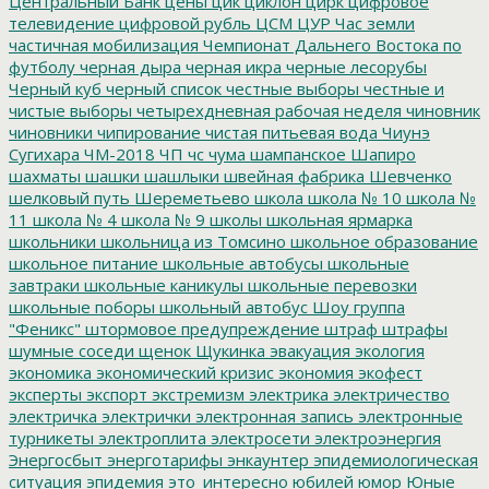
Центральный Банк
цены
цик
циклон
цирк
цифровое
телевидение
цифровой рубль
ЦСМ
ЦУР
Час земли
частичная мобилизация
Чемпионат Дальнего Востока по
футболу
черная дыра
черная икра
черные лесорубы
Черный куб
черный список
честные выборы
честные и
чистые выборы
четырехдневная рабочая неделя
чиновник
чиновники
чипирование
чистая питьевая вода
Чиунэ
Сугихара
ЧМ-2018
ЧП
чс
чума
шампанское
Шапиро
шахматы
шашки
шашлыки
швейная фабрика
Шевченко
шелковый путь
Шереметьево
школа
школа № 10
школа №
11
школа № 4
школа № 9
школы
школьная ярмарка
школьники
школьница из Томсино
школьное образование
школьное питание
школьные автобусы
школьные
завтраки
школьные каникулы
школьные перевозки
школьные поборы
школьный автобус
Шоу группа
"Феникс"
штормовое предупреждение
штраф
штрафы
шумные соседи
щенок
Щукинка
эвакуация
экология
экономика
экономический кризис
экономия
экофест
эксперты
экспорт
экстремизм
электрика
электричество
электричка
электрички
электронная запись
электронные
турникеты
электроплита
электросети
электроэнергия
Энергосбыт
энерготарифы
энкаунтер
эпидемиологическая
ситуация
эпидемия
это_интересно
юбилей
юмор
Юные