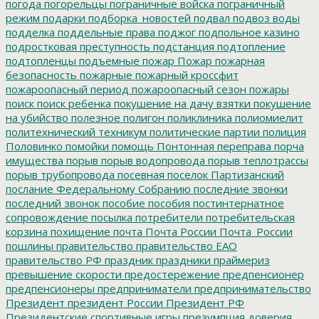
погода
погорельцы
пограничные войска
пограничный
режим
подарки
подборка_новостей
подвал
подвоз воды
подделка
поддельные права
поджог
подпольное казино
подростковая преступность
подстанция
подтопление
подтопленцы
подъемные
пожар
Пожар
пожарная
безопасность
пожарные
пожарный кроссфит
пожароопасный период
пожароопасный сезон
пожары
поиск
поиск ребенка
покушение на дачу взятки
покушение
на убийство
полезное
полигон
поликлиника
полиомиелит
политехнический техникум
политические партии
полиция
Половинко
помойки
помощь
Понтонная переправа
порча
имущества
порыв
порыв водопровода
порыв теплотрассы
порыв трубопровода
посевная
поселок Партизанский
послание Федеральному Собранию
последние звонки
последний звонок
пособие
пособия
постинтернатное
сопровождение
посылка
потребители
потребительская
корзина
похищение
почта
Почта России
Почта_России
пошлины
правительство
правительство ЕАО
правительство РФ
праздник
праздники
праймериз
превышение скорости
предостережение
предпенсионер
предпенсионеры
предприниматели
предпринимательство
Президент
президент России
Президент РФ
Президентские спортивные игры
презумпция доверия