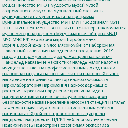
мошенничество
МРОТ
мудрость
музей
музей
современного искусства
музыкальный спектакль
муниципалитеты
муниципальная программа
муниципальное имущество
МУП
МУП "Водоканал"
МУП
"ГТС"
МУП "ГУК
МУП "ПАТП"
МУП "Транспортная компания
мусор
мусорная реформа
Мусульманская община
МФЦ
МЧС
МЧС РФ
мэр
мэрия
мэрия Биробиджана
мэрия_Биробиджана
мясо
Мясокомбинат
набережная
Навальный
навигация
наводнение
наводнение_2019
награда
награждение
надежда
Назаров
назначения
Найфельд
наказание
накркотики
наледь
налог
налог на
имущество
налог на профессиональный доход
налоги
налоговая нагрузка
налоговые_льготы
налоговый вычет
нападение
напорный коллектор
наркозависимость
нарколаборатория
наркомания
наркосодержащие
растения
наркотики
нарушение прав инвалидов
нарушение тишины и покоя
нарушения пожарной
безопасности
насвай
население
насосная станция
Наталья
Баженова
наука
Наум Ливант
национальный рейтинг
национальный рейтинг тревожности
наципроект
нацпроект
нацпроекты
НДФЛ
неблагополучные семьи
недвижимость
недострои
независимая экспертиза