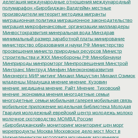
делегация
международные отношения
международный
полумарафон «Биробиджан-Валдгейм»
местные
производители
метеорит
методика
мигранты
миграционная политика
миграционное законодательство
миграция
микрофинансовые_организации
миллиардеры
Минвостокразвития
минеральная вода
Минздрав
минимальный размер заработной платы
минирование
министерство образования и науки РФ
Министерство
просвещения
министр природных ресурсов
Министр
строительства и ЖКХ
Минобороны РФ
Минобрнауки
Минприроды
минпромторг
Минпросвещения
Минстрой
Минтранс
Минтруд
Минфин
Минэкономразвития
Минэнерго
МИР
митинг
Михаил Мишустин
Михаил Озимок
младенцы
Младушка
мнение
мнение_Кузовин
мнение_медицина
мнение_Райт
Мнение_Тиховский
мнение_экономика
мнения
многодетные семьи
многодетные_семьи
мобильная галерея
мобильная связь
мобильное приложение
модельная библиотека
Молодая
Гвардия
молодежный еврейский центр
молодежь
молоко
молочное скотоводство
МОМВД России
«Биробиджанский»
мониторинг
мониторинг цен
морг
морепродукты
Москва
Московское дело
мост
Мост в
Нижнеленинском
мотопомпа
мошенник
мошенники