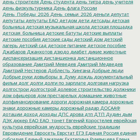
день строителя
День студента
день тигра
день учителя
день физкультурника
День флага России
День_Победы_2026
День_семьи_2026
деньги
депутат
депутаты
депутаты ЕАО
детдом
дети
детсады
детская
больница
детская музыкальная школа
детская площадка
детская_больница
детские батуты
детские выплаты
детские пособия
детские сады
детский дом
детский
лагерь
детский сад
детское питание
детское пособие
Джабаров
Джанхотов
дзюдо
диабет
дикие животные
диспансеризация
дистанционка
дистанционное
образование
Дмитрий Меведев
Дмитрий Медведев
Дмитрий Нестеров
Доблесть_Хингана
Добрые люди
Добрые руки
довыборы_в_Думу
дождь
документальный
фильм
долг
долги
долги по зарплате
долговая нагрузка
долгострои
долгострой
долевое строительство
должники
дом офицеров
дом престарелых
домашние животные
допфинансирование
дороги
дорожная камера
дорожные
знаки
дорожные камеры
дорожный радар
ДОСААФ
дотации
доход
доходы
ДПС
дрова
дтп
ДТП
Дудин
дым
ДЭК
дюкер
ЕАО
ЕАО_тонет
Евгений Коростелев
еврейская
культура
еврейская_мудрость
еврейские традиции
Евровидение
Евросеть
Еврстат
ЕГЭ
Единая Россия
единая
субсидия
Единый заказчик
Екатерина Румянцева
Елена