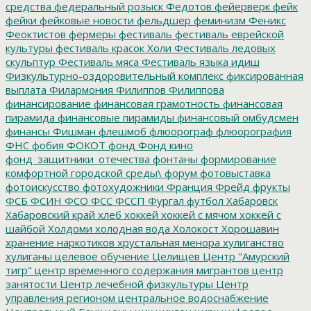
средства
федеральный розыск
Федотов
фейерверк
фейк
фейки
фейковые новости
фельдшер
феминизм
Феникс
Феоктистов
фермеры
фестиваль
фестиваль еврейской
культуры
фестиваль красок Холи
Фестиваль ледовых
скульптур
Фестиваль мяса
Фестиваль языка идиш
Физкультурно-оздоровительный комплекс
фиксированная
выплата
Филармония
Филиппов
Филиппова
финансирование
финансовая грамотность
финансовая
пирамида
финансовые пирамиды
финансовый омбудсмен
финансы
Фишман
флешмоб
флюорограф
флюорография
ФНС
фобия
ФОКОТ
фонд
Фонд кино
фонд_защитники_отечества
фонтаны
формирование
комфортной городской среды\
форум
фотовыставка
фотоискусство
фотохудожники
Франция
Фрейд
фрукты
ФСБ
ФСИН
ФСО
ФСС
ФССП
Фургал
футбол
Хабаровск
Хабаровский край
хлеб
хоккей
хоккей с мячом
хоккей с
шайбой
Холдоми
холодная вода
Холокост
Хорошавин
хранение наркотиков
хрустальная менора
хулиганство
хулиганы
целевое обучение
Целищев
Центр "Амурский
тигр"
центр временного содержания мигрантов
центр
занятости
Центр лечебной физкультуры
Центр
управления регионом
центральное водоснабжение