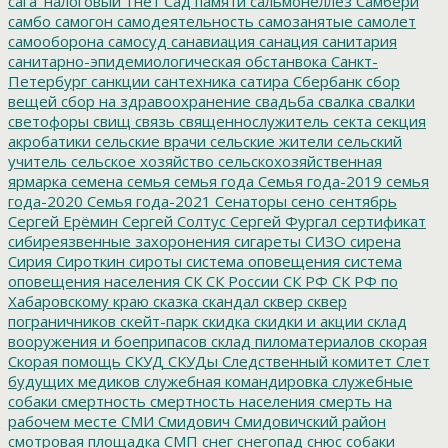
сага_налоговый_гнет
Сад памяти
сальмонеллез
Самбери
самбо
самогон
самодеятельность
самозанятые
самолет
самооборона
самосуд
санавиация
санация
санитария
санитарно-эпидемиологическая обстанвока
Санкт-
Петербург
санкции
сантехника
сатира
Сбербанк
сбор
вещей
сбор на здравоохранение
свадьба
свалка
свалки
светофоры
свищ
связь
священнослужитель
секта
секция
акробатики
сельские врачи
сельские жители
сельский
учитель
сельское хозяйство
сельскохозяйственная
ярмарка
семена
семья
семья года
Семья года-2019
семья
года-2020
Семья года-2021
Сенаторы
сено
сентябрь
Сергей Ерёмин
Сергей Солтус
Сергей Фургал
сертификат
сибиреязвенные захоронения
сигареты
СИЗО
сирена
Сирия
Сироткин
сироты
система оповещения
система
оповещения населения
СК
СК России
СК РФ
СК РФ по
Хабаровскому краю
сказка
скандал
сквер
сквер
пограничников
скейт-парк
скидка
скидки и акции
склад
вооружения и боеприпасов
склад пиломатериалов
скорая
Скорая помощь
СКУД
СКУДы
Следственный комитет
Слет
будущих медиков
служебная командировка
служебные
собаки
смертность
смертность населения
смерть на
рабочем месте
СМИ
Смидович
Смидовичский район
смотровая площадка
СМП
снег
снегопад
снюс
собаки