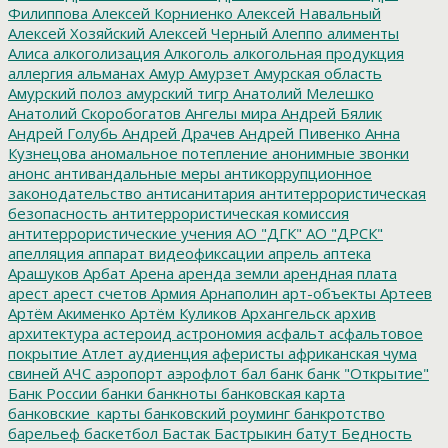
Филиппова
Алексей Корниенко
Алексей Навальный
Алексей Хозяйский
Алексей Черный
Алеппо
алименты
Алиса
алкоголизация
Алкоголь
алкогольная продукция
аллергия
альманах
Амур
Амурзет
Амурская область
Амурский полоз
амурский тигр
Анатолий Мелешко
Анатолий Скоробогатов
Ангелы мира
Андрей Бялик
Андрей Голубь
Андрей Драчев
Андрей Пивенко
Анна
Кузнецова
аномальное потепление
анонимные звонки
анонс
антивандальные меры
антикоррупционное
законодательство
антисанитария
антитеррористическая
безопасность
антитеррористическая комиссия
антитеррористические учения
АО "ДГК"
АО "ДРСК"
апелляция
аппарат видеофиксации
апрель
аптека
Арашуков
Арбат
Арена
аренда земли
арендная плата
арест
арест счетов
Армия
Арнаполин
арт-объекты
Артеев
Артём Акименко
Артём Куликов
Архангельск
архив
архитектура
астероид
астрономия
асфальт
асфальтовое
покрытие
Атлет
аудиенция
аферисты
африканская чума
свиней
АЧС
аэропорт
аэрофлот
бал
банк
банк "Открытие"
Банк России
банки
банкноты
банковская карта
банковские_карты
банковский роуминг
банкротство
барельеф
баскетбол
Бастак
Бастрыкин
батут
Бедность