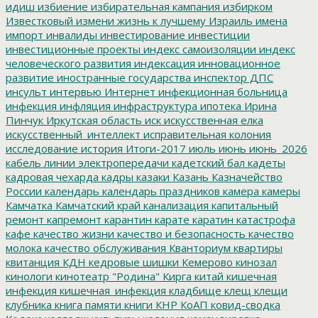
идиш
избиение
избирательная кампания
избирком
Известковый
измени жизнь к лучшему
Израиль
имена
импорт
инвалиды
инвестирование
инвестиции
инвестиционные проекты
индекс самоизоляции
индекс
человеческого развития
индексация
инновационное
развитие
иностранные государства
инспектор ДПС
инсульт
интервью
Интернет
инфекционная больница
инфекция
инфляция
инфраструктура
ипотека
Ирина
Пинчук
Иркутская область
иск
искусственная елка
искусственный_интеллект
исправительная колония
исследование
история
Итоги-2017
июль
июнь
июнь_2026
кабель линии электропередачи
кадетский бал
кадеты
кадровая чехарда
кадры
казаки
Казань
Казначейство
России
календарь
календарь праздников
камера
камеры
Камчатка
Камчатский край
канализация
капитальный
ремонт
капремонт
карантин
карате
каратин
катастрофа
кафе
качество жизни
качество и безопасность
качество
молока
качество обслуживания
Кванториум
квартиры
квитанция
КДН
кедровые шишки
Кемерово
кинозал
кинологи
кинотеатр "Родина"
Кирга
китай
кишечная
инфекция
кишечная_инфекция
кладбище
клещ
клещи
клубника
книга памяти
книги
КНР
КоАП
ковид-сводка