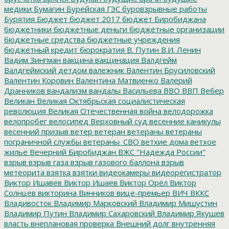
медики
Бумагин
Бурейская ГЭС
буровзрывные работы
Бурятия
Бюджет
бюджет 2017
бюджет Биробиджана
бюджетники
бюджетные деньги
бюджетные организации
бюджетные средства
бюджетные учреждения
бюджетный кредит
бюрократия
В. Путин
В.И. Ленин
Вадим Зингман
вакцина
вакцинация
Валдгейм
Валдгеймский детдом
валежник
Валентин Брусиловский
Валентин Коровин
Валентина Матвиенко
Валерий
Дранников
вандализм
вандалы
Васильева
ВВО
ВВП
Вебер
Великан
Великая Октябрьская социалистическая
революция
Великая Отечественная война
велодорожка
велопробег
велосипед
Верховный суд
весенние каникулы
весенний призыв
ветер
ветеран
ветераны
ветераны
пограничной службы
ветераны_СВО
ветхие дома
ветхое
жилье
Вечерний Биробиджан
ВЖС "Надежда России"
взрыв
взрыв газа
взрыв газового баллона
взрыв
метеорита
взятка
взятки
видеокамеры
видеорегистратор
Виктор Ишавев
Виктор Ишаев
Виктор Орёл
Виктор
Солнцев
викторина
Винников
вице-премьер
ВИЧ
ВККС
Владивосток
Владимир Марковский
Владимир Мишустин
Владимир Путин
Владимир Сахаровский
Владимир Якушев
власть
внеплановая проверка
Внешний долг
внутренняя