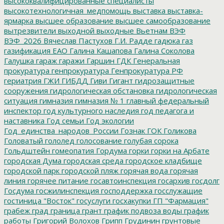
высококвалифицированные специалисты
высокотехнологичная_медпомощь
выставка
выставка-
ярмарка
высшее образование
высшее самообразование
вытрезвители
выходной
выходные
Вьетнам
ВЭФ
ВЭФ_2026
Вячеслав Пастухов
Г.И. Радде
гадюка
газ
газификация ЕАО
Галина Кашапова
Галина Соколова
Галушка
гараж
гаражи
Гаршин
ГДК
Генеральная
прокуратура
генпрокуратура
Генпрокуратура РФ
гериатрия
ГЖИ
ГИБДД
Гиви
Гигант
гидрозащитные
сооружения
гидрологическая обстановка
гидрологическая
ситуация
гимназия
гимназия № 1
главный федеральный
инспектор
год культурного наследия
год педагога и
наставника
Год семьи
Год экологии
Год_единства_народов_России
Гознак
ГОК
Голикова
Головатый
гололед
голосование
голубая сорока
Гольдштейн
гомеопатия
Гордума
горки
горки на Арбате
городская Дума
городская среда
городское кладбище
городской парк
городской пляж
горячая вода
горячая
линия
горячее питание
госавтоинспекция
госархив
госдолг
Госдума
госжилинспекция
господдержка
госслужащие
гостиница "Восток"
госуслуги
госхакупки
ГП "Фармация"
грабеж
град
граница
грант
график подвоза воды
график
работы
Григорий Волохов
Грипп
Грудинин
грунтовые