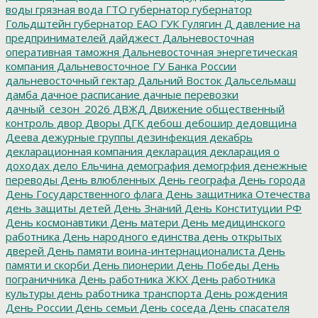
воды
грязная вода
ГТО
губернатор
губернатор
Гольдштейн
губернатор ЕАО
ГУК
Гулягин
Д
давление на
предпринимателей
дайджест
Дальневосточная
оперативная таможня
Дальневосточная энергетическая
компания
Дальневосточное ГУ Банка России
дальневосточный гектар
Дальний Восток
Дальсельмаш
дамба
дачное расписание
дачные перевозки
дачный_сезон_2026
ДВЖД
Движение общественный
контроль
двор
Дворы
ДГК
дебош
дебошир
дедовщина
Деева
дежурные группы
дезинфекция
декабрь
декларационная компания
декларация
декларация о
доходах
дело Ельчина
демография
демогрфия
денежные
переводы
День влюбленных
День географа
День города
День Государственного флага
День защитника Отечества
день защиты детей
День Знаний
День Конституции РФ
День космонавтики
День матери
День медицинского
работника
День народного единства
день открытых
дверей
День памяти воина-интернационалиста
День
памяти и скорби
День пионерии
День Победы
День
пограничника
День работника ЖКХ
День работника
культуры
день работника транспорта
День рождения
День России
День семьи
День соседа
День спасателя