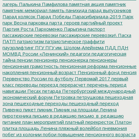
лагерь
Палькина
Памфилова
памятная акция
памятник
памятник-мемориал
память
панихида
парад выпускников
Парад колясок
Парад Победы
Парасибириада-2019
Парк
парк Весна
парковка
парта_героев
партийный проект
Партия Роста
Пархоменко
Парыгина
паспорт
пассажирские перевозки
пассажирские перевозки\
Пасха
ПАТП
патриотизм
патриотическое граффити
пауэрлифтинг
ПГУ
ПГУ им. Шолом-Алейхема
ПДД
ПДН
МОМВД России «Ленинский»
педагоги
педагогическая
тайна
пенсии
пенсионер
пенсионерка
пенсионеры
пенсионная грамотность
пенсионная реформа
пенсионные
накопления
пенсионный возраст
Пенсионный фонд
пенсия
Первенство России по футболу
Первомай 2017
первый
класс
переводы
переезд
перерасчет
перечень
период
навигации
Песах
петарда
Петербургский международный
экономический форум
Петровка
петрушкова
пешеходная
зона
пешеходные переходы
пешеходный переход
Пивенко
пикет
пикник
Пикник на площади Ленина
пиротехника
письмо в редакцию
письмо_в_редакцию
питание
план мероприятий
платный перекресток
Платон
плитка
площадь Ленина
пляжный волейбол
пневмония
побег из колонии
побои
повышение пенсионного возраста