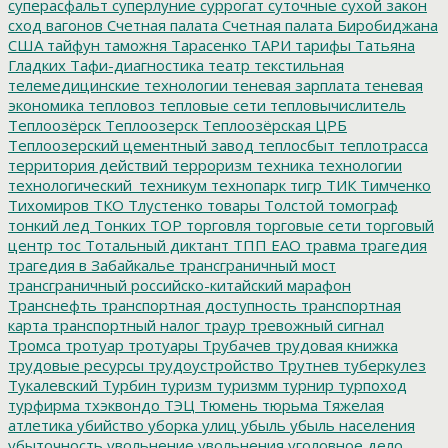
суперасфальт
суперлуние
суррогат
суточные
сухой закон
сход вагонов
Счетная палата
Счетная палата Биробиджана
США
тайфун
таможня
Тарасенко
ТАРИ
тарифы
Татьяна
Гладких
Тафи-диагностика
театр
текстильная
телемедицинские технологии
теневая зарплата
теневая
экономика
тепловоз
тепловые сети
тепловычислитель
Теплоозёрск
Теплоозерск
Теплоозёрская ЦРБ
Теплоозерский цементный завод
теплосбыт
теплотрасса
территория действий
терроризм
техника
технологии
технологический_техникум
технопарк
тигр
ТИК
Тимченко
Тихомиров
ТКО
Тлустенко
товары
Толстой
томограф
тонкий лед
Тонких
ТОР
торговля
торговые сети
торговый
центр
тос
Тотальный диктант
ТПП ЕАО
травма
трагедия
трагедия в Забайкалье
трансграничный мост
трансграничный российско-китайский марафон
Транснефть
транспортная доступность
транспортная
карта
транспортный налог
траур
тревожный сигнал
Тромса
тротуар
тротуары
Трубачев
трудовая книжка
трудовые ресурсы
трудоустройство
Трутнев
туберкулез
Тукалевский
Турбин
туризм
туризмм
турнир
турпоход
турфирма
тхэквондо
ТЭЦ
Тюмень
тюрьма
Тяжелая
атлетика
убийство
уборка улиц
убыль
убыль населения
убыточность
увольнение
увольнения
уголовное дело