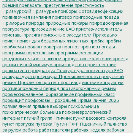
премия
препараты
преступление
преступность
Приамурский
Приамурье
приборы фотовидеофиксации
прививочная кампания
приговор
пригородные поезда
Приморье
природа
природные пожары
природоохранная
прокуратура
присоединение ЕАО
пристав-исполнитель
приставы
присяга
присяжные заседатели
Приходько
приют
приют для бездомных животных
пробка
пробки
проблемы
провал
проверка
прогноз
прогноз погоды
программа переселения
программа реновации
продолжительность жизни
продуктовые карточки
проезд
прожиточный минимум
производство
происшествие
прократура
прокуратруа
Прокуратура
прокуратура ЕАО
прокуратуура
прокураура
Промышленность
пропускной
режим
Просветов
протест
противодействие коррупции
противопожарный период
противопожарный режим
профессиональное_образование
профильный класс
профицит
профсоюзы
Проходцев
Пряма_линия_2025
прямая линия
прямые выборы
психбольница
психиатрическая больница
психоневрологический
интернат
птичий грипп
Птичник
пункт весового контроля
пункт пропуска
путевка
Путин
ПФР
Пшеничный
пьянство
за рулем
работа
работодатели
рабочая неделя
рабочая