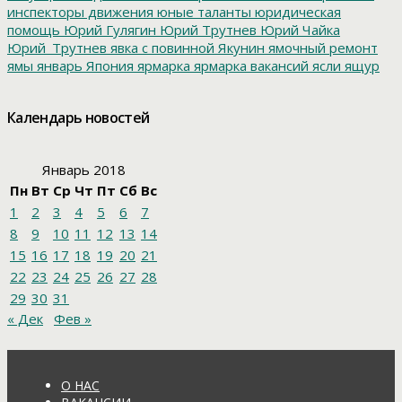
инспекторы движения
юные таланты
юридическая
помощь
Юрий Гулягин
Юрий Трутнев
Юрий Чайка
Юрий_Трутнев
явка с повинной
Якунин
ямочный ремонт
ямы
январь
Япония
ярмарка
ярмарка вакансий
ясли
ящур
Календарь новостей
Январь 2018
Пн
Вт
Ср
Чт
Пт
Сб
Вс
1
2
3
4
5
6
7
8
9
10
11
12
13
14
15
16
17
18
19
20
21
22
23
24
25
26
27
28
29
30
31
« Дек
Фев »
О НАС