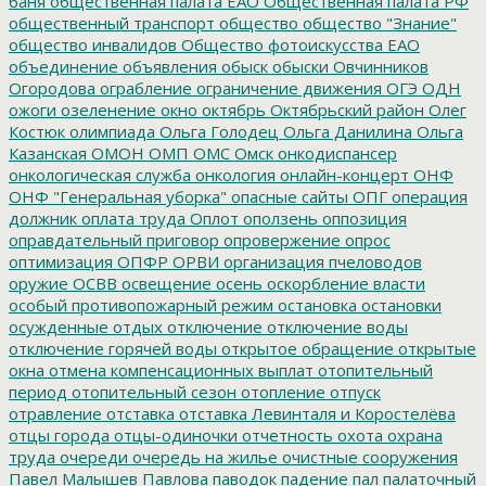
баня
общественная палата ЕАО
Общественная палата РФ
общественный транспорт
общество
общество "Знание"
общество инвалидов
Общество фотоискусства ЕАО
объединение
объявления
обыск
обыски
Овчинников
Огородова
ограбление
ограничение движения
ОГЭ
ОДН
ожоги
озеленение
окно
октябрь
Октябрьский район
Олег
Костюк
олимпиада
Ольга Голодец
Ольга Данилина
Ольга
Казанская
ОМОН
ОМП
ОМС
Омск
онкодиспансер
онкологическая служба
онкология
онлайн-концерт
ОНФ
ОНФ "Генеральная уборка"
опасные сайты
ОПГ
операция
должник
оплата труда
Оплот
оползень
оппозиция
оправдательный приговор
опровержение
опрос
оптимизация
ОПФР
ОРВИ
организация пчеловодов
оружие
ОСВВ
освещение
осень
оскорбление власти
особый противопожарный режим
остановка
остановки
осужденные
отдых
отключение
отключение воды
отключение горячей воды
открытое обращение
открытые
окна
отмена компенсационных выплат
отопительный
период
отопительный сезон
отопление
отпуск
отравление
отставка
отставка Левинталя и Коростелёва
отцы города
отцы-одиночки
отчетность
охота
охрана
труда
очереди
очередь на жилье
очистные сооружения
Павел Малышев
Павлова
паводок
падение
пал
палаточный