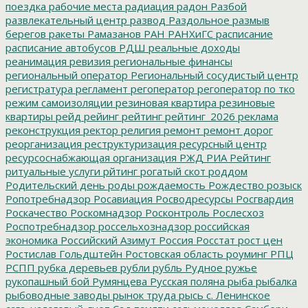
поездка
рабочие места
радиация
радон
Разбой
развлекательный центр
развод
Раздольное
размыв
берегов
ракеты
Рамазанов
РАН
РАНХиГС
расписание
расписание автобусов
РДШ
реальные доходы
реанимация
ревизия
региональные финансы
региональный оператор
Региональный сосудистый центр
регистратура
регламент
регоператор
регоператор по тко
режим самоизоляции
резиновая квартира
резиновые
квартиры
рейд
рейинг
рейтинг
рейтинг_2026
реклама
реконструкция
ректор
религия
ремонт
ремонт дорог
реорганизация
реструктуризация
ресурсный центр
ресурсоснабжающая организация
РЖД
РИА Рейтинг
ритуальные услуги
рйтинг
рогатый скот
роддом
Родительский день
роды
рождаемость
Рождество
розыск
Ропотребнадзор
Росавиация
Росводресурсы
Росгвардия
Роскачество
Роскомнадзор
Росконтроль
Рослесхоз
Роспотребнадзор
россельхознадзор
российская
экономика
Российский Азимут
Россия
Росстат
рост цен
Ростислав Гольдштейн
Ростовская область
роуминг
РПЦ
РСПП
рубка деревьев
рубли
рубль
Рудное
ружье
рукопашный бой
Румянцева
Русская поляна
рыба
рыбалка
рыбоводные заводы
рынок труда
рысь
с. Ленинское