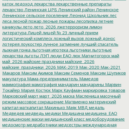
каток
ледоход
лекарства
лекарственные препараты
лекарство
Ленинская ЦРБ
Ленинский район
Ленинское
Ленинское сельское поселение
Леонид Школьник
лес
леса
лесной пожар
лесные пожары
лесопилка
летние
каникулы
лето
лето_2026
лжетерроризм
лимон
литература
Лицей
лицей № 23
личный прием
логистический комплеск
ложный вызов
ложный донос
лотерея
лоукостер
лунное затмение
лучший спасатель
лыжная гонка
льготная ипотека
льготники
льготные
лекарства
льготы
ЛЭП
люди ЕАО
люк
Магнитогорск
май
май_2026
майские праздники
майские_2026
майские_праздники_2026
МАК-2019
Мак-2020
Мак-2021
Макаров
Максим Акимов
Максим Семенов
Максим Шупиков
макулатура
Мама-предприниматель
Мамедов
маммография
мамография
мандарин
мандарины
Марвин
Токайер
Мария Костюк
Марк Кауфман
маркировка товаров
Марковский
март
март_2026
маска
Масленица
масочный
режим
массовое сокращение
Матвиенко
материнский
капитал
маткапитал
Махинько
Маяк
МВД
медаль
Медведев
медведь
медики
Медицина
медицина_ЕАО
медицинские маски
медицинский класс
медоборудование
медосмотр
медработники
медсестры
международная