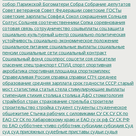
собор Парижской Богоматери
Собра
Собрание депутатов
Совет ветеранов
Совет Федерации
советские ГОСТы
советские зарплаты
Совфед
Сокол
сокращения
Солнцев
Солтус
Солцнев
соотечественники
Сопка
соревнования
сотовая связь
сотрудничество
соцвыплаты
соцзащита
социально-культурный центр
социально-политическая
устойчивость
социально-экономическое положение
социальное питание
социальные выплаты
социальные
пенсии
социальные сети
социальный контракт
Социальный фонд
соцопрос
соцсети
соя
спасатели
спасение
спецтранспорт
СПИД
спорт
спортивная
акробатика
спортивная площадка
спорткомплекс
Справедливая Россия
справка
справки
СПЧ
среднее
образование
средняя зарплата
срок годности
СССР
старый
мост
статистика
статья
стела
стимулирующие выплаты
стипендия
стихия
столица
столица ДфО
стоматология
страйкбол
страх
страхование
стрельба
строители
строительство
стройка
студент
студенты
студенческое
общежитие
Стычка рабочих с силовиками
СУ СК
СУ СК по
ЕАО
СУ СК по Хабаровскому краю и ЕАО
су ск рф
СУ СК РФ
по ЕАО
субботнее чтиво
субботник
субсидии
субсидия
Суд
суд
суд присяжных
судебные приставы
судьи
судья