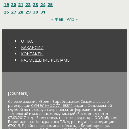
Амурский полоз
амурский тигр
Анатолий Мелешко
19
20
21
22
23
24
25
Анатолий Скоробогатов
Ангелы мира
Андрей Бялик
26
27
28
29
30
31
Андрей Голубь
Андрей Драчев
Андрей Пивенко
Анна
« Фев
Апр »
Кузнецова
аномальное потепление
анонимные звонки
анонс
антивандальные меры
антикоррупционное
законодательство
антисанитария
антитеррористическая
безопасность
антитеррористическая комиссия
О НАС
антитеррористические учения
АО "ДГК"
АО "ДРСК"
ВАКАНСИИ
апелляция
аппарат видеофиксации
апрель
аптека
КОНТАКТЫ
Арашуков
Арбат
Арена
аренда земли
арендная плата
РАЗМЕЩЕНИЕ РЕКЛАМЫ
арест
арест счетов
Армия
Арнаполин
арт-объекты
Артеев
Артём Акименко
Артём Куликов
Архангельск
архив
архитектура
астероид
астрономия
асфальт
асфальтовое
покрытие
Атлет
аудиенция
аферисты
африканская чума
свиней
АЧС
аэропорт
аэрофлот
бал
банк
банк "Открытие"
[counters]
Банк России
банки
банкноты
банковская карта
Сетевое издание «Время Биробиджана». Свидетельство о
банковские_карты
банковский роуминг
банкротство
регистрации
СМИ ЭЛ № ФС 77 - 68811
выдано Федеральной
барельеф
баскетбол
Бастак
Бастрыкин
батут
Бедность
службой по надзору в сфере связи, информационных
технологий и массовых коммуникаций (Роскомнадзор) от
бездомные
бездомные животные
безналичные платежи
07.03.2017 года. Заместитель главного редактора ООО «Время
Безопасное колесо-2019
безопасность
Безопасные и
Биробиджана»: Кондратенко Т.В. Адрес издателя и редакции:
679015, Еврейская автономная область, г. Биробиджан, ул.
качественные дороги
безработица
белка
бензин
Беринг