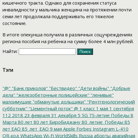
кишечного тракта. Однако для сохранения статуса
инвалидности у мальчика женщина на протяжении почти
семи лет продолжала поддерживать его тяжелое
состояние.
В итоге опекунша получила в различных соцучреждениях
региона пособия на ребенка на сумму более 4 млн рублей.
Найти:
Тэги
"@"
"Банк приколов"
"Бествидео"
"Дети войны"
"Добрые
дела"
"железобетонные полицейские"
"ленивые"
малоимущие
"обманутые дольщики"
"Рентгенологический
субботник"
"Цементный поток"
@
1 класс
1 мая
1 сентября
112
2018
23 февраля
31 декабря
5
5G
75-летие Победы
8
Марта
80 лет
80 лет Биробиджану
80_летие_Победы
85
лет ЕАО
85_лет_ЕАО
9 мая
Apple
Forbes
Instagram
L-410
QR-код
WhatsApp
Wi-Fi
WorldSkills Russia
аборты
аварийная