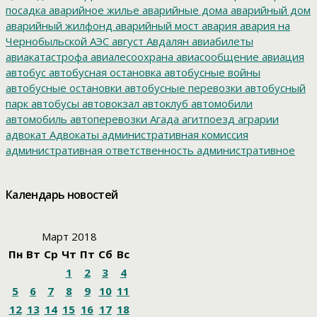
посадка
аварийное жилье
аварийные дома
аварийный дом
аварийный жилфонд
аварийный мост
авария
авария на
Чернобыльской АЭС
август
Авдалян
авиабилеты
авиакатастрофа
авиалесоохрана
авиасообщение
авиация
автобус
автобусная остановка
автобусные войны
автобусные остановки
автобусные перевозки
автобусный
парк
автобусы
автовокзал
автоклуб
автомобили
автомобиль
автоперевозки
Агада
агитпоезд
аграрии
адвокат
Адвокаты
административная комиссия
административная ответственность
административное
дело
администрация президента
азартные игры
азимут
АЗС
Акименко
активист
акция
акция протеста
Александр
Календарь новостей
Буксман
Александр Винников
Александр Головатый
Александр Золотухин
Александр Козлов
Александр
Левинталь
Александр Ливенталь
Александр Романов
Март 2018
Александр Соловьев
Александр Чаплыгин
Александра
Пн
Вт
Ср
Чт
Пт
Сб
Вс
Филиппова
Алексей Корниенко
Алексей Навальный
1
2
3
4
Алексей Хозяйский
Алексей Черный
Алеппо
алименты
Алиса
алкоголизация
Алкоголь
алкогольная продукция
5
6
7
8
9
10
11
аллергия
альманах
Амур
Амурзет
Амурская область
12
13
14
15
16
17
18