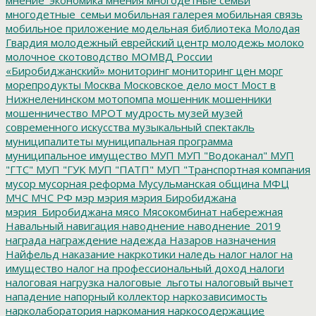
многодетные_семьи
мобильная галерея
мобильная связь
мобильное приложение
модельная библиотека
Молодая
Гвардия
молодежный еврейский центр
молодежь
молоко
молочное скотоводство
МОМВД России
«Биробиджанский»
мониторинг
мониторинг цен
морг
морепродукты
Москва
Московское дело
мост
Мост в
Нижнеленинском
мотопомпа
мошенник
мошенники
мошенничество
МРОТ
мудрость
музей
музей
современного искусства
музыкальный спектакль
муниципалитеты
муниципальная программа
муниципальное имущество
МУП
МУП "Водоканал"
МУП
"ГТС"
МУП "ГУК
МУП "ПАТП"
МУП "Транспортная компания
мусор
мусорная реформа
Мусульманская община
МФЦ
МЧС
МЧС РФ
мэр
мэрия
мэрия Биробиджана
мэрия_Биробиджана
мясо
Мясокомбинат
набережная
Навальный
навигация
наводнение
наводнение_2019
награда
награждение
надежда
Назаров
назначения
Найфельд
наказание
накркотики
наледь
налог
налог на
имущество
налог на профессиональный доход
налоги
налоговая нагрузка
налоговые_льготы
налоговый вычет
нападение
напорный коллектор
наркозависимость
нарколаборатория
наркомания
наркосодержащие