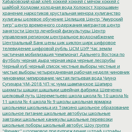
Хабаровский край
хлеб
хоккей
хоккей с мячом
хоккей с
шайбой
Холдоми
холодная вода
Холокост
Хорошавин
хранение наркотиков
хрустальная менора
хулиганство
хулиганы
целевое обучение
Целищев
Центр "Амурский
тигр"
центр временного содержания мигрантов
центр
занятости
Центр лечебной физкультуры
Центр
управления регионом
центральное водоснабжение
Центральный Банк
цены
цик
циклон
цирк
цифровое
телевидение
цифровой рубль
ЦСМ
ЦУР
Час земли
частичная мобилизация
Чемпионат Дальнего Востока по
футболу
черная дыра
черная икра
черные лесорубы
Черный куб
черный список
честные выборы
честные и
чистые выборы
четырехдневная рабочая неделя
чиновник
чиновники
чипирование
чистая питьевая вода
Чиунэ
Сугихара
ЧМ-2018
ЧП
чс
чума
шампанское
Шапиро
шахматы
шашки
шашлыки
швейная фабрика
Шевченко
шелковый путь
Шереметьево
школа
школа № 10
школа №
11
школа № 4
школа № 9
школы
школьная ярмарка
школьники
школьница из Томсино
школьное образование
школьное питание
школьные автобусы
школьные
завтраки
школьные каникулы
школьные перевозки
школьные поборы
школьный автобус
Шоу группа
"Феникс"
штормовое предупреждение
штраф
штрафы