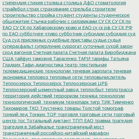
стипендия
стихия
столица
столица ДфО
стоматология
страйкбол
страх
страхование
стрельба
строители
строительство
стройка
студент
студенты
студенческое
общежитие
Стычка рабочих с силовиками
СУ СК
СУ СК по
ЕАО
СУ СК по Хабаровскому краю и ЕАО
су ск рф
СУ СК РФ
по ЕАО
субботнее чтиво
субботник
субсидии
субсидия
суд
Суд
суд присяжных
судебные приставы
судьи
судья
суперасфальт
суперлуние
суррогат
суточные
сухой закон
сход вагонов
Счетная палата
Счетная палата Биробиджана
США
тайфун
таможня
Тарасенко
ТАРИ
тарифы
Татьяна
Гладких
Тафи-диагностика
театр
текстильная
телемедицинские технологии
теневая зарплата
теневая
экономика
тепловоз
тепловые сети
тепловычислитель
Теплоозерск
Теплоозёрск
Теплоозёрская ЦРБ
Теплоозерский цементный завод
теплосбыт
теплотрасса
территория действий
терроризм
техника
технологии
технологический_техникум
технопарк
тигр
ТИК
Тимченко
Тихомиров
ТКО
Тлустенко
товары
Толстой
томограф
тонкий лед
Тонких
ТОР
торговля
торговые сети
торговый
центр
тос
Тотальный диктант
ТПП ЕАО
травма
трагедия
трагедия в Забайкалье
трансграничный мост
трансграничный российско-китайский марафон
Транснефть
транспортная доступность
транспортная