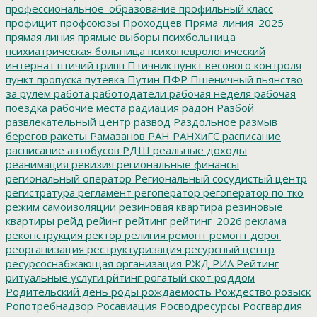
профессиональное_образование
профильный класс
профицит
профсоюзы
Проходцев
Пряма_линия_2025
прямая линия
прямые выборы
психбольница
психиатрическая больница
психоневрологический
интернат
птичий грипп
Птичник
пункт весового контроля
пункт пропуска
путевка
Путин
ПФР
Пшеничный
пьянство
за рулем
работа
работодатели
рабочая неделя
рабочая
поездка
рабочие места
радиация
радон
Разбой
развлекательный центр
развод
Раздольное
размыв
берегов
ракеты
Рамазанов
РАН
РАНХиГС
расписание
расписание автобусов
РДШ
реальные доходы
реанимация
ревизия
региональные финансы
региональный оператор
Региональный сосудистый центр
регистратура
регламент
регоператор
регоператор по тко
режим самоизоляции
резиновая квартира
резиновые
квартиры
рейд
рейинг
рейтинг
рейтинг_2026
реклама
реконструкция
ректор
религия
ремонт
ремонт дорог
реорганизация
реструктуризация
ресурсный центр
ресурсоснабжающая организация
РЖД
РИА Рейтинг
ритуальные услуги
рйтинг
рогатый скот
роддом
Родительский день
роды
рождаемость
Рождество
розыск
Ропотребнадзор
Росавиация
Росводресурсы
Росгвардия