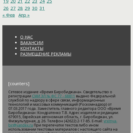
19
20
21
22
23
24
25
26
27
28
29
30
31
« Фев
Апр »
О НАС
ВАКАНСИИ
КОНТАКТЫ
РАЗМЕЩЕНИЕ РЕКЛАМЫ
[counters]
Сетевое издание «Время Биробиджана». Свидетельство о
регистрации
СМИ ЭЛ № ФС 77 - 68811
выдано Федеральной
службой по надзору в сфере связи, информационных
технологий и массовых коммуникаций (Роскомнадзор) от
07.03.2017 года. Заместитель главного редактора ООО «Время
Биробиджана»: Кондратенко Т.В. Адрес издателя и редакции:
679015, Еврейская автономная область, г. Биробиджан, ул.
Физкультурная, д. 26. Телефон (42622) 2-17-85. E-mail:
vremya-
bir@yandex.ru
При перепечатке текстов либо ином
использовании текстовых материалов с настоящего сайта на