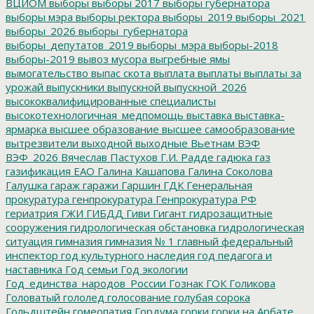
ВЦИОМ
выборы
выборы 2017
выборы губернатора
выборы мэра
выборы ректора
выборы_2019
выборы_2021
выборы_2026
выборы_губернатора
выборы_депутатов_2019
выборы_мэра
выборы-2018
выборы-2019
вывоз мусора
выгребные ямы
вымогательство
выпас скота
выплата
выплаты
выплаты за
урожай
выпускники
выпускной
выпускной_2026
высококвалифицированные специалисты
высокотехнологичная_медпомощь
выставка
выставка-
ярмарка
высшее образование
высшее самообразование
вытрезвители
выходной
выходные
Вьетнам
ВЭФ
ВЭФ_2026
Вячеслав Пастухов
Г.И. Радде
гадюка
газ
газификация ЕАО
Галина Кашапова
Галина Соколова
Галушка
гараж
гаражи
Гаршин
ГДК
Генеральная
прокуратура
генпрокуратура
Генпрокуратура РФ
гериатрия
ГЖИ
ГИБДД
Гиви
Гигант
гидрозащитные
сооружения
гидрологическая обстановка
гидрологическая
ситуация
гимназия
гимназия № 1
главный федеральный
инспектор
год культурного наследия
год педагога и
наставника
Год семьи
Год экологии
Год_единства_народов_России
Гознак
ГОК
Голикова
Головатый
гололед
голосование
голубая сорока
Гольдштейн
гомеопатия
Гордума
горки
горки на Арбате