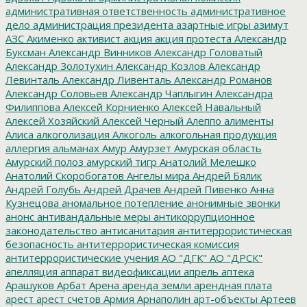
административная ответственность
административное
дело
администрация президента
азартные игры
азимут
АЗС
Акименко
активист
акция
акция протеста
Александр
Буксман
Александр Винников
Александр Головатый
Александр Золотухин
Александр Козлов
Александр
Левинталь
Александр Ливенталь
Александр Романов
Александр Соловьев
Александр Чаплыгин
Александра
Филиппова
Алексей Корниенко
Алексей Навальный
Алексей Хозяйский
Алексей Черный
Алеппо
алименты
Алиса
алкоголизация
Алкоголь
алкогольная продукция
аллергия
альманах
Амур
Амурзет
Амурская область
Амурский полоз
амурский тигр
Анатолий Мелешко
Анатолий Скоробогатов
Ангелы мира
Андрей Бялик
Андрей Голубь
Андрей Драчев
Андрей Пивенко
Анна
Кузнецова
аномальное потепление
анонимные звонки
анонс
антивандальные меры
антикоррупционное
законодательство
антисанитария
антитеррористическая
безопасность
антитеррористическая комиссия
антитеррористические учения
АО "ДГК"
АО "ДРСК"
апелляция
аппарат видеофиксации
апрель
аптека
Арашуков
Арбат
Арена
аренда земли
арендная плата
арест
арест счетов
Армия
Арнаполин
арт-объекты
Артеев