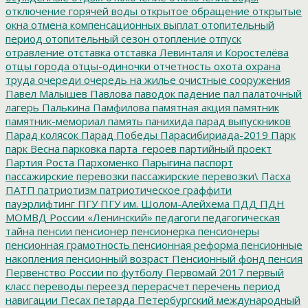
отключение горячей воды
открытое обращение
открытые
окна
отмена компенсационных выплат
отопительный
период
отопительный сезон
отопление
отпуск
отравление
отставка
отставка Левинталя и Коростелёва
отцы города
отцы-одиночки
отчетность
охота
охрана
труда
очереди
очередь на жилье
очистные сооружения
Павел Малышев
Павлова
паводок
падение
пал
палаточный
лагерь
Палькина
Памфилова
памятная акция
памятник
памятник-мемориал
память
панихида
парад выпускников
Парад колясок
Парад Победы
Парасибириада-2019
Парк
парк Весна
парковка
парта_героев
партийный проект
Партия Роста
Пархоменко
Парыгина
паспорт
пассажирские перевозки
пассажирские перевозки\
Пасха
ПАТП
патриотизм
патриотическое граффити
пауэрлифтинг
ПГУ
ПГУ им. Шолом-Алейхема
ПДД
ПДН
МОМВД России «Ленинский»
педагоги
педагогическая
тайна
пенсии
пенсионер
пенсионерка
пенсионеры
пенсионная грамотность
пенсионная реформа
пенсионные
накопления
пенсионный возраст
Пенсионный фонд
пенсия
Первенство России по футболу
Первомай 2017
первый
класс
переводы
переезд
перерасчет
перечень
период
навигации
Песах
петарда
Петербургский международный