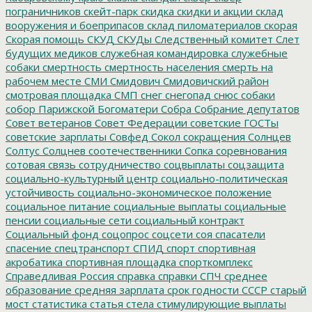
пограничников
скейт-парк
скидка
скидки и акции
склад
вооружения и боеприпасов
склад пиломатериалов
скорая
Скорая помощь
СКУД
СКУДы
Следственный комитет
Слет
будущих медиков
служебная командировка
служебные
собаки
смертность
смертность населения
смерть на
рабочем месте
СМИ
Смидович
Смидовичский район
смотровая площадка
СМП
снег
снегопад
снюс
собаки
собор Парижской Богоматери
Собра
Собрание депутатов
Совет ветеранов
Совет Федерации
советские ГОСТы
советские зарплаты
Совфед
Сокол
сокращения
Солнцев
Солтус
Солцнев
соотечественники
Сопка
соревнования
сотовая связь
сотрудничество
соцвыплаты
соцзащита
социально-культурный центр
социально-политическая
устойчивость
социально-экономическое положение
социальное питание
социальные выплаты
социальные
пенсии
социальные сети
социальный контракт
Социальный фонд
соцопрос
соцсети
соя
спасатели
спасение
спецтранспорт
СПИД
спорт
спортивная
акробатика
спортивная площадка
спорткомплекс
Справедливая Россия
справка
справки
СПЧ
среднее
образование
средняя зарплата
срок годности
СССР
старый
мост
статистика
статья
стела
стимулирующие выплаты