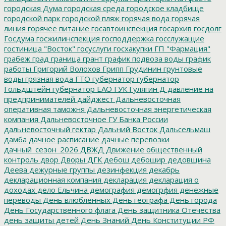
городская Дума
городская среда
городское кладбище
городской парк
городской пляж
горячая вода
горячая
линия
горячее питание
госавтоинспекция
госархив
госдолг
Госдума
госжилинспекция
господдержка
госслужащие
гостиница "Восток"
госуслуги
госхакупки
ГП "Фармация"
грабеж
град
граница
грант
график подвоза воды
график
работы
Григорий Волохов
Грипп
Грудинин
грунтовые
воды
грязная вода
ГТО
губернатор
губернатор
Гольдштейн
губернатор ЕАО
ГУК
Гулягин
Д
давление на
предпринимателей
дайджест
Дальневосточная
оперативная таможня
Дальневосточная энергетическая
компания
Дальневосточное ГУ Банка России
дальневосточный гектар
Дальний Восток
Дальсельмаш
дамба
дачное расписание
дачные перевозки
дачный_сезон_2026
ДВЖД
Движение общественный
контроль
двор
Дворы
ДГК
дебош
дебошир
дедовщина
Деева
дежурные группы
дезинфекция
декабрь
декларационная компания
декларация
декларация о
доходах
дело Ельчина
демография
демогрфия
денежные
переводы
День влюбленных
День географа
День города
День Государственного флага
День защитника Отечества
день защиты детей
День Знаний
День Конституции РФ