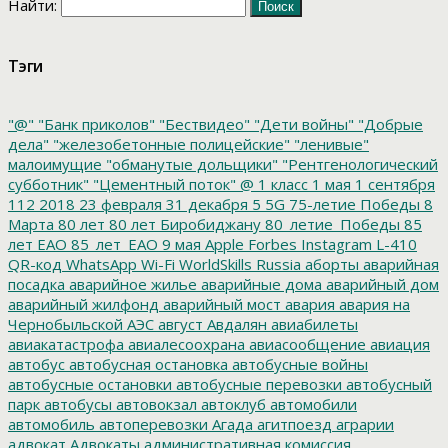
Найти:
Тэги
"@"
"Банк приколов"
"Бествидео"
"Дети войны"
"Добрые
дела"
"железобетонные полицейские"
"ленивые"
малоимущие
"обманутые дольщики"
"Рентгенологический
субботник"
"Цементный поток"
@
1 класс
1 мая
1 сентября
112
2018
23 февраля
31 декабря
5
5G
75-летие Победы
8
Марта
80 лет
80 лет Биробиджану
80_летие_Победы
85
лет ЕАО
85_лет_ЕАО
9 мая
Apple
Forbes
Instagram
L-410
QR-код
WhatsApp
Wi-Fi
WorldSkills Russia
аборты
аварийная
посадка
аварийное жилье
аварийные дома
аварийный дом
аварийный жилфонд
аварийный мост
авария
авария на
Чернобыльской АЭС
август
Авдалян
авиабилеты
авиакатастрофа
авиалесоохрана
авиасообщение
авиация
автобус
автобусная остановка
автобусные войны
автобусные остановки
автобусные перевозки
автобусный
парк
автобусы
автовокзал
автоклуб
автомобили
автомобиль
автоперевозки
Агада
агитпоезд
аграрии
адвокат
Адвокаты
административная комиссия