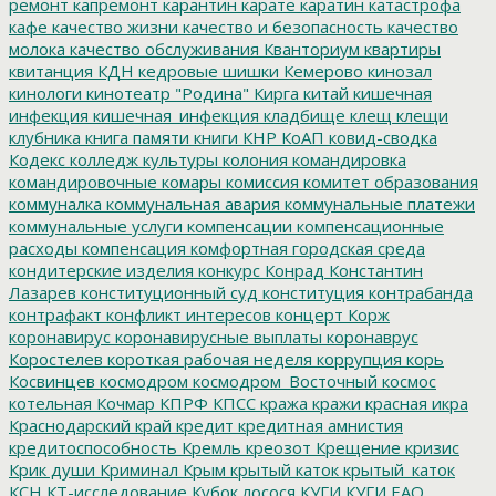
ремонт
капремонт
карантин
карате
каратин
катастрофа
кафе
качество жизни
качество и безопасность
качество
молока
качество обслуживания
Кванториум
квартиры
квитанция
КДН
кедровые шишки
Кемерово
кинозал
кинологи
кинотеатр "Родина"
Кирга
китай
кишечная
инфекция
кишечная_инфекция
кладбище
клещ
клещи
клубника
книга памяти
книги
КНР
КоАП
ковид-сводка
Кодекс
колледж культуры
колония
командировка
командировочные
комары
комиссия
комитет образования
коммуналка
коммунальная авария
коммунальные платежи
коммунальные услуги
компенсации
компенсационные
расходы
компенсация
комфортная городская среда
кондитерские изделия
конкурс
Конрад
Константин
Лазарев
конституционный суд
конституция
контрабанда
контрафакт
конфликт интересов
концерт
Корж
коронавирус
коронавирусные выплаты
коронаврус
Коростелев
короткая рабочая неделя
коррупция
корь
Косвинцев
космодром
космодром_Восточный
космос
котельная
Кочмар
КПРФ
КПСС
кража
кражи
красная икра
Краснодарский край
кредит
кредитная амнистия
кредитоспособность
Кремль
креозот
Крещение
кризис
Крик души
Криминал
Крым
крытый каток
крытый_каток
КСН
КТ-исследование
Кубок лосося
КУГИ
КУГИ ЕАО