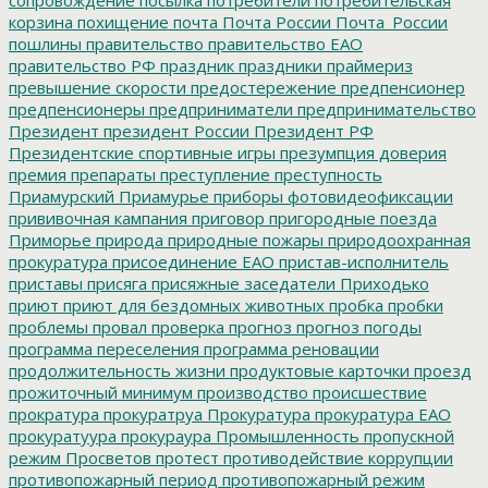
корзина
похищение
почта
Почта России
Почта_России
пошлины
правительство
правительство ЕАО
правительство РФ
праздник
праздники
праймериз
превышение скорости
предостережение
предпенсионер
предпенсионеры
предприниматели
предпринимательство
Президент
президент России
Президент РФ
Президентские спортивные игры
презумпция доверия
премия
препараты
преступление
преступность
Приамурский
Приамурье
приборы фотовидеофиксации
прививочная кампания
приговор
пригородные поезда
Приморье
природа
природные пожары
природоохранная
прокуратура
присоединение ЕАО
пристав-исполнитель
приставы
присяга
присяжные заседатели
Приходько
приют
приют для бездомных животных
пробка
пробки
проблемы
провал
проверка
прогноз
прогноз погоды
программа переселения
программа реновации
продолжительность жизни
продуктовые карточки
проезд
прожиточный минимум
производство
происшествие
прократура
прокуратруа
Прокуратура
прокуратура ЕАО
прокуратуура
прокураура
Промышленность
пропускной
режим
Просветов
протест
противодействие коррупции
противопожарный период
противопожарный режим