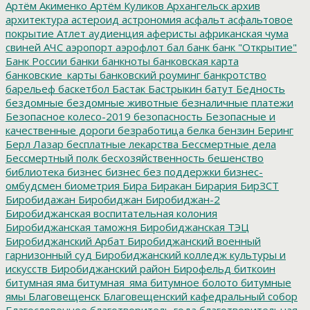
Артём Акименко
Артём Куликов
Архангельск
архив
архитектура
астероид
астрономия
асфальт
асфальтовое
покрытие
Атлет
аудиенция
аферисты
африканская чума
свиней
АЧС
аэропорт
аэрофлот
бал
банк
банк "Открытие"
Банк России
банки
банкноты
банковская карта
банковские_карты
банковский роуминг
банкротство
барельеф
баскетбол
Бастак
Бастрыкин
батут
Бедность
бездомные
бездомные животные
безналичные платежи
Безопасное колесо-2019
безопасность
Безопасные и
качественные дороги
безработица
белка
бензин
Беринг
Берл Лазар
бесплатные лекарства
Бессмертные дела
Бессмертный полк
бесхозяйственность
бешенство
библиотека
бизнес
бизнес без поддержки
бизнес-
омбудсмен
биометрия
Бира
Биракан
Бирария
БирЗСТ
Биробидажан
Биробиджан
Биробиджан-2
Биробиджанская воспитательная колония
Биробиджанская таможня
Биробиджанская ТЭЦ
Биробиджанский Арбат
Биробиджанский военный
гарнизонный суд
Биробиджанский колледж культуры и
искусств
Биробиджанский район
Бирофельд
биткоин
битумная яма
битумная_яма
битумное болото
битумные
ямы
Благовещенск
Благовещенский кафедральный собор
Благословенное
благотворитель года
благотворительная