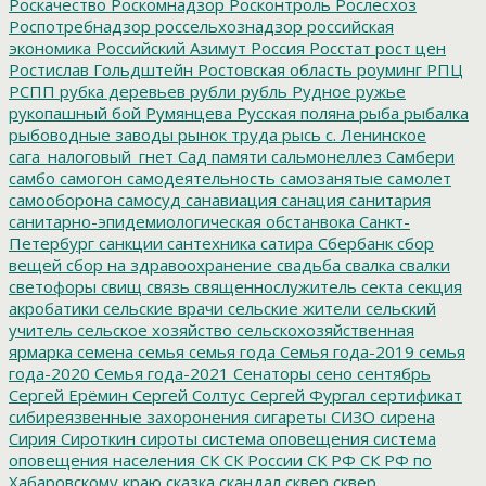
Роскачество
Роскомнадзор
Росконтроль
Рослесхоз
Роспотребнадзор
россельхознадзор
российская
экономика
Российский Азимут
Россия
Росстат
рост цен
Ростислав Гольдштейн
Ростовская область
роуминг
РПЦ
РСПП
рубка деревьев
рубли
рубль
Рудное
ружье
рукопашный бой
Румянцева
Русская поляна
рыба
рыбалка
рыбоводные заводы
рынок труда
рысь
с. Ленинское
сага_налоговый_гнет
Сад памяти
сальмонеллез
Самбери
самбо
самогон
самодеятельность
самозанятые
самолет
самооборона
самосуд
санавиация
санация
санитария
санитарно-эпидемиологическая обстанвока
Санкт-
Петербург
санкции
сантехника
сатира
Сбербанк
сбор
вещей
сбор на здравоохранение
свадьба
свалка
свалки
светофоры
свищ
связь
священнослужитель
секта
секция
акробатики
сельские врачи
сельские жители
сельский
учитель
сельское хозяйство
сельскохозяйственная
ярмарка
семена
семья
семья года
Семья года-2019
семья
года-2020
Семья года-2021
Сенаторы
сено
сентябрь
Сергей Ерёмин
Сергей Солтус
Сергей Фургал
сертификат
сибиреязвенные захоронения
сигареты
СИЗО
сирена
Сирия
Сироткин
сироты
система оповещения
система
оповещения населения
СК
СК России
СК РФ
СК РФ по
Хабаровскому краю
сказка
скандал
сквер
сквер