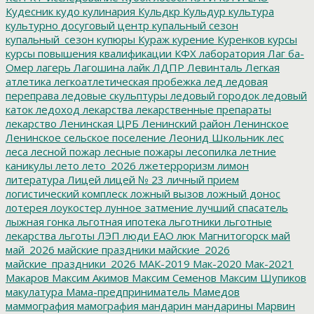
Кудесник
кудо
кулинария
Кульдкр
Кульдур
культура
культурно досуговый центр
купальный сезон
купальный_сезон
купюры
Кураж
курение
Куренков
курсы
курсы повышения квалификации
КФХ
лаборатория
Лаг ба-
Омер
лагерь
Лагошина
лайк
ЛДПР
Левинталь
Легкая
атлетика
легкоатлетическая пробежка
лед
ледовая
переправа
ледовые скульптуры
ледовый городок
ледовый
каток
ледоход
лекарства
лекарственные препараты
лекарство
Ленинская ЦРБ
Ленинский район
Ленинское
Ленинское сельское поселение
Леонид Школьник
лес
леса
лесной пожар
лесные пожары
лесопилка
летние
каникулы
лето
лето_2026
лжетерроризм
лимон
литература
Лицей
лицей № 23
личный прием
логистический комплеск
ложный вызов
ложный донос
лотерея
лоукостер
лунное затмение
лучший спасатель
лыжная гонка
льготная ипотека
льготники
льготные
лекарства
льготы
ЛЭП
люди ЕАО
люк
Магнитогорск
май
май_2026
майские праздники
майские_2026
майские_праздники_2026
МАК-2019
Мак-2020
Мак-2021
Макаров
Максим Акимов
Максим Семенов
Максим Шупиков
макулатура
Мама-предприниматель
Мамедов
маммография
мамография
мандарин
мандарины
Марвин