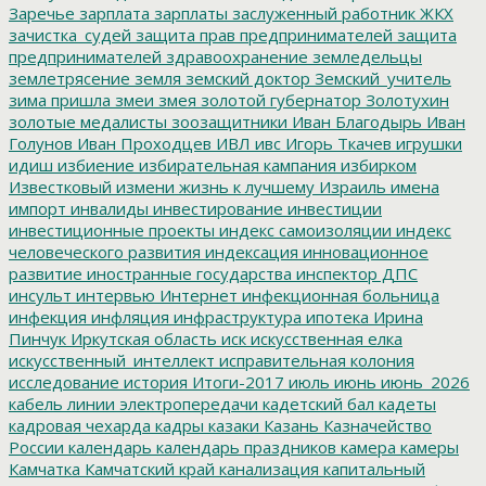
Заречье
зарплата
зарплаты
заслуженный работник ЖКХ
зачистка_судей
защита прав предпринимателей
защита
предпринимателей
здравоохранение
земледельцы
землетрясение
земля
земский доктор
Земский_учитель
зима пришла
змеи
змея
золотой губернатор
Золотухин
золотые медалисты
зоозащитники
Иван Благодырь
Иван
Голунов
Иван Проходцев
ИВЛ
ивс
Игорь Ткачев
игрушки
идиш
избиение
избирательная кампания
избирком
Известковый
измени жизнь к лучшему
Израиль
имена
импорт
инвалиды
инвестирование
инвестиции
инвестиционные проекты
индекс самоизоляции
индекс
человеческого развития
индексация
инновационное
развитие
иностранные государства
инспектор ДПС
инсульт
интервью
Интернет
инфекционная больница
инфекция
инфляция
инфраструктура
ипотека
Ирина
Пинчук
Иркутская область
иск
искусственная елка
искусственный_интеллект
исправительная колония
исследование
история
Итоги-2017
июль
июнь
июнь_2026
кабель линии электропередачи
кадетский бал
кадеты
кадровая чехарда
кадры
казаки
Казань
Казначейство
России
календарь
календарь праздников
камера
камеры
Камчатка
Камчатский край
канализация
капитальный