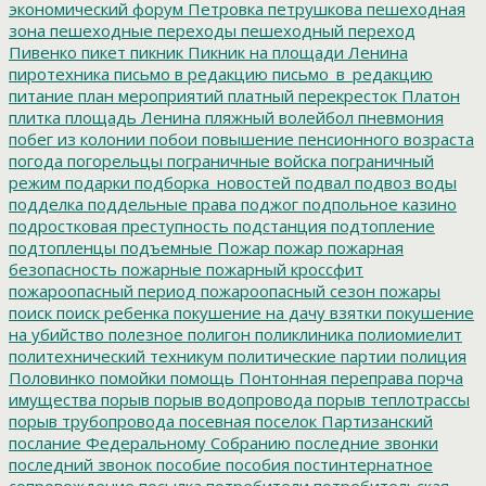
экономический форум
Петровка
петрушкова
пешеходная
зона
пешеходные переходы
пешеходный переход
Пивенко
пикет
пикник
Пикник на площади Ленина
пиротехника
письмо в редакцию
письмо_в_редакцию
питание
план мероприятий
платный перекресток
Платон
плитка
площадь Ленина
пляжный волейбол
пневмония
побег из колонии
побои
повышение пенсионного возраста
погода
погорельцы
пограничные войска
пограничный
режим
подарки
подборка_новостей
подвал
подвоз воды
подделка
поддельные права
поджог
подпольное казино
подростковая преступность
подстанция
подтопление
подтопленцы
подъемные
Пожар
пожар
пожарная
безопасность
пожарные
пожарный кроссфит
пожароопасный период
пожароопасный сезон
пожары
поиск
поиск ребенка
покушение на дачу взятки
покушение
на убийство
полезное
полигон
поликлиника
полиомиелит
политехнический техникум
политические партии
полиция
Половинко
помойки
помощь
Понтонная переправа
порча
имущества
порыв
порыв водопровода
порыв теплотрассы
порыв трубопровода
посевная
поселок Партизанский
послание Федеральному Собранию
последние звонки
последний звонок
пособие
пособия
постинтернатное
сопровождение
посылка
потребители
потребительская