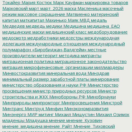
Токайер
Мария Костюк
Марк Кауфман
маркировка товаров
Марковский
март
март_2026
маска
Масленица
масочный
режим
массовое сокращение
Матвиенко
материнский
капитал
маткапитал
Махинько
Маяк
МВД
медаль
Медведев
медведь
медики
Медицина
медицина_ЕАО
медицинские маски
медицинский класс
медоборудование
медосмотр
медработники
медсестры
международная
делегация
международные отношения
международный
полумарафон «Биробиджан-Валдгейм»
местные
производители
метеорит
методика
мигранты
миграционная политика
миграционное законодательство
миграция
микрофинансовые_организации
миллиардеры
Минвостокразвития
минеральная вода
Минздрав
минимальный размер заработной платы
минирование
министерство образования и науки РФ
Министерство
просвещения
министр природных ресурсов
Министр
строительства и ЖКХ
Минобороны РФ
Минобрнауки
Минприроды
минпромторг
Минпросвещения
Минстрой
Минтранс
Минтруд
Минфин
Минэкономразвития
Минэнерго
МИР
митинг
Михаил Мишустин
Михаил Озимок
младенцы
Младушка
мнение
мнение_Кузовин
мнение_медицина
мнение_Райт
Мнение_Тиховский
мнение_экономика
мнения
многодетные семьи