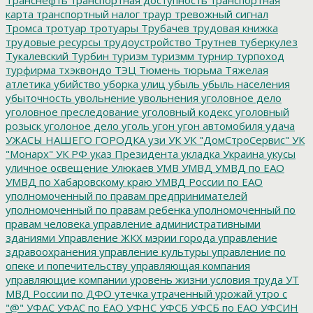
карта
транспортный налог
траур
тревожный сигнал
Тромса
тротуар
тротуары
Трубачев
трудовая книжка
трудовые ресурсы
трудоустройство
Трутнев
туберкулез
Тукалевский
Турбин
туризм
туризмм
турнир
турпоход
турфирма
тхэквондо
ТЭЦ
Тюмень
тюрьма
Тяжелая
атлетика
убийство
уборка улиц
убыль
убыль населения
убыточность
увольнение
увольнения
уголовное дело
уголовное преследование
уголовный кодекс
уголовный
розыск
уголоное дело
уголь
угон
угон автомобиля
удача
УЖАСЫ НАШЕГО ГОРОДКА
узи
УК
УК "ДомСтроСервис"
УК
"Монарх"
УК РФ
указ Президента
укладка
Украина
укусы
уличное освещение
Улюкаев
УМВ
УМВД
УМВД по ЕАО
УМВД по Хабаровскому краю
УМВД России по ЕАО
уполномоченный по правам предпринимателей
уполномоченный по правам ребенка
уполномоченный по
правам человека
управление административными
зданиями
Управление ЖКХ мэрии города
управление
здравоохранения
управление культуры
управление по
опеке и попечительству
управляющая компания
управляющие компании
уровень жизни
условия труда
УТ
МВД России по ДФО
утечка
утраченный урожай
утро с
"@"
УФАС
УФАС по ЕАО
УФНС
УФСБ
УФСБ по ЕАО
УФСИН