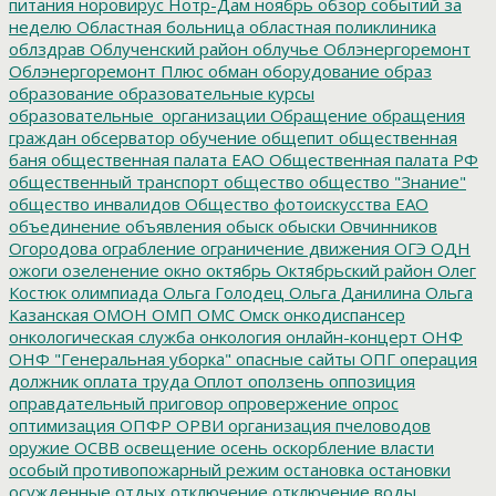
питания
норовирус
Нотр-Дам
ноябрь
обзор событий за
неделю
Областная больница
областная поликлиника
облздрав
Облученский район
облучье
Облэнергоремонт
Облэнергоремонт Плюс
обман
оборудование
образ
образование
образовательные курсы
образовательные_организации
Обращение
обращения
граждан
обсерватор
обучение
общепит
общественная
баня
общественная палата ЕАО
Общественная палата РФ
общественный транспорт
общество
общество "Знание"
общество инвалидов
Общество фотоискусства ЕАО
объединение
объявления
обыск
обыски
Овчинников
Огородова
ограбление
ограничение движения
ОГЭ
ОДН
ожоги
озеленение
окно
октябрь
Октябрьский район
Олег
Костюк
олимпиада
Ольга Голодец
Ольга Данилина
Ольга
Казанская
ОМОН
ОМП
ОМС
Омск
онкодиспансер
онкологическая служба
онкология
онлайн-концерт
ОНФ
ОНФ "Генеральная уборка"
опасные сайты
ОПГ
операция
должник
оплата труда
Оплот
оползень
оппозиция
оправдательный приговор
опровержение
опрос
оптимизация
ОПФР
ОРВИ
организация пчеловодов
оружие
ОСВВ
освещение
осень
оскорбление власти
особый противопожарный режим
остановка
остановки
осужденные
отдых
отключение
отключение воды