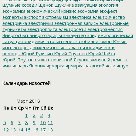
шумные соседи
щенок
Щукинка
эвакуация
экология
экономика
экономический кризис
экономия
экофест
эксперты
экспорт
экстремизм
электрика
электричество
электричка
электрички
электронная запись
электронные
турникеты
электроплита
электросети
электроэнергия
Энергосбыт
энерготарифы
энкаунтер
эпидемиологическая
ситуация
эпидемия
это_интересно
юбилей
юмор
Юные
инспекторы движения
юные таланты
юридическая
помощь
Юрий Гулягин
Юрий Трутнев
Юрий Чайка
Юрий_Трутнев
явка с повинной
Якунин
ямочный ремонт
ямы
январь
Япония
ярмарка
ярмарка вакансий
ясли
ящур
Календарь новостей
Март 2018
Пн
Вт
Ср
Чт
Пт
Сб
Вс
1
2
3
4
5
6
7
8
9
10
11
12
13
14
15
16
17
18