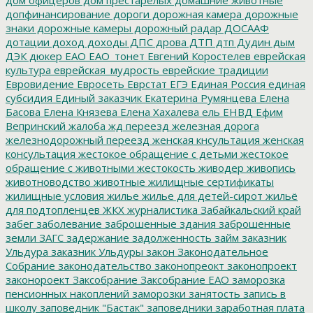
допфинансирование
дороги
дорожная камера
дорожные
знаки
дорожные камеры
дорожный радар
ДОСААФ
дотации
доход
доходы
ДПС
дрова
ДТП
дтп
Дудин
дым
ДЭК
дюкер
ЕАО
ЕАО_тонет
Евгений Коростелев
еврейская
культура
еврейская_мудрость
еврейские традиции
Евровидение
Евросеть
Еврстат
ЕГЭ
Единая Россия
единая
субсидия
Единый заказчик
Екатерина Румянцева
Елена
Басова
Елена Князева
Елена Хахалева
ель
ЕНВД
Ефим
Вепринский
жалоба
жд переезд
железная дорога
железнодорожный переезд
женская кнсультация
женская
консультация
жестокое обращение с детьми
жестокое
обращение с животными
жестокость
живодер
живопись
животноводство
животные
жилищные сертификаты
жилищные условия
жилье
жилье для детей-сирот
жильё
для подтопленцев
ЖКХ
журналистика
Забайкальский край
забег
заболевание
заброшенные здания
заброшенные
земли
ЗАГС
задержание
задолженность
займ
заказник
Ульдура
заказник Ульдуры
закон
Законодательное
Собрание
законодательство
законопреокт
законопроект
законороект
Заксобрание
Заксобрание ЕАО
заморозка
пенсионных накоплений
заморозки
занятость
запись в
школу
заповедник "Бастак"
заповедники
заработная плата