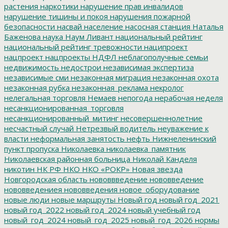
растения
наркотики
нарушение прав инвалидов
нарушение тишины и покоя
нарушения пожарной
безопасности
насвай
население
насосная станция
Наталья
Баженова
наука
Наум Ливант
национальный рейтинг
национальный рейтинг тревожности
наципроект
нацпроект
нацпроекты
НДФЛ
неблагополучные семьи
недвижимость
недострои
независимая экспертиза
независимые сми
незаконная миграция
незаконная охота
незаконная рубка
незаконная_реклама
некролог
нелегальная торговля
Немаев
непогода
нерабочая неделя
несанкционированная_торговля
несанкционированный_митинг
несовершеннолетние
несчастный случай
Нетрезвый водитель
неуважение к
власти
неформальная занятость
нефть
Нижнеленинский
пункт пропуска
Николаевка
николаевка_памятник
Николаевская районная больница
Николай Канделя
никотин
НК РФ
НКО
НКО «РОКР»
Новая звезда
Новгородская область
нововвведение
нововведение
нововведениея
нововведения
новое_оборудование
новые люди
новые маршруты
Новый год
новый год_2021
новый год_2022
новый год_2024
новый учебный год
новый_год_2024
новый_год_2025
новый_год_2026
нормы