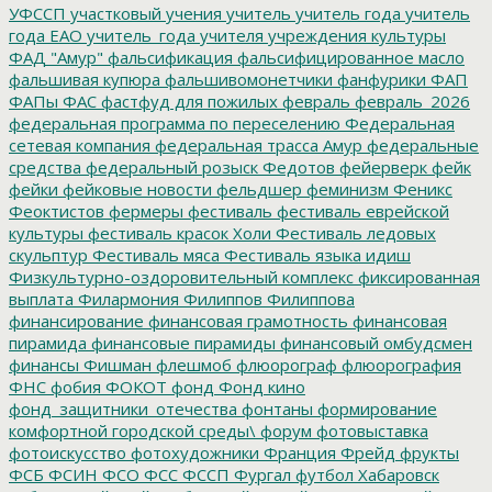
УФССП
участковый
учения
учитель
учитель года
учитель
года ЕАО
учитель_года
учителя
учреждения культуры
ФАД "Амур"
фальсификация
фальсифицированное масло
фальшивая купюра
фальшивомонетчики
фанфурики
ФАП
ФАПы
ФАС
фастфуд для пожилых
февраль
февраль_2026
федеральная программа по переселению
Федеральная
сетевая компания
федеральная трасса Амур
федеральные
средства
федеральный розыск
Федотов
фейерверк
фейк
фейки
фейковые новости
фельдшер
феминизм
Феникс
Феоктистов
фермеры
фестиваль
фестиваль еврейской
культуры
фестиваль красок Холи
Фестиваль ледовых
скульптур
Фестиваль мяса
Фестиваль языка идиш
Физкультурно-оздоровительный комплекс
фиксированная
выплата
Филармония
Филиппов
Филиппова
финансирование
финансовая грамотность
финансовая
пирамида
финансовые пирамиды
финансовый омбудсмен
финансы
Фишман
флешмоб
флюорограф
флюорография
ФНС
фобия
ФОКОТ
фонд
Фонд кино
фонд_защитники_отечества
фонтаны
формирование
комфортной городской среды\
форум
фотовыставка
фотоискусство
фотохудожники
Франция
Фрейд
фрукты
ФСБ
ФСИН
ФСО
ФСС
ФССП
Фургал
футбол
Хабаровск