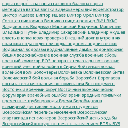
взрыв
взрыв газа
взрыв газового баллона
взрыв
метеорита
взятка
взятки
видеокамеры
видеорегистратор
Виктор Ишавев
Виктор Ишаев
Виктор Орёл
Виктор
Солнцев
викторина
Винников
вице-премьер
ВИЧ
ВККС
Владивосток
Владимир Марковский
Владимир Мишустин
Владимир Путин
Владимир Сахаровский
Владимир Якушев
власть
внеплановая проверка
Внешний долг
внутренняя
политика
вода
водители
водка
водоемы
водоисточник
Водоканал
водолазы
водоналивные дамбы
водонапорная
башня
водоснабжение
военная служба
военные сборы
военный комиссар
ВОЗ
возврат_стеклотары
возгорание
воинский учет
война
война в Сирии
Войтенков
вокзал
волейбол
волк
Волонтеры
Волочаевка
Волочаевская битва
Волочаевский бой
вольная борьба
Ворожбит
Воропаева
воспитательная колония
воспоминания
Востокцемент
Восточный военный округ
Восточный экономический
форум
врач
врачебные ошибки
врачи
вредные привычки
временные трубопроводы
Время Биробиджана
всемирный фестиваль молодежи и студентов
Всероссийская перепись населения
Всероссийская
спартакиада пенсионеров
Всероссийский день ходьбы
Всероссийский конкурс
встреча_с_населением
ВТБъ
ВУЗ