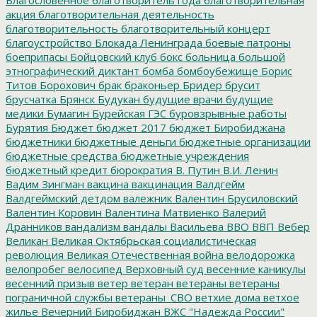
акция
благотворительная деятельность
благотворительность
благотворительный концерт
благоустройство
Блокада Ленинграда
боевые патроны
боеприпасы
Бойцовский клуб
бокс
больница
большой
этнографический диктант
бомба
бомбоубежище
Борис
Титов
Борохович
брак
браконьер
Бридер
брусит
брусчатка
Брянск
Будукан
будущие врачи
будущие
медики
Бумагин
Бурейская ГЭС
буровзрывные работы
Бурятия
Бюджет
бюджет 2017
бюджет Биробиджана
бюджетники
бюджетные деньги
бюджетные организации
бюджетные средства
бюджетные учреждения
бюджетный кредит
бюрократия
В. Путин
В.И. Ленин
Вадим Зингман
вакцина
вакцинация
Валдгейм
Валдгеймский детдом
валежник
Валентин Брусиловский
Валентин Коровин
Валентина Матвиенко
Валерий
Дранников
вандализм
вандалы
Васильева
ВВО
ВВП
Вебер
Великан
Великая Октябрьская социалистическая
революция
Великая Отечественная война
велодорожка
велопробег
велосипед
Верховный суд
весенние каникулы
весенний призыв
ветер
ветеран
ветераны
ветераны
пограничной службы
ветераны_СВО
ветхие дома
ветхое
жилье
Вечерний Биробиджан
ВЖС "Надежда России"