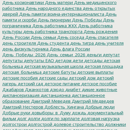
День космонавтики
День матери
День медицинского
работника
День народного единства
день открытых
дверей
День памяти воина-интернационалиста
День
памяти и скорби
День пионерии
День Победы
День
пограничника
День работника ЖКХ
День работника
культуры
день работника транспорта
День рождения
День России
День семьи
День соседа
День спасателя
день строителя
День студента
день тигра
день учителя
день физкультурника
День флага России
День_Победы_2026
День_семьи_2026
деньги
депутат
депутаты
депутаты ЕАО
детдом
дети
детсады
детская
больница
детская музыкальная школа
детская площадка
детская_больница
детские батуты
детские выплаты
детские пособия
детские сады
детский дом
детский
лагерь
детский сад
детское питание
детское пособие
Джабаров
Джанхотов
дзюдо
диабет
дикие животные
диспансеризация
дистанционка
дистанционное
образование
Дмитрий Меведев
Дмитрий Медведев
Дмитрий Нестеров
Доблесть_Хингана
Добрые люди
Добрые руки
довыборы_в_Думу
дождь
документальный
фильм
долг
долги
долги по зарплате
долговая нагрузка
долгострои
долгострой
долевое строительство
должники
дом офицеров
дом престарелых
домашние животные