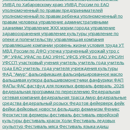
УМВД по Хабаровскому краю
УМВД России по ЕАО
уполномоченный по правам предпринимателей
уполномоченный по правам ребенка
уполномоченный по
правам человека
управление административными
зданиями
Управление ЖКХ мэрии города
управление
здравоохранения
управление культуры
управление по
опеке и попечительству
управляющая компания
управляющие компании
уровень жизни
условия труда
УТ
МВД России по ДФО
утечка
утраченный урожай
утро с
"@"
УФАС
УФАС по ЕАО
УФНС
УФСБ
УФСБ по ЕАО
УФСИН
УФССП
участковый
учения
учитель
учитель года
учитель
года ЕАО
учитель_года
учителя
учреждения культуры
ФАД "Амур"
фальсификация
фальсифицированное масло
фальшивая купюра
фальшивомонетчики
фанфурики
ФАП
ФАПы
ФАС
фастфуд для пожилых
февраль
февраль_2026
федеральная программа по переселению
Федеральная
сетевая компания
федеральная трасса Амур
федеральные
средства
федеральный розыск
Федотов
фейерверк
фейк
фейки
фейковые новости
фельдшер
феминизм
Феникс
Феоктистов
фермеры
фестиваль
фестиваль еврейской
культуры
фестиваль красок Холи
Фестиваль ледовых
скульптур
Фестиваль мяса
Фестиваль языка идиш