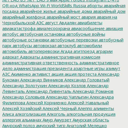
QR-код
WhatsApp
Wi-Fi
WorldSkills Russia
аборты
аварийная
посадка
аварийное жилье
аварийные дома
аварийный дом
аварийный жилфонд
аварийный мост
авария
авария на
Чернобыльской АЭС
август
Авдалян
авиабилеты
авиакатастрофа
авиалесоохрана
авиасообщение
авиация
автобус
автобусная остановка
автобусные войны
автобусные остановки
автобусные перевозки
автобусный
парк
автобусы
автовокзал
автоклуб
автомобили
автомобиль
автоперевозки
Агада
агитпоезд
аграрии
адвокат
Адвокаты
административная комиссия
административная ответственность
административное
дело
администрация президента
азартные игры
азимут
АЗС
Акименко
активист
акция
акция протеста
Александр
Буксман
Александр Винников
Александр Головатый
Александр Золотухин
Александр Козлов
Александр
Левинталь
Александр Ливенталь
Александр Романов
Александр Соловьев
Александр Чаплыгин
Александра
Филиппова
Алексей Корниенко
Алексей Навальный
Алексей Хозяйский
Алексей Черный
Алеппо
алименты
Алиса
алкоголизация
Алкоголь
алкогольная продукция
аллергия
альманах
Амур
Амурзет
Амурская область
Амурский полоз
амурский тигр
Анатолий Мелешко