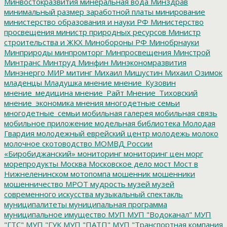
Минвостокразвития
минеральная вода
Минздрав
минимальный размер заработной платы
минирование
министерство образования и науки РФ
Министерство
просвещения
министр природных ресурсов
Министр
строительства и ЖКХ
Минобороны РФ
Минобрнауки
Минприроды
минпромторг
Минпросвещения
Минстрой
Минтранс
Минтруд
Минфин
Минэкономразвития
Минэнерго
МИР
митинг
Михаил Мишустин
Михаил Озимок
младенцы
Младушка
мнение
мнение_Кузовин
мнение_медицина
мнение_Райт
Мнение_Тиховский
мнение_экономика
мнения
многодетные семьи
многодетные_семьи
мобильная галерея
мобильная связь
мобильное приложение
модельная библиотека
Молодая
Гвардия
молодежный еврейский центр
молодежь
молоко
молочное скотоводство
МОМВД России
«Биробиджанский»
мониторинг
мониторинг цен
морг
морепродукты
Москва
Московское дело
мост
Мост в
Нижнеленинском
мотопомпа
мошенник
мошенники
мошенничество
МРОТ
мудрость
музей
музей
современного искусства
музыкальный спектакль
муниципалитеты
муниципальная программа
муниципальное имущество
МУП
МУП "Водоканал"
МУП
"ГТС"
МУП "ГУК
МУП "ПАТП"
МУП "Транспортная компания