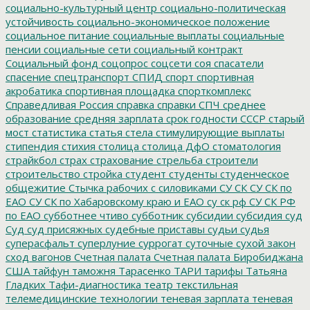
социально-культурный центр
социально-политическая
устойчивость
социально-экономическое положение
социальное питание
социальные выплаты
социальные
пенсии
социальные сети
социальный контракт
Социальный фонд
соцопрос
соцсети
соя
спасатели
спасение
спецтранспорт
СПИД
спорт
спортивная
акробатика
спортивная площадка
спорткомплекс
Справедливая Россия
справка
справки
СПЧ
среднее
образование
средняя зарплата
срок годности
СССР
старый
мост
статистика
статья
стела
стимулирующие выплаты
стипендия
стихия
столица
столица ДфО
стоматология
страйкбол
страх
страхование
стрельба
строители
строительство
стройка
студент
студенты
студенческое
общежитие
Стычка рабочих с силовиками
СУ СК
СУ СК по
ЕАО
СУ СК по Хабаровскому краю и ЕАО
су ск рф
СУ СК РФ
по ЕАО
субботнее чтиво
субботник
субсидии
субсидия
суд
Суд
суд присяжных
судебные приставы
судьи
судья
суперасфальт
суперлуние
суррогат
суточные
сухой закон
сход вагонов
Счетная палата
Счетная палата Биробиджана
США
тайфун
таможня
Тарасенко
ТАРИ
тарифы
Татьяна
Гладких
Тафи-диагностика
театр
текстильная
телемедицинские технологии
теневая зарплата
теневая