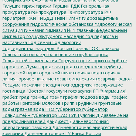
Галушка
гараж
гаражи
Гаршин
ГДК
Генеральная
прокуратура
генпрокуратура
Генпрокуратура РФ
гериатрия
ГЖИ
ГИБДД
Гиви
Гигант
гидрозащитные
сооружения
гидрологическая обстановка
гидрологическая
ситуация
гимназия
гимназия № 1
главный федеральный
инспектор
год культурного наследия
год педагога и
наставника
Год семьи
Год экологии
Год_единства_народов_России
Гознак
ГОК
Голикова
Головатый
гололед
голосование
голубая сорока
Гольдштейн
гомеопатия
Гордума
горки
горки на Арбате
городская Дума
городская среда
городское кладбище
городской парк
городской пляж
горячая вода
горячая
линия
горячее питание
госавтоинспекция
госархив
госдолг
Госдума
госжилинспекция
господдержка
госслужащие
гостиница "Восток"
госуслуги
госхакупки
ГП "Фармация"
грабеж
град
граница
грант
график подвоза воды
график
работы
Григорий Волохов
Грипп
Грудинин
грунтовые
воды
грязная вода
ГТО
губернатор
губернатор
Гольдштейн
губернатор ЕАО
ГУК
Гулягин
Д
давление на
предпринимателей
дайджест
Дальневосточная
оперативная таможня
Дальневосточная энергетическая
компания
Дальневосточное ГУ Банка России