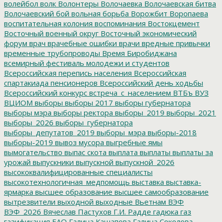
волейбол
волк
Волонтеры
Волочаевка
Волочаевская битва
Волочаевский бой
вольная борьба
Ворожбит
Воропаева
воспитательная колония
воспоминания
Востокцемент
Восточный военный округ
Восточный экономический
форум
врач
врачебные ошибки
врачи
вредные привычки
временные трубопроводы
Время Биробиджана
всемирный фестиваль молодежи и студентов
Всероссийская перепись населения
Всероссийская
спартакиада пенсионеров
Всероссийский день ходьбы
Всероссийский конкурс
встреча_с_населением
ВТБъ
ВУЗ
ВЦИОМ
выборы
выборы 2017
выборы губернатора
выборы мэра
выборы ректора
выборы_2019
выборы_2021
выборы_2026
выборы_губернатора
выборы_депутатов_2019
выборы_мэра
выборы-2018
выборы-2019
вывоз мусора
выгребные ямы
вымогательство
выпас скота
выплата
выплаты
выплаты за
урожай
выпускники
выпускной
выпускной_2026
высококвалифицированные специалисты
высокотехнологичная_медпомощь
выставка
выставка-
ярмарка
высшее образование
высшее самообразование
вытрезвители
выходной
выходные
Вьетнам
ВЭФ
ВЭФ_2026
Вячеслав Пастухов
Г.И. Радде
гадюка
газ
газификация ЕАО
Галина Кашапова
Галина Соколова