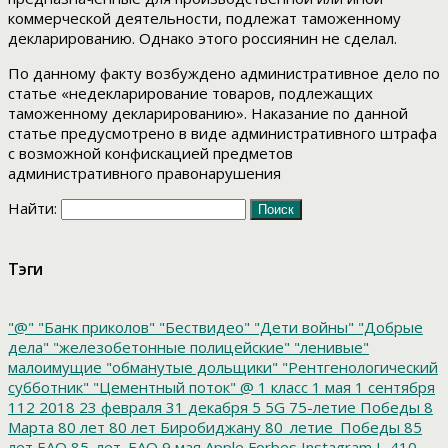
коммерческой деятельности, подлежат таможенному
декларированию. Однако этого россиянин не сделал.
По данному факту возбуждено административное дело по
статье «недекларирование товаров, подлежащих
таможенному декларированию». Наказание по данной
статье предусмотрено в виде административного штрафа
с возможной конфискацией предметов
административного правонарушения
Найти:
Тэги
"@"
"Банк приколов"
"Бествидео"
"Дети войны"
"Добрые
дела"
"железобетонные полицейские"
"ленивые"
малоимущие
"обманутые дольщики"
"Рентгенологический
субботник"
"Цементный поток"
@
1 класс
1 мая
1 сентября
112
2018
23 февраля
31 декабря
5
5G
75-летие Победы
8
Марта
80 лет
80 лет Биробиджану
80_летие_Победы
85
лет ЕАО
85_лет_ЕАО
9 мая
Apple
Forbes
Instagram
L-410