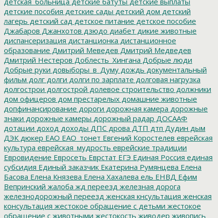
детская_больница
детские батуты
детские выплаты
детские пособия
детские сады
детский дом
детский
лагерь
детский сад
детское питание
детское пособие
Джабаров
Джанхотов
дзюдо
диабет
дикие животные
диспансеризация
дистанционка
дистанционное
образование
Дмитрий Меведев
Дмитрий Медведев
Дмитрий Нестеров
Доблесть_Хингана
Добрые люди
Добрые руки
довыборы_в_Думу
дождь
документальный
фильм
долг
долги
долги по зарплате
долговая нагрузка
долгострои
долгострой
долевое строительство
должники
дом офицеров
дом престарелых
домашние животные
допфинансирование
дороги
дорожная камера
дорожные
знаки
дорожные камеры
дорожный радар
ДОСААФ
дотации
доход
доходы
ДПС
дрова
ДТП
дтп
Дудин
дым
ДЭК
дюкер
ЕАО
ЕАО_тонет
Евгений Коростелев
еврейская
культура
еврейская_мудрость
еврейские традиции
Евровидение
Евросеть
Еврстат
ЕГЭ
Единая Россия
единая
субсидия
Единый заказчик
Екатерина Румянцева
Елена
Басова
Елена Князева
Елена Хахалева
ель
ЕНВД
Ефим
Вепринский
жалоба
жд переезд
железная дорога
железнодорожный переезд
женская кнсультация
женская
консультация
жестокое обращение с детьми
жестокое
обращение с животными
жестокость
живодер
живопись