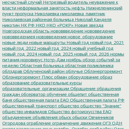
несчастный случай
Нетрезвый водитель
неуважение к
власти
неформальная занятость
нефть
Нижнеленинский
пункт пропуска
Николаевка
николаевка_памятник
Николаевская районная больница
Николай Канделя
никотин
НК РФ
НКО
НКО «РОКР»
Новая звезда
Новгородская область
нововвведение
нововведение
нововведениея
нововведения
новое_оборудование
новые люди
новые маршруты
Новый год
новый год_2021
новый год_2022
новый год_2024
новый учебный год
новый_год_2024
новый_год_2025
новый_год_2026
нормы
питания
норовирус
Нотр-Дам
ноябрь
обзор событий за
неделю
Областная больница
областная поликлиника
облздрав
Облученский район
облучье
Облэнергоремонт
Облэнергоремонт Плюс
обман
оборудование
образ
образование
образовательные курсы
образовательные_организации
Обращение
обращения
граждан
обсерватор
обучение
общепит
общественная
баня
общественная палата ЕАО
Общественная палата РФ
общественный транспорт
общество
общество "Знание"
общество инвалидов
Общество фотоискусства ЕАО
объединение
объявления
обыск
обыски
Овчинников
Огородова
ограбление
ограничение движения
ОГЭ
ОДН
ожоги
озеленение
окно
октябрь
Октябрьский район
Олег