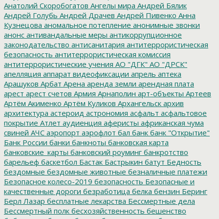
Анатолий Скоробогатов
Ангелы мира
Андрей Бялик
Андрей Голубь
Андрей Драчев
Андрей Пивенко
Анна
Кузнецова
аномальное потепление
анонимные звонки
анонс
антивандальные меры
антикоррупционное
законодательство
антисанитария
антитеррористическая
безопасность
антитеррористическая комиссия
антитеррористические учения
АО "ДГК"
АО "ДРСК"
апелляция
аппарат видеофиксации
апрель
аптека
Арашуков
Арбат
Арена
аренда земли
арендная плата
арест
арест счетов
Армия
Арнаполин
арт-объекты
Артеев
Артём Акименко
Артём Куликов
Архангельск
архив
архитектура
астероид
астрономия
асфальт
асфальтовое
покрытие
Атлет
аудиенция
аферисты
африканская чума
свиней
АЧС
аэропорт
аэрофлот
бал
банк
банк "Открытие"
Банк России
банки
банкноты
банковская карта
банковские_карты
банковский роуминг
банкротство
барельеф
баскетбол
Бастак
Бастрыкин
батут
Бедность
бездомные
бездомные животные
безналичные платежи
Безопасное колесо-2019
безопасность
Безопасные и
качественные дороги
безработица
белка
бензин
Беринг
Берл Лазар
бесплатные лекарства
Бессмертные дела
Бессмертный полк
бесхозяйственность
бешенство