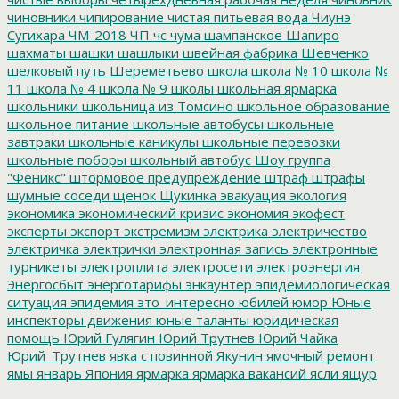
чиновники
чипирование
чистая питьевая вода
Чиунэ
Сугихара
ЧМ-2018
ЧП
чс
чума
шампанское
Шапиро
шахматы
шашки
шашлыки
швейная фабрика
Шевченко
шелковый путь
Шереметьево
школа
школа № 10
школа №
11
школа № 4
школа № 9
школы
школьная ярмарка
школьники
школьница из Томсино
школьное образование
школьное питание
школьные автобусы
школьные
завтраки
школьные каникулы
школьные перевозки
школьные поборы
школьный автобус
Шоу группа
"Феникс"
штормовое предупреждение
штраф
штрафы
шумные соседи
щенок
Щукинка
эвакуация
экология
экономика
экономический кризис
экономия
экофест
эксперты
экспорт
экстремизм
электрика
электричество
электричка
электрички
электронная запись
электронные
турникеты
электроплита
электросети
электроэнергия
Энергосбыт
энерготарифы
энкаунтер
эпидемиологическая
ситуация
эпидемия
это_интересно
юбилей
юмор
Юные
инспекторы движения
юные таланты
юридическая
помощь
Юрий Гулягин
Юрий Трутнев
Юрий Чайка
Юрий_Трутнев
явка с повинной
Якунин
ямочный ремонт
ямы
январь
Япония
ярмарка
ярмарка вакансий
ясли
ящур