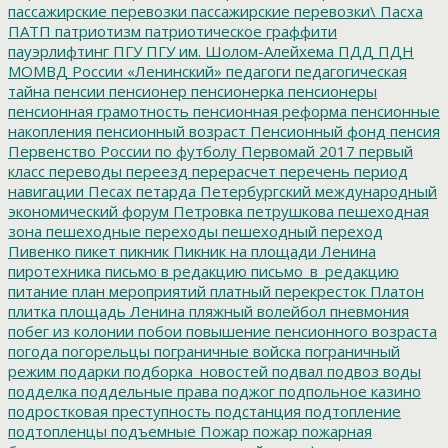
пассажирские перевозки
пассажирские перевозки\
Пасха
ПАТП
патриотизм
патриотическое граффити
пауэрлифтинг
ПГУ
ПГУ им. Шолом-Алейхема
ПДД
ПДН
МОМВД России «Ленинский»
педагоги
педагогическая
тайна
пенсии
пенсионер
пенсионерка
пенсионеры
пенсионная грамотность
пенсионная реформа
пенсионные
накопления
пенсионный возраст
Пенсионный фонд
пенсия
Первенство России по футболу
Первомай 2017
первый
класс
переводы
переезд
перерасчет
перечень
период
навигации
Песах
петарда
Петербургский международный
экономический форум
Петровка
петрушкова
пешеходная
зона
пешеходные переходы
пешеходный переход
Пивенко
пикет
пикник
Пикник на площади Ленина
пиротехника
письмо в редакцию
письмо_в_редакцию
питание
план мероприятий
платный перекресток
Платон
плитка
площадь Ленина
пляжный волейбол
пневмония
побег из колонии
побои
повышение пенсионного возраста
погода
погорельцы
пограничные войска
пограничный
режим
подарки
подборка_новостей
подвал
подвоз воды
подделка
поддельные права
поджог
подпольное казино
подростковая преступность
подстанция
подтопление
подтопленцы
подъемные
Пожар
пожар
пожарная