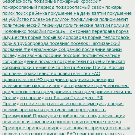
безопасность
пожарные
пожарный кроссфит
пожароопасный период
пожароопасный сезон
пожары
поиск
поиск ребенка
покушение на дачу взятки
покушение
на убийство
полезное
полигон
поликлиника
полиомиелит
политехнический техникум
политические партии
полиция
Половинко
помойки
помощь
Понтонная переправа
порча
имущества
порыв
порыв водопровода
порыв теплотрассы
порыв трубопровода
посевная
поселок Партизанский
послание Федеральному Собранию
последние звонки
последний звонок
пособие
пособия
постинтернатное
сопровождение
посылка
потребители
потребительская
корзина
похищение
почта
Почта России
Почта_России
пошлины
правительство
правительство ЕАО
правительство РФ
праздник
праздники
праймериз
превышение скорости
предостережение
предпенсионер
предпенсионеры
предприниматели
предпринимательство
Президент
президент России
Президент РФ
Президентские спортивные игры
презумпция доверия
премия
препараты
преступление
преступность
Приамурский
Приамурье
приборы фотовидеофиксации
прививочная кампания
приговор
пригородные поезда
Приморье
природа
природные пожары
природоохранная
прокуратура
присоединение ЕАО
пристав-исполнитель