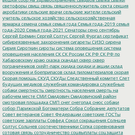
светофоры
свищ
связь
священнослужитель
секта
секция
акробатики
сельские врачи
сельские жители
сельский
учитель
сельское хозяйство
сельскохозяйственная
ярмарка
семена
семья
семья года
Семья года-2019
семья
года-2020
Семья года-2021
Сенаторы
сено
сентябрь
Сергей Ерёмин
Сергей Солтус
Сергей Фургал
сертификат
сибиреязвенные захоронения
сигареты
СИЗО
сирена
Сирия
Сироткин
сироты
система оповещения
система
оповещения населения
СК
СК России
СК РФ
СК РФ по
Хабаровскому краю
сказка
скандал
сквер
сквер
пограничников
скейт-парк
скидка
скидки и акции
склад
вооружения и боеприпасов
склад пиломатериалов
скорая
Скорая помощь
СКУД
СКУДы
Следственный комитет
Слет
будущих медиков
служебная командировка
служебные
собаки
смертность
смертность населения
смерть на
рабочем месте
СМИ
Смидович
Смидовичский район
смотровая площадка
СМП
снег
снегопад
снюс
собаки
собор Парижской Богоматери
Собра
Собрание депутатов
Совет ветеранов
Совет Федерации
советские ГОСТы
советские зарплаты
Совфед
Сокол
сокращения
Солнцев
Солтус
Солцнев
соотечественники
Сопка
соревнования
сотовая связь
сотрудничество
соцвыплаты
соцзащита