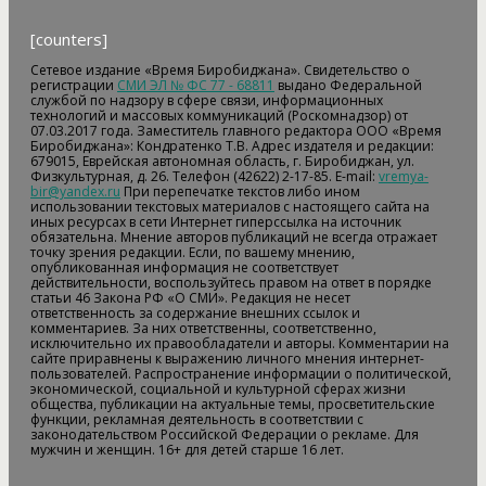
[counters]
Сетевое издание «Время Биробиджана». Свидетельство о
регистрации
СМИ ЭЛ № ФС 77 - 68811
выдано Федеральной
службой по надзору в сфере связи, информационных
технологий и массовых коммуникаций (Роскомнадзор) от
07.03.2017 года. Заместитель главного редактора ООО «Время
Биробиджана»: Кондратенко Т.В. Адрес издателя и редакции:
679015, Еврейская автономная область, г. Биробиджан, ул.
Физкультурная, д. 26. Телефон (42622) 2-17-85. E-mail:
vremya-
bir@yandex.ru
При перепечатке текстов либо ином
использовании текстовых материалов с настоящего сайта на
иных ресурсах в сети Интернет гиперссылка на источник
обязательна. Мнение авторов публикаций не всегда отражает
точку зрения редакции. Если, по вашему мнению,
опубликованная информация не соответствует
действительности, воспользуйтесь правом на ответ в порядке
статьи 46 Закона РФ «О СМИ». Редакция не несет
ответственность за содержание внешних ссылок и
комментариев. За них ответственны, соответственно,
исключительно их правообладатели и авторы. Комментарии на
сайте приравнены к выражению личного мнения интернет-
пользователей. Распространение информации о политической,
экономической, социальной и культурной сферах жизни
общества, публикации на актуальные темы, просветительские
функции, рекламная деятельность в соответствии с
законодательством Российской Федерации о рекламе. Для
мужчин и женщин. 16+ для детей старше 16 лет.