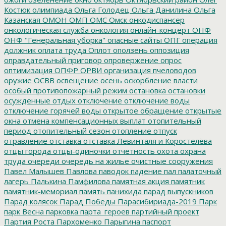
Костюк
олимпиада
Ольга Голодец
Ольга Данилина
Ольга
Казанская
ОМОН
ОМП
ОМС
Омск
онкодиспансер
онкологическая служба
онкология
онлайн-концерт
ОНФ
ОНФ "Генеральная уборка"
опасные сайты
ОПГ
операция
должник
оплата труда
Оплот
оползень
оппозиция
оправдательный приговор
опровержение
опрос
оптимизация
ОПФР
ОРВИ
организация пчеловодов
оружие
ОСВВ
освещение
осень
оскорбление власти
особый противопожарный режим
остановка
остановки
осужденные
отдых
отключение
отключение воды
отключение горячей воды
открытое обращение
открытые
окна
отмена компенсационных выплат
отопительный
период
отопительный сезон
отопление
отпуск
отравление
отставка
отставка Левинталя и Коростелёва
отцы города
отцы-одиночки
отчетность
охота
охрана
труда
очереди
очередь на жилье
очистные сооружения
Павел Малышев
Павлова
паводок
падение
пал
палаточный
лагерь
Палькина
Памфилова
памятная акция
памятник
памятник-мемориал
память
панихида
парад выпускников
Парад колясок
Парад Победы
Парасибириада-2019
Парк
парк Весна
парковка
парта_героев
партийный проект
Партия Роста
Пархоменко
Парыгина
паспорт