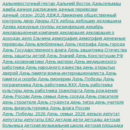
дальневосточный гектар
Дальний Восток
Дальсельмаш
дамба
дачное расписание
дачные перевозки
дачный_сезон_2026
ДВЖД
Движение общественный
контроль
двор
Дворы
ДГК
дебош
дебошир
дедовщина
Деева
дежурные группы
дезинфекция
декабрь
декларационная компания
декларация
декларация о
доходах
дело Ельчина
демография
демогрфия
денежные
переводы
День влюбленных
День географа
День города
День Государственного флага
День защитника Отечества
день защиты детей
День Знаний
День Конституции РФ
День космонавтики
День матери
День медицинского
работника
День народного единства
день открытых
дверей
День памяти воина-интернационалиста
День
памяти и скорби
День пионерии
День Победы
День
пограничника
День работника ЖКХ
День работника
культуры
день работника транспорта
День рождения
День России
День семьи
День соседа
День спасателя
день строителя
День студента
день тигра
день учителя
день физкультурника
День флага России
День_Победы_2026
День_семьи_2026
деньги
депутат
депутаты
депутаты ЕАО
детдом
дети
детсады
детская
больница
детская музыкальная школа
детская площадка