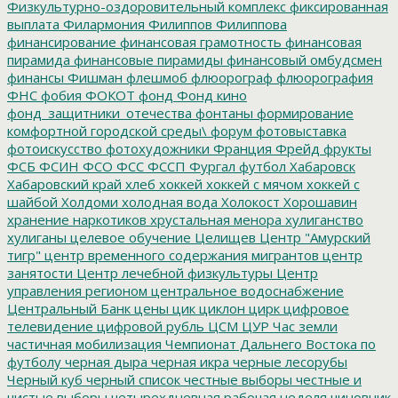
Физкультурно-оздоровительный комплекс
фиксированная
выплата
Филармония
Филиппов
Филиппова
финансирование
финансовая грамотность
финансовая
пирамида
финансовые пирамиды
финансовый омбудсмен
финансы
Фишман
флешмоб
флюорограф
флюорография
ФНС
фобия
ФОКОТ
фонд
Фонд кино
фонд_защитники_отечества
фонтаны
формирование
комфортной городской среды\
форум
фотовыставка
фотоискусство
фотохудожники
Франция
Фрейд
фрукты
ФСБ
ФСИН
ФСО
ФСС
ФССП
Фургал
футбол
Хабаровск
Хабаровский край
хлеб
хоккей
хоккей с мячом
хоккей с
шайбой
Холдоми
холодная вода
Холокост
Хорошавин
хранение наркотиков
хрустальная менора
хулиганство
хулиганы
целевое обучение
Целищев
Центр "Амурский
тигр"
центр временного содержания мигрантов
центр
занятости
Центр лечебной физкультуры
Центр
управления регионом
центральное водоснабжение
Центральный Банк
цены
цик
циклон
цирк
цифровое
телевидение
цифровой рубль
ЦСМ
ЦУР
Час земли
частичная мобилизация
Чемпионат Дальнего Востока по
футболу
черная дыра
черная икра
черные лесорубы
Черный куб
черный список
честные выборы
честные и
чистые выборы
четырехдневная рабочая неделя
чиновник