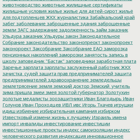
животноводство
животные
жилищные сертификаты
жилищные условия
жилье
жилье для детей-сирот
жильё
для подтопленцев
ЖКХ
журналистика
Забайкальский край
забег
заболевание
заброшенные здания
заброшенные
земли
ЗАГС
задержание
задолженность
займ
заказник
Ульдура
заказник Ульдуры
закон
Законодательное
Собрание
законодательство
законопреокт
законопроект
законороект
Заксобрание
Заксобрание ЕАО
заморозка
пенсионных накоплений
заморозки
занятость
запись в
школу
заповедник "Бастак"
заповедники
заработная плата
Заречье
зарплата
зарплаты
заслуженный работник ЖКХ
зачистка_судей
защита прав предпринимателей
защита
предпринимателей
здравоохранение
земледельцы
землетрясение
земля
земский доктор
Земский_учитель
зима пришла
змеи
змея
золотой губернатор
Золотухин
золотые медалисты
зоозащитники
Иван Благодырь
Иван
Голунов
Иван Проходцев
ИВЛ
ивс
Игорь Ткачев
игрушки
идиш
избиение
избирательная кампания
избирком
Известковый
измени жизнь к лучшему
Израиль
имена
импорт
инвалиды
инвестирование
инвестиции
инвестиционные проекты
индекс самоизоляции
индекс
человеческого развития
индексация
инновационное