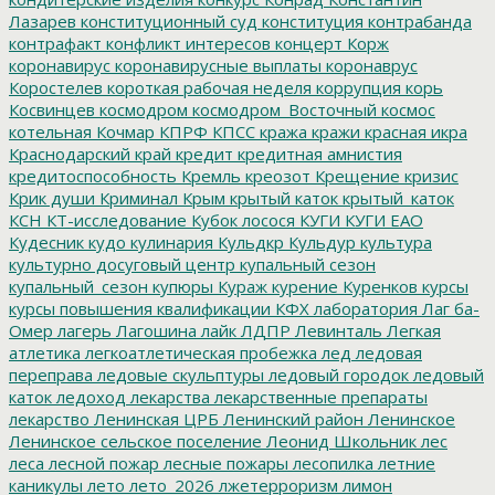
Лазарев
конституционный суд
конституция
контрабанда
контрафакт
конфликт интересов
концерт
Корж
коронавирус
коронавирусные выплаты
коронаврус
Коростелев
короткая рабочая неделя
коррупция
корь
Косвинцев
космодром
космодром_Восточный
космос
котельная
Кочмар
КПРФ
КПСС
кража
кражи
красная икра
Краснодарский край
кредит
кредитная амнистия
кредитоспособность
Кремль
креозот
Крещение
кризис
Крик души
Криминал
Крым
крытый каток
крытый_каток
КСН
КТ-исследование
Кубок лосося
КУГИ
КУГИ ЕАО
Кудесник
кудо
кулинария
Кульдкр
Кульдур
культура
культурно досуговый центр
купальный сезон
купальный_сезон
купюры
Кураж
курение
Куренков
курсы
курсы повышения квалификации
КФХ
лаборатория
Лаг ба-
Омер
лагерь
Лагошина
лайк
ЛДПР
Левинталь
Легкая
атлетика
легкоатлетическая пробежка
лед
ледовая
переправа
ледовые скульптуры
ледовый городок
ледовый
каток
ледоход
лекарства
лекарственные препараты
лекарство
Ленинская ЦРБ
Ленинский район
Ленинское
Ленинское сельское поселение
Леонид Школьник
лес
леса
лесной пожар
лесные пожары
лесопилка
летние
каникулы
лето
лето_2026
лжетерроризм
лимон