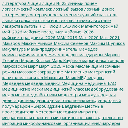
литература
Лицей
лицей № 23
личный прием
логистический комплеск
ложный вызов
ложный донос
лотерея
лоукостер
лунное затмение
лучший спасатель
лыжная гонка
льготная ипотека
льготники
льготные
лекарства
льготы
ЛЭП
люди ЕАО
люк
Магнитогорск
май
май_2026
майские праздники
майские_2026
майские_праздники_2026
МАК-2019
Мак-2020
Мак-2021
Макаров
Максим Акимов
Максим Семенов
Максим Шупиков
макулатура
Мама-предприниматель
Мамедов
маммография
мамография
мандарин
мандарины
Марвин
Токайер
Мария Костюк
Марк Кауфман
маркировка товаров
Марковский
март
март_2026
маска
Масленица
масочный
режим
массовое сокращение
Матвиенко
материнский
капитал
маткапитал
Махинько
Маяк
МВД
медаль
Медведев
медведь
медики
Медицина
медицина_ЕАО
медицинские маски
медицинский класс
медоборудование
медосмотр
медработники
медсестры
международная
делегация
международные отношения
международный
полумарафон «Биробиджан-Валдгейм»
местные
производители
метеорит
методика
мигранты
миграционная политика
миграционное законодательство
миграция
микрофинансовые_организации
миллиардеры