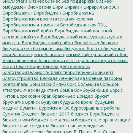
библиотека
бизнес
бизнес без поддержки
бизнес-
омбудсмен
биометрия
Бира
Биракан
Бирария
БирЗСТ
Биробидажан
Биробиджан
Биробиджан-2
Биробиджанская воспитательная колония
Биробиджанская таможня
Биробиджанская ТЭЦ
Биробиджанский Арбат
Биробиджанский военный
гарнизонный суд
Биробиджанский колледж культуры и
искусств
Биробиджанский район
Бирофельд
биткоин
битумная яма
битумная_яма
битумное болото
битумные
ямы
Благовещенск
Благовещенский кафедральный собор
Благословенное
благотворитель года
благотворительная
акция
благотворительная деятельность
благотворительность
благотворительный концерт
благоустройство
Блокада Ленинграда
боевые патроны
боеприпасы
Бойцовский клуб
бокс
больница
большой
этнографический диктант
бомба
бомбоубежище
Борис
Титов
Борохович
брак
браконьер
Бридер
брусит
брусчатка
Брянск
Будукан
будущие врачи
будущие
медики
Бумагин
Бурейская ГЭС
буровзрывные работы
Бурятия
Бюджет
бюджет 2017
бюджет Биробиджана
бюджетники
бюджетные деньги
бюджетные организации
бюджетные средства
бюджетные учреждения
бюджетный кредит
бюрократия
В. Путин
В.И. Ленин