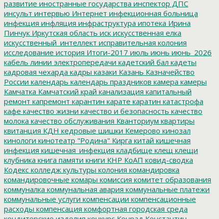
развитие
иностранные государства
инспектор ДПС
инсульт
интервью
Интернет
инфекционная больница
инфекция
инфляция
инфраструктура
ипотека
Ирина
Пинчук
Иркутская область
иск
искусственная елка
искусственный_интеллект
исправительная колония
исследование
история
Итоги-2017
июль
июнь
июнь_2026
кабель линии электропередачи
кадетский бал
кадеты
кадровая чехарда
кадры
казаки
Казань
Казначейство
России
календарь
календарь праздников
камера
камеры
Камчатка
Камчатский край
канализация
капитальный
ремонт
капремонт
карантин
карате
каратин
катастрофа
кафе
качество жизни
качество и безопасность
качество
молока
качество обслуживания
Кванториум
квартиры
квитанция
КДН
кедровые шишки
Кемерово
кинозал
кинологи
кинотеатр "Родина"
Кирга
китай
кишечная
инфекция
кишечная_инфекция
кладбище
клещ
клещи
клубника
книга памяти
книги
КНР
КоАП
ковид-сводка
Кодекс
колледж культуры
колония
командировка
командировочные
комары
комиссия
комитет образования
коммуналка
коммунальная авария
коммунальные платежи
коммунальные услуги
компенсации
компенсационные
расходы
компенсация
комфортная городская среда
кондитерские изделия
конкурс
Конрад
Константин