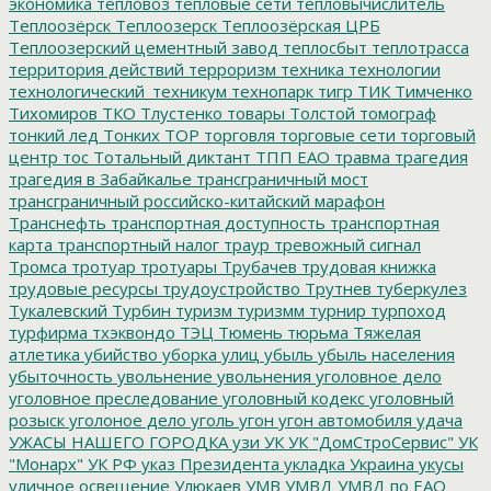
экономика
тепловоз
тепловые сети
тепловычислитель
Теплоозёрск
Теплоозерск
Теплоозёрская ЦРБ
Теплоозерский цементный завод
теплосбыт
теплотрасса
территория действий
терроризм
техника
технологии
технологический_техникум
технопарк
тигр
ТИК
Тимченко
Тихомиров
ТКО
Тлустенко
товары
Толстой
томограф
тонкий лед
Тонких
ТОР
торговля
торговые сети
торговый
центр
тос
Тотальный диктант
ТПП ЕАО
травма
трагедия
трагедия в Забайкалье
трансграничный мост
трансграничный российско-китайский марафон
Транснефть
транспортная доступность
транспортная
карта
транспортный налог
траур
тревожный сигнал
Тромса
тротуар
тротуары
Трубачев
трудовая книжка
трудовые ресурсы
трудоустройство
Трутнев
туберкулез
Тукалевский
Турбин
туризм
туризмм
турнир
турпоход
турфирма
тхэквондо
ТЭЦ
Тюмень
тюрьма
Тяжелая
атлетика
убийство
уборка улиц
убыль
убыль населения
убыточность
увольнение
увольнения
уголовное дело
уголовное преследование
уголовный кодекс
уголовный
розыск
уголоное дело
уголь
угон
угон автомобиля
удача
УЖАСЫ НАШЕГО ГОРОДКА
узи
УК
УК "ДомСтроСервис"
УК
"Монарх"
УК РФ
указ Президента
укладка
Украина
укусы
уличное освещение
Улюкаев
УМВ
УМВД
УМВД по ЕАО