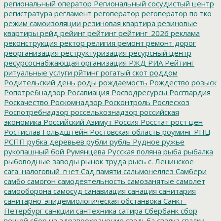
региональный оператор
Региональный сосудистый центр
регистратура
регламент
регоператор
регоператор по тко
режим самоизоляции
резиновая квартира
резиновые
квартиры
рейд
рейинг
рейтинг
рейтинг_2026
реклама
реконструкция
ректор
религия
ремонт
ремонт дорог
реорганизация
реструктуризация
ресурсный центр
ресурсоснабжающая организация
РЖД
РИА Рейтинг
ритуальные услуги
рйтинг
рогатый скот
роддом
Родительский день
роды
рождаемость
Рождество
розыск
Ропотребнадзор
Росавиация
Росводресурсы
Росгвардия
Роскачество
Роскомнадзор
Росконтроль
Рослесхоз
Роспотребнадзор
россельхознадзор
российская
экономика
Российский Азимут
Россия
Росстат
рост цен
Ростислав Гольдштейн
Ростовская область
роуминг
РПЦ
РСПП
рубка деревьев
рубли
рубль
Рудное
ружье
рукопашный бой
Румянцева
Русская поляна
рыба
рыбалка
рыбоводные заводы
рынок труда
рысь
с. Ленинское
сага_налоговый_гнет
Сад памяти
сальмонеллез
Самбери
самбо
самогон
самодеятельность
самозанятые
самолет
самооборона
самосуд
санавиация
санация
санитария
санитарно-эпидемиологическая обстанвока
Санкт-
Петербург
санкции
сантехника
сатира
Сбербанк
сбор
вещей
сбор на здравоохранение
свадьба
свалка
свалки