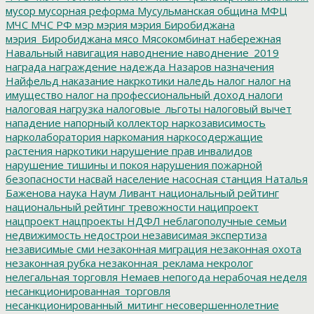
мусор
мусорная реформа
Мусульманская община
МФЦ
МЧС
МЧС РФ
мэр
мэрия
мэрия Биробиджана
мэрия_Биробиджана
мясо
Мясокомбинат
набережная
Навальный
навигация
наводнение
наводнение_2019
награда
награждение
надежда
Назаров
назначения
Найфельд
наказание
накркотики
наледь
налог
налог на
имущество
налог на профессиональный доход
налоги
налоговая нагрузка
налоговые_льготы
налоговый вычет
нападение
напорный коллектор
наркозависимость
нарколаборатория
наркомания
наркосодержащие
растения
наркотики
нарушение прав инвалидов
нарушение тишины и покоя
нарушения пожарной
безопасности
насвай
население
насосная станция
Наталья
Баженова
наука
Наум Ливант
национальный рейтинг
национальный рейтинг тревожности
наципроект
нацпроект
нацпроекты
НДФЛ
неблагополучные семьи
недвижимость
недострои
независимая экспертиза
независимые сми
незаконная миграция
незаконная охота
незаконная рубка
незаконная_реклама
некролог
нелегальная торговля
Немаев
непогода
нерабочая неделя
несанкционированная_торговля
несанкционированный_митинг
несовершеннолетние