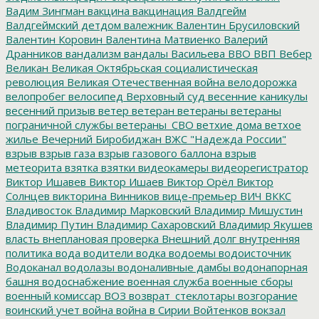
Вадим Зингман
вакцина
вакцинация
Валдгейм
Валдгеймский детдом
валежник
Валентин Брусиловский
Валентин Коровин
Валентина Матвиенко
Валерий
Дранников
вандализм
вандалы
Васильева
ВВО
ВВП
Вебер
Великан
Великая Октябрьская социалистическая
революция
Великая Отечественная война
велодорожка
велопробег
велосипед
Верховный суд
весенние каникулы
весенний призыв
ветер
ветеран
ветераны
ветераны
пограничной службы
ветераны_СВО
ветхие дома
ветхое
жилье
Вечерний Биробиджан
ВЖС "Надежда России"
взрыв
взрыв газа
взрыв газового баллона
взрыв
метеорита
взятка
взятки
видеокамеры
видеорегистратор
Виктор Ишавев
Виктор Ишаев
Виктор Орёл
Виктор
Солнцев
викторина
Винников
вице-премьер
ВИЧ
ВККС
Владивосток
Владимир Марковский
Владимир Мишустин
Владимир Путин
Владимир Сахаровский
Владимир Якушев
власть
внеплановая проверка
Внешний долг
внутренняя
политика
вода
водители
водка
водоемы
водоисточник
Водоканал
водолазы
водоналивные дамбы
водонапорная
башня
водоснабжение
военная служба
военные сборы
военный комиссар
ВОЗ
возврат_стеклотары
возгорание
воинский учет
война
война в Сирии
Войтенков
вокзал