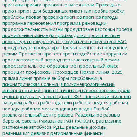
приставы
присяга
присяжные заседатели
Приходько
приют
приют для бездомных животных
пробка
пробки
проблемы
провал
проверка
прогноз
прогноз погоды
программа переселения
программа реновации
продолжительность жизни
продуктовые карточки
проезд
прожиточный минимум
производство
происшествие
прократура
прокуратруа
Прокуратура
прокуратура ЕАО
прокуратуура
прокураура
Промышленность
пропускной
режим
Просветов
протест
противодействие коррупции
противопожарный период
противопожарный режим
профессиональное_образование
профильный класс
профицит
профсоюзы
Проходцев
Пряма_линия_2025
прямая линия
прямые выборы
психбольница
психиатрическая больница
психоневрологический
интернат
птичий грипп
Птичник
пункт весового контроля
пункт пропуска
путевка
Путин
ПФР
Пшеничный
пьянство
за рулем
работа
работодатели
рабочая неделя
рабочая
поездка
рабочие места
радиация
радон
Разбой
развлекательный центр
развод
Раздольное
размыв
берегов
ракеты
Рамазанов
РАН
РАНХиГС
расписание
расписание автобусов
РДШ
реальные доходы
реанимация
ревизия
региональные финансы